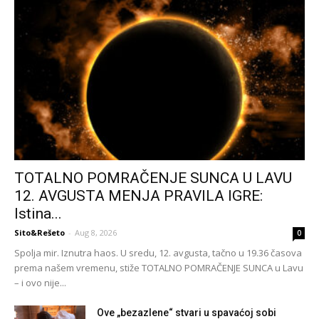
TOTALNO POMRAČENJE SUNCA U LAVU
12. AVGUSTA MENJA PRAVILA IGRE:
Istina...
Sito&Rešeto
-
Aug 8, 2026
0
Spolja mir. Iznutra haos. U sredu, 12. avgusta, tačno u 19.36 časova
prema našem vremenu, stiže TOTALNO POMRAČENJE SUNCA u Lavu
– i ovo nije...
Ove „bezazlene“ stvari u spavaćoj sobi