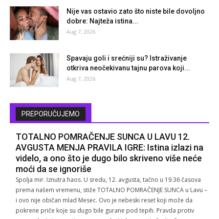
Nije vas ostavio zato što niste bile dovoljno
dobre: Najteža istina...
Aug 7, 2026
Spavaju goli i srećniji su? Istraživanje
otkriva neočekivanu tajnu parova koji...
Aug 7, 2026
PREPORUČUJEMO
TOTALNO POMRAČENJE SUNCA U LAVU 12.
AVGUSTA MENJA PRAVILA IGRE: Istina izlazi na
videlo, a ono što je dugo bilo skriveno više neće
moći da se ignoriše
Spolja mir. Iznutra haos. U sredu, 12. avgusta, tačno u 19.36 časova
prema našem vremenu, stiže TOTALNO POMRAČENJE SUNCA u Lavu –
i ovo nije običan mlad Mesec. Ovo je nebeski reset koji može da
pokrene priče koje su dugo bile gurane pod tepih. Pravda protiv