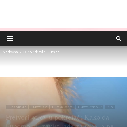
Naslovna
Duh&Zdravlje
Psiha
Duh&Zdravlje
Ljubav&Seks
Ljubavni odnosi
Ljubavni terapeut
Psiha
Pretvori otrov u pokretač: Kako da
ljubomora i zavist rade za tebe, a ne