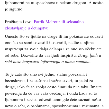
ljubomorni na tu sposobnost u nekom drugom. A nosite
je sigurno.
Pročitajte i ovo:
Patrik Melrouz ili seksualno
zlostavljanje u detinjstvu
Umesto što se ljutite na druge ili im pokušavate oduzeti
ono što su sami osvestili i ostvarili, nađite u njima
inspiraciju za svoja dalja delanja i za ono što očekujete
od sebe. Dozvolite da vas ljudi inspirišu.
Drugi ljudi u
sebi nose bogatstvo informacija o nama samima
.
To je zato što smo svi jedno, stalno povezani, i
bezuslovno, i za suštinski važne stvari, tu jedni za
druge, iako će se spolja često činiti da nije tako. Imajte
poverenja da će vas vaša osećanja, i onda kada su to
ljubomora i zavist, odvesti tamo gde ćete saznati nešto
novo o sebi, o osobinama, sposobnostima i veštinama, a