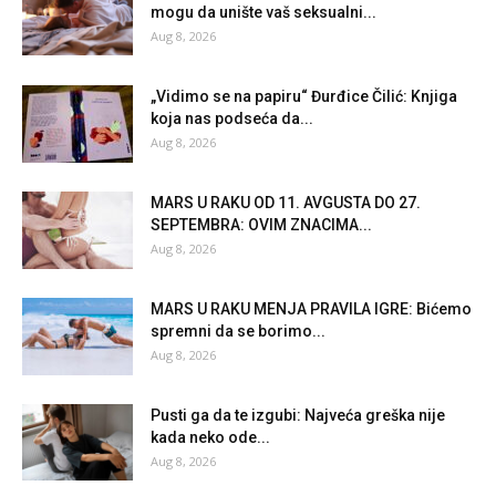
mogu da unište vaš seksualni...
Aug 8, 2026
„Vidimo se na papiru“ Đurđice Čilić: Knjiga
koja nas podseća da...
Aug 8, 2026
MARS U RAKU OD 11. AVGUSTA DO 27.
SEPTEMBRA: OVIM ZNACIMA...
Aug 8, 2026
MARS U RAKU MENJA PRAVILA IGRE: Bićemo
spremni da se borimo...
Aug 8, 2026
Pusti ga da te izgubi: Najveća greška nije
kada neko ode...
Aug 8, 2026