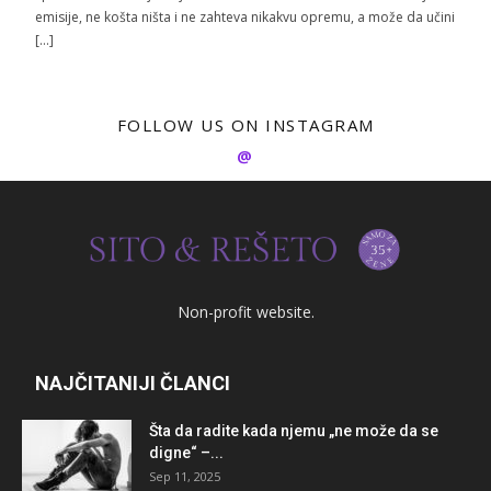
emisije, ne košta ništa i ne zahteva nikakvu opremu, a može da učini
[…]
FOLLOW US ON INSTAGRAM
@
Non-profit website.
NAJČITANIJI ČLANCI
Šta da radite kada njemu „ne može da se
digne“ –...
Sep 11, 2025