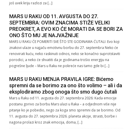
još uvek kriju razlozi za […]
MARS U RAKU OD 11. AVGUSTA DO 27.
SEPTEMBRA: OVIM ZNACIMA STIŽE VELIKI
PREOKRET, A EVO KO ĆE MORATI DA SE BORI ZA
ONO ŠTO MU JE NAJVAŽNIJE
MARS U RAKU ĆE POMERITI SVE ŠTO STE GODINAMA ĆUTALI: Evo koji
znakovi ulaze u najjaču emotivnu borbu do 27. septembra Neko će
renovirati kuću, neko raskinuti odnos, neko se konačno suprotstaviti
porodici, a neko će shvatiti da je godinama trošio energiju na
pogrešne ljude – Mars u Raku ne pokreće nas tamo gde bi […]
MARS U RAKU MENJA PRAVILA IGRE: Bićemo
spremni da se borimo za ono što volimo – ali i da
eksplodiramo zbog onoga što smo dugo ćutali
Mars u Raku od 11. avgusta do 27. septembra 2026: Kada emocije
postanu gorivo za borbu Mars ulazi u Raka – a odjednom više nije
pitanje ko je pobedio, nego za koga smo spremni da se borimo. Od
11. avgusta do 27. septembra 2026. planeta akcije, strasti, borbe i
nagona prolazi kroz znak emocija, doma, […]