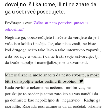
dovoljno išli ka tome, ili ni ne znate da
ga u sebi već posedujete.
Pročitajte i ovo:
Zašto su nam potrebni junaci u
odnosima?
Negirate ga, obezvređujete i nećete da verujete da je i
vaše isto koliko i nečije. Jer, ako niste znali, ne biste
kod drugoga nešto tako lako a tako intenzivno zapazili,
a da već nije u vama, i da ne traži svoje ostvarenje, tj.
da izađe napolje i materijalizuje se u stvarnosti.
Materijalizacija može značiti da nešto stvorite, a može
biti i da ispoljite neku veštinu ili osobinu.
Kada zavidite nekome na nečemu, molim vas, ne
potiskujte to osećanje samo zato što su vas naučili da
ga definišete kao nepoželjno ili ”negativno”. Radije ga
razradite. Razrada podrazumeva da za početak priznate