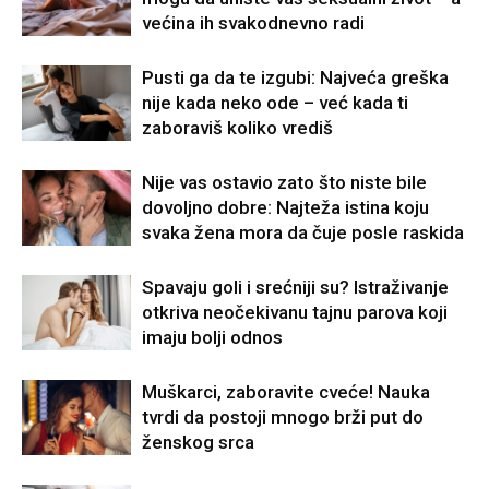
većina ih svakodnevno radi
Pusti ga da te izgubi: Najveća greška
nije kada neko ode – već kada ti
zaboraviš koliko vrediš
Nije vas ostavio zato što niste bile
dovoljno dobre: Najteža istina koju
svaka žena mora da čuje posle raskida
Spavaju goli i srećniji su? Istraživanje
otkriva neočekivanu tajnu parova koji
imaju bolji odnos
Muškarci, zaboravite cveće! Nauka
tvrdi da postoji mnogo brži put do
ženskog srca