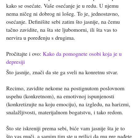
kako se osećate. Vaše osećanje je u redu. U njemu
nema ničeg ni dobrog ni lošeg. To je, jednostavno,
osećanje. Definišite sebi zatim što jasnije, na čemu
tačno zavidite, na šta ste ljubomorni, ili šta vas to
nervira u poređenju s drugima.
Pročitajte i ovo:
Kako da pomognete osobi koja je u
depresiji
Što jasnije, znači da ste ga sveli na konretnu stvar.
Recimo, zavidite nekome na postignutom poslovnom
uspehu (konkretnom), na emotivnoj ispunjenosti
(konkretizujte na koju emociju), na izgledu, na harizmi,
snalažljivosti, materijalnom bogatstvu, i tako redom.
Što ste iskreniji prema sebi, biće vam jasnije šta je to
što vas muči, a samim tim ste u prilici da mu pre nađete