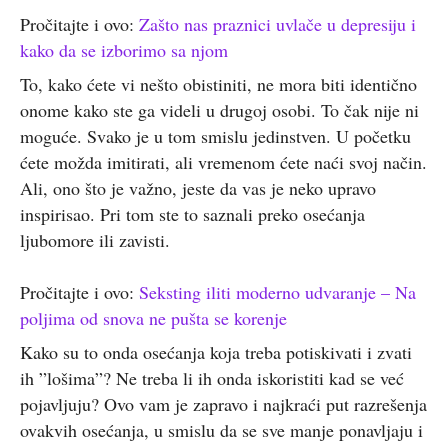
Pročitajte i ovo:
Zašto nas praznici uvlače u depresiju i
kako da se izborimo sa njom
To, kako ćete vi nešto obistiniti, ne mora biti identično
onome kako ste ga videli u drugoj osobi. To čak nije ni
moguće. Svako je u tom smislu jedinstven. U početku
ćete možda imitirati, ali vremenom ćete naći svoj način.
Ali, ono što je važno, jeste da vas je neko upravo
inspirisao. Pri tom ste to saznali preko osećanja
ljubomore ili zavisti.
Pročitajte i ovo:
Seksting iliti moderno udvaranje – Na
poljima od snova ne pušta se korenje
Kako su to onda osećanja koja treba potiskivati i zvati
ih ”lošima”? Ne treba li ih onda iskoristiti kad se već
pojavljuju? Ovo vam je zapravo i najkraći put razrešenja
ovakvih osećanja, u smislu da se sve manje ponavljaju i