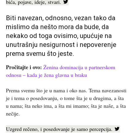
bića, pojave, ideje, stvari.
Biti navezan, odnosno, vezan tako da
mislimo da nešto mora da bude, da
nekako od toga ovisimo, upućuje na
unutrašnju nesigurnost i nepoverenje
prema svemu što jeste.
Pročitajte i ovo:
Ženina dominacija u partnerskom
odnosu – kada je žena glavna u braku
Prema svemu što je u nama i oko nas. Tema navezanosti
je i tema o posedovanju, o tome šta je u drugima, a šta
u nama; šta neko ima, a šta mi imamo; šta je naše, a šta
nečije.
Uzgred rečeno, i posedovanje je samo percepcija.