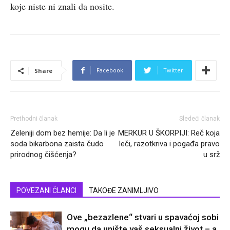
koje niste ni znali da nosite.
Facebook
Twitter
Share
Prethodni članak
Sledeći članak
Zeleniji dom bez hemije: Da li je
MERKUR U ŠKORPIJI: Reč koja
soda bikarbona zaista čudo
leči, razotkriva i pogađa pravo
prirodnog čišćenja?
u srž
POVEZANI ČLANCI
TAKOĐE ZANIMLJIVO
Ove „bezazlene“ stvari u spavaćoj sobi
mogu da unište vaš seksualni život – a