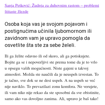
Sanja Petković: Žudnja za duhovnim rastom – problemi
štitaste žlezde
Osoba koja vas je svojom pojavom i
postignućima učinila ljubomornom ili
zavidnom vam je upravo pomogla da
osvetlite šta ste za sebe želeli.
Ili ga želite odavno ili od skoro, ali ga potiskujete.
Bojite ga se i nepoverljivi ste prema tome da je to vrlo
u opsegu vaših mogućnosti. Niste gajeni u takvoj
atmosferi. Možda ste naučili da je neuspeh izvestan. To
je tačno, sve dok se ne desi uspeh. A na uspeh se već
nije naviklo. To prevazilazi zonu komfora. Ne verujete,
ili vam niko nije rekao da ste sposobni da sve obistinite,
samo ako vas dovoljno zanima. Ali, upravo je baš tako!