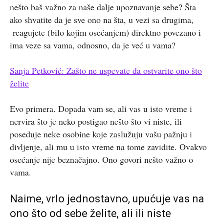
nešto baš važno za naše dalje upoznavanje sebe? Šta
ako shvatite da je sve ono na šta, u vezi sa drugima,
reagujete (bilo kojim osećanjem) direktno povezano i
ima veze sa vama, odnosno, da je već u vama?
Sanja Petković: Zašto ne uspevate da ostvarite ono što
želite
Evo primera. Dopada vam se, ali vas u isto vreme i
nervira što je neko postigao nešto što vi niste, ili
poseduje neke osobine koje zaslužuju vašu pažnju i
divljenje, ali mu u isto vreme na tome zavidite. Ovakvo
osećanje nije beznačajno. Ono govori nešto važno o
vama.
Naime, vrlo jednostavno, upućuje vas na
ono što od sebe želite, ali ili niste