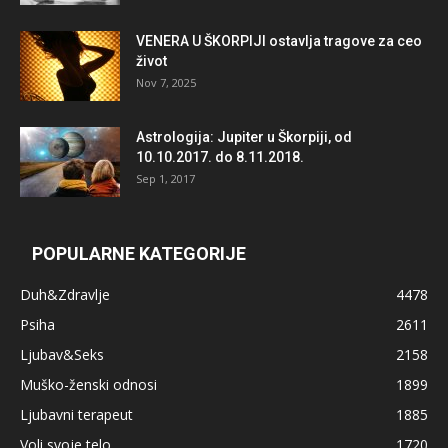
VENERA U ŠKORPIJI ostavlja tragove za ceo
život
Nov 7, 2025
Astrologija: Jupiter u Škorpiji, od
10.10.2017. do 8.11.2018.
Sep 1, 2017
POPULARNE KATEGORIJE
Duh&Zdravlje
4478
Psiha
2611
Ljubav&Seks
2158
Muško-ženski odnosi
1899
Ljubavni terapeut
1885
Voli svoje telo
1720