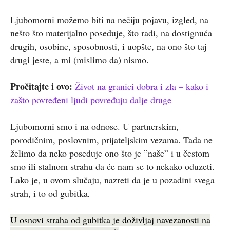
Ljubomorni možemo biti na nečiju pojavu, izgled, na
nešto što materijalno poseduje, što radi, na dostignuća
drugih, osobine, sposobnosti, i uopšte, na ono što taj
drugi jeste, a mi (mislimo da) nismo.
Pročitajte i ovo:
Život na granici dobra i zla – kako i
zašto povređeni ljudi povređuju dalje druge
Ljubomorni smo i na odnose. U partnerskim,
porodičnim, poslovnim, prijateljskim vezama. Tada ne
želimo da neko poseduje ono što je ”naše” i u čestom
smo ili stalnom strahu da će nam se to nekako oduzeti.
Lako je, u ovom slučaju, nazreti da je u pozadini svega
strah, i to od gubitka
.
U osnovi straha od gubitka je doživljaj navezanosti na