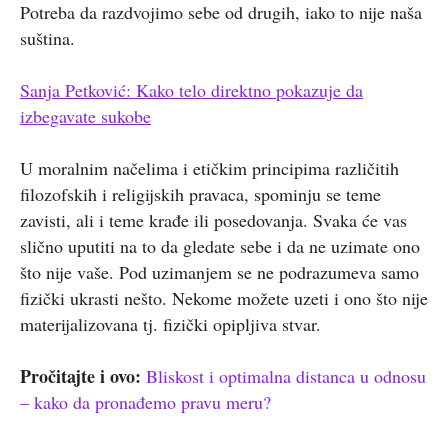
Potreba da razdvojimo sebe od drugih, iako to nije naša
suština.
Sanja Petković: Kako telo direktno pokazuje da
izbegavate sukobe
U moralnim načelima i etičkim principima različitih
filozofskih i religijskih pravaca, spominju se teme
zavisti, ali i teme krađe ili posedovanja. Svaka će vas
slično uputiti na to da gledate sebe i da ne uzimate ono
što nije vaše. Pod uzimanjem se ne podrazumeva samo
fizički ukrasti nešto. Nekome možete uzeti i ono što nije
materijalizovana tj. fizički opipljiva stvar.
Pročitajte i ovo:
Bliskost i optimalna distanca u odnosu
– kako da pronađemo pravu meru?