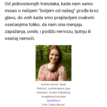
Od jednostavnijih trenutaka, kada nam samo
misao o nečijem ”boljem od našeg” prođe kroz
glavu, do onih kada smo preplavljeni ovakvim
osećanjima toliko, da nam ona menjaju
zapažanja, uvide, i podižu nervozu, ljutnju ili
osećaj nemoći.
Autorka teksta: Sanja
Petković, psihoterapeut, joga
instruktor, kreator holističkog
terapijskog koncepta
Spirit&Move
Foto: Darko Bursać