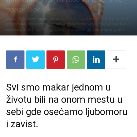
protiv tebe
Ljubomora i zavist ne moraju da budu vaši neprijatelji – ako naučite da ih
prepoznate i preokrenete u snagu. Psihološkinja Sanja Petković objašnjava
kako da ove teške emocije postanu vaša pokretačka sila, a ne prepreka.
Svi smo makar jednom u
životu bili na onom mestu u
sebi gde osećamo ljubomoru
i zavist.