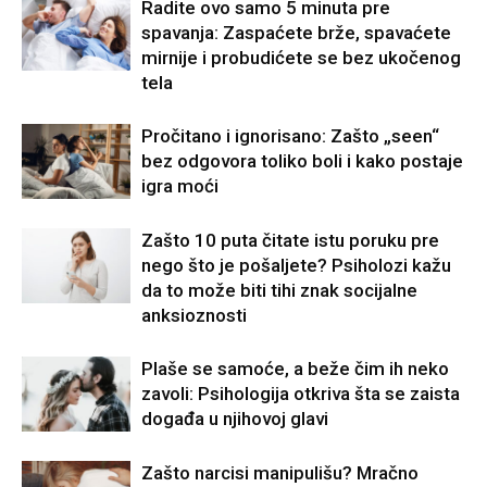
Radite ovo samo 5 minuta pre
spavanja: Zaspaćete brže, spavaćete
mirnije i probudićete se bez ukočenog
tela
Pročitano i ignorisano: Zašto „seen“
bez odgovora toliko boli i kako postaje
igra moći
Zašto 10 puta čitate istu poruku pre
nego što je pošaljete? Psiholozi kažu
da to može biti tihi znak socijalne
anksioznosti
Plaše se samoće, a beže čim ih neko
zavoli: Psihologija otkriva šta se zaista
događa u njihovoj glavi
Zašto narcisi manipulišu? Mračno