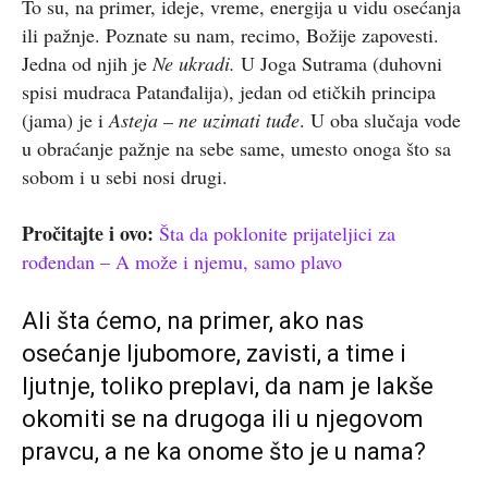
To su, na primer, ideje, vreme, energija u vidu osećanja
ili pažnje. Poznate su nam, recimo, Božije zapovesti.
Jedna od njih je
Ne ukradi.
U Joga Sutrama (duhovni
spisi mudraca Patanđalija), jedan od etičkih principa
(jama) je i
Asteja – ne uzimati tuđe
. U oba slučaja vode
u obraćanje pažnje na sebe same, umesto onoga što sa
sobom i u sebi nosi drugi.
Pročitajte i ovo:
Šta da poklonite prijateljici za
rođendan – A može i njemu, samo plavo
Ali šta ćemo, na primer, ako nas
osećanje ljubomore, zavisti, a time i
ljutnje, toliko preplavi, da nam je lakše
okomiti se na drugoga ili u njegovom
pravcu, a ne ka onome što je u nama?