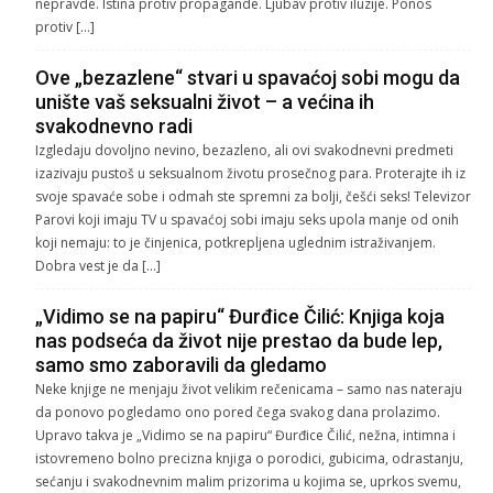
nepravde. Istina protiv propagande. Ljubav protiv iluzije. Ponos
protiv […]
Ove „bezazlene“ stvari u spavaćoj sobi mogu da
unište vaš seksualni život – a većina ih
svakodnevno radi
Izgledaju dovoljno nevino, bezazleno, ali ovi svakodnevni predmeti
izazivaju pustoš u seksualnom životu prosečnog para. Proterajte ih iz
svoje spavaće sobe i odmah ste spremni za bolji, češći seks! Televizor
Parovi koji imaju TV u spavaćoj sobi imaju seks upola manje od onih
koji nemaju: to je činjenica, potkrepljena uglednim istraživanjem.
Dobra vest je da […]
„Vidimo se na papiru“ Đurđice Čilić: Knjiga koja
nas podseća da život nije prestao da bude lep,
samo smo zaboravili da gledamo
Neke knjige ne menjaju život velikim rečenicama – samo nas nateraju
da ponovo pogledamo ono pored čega svakog dana prolazimo.
Upravo takva je „Vidimo se na papiru“ Đurđice Čilić, nežna, intimna i
istovremeno bolno precizna knjiga o porodici, gubicima, odrastanju,
sećanju i svakodnevnim malim prizorima u kojima se, uprkos svemu,