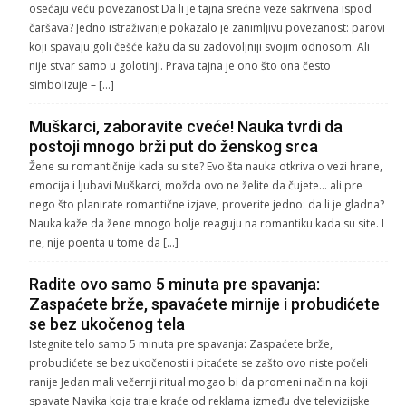
osećaju veću povezanost Da li je tajna srećne veze sakrivena ispod
čaršava? Jedno istraživanje pokazalo je zanimljivu povezanost: parovi
koji spavaju goli češće kažu da su zadovoljniji svojim odnosom. Ali
nije stvar samo u golotinji. Prava tajna je ono što ona često
simbolizuje – […]
Muškarci, zaboravite cveće! Nauka tvrdi da
postoji mnogo brži put do ženskog srca
Žene su romantičnije kada su site? Evo šta nauka otkriva o vezi hrane,
emocija i ljubavi Muškarci, možda ovo ne želite da čujete… ali pre
nego što planirate romantične izjave, proverite jedno: da li je gladna?
Nauka kaže da žene mnogo bolje reaguju na romantiku kada su site. I
ne, nije poenta u tome da […]
Radite ovo samo 5 minuta pre spavanja:
Zaspaćete brže, spavaćete mirnije i probudićete
se bez ukočenog tela
Istegnite telo samo 5 minuta pre spavanja: Zaspaćete brže,
probudićete se bez ukočenosti i pitaćete se zašto ovo niste počeli
ranije Jedan mali večernji ritual mogao bi da promeni način na koji
spavate Navika koja traje kraće od reklama između dve televizijske