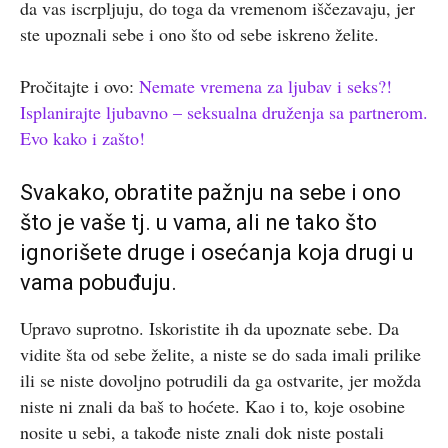
da vas iscrpljuju, do toga da vremenom iščezavaju, jer
ste upoznali sebe i ono što od sebe iskreno želite.
Pročitajte i ovo:
Nemate vremena za ljubav i seks?!
Isplanirajte ljubavno – seksualna druženja sa partnerom.
Evo kako i zašto!
Svakako, obratite pažnju na sebe i ono
što je vaše tj. u vama, ali ne tako što
ignorišete druge i osećanja koja drugi u
vama pobuđuju.
Upravo suprotno. Iskoristite ih da upoznate sebe. Da
vidite šta od sebe želite, a niste se do sada imali prilike
ili se niste dovoljno potrudili da ga ostvarite, jer možda
niste ni znali da baš to hoćete. Kao i to, koje osobine
nosite u sebi, a takođe niste znali dok niste postali