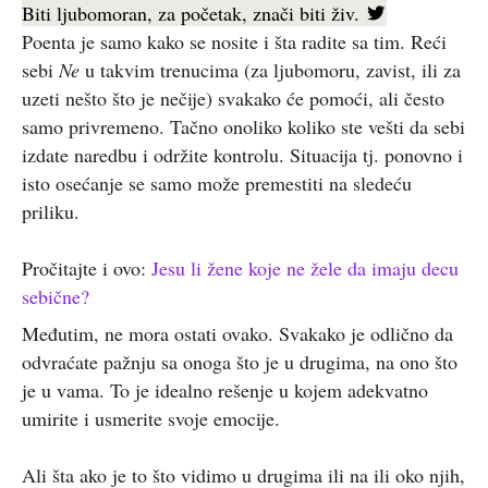
Biti ljubomoran, za početak, znači biti živ.
Poenta je samo kako se nosite i šta radite sa tim. Reći
sebi
Ne
u takvim trenucima (za ljubomoru, zavist, ili za
uzeti nešto što je nečije) svakako će pomoći, ali često
samo privremeno. Tačno onoliko koliko ste vešti da sebi
izdate naredbu i održite kontrolu. Situacija tj. ponovno i
isto osećanje se samo može premestiti na sledeću
priliku.
Pročitajte i ovo:
Jesu li žene koje ne žele da imaju decu
sebične?
Međutim, ne mora ostati ovako. Svakako je odlično da
odvraćate pažnju sa onoga što je u drugima, na ono što
je u vama. To je idealno rešenje u kojem adekvatno
umirite i usmerite svoje emocije.
Ali šta ako je to što vidimo u drugima ili na ili oko njih,