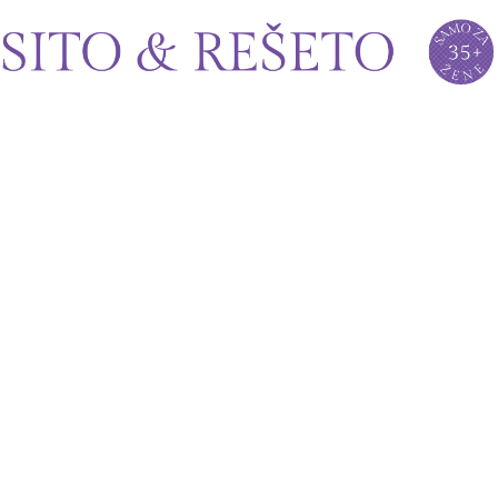
Sito&Rešeto