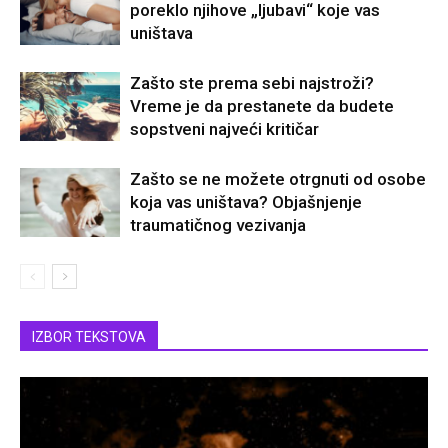
poreklo njihove „ljubavi“ koje vas
uništava
Zašto ste prema sebi najstroži?
Vreme je da prestanete da budete
sopstveni najveći kritičar
Zašto se ne možete otrgnuti od osobe
koja vas uništava? Objašnjenje
traumatičnog vezivanja
IZBOR TEKSTOVA