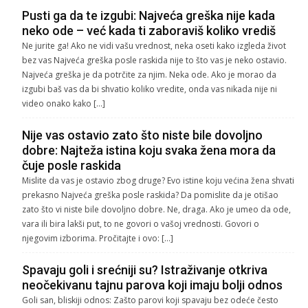
Pusti ga da te izgubi: Najveća greška nije kada
neko ode – već kada ti zaboraviš koliko vrediš
Ne jurite ga! Ako ne vidi vašu vrednost, neka oseti kako izgleda život
bez vas Najveća greška posle raskida nije to što vas je neko ostavio.
Najveća greška je da potrčite za njim. Neka ode. Ako je morao da
izgubi baš vas da bi shvatio koliko vredite, onda vas nikada nije ni
video onako kako […]
Nije vas ostavio zato što niste bile dovoljno
dobre: Najteža istina koju svaka žena mora da
čuje posle raskida
Mislite da vas je ostavio zbog druge? Evo istine koju većina žena shvati
prekasno Najveća greška posle raskida? Da pomislite da je otišao
zato što vi niste bile dovoljno dobre. Ne, draga. Ako je umeo da ode,
vara ili bira lakši put, to ne govori o vašoj vrednosti. Govori o
njegovim izborima. Pročitajte i ovo: […]
Spavaju goli i srećniji su? Istraživanje otkriva
neočekivanu tajnu parova koji imaju bolji odnos
Goli san, bliskiji odnos: Zašto parovi koji spavaju bez odeće često