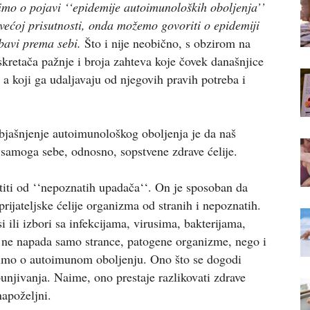
mo o pojavi ‘‘epidemije autoimunoloških oboljenja’’
e većoj prisutnosti, onda možemo govoriti o epidemiji
bavi prema sebi.
Što i nije neobično, s obzirom na
 skretača pažnje i broja zahteva koje čovek današnjice
, a koji ga udaljavaju od njegovih pravih potreba i
bjašnjenje autoimunološkog oboljenja je da naš
samoga sebe, odnosno, sopstvene zdrave ćelije.
titi od ‘‘nepoznatih upadača‘‘. On je sposoban da
rijateljske ćelije organizma od stranih i nepoznatih.
 ili izbori sa infekcijama, virusima, bakterijama,
 ne napada samo strance, patogene organizme, nego i
orimo o autoimunom oboljenju. Ono što se dogodi
unjivanja. Naime, ono prestaje razlikovati zdrave
napoželjni.