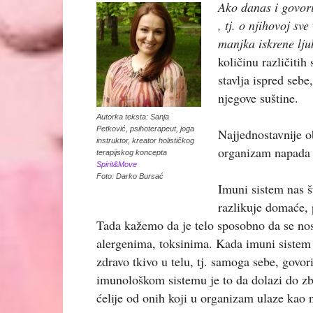
Ako danas i govori
, tj. o njihovoj sv
manjka iskrene lju
količinu različitih
stavlja ispred sebe
njegove suštine.
Autorka teksta: Sanja
Petković, psihoterapeut, joga
Najjednostavnije o
instruktor, kreator holističkog
organizam napada 
terapijskog koncepta
Spirit&Move
Foto: Darko Bursać
Imuni sistem nas š
razlikuje domaće, p
Tada kažemo da je telo sposobno da se nosi
alergenima, toksinima. Kada imuni sistem
zdravo tkivo u telu, tj. samoga sebe, gov
imunološkom sistemu je to da dolazi do zb
ćelije od onih koji u organizam ulaze kao 