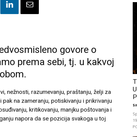
nedvosmisleno govore o
o prema sebi, tj. u kakvoj
sobom.
T
U
i, nežnosti, razumevanju, praštanju, želji za
P
pak na zameranju, potiskivanju i prikrivanju
Si
 osuđivanju, kritikovanju, manjku poštovanja i
Sp
laganju napora da se pozicija svakoga u toj
19
PO