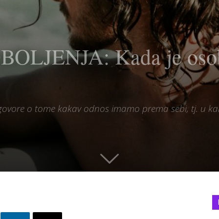
JENJA: Kada je osoba 
ovore o tome kakav odnos imamo prema sebi, tj. u k