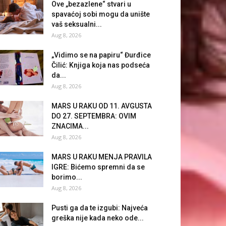
Ove „bezazlene“ stvari u
spavaćoj sobi mogu da unište
vaš seksualni...
Aug 8, 2026
„Vidimo se na papiru“ Đurđice
Čilić: Knjiga koja nas podseća
da...
Aug 8, 2026
MARS U RAKU OD 11. AVGUSTA
DO 27. SEPTEMBRA: OVIM
ZNACIMA...
Aug 8, 2026
MARS U RAKU MENJA PRAVILA
IGRE: Bićemo spremni da se
borimo...
Aug 8, 2026
Pusti ga da te izgubi: Najveća
greška nije kada neko ode...