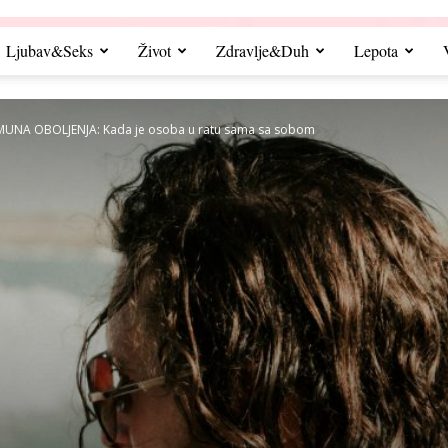
Ljubav&Seks
Život
Zdravlje&Duh
Lepota
UNA OBOLJENJA: Kada je osoba u ratu sama sa sobom