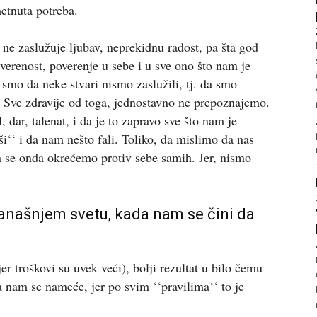
etnuta potreba.
ne zaslužuje ljubav, neprekidnu radost, pa šta god
erenost, poverenje u sebe i u sve ono što nam je
 smo da neke stvari nismo zaslužili, tj. da smo
e. Sve zdravije od toga, jednostavno ne prepoznajemo.
dar, talenat, i da je to zapravo sve što nam je
‘‘ i da nam nešto fali. Toliko, da mislimo da nas
 se onda okrećemo protiv sebe samih. Jer, nismo
današnjem svetu, kada nam se čini da
er troškovi su uvek veći), bolji rezultat u bilo čemu
 nam se nameće, jer po svim ‘‘pravilima‘‘ to je