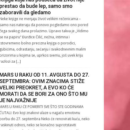
prestao da bude lep, samo smo
zaboravili da gledamo
Neke knjige ne menjaju život velikim rečenicama –
samo nas nateraju da ponovo pogledamo ono pored
čega svakog dana prolazimo. Upravo takva je „Vidimo
se na papiru“ Đurđice Čilić, nežna, intimna i
istovremeno bolno precizna knjiga o porodici,
gubicima, odrastanju, sećanju i svakodnevnim malim
prizorima u kojima se, uprkos svemu, još uvek kriju
razlozi za […]
MARS U RAKU OD 11. AVGUSTA DO 27.
SEPTEMBRA: OVIM ZNACIMA STIŽE
VELIKI PREOKRET, A EVO KO ĆE
MORATI DA SE BORI ZA ONO ŠTO MU
JE NAJVAŽNIJE
MARS U RAKU ĆE POMERITI SVE ŠTO STE GODINAMA
ĆUTALI: Evo koji znakovi ulaze u najjaču emotivnu
borbu do 27. septembra Neko će renovirati kuću, neko
raskinuti odnos, neko se konačno suprotstaviti