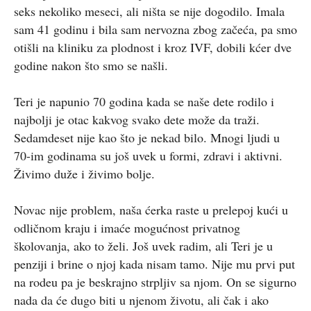
seks nekoliko meseci, ali ništa se nije dogodilo. Imala
sam 41 godinu i bila sam nervozna zbog začeća, pa smo
otišli ​​na kliniku za plodnost i kroz IVF, dobili kćer dve
godine nakon što smo se našli.
Teri je napunio 70 godina kada se naše dete rodilo i
najbolji je otac kakvog svako dete može da traži.
Sedamdeset nije kao što je nekad bilo. Mnogi ljudi u
70-im godinama su još uvek u formi, zdravi i aktivni.
Živimo duže i živimo bolje.
Novac nije problem, naša ćerka raste u prelepoj kući u
odličnom kraju i imaće mogućnost privatnog
školovanja, ako to želi. Još uvek radim, ali Teri je u
penziji i brine o njoj kada nisam tamo. Nije mu prvi put
na rodeu pa je beskrajno strpljiv sa njom. On se sigurno
nada da će dugo biti u njenom životu, ali čak i ako