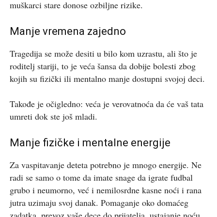
muškarci stare donose ozbiljne rizike.
Manje vremena zajedno
Tragedija se može desiti u bilo kom uzrastu, ali što je
roditelj stariji, to je veća šansa da dobije bolesti zbog
kojih su fizički ili mentalno manje dostupni svojoj deci.
Takođe je očigledno: veća je verovatnoća da će vaš tata
umreti dok ste još mladi.
Manje fizičke i mentalne energije
Za vaspitavanje deteta potrebno je mnogo energije. Ne
radi se samo o tome da imate snage da igrate fudbal
grubo i neumorno, već i nemilosrdne kasne noći i rana
jutra uzimaju svoj danak. Pomaganje oko domaćeg
zadatka, prevoz vaše dece do prijatelja, ustajanje noću