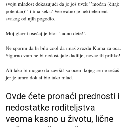
svoju mladost dokazujući da je još uvek ’’moćan (čitaj:
potentan)’’ i ima seks? Verovatno je neki element
svakog od njih pogodio.
Moj glavni osećaj je bio: ‘Jadno dete!’.
Ne sporim da bi bilo cool da imaš zvezdu Kuma za oca.
Sigurno vam ne bi nedostajale dadilje, novac ili prilike!
Ali lako bi mogao da završiš sa ocem kojeg se ne sećaš
jer je umro dok si bio tako mlad.
Ovde ćete pronaći prednosti i
nedostatke roditeljstva
veoma kasno u životu, lične