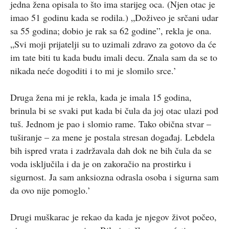
jedna žena opisala to što ima starijeg oca. (Njen otac je
imao 51 godinu kada se rodila.) „Doživeo je srčani udar
sa 55 godina; dobio je rak sa 62 godine”, rekla je ona.
„Svi moji prijatelji su to uzimali zdravo za gotovo da će
im tate biti tu kada budu imali decu. Znala sam da se to
nikada neće dogoditi i to mi je slomilo srce.’
Druga žena mi je rekla, kada je imala 15 godina,
brinula bi se svaki put kada bi čula da joj otac ulazi pod
tuš. Jednom je pao i slomio rame. Tako obična stvar –
tuširanje – za mene je postala stresan događaj. Lebdela
bih ispred vrata i zadržavala dah dok ne bih čula da se
voda isključila i da je on zakoračio na prostirku i
sigurnost. Ja sam anksiozna odrasla osoba i sigurna sam
da ovo nije pomoglo.’
Drugi muškarac je rekao da kada je njegov život počeo,