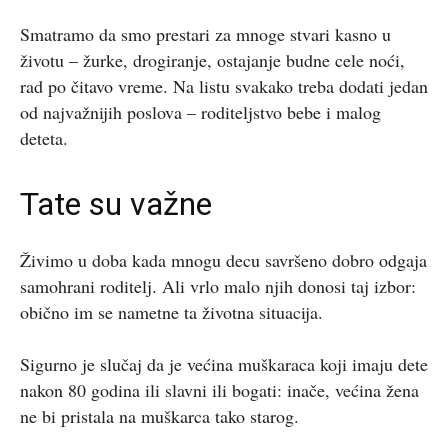
Smatramo da smo prestari za mnoge stvari kasno u
životu – žurke, drogiranje, ostajanje budne cele noći,
rad po čitavo vreme. Na listu svakako treba dodati jedan
od najvažnijih poslova – roditeljstvo bebe i malog
deteta.
Tate su važne
Živimo u doba kada mnogu decu savršeno dobro odgaja
samohrani roditelj. Ali vrlo malo njih donosi taj izbor:
obično im se nametne ta životna situacija.
Sigurno je slučaj da je većina muškaraca koji imaju dete
nakon 80 godina ili slavni ili bogati: inače, većina žena
ne bi pristala na muškarca tako starog.