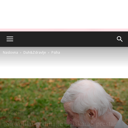
Naslovna
Duh&Zdravlje
Psiha
Duh&Zdravlje
Psiha
Sa koliko godina je muškarac prestar