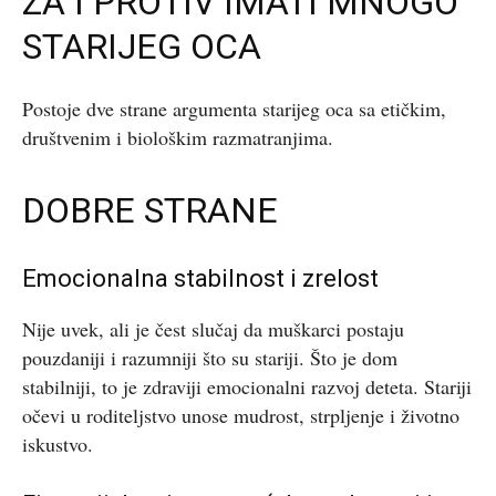
ZA I PROTIV IMATI MNOGO
STARIJEG OCA
Postoje dve strane argumenta starijeg oca sa etičkim,
društvenim i biološkim razmatranjima.
DOBRE STRANE
Emocionalna stabilnost i zrelost
Nije uvek, ali je čest slučaj da muškarci postaju
pouzdaniji i razumniji što su stariji. Što je dom
stabilniji, to je zdraviji emocionalni razvoj deteta. Stariji
očevi u roditeljstvo unose mudrost, strpljenje i životno
iskustvo.