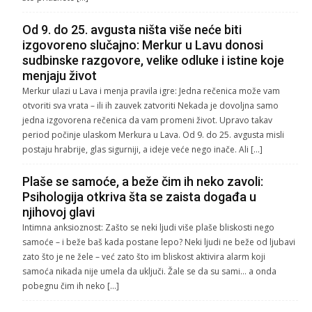
Od 9. do 25. avgusta ništa više neće biti
izgovoreno slučajno: Merkur u Lavu donosi
sudbinske razgovore, velike odluke i istine koje
menjaju život
Merkur ulazi u Lava i menja pravila igre: Jedna rečenica može vam
otvoriti sva vrata – ili ih zauvek zatvoriti Nekada je dovoljna samo
jedna izgovorena rečenica da vam promeni život. Upravo takav
period počinje ulaskom Merkura u Lava. Od 9. do 25. avgusta misli
postaju hrabrije, glas sigurniji, a ideje veće nego inače. Ali […]
Plaše se samoće, a beže čim ih neko zavoli:
Psihologija otkriva šta se zaista događa u
njihovoj glavi
Intimna anksioznost: Zašto se neki ljudi više plaše bliskosti nego
samoće – i beže baš kada postane lepo? Neki ljudi ne beže od ljubavi
zato što je ne žele – već zato što im bliskost aktivira alarm koji
samoća nikada nije umela da uključi. Žale se da su sami… a onda
pobegnu čim ih neko […]