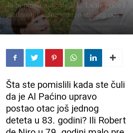
da bi postao otac deteta? Lične priče i
prednosti i mane mnogo starijeg oca
Šta ste pomislili kada ste čuli da je Al Paćino upravo postao otac još jednog
deteta u 83. godini? Ili Robert de Niro u 79. godini malo pre njega?
Šta ste pomislili kada ste čuli
da je Al Paćino upravo
postao otac još jednog
deteta u 83. godini? Ili Robert
de Niro u 79. godini malo pre