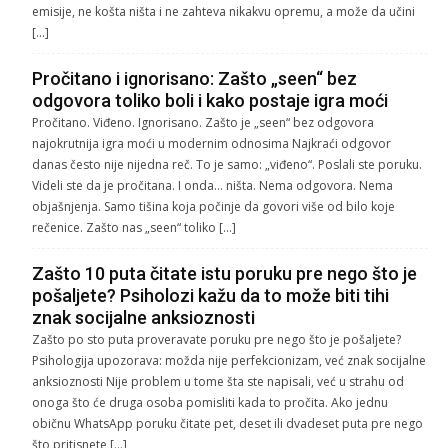
emisije, ne košta ništa i ne zahteva nikakvu opremu, a može da učini
[…]
Pročitano i ignorisano: Zašto „seen“ bez
odgovora toliko boli i kako postaje igra moći
Pročitano. Viđeno. Ignorisano. Zašto je „seen“ bez odgovora
najokrutnija igra moći u modernim odnosima Najkraći odgovor
danas često nije nijedna reč. To je samo: „viđeno“. Poslali ste poruku.
Videli ste da je pročitana. I onda… ništa. Nema odgovora. Nema
objašnjenja. Samo tišina koja počinje da govori više od bilo koje
rečenice. Zašto nas „seen“ toliko […]
Zašto 10 puta čitate istu poruku pre nego što je
pošaljete? Psiholozi kažu da to može biti tihi
znak socijalne anksioznosti
Zašto po sto puta proveravate poruku pre nego što je pošaljete?
Psihologija upozorava: možda nije perfekcionizam, već znak socijalne
anksioznosti Nije problem u tome šta ste napisali, već u strahu od
onoga što će druga osoba pomisliti kada to pročita. Ako jednu
običnu WhatsApp poruku čitate pet, deset ili dvadeset puta pre nego
što pritisnete […]