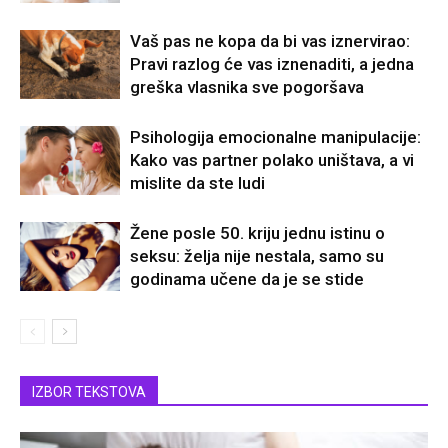
Vaš pas ne kopa da bi vas iznervirao:
Pravi razlog će vas iznenaditi, a jedna
greška vlasnika sve pogoršava
Psihologija emocionalne manipulacije:
Kako vas partner polako uništava, a vi
mislite da ste ludi
Žene posle 50. kriju jednu istinu o
seksu: želja nije nestala, samo su
godinama učene da je se stide
IZBOR TEKSTOVA