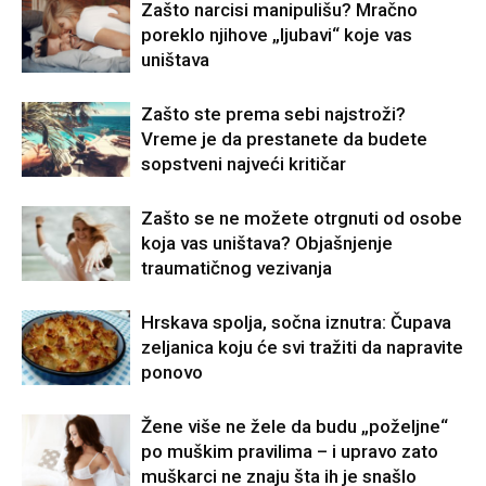
Zašto narcisi manipulišu? Mračno
poreklo njihove „ljubavi“ koje vas
uništava
Zašto ste prema sebi najstroži?
Vreme je da prestanete da budete
sopstveni najveći kritičar
Zašto se ne možete otrgnuti od osobe
koja vas uništava? Objašnjenje
traumatičnog vezivanja
Hrskava spolja, sočna iznutra: Čupava
zeljanica koju će svi tražiti da napravite
ponovo
Žene više ne žele da budu „poželjne“
po muškim pravilima – i upravo zato
muškarci ne znaju šta ih je snašlo