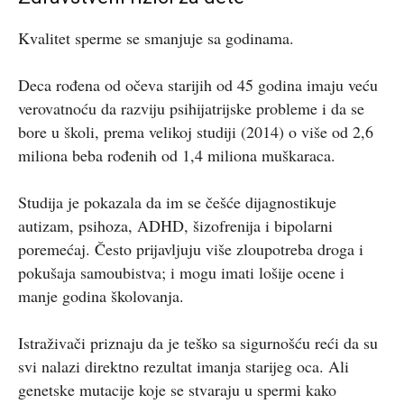
Kvalitet sperme se smanjuje sa godinama.
Deca rođena od očeva starijih od 45 godina imaju veću
verovatnoću da razviju psihijatrijske probleme i da se
bore u školi, prema velikoj studiji (2014) o više od 2,6
miliona beba rođenih od 1,4 miliona muškaraca.
Studija je pokazala da im se češće dijagnostikuje
autizam, psihoza, ADHD, šizofrenija i bipolarni
poremećaj. Često prijavljuju više zloupotreba droga i
pokušaja samoubistva; i mogu imati lošije ocene i
manje godina školovanja.
Istraživači priznaju da je teško sa sigurnošću reći da su
svi nalazi direktno rezultat imanja starijeg oca. Ali
genetske mutacije koje se stvaraju u spermi kako