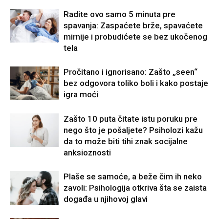
Radite ovo samo 5 minuta pre
spavanja: Zaspaćete brže, spavaćete
mirnije i probudićete se bez ukočenog
tela
Pročitano i ignorisano: Zašto „seen“
bez odgovora toliko boli i kako postaje
igra moći
Zašto 10 puta čitate istu poruku pre
nego što je pošaljete? Psiholozi kažu
da to može biti tihi znak socijalne
anksioznosti
Plaše se samoće, a beže čim ih neko
zavoli: Psihologija otkriva šta se zaista
događa u njihovoj glavi