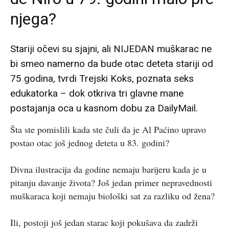
njega?
Stariji očevi su sjajni, ali NIJEDAN muškarac ne
bi smeo namerno da bude otac deteta stariji od
75 godina, tvrdi Trejski Koks, poznata seks
edukatorka – dok otkriva tri glavne mane
postajanja oca u kasnom dobu za DailyMail.
Šta ste pomislili kada ste čuli da je Al Paćino upravo
postao otac još jednog deteta u 83. godini?
Divna ilustracija da godine nemaju barijeru kada je u
pitanju davanje života? Još jedan primer nepravednosti
muškaraca koji nemaju biološki sat za razliku od žena?
Ili, postoji još jedan starac koji pokušava da zadrži