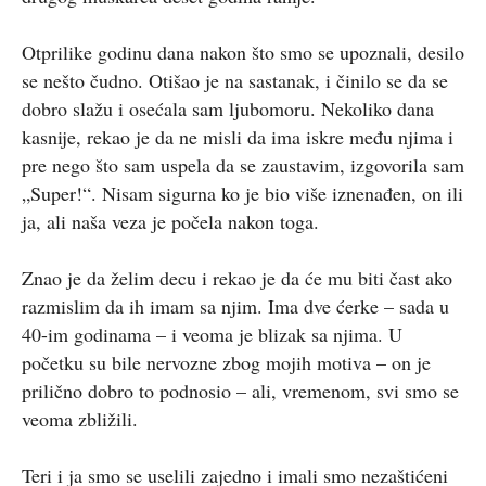
Otprilike godinu dana nakon što smo se upoznali, desilo
se nešto čudno. Otišao je na sastanak, i činilo se da se
dobro slažu i osećala sam ljubomoru. Nekoliko dana
kasnije, rekao je da ne misli da ima iskre među njima i
pre nego što sam uspela da se zaustavim, izgovorila sam
„Super!“. Nisam sigurna ko je bio više iznenađen, on ili
ja, ali naša veza je počela nakon toga.
Znao je da želim decu i rekao je da će mu biti čast ako
razmislim da ih imam sa njim. Ima dve ćerke – sada u
40-im godinama – i veoma je blizak sa njima. U
početku su bile nervozne zbog mojih motiva – on je
prilično dobro to podnosio – ali, vremenom, svi smo se
veoma zbližili.
Teri i ja smo se uselili zajedno i imali smo nezaštićeni