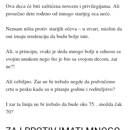
Ova deca će biti zaštićena novcem i privilegijama. Ali
prosečno dete rođeno od mnogo starijeg oca neće.
Nemam ništa protiv starijih očeva – u stvari, mislim da
oni imaju tendenciju da budu bolje tate.
Ali, u principu, svaki je deda mnogo bolji u odnosu sa
svojim unukom nego što je bio sa svojom decom, zar
ne?!
Ali ozbiljno. Zar ne bi trebalo negde da podvučemo
crtu u pesku kada su u pitanju godine i roditeljstvo?
I zar ta linija ne bi trebalo da bude oko 75…možda čak
70?