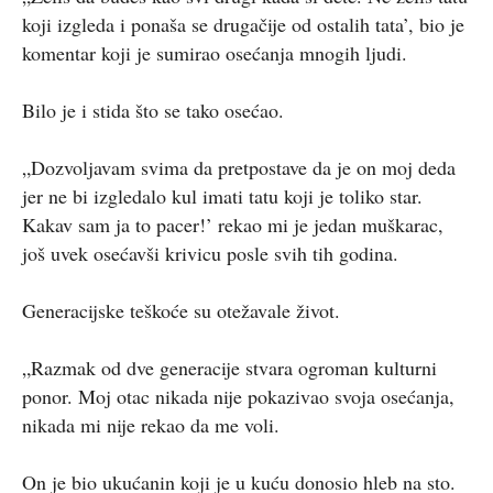
koji izgleda i ponaša se drugačije od ostalih tata’, bio je
komentar koji je sumirao osećanja mnogih ljudi.
Bilo je i stida što se tako osećao.
„Dozvoljavam svima da pretpostave da je on moj deda
jer ne bi izgledalo kul imati tatu koji je toliko star.
Kakav sam ja to pacer!’ rekao mi je jedan muškarac,
još uvek osećavši krivicu posle svih tih godina.
Generacijske teškoće su otežavale život.
„Razmak od dve generacije stvara ogroman kulturni
ponor. Moj otac nikada nije pokazivao svoja osećanja,
nikada mi nije rekao da me voli.
On je bio ukućanin koji je u kuću donosio hleb na sto.