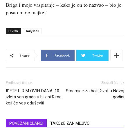
Briga i moje vaspitanje – kako je on to nazvao – bio je
posao moje majke.’
IZVOR
DailyMail
Facebook
Twitter
Share
Prethodni članak
Sledeći članak
IDETE U RIM OVIH DANA: 10
Smernice za bolji život u Novoj
izleta van grada u blizini Rima
godini
koji će vas oduševiti
POVEZANI ČLANCI
TAKOĐE ZANIMLJIVO