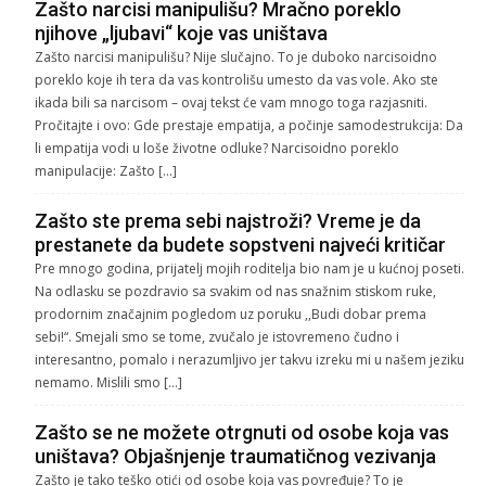
Zašto narcisi manipulišu? Mračno poreklo
njihove „ljubavi“ koje vas uništava
Zašto narcisi manipulišu? Nije slučajno. To je duboko narcisoidno
poreklo koje ih tera da vas kontrolišu umesto da vas vole. Ako ste
ikada bili sa narcisom – ovaj tekst će vam mnogo toga razjasniti.
Pročitajte i ovo: Gde prestaje empatija, a počinje samodestrukcija: Da
li empatija vodi u loše životne odluke? Narcisoidno poreklo
manipulacije: Zašto […]
Zašto ste prema sebi najstroži? Vreme je da
prestanete da budete sopstveni najveći kritičar
Pre mnogo godina, prijatelj mojih roditelja bio nam je u kućnoj poseti.
Na odlasku se pozdravio sa svakim od nas snažnim stiskom ruke,
prodornim značajnim pogledom uz poruku ,,Budi dobar prema
sebi!“. Smejali smo se tome, zvučalo je istovremeno čudno i
interesantno, pomalo i nerazumljivo jer takvu izreku mi u našem jeziku
nemamo. Mislili smo […]
Zašto se ne možete otrgnuti od osobe koja vas
uništava? Objašnjenje traumatičnog vezivanja
Zašto je tako teško otići od osobe koja vas povređuje? To je