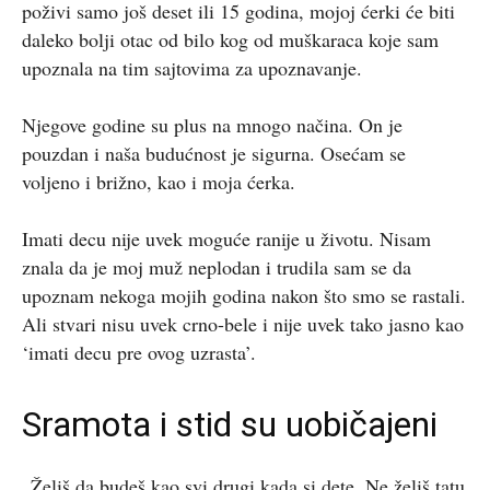
poživi samo još deset ili 15 godina, mojoj ćerki će biti
daleko bolji otac od bilo kog od muškaraca koje sam
upoznala na tim sajtovima za upoznavanje.
Njegove godine su plus na mnogo načina. On je
pouzdan i naša budućnost je sigurna. Osećam se
voljeno i brižno, kao i moja ćerka.
Imati decu nije uvek moguće ranije u životu. Nisam
znala da je moj muž neplodan i trudila sam se da
upoznam nekoga mojih godina nakon što smo se rastali.
Ali stvari nisu uvek crno-bele i nije uvek tako jasno kao
‘imati decu pre ovog uzrasta’.
Sramota i stid su uobičajeni
„Želiš da budeš kao svi drugi kada si dete. Ne želiš tatu