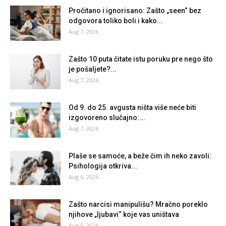
Pročitano i ignorisano: Zašto „seen“ bez
odgovora toliko boli i kako...
Aug 7, 2026
Zašto 10 puta čitate istu poruku pre nego što
je pošaljete?...
Aug 7, 2026
Od 9. do 25. avgusta ništa više neće biti
izgovoreno slučajno:...
Aug 7, 2026
Plaše se samoće, a beže čim ih neko zavoli:
Psihologija otkriva...
Aug 6, 2026
Zašto narcisi manipulišu? Mračno poreklo
njihove „ljubavi“ koje vas uništava
Aug 6, 2026