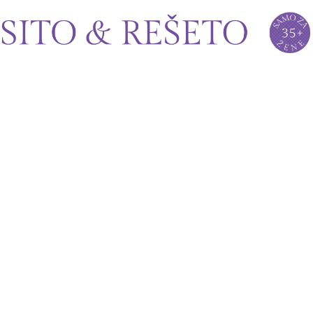
Sito&Rešeto