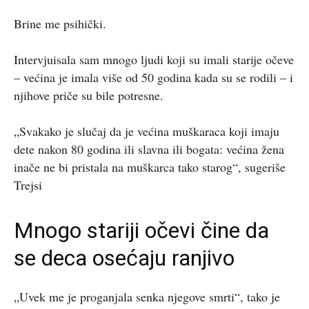
Brine me psihički.
Intervjuisala sam mnogo ljudi koji su imali starije očeve
– većina je imala više od 50 godina kada su se rodili – i
njihove priče su bile potresne.
„Svakako je slučaj da je većina muškaraca koji imaju
dete nakon 80 godina ili slavna ili bogata: većina žena
inače ne bi pristala na muškarca tako starog“, sugeriše
Trejsi
Mnogo stariji očevi čine da
se deca osećaju ranjivo
„Uvek me je proganjala senka njegove smrti“, tako je