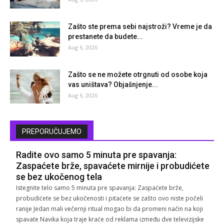
Zašto ste prema sebi najstroži? Vreme je da
prestanete da budete...
Aug 6, 2026
Zašto se ne možete otrgnuti od osobe koja
vas uništava? Objašnjenje...
Aug 6, 2026
PREPORUČUJEMO
Radite ovo samo 5 minuta pre spavanja:
Zaspaćete brže, spavaćete mirnije i probudićete
se bez ukočenog tela
Istegnite telo samo 5 minuta pre spavanja: Zaspaćete brže,
probudićete se bez ukočenosti i pitaćete se zašto ovo niste počeli
ranije Jedan mali večernji ritual mogao bi da promeni način na koji
spavate Navika koja traje kraće od reklama između dve televizijske