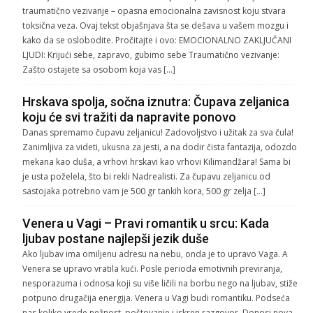
traumatično vezivanje – opasna emocionalna zavisnost koju stvara
toksična veza. Ovaj tekst objašnjava šta se dešava u vašem mozgu i
kako da se oslobodite. Pročitajte i ovo: EMOCIONALNO ZAKLJUČANI
LJUDI: Krijući sebe, zapravo, gubimo sebe Traumatično vezivanje:
Zašto ostajete sa osobom koja vas […]
Hrskava spolja, sočna iznutra: Čupava zeljanica
koju će svi tražiti da napravite ponovo
Danas spremamo čupavu zeljanicu! Zadovoljstvo i užitak za sva čula!
Zanimljiva za videti, ukusna za jesti, a na dodir čista fantazija, odozdo
mekana kao duša, a vrhovi hrskavi kao vrhovi Kilimandžara! Sama bi
je usta poželela, što bi rekli Nadrealisti. Za čupavu zeljanicu od
sastojaka potrebno vam je 500 gr tankih kora, 500 gr zelja […]
Venera u Vagi – Pravi romantik u srcu: Kada
ljubav postane najlepši jezik duše
Ako ljubav ima omiljenu adresu na nebu, onda je to upravo Vaga. A
Venera se upravo vratila kući. Posle perioda emotivnih previranja,
nesporazuma i odnosa koji su više ličili na borbu nego na ljubav, stiže
potpuno drugačija energija. Venera u Vagi budi romantiku. Podseća
nas koliko vrede nežnost, poštovanje i iskren razgovor. Donosi nova