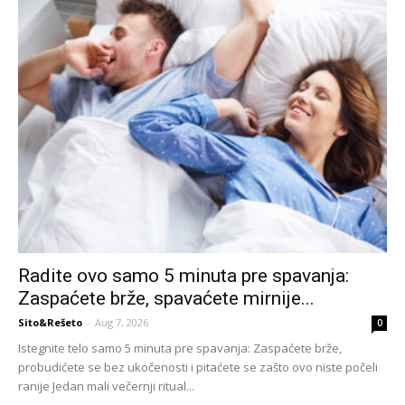
Radite ovo samo 5 minuta pre spavanja:
Zaspaćete brže, spavaćete mirnije...
Sito&Rešeto
-
Aug 7, 2026
0
Istegnite telo samo 5 minuta pre spavanja: Zaspaćete brže,
probudićete se bez ukočenosti i pitaćete se zašto ovo niste počeli
ranije Jedan mali večernji ritual...