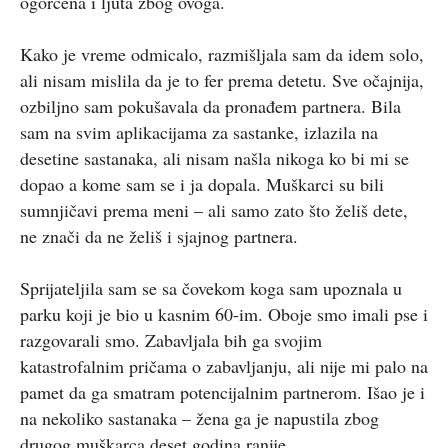
ogorčena i ljuta zbog ovoga.
Kako je vreme odmicalo, razmišljala sam da idem solo,
ali nisam mislila da je to fer prema detetu. Sve očajnija,
ozbiljno sam pokušavala da pronađem partnera. Bila
sam na svim aplikacijama za sastanke, izlazila na
desetine sastanaka, ali nisam našla nikoga ko bi mi se
dopao a kome sam se i ja dopala. Muškarci su bili
sumnjičavi prema meni – ali samo zato što želiš dete,
ne znači da ne želiš i sjajnog partnera.
Sprijateljila sam se sa čovekom koga sam upoznala u
parku koji je bio u kasnim 60-im. Oboje smo imali pse i
razgovarali smo. Zabavljala bih ga svojim
katastrofalnim pričama o zabavljanju, ali nije mi palo na
pamet da ga smatram potencijalnim partnerom. Išao je i
na nekoliko sastanaka – žena ga je napustila zbog
drugog muškarca deset godina ranije.