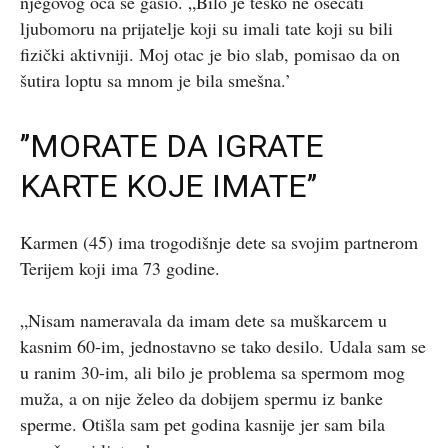
njegovog oca se gasio. „Bilo je teško ne osećati
ljubomoru na prijatelje koji su imali tate koji su bili
fizički aktivniji. Moj otac je bio slab, pomisao da on
šutira loptu sa mnom je bila smešna.’
’’MORATE DA IGRATE
KARTE KOJE IMATE’’
Karmen (45) ima trogodišnje dete sa svojim partnerom
Terijem koji ima 73 godine.
„Nisam nameravala da imam dete sa muškarcem u
kasnim 60-im, jednostavno se tako desilo. Udala sam se
u ranim 30-im, ali bilo je problema sa spermom mog
muža, a on nije želeo da dobijem spermu iz banke
sperme. Otišla sam pet godina kasnije jer sam bila