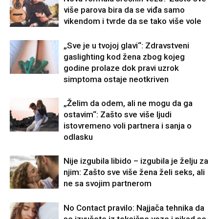
više parova bira da se viđa samo
vikendom i tvrde da se tako više vole
„Sve je u tvojoj glavi“: Zdravstveni
gaslighting kod žena zbog kojeg
godine prolaze dok pravi uzrok
simptoma ostaje neotkriven
„Želim da odem, ali ne mogu da ga
ostavim“: Zašto sve više ljudi
istovremeno voli partnera i sanja o
odlasku
Nije izgubila libido – izgubila je želju za
njim: Zašto sve više žena želi seks, ali
ne sa svojim partnerom
No Contact pravilo: Najjača tehnika da
se izvučete iz toksične veze i nikad se