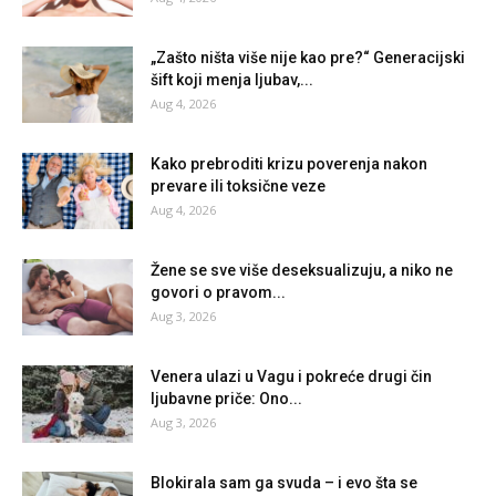
„Zašto ništa više nije kao pre?“ Generacijski
šift koji menja ljubav,...
Aug 4, 2026
Kako prebroditi krizu poverenja nakon
prevare ili toksične veze
Aug 4, 2026
Žene se sve više deseksualizuju, a niko ne
govori o pravom...
Aug 3, 2026
Venera ulazi u Vagu i pokreće drugi čin
ljubavne priče: Ono...
Aug 3, 2026
Blokirala sam ga svuda – i evo šta se