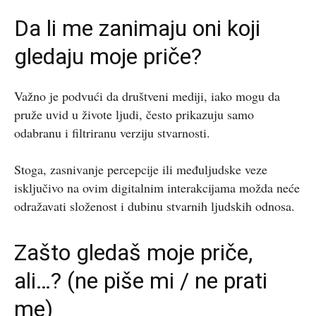
Da li me zanimaju oni koji
gledaju moje priče?
Važno je podvući da društveni mediji, iako mogu da
pruže uvid u živote ljudi, često prikazuju samo
odabranu i filtriranu verziju stvarnosti.
Stoga, zasnivanje percepcije ili međuljudske veze
isključivo na ovim digitalnim interakcijama možda neće
odražavati složenost i dubinu stvarnih ljudskih odnosa.
Zašto gledaš moje priče,
ali…? (ne piše mi / ne prati
me)