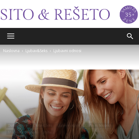
Sito&Rešeto
Naslovna
Ljubav&Seks
Ljubavni odnosi
Duh&Zdravlje
Ljubav&Seks
Ljubavni odnosi
Ljubavni terapeut
Muško-ženski odnosi
Psiha