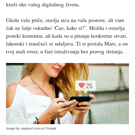
kruži oko vašeg digitalnog života.
Gleda vaše priče, stavlja srca na vaše postove, ali vam
čak ne šalje oskudno ‘Ćao, kako si?’. Možda i ostavlja
poneki komentar, ali kada su u pitanju konkretne stvari,
lakonski i izmičući se udaljava. Ti si postala Mars, a on
tvoj mali rover, u fazi istraživanja bez pravog sletanja.
Image by rawpixel.com on Freepik