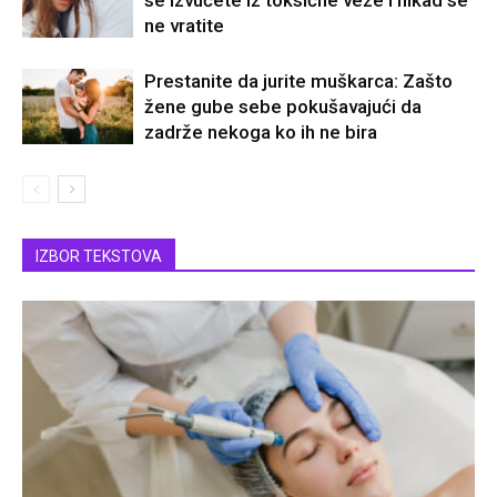
ne vratite
Prestanite da jurite muškarca: Zašto
žene gube sebe pokušavajući da
zadrže nekoga ko ih ne bira
IZBOR TEKSTOVA