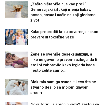
„Zašto ništa više nije kao pre?“
Generacijski šift koji menja ljubav,
posao, novac i način na koji gledamo
život
Kako prebroditi krizu poverenja nakon
prevare ili toksične veze
Žene se sve više deseksualizuju, a
niko ne govori o pravom razlogu: da li
ste i vi zaboravile kako izgleda kada
nešto želite samo...
Blokirala sam ga svuda – i evo šta se
stvarno desilo sa mojom glavom i
srcem
Nova formula srećnih veza? Zašto sve