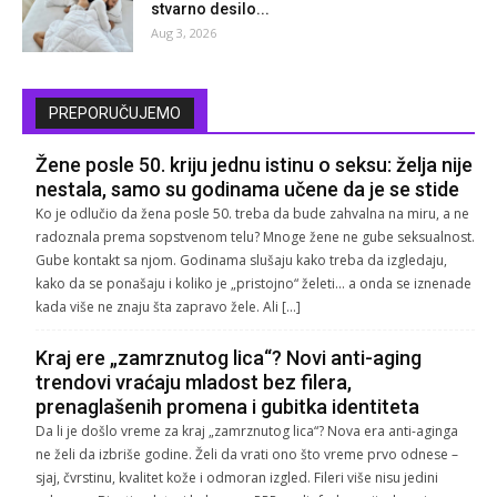
stvarno desilo...
Aug 3, 2026
PREPORUČUJEMO
Žene posle 50. kriju jednu istinu o seksu: želja nije
nestala, samo su godinama učene da je se stide
Ko je odlučio da žena posle 50. treba da bude zahvalna na miru, a ne
radoznala prema sopstvenom telu? Mnoge žene ne gube seksualnost.
Gube kontakt sa njom. Godinama slušaju kako treba da izgledaju,
kako da se ponašaju i koliko je „pristojno“ želeti… a onda se iznenade
kada više ne znaju šta zapravo žele. Ali […]
Kraj ere „zamrznutog lica“? Novi anti-aging
trendovi vraćaju mladost bez filera,
prenaglašenih promena i gubitka identiteta
Da li je došlo vreme za kraj „zamrznutog lica“? Nova era anti-aginga
ne želi da izbriše godine. Želi da vrati ono što vreme prvo odnese –
sjaj, čvrstinu, kvalitet kože i odmoran izgled. Fileri više nisu jedini