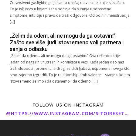
Zdravstveni gaslighting nije samo osećaj da vas neko nije saslušao.
To je iskustvo u kojem žena počinje da sumnja u sopstvene
simptome, intuiciju i pravo da traži odgovore. Od bolnih menstruacija
[…]
„Želim da odem, ali ne mogu da ga ostavim“:
Zašto sve više ljudi istovremeno voli partnera i
sanja o odlasku
„Želim da odem… ali ne mogu da ga ostavim.“ Ova rečenica krije
jedan od najtežih unutrašnjih konflikata u vezi. Kada jedan deo nas
traži slobodu i promenu, a drugi se drži ljubavi, uspomena i svega što
smo zajedno izgradili. To je relationship ambivalence – stanje u kojem
istovremeno želimo i da ostanemo i da odemo. […]
FOLLOW US ON INSTAGRAM
@HTTPS://WWW.INSTAGRAM.COM/SITOIRESETO/