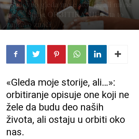
„Redovno gleda moje storije, ali mi ne
piše“: Šta je ORBITIRANJE i šta to
zapravo znači
«Gleda moje storije, ali…»:
orbitiranje opisuje one koji ne
žele da budu deo naših
života, ali ostaju u orbiti oko
nas.