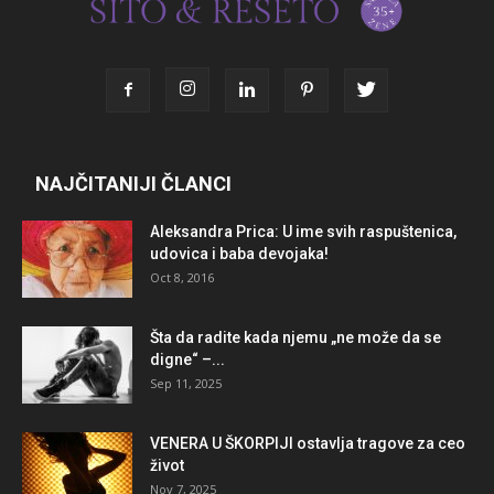
NAJČITANIJI ČLANCI
Aleksandra Prica: U ime svih raspuštenica,
udovica i baba devojaka!
Oct 8, 2016
Šta da radite kada njemu „ne može da se
digne“ –...
Sep 11, 2025
VENERA U ŠKORPIJI ostavlja tragove za ceo
život
Nov 7, 2025