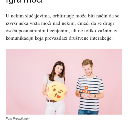
U nekim slučajevima, orbitiranje može biti način da se
izvrši neka vrsta moći nad nekim, čineći da se drugi
oseća posmatranim i cenjenim, ali ne toliko važnim za
komunikaciju koja prevazilazi društvene interakcije.
Foto Freepik.com