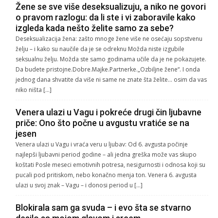
Žene se sve više deseksualizuju, a niko ne govori
o pravom razlogu: da li ste i vi zaboravile kako
izgleda kada nešto želite samo za sebe?
Deseksualizacija žena: zašto mnoge žene više ne osećaju sopstvenu
želju – i kako su naučile da je se odreknu Možda niste izgubile
seksualnu želju. Možda ste samo godinama učile da je ne pokazujete.
Da budete pristojne.Dobre.Majke.Partnerke.„Ozbiljne žene“. I onda
jednog dana shvatite da više ni same ne znate šta želite… osim da vas
niko ništa […]
Venera ulazi u Vagu i pokreće drugi čin ljubavne
priče: Ono što počne u avgustu vratiće se na
jesen
Venera ulazi u Vagu i vraća veru u ljubav: Od 6. avgusta počinje
najlepši ljubavni period godine – ali jedna greška može vas skupo
koštati Posle meseci emotivnih potresa, nesigurnosti i odnosa koji su
pucali pod pritiskom, nebo konačno menja ton. Venera 6. avgusta
ulazi u svoj znak – Vagu – i donosi period u […]
Blokirala sam ga svuda – i evo šta se stvarno