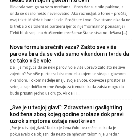
desilo sa mojom glavom i srcem
Blokirala sam ga na svim mrežama… Prvih dana je bilo pakleno, a
onda se desilo nešto neverovatno. Ako razmišljaš o tome – pročitaj
ovaj tekst. Možda ti bude lakše. Pročitajte i ovo: Ove strane nikada ne
bi trebalo da tolerišeš partneru (jer to nije ”normalno” ponašanje)
Efekti blokiranja na društvenim mrežama: Šta se stvarno dešava […]
Nova formula srećnih veza? Zašto sve više
parova bira da se viđa samo vikendom i tvrde da
se tako više vole
Da li je moguće da se neki parovi vole više upravo zato što ne žive
zajedno? Sve više partnera bira model u kojem se viđaju uglavnom
vikendom. Tokom nedelje imaju svoje živote, obaveze i prostor za
sebe, a zajedničko vreme čuvaju za trenutke kada zaista mogu da
budu prisutni jedno uz drugo. Ali da li […]
„Sve je u tvojoj glavi“: Zdravstveni gaslighting
kod žena zbog kojeg godine prolaze dok pravi
uzrok simptoma ostaje neotkriven
„Sve je u tvojoj glavi.“ Koliko je žena čulo ovu rečenicu kada je
pokušavalo da objasni da nešto sa njihovim telom nije u redu?