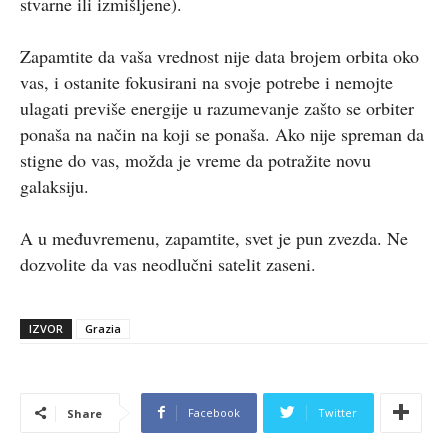
stvarne ili izmišljene).
Zapamtite da vaša vrednost nije data brojem orbita oko
vas, i ostanite fokusirani na svoje potrebe i nemojte
ulagati previše energije u razumevanje zašto se orbiter
ponaša na način na koji se ponaša. Ako nije spreman da
stigne do vas, možda je vreme da potražite novu
galaksiju.
A u međuvremenu, zapamtite, svet je pun zvezda. Ne
dozvolite da vas neodlučni satelit zaseni.
IZVOR
Grazia
Facebook
Twitter
Share