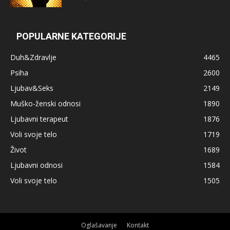
POPULARNE KATEGORIJE
Duh&Zdravlje
4465
Psiha
2600
Ljubav&Seks
2149
Muško-ženski odnosi
1890
Ljubavni terapeut
1876
Voli svoje telo
1719
Život
1689
Ljubavni odnosi
1584
Voli svoje telo
1505
Oglašavanje
Kontakt