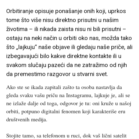
Orbitiranje opisuje ponašanje onih koji, uprkos
tome što više nisu direktno prisutni u našim
životima – ili nikada zaista nisu ni bili prisutni –
ostaju na neki način u orbiti oko nas, možda tako
što „lajkuju“ naše objave ili gledaju naše priče, ali
izbegavajući bilo kakve direktne kontakte ili u
svakom slučaju pazeći da ne zatražimo od njih
da premestimo razgovor u stvarni svet.
Ako ste se ikada zapitali zašto ta osoba nastavlja da
gleda svaku vašu priču na Instagramu, lajkuje je, ali se
ne izlaže dalje od toga, odgovor je tu: oni kruže u našoj
orbiti, potpuno digitalni fenomen koji karakteriše eru
društvenih medija.
Stojite tamo, sa telefonom u ruci, dok vaš lični satelit