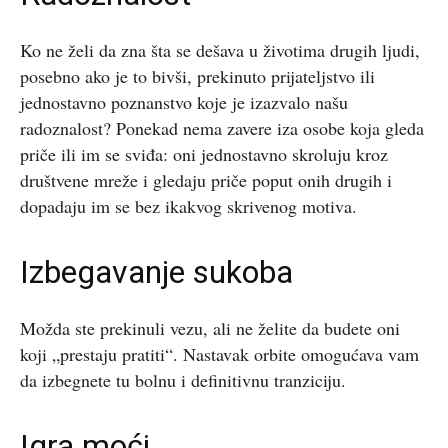
Ko ne želi da zna šta se dešava u životima drugih ljudi,
posebno ako je to bivši, prekinuto prijateljstvo ili
jednostavno poznanstvo koje je izazvalo našu
radoznalost? Ponekad nema zavere iza osobe koja gleda
priče ili im se sviđa: oni jednostavno skroluju kroz
društvene mreže i gledaju priče poput onih drugih i
dopadaju im se bez ikakvog skrivenog motiva.
Izbegavanje sukoba
Možda ste prekinuli vezu, ali ne želite da budete oni
koji „prestaju pratiti“. Nastavak orbite omogućava vam
da izbegnete tu bolnu i definitivnu tranziciju.
Igra moći