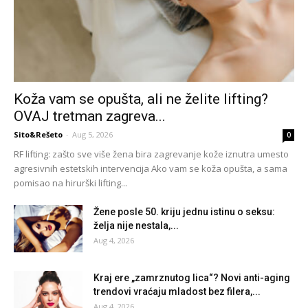
Koža vam se opušta, ali ne želite lifting?
OVAJ tretman zagreva...
Sito&Rešeto
-
Aug 5, 2026
0
RF lifting: zašto sve više žena bira zagrevanje kože iznutra umesto
agresivnih estetskih intervencija Ako vam se koža opušta, a sama
pomisao na hirurški lifting...
Žene posle 50. kriju jednu istinu o seksu:
želja nije nestala,...
Aug 4, 2026
Kraj ere „zamrznutog lica“? Novi anti-aging
trendovi vraćaju mladost bez filera,...
Aug 4, 2026