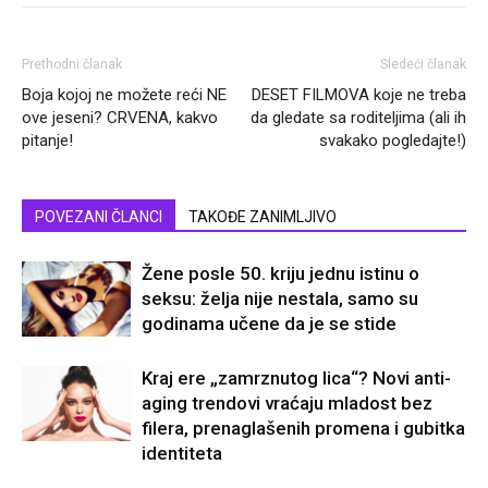
Prethodni članak
Sledeći članak
Boja kojoj ne možete reći NE
DESET FILMOVA koje ne treba
ove jeseni? CRVENA, kakvo
da gledate sa roditeljima (ali ih
pitanje!
svakako pogledajte!)
POVEZANI ČLANCI
TAKOĐE ZANIMLJIVO
Žene posle 50. kriju jednu istinu o
seksu: želja nije nestala, samo su
godinama učene da je se stide
Kraj ere „zamrznutog lica“? Novi anti-
aging trendovi vraćaju mladost bez
filera, prenaglašenih promena i gubitka
identiteta