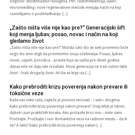
odgovor. Biostimulatori kolagena, PRP, radiofrekvencija, laseri,
microneedling i nove regenerativne metode menjaju način na koji
razmišljamo o podmlađivanju. […]
„Zašto ništa više nije kao pre?“ Generacijski šift
koji menja ljubav, posao, novac i način na koji
gledamo život
„Zašto ništa više nije kao pre?“ Možda zato što se svet promenio brže
nego što smo stigli da promenimo svoja očekivanja. Posao, ljubav,
novac, uspeh, porodica… pravila koja su važila pre deset godina
danas više ne daju iste rezultate. Nova generacija ne traži nužno lakši
život – traži drugačiji život. Ali šta se krije iza […]
Kako prebroditi krizu poverenja nakon prevare ili
toksične veze
Kada vas neko izda, najteže je ponovo verovati – i sebi i drugima.
Kako prebroditi krizu poverenja nakon prevare? Ovaj tekst je iskren,
dubok i pun praktičnih koraka. Ako prolazite kroz ovo – niste sami.
Pročitajte. Pročitajte i ovo: Romantična veza na radnom mestu – da ili
ne? A seks? Kako prebroditi krizu poverenja nakon […]