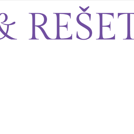
Sito&Rešeto