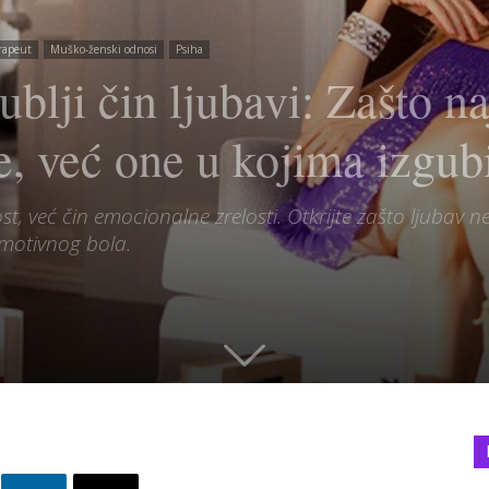
rapeut
Muško-ženski odnosi
Psiha
ublji čin ljubavi: Zašto n
e, već one u kojima izgu
st, već čin emocionalne zrelosti. Otkrijte zašto ljubav 
emotivnog bola.