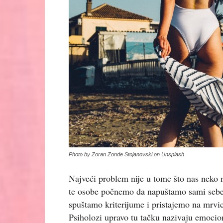
Photo by Zoran Zonde Stojanovski on Unsplash
Najveći problem nije u tome što nas neko 
te osobe počnemo da napuštamo sami sebe
spuštamo kriterijume i pristajemo na mrvic
Psiholozi upravo tu tačku nazivaju emoci