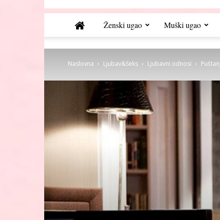
Ženski ugao
Muški ugao
Naslovna
Ljubav&Seks
Ljubavni odnosi
Puštanj