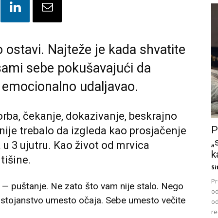
 ostavi. Najteže je kada shvatite
 sami sebe pokušavajući da
 emocionalno udaljavao.
borba, čekanje, dokazivanje, beskrajno
P
nije trebalo da izgleda kao prosjačenje
„
 u 3 ujutru. Kao život od mrvica
k
tišine.
Si
Pr
o — puštanje. Ne zato što vam nije stalo. Nego
od
ostojanstvo umesto očaja. Sebe umesto večite
od
re