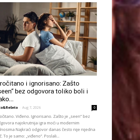
ročitano i ignorisano: Zašto
seen“ bez odgovora toliko boli i
ako...
to&Rešeto
-
Aug 7, 2026
0
očitano. Viđeno. Ignorisano. Zašto je „seen“ bez
govora najokrutnija igra moći u modernim
nosima Najkraći odgovor danas često nije nijedna
č. To je samo: „viđeno“. Poslali...