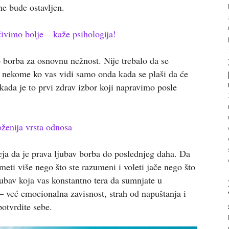
e bude ostavljen.
živimo bolje – kaže psihologija!
o borba za osnovnu nežnost. Nije trebalo da se
i nekome ko vas vidi samo onda kada se plaši da će
ekada je to prvi zdrav izbor koji napravimo posle
oženija vrsta odnosa
ja da je prava ljubav borba do poslednjeg daha. Da
umeti više nego što ste razumeni i voleti jače nego što
jubav koja vas konstantno tera da sumnjate u
— već emocionalna zavisnost, strah od napuštanja i
otvrdite sebe.