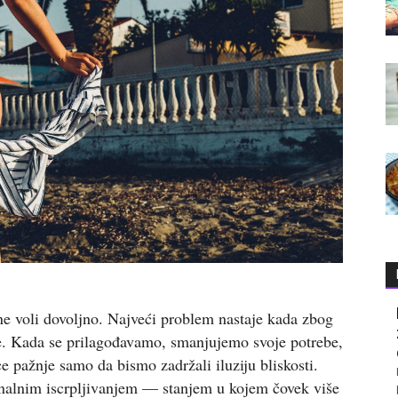
ne voli dovoljno. Najveći problem nastaje kada zbog
. Kada se prilagođavamo, smanjujemo svoje potrebe,
e pažnje samo da bismo zadržali iluziju bliskosti.
onalnim iscrpljivanjem — stanjem u kojem čovek više