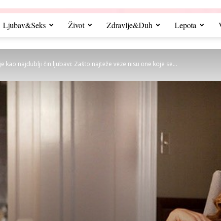
Ljubav&Seks
Život
Zdravlje&Duh
Lepota
e kao najdublji čin ljubavi: Zašto najteže veze nisu one koje se...