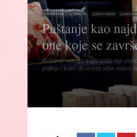
Duh&Zdravlje
Ljubav&Seks
Ljubavni odnosi
Ljubavni te
Puštanje kao najd
one koje se završ
Puštanje nekoga koga volite nije slabo
pažnju i kako da vratite sebe nakon 