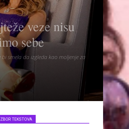
ajteže veze nisu
bimo sebe
ne bi smela da izgleda kao moljenje za
IZBOR TEKSTOVA