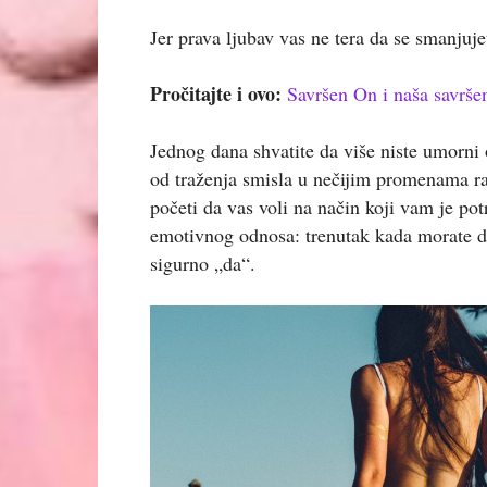
Jer prava ljubav vas ne tera da se smanjujet
Pročitajte i ovo:
Savršen On i naša savrše
Jednog dana shvatite da više niste umorni 
od traženja smisla u nečijim promenama ra
početi da vas voli na način koji vam je pot
emotivnog odnosa: trenutak kada morate da
sigurno „da“.