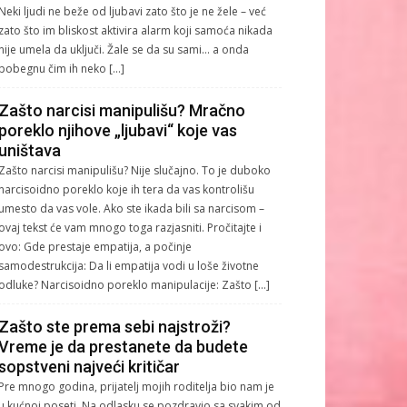
Neki ljudi ne beže od ljubavi zato što je ne žele – već
zato što im bliskost aktivira alarm koji samoća nikada
nije umela da uključi. Žale se da su sami… a onda
pobegnu čim ih neko […]
Zašto narcisi manipulišu? Mračno
poreklo njihove „ljubavi“ koje vas
uništava
Zašto narcisi manipulišu? Nije slučajno. To je duboko
narcisoidno poreklo koje ih tera da vas kontrolišu
umesto da vas vole. Ako ste ikada bili sa narcisom –
ovaj tekst će vam mnogo toga razjasniti. Pročitajte i
ovo: Gde prestaje empatija, a počinje
samodestrukcija: Da li empatija vodi u loše životne
odluke? Narcisoidno poreklo manipulacije: Zašto […]
Zašto ste prema sebi najstroži?
Vreme je da prestanete da budete
sopstveni najveći kritičar
Pre mnogo godina, prijatelj mojih roditelja bio nam je
u kućnoj poseti. Na odlasku se pozdravio sa svakim od