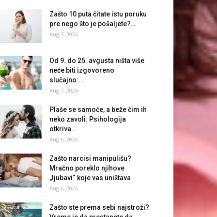
Zašto 10 puta čitate istu poruku
pre nego što je pošaljete?...
Aug 7, 2026
Od 9. do 25. avgusta ništa više
neće biti izgovoreno
slučajno:...
Aug 7, 2026
Plaše se samoće, a beže čim ih
neko zavoli: Psihologija
otkriva...
Aug 6, 2026
Zašto narcisi manipulišu?
Mračno poreklo njihove
„ljubavi“ koje vas uništava
Aug 6, 2026
Zašto ste prema sebi najstroži?
Vreme je da prestanete da