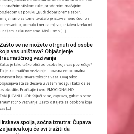
nas snažnim stiskom ruke, prodornim značajnim
pogledom uz poruku ,,Budi dobar prema sebi!“.
Smejali smo se tome, zvučalo je istovremeno čudno i
interesantno, pomalo i nerazumljivo jer takvu izreku mi
u našem jeziku nemamo. Mislili smo […]
Zašto se ne možete otrgnuti od osobe
koja vas uništava? Objašnjenje
traumatičnog vezivanja
Zašto je tako teško otići od osobe koja vas povređuje?
To je traumatično vezivanje – opasna emocionalna
zavisnost koju stvara toksična veza. Ovaj tekst
objašnjava šta se dešava u vašem mozgu i kako da se
oslobodite. Pročitajte i ovo: EMOCIONALNO
ZAKLJUČANI LJUDI: Krijući sebe, zapravo, gubimo sebe
Traumatično vezivanje: Zašto ostajete sa osobom koja
vas […]
Hrskava spolja, sočna iznutra: Čupava
zeljanica koju će svi tražiti da