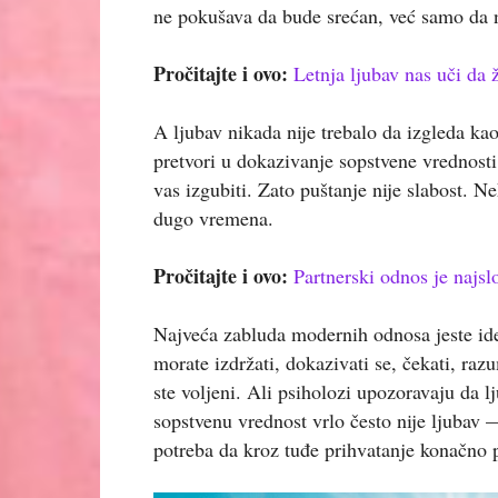
ne pokušava da bude srećan, već samo da n
Pročitajte i ovo:
Letnja ljubav nas uči da 
A ljubav nikada nije trebalo da izgleda ka
pretvori u dokazivanje sopstvene vrednost
vas izgubiti. Zato puštanje nije slabost. N
dugo vremena.
Pročitajte i ovo:
Partnerski odnos je najsl
Najveća zabluda modernih odnosa jeste ide
morate izdržati, dokazivati se, čekati, raz
ste voljeni. Ali psiholozi upozoravaju da l
sopstvenu vrednost vrlo često nije ljubav 
potreba da kroz tuđe prihvatanje konačno p