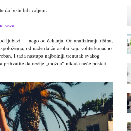
e da biste bili voljeni.
na veza
od ljubavi — nego od čekanja. Od analiziranja tišina,
spoloženja, od nade da će osoba koju volite konačno
reban. I tada nastupa najbolniji trenutak svakog
 prihvatite da nečije „možda“ nikada neće postati