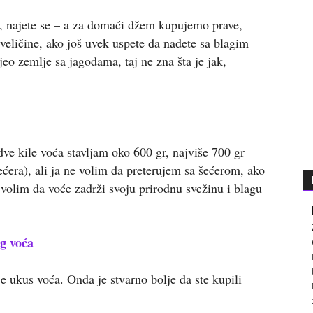
či, najete se – a za domaći džem kupujemo prave,
veličine, ako još uvek uspete da nađete sa blagim
eo zemlje sa jagodama, taj ne zna šta je jak,
ve kile voća stavljam oko 600 gr, najviše 700 gr
ećera), ali ja ne volim da preterujem sa šećerom, ako
i volim da voće zadrži svoju prirodnu svežinu i blagu
g voća
ije ukus voća. Onda je stvarno bolje da ste kupili