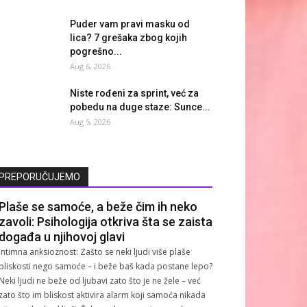
Puder vam pravi masku od
lica? 7 grešaka zbog kojih
pogrešno...
Aug 6, 2026
Niste rođeni za sprint, već za
pobedu na duge staze: Sunce...
Aug 5, 2026
PREPORUČUJEMO
Plaše se samoće, a beže čim ih neko
zavoli: Psihologija otkriva šta se zaista
događa u njihovoj glavi
Intimna anksioznost: Zašto se neki ljudi više plaše
bliskosti nego samoće – i beže baš kada postane lepo?
Neki ljudi ne beže od ljubavi zato što je ne žele – već
zato što im bliskost aktivira alarm koji samoća nikada