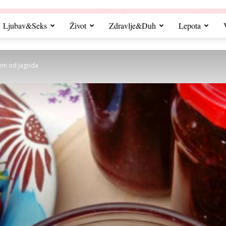
Ljubav&Seks
Život
Zdravlje&Duh
Lepota
žem od jagoda