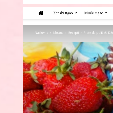
Ženski ugao
Muški ugao
Naslovna
Ishrana
Recepti
Prste da poližeš: D