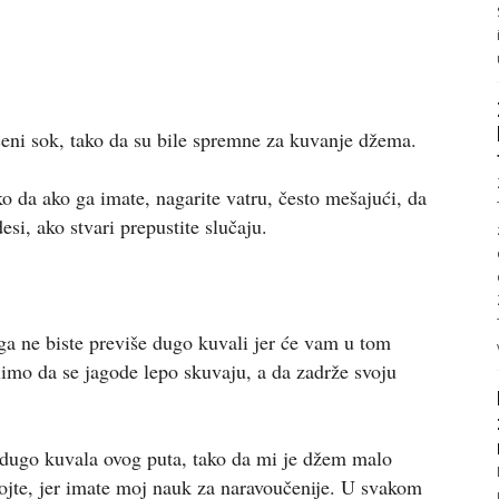
ceni sok, tako da su bile spremne za kuvanje džema.
 da ako ga imate, nagarite vatru, često mešajući, da
si, ako stvari prepustite slučaju.
ga ne biste previše dugo kuvali jer će vam u tom
limo da se jagode lepo skuvaju, a da zadrže svoju
edugo kuvala ovog puta, tako da mi je džem malo
mojte, jer imate moj nauk za naravoučenije. U svakom