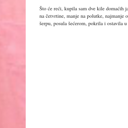
Što će reći, kupila sam dve kile domaćih ja
na četvrtine, manje na polutke, najmanje o
šerpu, posula šećerom, pokrila i ostavila u