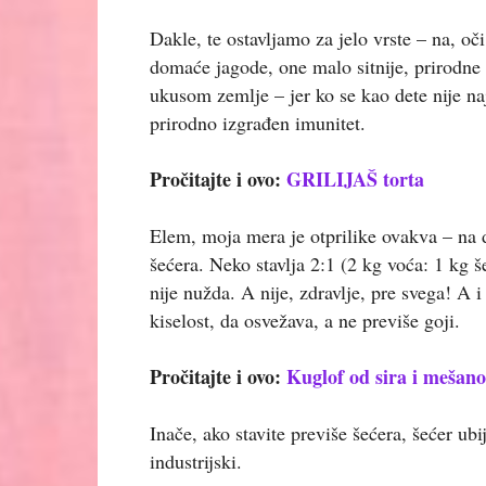
Dakle, te ostavljamo za jelo vrste – na, o
domaće jagode, one malo sitnije, prirodne 
ukusom zemlje – jer ko se kao dete nije naj
prirodno izgrađen imunitet.
Pročitajte i ovo:
GRILIJAŠ torta
Elem, moja mera je otprilike ovakva – na d
šećera. Neko stavlja 2:1 (2 kg voća: 1 kg š
nije nužda. A nije, zdravlje, pre svega! A 
kiselost, da osvežava, a ne previše goji.
Pročitajte i ovo:
Kuglof od sira i mešano
Inače, ako stavite previše šećera, šećer ub
industrijski.