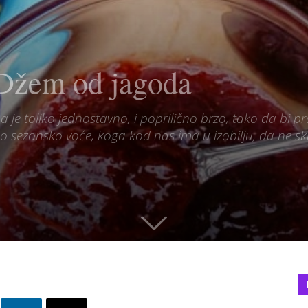
: Džem od jagoda
e toliko jednostavno, i poprilično brzo, tako da bi pra
timo sezonsko voće, koga kod nas ima u izobilju, da ne