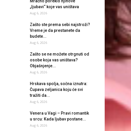
Mračno poreklo njihove
„ljubavi“ koje vas uništava
Aug 6, 2026
Zašto ste prema sebi najstroži?
Vreme je da prestanete da
budete...
Aug 6, 2026
Zašto se ne možete otrgnuti od
osobe koja vas uništava?
Objašnjenje...
Aug 6, 2026
Hrskava spolja, sočna iznutra:
Čupava zeljanica koju će svi
tražiti da...
Aug 6, 2026
Venera u Vagi – Pravi romantik
u srcu: Kada ljubav postane...
Aug 6, 2026