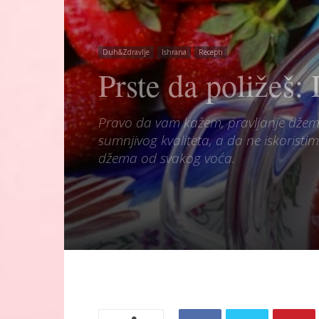
Duh&Zdravlje
Ishrana
Recepti
Prste da poližeš
Pravo da vam kažem, pravljanje džema j
sumnjivog kvaliteta, a da ne iskoris
džema od svakog voća.