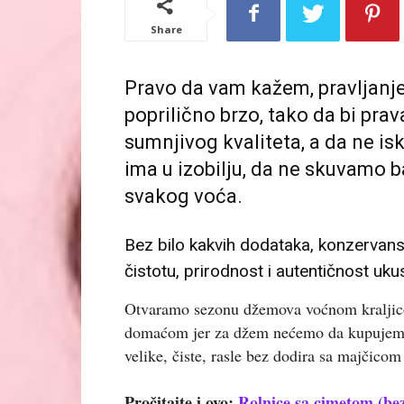
Share
Pravo da vam kažem, pravljanje
poprilično brzo, tako da bi prav
sumnjivog kvaliteta, a da ne i
ima u izobilju, da ne skuvamo 
svakog voća.
Bez bilo kakvih dodataka, konzervansa
čistotu, prirodnost i autentičnost u
Otvaramo sezonu džemova voćnom kralji
domaćom jer za džem nećemo da kupujemo on
velike, čiste, rasle bez dodira sa majčico
Pročitajte i ovo:
Rolnice sa cimetom (bez