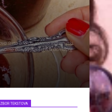
va šteta bila da jedemo industrijski,
 skuvamo bar po par teglica domaćeg
IZBOR TEKSTOVA