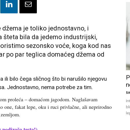
 džema je toliko jednostavno, i
a šteta bila da jedemo industrijski,
skoristimo sezonsko voće, koga kod nas
bar po par teglica domaćeg džema od
P
 ili bilo čega sličnog što bi narušilo njegovu
n
kusa. Jednostavno, nema potrebe za tim.
Si
com proleća – domaćom jagodom. Naglašavam
In
e, fakat lepe, oku i ruci privlačne, ali neprirodno
bl
le
m zemljom.
 podizača testa!)