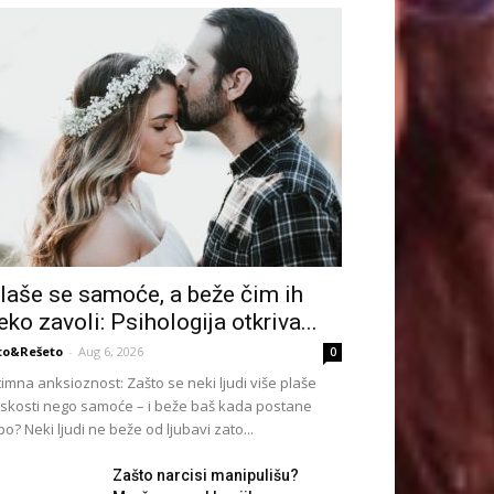
laše se samoće, a beže čim ih
eko zavoli: Psihologija otkriva...
to&Rešeto
-
Aug 6, 2026
0
timna anksioznost: Zašto se neki ljudi više plaše
iskosti nego samoće – i beže baš kada postane
po? Neki ljudi ne beže od ljubavi zato...
Zašto narcisi manipulišu?