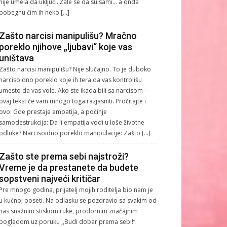
nije umela da uključi. Žale se da su sami… a onda
pobegnu čim ih neko […]
Zašto narcisi manipulišu? Mračno
poreklo njihove „ljubavi“ koje vas
uništava
Zašto narcisi manipulišu? Nije slučajno. To je duboko
narcisoidno poreklo koje ih tera da vas kontrolišu
umesto da vas vole. Ako ste ikada bili sa narcisom –
ovaj tekst će vam mnogo toga razjasniti. Pročitajte i
ovo: Gde prestaje empatija, a počinje
samodestrukcija: Da li empatija vodi u loše životne
odluke? Narcisoidno poreklo manipulacije: Zašto […]
Zašto ste prema sebi najstroži?
Vreme je da prestanete da budete
sopstveni najveći kritičar
Pre mnogo godina, prijatelj mojih roditelja bio nam je
u kućnoj poseti. Na odlasku se pozdravio sa svakim od
nas snažnim stiskom ruke, prodornim značajnim
pogledom uz poruku ,,Budi dobar prema sebi!“.