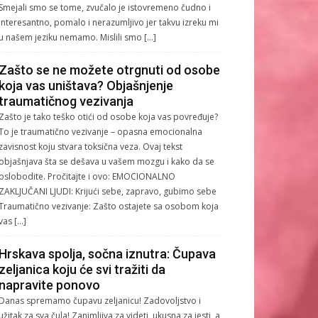
Smejali smo se tome, zvučalo je istovremeno čudno i
interesantno, pomalo i nerazumljivo jer takvu izreku mi
u našem jeziku nemamo. Mislili smo […]
Zašto se ne možete otrgnuti od osobe
koja vas uništava? Objašnjenje
traumatičnog vezivanja
Zašto je tako teško otići od osobe koja vas povređuje?
To je traumatično vezivanje – opasna emocionalna
zavisnost koju stvara toksična veza. Ovaj tekst
objašnjava šta se dešava u vašem mozgu i kako da se
oslobodite. Pročitajte i ovo: EMOCIONALNO
ZAKLJUČANI LJUDI: Krijući sebe, zapravo, gubimo sebe
Traumatično vezivanje: Zašto ostajete sa osobom koja
vas […]
Hrskava spolja, sočna iznutra: Čupava
zeljanica koju će svi tražiti da
napravite ponovo
Danas spremamo čupavu zeljanicu! Zadovoljstvo i
užitak za sva čula! Zanimljiva za videti, ukusna za jesti, a