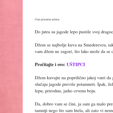
Foto privatna arhiva
Do jutra su jagode lepo pustile svoj drago
Džem se najbolje kuva na Smederevcu, tako
vam džem ne zagori, što lako može da se de
Pročitajte i ovo:
UŠTIPCI
Džem kuvajte na poprilično jakoj vatri da 
slučaju jagode previše potamneti. Ipak, že
lepu, prirodnu, jarko crvenu boju.
Da, dobro vam se čini, ja sam ga malo pr
tamniji nego što sam htela, ali zato vi ne