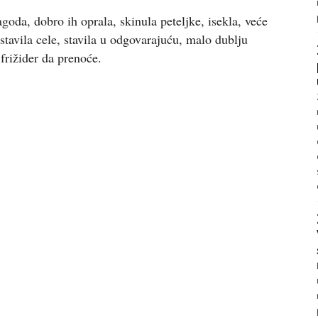
goda, dobro ih oprala, skinula peteljke, isekla, veće
stavila cele, stavila u odgovarajuću, malo dublju
 frižider da prenoće.