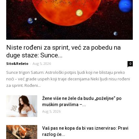
Niste rođeni za sprint, već za pobedu na
duge staze: Sunce...
Sito&Rešeto
-
Aug 5, 2026
0
Sunce trigon Saturn: Astrološki potpis ljudi koji ne blistaju preko
noći – već grade uspeh koji traje decenijama Neki ljudi nisu rođeni
za sprint. Rođeni...
Žene više ne žele da budu „poželjne“ po
muškim pravilima –...
Aug 5, 2026
Vaš pas ne kopa da bi vas iznervirao: Pravi
razlog će...