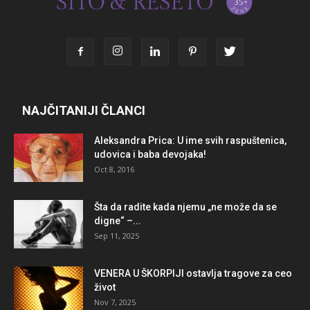
NAJČITANIJI ČLANCI
Aleksandra Prica: U ime svih raspuštenica,
udovica i baba devojaka!
Oct 8, 2016
Šta da radite kada njemu „ne može da se
digne“ –...
Sep 11, 2025
VENERA U ŠKORPIJI ostavlja tragove za ceo
život
Nov 7, 2025