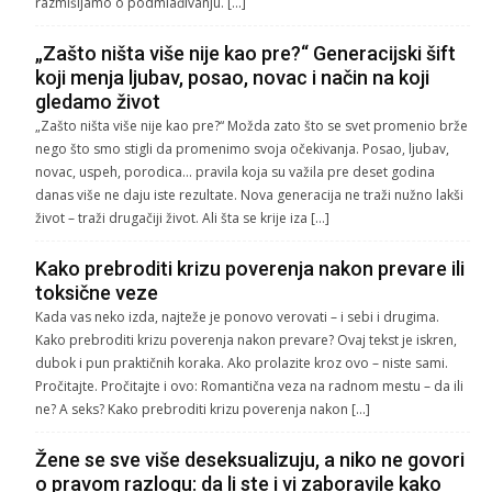
razmišljamo o podmlađivanju. […]
„Zašto ništa više nije kao pre?“ Generacijski šift
koji menja ljubav, posao, novac i način na koji
gledamo život
„Zašto ništa više nije kao pre?“ Možda zato što se svet promenio brže
nego što smo stigli da promenimo svoja očekivanja. Posao, ljubav,
novac, uspeh, porodica… pravila koja su važila pre deset godina
danas više ne daju iste rezultate. Nova generacija ne traži nužno lakši
život – traži drugačiji život. Ali šta se krije iza […]
Kako prebroditi krizu poverenja nakon prevare ili
toksične veze
Kada vas neko izda, najteže je ponovo verovati – i sebi i drugima.
Kako prebroditi krizu poverenja nakon prevare? Ovaj tekst je iskren,
dubok i pun praktičnih koraka. Ako prolazite kroz ovo – niste sami.
Pročitajte. Pročitajte i ovo: Romantična veza na radnom mestu – da ili
ne? A seks? Kako prebroditi krizu poverenja nakon […]
Žene se sve više deseksualizuju, a niko ne govori
o pravom razlogu: da li ste i vi zaboravile kako