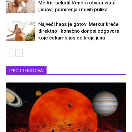
Merkur sekstil Venera otvara vrata
ljubavi, pomirenja i novih prilika
Najveći haos je gotov: Merkur kreće
direktno i konačno donosi odgovore
koje čekamo još od kraja juna
IZBOR TEKSTOVA