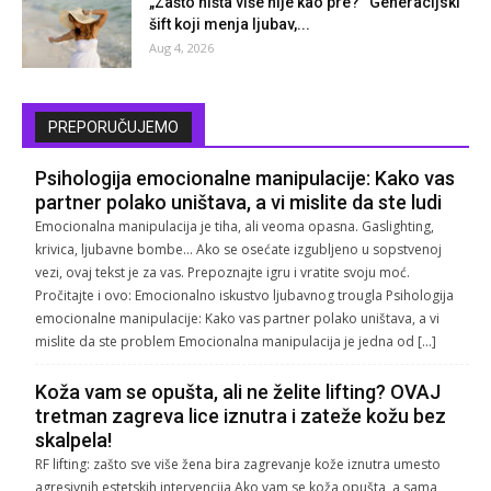
„Zašto ništa više nije kao pre?“ Generacijski
šift koji menja ljubav,...
Aug 4, 2026
PREPORUČUJEMO
Psihologija emocionalne manipulacije: Kako vas
partner polako uništava, a vi mislite da ste ludi
Emocionalna manipulacija je tiha, ali veoma opasna. Gaslighting,
krivica, ljubavne bombe… Ako se osećate izgubljeno u sopstvenoj
vezi, ovaj tekst je za vas. Prepoznajte igru i vratite svoju moć.
Pročitajte i ovo: Emocionalno iskustvo ljubavnog trougla Psihologija
emocionalne manipulacije: Kako vas partner polako uništava, a vi
mislite da ste problem Emocionalna manipulacija je jedna od […]
Koža vam se opušta, ali ne želite lifting? OVAJ
tretman zagreva lice iznutra i zateže kožu bez
skalpela!
RF lifting: zašto sve više žena bira zagrevanje kože iznutra umesto
agresivnih estetskih intervencija Ako vam se koža opušta, a sama