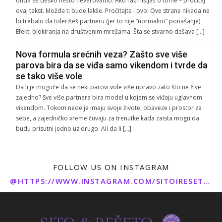
onda se desilo nešto neverovatno. Ako razmišljaš o tome – pročitaj
ovaj tekst. Možda ti bude lakše. Pročitajte i ovo: Ove strane nikada ne
bi trebalo da tolerišeš partneru (jer to nije ”normalno” ponašanje)
Efekti blokiranja na društvenim mrežama: Šta se stvarno dešava […]
Nova formula srećnih veza? Zašto sve više
parova bira da se viđa samo vikendom i tvrde da
se tako više vole
Da li je moguće da se neki parovi vole više upravo zato što ne žive
zajedno? Sve više partnera bira model u kojem se viđaju uglavnom
vikendom. Tokom nedelje imaju svoje živote, obaveze i prostor za
sebe, a zajedničko vreme čuvaju za trenutke kada zaista mogu da
budu prisutni jedno uz drugo. Ali da li […]
FOLLOW US ON INSTAGRAM
@HTTPS://WWW.INSTAGRAM.COM/SITOIRESETO/