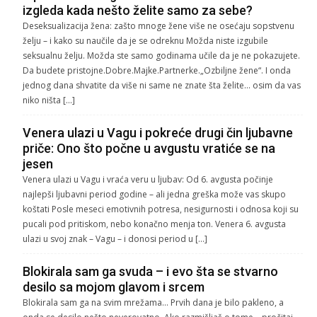
izgleda kada nešto želite samo za sebe?
Deseksualizacija žena: zašto mnoge žene više ne osećaju sopstvenu
želju – i kako su naučile da je se odreknu Možda niste izgubile
seksualnu želju. Možda ste samo godinama učile da je ne pokazujete.
Da budete pristojne.Dobre.Majke.Partnerke.„Ozbiljne žene“. I onda
jednog dana shvatite da više ni same ne znate šta želite… osim da vas
niko ništa […]
Venera ulazi u Vagu i pokreće drugi čin ljubavne
priče: Ono što počne u avgustu vratiće se na
jesen
Venera ulazi u Vagu i vraća veru u ljubav: Od 6. avgusta počinje
najlepši ljubavni period godine – ali jedna greška može vas skupo
koštati Posle meseci emotivnih potresa, nesigurnosti i odnosa koji su
pucali pod pritiskom, nebo konačno menja ton. Venera 6. avgusta
ulazi u svoj znak – Vagu – i donosi period u […]
Blokirala sam ga svuda – i evo šta se stvarno
desilo sa mojom glavom i srcem
Blokirala sam ga na svim mrežama… Prvih dana je bilo pakleno, a