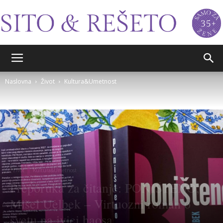
Sito&Rešeto
Naslovna
Život
Kultura&Umetnost
Život
Kultura&Umetnost
Preporuka za čitanje: PONIŠTENO,
Mišel Uelbek – Virtuozni roman o
svetu na ivici haosa