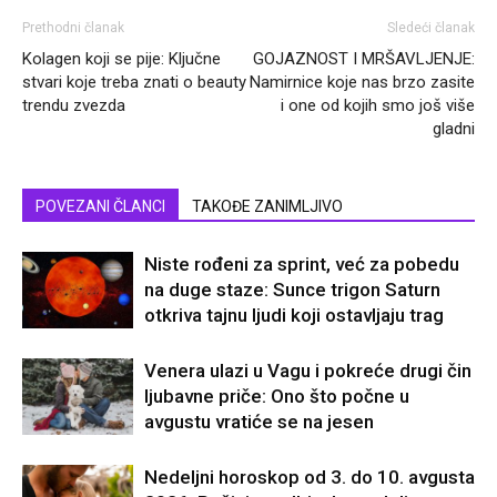
Prethodni članak
Sledeći članak
Kolagen koji se pije: Ključne
GOJAZNOST I MRŠAVLJENJE:
stvari koje treba znati o beauty
Namirnice koje nas brzo zasite
trendu zvezda
i one od kojih smo još više
gladni
POVEZANI ČLANCI
TAKOĐE ZANIMLJIVO
Niste rođeni za sprint, već za pobedu
na duge staze: Sunce trigon Saturn
otkriva tajnu ljudi koji ostavljaju trag
Venera ulazi u Vagu i pokreće drugi čin
ljubavne priče: Ono što počne u
avgustu vratiće se na jesen
Nedeljni horoskop od 3. do 10. avgusta