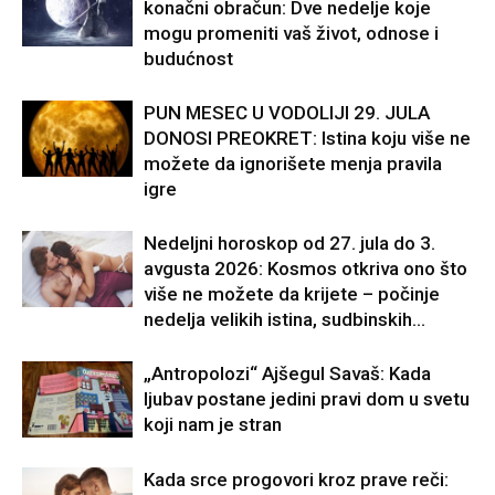
konačni obračun: Dve nedelje koje
mogu promeniti vaš život, odnose i
budućnost
PUN MESEC U VODOLIJI 29. JULA
DONOSI PREOKRET: Istina koju više ne
možete da ignorišete menja pravila
igre
Nedeljni horoskop od 27. jula do 3.
avgusta 2026: Kosmos otkriva ono što
više ne možete da krijete – počinje
nedelja velikih istina, sudbinskih...
„Antropolozi“ Ajšegul Savaš: Kada
ljubav postane jedini pravi dom u svetu
koji nam je stran
Kada srce progovori kroz prave reči: