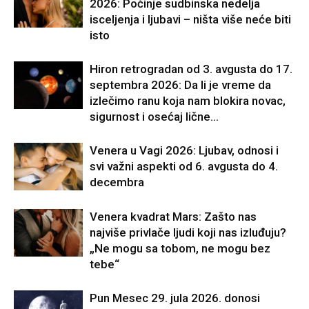
2026: Počinje sudbinska nedelja
isceljenja i ljubavi – ništa više neće biti
isto
Hiron retrogradan od 3. avgusta do 17.
septembra 2026: Da li je vreme da
izlečimo ranu koja nam blokira novac,
sigurnost i osećaj lične...
Venera u Vagi 2026: Ljubav, odnosi i
svi važni aspekti od 6. avgusta do 4.
decembra
Venera kvadrat Mars: Zašto nas
najviše privlače ljudi koji nas izluđuju?
„Ne mogu sa tobom, ne mogu bez
tebe“
Pun Mesec 29. jula 2026. donosi