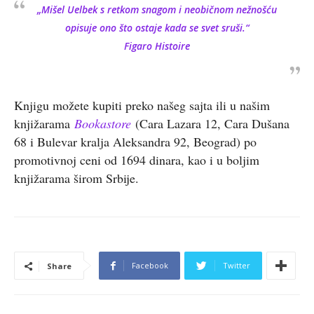
„Mišel Uelbek s retkom snagom i neobičnom nežnošću
opisuje ono što ostaje kada se svet sruši.“
Figaro Histoire
Knjigu možete kupiti preko našeg sajta ili u našim
knjižarama
Bookastore
(Cara Lazara 12, Cara Dušana
68 i Bulevar kralja Aleksandra 92, Beograd) po
promotivnoj ceni od 1694 dinara, kao i u boljim
knjižarama širom Srbije.
Facebook
Twitter
Share