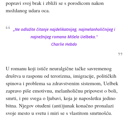
popravi svoj brak i zbliži se s porodicom nakon
moždanog udara oca.
„Ne odlažite čitanje najdelikatnijeg, najmelanholičnijeg i
najnežnijeg romana Mišela Uelbeka.“
Charlie Hebdo
U romanu koji ističe neuralgične tačke savremenog
društva u rasponu od terorizma, imigracije, političkih
spinova i problema sa zdravstvenim sistemom, Uelbek
zapravo piše emotivnu, melanholičnu pripovest o boli,
smrti, i pre svega o ljubavi, koja je naposletku jedino
bitna. Njegov otuđeni (anti)junak konačno pronalazi
svoje mesto u svetu i miri se s vlastitom smrtnošću.