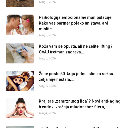
Aug 5, 2026
Psihologija emocionalne manipulacije:
Kako vas partner polako uništava, a vi
mislite...
Aug 5, 2026
Koža vam se opušta, ali ne želite lifting?
OVAJ tretman zagreva...
Aug 5, 2026
Žene posle 50. kriju jednu istinu o seksu:
želja nije nestala,...
Aug 4, 2026
Kraj ere „zamrznutog lica“? Novi anti-aging
trendovi vraćaju mladost bez filera,...
Aug 4, 2026