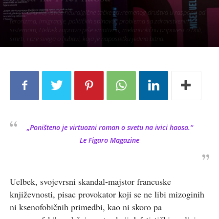
U romanu koji ističe neuralgične tačke savremenog društva u rasponu od
terorizma, imigracije, političkih spinova i problema sa zdravstvenim
sistemom, Uelbek zapravo piše emotivnu, melanholičnu pripovest o boli,
smrti, i pre svega o ljubavi, koja je naposletku jedino bitna.
„
Poništeno
je virtuozni roman o svetu na ivici haosa.“
Le Figaro Magazine
Uelbek, svojevrsni skandal-majstor francuske
književnosti, pisac provokator koji se ne libi mizoginih
ni ksenofobičnih primedbi, kao ni skoro pa