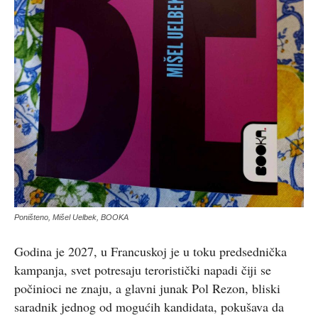
Poništeno, Mišel Uelbek, BOOKA
Godina je 2027, u Francuskoj je u toku predsednička
kampanja, svet potresaju teroristički napadi čiji se
počinioci ne znaju, a glavni junak Pol Rezon, bliski
saradnik jednog od mogućih kandidata, pokušava da