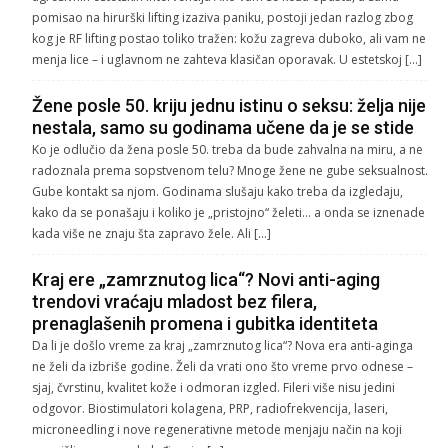
pomisao na hirurški lifting izaziva paniku, postoji jedan razlog zbog
kog je RF lifting postao toliko tražen: kožu zagreva duboko, ali vam ne
menja lice – i uglavnom ne zahteva klasičan oporavak. U estetskoj […]
Žene posle 50. kriju jednu istinu o seksu: želja nije
nestala, samo su godinama učene da je se stide
Ko je odlučio da žena posle 50. treba da bude zahvalna na miru, a ne
radoznala prema sopstvenom telu? Mnoge žene ne gube seksualnost.
Gube kontakt sa njom. Godinama slušaju kako treba da izgledaju,
kako da se ponašaju i koliko je „pristojno“ želeti… a onda se iznenade
kada više ne znaju šta zapravo žele. Ali […]
Kraj ere „zamrznutog lica“? Novi anti-aging
trendovi vraćaju mladost bez filera,
prenaglašenih promena i gubitka identiteta
Da li je došlo vreme za kraj „zamrznutog lica“? Nova era anti-aginga
ne želi da izbriše godine. Želi da vrati ono što vreme prvo odnese –
sjaj, čvrstinu, kvalitet kože i odmoran izgled. Fileri više nisu jedini
odgovor. Biostimulatori kolagena, PRP, radiofrekvencija, laseri,
microneedling i nove regenerativne metode menjaju način na koji