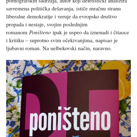
pornografskih sadržaja, autor koji defetistički analizira
savremena politička dešavanja, ističe mračnu stranu
liberalne demokratije i veruje da evropsko društvo
propada i nestaje, svojim poslednjim
romanom
Poništeno
ipak je uspeo da iznenadi i čitaoce
i kritiku – suprotno svim očekivanjima, napisao je
ljubavni roman. Na uelbekovski način, naravno.