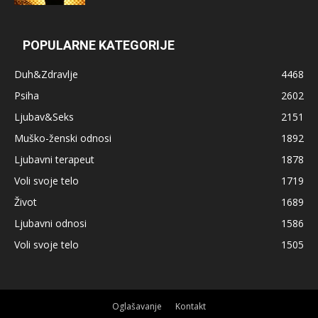
POPULARNE KATEGORIJE
Duh&Zdravlje
4468
Psiha
2602
Ljubav&Seks
2151
Muško-ženski odnosi
1892
Ljubavni terapeut
1878
Voli svoje telo
1719
Život
1689
Ljubavni odnosi
1586
Voli svoje telo
1505
Oglašavanje
Kontakt