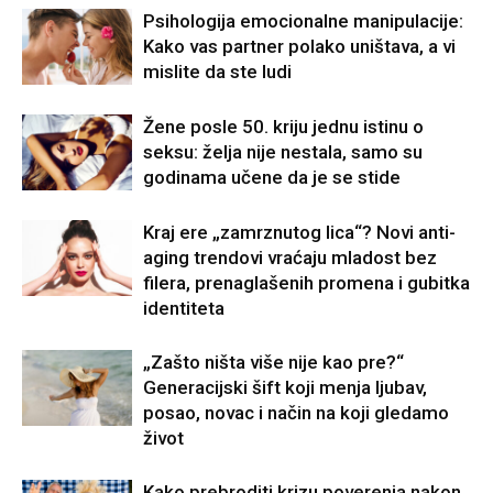
Psihologija emocionalne manipulacije:
Kako vas partner polako uništava, a vi
mislite da ste ludi
Žene posle 50. kriju jednu istinu o
seksu: želja nije nestala, samo su
godinama učene da je se stide
Kraj ere „zamrznutog lica“? Novi anti-
aging trendovi vraćaju mladost bez
filera, prenaglašenih promena i gubitka
identiteta
„Zašto ništa više nije kao pre?“
Generacijski šift koji menja ljubav,
posao, novac i način na koji gledamo
život
Kako prebroditi krizu poverenja nakon