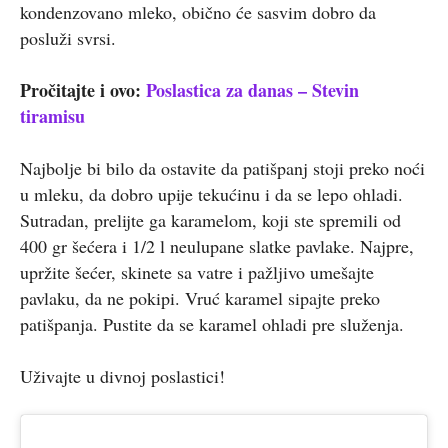
kondenzovano mleko, obično će sasvim dobro da
posluži svrsi.
Pročitajte i ovo:
Poslastica za danas – Stevin
tiramisu
Najbolje bi bilo da ostavite da patišpanj stoji preko noći
u mleku, da dobro upije tekućinu i da se lepo ohladi.
Sutradan, prelijte ga karamelom, koji ste spremili od
400 gr šećera i 1/2 l neulupane slatke pavlake. Najpre,
upržite šećer, skinete sa vatre i pažljivo umešajte
pavlaku, da ne pokipi. Vruć karamel sipajte preko
patišpanja. Pustite da se karamel ohladi pre služenja.
Uživajte u divnoj poslastici!