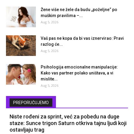
Žene više ne žele da budu „poželjne“ po
muškim pravilima –...
Aug 5, 2026
Vaš pas ne kopa da bi vas iznervirao: Pravi
razlog će...
Aug 5, 2026
Psihologija emocionalne manipulacije:
Kako vas partner polako uništava, a vi
mislite...
Aug 5, 2026
PREPORUČUJEMO
Niste rođeni za sprint, već za pobedu na duge
staze: Sunce trigon Saturn otkriva tajnu ljudi koji
ostavljaju trag