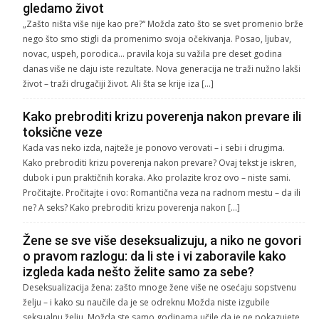
gledamo život
„Zašto ništa više nije kao pre?“ Možda zato što se svet promenio brže
nego što smo stigli da promenimo svoja očekivanja. Posao, ljubav,
novac, uspeh, porodica… pravila koja su važila pre deset godina
danas više ne daju iste rezultate. Nova generacija ne traži nužno lakši
život – traži drugačiji život. Ali šta se krije iza […]
Kako prebroditi krizu poverenja nakon prevare ili
toksične veze
Kada vas neko izda, najteže je ponovo verovati – i sebi i drugima.
Kako prebroditi krizu poverenja nakon prevare? Ovaj tekst je iskren,
dubok i pun praktičnih koraka. Ako prolazite kroz ovo – niste sami.
Pročitajte. Pročitajte i ovo: Romantična veza na radnom mestu – da ili
ne? A seks? Kako prebroditi krizu poverenja nakon […]
Žene se sve više deseksualizuju, a niko ne govori
o pravom razlogu: da li ste i vi zaboravile kako
izgleda kada nešto želite samo za sebe?
Deseksualizacija žena: zašto mnoge žene više ne osećaju sopstvenu
želju – i kako su naučile da je se odreknu Možda niste izgubile
seksualnu želju. Možda ste samo godinama učile da je ne pokazujete.