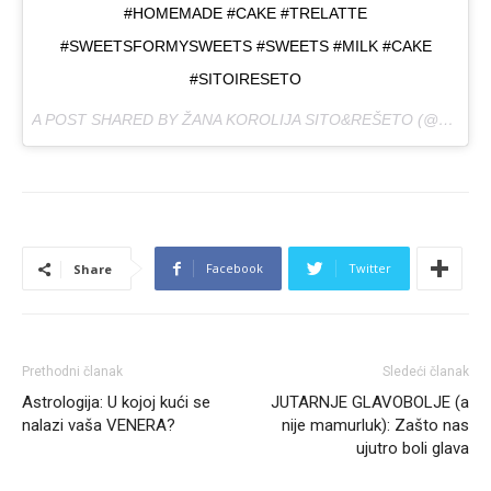
#HOMEMADE #CAKE #TRELATTE
#SWEETSFORMYSWEETS #SWEETS #MILK #CAKE
#SITOIRESETO
A POST SHARED BY ŽANA KOROLIJA SITO&REŠETO (@SITOIRESETO) ON
Facebook
Twitter
Share
Prethodni članak
Sledeći članak
Astrologija: U kojoj kući se
JUTARNJE GLAVOBOLJE (a
nalazi vaša VENERA?
nije mamurluk): Zašto nas
ujutro boli glava