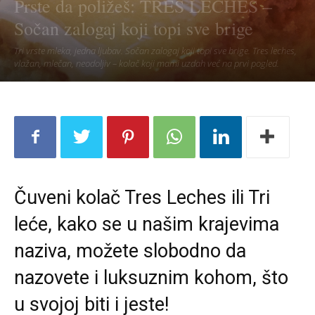
Prste da poližeš: TRES LECHES –
Sočan zalogaj koji topi sve brige
Tri vrste mleka, jedna ljubav. Sočan zalogaj koji topi sve brige. Tres leches,
vlažan, mlečan, neodoljiv – kolač koji mami uzdah već na prvi pogled.
Čuveni kolač Tres Leches ili Tri
leće, kako se u našim krajevima
naziva, možete slobodno da
nazovete i luksuznim kohom, što
u svojoj biti i jeste!