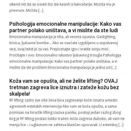
vikend niti da se osveti što ste kasnili iz kancelarije. Možda mu je
prevruće. Možda […]
Psihologija emocionalne manipulacije: Kako vas
partner polako uništava, a vi mislite da ste ludi
Emocionalna manipulacija je tiha, ali veoma opasna. Gaslighting,
krivica, ljubavne bombe… Ako se osećate izgubljeno u sopstvenoj
vezi, ovaj tekst je za vas. Prepoznajte igru i vratite svoju moć.
Pročitajte i ovo: Emocionalno iskustvo ljubavnog trougla Psihologija
emocionalne manipulacije: Kako vas partner polako uništava, a vi
mislite da ste problem Emocionalna manipulacija je jedna od […]
Koža vam se opušta, ali ne želite lifting? OVAJ
tretman zagreva lice iznutra i zateže kožu bez
skalpela!
RF lifting: zašto sve više žena bira zagrevanje kože iznutra umesto
agresivnih estetskih intervencija Ako vam se koža opušta, a sama
pomisao na hirurški lifting izaziva paniku, postoji jedan razlog zbog
kog je RF lifting postao toliko tražen: kožu zagreva duboko, ali vam ne
menja lice – i uglavnom ne zahteva klasičan oporavak. U estetskoj […]