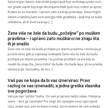
Sunce trigon Saturn: Astrološki potpis ljudi koji ne blistaju preko noći –
već grade uspeh koji traje decenijama Neki ljudi nisu rođeni za sprint.
Rođeni su za maraton. I upravo zato na kraju pobeđuju. Sunce trigon
Saturn u natalnoj karti nosi energiju tihih graditelja – ljudi koji ne traže
reflektore, ali ih život na kraju […]
Žene više ne žele da budu „poželjne“ po muškim
pravilima – i upravo zato muškarci ne znaju šta
ih je snašlo
Žene više ne žele da budu poželjne po starim pravilima: revolucija je
počela tamo gde je najmanje očekujete Žene više ne žele da budu
poželjne po starim pravilima. I tu počinje problem za sve koji su
navikli da znaju šta „žena treba“ da bude. Da bude lepa, ali ne previše
svesna toga. Senzualna, ali ne […]
Vaš pas ne kopa da bi vas iznervirao: Pravi
razlog će vas iznenaditi, a jedna greška vlasnika
sve pogoršava
Vaš pas nije “uništio” baštu. On vam je upravo nešto rekao. Pitanje je
samo – da li ga razumete? Pre nego što opsujete novu rupu ispod
ruža, znajte ovo: pas ne kopa iz inata. On ne planira da vam pokvari