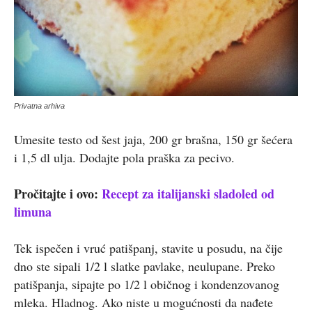
Privatna arhiva
Umesite testo od šest jaja, 200 gr brašna, 150 gr šećera
i 1,5 dl ulja. Dodajte pola praška za pecivo.
Pročitajte i ovo:
Recept za italijanski sladoled od
limuna
Tek ispečen i vruć patišpanj, stavite u posudu, na čije
dno ste sipali 1/2 l slatke pavlake, neulupane. Preko
patišpanja, sipajte po 1/2 l običnog i kondenzovanog
mleka. Hladnog. Ako niste u mogućnosti da nađete