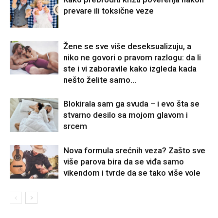
prevare ili toksične veze
Žene se sve više deseksualizuju, a
niko ne govori o pravom razlogu: da li
ste i vi zaboravile kako izgleda kada
nešto želite samo...
Blokirala sam ga svuda – i evo šta se
stvarno desilo sa mojom glavom i
srcem
Nova formula srećnih veza? Zašto sve
više parova bira da se viđa samo
vikendom i tvrde da se tako više vole