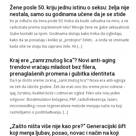
Žene posle 50. kriju jednu istinu o seksu: želja nije
nestala, samo su godinama učene da je se stide
Ko je odlučio da žena posle 50. treba da bude zahvalna na miru, a ne
radoznala prema sopstvenom telu? Mnoge žene ne gube seksualnost.
Gube kontakt sa njom. Godinama slušaju kako treba da izgledaju,
kako da se ponašaju i koliko je „pristojno“ želeti… a onda se iznenade
kada više ne znaju šta zapravo žele. Ali […]
Kraj ere „zamrznutog lica“? Novi anti-aging
trendovi vraćaju mladost bez filera,
prenaglašenih promena i gubitka identiteta
Da li je došlo vreme za kraj „zamrznutog lica“? Nova era anti-aginga
ne želi da izbriše godine. Želi da vrati ono što vreme prvo odnese –
sjaj, čvrstinu, kvalitet kože i odmoran izgled. Fileri više nisu jedini
odgovor. Biostimulatori kolagena, PRP, radiofrekvencija, laseri,
microneedling i nove regenerativne metode menjaju način na koji
razmišljamo o podmlađivanju. […]
„Zašto ništa više nije kao pre?“ Generacijski šift
koji menja ljubav, posao, novac i način na koji