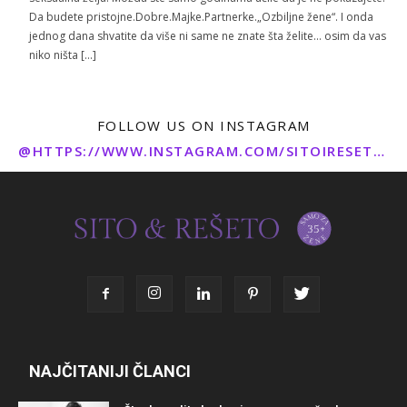
Da budete pristojne.Dobre.Majke.Partnerke.„Ozbiljne žene“. I onda
jednog dana shvatite da više ni same ne znate šta želite… osim da vas
niko ništa […]
FOLLOW US ON INSTAGRAM
@HTTPS://WWW.INSTAGRAM.COM/SITOIRESETO/
NAJČITANIJI ČLANCI