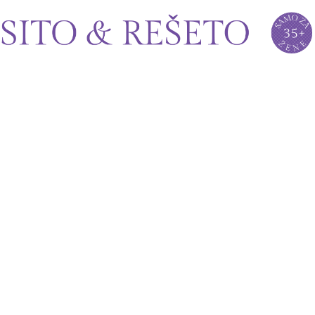
Sito&Rešeto