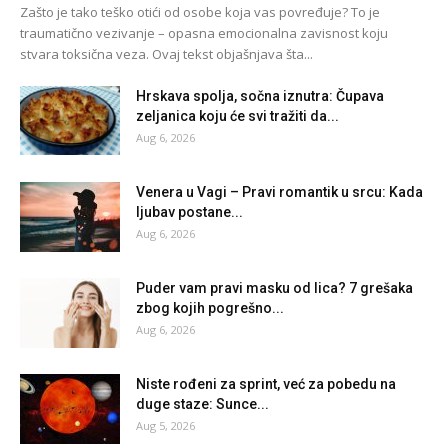
Zašto je tako teško otići od osobe koja vas povređuje? To je
traumatično vezivanje – opasna emocionalna zavisnost koju
stvara toksična veza. Ovaj tekst objašnjava šta...
Hrskava spolja, sočna iznutra: Čupava
zeljanica koju će svi tražiti da...
Aug 6, 2026
Venera u Vagi – Pravi romantik u srcu: Kada
ljubav postane...
Aug 6, 2026
Puder vam pravi masku od lica? 7 grešaka
zbog kojih pogrešno...
Aug 6, 2026
Niste rođeni za sprint, već za pobedu na
duge staze: Sunce...
Aug 5, 2026