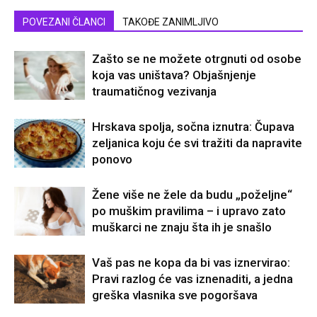
POVEZANI ČLANCI
TAKOĐE ZANIMLJIVO
Zašto se ne možete otrgnuti od osobe
koja vas uništava? Objašnjenje
traumatičnog vezivanja
Hrskava spolja, sočna iznutra: Čupava
zeljanica koju će svi tražiti da napravite
ponovo
Žene više ne žele da budu „poželjne“
po muškim pravilima – i upravo zato
muškarci ne znaju šta ih je snašlo
Vaš pas ne kopa da bi vas iznervirao:
Pravi razlog će vas iznenaditi, a jedna
greška vlasnika sve pogoršava