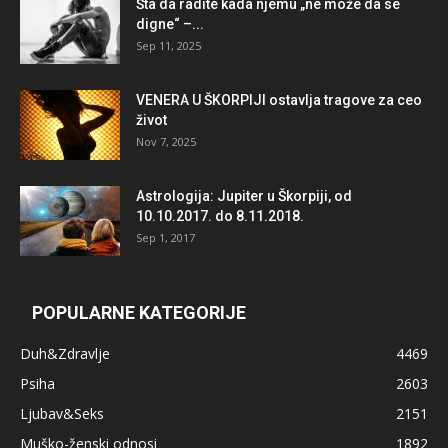
Šta da radite kada njemu „ne može da se
digne“ –...
Sep 11, 2025
VENERA U ŠKORPIJI ostavlja tragove za ceo
život
Nov 7, 2025
Astrologija: Jupiter u Škorpiji, od
10.10.2017. do 8.11.2018.
Sep 1, 2017
POPULARNE KATEGORIJE
Duh&Zdravlje
4469
Psiha
2603
Ljubav&Seks
2151
Muško-ženski odnosi
1892