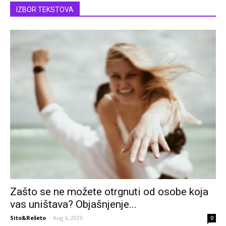
IZBOR TEKSTOVA
Zašto se ne možete otrgnuti od osobe koja
vas uništava? Objašnjenje...
Sito&Rešeto
-
Aug 6, 2026
0