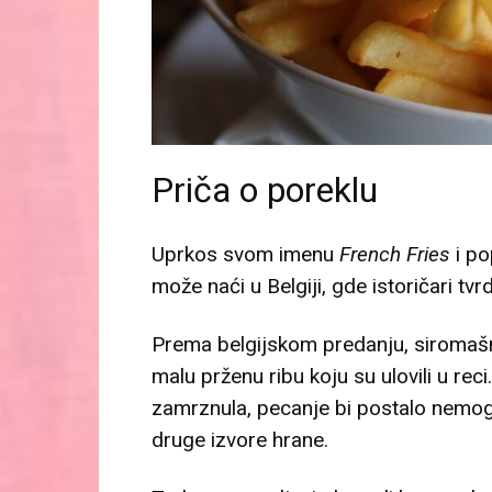
Priča o poreklu
Uprkos svom imenu
French Fries
i po
može naći u Belgiji, gde istoričari t
Prema belgijskom predanju, siromašni 
malu prženu ribu koju su ulovili u re
zamrznula, pecanje bi postalo nemogu
druge izvore hrane.