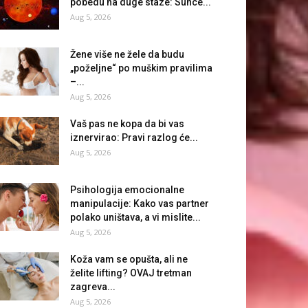
pobedu na duge staze: Sunce...
Aug 5, 2026
Žene više ne žele da budu
„poželjne“ po muškim pravilima
–...
Aug 5, 2026
Vaš pas ne kopa da bi vas
iznervirao: Pravi razlog će...
Aug 5, 2026
Psihologija emocionalne
manipulacije: Kako vas partner
polako uništava, a vi mislite...
Aug 5, 2026
Koža vam se opušta, ali ne
želite lifting? OVAJ tretman
zagreva...
Aug 5, 2026