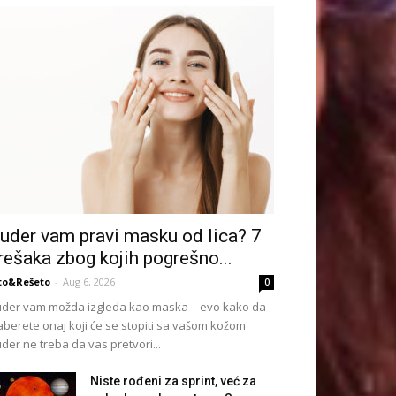
uder vam pravi masku od lica? 7
rešaka zbog kojih pogrešno...
to&Rešeto
-
Aug 6, 2026
0
der vam možda izgleda kao maska – evo kako da
aberete onaj koji će se stopiti sa vašom kožom
der ne treba da vas pretvori...
Niste rođeni za sprint, već za