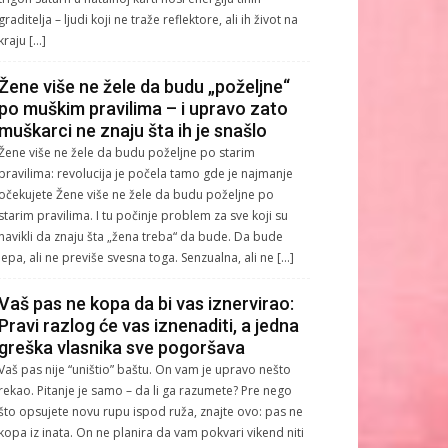
graditelja – ljudi koji ne traže reflektore, ali ih život na
kraju […]
Žene više ne žele da budu „poželjne“
po muškim pravilima – i upravo zato
muškarci ne znaju šta ih je snašlo
Žene više ne žele da budu poželjne po starim
pravilima: revolucija je počela tamo gde je najmanje
očekujete Žene više ne žele da budu poželjne po
starim pravilima. I tu počinje problem za sve koji su
navikli da znaju šta „žena treba“ da bude. Da bude
lepa, ali ne previše svesna toga. Senzualna, ali ne […]
Vaš pas ne kopa da bi vas iznervirao:
Pravi razlog će vas iznenaditi, a jedna
greška vlasnika sve pogoršava
Vaš pas nije “uništio” baštu. On vam je upravo nešto
rekao. Pitanje je samo – da li ga razumete? Pre nego
što opsujete novu rupu ispod ruža, znajte ovo: pas ne
kopa iz inata. On ne planira da vam pokvari vikend niti