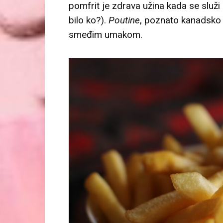
pomfrit je zdrava užina kada se služ
bilo ko?).
Poutine
, poznato kanadsko j
smeđim umakom.