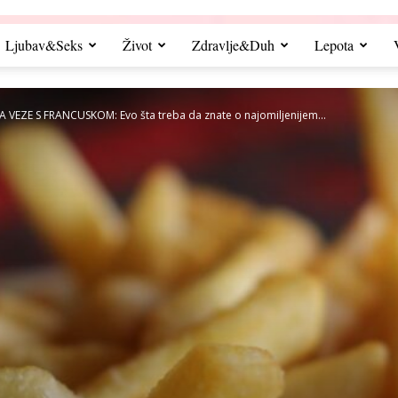
Ljubav&Seks
Život
Zdravlje&Duh
Lepota
VEZE S FRANCUSKOM: Evo šta treba da znate o najomiljenijem...