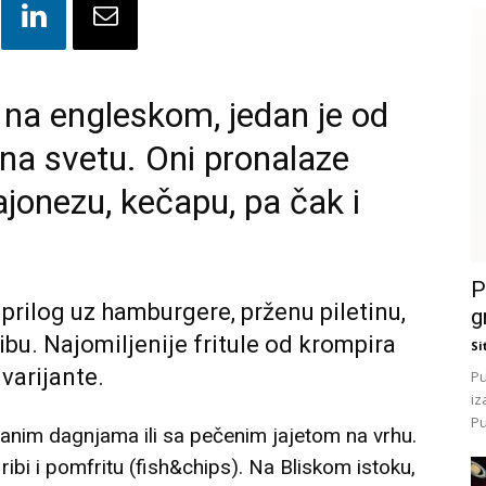
na engleskom, jedan je od
 na svetu. Oni pronalaze
jonezu, kečapu, pa čak i
P
 prilog uz hamburgere, prženu piletinu,
g
ibu. Najomiljenije fritule od krompira
Si
varijante.
Pu
iz
Pu
vanim dagnjama ili sa pečenim jajetom na vrhu.
ibi i pomfritu (fish&chips). Na Bliskom istoku,