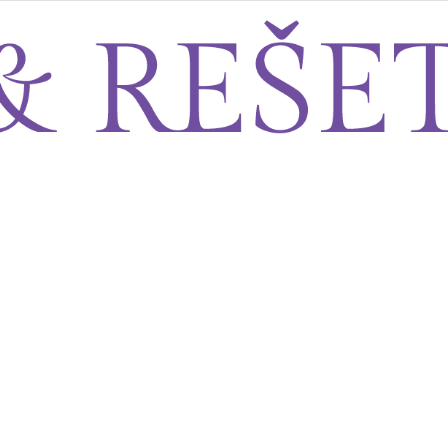
Sito&Rešeto