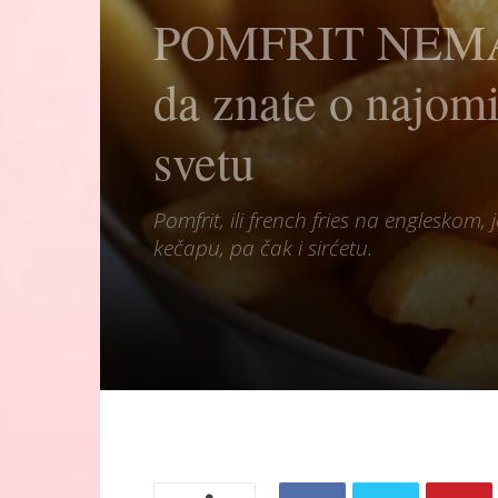
POMFRIT NEMA 
da znate o najom
svetu
Pomfrit, ili french fries na englesko
kečapu, pa čak i sirćetu.