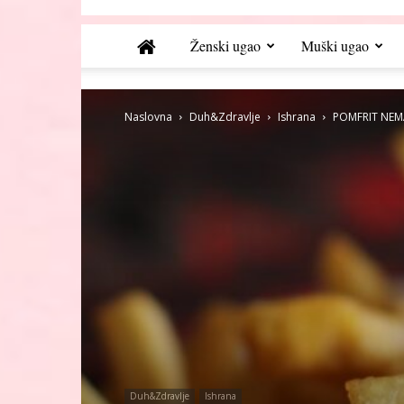
Ženski ugao
Muški ugao
Naslovna
Duh&Zdravlje
Ishrana
POMFRIT NEMA 
Duh&Zdravlje
Ishrana