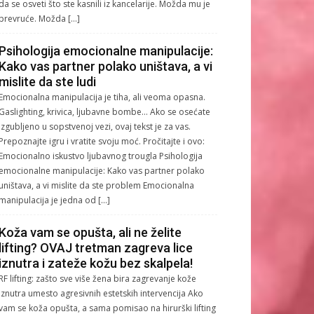
da se osveti što ste kasnili iz kancelarije. Možda mu je
prevruće. Možda […]
Psihologija emocionalne manipulacije:
Kako vas partner polako uništava, a vi
mislite da ste ludi
Emocionalna manipulacija je tiha, ali veoma opasna.
Gaslighting, krivica, ljubavne bombe… Ako se osećate
izgubljeno u sopstvenoj vezi, ovaj tekst je za vas.
Prepoznajte igru i vratite svoju moć. Pročitajte i ovo:
Emocionalno iskustvo ljubavnog trougla Psihologija
emocionalne manipulacije: Kako vas partner polako
uništava, a vi mislite da ste problem Emocionalna
manipulacija je jedna od […]
Koža vam se opušta, ali ne želite
lifting? OVAJ tretman zagreva lice
iznutra i zateže kožu bez skalpela!
RF lifting: zašto sve više žena bira zagrevanje kože
iznutra umesto agresivnih estetskih intervencija Ako
vam se koža opušta, a sama pomisao na hirurški lifting