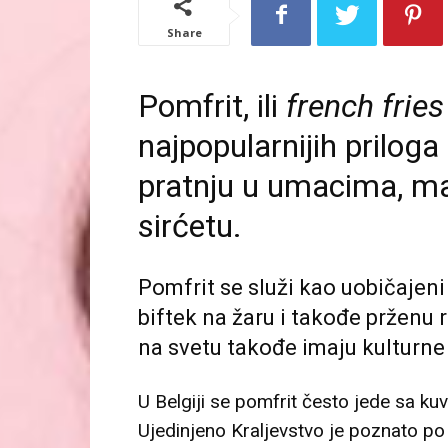
Share
Pomfrit, ili
french fries
najpopularnijih priloga
pratnju u umacima, ma
sirćetu.
Pomfrit se služi kao uobičajeni
biftek na žaru i takođe prženu r
na svetu takođe imaju kulturne 
U Belgiji se pomfrit često jede sa ku
Ujedinjeno Kraljevstvo je poznato po r