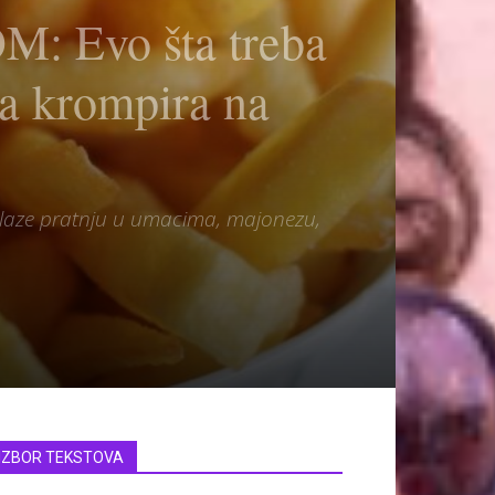
Evo šta treba
ja krompira na
onalaze pratnju u umacima, majonezu,
IZBOR TEKSTOVA