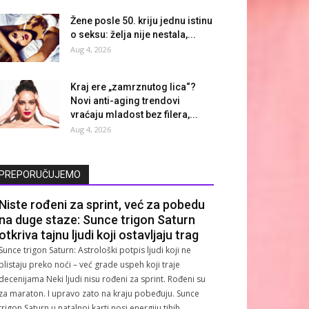
Žene posle 50. kriju jednu istinu
o seksu: želja nije nestala,...
Aug 4, 2026
Kraj ere „zamrznutog lica“?
Novi anti-aging trendovi
vraćaju mladost bez filera,...
Aug 4, 2026
PREPORUČUJEMO
Niste rođeni za sprint, već za pobedu
na duge staze: Sunce trigon Saturn
otkriva tajnu ljudi koji ostavljaju trag
Sunce trigon Saturn: Astrološki potpis ljudi koji ne
blistaju preko noći – već grade uspeh koji traje
decenijama Neki ljudi nisu rođeni za sprint. Rođeni su
za maraton. I upravo zato na kraju pobeđuju. Sunce
trigon Saturn u natalnoj karti nosi energiju tihih