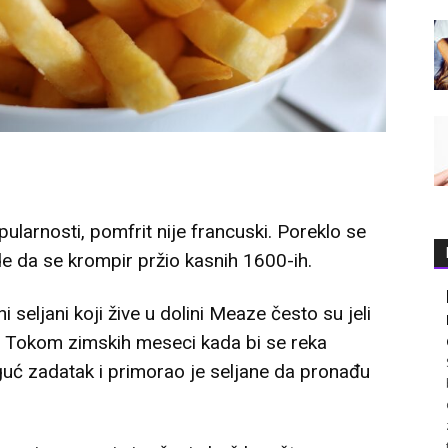
pularnosti, pomfrit nije francuski. Poreklo se
vrde da se krompir pržio kasnih 1600-ih.
seljani koji žive u dolini Meaze često su jeli
ci. Tokom zimskih meseci kada bi se reka
ć zadatak i primorao je seljane da pronađu