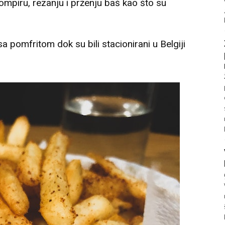
rompiru, rezanju i prženju baš kao što su
sa pomfritom dok su bili stacionirani u Belgiji