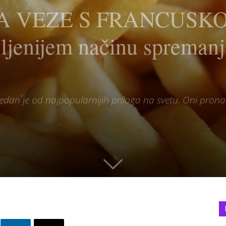
VEZE S FRANCUSKOM: 
iljenijem načinu spreman
m, jedan je od najpopularnijih priloga na svetu. Oni pr