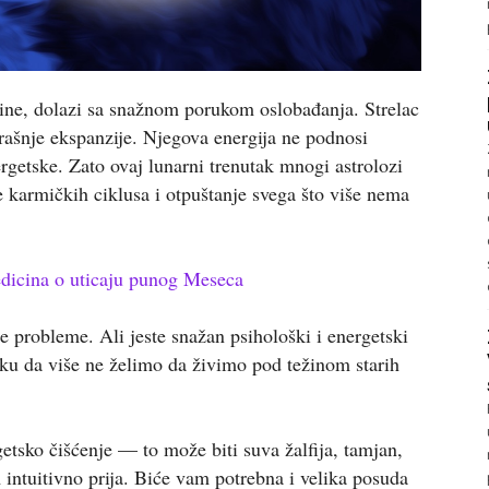
ine, dolazi sa snažnom porukom oslobađanja. Strelac
trašnje ekspanzije. Njegova energija ne podnosi
getske. Zato ovaj lunarni trenutak mnogi astrolozi
e karmičkih ciklusa i otpuštanje svega što više nema
edicina o uticaju punog Meseca
še probleme. Ali jeste snažan psihološki i energetski
ku da više ne želimo da živimo pod težinom starih
getsko čišćenje — to može biti suva žalfija, tamjan,
am intuitivno prija. Biće vam potrebna i velika posuda