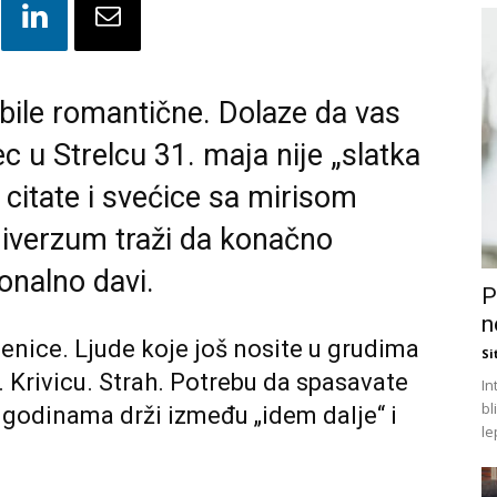
 bile romantične. Dolaze da vas
ec u Strelcu 31. maja nije „slatka
t citate i svećice sa mirisom
niverzum traži da konačno
onalno davi.
P
n
enice. Ljude koje još nosite u grudima
Si
. Krivicu. Strah. Potrebu da spasavate
In
bl
 godinama drži između „idem dalje“ i
le