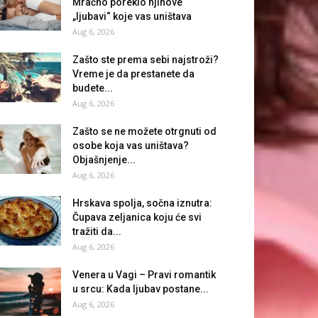
Mračno poreklo njihove
„ljubavi“ koje vas uništava
Aug 6, 2026
Zašto ste prema sebi najstroži?
Vreme je da prestanete da
budete...
Aug 6, 2026
Zašto se ne možete otrgnuti od
osobe koja vas uništava?
Objašnjenje...
Aug 6, 2026
Hrskava spolja, sočna iznutra:
Čupava zeljanica koju će svi
tražiti da...
Aug 6, 2026
Venera u Vagi – Pravi romantik
u srcu: Kada ljubav postane...
Aug 6, 2026