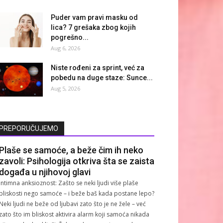
Puder vam pravi masku od
lica? 7 grešaka zbog kojih
pogrešno...
Aug 6, 2026
Niste rođeni za sprint, već za
pobedu na duge staze: Sunce...
Aug 5, 2026
PREPORUČUJEMO
Plaše se samoće, a beže čim ih neko
zavoli: Psihologija otkriva šta se zaista
događa u njihovoj glavi
Intimna anksioznost: Zašto se neki ljudi više plaše
bliskosti nego samoće – i beže baš kada postane lepo?
Neki ljudi ne beže od ljubavi zato što je ne žele – već
zato što im bliskost aktivira alarm koji samoća nikada