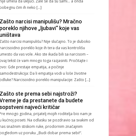
nije umela da uključi. Žale se da su sami… a onda
pobegnu čim ih neko […]
Zašto narcisi manipulišu? Mračno
poreklo njihove „ljubavi“ koje vas
uništava
Zašto narcisi manipulišu? Nije slučajno. To je duboko
narcisoidno poreklo koje ih tera da vas kontrolišu
umesto da vas vole. Ako ste ikada bili sa narcisom –
ovaj tekst će vam mnogo toga razjasniti. Pročitajte i
ovo: Gde prestaje empatija, a počinje
samodestrukcija: Da li empatija vodi u loše životne
odluke? Narcisoidno poreklo manipulacije: Zašto […]
Zašto ste prema sebi najstroži?
Vreme je da prestanete da budete
sopstveni najveći kritičar
Pre mnogo godina, prijatelj mojih roditelja bio nam je
u kućnoj poseti. Na odlasku se pozdravio sa svakim od
nas snažnim stiskom ruke, prodornim značajnim
pogledom uz poruku ,,Budi dobar prema sebi!“.