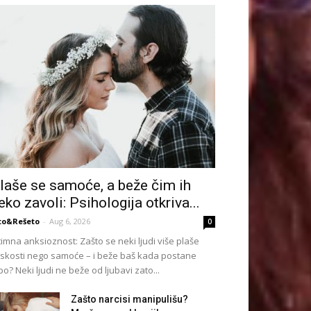
laše se samoće, a beže čim ih
eko zavoli: Psihologija otkriva...
to&Rešeto
-
Aug 6, 2026
0
timna anksioznost: Zašto se neki ljudi više plaše
iskosti nego samoće – i beže baš kada postane
po? Neki ljudi ne beže od ljubavi zato...
Zašto narcisi manipulišu?