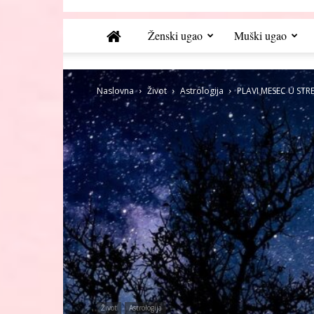
Ženski ugao
Muški ugao
Naslovna
Život
Astrologija
PLAVI MESEC U STREL
Život
Astrologija