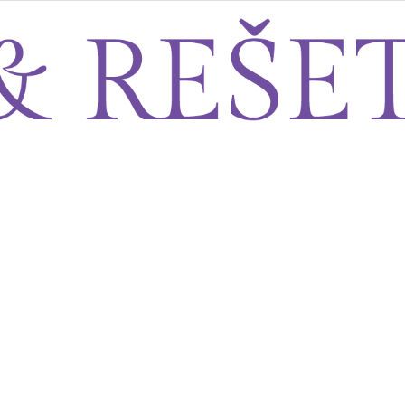
Sito&Rešeto