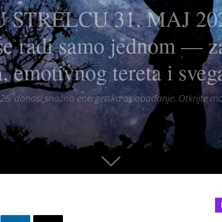
STRELCU 31. MAJ 2026
 se radi samo jednom — z
, emotivnog tereta i svega
26. donosi snažno energetsko oslobađanje. Otkrijte mo