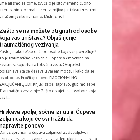
Smejali smo se tome, zvučalo je istovremeno čudno i
interesantno, pomalo i nerazumljivo jer takvu izreku mi
u našem jeziku nemamo. Mislili smo […]
Zašto se ne možete otrgnuti od osobe
koja vas uništava? Objašnjenje
traumatičnog vezivanja
Zašto je tako teško otići od osobe koja vas povređuje?
To je traumatično vezivanje – opasna emocionalna
zavisnost koju stvara toksična veza. Ovaj tekst
objašnjava šta se dešava u vašem mozgu i kako da se
oslobodite. Pročitajte i ovo: EMOCIONALNO
ZAKLJUČANI LJUDI: Krijući sebe, zapravo, gubimo sebe
Traumatično vezivanje: Zašto ostajete sa osobom koja
vas […]
Hrskava spolja, sočna iznutra: Čupava
zeljanica koju će svi tražiti da
napravite ponovo
Danas spremamo čupavu zeljanicu! Zadovoljstvo i
užitak za sva čula! Zanimljiva za videti, ukusna za jesti, a