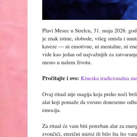
Plavi Mesec u Strelcu, 31. maja 2026. god
je znak istine, slobode, višeg smisla i unu
kaveze — ni emotivne, ni mentalne, ni ener
vide kao jedan od najvažnijih za zatvaranj
mesto u našem životu.
Pročitajte i ovo:
Kineska tradicionalna m
Ovaj ritual nije magija koja preko noći bri
alat koji pomaže da svesno donesemo odlu
emocija.
Za ritual će vam biti potreban alat za ener
zvončići, eterični mirisi ili bilo šta što v