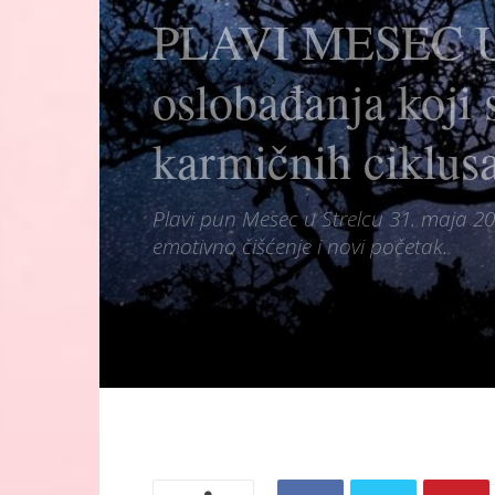
PLAVI MESEC U 
oslobađanja koji
karmičnih ciklusa
Plavi pun Mesec u Strelcu 31. maja 20
emotivno čišćenje i novi početak.