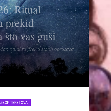
: Ritual
a prekid
 što vas guši
ćan ritual za prekid starih obrazaca,
IZBOR TEKSTOVA