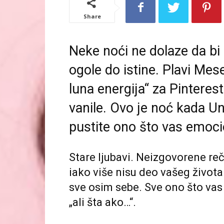
Share
Neke noći ne dolaze da bi
ogole do istine. Plavi Mes
luna energija“ za Pinteres
vanile. Ovo je noć kada U
pustite ono što vas emoci
Stare ljubavi. Neizgovorene reč
iako više nisu deo vašeg života
sve osim sebe. Sve ono što vas
„ali šta ako…“.