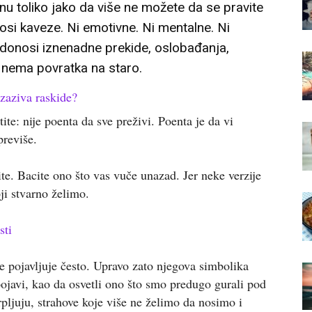
inu toliko jako da više ne možete da se pravite
nosi kaveze. Ni emotivne. Ni mentalne. Ni
 donosi iznenadne prekide, oslobađanja,
še nema povratka na staro.
zaziva raskide?
te: nije poenta da sve preživi. Poenta je da vi
previše.
tite. Bacite ono što vas vuče unazad. Jer neke verzije
ji stvarno želimo.
sti
ne pojavljuje često. Upravo zato njegova simbolika
ojavi, kao da osvetli ono što smo predugo gurali pod
rpljuju, strahove koje više ne želimo da nosimo i