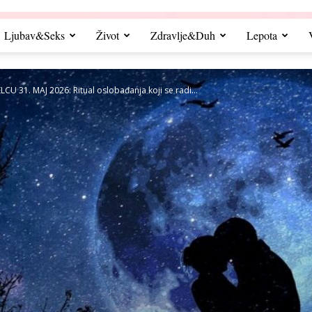
Ljubav&Seks
Život
Zdravlje&Duh
Lepota
CU 31. MAJ 2026: Ritual oslobađanja koji se radi...