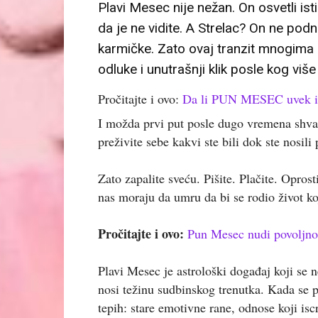
Plavi Mesec nije nežan. On osvetli ist
da je ne vidite. A Strelac? On ne pod
karmičke. Zato ovaj tranzit mnogima
odluke i unutrašnji klik posle kog vi
Pročitajte i ovo:
Da li PUN MESEC uvek i
I možda prvi put posle dugo vremena shvati
preživite sebe kakvi ste bili dok ste nosili 
Zato zapalite sveću. Pišite. Plačite. Opros
nas moraju da umru da bi se rodio život ko
Pročitajte i ovo:
Pun Mesec nudi povoljno
Plavi Mesec je astrološki događaj koji se 
nosi težinu sudbinskog trenutka. Kada se p
tepih: stare emotivne rane, odnose koji isc