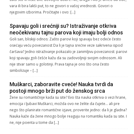
vara ili bira lakši put, to ne govori o vašoj vrednosti. Govori o
njegovim izborima. Pročitajte i ovo: […]
Spavaju goli i srećniji su? Istraživanje otkriva
neočekivanu tajnu parova koji imaju bolji odnos
Goli san, bliskiji odnos: Zašto parovi koji spavaju bez odeće često
osećaju veću povezanost Da li je tajna srećne veze sakrivena ispod
čaršava? Jedno istraživanje pokazalo je zanimljivu povezanost: parovi
koji spavaju goli češće kažu da su zadovoljniji svojim odnosom. Ali
nije stvar samo u golotinji. Prava tajna je ono što ona često
simbolizuje – […]
Muškarci, zaboravite cveće! Nauka tvrdi da
postoji mnogo brži put do ženskog srca
Žene su romantičnije kada su site? Evo šta nauka otkriva o vezi hrane,
emocija i ljubavi Muškarci, možda ovo ne želite da čujete… ali pre
nego što planirate romantične izjave, proverite jedno: da li je gladna?
Nauka kaže da žene mnogo bolje reaguju na romantiku kada su site. I
ne, nije poenta u tome da […]