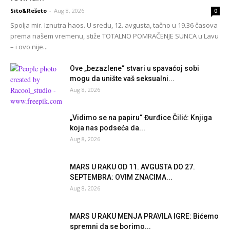
Sito&Rešeto
-
Aug 8, 2026
0
Spolja mir. Iznutra haos. U sredu, 12. avgusta, tačno u 19.36 časova
prema našem vremenu, stiže TOTALNO POMRAČENJE SUNCA u Lavu
– i ovo nije...
Ove „bezazlene“ stvari u spavaćoj sobi
mogu da unište vaš seksualni...
Aug 8, 2026
„Vidimo se na papiru“ Đurđice Čilić: Knjiga
koja nas podseća da...
Aug 8, 2026
MARS U RAKU OD 11. AVGUSTA DO 27.
SEPTEMBRA: OVIM ZNACIMA...
Aug 8, 2026
MARS U RAKU MENJA PRAVILA IGRE: Bićemo
spremni da se borimo...