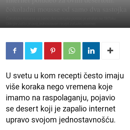
čokoladni mousse od samo dva sastojka
Čokoladni mousse sa samo dva sastojka postao je viralan na TikToku.
Otkrijte zašto je ovaj jednostavan recept zaludeo internet.
U svetu u kom recepti često imaju
više koraka nego vremena koje
imamo na raspolaganju, pojavio
se desert koji je zapalio internet
upravo svojom jednostavnošću.