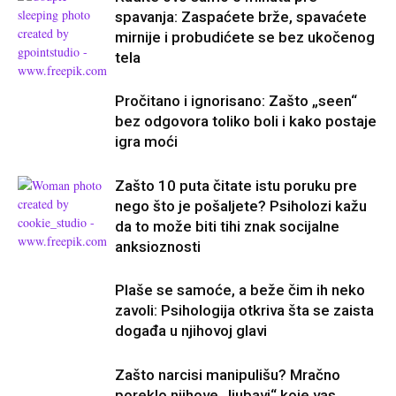
spavanja: Zaspaćete brže, spavaćete
mirnije i probudićete se bez ukočenog
tela
Pročitano i ignorisano: Zašto „seen“
bez odgovora toliko boli i kako postaje
igra moći
Zašto 10 puta čitate istu poruku pre
nego što je pošaljete? Psiholozi kažu
da to može biti tihi znak socijalne
anksioznosti
Plaše se samoće, a beže čim ih neko
zavoli: Psihologija otkriva šta se zaista
događa u njihovoj glavi
Zašto narcisi manipulišu? Mračno
poreklo njihove „ljubavi“ koje vas