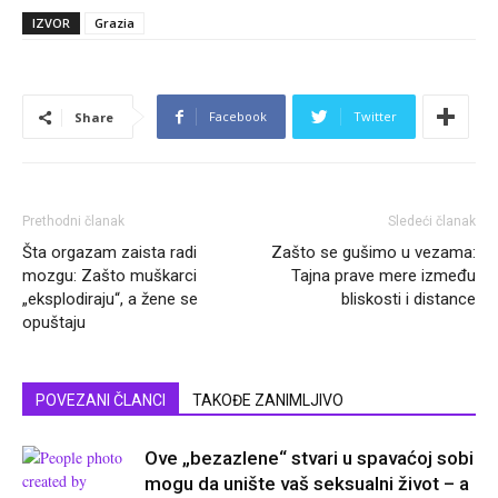
IZVOR
Grazia
Facebook
Twitter
Share
Prethodni članak
Sledeći članak
Šta orgazam zaista radi
Zašto se gušimo u vezama:
mozgu: Zašto muškarci
Tajna prave mere između
„eksplodiraju“, a žene se
bliskosti i distance
opuštaju
POVEZANI ČLANCI
TAKOĐE ZANIMLJIVO
Ove „bezazlene“ stvari u spavaćoj sobi
mogu da unište vaš seksualni život – a