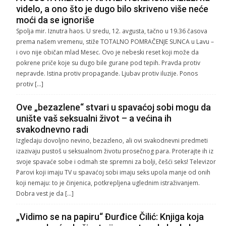
videlo, a ono što je dugo bilo skriveno više neće
moći da se ignoriše
Spolja mir. Iznutra haos. U sredu, 12. avgusta, tačno u 19.36 časova
prema našem vremenu, stiže TOTALNO POMRAČENJE SUNCA u Lavu –
i ovo nije običan mlad Mesec. Ovo je nebeski reset koji može da
pokrene priče koje su dugo bile gurane pod tepih. Pravda protiv
nepravde. Istina protiv propagande. Ljubav protiv iluzije. Ponos
protiv […]
Ove „bezazlene“ stvari u spavaćoj sobi mogu da
unište vaš seksualni život – a većina ih
svakodnevno radi
Izgledaju dovoljno nevino, bezazleno, ali ovi svakodnevni predmeti
izazivaju pustoš u seksualnom životu prosečnog para. Proterajte ih iz
svoje spavaće sobe i odmah ste spremni za bolji, češći seks! Televizor
Parovi koji imaju TV u spavaćoj sobi imaju seks upola manje od onih
koji nemaju: to je činjenica, potkrepljena uglednim istraživanjem.
Dobra vest je da […]
„Vidimo se na papiru“ Đurđice Čilić: Knjiga koja