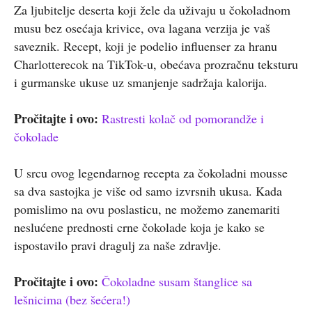
Za ljubitelje deserta koji žele da uživaju u čokoladnom
musu bez osećaja krivice, ova lagana verzija je vaš
saveznik. Recept, koji je podelio influenser za hranu
Charlotterecok na TikTok-u, obećava prozračnu teksturu
i gurmanske ukuse uz smanjenje sadržaja kalorija.
Pročitajte i ovo:
Rastresti kolač od pomorandže i
čokolade
U srcu ovog legendarnog recepta za čokoladni mousse
sa dva sastojka je više od samo izvrsnih ukusa. Kada
pomislimo na ovu poslasticu, ne možemo zanemariti
neslućene prednosti crne čokolade koja je kako se
ispostavilo pravi dragulj za naše zdravlje.
Pročitajte i ovo:
Čokoladne susam štanglice sa
lešnicima (bez šećera!)