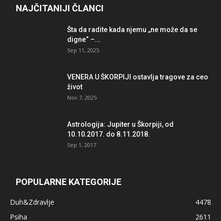
NAJČITANIJI ČLANCI
Šta da radite kada njemu „ne može da se
digne“ –...
Sep 11, 2025
VENERA U ŠKORPIJI ostavlja tragove za ceo
život
Nov 7, 2025
Astrologija: Jupiter u Škorpiji, od
10.10.2017. do 8.11.2018.
Sep 1, 2017
POPULARNE KATEGORIJE
Duh&Zdravlje
4478
Psiha
2611