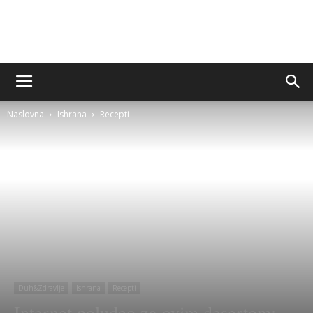
Sito&Rešeto
Naslovna
Ishrana
Recepti
Duh&Zdravlje
Ishrana
Recepti
Internet poludeo za ovim desertom: