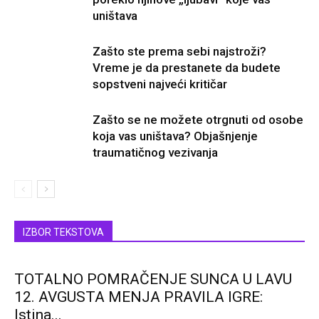
uništava
Zašto ste prema sebi najstroži?
Vreme je da prestanete da budete
sopstveni najveći kritičar
Zašto se ne možete otrgnuti od osobe
koja vas uništava? Objašnjenje
traumatičnog vezivanja
IZBOR TEKSTOVA
TOTALNO POMRAČENJE SUNCA U LAVU
12. AVGUSTA MENJA PRAVILA IGRE:
Istina...