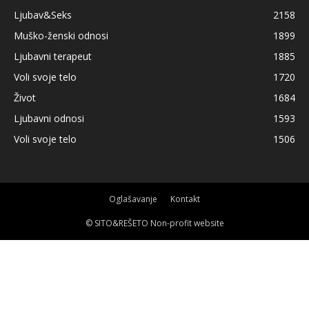
Ljubav&Seks
2158
Muško-ženski odnosi
1899
Ljubavni terapeut
1885
Voli svoje telo
1720
Život
1684
Ljubavni odnosi
1593
Voli svoje telo
1506
Oglašavanje
Kontakt
© SITO&REŠETO Non-profit website