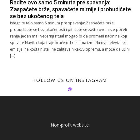
Radite ovo samo 5 minuta pre spavanja:
Zaspaćete brže, spavaćete mirnije i probudićete
se bez ukočenog tela
Istegnite telo samo 5 minuta pre spavanja: Zaspaćete brže,
probudićete se bez ukočenosti i pitaćete se zašto ovo niste počeli
ranije Jedan mali večernji ritual mogao bi da promeni način na koji
spavate Navika koja traje kraće od reklama između dve televizijske
emisije, ne košta ništa i ne zahteva nikakvu opremu, a može da učini
[…]
FOLLOW US ON INSTAGRAM
@
Non-profit website.