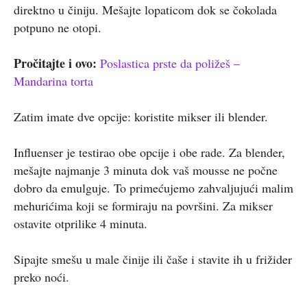
direktno u činiju. Mešajte lopaticom dok se čokolada
potpuno ne otopi.
Pročitajte i ovo:
Poslastica prste da poližeš –
Mandarina torta
Zatim imate dve opcije: koristite mikser ili blender.
Influenser je testirao obe opcije i obe rade. Za blender,
mešajte najmanje 3 minuta dok vaš mousse ne počne
dobro da emulguje. To primećujemo zahvaljujući malim
mehurićima koji se formiraju na površini. Za mikser
ostavite otprilike 4 minuta.
Sipajte smešu u male činije ili čaše i stavite ih u frižider
preko noći.