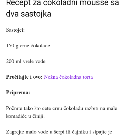
Recept za čokoladni mousse sa
dva sastojka
Sastojci:
150 g crne čokolade
200 ml vrele vode
Pročitajte i ovo:
Nežna čokoladna torta
Priprema:
Počnite tako što ćete crnu čokoladu razbiti na male
komadiće u činiji.
Zagrejte malo vode u šerpi ili čajniku i sipajte je