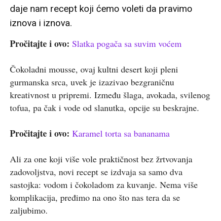
daje nam recept koji ćemo voleti da pravimo
iznova i iznova.
Pročitajte i ovo:
Slatka pogača sa suvim voćem
Čokoladni mousse, ovaj kultni desert koji pleni
gurmanska srca, uvek je izazivao bezgraničnu
kreativnost u pripremi. Između šlaga, avokada, svilenog
tofua, pa čak i vode od slanutka, opcije su beskrajne.
Pročitajte i ovo:
Karamel torta sa bananama
Ali za one koji više vole praktičnost bez žrtvovanja
zadovoljstva, novi recept se izdvaja sa samo dva
sastojka: vodom i čokoladom za kuvanje. Nema više
komplikacija, pređimo na ono što nas tera da se
zaljubimo.