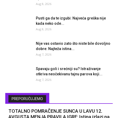
Aug 8, 2026
Pusti ga da te izgubi: Najveća greška nije
kada neko ode...
Aug 8, 2026
Nije vas ostavio zato što niste bile dovoljno
dobre: Najteža istina...
Aug 7, 2026
Spavaju goli i srećniji su? Istraživanje
otkriva neočekivanu tajnu parova koji...
Aug 7, 2026
PREPORUČUJEMO
TOTALNO POMRAČENJE SUNCA U LAVU 12.
AVGUSTA MENJA PRAVILA IGRE: Istina izlazi na