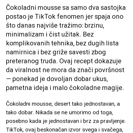
Čokoladni mousse sa samo dva sastojka
postao je TikTok fenomen jer spaja ono
što danas najviše tražimo: brzinu,
minimalizam i čist užitak. Bez
komplikovanih tehnika, bez dugih lista
namirnica i bez griže savesti zbog
preteranog truda. Ovaj recept dokazuje
da viralnost ne mora da znači površnost
— ponekad je dovoljan dobar ukus,
pametna ideja i malo čokoladne magije.
Čokoladni mousse, desert tako jednostavan, a
tako dobar. Nikada se ne umorimo od toga,
posebno kada je jednostavan i brz za pravljenje.
TikTok, ovaj beskonačan izvor svega i svačega,