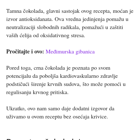
Tamna čokolada, glavni sastojak ovog recepta, moćan je
izvor antioksidanata. Ova vredna jedinjenja pomažu u
neutralizaciji slobodnih radikala, pomažući u zaštiti
vaših ćelija od oksidativnog stresa.
Pročitajte i ovo:
Međimurska gibanica
Pored toga, crna čokolada je poznata po svom
potencijalu da poboljša kardiovaskularno zdravlje
podstičući širenje krvnih sudova, što može pomoći u
regulisanju krvnog pritiska.
Ukratko, ovo nam samo daje dodatni izgovor da
uživamo u ovom receptu bez osećaja krivice.