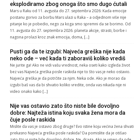
eksplodiramo zbog onoga što smo dugo ćutali
Mars u Raku od 11. avgusta do 27. septembra 2026: Kada emocije
postanu gorivo za borbu Mars ulazi u Raka – a odjednom više nije
pitanje ko je pobedio, nego za koga smo spremni da se borimo. Od
11. avgusta do 27. septembra 2026. planeta akcije, strasti, borbe i
nagona prolazi kroz znak emocija, doma, […]
Pusti ga da te izgubi: Najveća greška nije kada
neko ode – već kada ti zaboraviš koliko vrediš
Ne jurite ga! Ako ne vidi vašu vrednost, neka oseti kako izgleda život
bez vas Najveća greška posle raskida nije to što vas je neko ostavio.
Najveća greška je da potrčite za njim. Neka ode. Ako je morao da
izgubi baš vas da bi shvatio koliko vredite, onda vas nikada nije ni
video onako kako […]
Nije vas ostavio zato što niste bile dovoljno
dobre: Najteža istina koju svaka žena mora da
čuje posle raskida
Mislite da vas je ostavio zbog druge? Evo istine koju većina žena shvati
prekasno Najveća greška posle raskida? Da pomislite da je otišao
zato što vi niste bile dovoljno dobre. Ne, draga. Ako je umeo da ode,