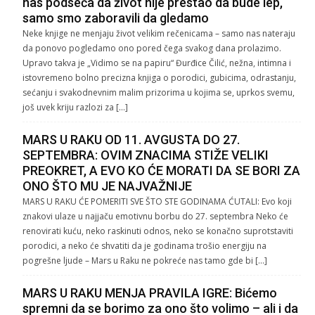
nas podseća da život nije prestao da bude lep,
samo smo zaboravili da gledamo
Neke knjige ne menjaju život velikim rečenicama – samo nas nateraju
da ponovo pogledamo ono pored čega svakog dana prolazimo.
Upravo takva je „Vidimo se na papiru“ Đurđice Čilić, nežna, intimna i
istovremeno bolno precizna knjiga o porodici, gubicima, odrastanju,
sećanju i svakodnevnim malim prizorima u kojima se, uprkos svemu,
još uvek kriju razlozi za […]
MARS U RAKU OD 11. AVGUSTA DO 27.
SEPTEMBRA: OVIM ZNACIMA STIŽE VELIKI
PREOKRET, A EVO KO ĆE MORATI DA SE BORI ZA
ONO ŠTO MU JE NAJVAŽNIJE
MARS U RAKU ĆE POMERITI SVE ŠTO STE GODINAMA ĆUTALI: Evo koji
znakovi ulaze u najjaču emotivnu borbu do 27. septembra Neko će
renovirati kuću, neko raskinuti odnos, neko se konačno suprotstaviti
porodici, a neko će shvatiti da je godinama trošio energiju na
pogrešne ljude – Mars u Raku ne pokreće nas tamo gde bi […]
MARS U RAKU MENJA PRAVILA IGRE: Bićemo
spremni da se borimo za ono što volimo – ali i da