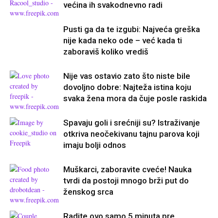
većina ih svakodnevno radi
Pusti ga da te izgubi: Najveća greška
nije kada neko ode – već kada ti
zaboraviš koliko vrediš
Nije vas ostavio zato što niste bile
dovoljno dobre: Najteža istina koju
svaka žena mora da čuje posle raskida
Spavaju goli i srećniji su? Istraživanje
otkriva neočekivanu tajnu parova koji
imaju bolji odnos
Muškarci, zaboravite cveće! Nauka
tvrdi da postoji mnogo brži put do
ženskog srca
Radite ovo samo 5 minuta pre