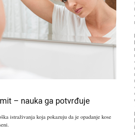
 mit – nauka ga potvrđuje
ška istraživanja koja pokazuju da je opadanje kose
seni.