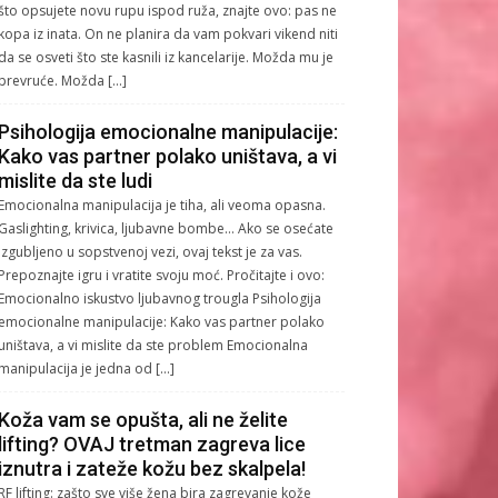
što opsujete novu rupu ispod ruža, znajte ovo: pas ne
kopa iz inata. On ne planira da vam pokvari vikend niti
da se osveti što ste kasnili iz kancelarije. Možda mu je
prevruće. Možda […]
Psihologija emocionalne manipulacije:
Kako vas partner polako uništava, a vi
mislite da ste ludi
Emocionalna manipulacija je tiha, ali veoma opasna.
Gaslighting, krivica, ljubavne bombe… Ako se osećate
izgubljeno u sopstvenoj vezi, ovaj tekst je za vas.
Prepoznajte igru i vratite svoju moć. Pročitajte i ovo:
Emocionalno iskustvo ljubavnog trougla Psihologija
emocionalne manipulacije: Kako vas partner polako
uništava, a vi mislite da ste problem Emocionalna
manipulacija je jedna od […]
Koža vam se opušta, ali ne želite
lifting? OVAJ tretman zagreva lice
iznutra i zateže kožu bez skalpela!
RF lifting: zašto sve više žena bira zagrevanje kože