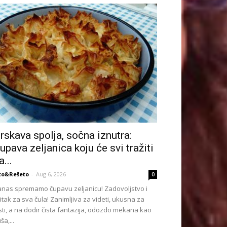
rskava spolja, sočna iznutra:
upava zeljanica koju će svi tražiti
a...
to&Rešeto
-
Aug 6, 2026
0
nas spremamo čupavu zeljanicu! Zadovoljstvo i
itak za sva čula! Zanimljiva za videti, ukusna za
sti, a na dodir čista fantazija, odozdo mekana kao
ša,...