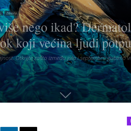
o
Zdravlje
iše nego ikad? Dermatolo
rok koji većina ljudi potp
jnost. Otkrijte zašto između jula i septembra gubimo vi