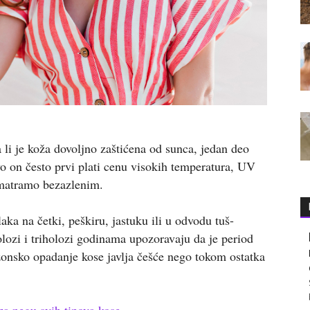
 li je koža dovoljno zaštićena od sunca, jedan deo
o on često prvi plati cenu visokih temperatura, UV
 smatramo bezazlenim.
aka na četki, peškiru, jastuku ili u odvodu tuš-
lozi i triholozi godinama upozoravaju da je period
onsko opadanje kose javlja češće nego tokom ostatka
za negu svih tipova kose