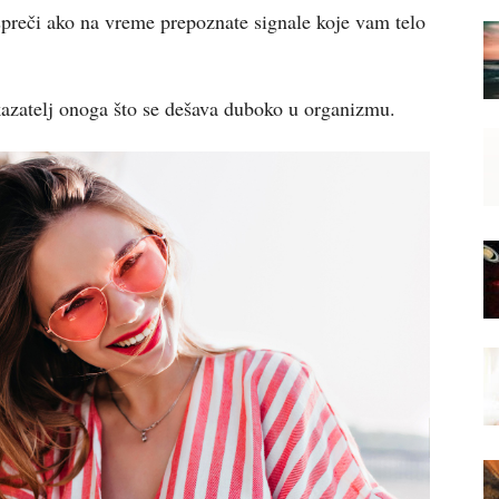
preči ako na vreme prepoznate signale koje vam telo
okazatelj onoga što se dešava duboko u organizmu.