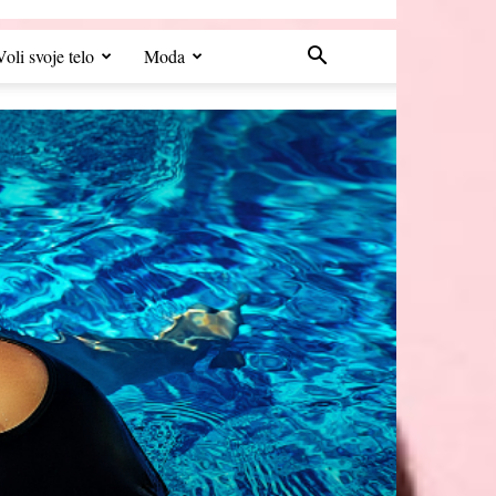
Voli svoje telo
Moda