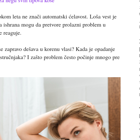
kom leta ne znači automatski ćelavost. Loša vest je
oša ishrana mogu da pretvore prolazni problem u
e reaguje.
se zapravo dešava u korenu vlasi? Kada je opadanje
stručnjaka? I zašto problem često počinje mnogo pre