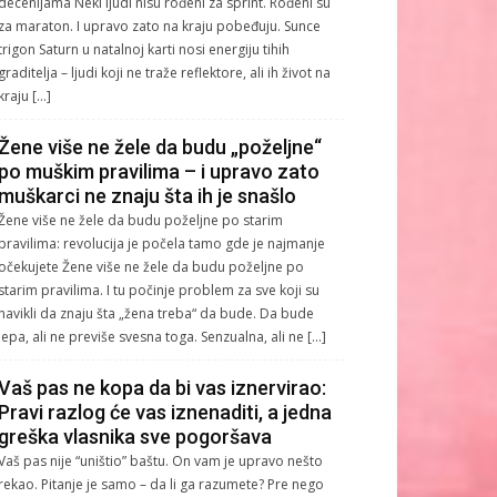
decenijama Neki ljudi nisu rođeni za sprint. Rođeni su
za maraton. I upravo zato na kraju pobeđuju. Sunce
trigon Saturn u natalnoj karti nosi energiju tihih
graditelja – ljudi koji ne traže reflektore, ali ih život na
kraju […]
Žene više ne žele da budu „poželjne“
po muškim pravilima – i upravo zato
muškarci ne znaju šta ih je snašlo
Žene više ne žele da budu poželjne po starim
pravilima: revolucija je počela tamo gde je najmanje
očekujete Žene više ne žele da budu poželjne po
starim pravilima. I tu počinje problem za sve koji su
navikli da znaju šta „žena treba“ da bude. Da bude
lepa, ali ne previše svesna toga. Senzualna, ali ne […]
Vaš pas ne kopa da bi vas iznervirao:
Pravi razlog će vas iznenaditi, a jedna
greška vlasnika sve pogoršava
Vaš pas nije “uništio” baštu. On vam je upravo nešto
rekao. Pitanje je samo – da li ga razumete? Pre nego