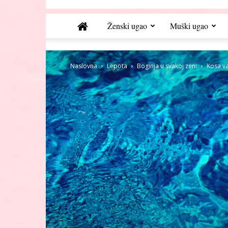
Ženski ugao
Muški ugao
Naslovna
Lepota
Boginja u svakoj zeni
Kosa va