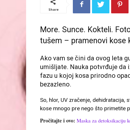
Share
More. Sunce. Kokteli. Foto
tušem – pramenovi kose ko
Ako vam se čini da ovog leta g
umišljate. Nauka potvrđuje da i
fazu u kojoj kosa prirodno opada
bezazleno.
So, hlor, UV zračenje, dehidratacija, 
kose mnogo pre nego što primetite prv
Pročitajte i ovo:
Maska za detoksikaciju k