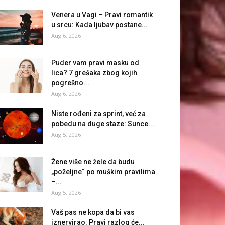
Venera u Vagi – Pravi romantik
u srcu: Kada ljubav postane...
Aug 6, 2026
Puder vam pravi masku od
lica? 7 grešaka zbog kojih
pogrešno...
Aug 6, 2026
Niste rođeni za sprint, već za
pobedu na duge staze: Sunce...
Aug 5, 2026
Žene više ne žele da budu
„poželjne“ po muškim pravilima
–...
Aug 5, 2026
Vaš pas ne kopa da bi vas
iznervirao: Pravi razlog će...