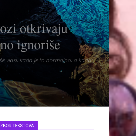
zi otkrivaju
uno ignoriše
še vlasi, kada je to normalno, a kada
IZBOR TEKSTOVA