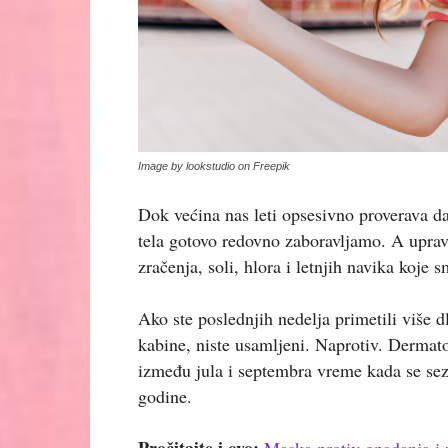
Image by lookstudio on Freepik
Dok većina nas leti opsesivno proverava da
tela gotovo redovno zaboravljamo. A uprav
zračenja, soli, hlora i letnjih navika koje
Ako ste poslednjih nedelja primetili više dl
kabine, niste usamljeni. Naprotiv. Dermato
između jula i septembra vreme kada se sez
godine.
Pročitajte i ovo:
Maska protiv opadanja i 