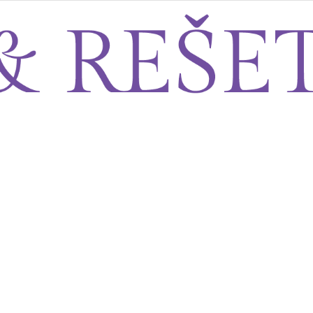
Sito&Rešeto