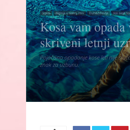
Lepota
Boginja u svakoj zeni
Duh&Zdravlje
Voli svoje tel
Kosa vam opada v
skriveni letnji uz
Pojačano opadanje kose leti nije sluča
znak za uzbunu.