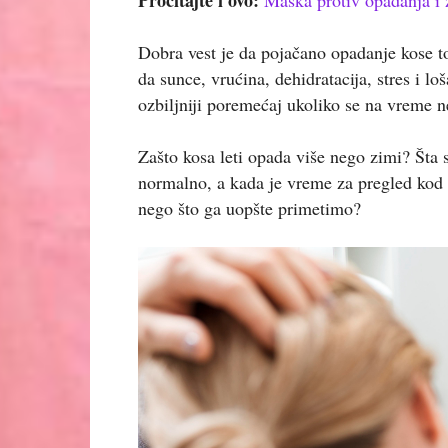
Dobra vest je da pojačano opadanje kose to
da sunce, vrućina, dehidratacija, stres i l
ozbiljniji poremećaj ukoliko se na vreme n
Zašto kosa leti opada više nego zimi? Šta 
normalno, a kada je vreme za pregled kod 
nego što ga uopšte primetimo?