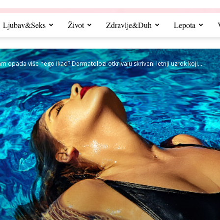
Ljubav&Seks
Život
Zdravlje&Duh
Lepota
m opada više nego ikad? Dermatolozi otkrivaju skriveni letnji uzrok koji...