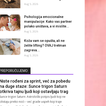
Aug 5, 2026
Psihologija emocionalne
manipulacije: Kako vas partner
polako uništava, a vi mislite...
Aug 5, 2026
Koža vam se opušta, ali ne
želite lifting? OVAJ tretman
zagreva...
Aug 5, 2026
PREPORUČUJEMO
Niste rođeni za sprint, već za pobedu
na duge staze: Sunce trigon Saturn
otkriva tajnu ljudi koji ostavljaju trag
Sunce trigon Saturn: Astrološki potpis ljudi koji ne
blistaju preko noći – već grade uspeh koji traje