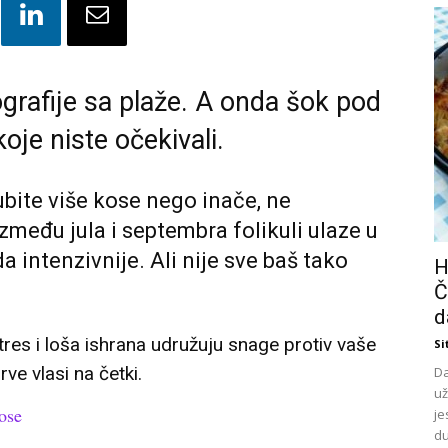
grafije sa plaže. A onda šok pod
je niste očekivali.
ubite više kose nego inače, ne
zmeđu jula i septembra folikuli ulaze u
 intenzivnije. Ali nije sve baš tako
H
Č
d
stres i loša ishrana udružuju snage protiv vaše
Si
e vlasi na četki.
Da
už
ose
je
du