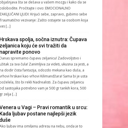
objašnjava šta se dešava u vašem mozgu i kako da se
oslobodite. Pročitajte i ovo: EMOCIONALNO
ZAKLJUČANI LJUDI: Krijući sebe, zapravo, gubimo sebe
Traumatično vezivanje: Zašto ostajete sa osobom koja
vas […]
Hrskava spolja, sočna iznutra: Čupava
zeljanica koju će svi tražiti da
napravite ponovo
Danas spremamo čupavu zeljanicu! Zadovoljstvo i
užitak za sva čula! Zanimljiva za videti, ukusna za jesti, a
na dodir čista fantazija, odozdo mekana kao duša, a
vrhovi hrskavi kao vrhovi Kilimandžara! Sama bi je usta
poželela, što bi rekli Nadrealisti. Za čupavu zeljanicu
od sastojaka potrebno vam je 500 gr tankih kora, 500
gr zelja […]
Venera u Vagi – Pravi romantik u srcu:
Kada ljubav postane najlepši jezik
duše
Ako ljubav ima omiljenu adresu na nebu, onda je to