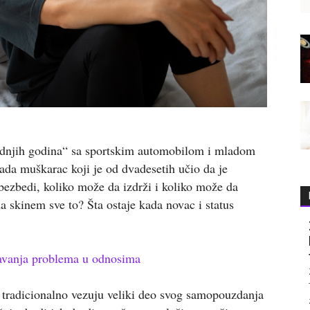
rednjih godina“ sa sportskim automobilom i mladom
kada muškarac koji je od dvadesetih učio da je
ezbedi, koliko može da izdrži i koliko može da
a skinem sve to? Šta ostaje kada novac i status
šavanja problema u odnosima
 tradicionalno vezuju veliki deo svog samopouzdanja