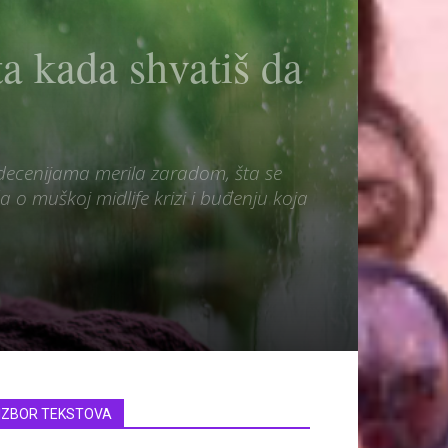
ta kada shvatiš da
 decenijama merila zaradom, šta se
o muškoj midlife krizi i buđenju koja
IZBOR TEKSTOVA