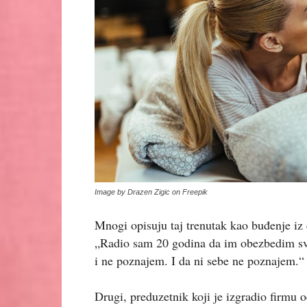
Image by Drazen Zigic on Freepik
Mnogi opisuju taj trenutak kao buđenje iz
„Radio sam 20 godina da im obezbedim sve
i ne poznajem. I da ni sebe ne poznajem.“
Drugi, preduzetnik koji je izgradio firmu 