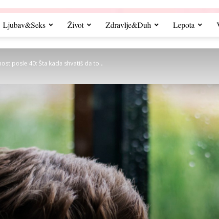
Ljubav&Seks
Život
Zdravlje&Duh
Lepota
ost posle 40: Šta kada shvatiš da to...