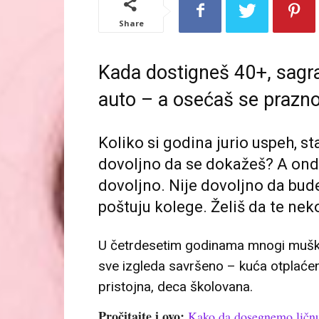
Share
Kada dostigneš 40+, sagr
auto – a osećaš se prazno
Koliko si godina jurio uspeh, st
dovoljno da se dokažeš? A onda
dovoljno. Nije dovoljno da bude
poštuju kolege. Želiš da te neko 
U četrdesetim godinama mnogi muškarc
sve izgleda savršeno – kuća otplaćena 
pristojna, deca školovana.
Pročitajte i ovo:
Kako da dosegnemo ličnu