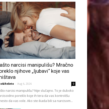
ašto narcisi manipulišu? Mračno
oreklo njihove „ljubavi“ koje vas
ništava
to&Rešeto
-
Aug 6, 2026
0
što narcisi manipulišu? Nije slučajno. To je duboko
rcisoidno poreklo koje ih tera da vas kontrolišu
esto da vas vole. Ako ste ikada bili sa narcisom...