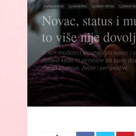
Duh&Zdravlje
Ljubav&Seks
Ljubavni odnosi
Ljubavni te
Novac, status i m
to više nije dovol
U 40+ muškarci shvataju da novac i s
dešava kada to prestane da bude dovol
menja brakove, živote i perspektive.