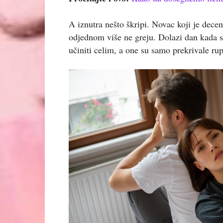
A iznutra nešto škripi. Novac koji je decen
odjednom više ne greju. Dolazi dan kada shv
učiniti celim, a one su samo prekrivale ru