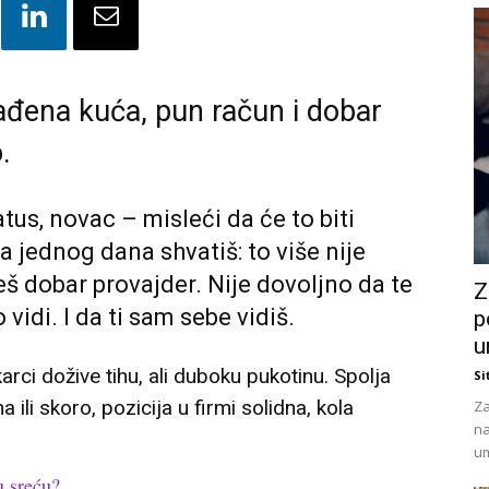
ađena kuća, pun račun i dobar
.
atus, novac – misleći da će to biti
 jednog dana shvatiš: to više nije
š dobar provajder. Nije dovoljno da te
Z
vidi. I da ti sam sebe vidiš.
p
u
i dožive tihu, ali duboku pukotinu. Spolja
Si
ili skoro, pozicija u firmi solidna, kola
Za
na
um
 sreću?