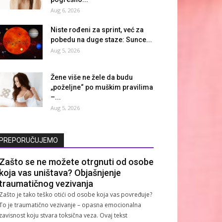
Aug 6, 2026
Niste rođeni za sprint, već za
pobedu na duge staze: Sunce...
Aug 5, 2026
Žene više ne žele da budu
„poželjne“ po muškim pravilima
–...
Aug 5, 2026
PREPORUČUJEMO
Zašto se ne možete otrgnuti od osobe
koja vas uništava? Objašnjenje
traumatičnog vezivanja
Zašto je tako teško otići od osobe koja vas povređuje?
To je traumatično vezivanje – opasna emocionalna
zavisnost koju stvara toksična veza. Ovaj tekst