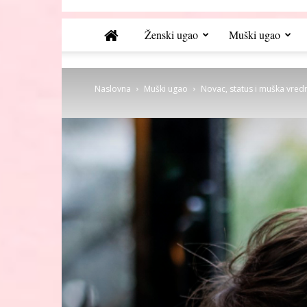
Ženski ugao
Muški ugao
Naslovna
Muški ugao
Novac, status i muška vredn