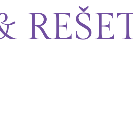
Sito&Rešeto