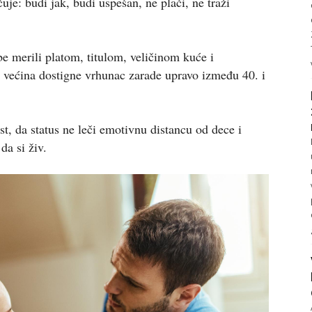
je: budi jak, budi uspešan, ne plači, ne traži
e merili platom, titulom, veličinom kuće i
 većina dostigne vrhunac zarade upravo između 40. i
st, da status ne leči emotivnu distancu od dece i
da si živ.