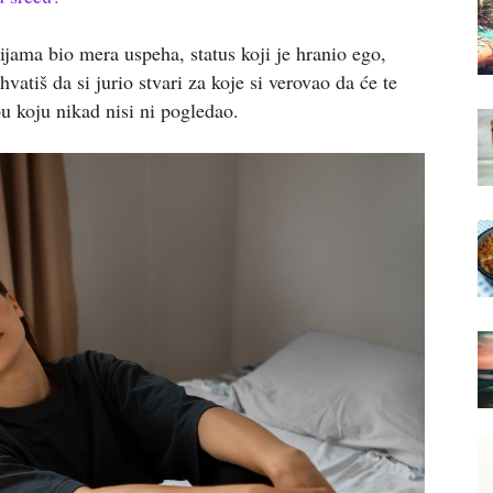
ijama bio mera uspeha, status koji je hranio ego,
atiš da si jurio stvari za koje si verovao da će te
pu koju nikad nisi ni pogledao.