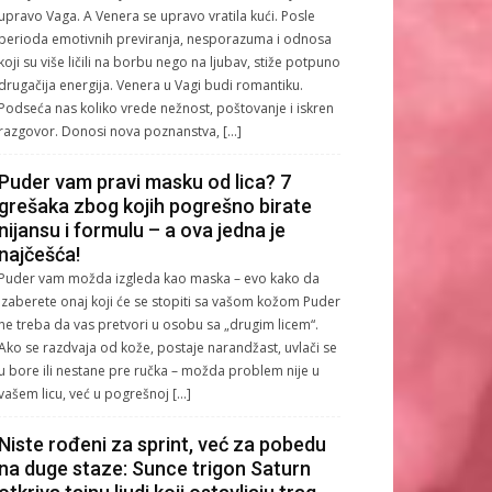
upravo Vaga. A Venera se upravo vratila kući. Posle
perioda emotivnih previranja, nesporazuma i odnosa
koji su više ličili na borbu nego na ljubav, stiže potpuno
drugačija energija. Venera u Vagi budi romantiku.
Podseća nas koliko vrede nežnost, poštovanje i iskren
razgovor. Donosi nova poznanstva, […]
Puder vam pravi masku od lica? 7
grešaka zbog kojih pogrešno birate
nijansu i formulu – a ova jedna je
najčešća!
Puder vam možda izgleda kao maska – evo kako da
izaberete onaj koji će se stopiti sa vašom kožom Puder
ne treba da vas pretvori u osobu sa „drugim licem“.
Ako se razdvaja od kože, postaje narandžast, uvlači se
u bore ili nestane pre ručka – možda problem nije u
vašem licu, već u pogrešnoj […]
Niste rođeni za sprint, već za pobedu
na duge staze: Sunce trigon Saturn