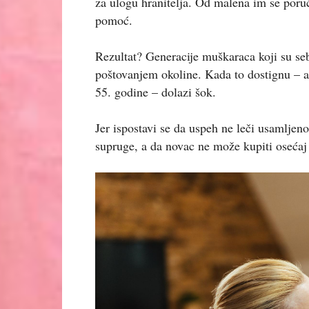
za ulogu hranitelja. Od malena im se poruču
pomoć.
Rezultat? Generacije muškaraca koji su seb
poštovanjem okoline. Kada to dostignu – a
55. godine – dolazi šok.
Jer ispostavi se da uspeh ne leči usamljeno
supruge, a da novac ne može kupiti osećaj 