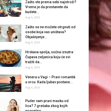
Zašto ste prema sebi najstroži?
Vreme je da prestanete da
budete...
Aug 6, 2026
Zašto se ne možete otrgnuti od
osobe koja vas uništava?
Objašnjenje...
Aug 6, 2026
Hrskava spolja, sočna iznutra:
Čupava zeljanica koju će svi
tražiti da...
Aug 6, 2026
Venera u Vagi – Pravi romantik
u srcu: Kada ljubav postane...
Aug 6, 2026
Puder vam pravi masku od
lica? 7 grešaka zbog kojih
pogrešno...