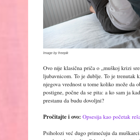
Image by freepik
Ovo nije klasična priča o „muškoj krizi s
ljubavnicom. To je dublje. To je trenutak 
njegova vrednost u tome koliko može da ob
postigne, počne da se pita: a ko sam ja kad
prestanu da budu dovoljni?
Pročitajte i ovo:
Opsesija kao početak re
Psiholozi već dugo primećuju da muškarci