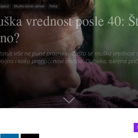
rapeut
Muško-ženski odnosi
Psiha
uška vrednost posle 40: Š
jno?
tatus više ne pune prazninu. Zašto se muška vrednost
jno i kako pronaći novi smisao. Duboka, iskrena priča 