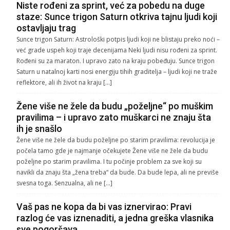
Niste rođeni za sprint, već za pobedu na duge
staze: Sunce trigon Saturn otkriva tajnu ljudi koji
ostavljaju trag
Sunce trigon Saturn: Astrološki potpis ljudi koji ne blistaju preko noći –
već grade uspeh koji traje decenijama Neki ljudi nisu rođeni za sprint.
Rođeni su za maraton. I upravo zato na kraju pobeđuju. Sunce trigon
Saturn u natalnoj karti nosi energiju tihih graditelja – ljudi koji ne traže
reflektore, ali ih život na kraju […]
Žene više ne žele da budu „poželjne“ po muškim
pravilima – i upravo zato muškarci ne znaju šta
ih je snašlo
Žene više ne žele da budu poželjne po starim pravilima: revolucija je
počela tamo gde je najmanje očekujete Žene više ne žele da budu
poželjne po starim pravilima. I tu počinje problem za sve koji su
navikli da znaju šta „žena treba“ da bude. Da bude lepa, ali ne previše
svesna toga. Senzualna, ali ne […]
Vaš pas ne kopa da bi vas iznervirao: Pravi
razlog će vas iznenaditi, a jedna greška vlasnika
sve pogoršava