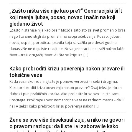
„Zašto ništa više nije kao pre?“ Generacijski šift
koji menja ljubav, posao, novac i način na koji
gledamo život
„Zašto ništa više nije kao pre?“ Možda zato što se svet promenio brže
nego što smo stigli da promenimo svoja očekivanja. Posao, ljubav,
novac, uspeh, porodica… pravila koja su važila pre deset godina
danas više ne daju iste rezultate. Nova generacija ne traži nužno lakši
život – traži drugačiji život. Ali šta se krije iza […]
Kako prebroditi krizu poverenja nakon prevare ili
toksične veze
Kada vas neko izda, najteže je ponovo verovati – i sebi i drugima.
Kako prebroditi krizu poverenja nakon prevare? Ovaj tekst je iskren,
dubok i pun praktičnih koraka. Ako prolazite kroz ovo – niste sami.
Pročitajte. Pročitajte i ovo: Romantična veza na radnom mestu – da ili
ne? A seks? Kako prebroditi krizu poverenja nakon […]
Žene se sve više deseksualizuju, a niko ne govori
o pravom razlogu: da li ste i vi zaboravile kako