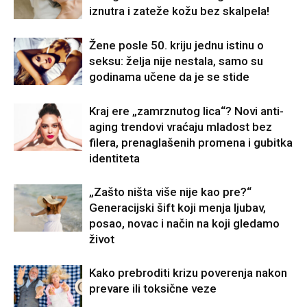
iznutra i zateže kožu bez skalpela!
Žene posle 50. kriju jednu istinu o
seksu: želja nije nestala, samo su
godinama učene da je se stide
Kraj ere „zamrznutog lica“? Novi anti-
aging trendovi vraćaju mladost bez
filera, prenaglašenih promena i gubitka
identiteta
„Zašto ništa više nije kao pre?“
Generacijski šift koji menja ljubav,
posao, novac i način na koji gledamo
život
Kako prebroditi krizu poverenja nakon
prevare ili toksične veze