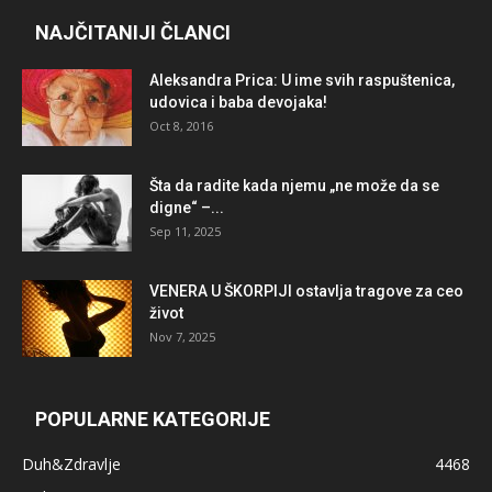
NAJČITANIJI ČLANCI
Aleksandra Prica: U ime svih raspuštenica,
udovica i baba devojaka!
Oct 8, 2016
Šta da radite kada njemu „ne može da se
digne“ –...
Sep 11, 2025
VENERA U ŠKORPIJI ostavlja tragove za ceo
život
Nov 7, 2025
POPULARNE KATEGORIJE
Duh&Zdravlje
4468