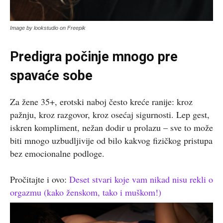
Image by lookstudio on Freepik
Predigra počinje mnogo pre
spavaće sobe
Za žene 35+, erotski naboj često kreće ranije: kroz
pažnju, kroz razgovor, kroz osećaj sigurnosti. Lep gest,
iskren kompliment, nežan dodir u prolazu – sve to može
biti mnogo uzbudljivije od bilo kakvog fizičkog pristupa
bez emocionalne podloge.
Pročitajte i ovo:
Deset stvari koje vam nikad nisu rekli o
orgazmu (kako ženskom, tako i muškom!)