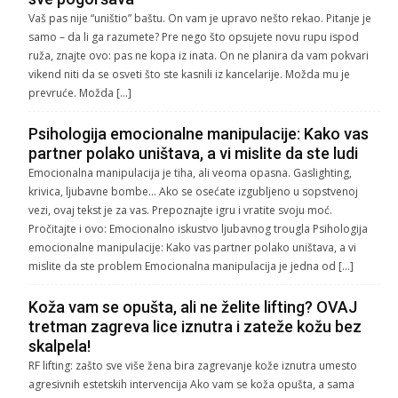
Vaš pas nije “uništio” baštu. On vam je upravo nešto rekao. Pitanje je
samo – da li ga razumete? Pre nego što opsujete novu rupu ispod
ruža, znajte ovo: pas ne kopa iz inata. On ne planira da vam pokvari
vikend niti da se osveti što ste kasnili iz kancelarije. Možda mu je
prevruće. Možda […]
Psihologija emocionalne manipulacije: Kako vas
partner polako uništava, a vi mislite da ste ludi
Emocionalna manipulacija je tiha, ali veoma opasna. Gaslighting,
krivica, ljubavne bombe… Ako se osećate izgubljeno u sopstvenoj
vezi, ovaj tekst je za vas. Prepoznajte igru i vratite svoju moć.
Pročitajte i ovo: Emocionalno iskustvo ljubavnog trougla Psihologija
emocionalne manipulacije: Kako vas partner polako uništava, a vi
mislite da ste problem Emocionalna manipulacija je jedna od […]
Koža vam se opušta, ali ne želite lifting? OVAJ
tretman zagreva lice iznutra i zateže kožu bez
skalpela!
RF lifting: zašto sve više žena bira zagrevanje kože iznutra umesto
agresivnih estetskih intervencija Ako vam se koža opušta, a sama