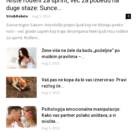
Niste rođeni za sprint, već za pobedu na
duge staze: Sunce...
Sito&Rešeto
-
Aug 5, 2026
0
Sunce trigon Saturn: Astrološki potpis ljudi koji ne blistaju preko
noći – već grade uspeh koji traje decenijama Neki ljudi nisu rođeni
za sprint. Rođeni...
Žene više ne žele da budu „poželjne“ po
muškim pravilima –...
Aug 5, 2026
Vaš pas ne kopa da bi vas iznervirao: Pravi
razlog će...
Aug 5, 2026
Psihologija emocionalne manipulacije:
Kako vas partner polako uništava, a vi
mislite...
Aug 5, 2026