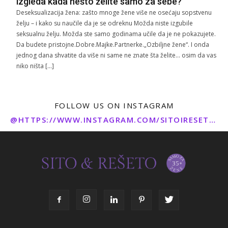
izgleda kada nešto želite samo za sebe?
Deseksualizacija žena: zašto mnoge žene više ne osećaju sopstvenu
želju – i kako su naučile da je se odreknu Možda niste izgubile
seksualnu želju. Možda ste samo godinama učile da je ne pokazujete.
Da budete pristojne.Dobre.Majke.Partnerke.„Ozbiljne žene“. I onda
jednog dana shvatite da više ni same ne znate šta želite… osim da vas
niko ništa […]
FOLLOW US ON INSTAGRAM
@HTTPS://WWW.INSTAGRAM.COM/SITOIRESETO/