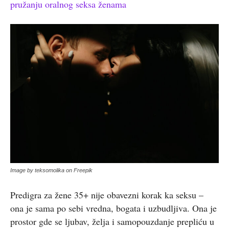
pružanju oralnog seksa ženama
Image by teksomolika on Freepik
Predigra za žene 35+ nije obavezni korak ka seksu –
ona je sama po sebi vredna, bogata i uzbudljiva. Ona je
prostor gde se ljubav, želja i samopouzdanje prepliću u