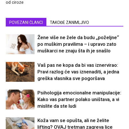
od ciroze
POVEZANI ČLANCI
TAKOĐE ZANIMLJIVO
Žene više ne žele da budu „poželjne“
po muškim pravilima – i upravo zato
muškarci ne znaju šta ih je snašlo
Vaš pas ne kopa da bi vas iznervirao:
Pravi razlog će vas iznenaditi, a jedna
greška vlasnika sve pogoršava
Psihologija emocionalne manipulacije:
Kako vas partner polako uništava, a vi
mislite da ste ludi
Koža vam se opušta, ali ne želite
lifting? OVAJ tretman zagreva lice