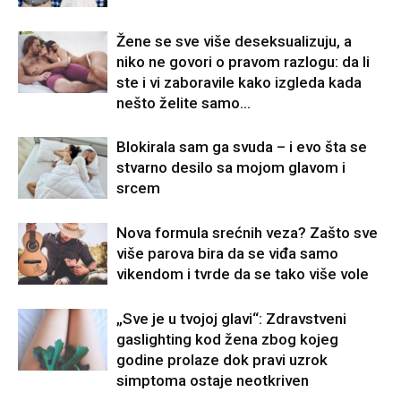
Žene se sve više deseksualizuju, a
niko ne govori o pravom razlogu: da li
ste i vi zaboravile kako izgleda kada
nešto želite samo...
Blokirala sam ga svuda – i evo šta se
stvarno desilo sa mojom glavom i
srcem
Nova formula srećnih veza? Zašto sve
više parova bira da se viđa samo
vikendom i tvrde da se tako više vole
„Sve je u tvojoj glavi“: Zdravstveni
gaslighting kod žena zbog kojeg
godine prolaze dok pravi uzrok
simptoma ostaje neotkriven