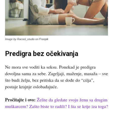
Image by Racool_studio on Freepik
Predigra bez očekivanja
Ne mora sve voditi ka seksu. Ponekad je predigra
dovoljna sama za sebe. Zagrljaji, maženje, masaža – sve
što budi želju, bez pritiska da se dođe do “cilja”,
postaje krajnje oslobađajuće.
Pročitajte i ovo:
Želite da gledate svoju ženu sa drugim
muškarcem? Zašto biste to radili? I šta se krije iza toga?