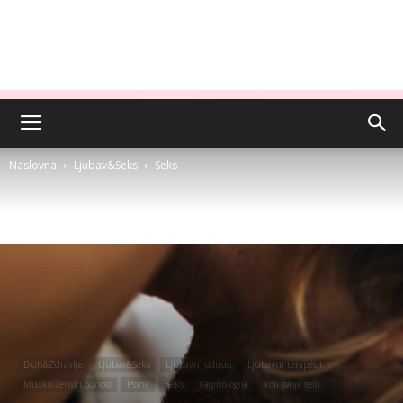
Naslovna
Ljubav&Seks
Seks
Duh&Zdravlje
Ljubav&Seks
Ljubavni odnosi
Ljubavni terapeut
Muško-ženski odnosi
Psiha
Seks
Vaginologija
Voli svoje telo