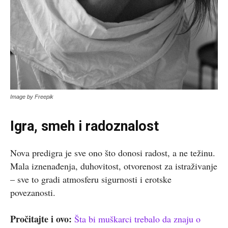
Image by Freepik
Igra, smeh i radoznalost
Nova predigra je sve ono što donosi radost, a ne težinu.
Mala iznenađenja, duhovitost, otvorenost za istraživanje
– sve to gradi atmosferu sigurnosti i erotske
povezanosti.
Pročitajte i ovo:
Šta bi muškarci trebalo da znaju o