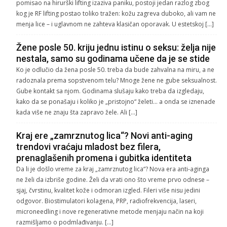
pomisao na hirurški lifting izaziva paniku, postoji jedan razlog zbog
kog je RF lifting postao toliko tražen: kožu zagreva duboko, ali vam ne
menja lice – i uglavnom ne zahteva klasičan oporavak. U estetskoj […]
Žene posle 50. kriju jednu istinu o seksu: želja nije
nestala, samo su godinama učene da je se stide
Ko je odlučio da žena posle 50. treba da bude zahvalna na miru, a ne
radoznala prema sopstvenom telu? Mnoge žene ne gube seksualnost.
Gube kontakt sa njom. Godinama slušaju kako treba da izgledaju,
kako da se ponašaju i koliko je „pristojno“ želeti… a onda se iznenade
kada više ne znaju šta zapravo žele. Ali […]
Kraj ere „zamrznutog lica“? Novi anti-aging
trendovi vraćaju mladost bez filera,
prenaglašenih promena i gubitka identiteta
Da li je došlo vreme za kraj „zamrznutog lica“? Nova era anti-aginga
ne želi da izbriše godine. Želi da vrati ono što vreme prvo odnese –
sjaj, čvrstinu, kvalitet kože i odmoran izgled. Fileri više nisu jedini
odgovor. Biostimulatori kolagena, PRP, radiofrekvencija, laseri,
microneedling i nove regenerativne metode menjaju način na koji
razmišljamo o podmlađivanju. […]