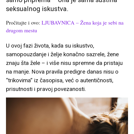
seksualnog iskustva.
Pročitajte i ovo:
LJUBAVNICA – Žena koja je sebi na
drugom mestu
U ovoj fazi života, kada su iskustvo,
samopouzdanje i želje konačno sazrele, žene
znaju šta žele – i više nisu spremne da pristaju
na manje. Nova pravila predigre danas nisu o
“trikovima” iz časopisa, već o autentičnosti,
prisutnosti i pravoj povezanosti.