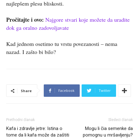
najlepšem plesu bliskosti.
Pročitajte i ovo:
Najgore stvari koje možete da uradite
dok ga oralno zadovoljavate
Kad jednom osetimo tu vrstu povezanosti – nema
nazad. I zašto bi bilo?
Facebook
Twitter
Share
Prethodni članak
Sledeći članak
Kafa i zdravlje jetre: Istina o
Mogu li čia semenke da
tome da li kafa može da zaštiti
pomognu u mršavljenju?