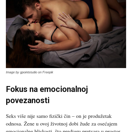
Image by gpointstudio on Freepik
Fokus na emocionalnoj
povezanosti
Seks više nije samo fizički čin – on je produžetak
odnosa. Žene u ovoj životnoj dobi žude za osećajem
emocionalne bliskosti, što predigru pretvara u prostor