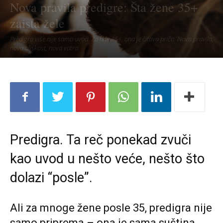
Nova pravila predigre: Šta žene 35+
zaista žele
Predigra više nije samo uvod. Za nas 35+, ona je čitava priča. Nova pravila,
nova bliskost, nova vatra.
Predigra. Ta reč ponekad zvuči
kao uvod u nešto veće, nešto što
dolazi “posle”.
Ali za mnoge žene posle 35, predigra nije
samo priprema – ona je sama suština