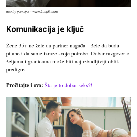
foto by yanalya – www.freepik.com
Komunikacija je ključ
Žene 35+ ne žele da partner nagađa – žele da budu
pitane i da same izraze svoje potrebe. Dobar razgovor o
željama i granicama može biti najuzbudljiviji oblik
predigre.
Pročitajte i ovo:
Šta je to dobar seks?!