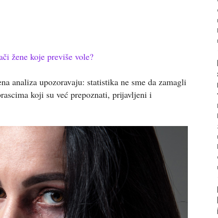
ači žene koje previše vole?
ena analiza upozoravaju: statistika ne sme da zamagli
brascima koji su već prepoznati, prijavljeni i