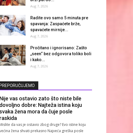
Aug 7, 2026
Radite ovo samo 5 minuta pre
spavanja: Zaspaćete brže,
spavaćete mirnije...
Aug 7, 2026
Pročitano i ignorisano: Zašto
„seen“ bez odgovora toliko boli
i kako...
Aug 7, 2026
PREPORUČUJEMO
Nije vas ostavio zato što niste bile
dovoljno dobre: Najteža istina koju
svaka žena mora da čuje posle
raskida
Mislite da vas je ostavio zbog druge? Evo istine koju
većina žena shvati prekasno Najveća greška posle