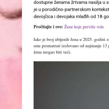
dostupne ženama žrtvama nasilja u s
je u porodično-partnerskom kontekstu
devojčica i devojaka mlađih od 18 go
Pročitajte i ovo:
Žene koje previše vole
Iako je broj ubijenih žena u 2025. godini 
sme posmatrati izolovano od najmanje 13 p
žena mogao biti veći.