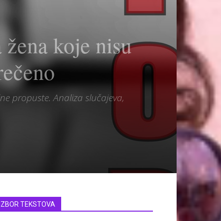
a žena koje nisu
prečeno
alne propuste. Analiza slučajeva,
IZBOR TEKSTOVA