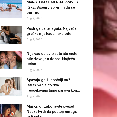
MARS U RAKU MENJA PRAVILA
IGRE: Bićemo spremni da se
borimo...
Aug 8, 2026
Pusti ga da te izgubi: Najveća
greška nije kada neko ode...
Aug 8, 2026
Nije vas ostavio zato što niste
bile dovoljno dobre: Najteža
istina...
Aug 7, 2026
Spavaju goli i srećniji su?
Istraživanje otkriva
neočekivanu tajnu parova koji...
Aug 7, 2026
Muškarci, zaboravite cveće!
Nauka tvrdi da postoji mnogo
brži put do...