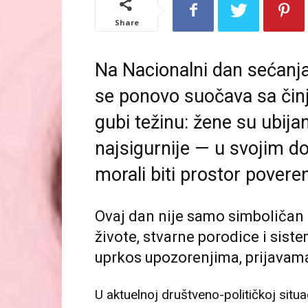
Share
Na Nacionalni dan sećanja 
se ponovo suočava sa činj
gubi težinu: žene su ubij
najsigurnije — u svojim 
morali biti prostor povere
Ovaj dan nije samo simboličan 
živote, stvarne porodice i sist
uprkos upozorenjima, prijavama
U aktuelnoj društveno-političkoj situacij