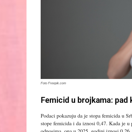
Foto Freepik.com
Femicid u brojkama: pad 
Podaci pokazuju da je stopa femicida u Sr
stope femicida i da iznosi 0,47. Kada je u
odnosima, ona u 2025. godini iznosi 0,26,