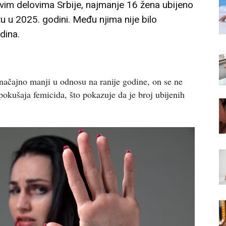
vim delovima Srbije, najmanje 16 žena ubijeno
 u 2025. godini. Među njima nije bilo
dina.
značajno manji u odnosu na ranije godine, on se ne
okušaja femicida, što pokazuje da je broj ubijenih