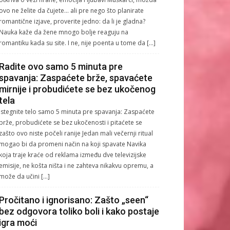
ovo ne želite da čujete… ali pre nego što planirate
romantične izjave, proverite jedno: da li je gladna?
Nauka kaže da žene mnogo bolje reaguju na
romantiku kada su site. I ne, nije poenta u tome da […]
Radite ovo samo 5 minuta pre
spavanja: Zaspaćete brže, spavaćete
mirnije i probudićete se bez ukočenog
tela
Istegnite telo samo 5 minuta pre spavanja: Zaspaćete
brže, probudićete se bez ukočenosti i pitaćete se
zašto ovo niste počeli ranije Jedan mali večernji ritual
mogao bi da promeni način na koji spavate Navika
koja traje kraće od reklama između dve televizijske
emisije, ne košta ništa i ne zahteva nikakvu opremu, a
može da učini […]
Pročitano i ignorisano: Zašto „seen“
bez odgovora toliko boli i kako postaje
igra moći