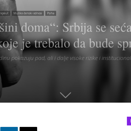
rapeut
Muško-ženski odnosi
Psiha
išini doma“: Srbija se seć
 koje je trebalo da bude s
inu pokazuju pad, ali i dalje visoke rizike i institucion