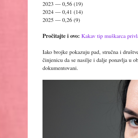
2023 — 0,56 (19)
2024 — 0,41 (14)
2025 — 0,26 (9)
Pročitajte i ovo:
Kakav tip muškarca privl
Iako brojke pokazuju pad, stručna i društv
činjenicu da se nasilje i dalje ponavlja u o
dokumentovani.