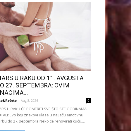
ARS U RAKU OD 11. AVGUSTA
O 27. SEPTEMBRA: OVIM
NACIMA...
to&Rešeto
-
Aug 8, 2026
0
ARS U RAKU ĆE POMERITI SVE ŠTO STE GODINAMA
TALI: Evo koji znakovi ulaze u najjaču emotivnu
rbu do 27. septembra Neko će renovirati kuću,...