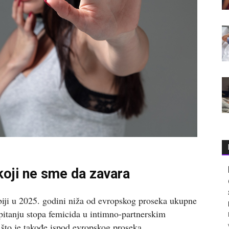
koji ne sme da zavara
biji u 2025. godini niža od evropskog proseka ukupne
 pitanju stopa femicida u intimno-partnerskim
 što je takođe ispod evropskog proseka.