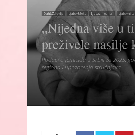
Duh&Zdravlje
Ljubav&Seks
Ljubavni odnosi
Ljubavni te
„Nijedna više u t
preživele nasilje
Podaci o femicidu u Srbiji za 2025. god
regiona i upozorenja stručnjaka.