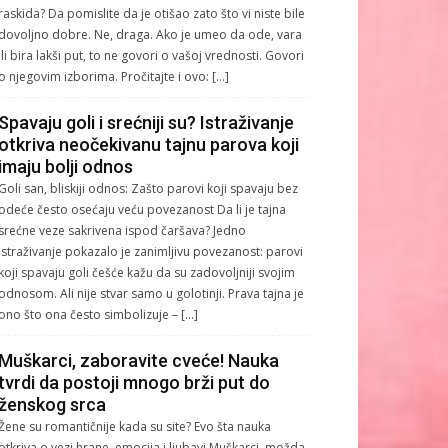
raskida? Da pomislite da je otišao zato što vi niste bile
dovoljno dobre. Ne, draga. Ako je umeo da ode, vara
ili bira lakši put, to ne govori o vašoj vrednosti. Govori
o njegovim izborima. Pročitajte i ovo: […]
Spavaju goli i srećniji su? Istraživanje
otkriva neočekivanu tajnu parova koji
imaju bolji odnos
Goli san, bliskiji odnos: Zašto parovi koji spavaju bez
odeće često osećaju veću povezanost Da li je tajna
srećne veze sakrivena ispod čaršava? Jedno
istraživanje pokazalo je zanimljivu povezanost: parovi
koji spavaju goli češće kažu da su zadovoljniji svojim
odnosom. Ali nije stvar samo u golotinji. Prava tajna je
ono što ona često simbolizuje – […]
Muškarci, zaboravite cveće! Nauka
tvrdi da postoji mnogo brži put do
ženskog srca
Žene su romantičnije kada su site? Evo šta nauka
otkriva o vezi hrane, emocija i ljubavi Muškarci, možda