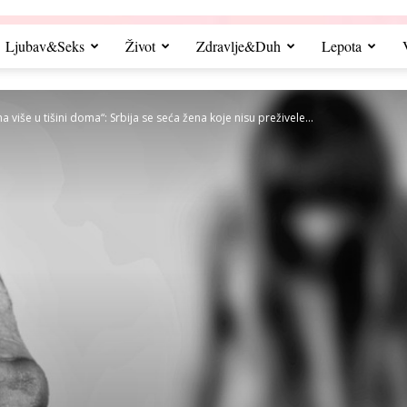
Ljubav&Seks
Život
Zdravlje&Duh
Lepota
a više u tišini doma“: Srbija se seća žena koje nisu preživele...