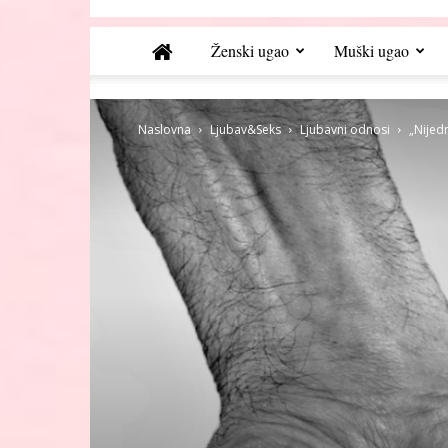
Ženski ugao
Muški ugao
Naslovna
Ljubav&Seks
Ljubavni odnosi
„Nijedn