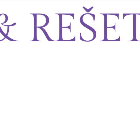
Sito&Rešeto