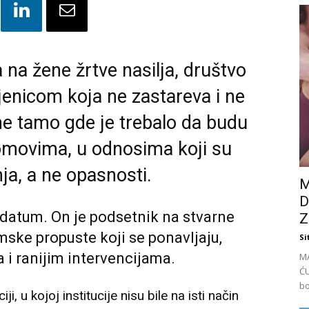
na žene žrtve nasilja, društvo
enicom koja ne zastareva i ne
ane tamo gde je trebalo da budu
domovima, u odnosima koji su
nja, a ne opasnosti.
M
D
datum. On je podsetnik na stvarne
Z
emske propuste koji se ponavljaju,
Si
 i ranijim intervencijama.
M
ĆU
bo
i, u kojoj institucije nisu bile na isti način