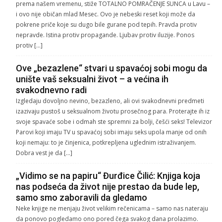
prema našem vremenu, stiže TOTALNO POMRAČENJE SUNCA u Lavu –
i ovo nije običan mlad Mesec. Ovo je nebeski reset koji može da
pokrene priče koje su dugo bile gurane pod tepih. Pravda protiv
nepravde. Istina protiv propagande. Ljubav protiv iluzije. Ponos
protiv […]
Ove „bezazlene“ stvari u spavaćoj sobi mogu da
unište vaš seksualni život – a većina ih
svakodnevno radi
Izgledaju dovoljno nevino, bezazleno, ali ovi svakodnevni predmeti
izazivaju pustoš u seksualnom životu prosečnog para. Proterajte ih iz
svoje spavaće sobe i odmah ste spremni za bolji, češći seks! Televizor
Parovi koji imaju TV u spavaćoj sobi imaju seks upola manje od onih
koji nemaju: to je činjenica, potkrepljena uglednim istraživanjem.
Dobra vest je da […]
„Vidimo se na papiru“ Đurđice Čilić: Knjiga koja
nas podseća da život nije prestao da bude lep,
samo smo zaboravili da gledamo
Neke knjige ne menjaju život velikim rečenicama – samo nas nateraju
da ponovo pogledamo ono pored čega svakog dana prolazimo.