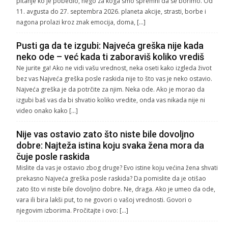
pitanje ko je pobedio, nego za koga smo spremni da se borimo. Od
11. avgusta do 27. septembra 2026. planeta akcije, strasti, borbe i
nagona prolazi kroz znak emocija, doma, […]
Pusti ga da te izgubi: Najveća greška nije kada
neko ode – već kada ti zaboraviš koliko vrediš
Ne jurite ga! Ako ne vidi vašu vrednost, neka oseti kako izgleda život
bez vas Najveća greška posle raskida nije to što vas je neko ostavio.
Najveća greška je da potrčite za njim. Neka ode. Ako je morao da
izgubi baš vas da bi shvatio koliko vredite, onda vas nikada nije ni
video onako kako […]
Nije vas ostavio zato što niste bile dovoljno
dobre: Najteža istina koju svaka žena mora da
čuje posle raskida
Mislite da vas je ostavio zbog druge? Evo istine koju većina žena shvati
prekasno Najveća greška posle raskida? Da pomislite da je otišao
zato što vi niste bile dovoljno dobre. Ne, draga. Ako je umeo da ode,
vara ili bira lakši put, to ne govori o vašoj vrednosti. Govori o
njegovim izborima. Pročitajte i ovo: […]