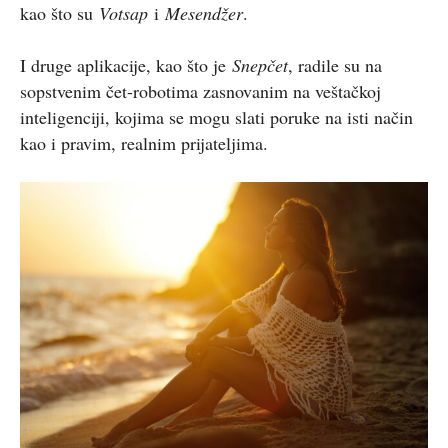
kao što su
Votsap
i
Mesendžer
.
I druge aplikacije, kao što je
Snepčet
, radile su na
sopstvenim čet-robotima zasnovanim na veštačkoj
inteligenciji, kojima se mogu slati poruke na isti način
kao i pravim, realnim prijateljima.