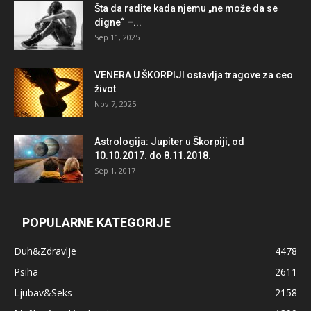
Šta da radite kada njemu „ne može da se
digne“ –...
Sep 11, 2025
VENERA U ŠKORPIJI ostavlja tragove za ceo
život
Nov 7, 2025
Astrologija: Jupiter u Škorpiji, od
10.10.2017. do 8.11.2018.
Sep 1, 2017
POPULARNE KATEGORIJE
Duh&Zdravlje
4478
Psiha
2611
Ljubav&Seks
2158