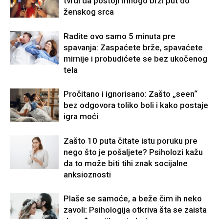
tvrdi da postoji mnogo brži put do
ženskog srca
Radite ovo samo 5 minuta pre
spavanja: Zaspaćete brže, spavaćete
mirnije i probudićete se bez ukočenog
tela
Pročitano i ignorisano: Zašto „seen“
bez odgovora toliko boli i kako postaje
igra moći
Zašto 10 puta čitate istu poruku pre
nego što je pošaljete? Psiholozi kažu
da to može biti tihi znak socijalne
anksioznosti
Plaše se samoće, a beže čim ih neko
zavoli: Psihologija otkriva šta se zaista