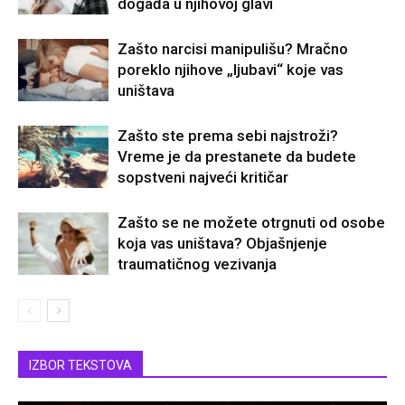
događa u njihovoj glavi
Zašto narcisi manipulišu? Mračno
poreklo njihove „ljubavi“ koje vas
uništava
Zašto ste prema sebi najstroži?
Vreme je da prestanete da budete
sopstveni najveći kritičar
Zašto se ne možete otrgnuti od osobe
koja vas uništava? Objašnjenje
traumatičnog vezivanja
IZBOR TEKSTOVA