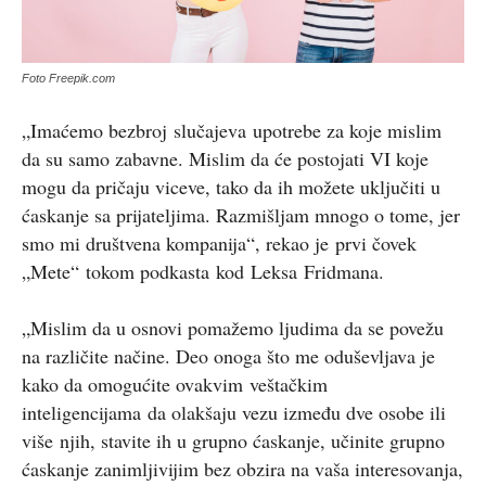
Foto Freepik.com
„I
maćemo bezbroj
slučajev
a
upotrebe za koje mislim
da su samo zabavn
e. Mislim da će postojati VI koje
mogu da pričaju viceve, tako da ih možete uključiti u
ćaskanje sa prijateljima. Razmišljam mnogo o tome, jer
smo mi društvena kompanija
“, rekao je
prvi čovek
„Mete“
tokom podkasta
kod
Leks
a
Fridman
a
.
„
Mislim da u osnovi pomažemo ljudima da se povežu
na različite načine. Deo onoga što me oduševljava je
kako da omogućite ovakvim
veštačkim
inteligencijama
da olakšaju vezu između dve osobe ili
više
njih
, stavite ih u grupno ćaskanje, učinite grupno
ćaskanje zanimljivijim bez obzira na vaša interesovanja,