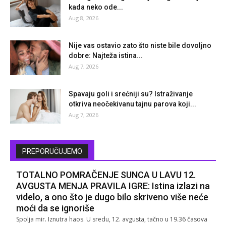
kada neko ode...
Aug 8, 2026
Nije vas ostavio zato što niste bile dovoljno
dobre: Najteža istina...
Aug 7, 2026
Spavaju goli i srećniji su? Istraživanje
otkriva neočekivanu tajnu parova koji...
Aug 7, 2026
PREPORUČUJEMO
TOTALNO POMRAČENJE SUNCA U LAVU 12.
AVGUSTA MENJA PRAVILA IGRE: Istina izlazi na
videlo, a ono što je dugo bilo skriveno više neće
moći da se ignoriše
Spolja mir. Iznutra haos. U sredu, 12. avgusta, tačno u 19.36 časova