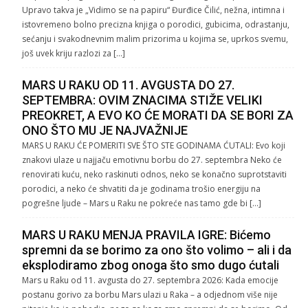
Upravo takva je „Vidimo se na papiru“ Đurđice Čilić, nežna, intimna i
istovremeno bolno precizna knjiga o porodici, gubicima, odrastanju,
sećanju i svakodnevnim malim prizorima u kojima se, uprkos svemu,
još uvek kriju razlozi za […]
MARS U RAKU OD 11. AVGUSTA DO 27.
SEPTEMBRA: OVIM ZNACIMA STIŽE VELIKI
PREOKRET, A EVO KO ĆE MORATI DA SE BORI ZA
ONO ŠTO MU JE NAJVAŽNIJE
MARS U RAKU ĆE POMERITI SVE ŠTO STE GODINAMA ĆUTALI: Evo koji
znakovi ulaze u najjaču emotivnu borbu do 27. septembra Neko će
renovirati kuću, neko raskinuti odnos, neko se konačno suprotstaviti
porodici, a neko će shvatiti da je godinama trošio energiju na
pogrešne ljude – Mars u Raku ne pokreće nas tamo gde bi […]
MARS U RAKU MENJA PRAVILA IGRE: Bićemo
spremni da se borimo za ono što volimo – ali i da
eksplodiramo zbog onoga što smo dugo ćutali
Mars u Raku od 11. avgusta do 27. septembra 2026: Kada emocije
postanu gorivo za borbu Mars ulazi u Raka – a odjednom više nije