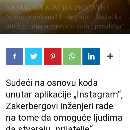
NEMATE S KIM DA PRIČATE?
Nema problema! Instagram i veštačka
inteligencija napraviće vam „prijatelja“
Sudeći na osnovu koda
unutar aplikacije „Instagram“,
Zakerbergovi inženjeri rade
na tome da omoguće ljudima
da stvaraju „prijatelje“