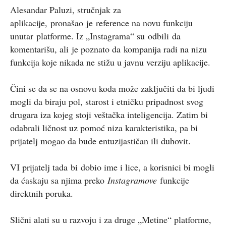
Alesand
a
r Paluzi
, stručnjak za
aplikacije,
pronašao
je
reference na novu funkciju
unutar
platforme. Iz „
Instagram
a“ su
odbi
li
da
komentariš
u, ali
je poznato da
kompanija radi na nizu
funkcija koje nikada ne stižu u javnu verziju aplikacije.
Čini se da se na osnovu koda može zaključiti da bi ljudi
mogli da biraju pol, starost i etničku pripadnost svog
drugara iza kojeg stoji veštačka inteligencija. Zatim bi
odabrali ličnost uz pomoć niza karakteristika, pa bi
prijatelj mogao da bude entuzijastičan ili duhovit.
VI p
rijatelj tada
bi
dobio ime i lice, a korisnici bi mogli
da ćaskaju sa njima preko
Instagramove
funkcije
direktnih poruka.
Slični alati su u razvoju i za druge „Metine“ platforme,