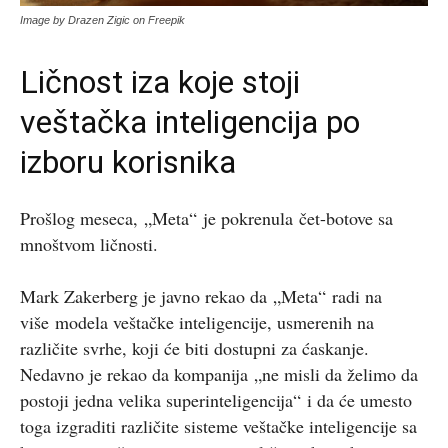
Image by Drazen Zigic on Freepik
Ličnost iza koje stoji
veštačka inteligencija po
izboru korisnika
Prošlog meseca,
„
Meta
“
je pokrenula
če
t-botove sa
mnoštvom ličnosti.
Mark Zakerberg je javno rekao da
„
Meta
“
radi na
više
modela veštačke inteligencije
, usmerenih na
različite svrhe, koji će biti dostupni za ćaskanje.
Nedavno je rekao da kompanija
„
ne misli da želimo da
postoji jedna velika superinteligencija
“
i da će umesto
toga izgraditi različite sisteme veštačke inteligencije sa