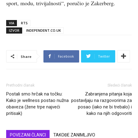
sport, modu, trivijalnosti
“, poručio je Zakerberg.
VIA
RTS
IZVOR
INDEPENDENT.CO.UK
Facebook
Twitter
Share
Prethodni članak
Sledeći članak
Postali smo hrčak na točku:
Zabranjena pitanja koja
Kako je wellness postao nužna
postavljaju na razgovorima za
obaveza (žene trpe najveći
posao (iako ne bi trebalo) i
pritisak)
kako na njih odgovoriti
POVEZANI ČLANCI
TAKOĐE ZANIMLJIVO