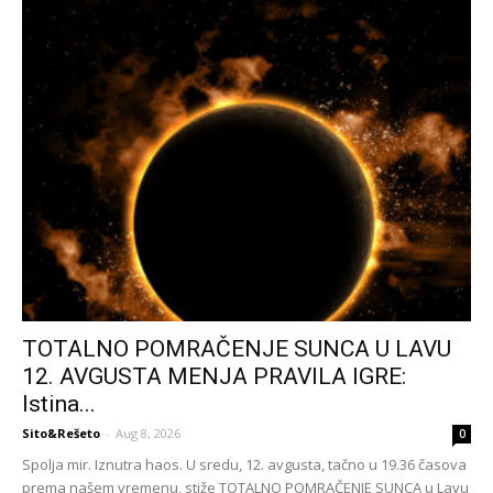
TOTALNO POMRAČENJE SUNCA U LAVU
12. AVGUSTA MENJA PRAVILA IGRE:
Istina...
Sito&Rešeto
-
Aug 8, 2026
0
Spolja mir. Iznutra haos. U sredu, 12. avgusta, tačno u 19.36 časova
prema našem vremenu, stiže TOTALNO POMRAČENJE SUNCA u Lavu