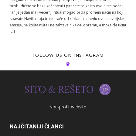
probudićete se bez ukočenosti i pitaćete se zašto ovo niste počeli
ranije Jedan mali večernji ritual mogao bi da promeni način na koji
spavate Navika koja traje kraće od reklama između dve televizijske
emisije, ne košta ništa i ne zahteva nikakvu opremu, a može da učini
[…]
FOLLOW US ON INSTAGRAM
@
Non-profit website.
NAJČITANIJI ČLANCI