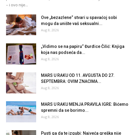
– i ovo nije...
Ove „bezazlene“ stvari u spavaćoj sobi
mogu da unište vaš seksualni...
Aug 8, 2026
„Vidimo se na papiru“ Đurđice Čilić: Knjiga
koja nas podseća da...
Aug 8, 2026
MARS U RAKU OD 11. AVGUSTA DO 27.
SEPTEMBRA: OVIM ZNACIMA...
Aug 8, 2026
MARS U RAKU MENJA PRAVILA IGRE: Bićemo
spremni da se borimo...
Aug 8, 2026
Pusti ga da te izgubi: Najveća greška nije