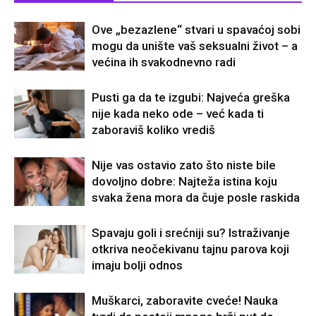
Ove „bezazlene“ stvari u spavaćoj sobi
mogu da unište vaš seksualni život – a
većina ih svakodnevno radi
Pusti ga da te izgubi: Najveća greška
nije kada neko ode – već kada ti
zaboraviš koliko vrediš
Nije vas ostavio zato što niste bile
dovoljno dobre: Najteža istina koju
svaka žena mora da čuje posle raskida
Spavaju goli i srećniji su? Istraživanje
otkriva neočekivanu tajnu parova koji
imaju bolji odnos
Muškarci, zaboravite cveće! Nauka