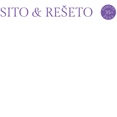
Sito&Rešeto