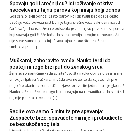
Spavaju goli i srećniji su? Istraživanje otkriva
neočekivanu tajnu parova koji imaju bolji odnos
Goli san, bliskiji odnos: Zašto parovi koji spavaju bez odeće često
osećaju veću povezanost Da li je tajna srećne veze sakrivena ispod
čaršava? Jedno istraživanje pokazalo je zanimljivu povezanost: parovi
koji spavaju goli češće kažu da su zadovoljniji svojim odnosom. Ali
nije stvar samo u golotinji. Prava tajna je ono što ona često
simbolizuje – […]
Muškarci, zaboravite cveće! Nauka tvrdi da
postoji mnogo brži put do ženskog srca
Žene su romantičnije kada su site? Evo šta nauka otkriva o vezi hrane,
emocija i ljubavi Muškarci, možda ovo ne želite da čujete… ali pre
nego što planirate romantične izjave, proverite jedno: da li je gladna?
Nauka kaže da žene mnogo bolje reaguju na romantiku kada su site. I
ne, nije poenta u tome da […]
Radite ovo samo 5 minuta pre spavanja:
Zaspaćete brže, spavaćete mirnije i probudićete
se bez ukočenog tela
Istegnite telo samo 5 minuta pre spavanja: Zaspaćete brže,