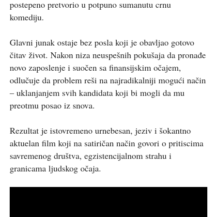
postepeno pretvorio u potpuno sumanutu crnu
komediju.
Glavni junak ostaje bez posla koji je obavljao gotovo
čitav život. Nakon niza neuspešnih pokušaja da pronađe
novo zaposlenje i suočen sa finansijskim očajem,
odlučuje da problem reši na najradikalniji mogući način
– uklanjanjem svih kandidata koji bi mogli da mu
preotmu posao iz snova.
Rezultat je istovremeno urnebesan, jeziv i šokantno
aktuelan film koji na satiričan način govori o pritiscima
savremenog društva, egzistencijalnom strahu i
granicama ljudskog očaja.