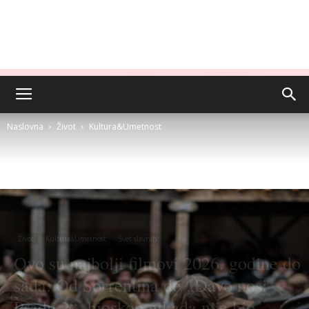
Naslovna
Život
Kultura&Umetnost
Život
Kultura&Umetnost
Svet slavnih
Ovo su najbolji filmovi 2026. godine do
sada: Od Sorrentina do „Đavo nosi
Pradu 2“, bioskop nikada nije bio