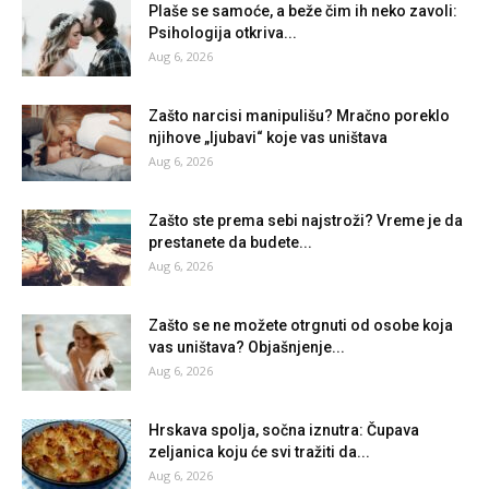
Plaše se samoće, a beže čim ih neko zavoli:
Psihologija otkriva...
Aug 6, 2026
Zašto narcisi manipulišu? Mračno poreklo
njihove „ljubavi“ koje vas uništava
Aug 6, 2026
Zašto ste prema sebi najstroži? Vreme je da
prestanete da budete...
Aug 6, 2026
Zašto se ne možete otrgnuti od osobe koja
vas uništava? Objašnjenje...
Aug 6, 2026
Hrskava spolja, sočna iznutra: Čupava
zeljanica koju će svi tražiti da...
Aug 6, 2026