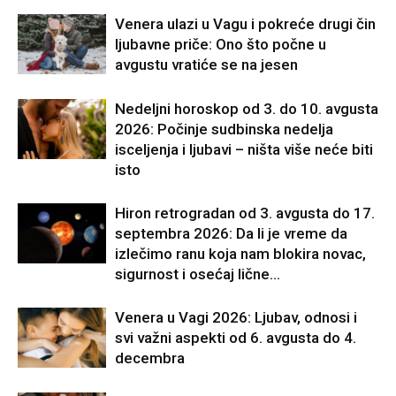
Venera ulazi u Vagu i pokreće drugi čin
ljubavne priče: Ono što počne u
avgustu vratiće se na jesen
Nedeljni horoskop od 3. do 10. avgusta
2026: Počinje sudbinska nedelja
isceljenja i ljubavi – ništa više neće biti
isto
Hiron retrogradan od 3. avgusta do 17.
septembra 2026: Da li je vreme da
izlečimo ranu koja nam blokira novac,
sigurnost i osećaj lične...
Venera u Vagi 2026: Ljubav, odnosi i
svi važni aspekti od 6. avgusta do 4.
decembra