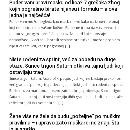
Puder vam pravi masku od lica? 7 grešaka zbog
kojih pogrešno birate nijansu i formulu – a ova
jedna je najčešća!
Puder vam možda izgleda kao maska – evo kako da izaberete onaj
koji će se stopiti sa vašom kožom Puder ne treba da vas pretvori u
osobu sa „drugim licem“. Ako se razdvaja od kože, postaje
narandžast, uvlači se u bore ili nestane pre ručka – možda problem
nije u vašem licu, već u pogrešnoj […]
Niste rođeni za sprint, već za pobedu na duge
staze: Sunce trigon Saturn otkriva tajnu ljudi koji
ostavljaju trag
Sunce trigon Saturn: Astrološki potpis ljudi koji ne blistaju preko noći –
već grade uspeh koji traje decenijama Neki ljudi nisu rođeni za sprint.
Rođeni su za maraton. I upravo zato na kraju pobeđuju. Sunce trigon
Saturn u natalnoj karti nosi energiju tihih graditelja – ljudi koji ne traže
reflektore, ali ih život na kraju […]
Žene više ne žele da budu „poželjne“ po muškim
pravilima – i upravo zato muškarci ne znaju šta
ih je snašlo