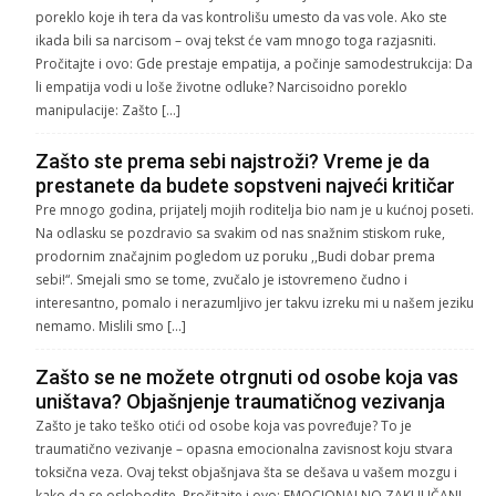
poreklo koje ih tera da vas kontrolišu umesto da vas vole. Ako ste
ikada bili sa narcisom – ovaj tekst će vam mnogo toga razjasniti.
Pročitajte i ovo: Gde prestaje empatija, a počinje samodestrukcija: Da
li empatija vodi u loše životne odluke? Narcisoidno poreklo
manipulacije: Zašto […]
Zašto ste prema sebi najstroži? Vreme je da
prestanete da budete sopstveni najveći kritičar
Pre mnogo godina, prijatelj mojih roditelja bio nam je u kućnoj poseti.
Na odlasku se pozdravio sa svakim od nas snažnim stiskom ruke,
prodornim značajnim pogledom uz poruku ,,Budi dobar prema
sebi!“. Smejali smo se tome, zvučalo je istovremeno čudno i
interesantno, pomalo i nerazumljivo jer takvu izreku mi u našem jeziku
nemamo. Mislili smo […]
Zašto se ne možete otrgnuti od osobe koja vas
uništava? Objašnjenje traumatičnog vezivanja
Zašto je tako teško otići od osobe koja vas povređuje? To je
traumatično vezivanje – opasna emocionalna zavisnost koju stvara
toksična veza. Ovaj tekst objašnjava šta se dešava u vašem mozgu i
kako da se oslobodite. Pročitajte i ovo: EMOCIONALNO ZAKLJUČANI