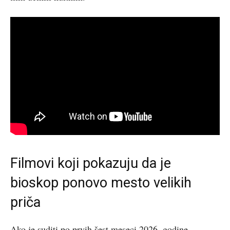
Filmovi koji pokazuju da je
bioskop ponovo mesto velikih
priča
Ako je suditi po prvih šest meseci 2026. godine,