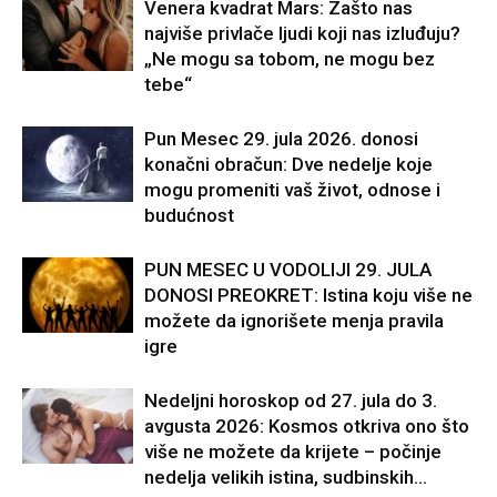
Venera kvadrat Mars: Zašto nas
najviše privlače ljudi koji nas izluđuju?
„Ne mogu sa tobom, ne mogu bez
tebe“
Pun Mesec 29. jula 2026. donosi
konačni obračun: Dve nedelje koje
mogu promeniti vaš život, odnose i
budućnost
PUN MESEC U VODOLIJI 29. JULA
DONOSI PREOKRET: Istina koju više ne
možete da ignorišete menja pravila
igre
Nedeljni horoskop od 27. jula do 3.
avgusta 2026: Kosmos otkriva ono što
više ne možete da krijete – počinje
nedelja velikih istina, sudbinskih...