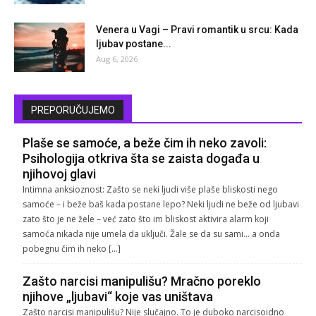
Venera u Vagi – Pravi romantik u srcu: Kada
ljubav postane...
Aug 6, 2026
PREPORUČUJEMO
Plaše se samoće, a beže čim ih neko zavoli:
Psihologija otkriva šta se zaista događa u
njihovoj glavi
Intimna anksioznost: Zašto se neki ljudi više plaše bliskosti nego
samoće – i beže baš kada postane lepo? Neki ljudi ne beže od ljubavi
zato što je ne žele – već zato što im bliskost aktivira alarm koji
samoća nikada nije umela da uključi. Žale se da su sami… a onda
pobegnu čim ih neko […]
Zašto narcisi manipulišu? Mračno poreklo
njihove „ljubavi“ koje vas uništava
Zašto narcisi manipulišu? Nije slučajno. To je duboko narcisoidno