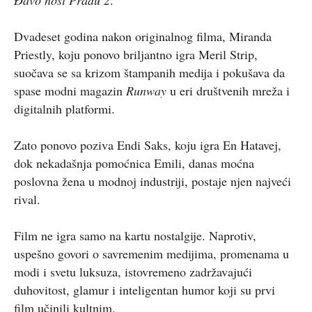
Đavo nosi Pradu 2
.
Dvadeset godina nakon originalnog filma, Miranda
Priestly, koju ponovo briljantno igra Meril Strip,
suočava se sa krizom štampanih medija i pokušava da
spase modni magazin
Runway
u eri društvenih mreža i
digitalnih platformi.
Zato ponovo poziva Endi Saks, koju igra En Hatavej,
dok nekadašnja pomoćnica Emili, danas moćna
poslovna žena u modnoj industriji, postaje njen najveći
rival.
Film ne igra samo na kartu nostalgije. Naprotiv,
uspešno govori o savremenim medijima, promenama u
modi i svetu luksuza, istovremeno zadržavajući
duhovitost, glamur i inteligentan humor koji su prvi
film učinili kultnim.