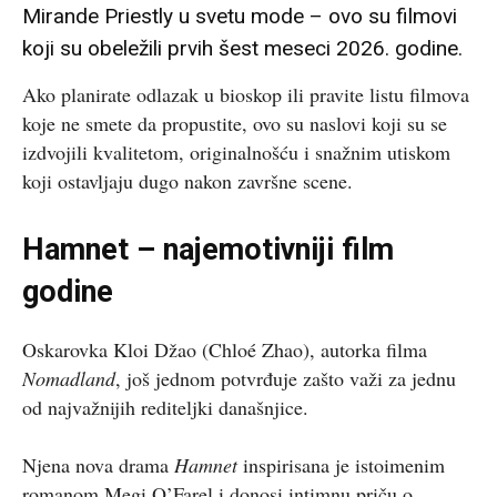
Mirande Priestly u svetu mode – ovo su filmovi
koji su obeležili prvih šest meseci 2026. godine.
Ako planirate odlazak u bioskop ili pravite listu filmova
koje ne smete da propustite, ovo su naslovi koji su se
izdvojili kvalitetom, originalnošću i snažnim utiskom
koji ostavljaju dugo nakon završne scene.
Hamnet – najemotivniji film
godine
Oskarovka Kloi Džao (Chloé Zhao), autorka filma
Nomadland
, još jednom potvrđuje zašto važi za jednu
od najvažnijih rediteljki današnjice.
Njena nova drama
Hamnet
inspirisana je istoimenim
romanom Megi O’Farel i donosi intimnu priču o