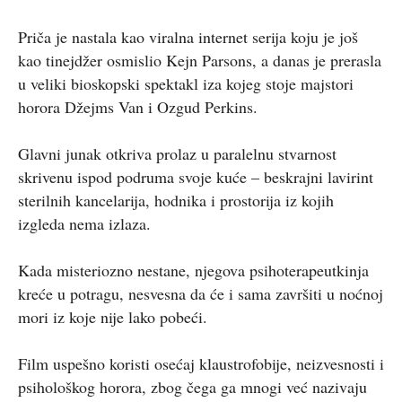
Priča je nastala kao viralna internet serija koju je još
kao tinejdžer osmislio Kejn Parsons, a danas je prerasla
u veliki bioskopski spektakl iza kojeg stoje majstori
horora Džejms Van i Ozgud Perkins.
Glavni junak otkriva prolaz u paralelnu stvarnost
skrivenu ispod podruma svoje kuće – beskrajni lavirint
sterilnih kancelarija, hodnika i prostorija iz kojih
izgleda nema izlaza.
Kada misteriozno nestane, njegova psihoterapeutkinja
kreće u potragu, nesvesna da će i sama završiti u noćnoj
mori iz koje nije lako pobeći.
Film uspešno koristi osećaj klaustrofobije, neizvesnosti i
psihološkog horora, zbog čega ga mnogi već nazivaju