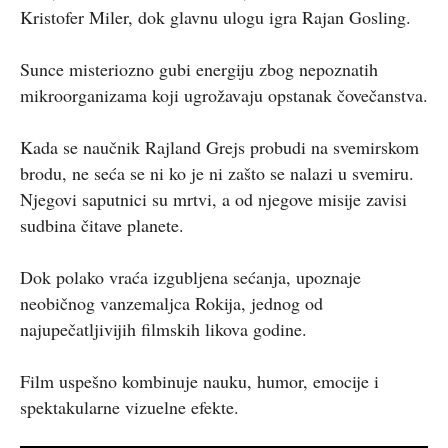
Kristofer Miler, dok glavnu ulogu igra Rajan Gosling.
Sunce misteriozno gubi energiju zbog nepoznatih
mikroorganizama koji ugrožavaju opstanak čovečanstva.
Kada se naučnik Rajland Grejs probudi na svemirskom
brodu, ne seća se ni ko je ni zašto se nalazi u svemiru.
Njegovi saputnici su mrtvi, a od njegove misije zavisi
sudbina čitave planete.
Dok polako vraća izgubljena sećanja, upoznaje
neobičnog vanzemaljca Rokija, jednog od
najupečatljivijih filmskih likova godine.
Film uspešno kombinuje nauku, humor, emocije i
spektakularne vizuelne efekte.