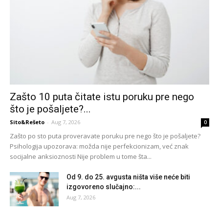
Zašto 10 puta čitate istu poruku pre nego
što je pošaljete?...
Sito&Rešeto
-
Aug 7, 2026
0
Zašto po sto puta proveravate poruku pre nego što je pošaljete?
Psihologija upozorava: možda nije perfekcionizam, već znak
socijalne anksioznosti Nije problem u tome šta...
Od 9. do 25. avgusta ništa više neće biti
izgovoreno slučajno:...
Aug 7, 2026