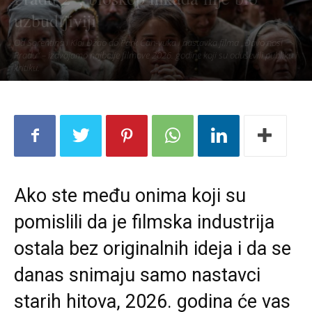
uzbudljiviji
Od Sorentina i Kloi Džao do Park Čan-vuka i nastavka filma „Đavo nosi
Pradu“ – izdvajamo najbolje filmove 2026. godine koji su oduševili publiku i
kritiku.
Ako ste među onima koji su
pomislili da je filmska industrija
ostala bez originalnih ideja i da se
danas snimaju samo nastavci
starih hitova, 2026. godina će vas