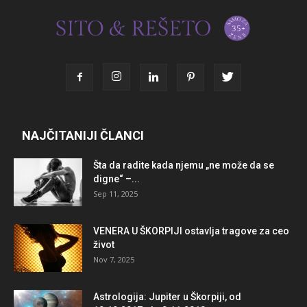
NAJČITANIJI ČLANCI
Šta da radite kada njemu „ne može da se
digne“ –...
Sep 11, 2025
VENERA U ŠKORPIJI ostavlja tragove za ceo
život
Nov 7, 2025
Astrologija: Jupiter u Škorpiji, od