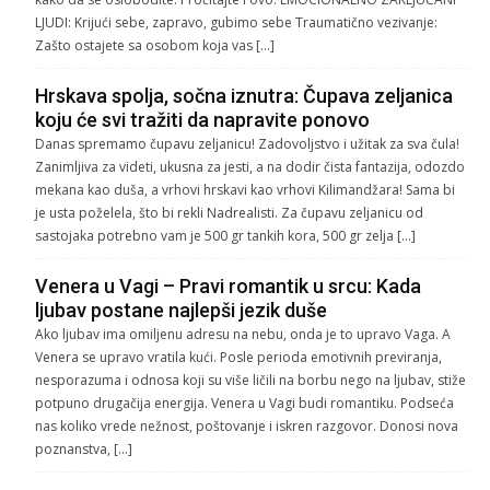
LJUDI: Krijući sebe, zapravo, gubimo sebe Traumatično vezivanje:
Zašto ostajete sa osobom koja vas […]
Hrskava spolja, sočna iznutra: Čupava zeljanica
koju će svi tražiti da napravite ponovo
Danas spremamo čupavu zeljanicu! Zadovoljstvo i užitak za sva čula!
Zanimljiva za videti, ukusna za jesti, a na dodir čista fantazija, odozdo
mekana kao duša, a vrhovi hrskavi kao vrhovi Kilimandžara! Sama bi
je usta poželela, što bi rekli Nadrealisti. Za čupavu zeljanicu od
sastojaka potrebno vam je 500 gr tankih kora, 500 gr zelja […]
Venera u Vagi – Pravi romantik u srcu: Kada
ljubav postane najlepši jezik duše
Ako ljubav ima omiljenu adresu na nebu, onda je to upravo Vaga. A
Venera se upravo vratila kući. Posle perioda emotivnih previranja,
nesporazuma i odnosa koji su više ličili na borbu nego na ljubav, stiže
potpuno drugačija energija. Venera u Vagi budi romantiku. Podseća
nas koliko vrede nežnost, poštovanje i iskren razgovor. Donosi nova
poznanstva, […]