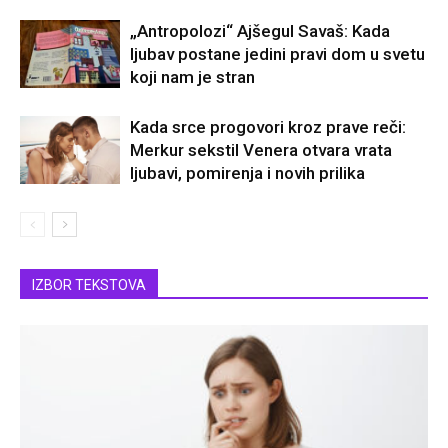
„Antropolozi“ Ajšegul Savaš: Kada
ljubav postane jedini pravi dom u svetu
koji nam je stran
Kada srce progovori kroz prave reči:
Merkur sekstil Venera otvara vrata
ljubavi, pomirenja i novih prilika
IZBOR TEKSTOVA