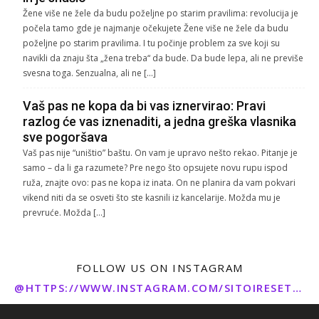
Žene više ne žele da budu poželjne po starim pravilima: revolucija je
počela tamo gde je najmanje očekujete Žene više ne žele da budu
poželjne po starim pravilima. I tu počinje problem za sve koji su
navikli da znaju šta „žena treba“ da bude. Da bude lepa, ali ne previše
svesna toga. Senzualna, ali ne […]
Vaš pas ne kopa da bi vas iznervirao: Pravi
razlog će vas iznenaditi, a jedna greška vlasnika
sve pogoršava
Vaš pas nije “uništio” baštu. On vam je upravo nešto rekao. Pitanje je
samo – da li ga razumete? Pre nego što opsujete novu rupu ispod
ruža, znajte ovo: pas ne kopa iz inata. On ne planira da vam pokvari
vikend niti da se osveti što ste kasnili iz kancelarije. Možda mu je
prevruće. Možda […]
FOLLOW US ON INSTAGRAM
@HTTPS://WWW.INSTAGRAM.COM/SITOIRESETO/