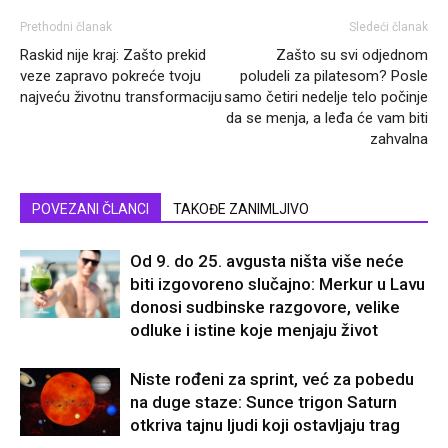
Prethodni članak
Sledeći članak
Raskid nije kraj: Zašto prekid
Zašto su svi odjednom
veze zapravo pokreće tvoju
poludeli za pilatesom? Posle
najveću životnu transformaciju
samo četiri nedelje telo počinje
da se menja, a leđa će vam biti
zahvalna
POVEZANI ČLANCI
TAKOĐE ZANIMLJIVO
Od 9. do 25. avgusta ništa više neće
biti izgovoreno slučajno: Merkur u Lavu
donosi sudbinske razgovore, velike
odluke i istine koje menjaju život
Niste rođeni za sprint, već za pobedu
na duge staze: Sunce trigon Saturn
otkriva tajnu ljudi koji ostavljaju trag