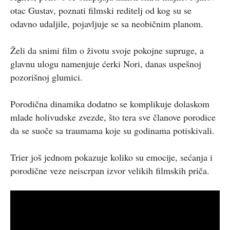
otac Gustav, poznati filmski reditelj od kog su se
odavno udaljile, pojavljuje se sa neobičnim planom.
Želi da snimi film o životu svoje pokojne supruge, a
glavnu ulogu namenjuje ćerki Nori, danas uspešnoj
pozorišnoj glumici.
Porodična dinamika dodatno se komplikuje dolaskom
mlade holivudske zvezde, što tera sve članove porodice
da se suoče sa traumama koje su godinama potiskivali.
Trier još jednom pokazuje koliko su emocije, sećanja i
porodične veze neiscrpan izvor velikih filmskih priča.