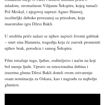
mladom, siromašnom Vilijamu Šekspiru, kojeg tumači
Pol Meskal, i njegovoj supruzi Agnes Hatavej,
isceliteljki duboko povezanoj sa prirodom, koju
maestralno igra Džesi Bakli.
U središtu priče nalazi se njihov najveći životni gubitak
– smrt sina Hamneta, tragedija koja će zauvek promeniti
njihov brak, porodicu i samog Šekspira.
Film istražuje tugu, ljubav, roditeljstvo i način na koji
bol menja ljude. Upravo su emocionalna dubina i
izuzetna gluma Džesi Bakli doneli ovom ostvarenju
osam nominacija za Oskara, kao i nagradu za najbolju
glumicu.