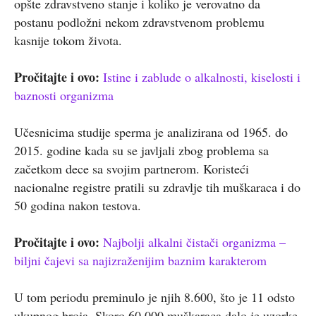
opšte zdravstveno stanje i koliko je verovatno da
postanu podložni nekom zdravstvenom problemu
kasnije tokom života.
Pročitajte i ovo:
Istine i zablude o alkalnosti, kiselosti i
baznosti organizma
Učesnicima studije sperma je analizirana od 1965. do
2015. godine kada su se javljali zbog problema sa
začetkom dece sa svojim partnerom. Koristeći
nacionalne registre pratili su zdravlje tih muškaraca i do
50 godina nakon testova.
Pročitajte i ovo:
Najbolji alkalni čistači organizma –
biljni čajevi sa najizraženijim baznim karakterom
U tom periodu preminulo je njih 8.600, što je 11 odsto
ukupnog broja. Skoro 60.000 muškaraca dalo je uzorke