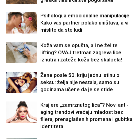
Psihologija emocionalne manipulacije:
Kako vas partner polako uništava, a vi
mislite da ste ludi
Koža vam se opušta, ali ne želite
lifting? OVAJ tretman zagreva lice
iznutra i zateže kožu bez skalpela!
Žene posle 50. kriju jednu istinu o
seksu: želja nije nestala, samo su
godinama učene da je se stide
Kraj ere „zamrznutog lica“? Novi anti-
aging trendovi vraćaju mladost bez
filera, prenaglašenih promena i gubitka
identiteta