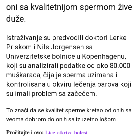
oni sa kvalitetnijom spermom žive
duže.
Istraživanje su predvodili doktori Lerke
Priskom i Nils Jorgensen sa
Univerzitetske bolnice u Kopenhagenu,
koji su analizirali podatke od oko 80.000
muškaraca, čija je sperma uzimana i
kontrolisana u okviru lečenja parova koji
su imali problem sa začećem.
To znači da
s
e kvalitet
sperme kretao od onih sa
veoma dobrom do onih sa izuzetno lošom.
Pročitajte i ovo:
Lice otkriva bolest