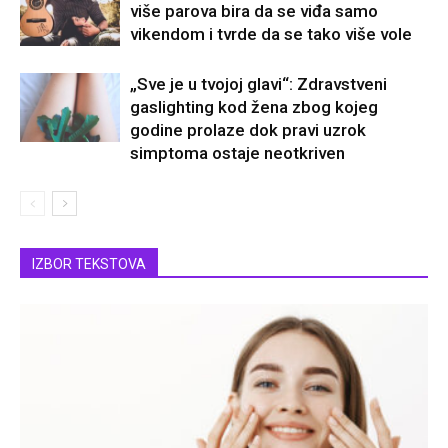
više parova bira da se viđa samo
vikendom i tvrde da se tako više vole
„Sve je u tvojoj glavi“: Zdravstveni
gaslighting kod žena zbog kojeg
godine prolaze dok pravi uzrok
simptoma ostaje neotkriven
IZBOR TEKSTOVA