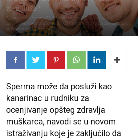
žive duže?
Sperma može da posluži kao kanarinac u rudniku za ocenjivanje opšteg
zdravlja muškarca, navodi se u novom istraživanju koje je zaključilo da oni
sa kvalitetnijom spermom žive duže.
Sperma može da posluži kao
kanarinac u rudniku za
ocenjivanje opšteg zdravlja
muškarca, navodi se u novom
istraživanju koje je zaključilo da