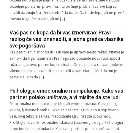
počela tamo gde je najmanje očekujete Žene više ne žele da budu
poželjne po starim pravilima. I tu počinje problem za sve koji su
navikli da znaju šta „žena treba“ da bude. Da bude lepa, ali ne previše
svesna toga. Senzualna, ali ne […]
Vaš pas ne kopa da bi vas iznervirao: Pravi
razlog će vas iznenaditi, a jedna greška vlasnika
sve pogoršava
Vaš pas nije “uništio” baštu. On vam je upravo nešto rekao. Pitanje je
samo – da li ga razumete? Pre nego što opsujete novu rupu ispod
ruža, znajte ovo: pas ne kopa iz inata. On ne planira da vam pokvari
vikend niti da se osveti što ste kasnili iz kancelarije. Možda mu je
prevruće. Možda […]
Psihologija emocionalne manipulacije: Kako vas
partner polako uništava, a vi mislite da ste ludi
Emocionalna manipulacija je tiha, ali veoma opasna. Gaslighting,
krivica, ljubavne bombe… Ako se osećate izgubljeno u sopstvenoj
vezi, ovaj tekst je za vas. Prepoznajte igru i vratite svoju moć.
Pročitajte i ovo: Emocionalno iskustvo ljubavnog trougla Psihologija
emocionalne manipulacije: Kako vas partner polako uništava, a vi