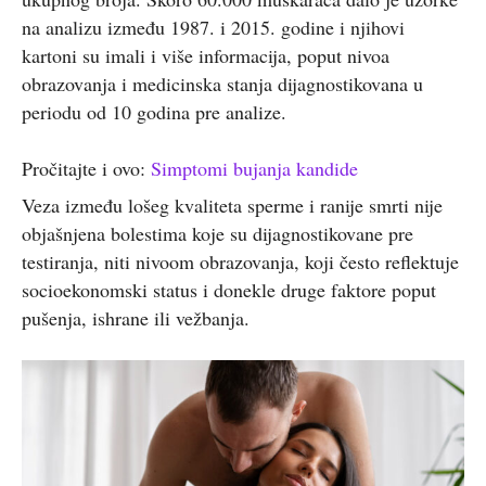
na analizu između 1987. i 2015. godine i njihovi
kartoni su imali i više informacija, poput nivoa
obrazovanja i medicinska stanja dijagnostikovana u
periodu od 10 godina pre analize.
Pročitajte i ovo:
Simptomi bujanja kandide
Veza između lošeg kvaliteta sperme i ranije smrti nije
objašnjena bolestima koje su dijagnostikovane pre
testiranja, niti nivoom obrazovanja, koji često reflektuje
socioekonomski status i donekle druge faktore poput
pušenja, ishrane ili vežbanja.