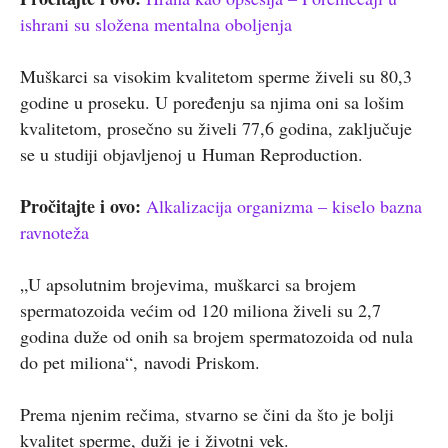
ishrani su složena mentalna oboljenja
Muškarci sa visokim kvalitetom sperme živeli su 80,3
godine u proseku. U poređenju sa njima oni sa lošim
kvalitetom, prosečno su živeli 77,6 godina, zaključuje
se u studiji objavljenoj u
Human Reproduction.
Pročitajte i ovo:
Alkalizacija organizma – kiselo bazna
ravnoteža
„
U apsolutnim brojevima, muškarci sa brojem
spermatozoida većim od 120 miliona živeli su 2,7
godina duže od onih sa brojem spermatozoida od nula
do pet miliona
“,
navodi Priskom.
Prema njenim rečima, stvarno se čini da što je bolji
kvalitet sperme, duži je i životni vek.