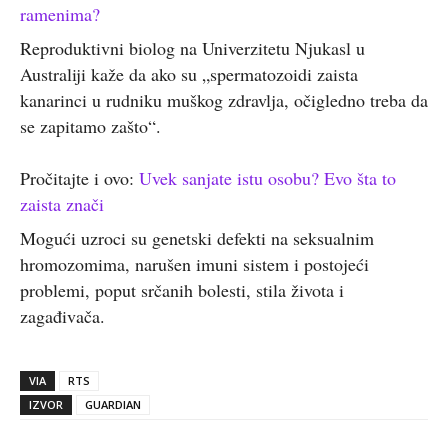
ramenima?
Reproduktivni biolog na Univerzitetu Njukasl u
Australiji kaže da ako su „spermatozoidi zaista
kanarinci u rudniku muškog zdravlja, očigledno treba da
se zapitamo zašto“.
Pročitajte i ovo:
Uvek sanjate istu osobu? Evo šta to
zaista znači
Mogući uzroci su genetski defekti na seksualnim
hromozomima, narušen imuni sistem i postojeći
problemi, poput srčanih bolesti, stila života i
zagađivača.
VIA
RTS
IZVOR
GUARDIAN