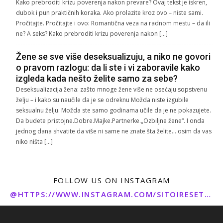
Kako prebroditi krizu poverenja nakon prevare? Ovaj tekst je iskren,
dubok i pun praktičnih koraka. Ako prolazite kroz ovo – niste sami.
Pročitajte. Pročitajte i ovo: Romantična veza na radnom mestu – da ili
ne? A seks? Kako prebroditi krizu poverenja nakon […]
Žene se sve više deseksualizuju, a niko ne govori
o pravom razlogu: da li ste i vi zaboravile kako
izgleda kada nešto želite samo za sebe?
Deseksualizacija žena: zašto mnoge žene više ne osećaju sopstvenu
želju – i kako su naučile da je se odreknu Možda niste izgubile
seksualnu želju. Možda ste samo godinama učile da je ne pokazujete.
Da budete pristojne.Dobre.Majke.Partnerke.„Ozbiljne žene“. I onda
jednog dana shvatite da više ni same ne znate šta želite… osim da vas
niko ništa […]
FOLLOW US ON INSTAGRAM
@HTTPS://WWW.INSTAGRAM.COM/SITOIRESETO/