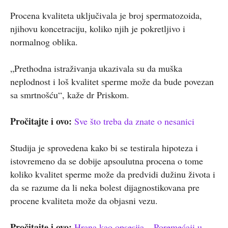
Procena kvaliteta uključivala je broj spermatozoida,
njihovu koncetraciju, koliko njih je pokretljivo i
normalnog oblika.
„Prethodna istraživanja ukazivala su da muška
neplodnost i loš kvalitet sperme može da bude povezan
sa smrtnošću“, kaže dr Priskom.
Pročitajte i ovo:
Sve što treba da znate o nesanici
Studija je sprovedena kako bi se testirala hipoteza i
istovremeno da se dobije apsoulutna procena o tome
koliko kvalitet sperme može da predvidi dužinu života i
da se razume da li neka bolest dijagnostikovana pre
procene kvaliteta može da objasni vezu.
Pročitajte i ovo:
Hrana kao opsesija – Poremećaji u