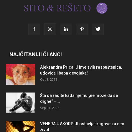
NAJČITANIJI ČLANCI
Aleksandra Prica: U ime svih raspuštenica,
udovica i baba devojaka!
Oct 8, 2016
Šta da radite kada njemu „ne može da se
digne“ –...
Sep 11, 2025
VENERA U ŠKORPIJI ostavlja tragove za ceo
život