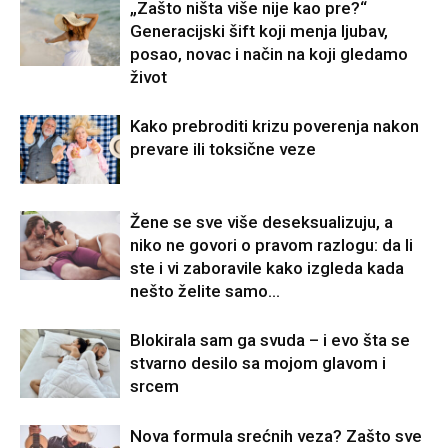
„Zašto ništa više nije kao pre?“
Generacijski šift koji menja ljubav,
posao, novac i način na koji gledamo
život
Kako prebroditi krizu poverenja nakon
prevare ili toksične veze
Žene se sve više deseksualizuju, a
niko ne govori o pravom razlogu: da li
ste i vi zaboravile kako izgleda kada
nešto želite samo...
Blokirala sam ga svuda – i evo šta se
stvarno desilo sa mojom glavom i
srcem
Nova formula srećnih veza? Zašto sve