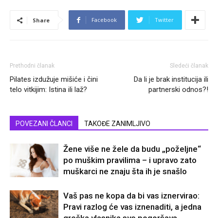
Facebook
Twitter
Share
Prethodni članak
Sledeći članak
Pilates izdužuje mišiće i čini
Da li je brak institucija ili
telo vitkijim: Istina ili laž?
partnerski odnos?!
POVEZANI ČLANCI
TAKOĐE ZANIMLJIVO
Žene više ne žele da budu „poželjne“
po muškim pravilima – i upravo zato
muškarci ne znaju šta ih je snašlo
Vaš pas ne kopa da bi vas iznervirao:
Pravi razlog će vas iznenaditi, a jedna
greška vlasnika sve pogoršava