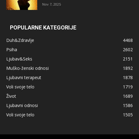
Nov 7, 2025
POPULARNE KATEGORIJE
Duh&Zdravlje
4468
Psiha
2602
Ljubav&Seks
2151
Muško-ženski odnosi
1892
Ljubavni terapeut
1878
Voli svoje telo
1719
Život
1689
Ljubavni odnosi
1586
Voli svoje telo
1505