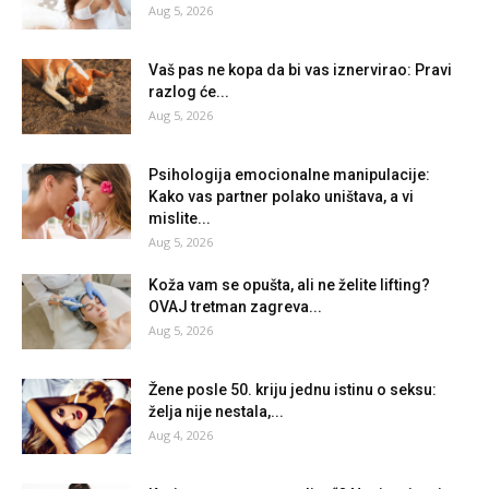
Aug 5, 2026
Vaš pas ne kopa da bi vas iznervirao: Pravi
razlog će...
Aug 5, 2026
Psihologija emocionalne manipulacije:
Kako vas partner polako uništava, a vi
mislite...
Aug 5, 2026
Koža vam se opušta, ali ne želite lifting?
OVAJ tretman zagreva...
Aug 5, 2026
Žene posle 50. kriju jednu istinu o seksu:
želja nije nestala,...
Aug 4, 2026