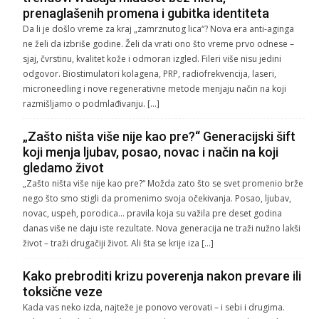
prenaglašenih promena i gubitka identiteta
Da li je došlo vreme za kraj „zamrznutog lica“? Nova era anti-aginga
ne želi da izbriše godine. Želi da vrati ono što vreme prvo odnese –
sjaj, čvrstinu, kvalitet kože i odmoran izgled. Fileri više nisu jedini
odgovor. Biostimulatori kolagena, PRP, radiofrekvencija, laseri,
microneedling i nove regenerativne metode menjaju način na koji
razmišljamo o podmlađivanju. […]
„Zašto ništa više nije kao pre?“ Generacijski šift
koji menja ljubav, posao, novac i način na koji
gledamo život
„Zašto ništa više nije kao pre?“ Možda zato što se svet promenio brže
nego što smo stigli da promenimo svoja očekivanja. Posao, ljubav,
novac, uspeh, porodica… pravila koja su važila pre deset godina
danas više ne daju iste rezultate. Nova generacija ne traži nužno lakši
život – traži drugačiji život. Ali šta se krije iza […]
Kako prebroditi krizu poverenja nakon prevare ili
toksične veze
Kada vas neko izda, najteže je ponovo verovati – i sebi i drugima.