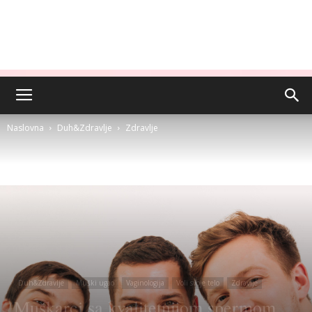
Naslovna
Duh&Zdravlje
Zdravlje
Duh&Zdravlje
Muški ugao
Vaginologija
Voli svoje telo
Zdravlje
Muškarci sa kvalitetnijom spermom