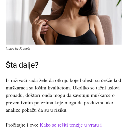
Image by Freepik
Šta dalje?
Istraživači sada žele da otkriju koje bolesti su češće kod
muškaraca sa lošim kvalitetom. Ukoliko se tačni uslovi
pronađu, doktori
onda mogu da savetuju muškarce o
preventivnim potezima koje mogu da preduzmu ako
analize pokažu da su u riziku.
Pročitajte i ovo:
Kako se rešiti tenzije u vratu i