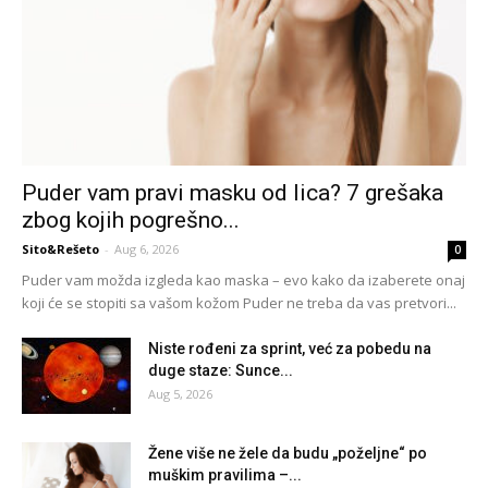
Puder vam pravi masku od lica? 7 grešaka
zbog kojih pogrešno...
Sito&Rešeto
-
Aug 6, 2026
0
Puder vam možda izgleda kao maska – evo kako da izaberete onaj
koji će se stopiti sa vašom kožom Puder ne treba da vas pretvori...
Niste rođeni za sprint, već za pobedu na
duge staze: Sunce...
Aug 5, 2026
Žene više ne žele da budu „poželjne“ po
muškim pravilima –...