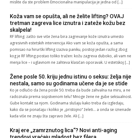
mislite da ste problem Emocionalna manipulacija je jedna od […]
Koža vam se opušta, ali ne želite lifting? OVAJ
tretman zagreva lice iznutra i zateže kožu bez
skalpela!
RF lifting: zašto sve više žena bira zagrevanje kože iznutra umesto
agresivnih estetskih intervencija Ako vam se koža opušta, a sama
pomisao na hirurški lifting izaziva paniku, postoji jedan razlog zbog
kog je RF lifting postao toliko tražen: kožu zagreva duboko, ali vam ne
menja lice – i uglavnom ne zahteva klasičan oporavak. U estetskoj […]
Žene posle 50. kriju jednu istinu o seksu: želja nije
nestala, samo su godinama učene da je se stide
Ko je odlučio da žena posle 50. treba da bude zahvalna na miru, a ne
radoznala prema sopstvenom telu? Mnoge žene ne gube seksualnost.
Gube kontakt sa njom. Godinama slušaju kako treba da izgledaju,
kako da se ponašaju i koliko je „pristojno“ želeti… a onda se iznenade
kada više ne znaju šta zapravo žele. Ali […]
Kraj ere „zamrznutog lica“? Novi anti-aging
trendovi vraćaju mladost bez filera,