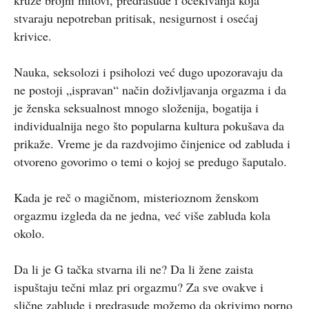
kruže brojni mitovi, predrasude i očekivanja koja
stvaraju nepotreban pritisak, nesigurnost i osećaj
krivice.
Nauka, seksolozi i psiholozi već dugo upozoravaju da
ne postoji „ispravan“ način doživljavanja orgazma i da
je ženska seksualnost mnogo složenija, bogatija i
individualnija nego što popularna kultura pokušava da
prikaže. Vreme je da razdvojimo činjenice od zabluda i
otvoreno govorimo o temi o kojoj se predugo šaputalo.
Kada je reč o magičnom, misterioznom ženskom
orgazmu izgleda da ne jedna, već više zabluda kola
okolo.
Da li je G tačka stvarna ili ne? Da li žene zaista
ispuštaju tečni mlaz pri orgazmu? Za sve ovakve i
slične zablude i predrasude možemo da okrivimo porno