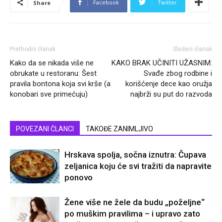
Facebook
Twitter
Share
Prethodni članak
Sledeći članak
Kako da se nikada više ne
KAKO BRAK UČINITI UŽASNIM:
obrukate u restoranu: Šest
Svađe zbog rodbine i
pravila bontona koja svi krše (a
korišćenje dece kao oružja
konobari sve primećuju)
najbrži su put do razvoda
POVEZANI ČLANCI
TAKOĐE ZANIMLJIVO
Hrskava spolja, sočna iznutra: Čupava
zeljanica koju će svi tražiti da napravite
ponovo
Žene više ne žele da budu „poželjne“
po muškim pravilima – i upravo zato