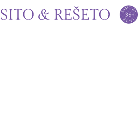
Sito&Rešeto