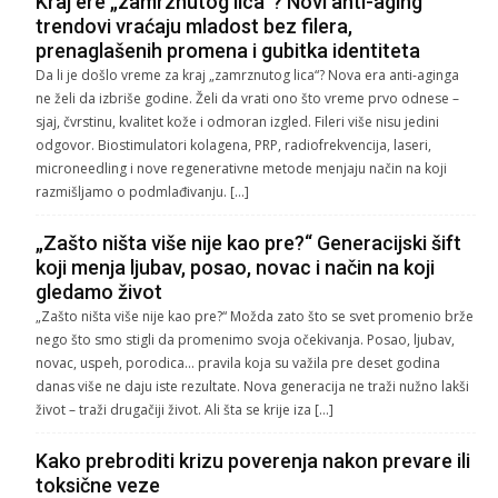
Kraj ere „zamrznutog lica“? Novi anti-aging
trendovi vraćaju mladost bez filera,
prenaglašenih promena i gubitka identiteta
Da li je došlo vreme za kraj „zamrznutog lica“? Nova era anti-aginga
ne želi da izbriše godine. Želi da vrati ono što vreme prvo odnese –
sjaj, čvrstinu, kvalitet kože i odmoran izgled. Fileri više nisu jedini
odgovor. Biostimulatori kolagena, PRP, radiofrekvencija, laseri,
microneedling i nove regenerativne metode menjaju način na koji
razmišljamo o podmlađivanju. […]
„Zašto ništa više nije kao pre?“ Generacijski šift
koji menja ljubav, posao, novac i način na koji
gledamo život
„Zašto ništa više nije kao pre?“ Možda zato što se svet promenio brže
nego što smo stigli da promenimo svoja očekivanja. Posao, ljubav,
novac, uspeh, porodica… pravila koja su važila pre deset godina
danas više ne daju iste rezultate. Nova generacija ne traži nužno lakši
život – traži drugačiji život. Ali šta se krije iza […]
Kako prebroditi krizu poverenja nakon prevare ili
toksične veze