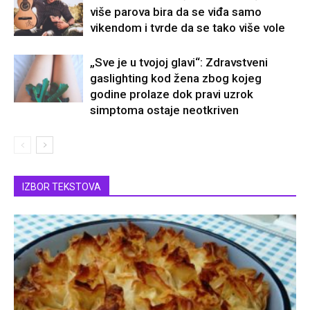
više parova bira da se viđa samo
vikendom i tvrde da se tako više vole
„Sve je u tvojoj glavi“: Zdravstveni
gaslighting kod žena zbog kojeg
godine prolaze dok pravi uzrok
simptoma ostaje neotkriven
IZBOR TEKSTOVA