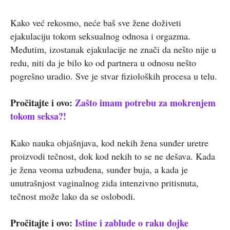
Kako već rekosmo, neće baš sve žene doživeti
ejakulaciju tokom seksualnog odnosa i orgazma.
Međutim, izostanak ejakulacije ne znači da nešto nije u
redu, niti da je bilo ko od partnera u odnosu nešto
pogrešno uradio. Sve je stvar fizioloških procesa u telu.
Pročitajte i ovo:
Zašto imam potrebu za mokrenjem
tokom seksa?!
Kako nauka objašnjava, kod nekih žena sunđer uretre
proizvodi tečnost, dok kod nekih to se ne dešava. Kada
je žena veoma uzbuđena, sunđer buja, a kada je
unutrašnjost vaginalnog zida intenzivno pritisnuta,
tečnost može lako da se oslobodi.
Pročitajte i ovo:
Istine i zablude o raku dojke