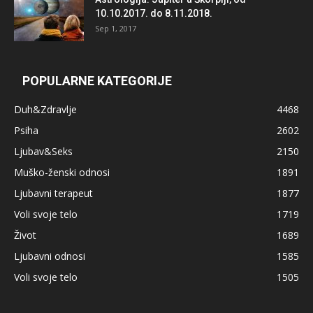
10.10.2017. do 8.11.2018.
Sep 1, 2017
POPULARNE KATEGORIJE
Duh&Zdravlje
4468
Psiha
2602
Ljubav&Seks
2150
Muško-ženski odnosi
1891
Ljubavni terapeut
1877
Voli svoje telo
1719
Život
1689
Ljubavni odnosi
1585
Voli svoje telo
1505