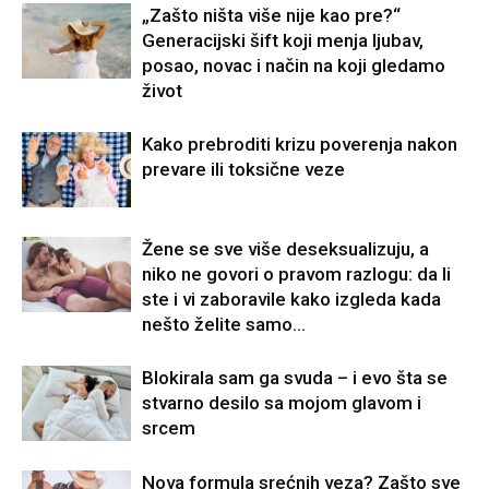
„Zašto ništa više nije kao pre?“
Generacijski šift koji menja ljubav,
posao, novac i način na koji gledamo
život
Kako prebroditi krizu poverenja nakon
prevare ili toksične veze
Žene se sve više deseksualizuju, a
niko ne govori o pravom razlogu: da li
ste i vi zaboravile kako izgleda kada
nešto želite samo...
Blokirala sam ga svuda – i evo šta se
stvarno desilo sa mojom glavom i
srcem
Nova formula srećnih veza? Zašto sve