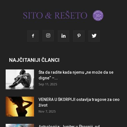
NAJČITANIJI ČLANCI
Šta da radite kada njemu „ne može da se
digne“ –...
Sep 11, 2025
VENERA U ŠKORPIJI ostavlja tragove za ceo
život
Nov 7, 2025
Astrologija: Jupiter u Škorpiji, od