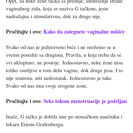
Opet, za neke žene tačka sa prednje, unutrašnje strane
vaginalnog zida, koja se naziva G tačkom, jeste
nadražajna i stimulativna, dok za druge nije.
Pročitajte i ovo:
Kako da zategnete vaginalne mišiće
Svako od nas je jedinstveno biće i ne možemo se u
svemu porediti sa drugima. Pravila, u koja treba da se
svi uklopimo, ne postoje. Jednostavno, neke žene nisu
toliko osetljive u tom delu vagine, dok druge jesu. I to
nije sramota, niti nedostatak. Jednostavno je tako.
Svako od nas ima svoje erogene zone.
Pročitajte i ovo:
Seks tokom menstruacije je poželjan
Inače, G tačka je dobila ime po nemačkom naučniku i
lekaru Ernstu Grafenbergu.