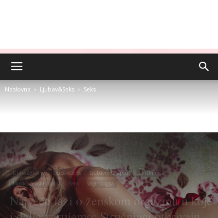
Naslovna
Ljubav&Seks
Seks
Duh&Zdravlje
Ljubav&Seks
Ljubavni terapeut
Muški ugao
Muško-ženski odnosi
Seks
Vaginologija
Najveće laži o ženskom orgazmu u koje
i dalje verujemo: Stručnjaci otkrivaju