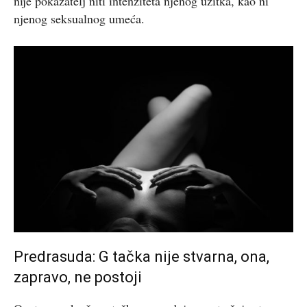
nije pokazatelj niti intenziteta njenog užitka, kao ni
njenog seksualnog umeća.
Predrasuda: G tačka nije stvarna, ona,
zapravo, ne postoji