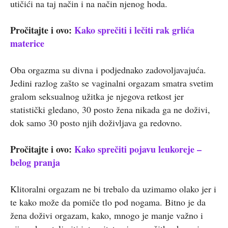
utičići na taj način i na način njenog hoda.
Pročitajte i ovo:
Kako sprečiti i lečiti rak grlića
materice
Oba orgazma su divna i podjednako zadovoljavajuća.
Jedini razlog zašto se vaginalni orgazam smatra svetim
gralom seksualnog užitka je njegova retkost jer
statistički gledano, 30 posto žena nikada ga ne doživi,
dok samo 30 posto njih doživljava ga redovno.
Pročitajte i ovo:
Kako sprečiti pojavu leukoreje –
belog pranja
Klitoralni orgazam ne bi trebalo da uzimamo olako jer i
te kako može da pomiče tlo pod nogama. Bitno je da
žena doživi orgazam, kako, mnogo je manje važno i