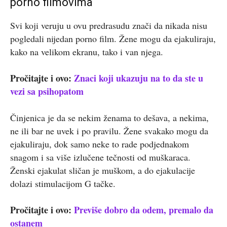
porno filmovima
Svi koji veruju u ovu predrasudu znači da nikada nisu
pogledali nijedan porno film. Žene mogu da ejakuliraju,
kako na velikom ekranu, tako i van njega.
Pročitajte i ovo:
Znaci koji ukazuju na to da ste u
vezi sa psihopatom
Činjenica je da se nekim ženama to dešava, a nekima,
ne ili bar ne uvek i po pravilu. Žene svakako mogu da
ejakuliraju, dok samo neke to rade podjednakom
snagom i sa više izlučene tečnosti od muškaraca.
Ženski ejakulat sličan je muškom, a do ejakulacije
dolazi stimulacijom G tačke.
Pročitajte i ovo:
Previše dobro da odem, premalo da
ostanem