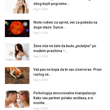
zbog kojih pogrešno...
Aug 6, 2026
Niste rođeni za sprint, već za pobedu na
duge staze: Sunce...
Aug 5, 2026
Žene više ne žele da budu „poželjne“ po
muškim pravilima –...
Aug 5, 2026
Vaš pas ne kopa da bi vas iznervirao: Pravi
razlog će...
Aug 5, 2026
Psihologija emocionalne manipulacije:
Kako vas partner polako uništava, a vi
mislite...
Aug 5, 2026