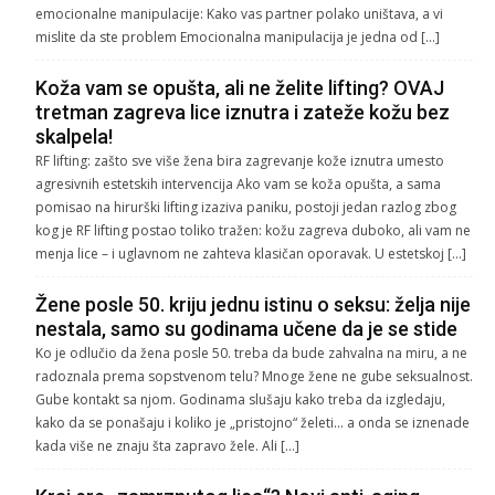
emocionalne manipulacije: Kako vas partner polako uništava, a vi
mislite da ste problem Emocionalna manipulacija je jedna od […]
Koža vam se opušta, ali ne želite lifting? OVAJ
tretman zagreva lice iznutra i zateže kožu bez
skalpela!
RF lifting: zašto sve više žena bira zagrevanje kože iznutra umesto
agresivnih estetskih intervencija Ako vam se koža opušta, a sama
pomisao na hirurški lifting izaziva paniku, postoji jedan razlog zbog
kog je RF lifting postao toliko tražen: kožu zagreva duboko, ali vam ne
menja lice – i uglavnom ne zahteva klasičan oporavak. U estetskoj […]
Žene posle 50. kriju jednu istinu o seksu: želja nije
nestala, samo su godinama učene da je se stide
Ko je odlučio da žena posle 50. treba da bude zahvalna na miru, a ne
radoznala prema sopstvenom telu? Mnoge žene ne gube seksualnost.
Gube kontakt sa njom. Godinama slušaju kako treba da izgledaju,
kako da se ponašaju i koliko je „pristojno“ želeti… a onda se iznenade
kada više ne znaju šta zapravo žele. Ali […]