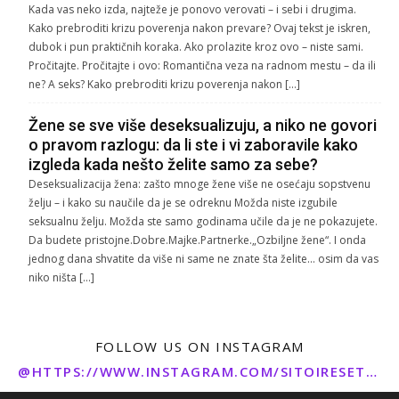
Kada vas neko izda, najteže je ponovo verovati – i sebi i drugima.
Kako prebroditi krizu poverenja nakon prevare? Ovaj tekst je iskren,
dubok i pun praktičnih koraka. Ako prolazite kroz ovo – niste sami.
Pročitajte. Pročitajte i ovo: Romantična veza na radnom mestu – da ili
ne? A seks? Kako prebroditi krizu poverenja nakon […]
Žene se sve više deseksualizuju, a niko ne govori
o pravom razlogu: da li ste i vi zaboravile kako
izgleda kada nešto želite samo za sebe?
Deseksualizacija žena: zašto mnoge žene više ne osećaju sopstvenu
želju – i kako su naučile da je se odreknu Možda niste izgubile
seksualnu želju. Možda ste samo godinama učile da je ne pokazujete.
Da budete pristojne.Dobre.Majke.Partnerke.„Ozbiljne žene“. I onda
jednog dana shvatite da više ni same ne znate šta želite… osim da vas
niko ništa […]
FOLLOW US ON INSTAGRAM
@HTTPS://WWW.INSTAGRAM.COM/SITOIRESETO/