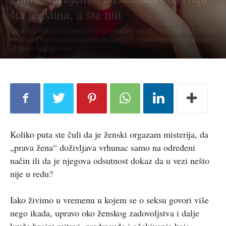
šta je istina, a šta mit
Mitovi o ženskom orgazmu stvaraju pritisak i nesigurnost. Saznajte šta kažu
stručnjaci, koje su najčešće zablude i zašto je žensko zadovoljstvo mnogo
složenije od stereotipa.
Koliko puta ste čuli da je ženski orgazam misterija, da
„prava žena“ doživljava vrhunac samo na određeni
način ili da je njegova odsutnost dokaz da u vezi nešto
nije u redu?
Iako živimo u vremenu u kojem se o seksu govori više
nego ikada, upravo oko ženskog zadovoljstva i dalje