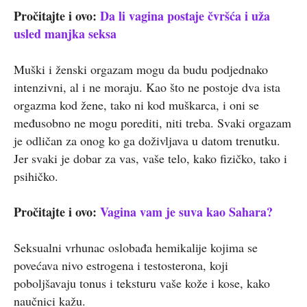
Pročitajte i ovo:
Da li vagina postaje čvršća i uža
usled manjka seksa
Muški i ženski orgazam mogu da budu podjednako
intenzivni, al i ne moraju. Kao što ne postoje dva ista
orgazma kod žene, tako ni kod muškarca, i oni se
međusobno ne mogu porediti, niti treba. Svaki orgazam
je odličan za onog ko ga doživljava u datom trenutku.
Jer svaki je dobar za vas, vaše telo, kako fizičko, tako i
psihičko.
Pročitajte i ovo:
Vagina vam je suva kao Sahara?
Seksualni vrhunac oslobađa hemikalije kojima se
povećava nivo estrogena i testosterona, koji
poboljšavaju tonus i teksturu vaše kože i kose, kako
naučnici kažu.