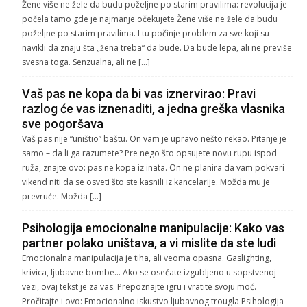
Žene više ne žele da budu poželjne po starim pravilima: revolucija je
počela tamo gde je najmanje očekujete Žene više ne žele da budu
poželjne po starim pravilima. I tu počinje problem za sve koji su
navikli da znaju šta „žena treba“ da bude. Da bude lepa, ali ne previše
svesna toga. Senzualna, ali ne […]
Vaš pas ne kopa da bi vas iznervirao: Pravi
razlog će vas iznenaditi, a jedna greška vlasnika
sve pogoršava
Vaš pas nije “uništio” baštu. On vam je upravo nešto rekao. Pitanje je
samo – da li ga razumete? Pre nego što opsujete novu rupu ispod
ruža, znajte ovo: pas ne kopa iz inata. On ne planira da vam pokvari
vikend niti da se osveti što ste kasnili iz kancelarije. Možda mu je
prevruće. Možda […]
Psihologija emocionalne manipulacije: Kako vas
partner polako uništava, a vi mislite da ste ludi
Emocionalna manipulacija je tiha, ali veoma opasna. Gaslighting,
krivica, ljubavne bombe… Ako se osećate izgubljeno u sopstvenoj
vezi, ovaj tekst je za vas. Prepoznajte igru i vratite svoju moć.
Pročitajte i ovo: Emocionalno iskustvo ljubavnog trougla Psihologija