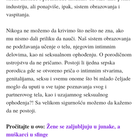
industriju, ali ponajviše, ipak, sistem obrazovanja i
vaspitanja.
Nikoga ne možemo da krivimo što nešto ne zna, ako
mu nismo dali priliku da nauči. Naš sistem obrazovanja
ne podržavanja učenje o telu, njegovim intimnim
delovima, kao ni seksualnom ophođenju. O porodičnom
ustrojstvu da ne pričamo. Postoji li ijedna srpska
porodica gde se otvoreno priča o intimnim stvarima,
genitalijama, seksu i svemu onome što bi mlado čeljade
moglo da uputi u sve tajne poznavanja svog i
partnerovog tela, kao i uzajamnog seksualnog
ophođenja?! Sa velikom sigurnošću možemo da kažemo
da ne postoji.
Pročitajte u ovo:
Žene se zaljubljuju u junake, a
muškarci u sfinge