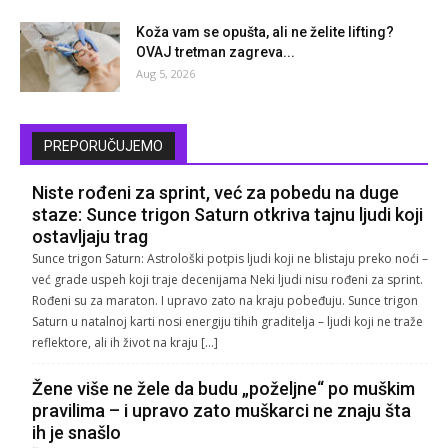
Koža vam se opušta, ali ne želite lifting?
OVAJ tretman zagreva...
Aug 5, 2026
PREPORUČUJEMO
Niste rođeni za sprint, već za pobedu na duge
staze: Sunce trigon Saturn otkriva tajnu ljudi koji
ostavljaju trag
Sunce trigon Saturn: Astrološki potpis ljudi koji ne blistaju preko noći –
već grade uspeh koji traje decenijama Neki ljudi nisu rođeni za sprint.
Rođeni su za maraton. I upravo zato na kraju pobeđuju. Sunce trigon
Saturn u natalnoj karti nosi energiju tihih graditelja – ljudi koji ne traže
reflektore, ali ih život na kraju […]
Žene više ne žele da budu „poželjne“ po muškim
pravilima – i upravo zato muškarci ne znaju šta
ih je snašlo