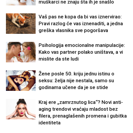
muškarci ne znaju šta ih je snašlo
Vaš pas ne kopa da bi vas iznervirao:
Pravi razlog će vas iznenaditi, a jedna
greška vlasnika sve pogoršava
Psihologija emocionalne manipulacije:
Kako vas partner polako uništava, a vi
mislite da ste ludi
Žene posle 50. kriju jednu istinu o
seksu: želja nije nestala, samo su
godinama učene da je se stide
Kraj ere „zamrznutog lica“? Novi anti-
aging trendovi vraćaju mladost bez
filera, prenaglašenih promena i gubitka
identiteta