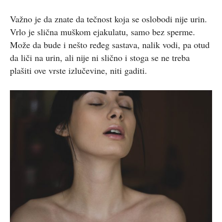
Važno je da znate da tečnost koja se oslobodi nije urin.
Vrlo je slična muškom ejakulatu, samo bez sperme.
Može da bude i nešto ređeg sastava, nalik vodi, pa otud
da liči na urin, ali nije ni slično i stoga se ne treba
plašiti ove vrste izlučevine, niti gaditi.