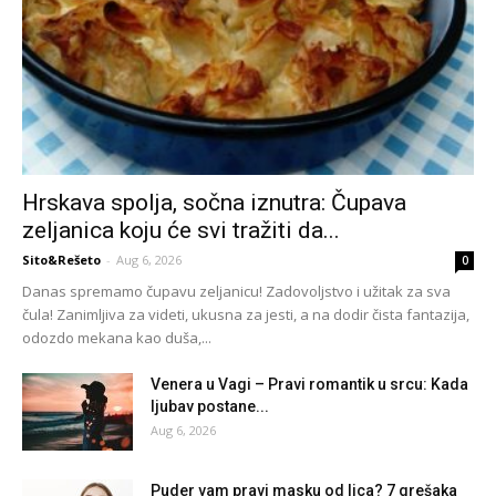
Hrskava spolja, sočna iznutra: Čupava
zeljanica koju će svi tražiti da...
Sito&Rešeto
-
Aug 6, 2026
0
Danas spremamo čupavu zeljanicu! Zadovoljstvo i užitak za sva
čula! Zanimljiva za videti, ukusna za jesti, a na dodir čista fantazija,
odozdo mekana kao duša,...
Venera u Vagi – Pravi romantik u srcu: Kada
ljubav postane...
Aug 6, 2026
Puder vam pravi masku od lica? 7 grešaka