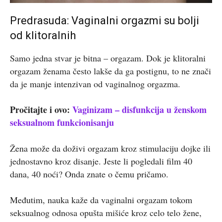
Predrasuda: Vaginalni orgazmi su bolji
od klitoralnih
Samo jedna stvar je bitna – orgazam. Dok je klitoralni
orgazam ženama često lakše da ga postignu, to ne znači
da je manje intenzivan od vaginalnog orgazma.
Pročitajte i ovo:
Vaginizam – disfunkcija u ženskom
seksualnom funkcionisanju
Žena može da doživi orgazam kroz stimulaciju dojke ili
jednostavno kroz disanje. Jeste li pogledali film 40
dana, 40 noći? Onda znate o čemu pričamo.
Međutim, nauka kaže da vaginalni orgazam tokom
seksualnog odnosa opušta mišiće kroz celo telo žene,