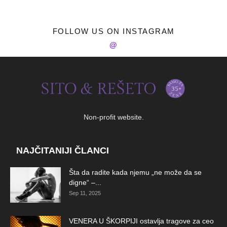
FOLLOW US ON INSTAGRAM
@
Non-profit website.
NAJČITANIJI ČLANCI
Šta da radite kada njemu „ne može da se
digne“ –...
Sep 11, 2025
VENERA U ŠKORPIJI ostavlja tragove za ceo