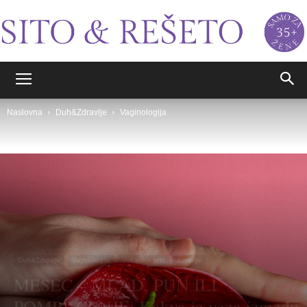
Sito&Rešeto
Naslovna
Duh&Zdravlje
Vaginologija
Duh&Zdravlje
Vaginologija
Voli svoje telo
Zdravlje
MESEC – MLAD, PUN ILI
POMRAČENJE: Kakva je veza između