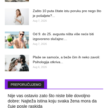
Zašto 10 puta čitate istu poruku pre nego što
je pošaljete?...
Aug 7, 2026
Od 9. do 25. avgusta ništa više neće biti
izgovoreno slučajno:...
Aug 7, 2026
Plaše se samoće, a beže čim ih neko zavoli:
Psihologija otkriva...
Aug 6, 2026
PREPORUČUJEMO
Nije vas ostavio zato što niste bile dovoljno
dobre: Najteža istina koju svaka žena mora da
čuje posle raskida