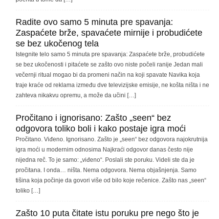
Radite ovo samo 5 minuta pre spavanja:
Zaspaćete brže, spavaćete mirnije i probudićete
se bez ukočenog tela
Istegnite telo samo 5 minuta pre spavanja: Zaspaćete brže, probudićete
se bez ukočenosti i pitaćete se zašto ovo niste počeli ranije Jedan mali
večernji ritual mogao bi da promeni način na koji spavate Navika koja
traje kraće od reklama između dve televizijske emisije, ne košta ništa i ne
zahteva nikakvu opremu, a može da učini […]
Pročitano i ignorisano: Zašto „seen“ bez
odgovora toliko boli i kako postaje igra moći
Pročitano. Viđeno. Ignorisano. Zašto je „seen“ bez odgovora najokrutnija
igra moći u modernim odnosima Najkraći odgovor danas često nije
nijedna reč. To je samo: „viđeno“. Poslali ste poruku. Videli ste da je
pročitana. I onda… ništa. Nema odgovora. Nema objašnjenja. Samo
tišina koja počinje da govori više od bilo koje rečenice. Zašto nas „seen“
toliko […]
Zašto 10 puta čitate istu poruku pre nego što je