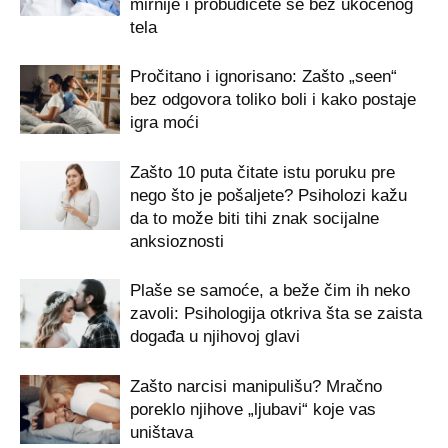
mirnije i probudićete se bez ukočenog
tela
Pročitano i ignorisano: Zašto „seen“
bez odgovora toliko boli i kako postaje
igra moći
Zašto 10 puta čitate istu poruku pre
nego što je pošaljete? Psiholozi kažu
da to može biti tihi znak socijalne
anksioznosti
Plaše se samoće, a beže čim ih neko
zavoli: Psihologija otkriva šta se zaista
događa u njihovoj glavi
Zašto narcisi manipulišu? Mračno
poreklo njihove „ljubavi“ koje vas
uništava