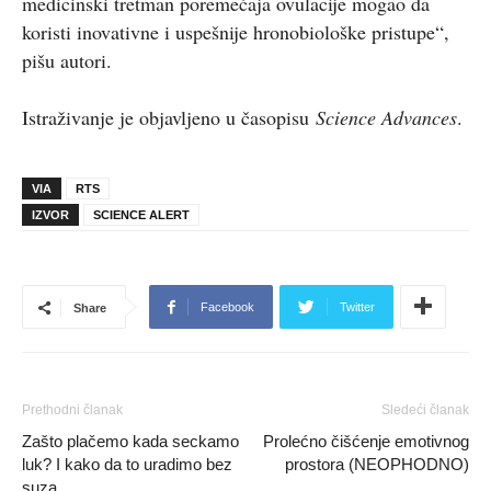
medicinski tretman poremećaja ovulacije mogao da
koristi inovativne i uspešnije hronobiološke pristupe“,
pišu autori.
Istraživanje je objavljeno u časopisu
Science Advances
.
VIA
RTS
IZVOR
SCIENCE ALERT
Facebook
Twitter
Share
Prethodni članak
Sledeći članak
Zašto plačemo kada seckamo
Prolećno čišćenje emotivnog
luk? I kako da to uradimo bez
prostora (NEOPHODNO)
suza