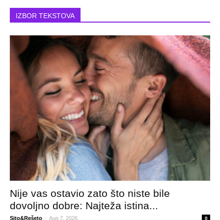
IZBOR TEKSTOVA
Nije vas ostavio zato što niste bile
dovoljno dobre: Najteža istina...
Sito&Rešeto
-
Aug 7, 2026
0