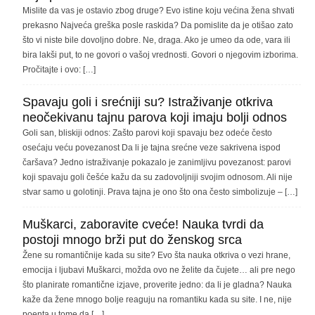
Mislite da vas je ostavio zbog druge? Evo istine koju većina žena shvati
prekasno Najveća greška posle raskida? Da pomislite da je otišao zato
što vi niste bile dovoljno dobre. Ne, draga. Ako je umeo da ode, vara ili
bira lakši put, to ne govori o vašoj vrednosti. Govori o njegovim izborima.
Pročitajte i ovo: […]
Spavaju goli i srećniji su? Istraživanje otkriva
neočekivanu tajnu parova koji imaju bolji odnos
Goli san, bliskiji odnos: Zašto parovi koji spavaju bez odeće često
osećaju veću povezanost Da li je tajna srećne veze sakrivena ispod
čaršava? Jedno istraživanje pokazalo je zanimljivu povezanost: parovi
koji spavaju goli češće kažu da su zadovoljniji svojim odnosom. Ali nije
stvar samo u golotinji. Prava tajna je ono što ona često simbolizuje – […]
Muškarci, zaboravite cveće! Nauka tvrdi da
postoji mnogo brži put do ženskog srca
Žene su romantičnije kada su site? Evo šta nauka otkriva o vezi hrane,
emocija i ljubavi Muškarci, možda ovo ne želite da čujete… ali pre nego
što planirate romantične izjave, proverite jedno: da li je gladna? Nauka
kaže da žene mnogo bolje reaguju na romantiku kada su site. I ne, nije
poenta u tome da […]