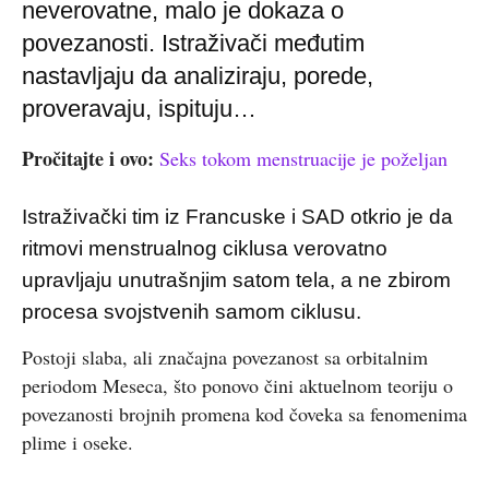
neverovatne, malo je dokaza o
povezanosti. Istraživači međutim
nastavljaju da analiziraju, porede,
proveravaju, ispituju…
Pročitajte i ovo:
Seks tokom menstruacije je poželjan
Istraživački tim iz Francuske i SAD otkrio je da
ritmovi menstrualnog ciklusa verovatno
upravljaju unutrašnjim satom tela, a ne zbirom
procesa svojstvenih samom ciklusu.
Postoji slaba, ali značajna povezanost sa orbitalnim
periodom Meseca, što ponovo čini aktuelnom teoriju o
povezanosti brojnih promena kod čoveka sa fenomenima
plime i oseke.