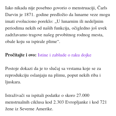
Iako nikada nije posebno govorio o menstruaciji, Čarls
Darvin je 1871. godine predložio da lunarne veze mogu
imati evoluciono poreklo: „U lunarnim ili nedeljnim
periodima nekih od naših funkcija, očigledno još uvek
zadržavamo tragove našeg prvobitnog rodnog mesta,
obale koju su ispirale plime“.
Pročitajte i ovo:
Istine i zablude o raku dojke
Postoje dokazi da je to slučaj sa vrstama koje se za
reprodukciju oslanjaju na plimu, poput nekih riba i
ljuskara.
Istraživači su ispitali podatke o skoro 27.000
menstrualnih ciklusa kod 2.303 Evropljanke i kod 721
žene iz Severne Amerike.