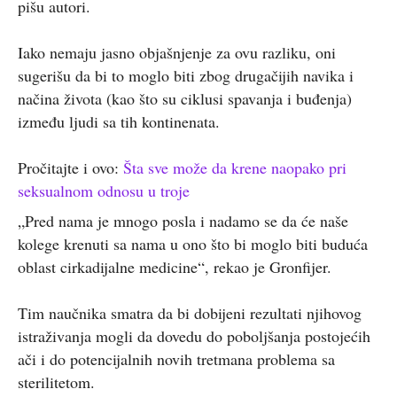
pišu autori.
Iako nemaju jasno objašnjenje za ovu razliku, oni
sugerišu da bi to moglo biti zbog drugačijih navika i
načina života (kao što su ciklusi spavanja i buđenja)
između ljudi sa tih kontinenata.
Pročitajte i ovo:
Šta sve može da krene naopako pri
seksualnom odnosu u troje
„Pred nama je mnogo posla i nadamo se da će naše
kolege krenuti sa nama u ono što bi moglo biti buduća
oblast cirkadijalne medicine“, rekao je Gronfijer.
Tim naučnika smatra da bi dobijeni rezultati njihovog
istraživanja mogli da dovedu do poboljšanja postojećih
ači i do potencijalnih novih tretmana problema sa
sterilitetom.