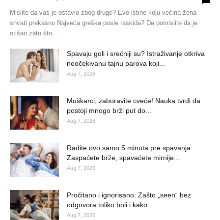
Mislite da vas je ostavio zbog druge? Evo istine koju većina žena
shvati prekasno Najveća greška posle raskida? Da pomislite da je
otišao zato što...
Spavaju goli i srećniji su? Istraživanje otkriva
neočekivanu tajnu parova koji...
Aug 7, 2026
Muškarci, zaboravite cveće! Nauka tvrdi da
postoji mnogo brži put do...
Aug 7, 2026
Radite ovo samo 5 minuta pre spavanja:
Zaspaćete brže, spavaćete mirnije...
Aug 7, 2026
Pročitano i ignorisano: Zašto „seen“ bez
odgovora toliko boli i kako...
Aug 7, 2026