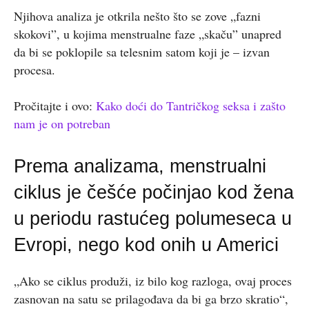
Njihova analiza je otkrila nešto što se zove „fazni
skokovi”, u kojima menstrualne faze „skaču” unapred
da bi se poklopile sa telesnim satom koji je – izvan
procesa.
Pročitajte i ovo:
Kako doći do Tantričkog seksa i zašto
nam je on potreban
Prema analizama, menstrualni
ciklus je češće počinjao kod žena
u periodu rastućeg polumeseca u
Evropi, nego kod onih u Americi
„Ako se ciklus produži, iz bilo kog razloga, ovaj proces
zasnovan na satu se prilagođava da bi ga brzo skratio“,