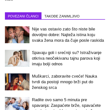
POVEZANI ČLANCI
TAKOĐE ZANIMLJIVO
Nije vas ostavio zato što niste bile
dovoljno dobre: Najteža istina koju
svaka žena mora da čuje posle raskida
Spavaju goli i srećniji su? Istraživanje
otkriva neočekivanu tajnu parova koji
imaju bolji odnos
Muškarci, zaboravite cveće! Nauka
tvrdi da postoji mnogo brži put do
ženskog srca
Radite ovo samo 5 minuta pre
spavanja: Zaspaćete brže, spavaćete