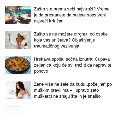
Zašto ste prema sebi najstroži? Vreme
je da prestanete da budete sopstveni
najveći kritičar
Zašto se ne možete otrgnuti od osobe
koja vas uništava? Objašnjenje
traumatičnog vezivanja
Hrskava spolja, sočna iznutra: Čupava
zeljanica koju će svi tražiti da napravite
ponovo
Žene više ne žele da budu „poželjne“ po
muškim pravilima – i upravo zato
muškarci ne znaju šta ih je snašlo