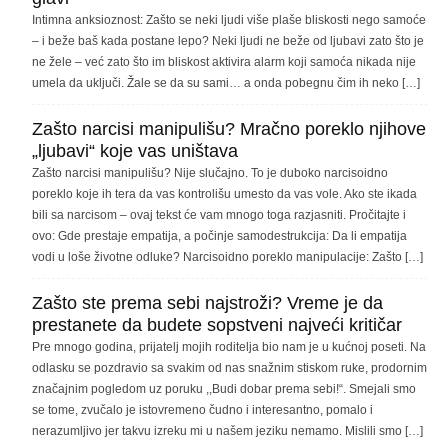
Intimna anksioznost: Zašto se neki ljudi više plaše bliskosti nego samoće
– i beže baš kada postane lepo? Neki ljudi ne beže od ljubavi zato što je
ne žele – već zato što im bliskost aktivira alarm koji samoća nikada nije
umela da uključi. Žale se da su sami… a onda pobegnu čim ih neko […]
Zašto narcisi manipulišu? Mračno poreklo njihove
„ljubavi“ koje vas uništava
Zašto narcisi manipulišu? Nije slučajno. To je duboko narcisoidno
poreklo koje ih tera da vas kontrolišu umesto da vas vole. Ako ste ikada
bili sa narcisom – ovaj tekst će vam mnogo toga razjasniti. Pročitajte i
ovo: Gde prestaje empatija, a počinje samodestrukcija: Da li empatija
vodi u loše životne odluke? Narcisoidno poreklo manipulacije: Zašto […]
Zašto ste prema sebi najstroži? Vreme je da
prestanete da budete sopstveni najveći kritičar
Pre mnogo godina, prijatelj mojih roditelja bio nam je u kućnoj poseti. Na
odlasku se pozdravio sa svakim od nas snažnim stiskom ruke, prodornim
značajnim pogledom uz poruku ,,Budi dobar prema sebi!“. Smejali smo
se tome, zvučalo je istovremeno čudno i interesantno, pomalo i
nerazumljivo jer takvu izreku mi u našem jeziku nemamo. Mislili smo […]