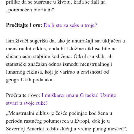
prilike da se susretne u životu, kada se žali na
„poremećen bioritam“.
Pročitajte i ovo:
Da li ste za seks u troje?
Istraživači sugerišu da, ako je unutrašnji sat uključen u
menstrualni ciklus, onda bi i dužine ciklusa bile na
sličan način stabilne kod žena. Otkrili su slab, ali
statistički značajan odnos između menstrualnog i
lunarnog ciklusa, koji je varirao u zavisnosti od
geografskih podataka.
Pročitajte i ovo:
I muškarci imaju G tačku! Uzmite
stvari u svoje ruke!
„Menstrualni ciklus je češće počinjao kod žena u
periodu rastućeg polumeseca u Evropi, dok je u
Severnoj Americi to bio slučaj u vreme punog meseca“,