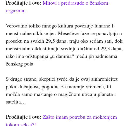
Pročitajte i ovo:
Mitovi i predrasude o ženskom
orgazmu
Verovatno toliko mnogo kultura povezuje lunarne i
menstrualne cikluse jer: Mesečeve faze se ponavljaju u
proseku na svakih 29,5 dana, traju oko sedam sati, dok
menstrualni ciklusi imaju srednju dužinu od 29,3 dana,
iako ima odstupanja „u danima“ među pripadnicama
ženskog pola.
S druge strane, skeptici tvrde da je ovaj sinhronicitet
puka slučajnost, pogodna za merenje vremena, ili
možda samo maštanje o magičnom uticaju planeta i
satelita…
Pročitajte i ovo:
Zašto imam potrebu za mokrenjem
tokom seksa?!