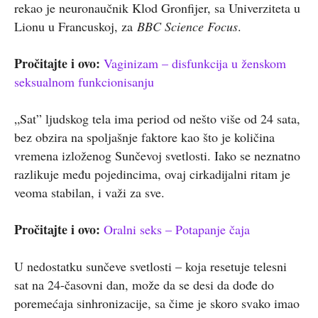
rekao je neuronaučnik Klod Gronfijer, sa Univerziteta u
Lionu u Francuskoj, za
BBC Science Focus
.
Pročitajte i ovo:
Vaginizam – disfunkcija u ženskom
seksualnom funkcionisanju
„Sat” ljudskog tela ima period od nešto više od 24 sata,
bez obzira na spoljašnje faktore kao što je količina
vremena izloženog Sunčevoj svetlosti. Iako se neznatno
razlikuje među pojedincima, ovaj cirkadijalni ritam je
veoma stabilan, i važi za sve.
Pročitajte i ovo:
Oralni seks – Potapanje čaja
U nedostatku sunčeve svetlosti – koja resetuje telesni
sat na 24-časovni dan, može da se desi da dođe do
poremećaja sinhronizacije, sa čime je skoro svako imao