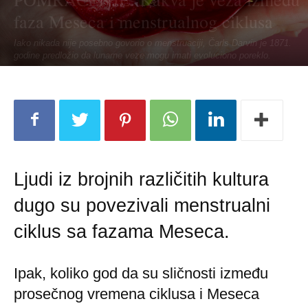
faza Meseca i menstrualnog ciklusa
Iako nikada nije posebno govorio o menstruaciji, Čarls Darvin je 1871.
godine predložio da lunarne veze mogu imati evoluciono poreklo.
Ljudi iz brojnih različitih kultura
dugo su povezivali menstrualni
ciklus sa fazama Meseca.
Ipak, koliko god da su sličnosti između
prosečnog vremena ciklusa i Meseca