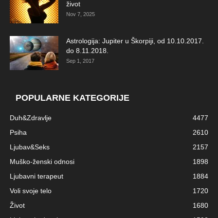
život
Nov 7, 2025
Astrologija: Jupiter u Škorpiji, od 10.10.2017.
do 8.11.2018.
Sep 1, 2017
POPULARNE KATEGORIJE
Duh&Zdravlje
4477
Psiha
2610
Ljubav&Seks
2157
Muško-ženski odnosi
1898
Ljubavni terapeut
1884
Voli svoje telo
1720
Život
1680