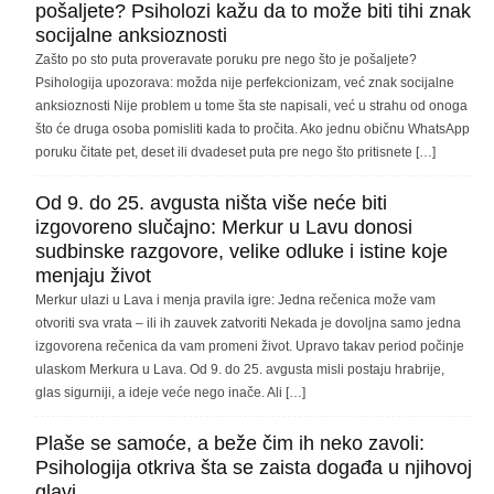
pošaljete? Psiholozi kažu da to može biti tihi znak
socijalne anksioznosti
Zašto po sto puta proveravate poruku pre nego što je pošaljete?
Psihologija upozorava: možda nije perfekcionizam, već znak socijalne
anksioznosti Nije problem u tome šta ste napisali, već u strahu od onoga
što će druga osoba pomisliti kada to pročita. Ako jednu običnu WhatsApp
poruku čitate pet, deset ili dvadeset puta pre nego što pritisnete […]
Od 9. do 25. avgusta ništa više neće biti
izgovoreno slučajno: Merkur u Lavu donosi
sudbinske razgovore, velike odluke i istine koje
menjaju život
Merkur ulazi u Lava i menja pravila igre: Jedna rečenica može vam
otvoriti sva vrata – ili ih zauvek zatvoriti Nekada je dovoljna samo jedna
izgovorena rečenica da vam promeni život. Upravo takav period počinje
ulaskom Merkura u Lava. Od 9. do 25. avgusta misli postaju hrabrije,
glas sigurniji, a ideje veće nego inače. Ali […]
Plaše se samoće, a beže čim ih neko zavoli:
Psihologija otkriva šta se zaista događa u njihovoj
glavi