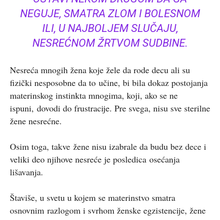
NEGUJE, SMATRA ZLOM I BOLESNOM
ILI, U NAJBOLJEM SLUČAJU,
NESREĆNOM ŽRTVOM SUDBINE.
Nesreća mnogih žena koje žele da rode decu ali su
fizički nesposobne da to učine, bi bila dokaz postojanja
materinskog instinkta mnogima, koji, ako se ne
ispuni, dovodi do frustracije. Pre svega, nisu sve sterilne
žene nesrećne.
Osim toga, takve žene nisu izabrale da budu bez dece i
veliki deo njihove nesreće je posledica osećanja
lišavanja.
Štaviše, u svetu u kojem se materinstvo smatra
osnovnim razlogom i svrhom ženske egzistencije, žene