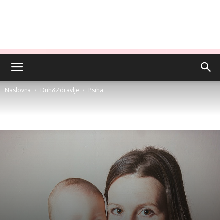
Naslovna
Duh&Zdravlje
Psiha