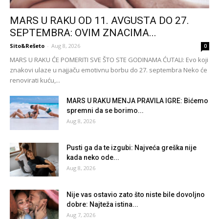
MARS U RAKU OD 11. AVGUSTA DO 27.
SEPTEMBRA: OVIM ZNACIMA...
Sito&Rešeto
-
Aug 8, 2026
0
MARS U RAKU ĆE POMERITI SVE ŠTO STE GODINAMA ĆUTALI: Evo koji
znakovi ulaze u najjaču emotivnu borbu do 27. septembra Neko će
renovirati kuću,...
MARS U RAKU MENJA PRAVILA IGRE: Bićemo
spremni da se borimo...
Aug 8, 2026
Pusti ga da te izgubi: Najveća greška nije
kada neko ode...
Aug 8, 2026
Nije vas ostavio zato što niste bile dovoljno
dobre: Najteža istina...
Aug 7, 2026