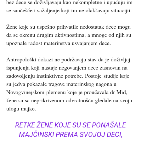
bez dece se doživljavaju kao nekompletne i upućuju im
se saučešće i sažaljenje koji im ne olakšavaju situacijii.
Žene koje su uspešno prihvatile nedostatak dece mogu
da se okrenu drugim aktivnostima, a mnoge od njih su
upoznale radost materinstva usvajanjem dece.
Antropološki dokazi ne podržavaju stav da je doživljaj
ispunjenja koji nastaje negovanjem dece zasnovan na
zadovoljenju instinktivne potrebe. Postoje studije koje
su jedva pokazale tragove materinskog nagona u
Novogvinejskom plemenu koje je proučavala dr Mid,
žene su sa neprikrivenom odvratnošću gledale na svoju
ulogu majke.
RETKE ŽENE KOJE SU SE PONAŠALE
MAJČINSKI PREMA SVOJOJ DECI,