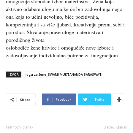
omogućuje slobodan izbor materinstva. Žena koja
aktivno odabere ulogu majke će biti zadovoljnija nego
ona koja to učini nevoljno, biće pozitivnija,
kompetentnija i sa više ljubavi, kreativnija prema sebi i
porodici. Shvatanje prave uloge materinstva i
porodičnog života
oslobodiće žene krivice i omogućiće nove izbore i
zadovoljavanje individualne potrebe za integracijom.
IZVOR
Joga za žene_SWAMI MUKTANANDA SARASWATI
Facebook
Twitter
Share
Prethodni članak
Sledeći članak