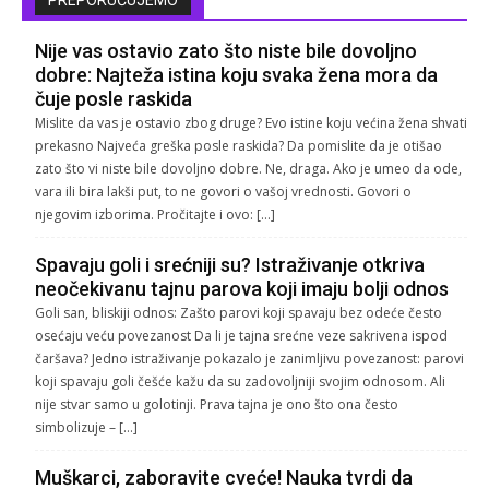
PREPORUČUJEMO
Nije vas ostavio zato što niste bile dovoljno
dobre: Najteža istina koju svaka žena mora da
čuje posle raskida
Mislite da vas je ostavio zbog druge? Evo istine koju većina žena shvati
prekasno Najveća greška posle raskida? Da pomislite da je otišao
zato što vi niste bile dovoljno dobre. Ne, draga. Ako je umeo da ode,
vara ili bira lakši put, to ne govori o vašoj vrednosti. Govori o
njegovim izborima. Pročitajte i ovo: […]
Spavaju goli i srećniji su? Istraživanje otkriva
neočekivanu tajnu parova koji imaju bolji odnos
Goli san, bliskiji odnos: Zašto parovi koji spavaju bez odeće često
osećaju veću povezanost Da li je tajna srećne veze sakrivena ispod
čaršava? Jedno istraživanje pokazalo je zanimljivu povezanost: parovi
koji spavaju goli češće kažu da su zadovoljniji svojim odnosom. Ali
nije stvar samo u golotinji. Prava tajna je ono što ona često
simbolizuje – […]
Muškarci, zaboravite cveće! Nauka tvrdi da