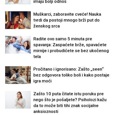
imaju bolji odnos
Muškarci, zaboravite cveće! Nauka
tvrdi da postoji mnogo brži put do
ženskog srca
Radite ovo samo 5 minuta pre
spavanja: Zaspaćete brže, spavaćete
mirnije i probudićete se bez ukočenog
tela
Pročitano i ignorisano: Zašto „seen“
bez odgovora toliko boli i kako postaje
igra moći
Zašto 10 puta čitate istu poruku pre
nego što je pošaljete? Psiholozi kažu
da to može biti tihi znak socijalne
anksioznosti