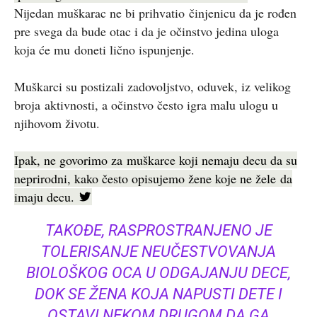
Nijedan muškarac ne bi prihvatio činjenicu da je rođen
pre svega da bude otac i da je očinstvo jedina uloga
koja će mu doneti lično ispunjenje.
Muškarci su postizali zadovoljstvo, oduvek, iz velikog
broja aktivnosti, a očinstvo često igra malu ulogu u
njihovom životu.
Ipak, ne govorimo za muškarce koji nemaju decu da su
neprirodni, kako često opisujemo žene koje ne žele da
imaju decu.
TAKOĐE, RASPROSTRANJENO JE
TOLERISANJE NEUČESTVOVANJA
BIOLOŠKOG OCA U ODGAJANJU DECE,
DOK SE ŽENA KOJA NAPUSTI DETE I
OSTAVI NEKOM DRUGOM DA GA