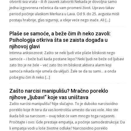
otvoriti sva vrata – ili ih zauvek zatvoriti Nekada je dovoljna samo
jedna izgovorena rečenica da vam promeni život. Upravo takav
period počinje ulaskom Merkura u Lava. Od 9. do 25. avgusta misli
postaju hrabrije, glas sigurniji, a ideje veće nego inače. Ali […]
Plaše se samoće, a beže čim ih neko zavoli:
Psihologija otkriva šta se zaista događa u
njihovoj glavi
Intimna anksioznost: Zašto se neki ljudi više plaše bliskosti nego
samoće – i beže baš kada postane lepo? Neki ljudi ne beže od ljubavi
zato što je ne žele – već zato što im bliskost aktivira alarm koji
samoća nikada nije umela da uključi. Žale se da su sami… a onda
pobegnu čim ih neko […]
Zašto narcisi manipulišu? Mračno poreklo
njihove „ljubavi“ koje vas uništava
Zašto narcisi manipulišu? Nije slučajno. To je duboko narcisoidno
poreklo koje ih tera da vas kontrolišu umesto da vas vole. Ako ste
ikada bili sa narcisom – ovaj tekst će vam mnogo toga razjasniti.
Pročitajte i ovo: Gde prestaje empatija, a počinje samodestrukcija: Da
li empatija vodi u loše životne odluke? Narcisoidno poreklo