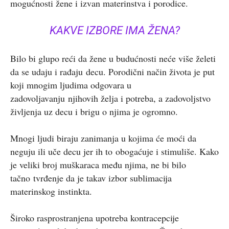
mogućnosti žene i izvan materinstva i porodice.
KAKVE IZBORE IMA ŽENA?
Bilo bi glupo reći da žene u budućnosti neće više želeti
da se udaju i rađaju decu. Porodični način života je put
koji mnogim ljudima odgovara u
zadovoljavanju njihovih želja i potreba, a zadovoljstvo
življenja uz decu i brigu o njima je ogromno.
Mnogi ljudi biraju zanimanja u kojima će moći da
neguju ili uče decu jer ih to obogaćuje i stimuliše. Kako
je veliki broj muškaraca među njima, ne bi bilo
tačno tvrđenje da je takav izbor sublimacija
materinskog instinkta.
Široko rasprostranjena upotreba kontracepcije