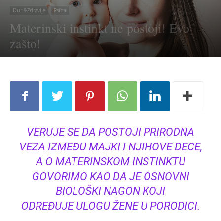
Duh&Zdravlje
Psiha
Materinski instinkt ne postoji! Evo
zašto!
VERUJE SE DA POSTOJI PRIRODNA
VEZA IZMEĐU MAJKI I NJIHOVE DECE,
A O MATERINSKOM INSTINKTU
GOVORIMO KAO DA JE OSNOVNI
BIOLOŠKI NAGON KOJI
ODREĐUJE ULOGU ŽENE U PORODICI.