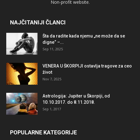
Non-profit website.
NAJČITANIJI ČLANCI
Šta da radite kada njemu „ne može da se
digne“ –...
Sep 11, 2025
VENERA U ŠKORPIJI ostavlja tragove za ceo
život
Nov 7, 2025
Astrologija: Jupiter u Škorpiji, od
10.10.2017. do 8.11.2018.
Sep 1, 2017
POPULARNE KATEGORIJE