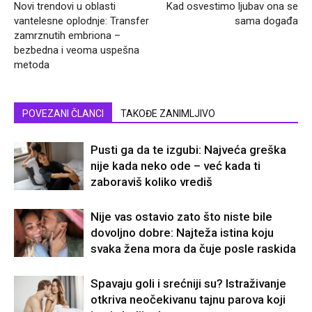
Novi trendovi u oblasti
Kad osvestimo ljubav ona se
vantelesne oplodnje: Transfer
sama događa
zamrznutih embriona –
bezbedna i veoma uspešna
metoda
POVEZANI ČLANCI
TAKOĐE ZANIMLJIVO
Pusti ga da te izgubi: Najveća greška
nije kada neko ode – već kada ti
zaboraviš koliko vrediš
Nije vas ostavio zato što niste bile
dovoljno dobre: Najteža istina koju
svaka žena mora da čuje posle raskida
Spavaju goli i srećniji su? Istraživanje
otkriva neočekivanu tajnu parova koji