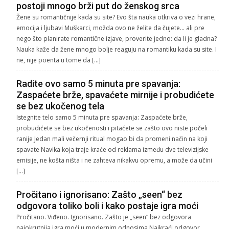
postoji mnogo brži put do ženskog srca
Žene su romantičnije kada su site? Evo šta nauka otkriva o vezi hrane,
emocija i ljubavi Muškarci, možda ovo ne želite da čujete… ali pre
nego što planirate romantične izjave, proverite jedno: da li je gladna?
Nauka kaže da žene mnogo bolje reaguju na romantiku kada su site. I
ne, nije poenta u tome da […]
Radite ovo samo 5 minuta pre spavanja:
Zaspaćete brže, spavaćete mirnije i probudićete
se bez ukočenog tela
Istegnite telo samo 5 minuta pre spavanja: Zaspaćete brže,
probudićete se bez ukočenosti i pitaćete se zašto ovo niste počeli
ranije Jedan mali večernji ritual mogao bi da promeni način na koji
spavate Navika koja traje kraće od reklama između dve televizijske
emisije, ne košta ništa i ne zahteva nikakvu opremu, a može da učini
[…]
Pročitano i ignorisano: Zašto „seen“ bez
odgovora toliko boli i kako postaje igra moći
Pročitano. Viđeno. Ignorisano. Zašto je „seen“ bez odgovora
najokrutnija igra moći u modernim odnosima Najkraći odgovor