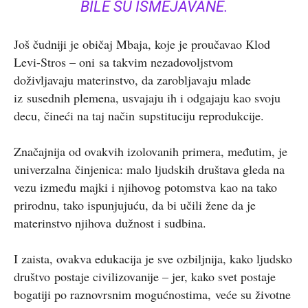
BILE SU ISMEJAVANE.
Još čudniji je običaj Mbaja, koje je proučavao Klod
Levi-Stros – oni sa takvim nezadovoljstvom
doživljavaju materinstvo, da zarobljavaju mlade
iz susednih plemena, usvajaju ih i odgajaju kao svoju
decu, čineći na taj način supstituciju reprodukcije.
Značajnija od ovakvih izolovanih primera, međutim, je
univerzalna činjenica: malo ljudskih društava gleda na
vezu između majki i njihovog potomstva kao na tako
prirodnu, tako ispunjujuću, da bi učili žene da je
materinstvo njihova dužnost i sudbina.
I zaista, ovakva edukacija je sve ozbiljnija, kako ljudsko
društvo postaje civilizovanije – jer, kako svet postaje
bogatiji po raznovrsnim mogućnostima, veće su životne