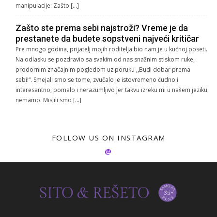
manipulacije: Zašto […]
Zašto ste prema sebi najstroži? Vreme je da
prestanete da budete sopstveni najveći kritičar
Pre mnogo godina, prijatelj mojih roditelja bio nam je u kućnoj poseti.
Na odlasku se pozdravio sa svakim od nas snažnim stiskom ruke,
prodornim značajnim pogledom uz poruku ,,Budi dobar prema
sebi!“. Smejali smo se tome, zvučalo je istovremeno čudno i
interesantno, pomalo i nerazumljivo jer takvu izreku mi u našem jeziku
nemamo. Mislili smo […]
FOLLOW US ON INSTAGRAM
@