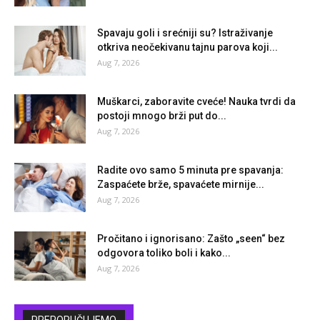
Spavaju goli i srećniji su? Istraživanje
otkriva neočekivanu tajnu parova koji...
Aug 7, 2026
Muškarci, zaboravite cveće! Nauka tvrdi da
postoji mnogo brži put do...
Aug 7, 2026
Radite ovo samo 5 minuta pre spavanja:
Zaspaćete brže, spavaćete mirnije...
Aug 7, 2026
Pročitano i ignorisano: Zašto „seen“ bez
odgovora toliko boli i kako...
Aug 7, 2026