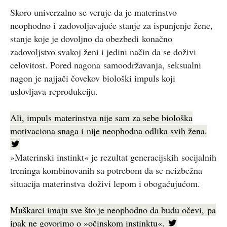
Skoro univerzalno se veruje da je materinstvo
neophodno i zadovoljavajuće stanje za ispunjenje žene,
stanje koje je dovoljno da obezbedi konačno
zadovoljstvo svakoj ženi i jedini način da se doživi
celovitost. Pored nagona samoodržavanja, seksualni
nagon je najjači čovekov biološki impuls koji
uslovljava reprodukciju.
Ali, impuls materinstva nije sam za sebe biološka
motivaciona snaga i nije neophodna odlika svih žena.
»Materinski instinkt« je rezultat generacijskih socijalnih
treninga kombinovanih sa potrebom da se neizbežna
situacija materinstva doživi lepom i obogaćujućom.
Muškarci imaju sve što je neophodno da budu očevi, pa
ipak ne govorimo o »očinskom instinktu«.