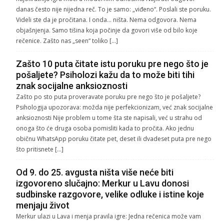
danas često nije nijedna reč. To je samo: „viđeno“. Poslali ste poruku.
Videli ste da je pročitana. I onda… ništa. Nema odgovora. Nema
objašnjenja. Samo tišina koja počinje da govori više od bilo koje
rečenice. Zašto nas „seen“ toliko […]
Zašto 10 puta čitate istu poruku pre nego što je
pošaljete? Psiholozi kažu da to može biti tihi
znak socijalne anksioznosti
Zašto po sto puta proveravate poruku pre nego što je pošaljete?
Psihologija upozorava: možda nije perfekcionizam, već znak socijalne
anksioznosti Nije problem u tome šta ste napisali, već u strahu od
onoga što će druga osoba pomisliti kada to pročita. Ako jednu
običnu WhatsApp poruku čitate pet, deset ili dvadeset puta pre nego
što pritisnete […]
Od 9. do 25. avgusta ništa više neće biti
izgovoreno slučajno: Merkur u Lavu donosi
sudbinske razgovore, velike odluke i istine koje
menjaju život
Merkur ulazi u Lava i menja pravila igre: Jedna rečenica može vam