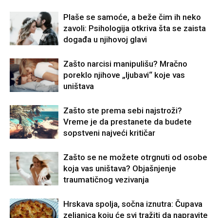
Plaše se samoće, a beže čim ih neko
zavoli: Psihologija otkriva šta se zaista
događa u njihovoj glavi
Zašto narcisi manipulišu? Mračno
poreklo njihove „ljubavi“ koje vas
uništava
Zašto ste prema sebi najstroži?
Vreme je da prestanete da budete
sopstveni najveći kritičar
Zašto se ne možete otrgnuti od osobe
koja vas uništava? Objašnjenje
traumatičnog vezivanja
Hrskava spolja, sočna iznutra: Čupava
zeljanica koju će svi tražiti da napravite