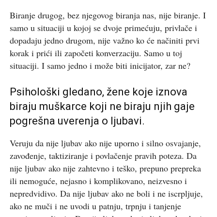
Biranje drugog, bez njegovog biranja nas, nije biranje. I
samo u situaciji u kojoj se dvoje primećuju, privlače i
dopadaju jedno drugom, nije važno ko će načiniti prvi
korak i prići ili započeti konverzaciju. Samo u toj
situaciji. I samo jedno i može biti inicijator, zar ne?
Psihološki gledano, žene koje iznova
biraju muškarce koji ne biraju njih gaje
pogrešna uverenja o ljubavi.
Veruju da nije ljubav ako nije uporno i silno osvajanje,
zavođenje, taktiziranje i povlačenje pravih poteza. Da
nije ljubav ako nije zahtevno i teško, prepuno prepreka
ili nemoguće, nejasno i komplikovano, neizvesno i
nepredvidivo. Da nije ljubav ako ne boli i ne iscrpljuje,
ako ne muči i ne uvodi u patnju, trpnju i tanjenje