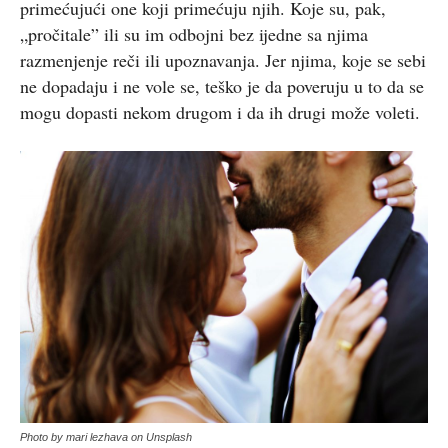
primećujući one koji primećuju njih. Koje su, pak,
„pročitale” ili su im odbojni bez ijedne sa njima
razmenjenje reči ili upoznavanja. Jer njima, koje se sebi
ne dopadaju i ne vole se, teško je da poveruju u to da se
mogu dopasti nekom drugom i da ih drugi može voleti.
Photo by mari lezhava on Unsplash