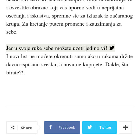
i osvestite obrazac koji vas uporno vodi u neprijatna
osećanja i iskustva, spremne ste za izlazak iz začaranog
kruga. Za kretanje putem promene i zauzimanja za
sebe.
Jer u svoje ruke sebe možete uzeti jedino vi!
I novi list ne možete okrenuti samo ako u rukama držite
davno ispisanu svesku, a novu ne kupujete. Dakle, šta
birate?!
Facebook
Twitter
Share