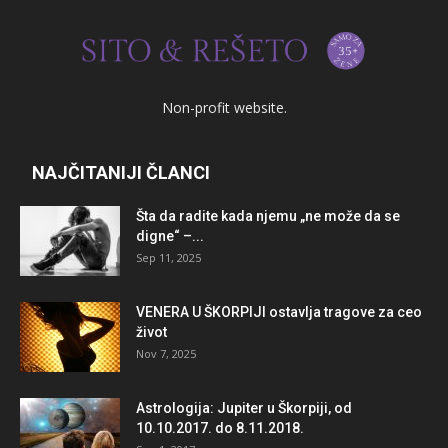
Non-profit website.
NAJČITANIJI ČLANCI
Šta da radite kada njemu „ne može da se
digne“ –...
Sep 11, 2025
VENERA U ŠKORPIJI ostavlja tragove za ceo
život
Nov 7, 2025
Astrologija: Jupiter u Škorpiji, od
10.10.2017. do 8.11.2018.