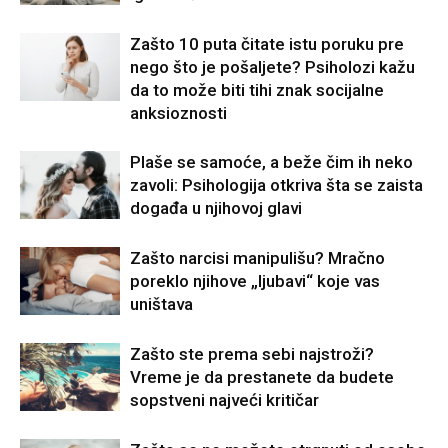
Zašto 10 puta čitate istu poruku pre
nego što je pošaljete? Psiholozi kažu
da to može biti tihi znak socijalne
anksioznosti
Plaše se samoće, a beže čim ih neko
zavoli: Psihologija otkriva šta se zaista
događa u njihovoj glavi
Zašto narcisi manipulišu? Mračno
poreklo njihove „ljubavi“ koje vas
uništava
Zašto ste prema sebi najstroži?
Vreme je da prestanete da budete
sopstveni najveći kritičar