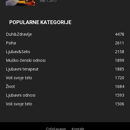
Sep 1, 2017
POPULARNE KATEGORIJE
Duh&Zdravlje
4478
Psiha
2611
Ljubav&Seks
2158
Muško-ženski odnosi
1899
Ljubavni terapeut
1885
Voli svoje telo
1720
Život
1684
Ljubavni odnosi
1593
Voli svoje telo
1506
Oglašavanje
Kontakt