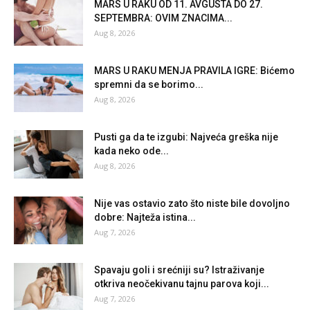
MARS U RAKU OD 11. AVGUSTA DO 27.
SEPTEMBRA: OVIM ZNACIMA...
Aug 8, 2026
MARS U RAKU MENJA PRAVILA IGRE: Bićemo
spremni da se borimo...
Aug 8, 2026
Pusti ga da te izgubi: Najveća greška nije
kada neko ode...
Aug 8, 2026
Nije vas ostavio zato što niste bile dovoljno
dobre: Najteža istina...
Aug 7, 2026
Spavaju goli i srećniji su? Istraživanje
otkriva neočekivanu tajnu parova koji...
Aug 7, 2026