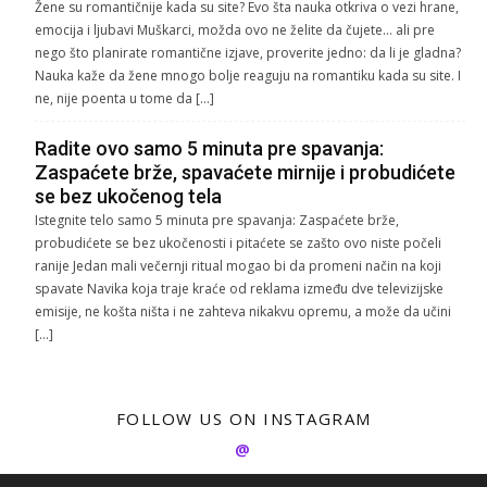
Žene su romantičnije kada su site? Evo šta nauka otkriva o vezi hrane,
emocija i ljubavi Muškarci, možda ovo ne želite da čujete… ali pre
nego što planirate romantične izjave, proverite jedno: da li je gladna?
Nauka kaže da žene mnogo bolje reaguju na romantiku kada su site. I
ne, nije poenta u tome da […]
Radite ovo samo 5 minuta pre spavanja:
Zaspaćete brže, spavaćete mirnije i probudićete
se bez ukočenog tela
Istegnite telo samo 5 minuta pre spavanja: Zaspaćete brže,
probudićete se bez ukočenosti i pitaćete se zašto ovo niste počeli
ranije Jedan mali večernji ritual mogao bi da promeni način na koji
spavate Navika koja traje kraće od reklama između dve televizijske
emisije, ne košta ništa i ne zahteva nikakvu opremu, a može da učini
[…]
FOLLOW US ON INSTAGRAM
@