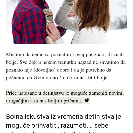
Mislimo da ćemo sa poznatim i ovaj put znati, ili znati
bolje. Sve dok u nekom trenutku najzad ne shvatimo da
poznato nije (dovoljno) dobro i da je potrebno da
počnemo da živimo ono što će za nas biti bolje.
Priče napisane u detinjstvu je moguće zameniti novim,
drugačijim i za nas boljim pričama.
Bolna iskustva iz vremena detinjstva je
moguće prihvatiti, razumeti, u sebe