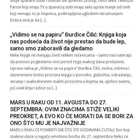
svoje spavaće sobe i odmah ste spremni za bolji, češći seks! Televizor
Parovi koji imaju TV u spavaćoj sobi imaju seks upola manje od onih
koji nemaju: to je činjenica, potkrepljena uglednim istraživanjem.
Dobra vest je da […]
„Vidimo se na papiru“ Đurđice Čilić: Knjiga koja
nas podseća da život nije prestao da bude lep,
samo smo zaboravili da gledamo
Neke knjige ne menjaju život velikim rečenicama – samo nas nateraju
da ponovo pogledamo ono pored čega svakog dana prolazimo.
Upravo takva je „Vidimo se na papiru“ Đurđice Čilić, nežna, intimna i
istovremeno bolno precizna knjiga o porodici, gubicima, odrastanju,
sećanju i svakodnevnim malim prizorima u kojima se, uprkos svemu,
još uvek kriju razlozi za […]
MARS U RAKU OD 11. AVGUSTA DO 27.
SEPTEMBRA: OVIM ZNACIMA STIŽE VELIKI
PREOKRET, A EVO KO ĆE MORATI DA SE BORI ZA
ONO ŠTO MU JE NAJVAŽNIJE
MARS U RAKU ĆE POMERITI SVE ŠTO STE GODINAMA ĆUTALI: Evo koji
znakovi ulaze u najjaču emotivnu borbu do 27. septembra Neko će