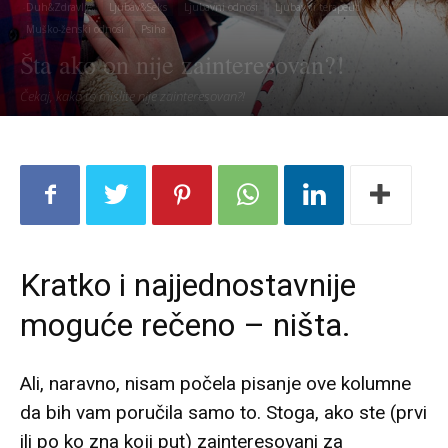
Duh&Zdravlje
Ljubav&Seks
Ljubavni odnosi
Ljubavni terapeut
Muško-ženski odnosi
Psiha
Šta ako on nije zainteresovan?!
Čekaj, kako to mislite nije zainteresovan?!
Kratko i najjednostavnije
moguće rečeno – ništa.
Ali, naravno, nisam počela pisanje ove kolumne
da bih vam poručila samo to. Stoga, ako ste (prvi
ili po ko zna koji put) zainteresovani za