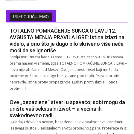
PREPORUČUJEMO
TOTALNO POMRAČENJE SUNCA U LAVU 12.
AVGUSTA MENJA PRAVILA IGRE: Istina izlazi na
videlo, a ono što je dugo bilo skriveno više neće
moći da se ignoriše
Spolja mir. Iznutra haos. U sredu, 12. avgusta, tačno u 19.36 časova
prema našem vremenu, stiže TOTALNO POMRAČENJE SUNCA u Lavu –
i ovo nije običan mlad Mesec. Ovo je nebeski reset koji može da
pokrene priče koje su dugo bile gurane pod tepih. Pravda protiv
nepravde. Istina protiv propagande. Ljubav protiv iluzije. Ponos
protiv […]
Ove „bezazlene“ stvari u spavaćoj sobi mogu da
unište vaš seksualni život – a većina ih
svakodnevno radi
Izgledaju dovoljno nevino, bezazleno, ali ovi svakodnevni predmeti
izazivaju pustoš u seksualnom životu prosečnog para. Proterajte ih iz