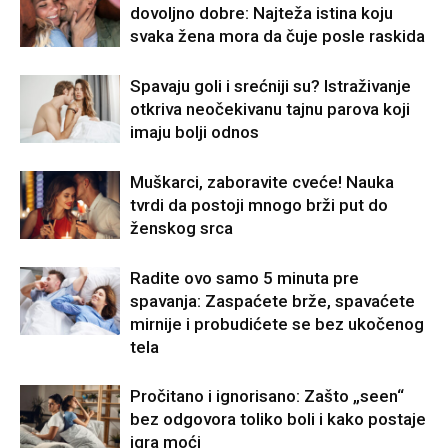
dovoljno dobre: Najteža istina koju
svaka žena mora da čuje posle raskida
Spavaju goli i srećniji su? Istraživanje
otkriva neočekivanu tajnu parova koji
imaju bolji odnos
Muškarci, zaboravite cveće! Nauka
tvrdi da postoji mnogo brži put do
ženskog srca
Radite ovo samo 5 minuta pre
spavanja: Zaspaćete brže, spavaćete
mirnije i probudićete se bez ukočenog
tela
Pročitano i ignorisano: Zašto „seen“
bez odgovora toliko boli i kako postaje
igra moći