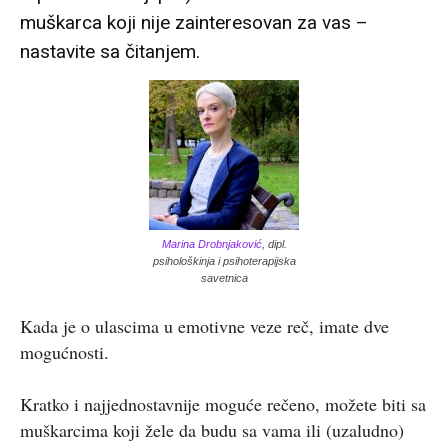
muškarca koji nije zainteresovan za vas –
nastavite sa čitanjem.
Marina Drobnjaković
, dipl.
psihološkinja i psihoterapijska
savetnica
Kada je o ulascima u emotivne veze reč, imate dve
mogućnosti.
Kratko i najjednostavnije moguće rečeno, možete biti sa
muškarcima koji žele da budu sa vama ili (uzaludno)