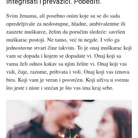
integrisati i prevazići. Pobediti.
Svim ženama, ali posebno onim koje su se do sada
opredeljivale za nedostupne, hladne, ambivalentne ili
zauzete muškarce, želim da poručim sledeće: savršen
muškarac postoji. Ne tamo, već tu negde. I vrlo ga
jednostavne stvari čine takvim. To je onaj muškarac koji
vam se dopada i kojem se dopadate vi. Onaj koji sa
vama želi odnos kakav sa njim želite vi. Onaj koji vas
vidi, čuje, razume, prihvata i voli. Onaj koji vas iznova
bira. Koji vam je veran i posvećen. Koji uživa u svemu
što jeste i niste i srećan je što vas ima kraj sebe.