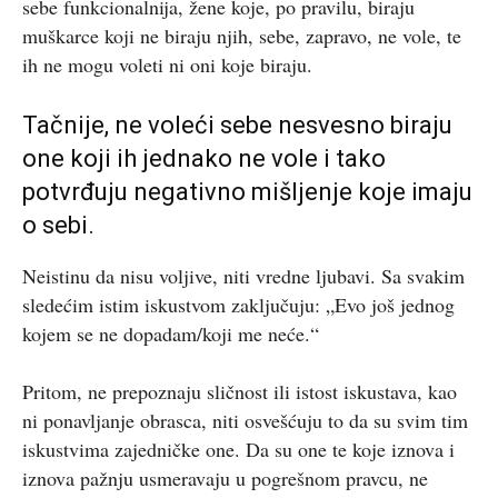
sebe funkcionalnija, žene koje, po pravilu, biraju
muškarce koji ne biraju njih, sebe, zapravo, ne vole, te
ih ne mogu voleti ni oni koje biraju.
Tačnije, ne voleći sebe nesvesno biraju
one koji ih jednako ne vole i tako
potvrđuju negativno mišljenje koje imaju
o sebi.
Neistinu da nisu voljive, niti vredne ljubavi. Sa svakim
sledećim istim iskustvom zaključuju: „Evo još jednog
kojem se ne dopadam/koji me neće.“
Pritom, ne prepoznaju sličnost ili istost iskustava, kao
ni ponavljanje obrasca, niti osvešćuju to da su svim tim
iskustvima zajedničke one. Da su one te koje iznova i
iznova pažnju usmeravaju u pogrešnom pravcu, ne