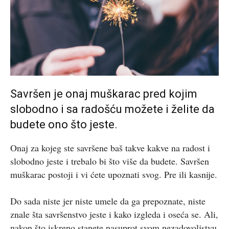
Savršen je onaj muškarac pred kojim
slobodno i sa radošću možete i želite da
budete ono što jeste.
Onaj za kojeg ste savršene baš takve kakve na radost i
slobodno jeste i trebalo bi što više da budete. Savršen
muškarac postoji i vi ćete upoznati svog. Pre ili kasnije.
Do sada niste jer niste umele da ga prepoznate, niste
znale šta savršenstvo jeste i kako izgleda i oseća se. Ali,
nakon što iskreno stanete nasuprot svom nezadovoljstvu