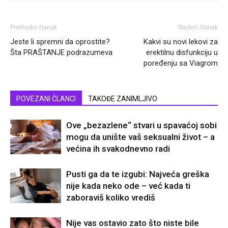
Prethodni članak
Sledeći članak
Jeste li spremni da oprostite?
Kakvi su novi lekovi za
Šta PRAŠTANJE podrazumeva
erektilnu disfunkciju u
poređenju sa Viagrom
POVEZANI ČLANCI
TAKOĐE ZANIMLJIVO
Ove „bezazlene“ stvari u spavaćoj sobi
mogu da unište vaš seksualni život – a
većina ih svakodnevno radi
Pusti ga da te izgubi: Najveća greška
nije kada neko ode – već kada ti
zaboraviš koliko vrediš
Nije vas ostavio zato što niste bile