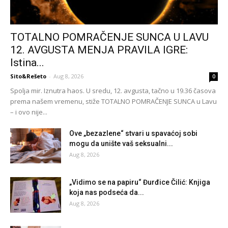
TOTALNO POMRAČENJE SUNCA U LAVU
12. AVGUSTA MENJA PRAVILA IGRE:
Istina...
Sito&Rešeto
-
Aug 8, 2026
0
Spolja mir. Iznutra haos. U sredu, 12. avgusta, tačno u 19.36 časova
prema našem vremenu, stiže TOTALNO POMRAČENJE SUNCA u Lavu
– i ovo nije...
Ove „bezazlene“ stvari u spavaćoj sobi
mogu da unište vaš seksualni...
Aug 8, 2026
„Vidimo se na papiru“ Đurđice Čilić: Knjiga
koja nas podseća da...
Aug 8, 2026