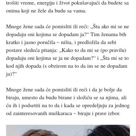
trošiti vreme, energiju i život pokušavajući da budete sa
onima koji ne žele da budu sa vama.
Mnoge žene sada će pomisliti ili reći: „Šta ako mi se ne
dopadaju oni kojima se dopadam ja?“ Tim ženama bih
kratko i jasno poručila – ništa, i predložila da sebi
postave sledeća pitanja: „Kako to da mi se (po pravilu)
dopadaju oni kojima se ja ne dopadam?“ i „Šta mi se to
kod njih dopada (s obzirom na to da im se ne dopadam
ja)?“
Mnoge žene sada će pomisliti ili reći i da je bolje da
biraju, umesto da budu birane i složiću se sa njima, ali
ću ih i podsetiti na to da i kada se opredeljuju za jednog
od zainteresovanih muškaraca – biraju i prave izbor.