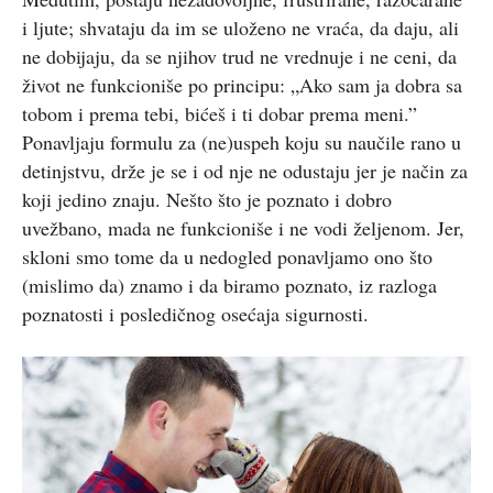
i ljute; shvataju da im se uloženo ne vraća, da daju, ali
ne dobijaju, da se njihov trud ne vrednuje i ne ceni, da
život ne funkcioniše po principu: „Ako sam ja dobra sa
tobom i prema tebi, bićeš i ti dobar prema meni.”
Ponavljaju formulu za (ne)uspeh koju su naučile rano u
detinjstvu, drže je se i od nje ne odustaju jer je način za
koji jedino znaju. Nešto što je poznato i dobro
uvežbano, mada ne funkcioniše i ne vodi željenom. Jer,
skloni smo tome da u nedogled ponavljamo ono što
(mislimo da) znamo i da biramo poznato, iz razloga
poznatosti i posledičnog osećaja sigurnosti.