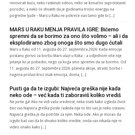
renovirati kuću, neko raskinuti odnos, neko se konačno suprotstaviti
porodici, a neko će shvatiti da je godinama trošio energiju na
pogrešne ljude – Mars u Raku ne pokreće nas tamo gde bi […]
MARS U RAKU MENJA PRAVILA IGRE: Bićemo
spremni da se borimo za ono što volimo – ali i da
eksplodiramo zbog onoga što smo dugo ćutali
Mars u Raku od 11. avgusta do 27. septembra 2026: Kada emocije
postanu gorivo za borbu Mars ulazi u Raka – a odjednom više nije
pitanje ko je pobedio, nego za koga smo spremni da se borimo. Od
11. avgusta do 27. septembra 2026. planeta akcije, strasti, borbe i
nagona prolazi kroz znak emocija, doma, […]
Pusti ga da te izgubi: Najveća greška nije kada
neko ode – već kada ti zaboraviš koliko vrediš
Ne jurite ga! Ako ne vidi vašu vrednost, neka oseti kako izgleda život
bez vas Najveća greška posle raskida nije to što vas je neko ostavio.
Najveća greška je da potrčite za njim. Neka ode. Ako je morao da
izgubi baš vas da bi shvatio koliko vredite, onda vas nikada nije ni
video onako kako […]