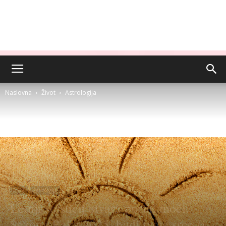
Naslovna
Život
Astrologija
Život
Astrologija
Letnji solsticij otvara portal moći:
Sezona Raka 2025. budi tvoje srce (i