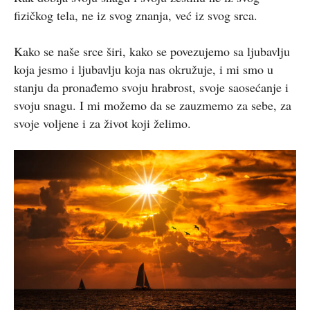
fizičkog tela, ne iz svog znanja, već iz svog srca.
Kako se naše srce širi, kako se povezujemo sa ljubavlju
koja jesmo i ljubavlju koja nas okružuje, i mi smo u
stanju da pronađemo svoju hrabrost, svoje saosećanje i
svoju snagu. I mi možemo da se zauzmemo za sebe, za
svoje voljene i za život koji želimo.