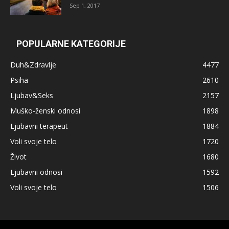
Sep 1, 2017
POPULARNE KATEGORIJE
Duh&Zdravlje
4477
Psiha
2610
Ljubav&Seks
2157
Muško-ženski odnosi
1898
Ljubavni terapeut
1884
Voli svoje telo
1720
Život
1680
Ljubavni odnosi
1592
Voli svoje telo
1506