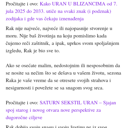
Pročitajte i ovo:
Kako URAN U BLIZANCIMA od 7.
jula 2025 do 2033. utiče na svaki znak (i podznak)
zodijaka i gde vas čekaju iznenađenja
Rak nije najveće, najveće ili najopasnije stvorenje u
moru. Nije baš životinja na koju pomislimo kada
čujemo reči zaštitnik, a ipak, uprkos svom spoljašnjem
izgledu, Rak je bio sve to.
Ako se osećate malim, nedostojnim ili nesposobnim da
se nosite sa nečim što se dešava u vašem životu, sezona
Raka je vaše vreme da se otresete svojih strahova i
nesigurnosti i povežete se sa snagom svog srca.
Pročitajte i ovo:
SATURN SEKSTIL URAN – Sjajan
spoj starog i novog otvara nove perspektive za
dugoročne ciljeve
Rak dobija svoju snagu i svoju žestinu ne iz svog