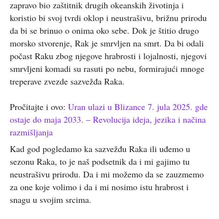
zapravo bio zaštitnik drugih okeanskih životinja i
koristio bi svoj tvrdi oklop i neustrašivu, brižnu prirodu
da bi se brinuo o onima oko sebe. Dok je štitio drugo
morsko stvorenje, Rak je smrvljen na smrt. Da bi odali
počast Raku zbog njegove hrabrosti i lojalnosti, njegovi
smrvljeni komadi su rasuti po nebu, formirajući mnoge
treperave zvezde sazvežđa Raka.
Pročitajte i ovo:
Uran ulazi u Blizance 7. jula 2025. gde
ostaje do maja 2033. – Revolucija ideja, jezika i načina
razmišljanja
Kad god pogledamo ka sazvežđu Raka ili uđemo u
sezonu Raka, to je naš podsetnik da i mi gajimo tu
neustrašivu prirodu. Da i mi možemo da se zauzmemo
za one koje volimo i da i mi nosimo istu hrabrost i
snagu u svojim srcima.