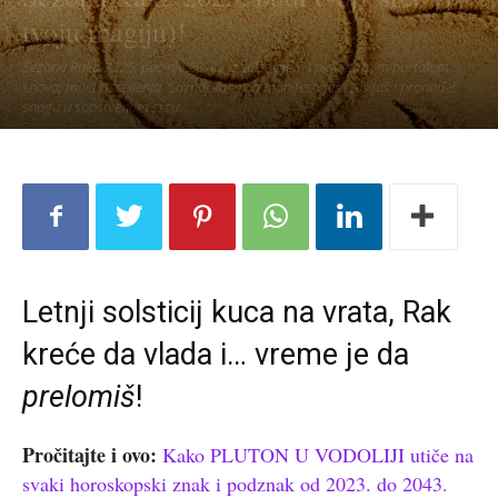
tvoju magiju)!
Sezona Raka 2025. počinje 20. juna solsticijem i planetarnim portalom
snova, moći i isceljenja. Saznaj kako da manifestuješ, zasijaš i pronađeš
snagu u sopstvenom srcu.
Letnji solsticij kuca na vrata, Rak
kreće da vlada i… vreme je da
prelomiš
!
Pročitajte i ovo:
Kako PLUTON U VODOLIJI utiče na
svaki horoskopski znak i podznak od 2023. do 2043.