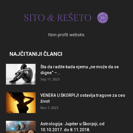
Non-profit website.
NAJČITANIJI ČLANCI
Šta da radite kada njemu „ne može da se
digne“ –...
Sep 11, 2025
VENERA U ŠKORPIJI ostavlja tragove za ceo
život
Nov 7, 2025
Astrologija: Jupiter u Škorpiji, od
10.10.2017. do 8.11.2018.