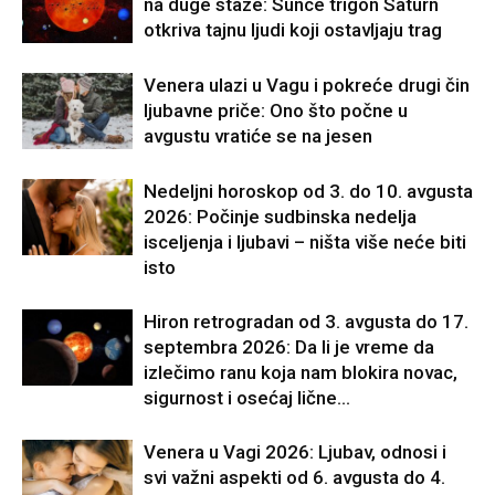
na duge staze: Sunce trigon Saturn
otkriva tajnu ljudi koji ostavljaju trag
Venera ulazi u Vagu i pokreće drugi čin
ljubavne priče: Ono što počne u
avgustu vratiće se na jesen
Nedeljni horoskop od 3. do 10. avgusta
2026: Počinje sudbinska nedelja
isceljenja i ljubavi – ništa više neće biti
isto
Hiron retrogradan od 3. avgusta do 17.
septembra 2026: Da li je vreme da
izlečimo ranu koja nam blokira novac,
sigurnost i osećaj lične...
Venera u Vagi 2026: Ljubav, odnosi i
svi važni aspekti od 6. avgusta do 4.