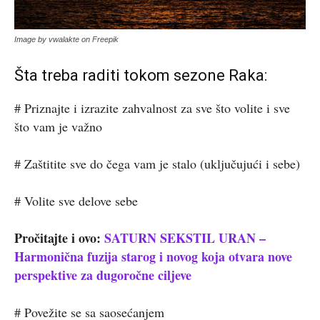
Image by vwalakte on Freepik
Šta treba raditi tokom sezone Raka:
# Priznajte i izrazite zahvalnost za sve što volite i sve
što vam je važno
# Zaštitite sve do čega vam je stalo (uključujući i sebe)
# Volite sve delove sebe
Pročitajte i ovo:
SATURN SEKSTIL URAN –
Harmonična fuzija starog i novog koja otvara nove
perspektive za dugoročne ciljeve
# Povežite se sa saosećanjem