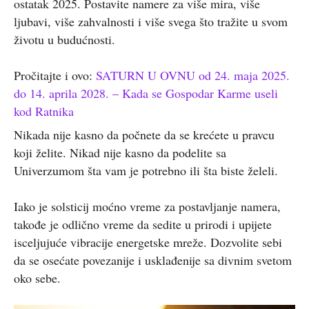
ostatak 2025. Postavite namere za više mira, više
ljubavi, više zahvalnosti i više svega što tražite u svom
životu u budućnosti.
Pročitajte i ovo:
SATURN U OVNU od 24. maja 2025.
do 14. aprila 2028. – Kada se Gospodar Karme useli
kod Ratnika
Nikada nije kasno da počnete da se krećete u pravcu
koji želite. Nikad nije kasno da podelite sa
Univerzumom šta vam je potrebno ili šta biste želeli.
Iako je solsticij moćno vreme za postavljanje namera,
takođe je odlično vreme da sedite u prirodi i upijete
isceljujuće vibracije energetske mreže. Dozvolite sebi
da se osećate povezanije i usklađenije sa divnim svetom
oko sebe.