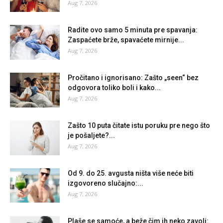
Aug 7, 2026
Radite ovo samo 5 minuta pre spavanja:
Zaspaćete brže, spavaćete mirnije...
Aug 7, 2026
Pročitano i ignorisano: Zašto „seen“ bez
odgovora toliko boli i kako...
Aug 7, 2026
Zašto 10 puta čitate istu poruku pre nego što
je pošaljete?...
Aug 7, 2026
Od 9. do 25. avgusta ništa više neće biti
izgovoreno slučajno:...
Aug 7, 2026
Plaše se samoće, a beže čim ih neko zavoli: