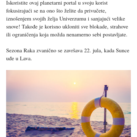
Iskoristite ovaj planetarni portal u svoju korist
fokusirajući se na ono što želite da privučete,
iznošenjem svojih želja Univerzumu i sanjajući velike
snove! Takođe je korisno ukloniti sve blokade, strahove
ili ograničenja koja možda nenamerno sebi postavljate.
Sezona Raka zvanično se završava 22. jula, kada Sunce
uđe u Lava.