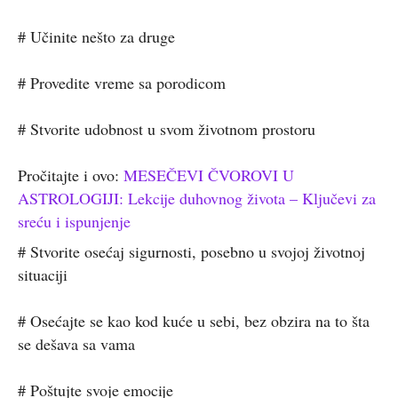
# Učinite nešto za druge
# Provedite vreme sa porodicom
# Stvorite udobnost u svom životnom prostoru
Pročitajte i ovo:
MESEČEVI ČVOROVI U
ASTROLOGIJI: Lekcije duhovnog života – Ključevi za
sreću i ispunjenje
# Stvorite osećaj sigurnosti, posebno u svojoj životnoj
situaciji
# Osećajte se kao kod kuće u sebi, bez obzira na to šta
se dešava sa vama
# Poštujte svoje emocije