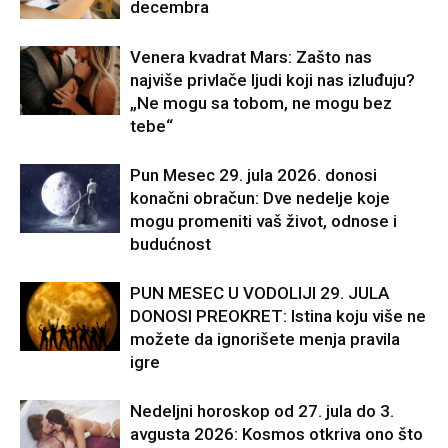
decembra
Venera kvadrat Mars: Zašto nas
najviše privlače ljudi koji nas izluđuju?
„Ne mogu sa tobom, ne mogu bez
tebe“
Pun Mesec 29. jula 2026. donosi
konačni obračun: Dve nedelje koje
mogu promeniti vaš život, odnose i
budućnost
PUN MESEC U VODOLIJI 29. JULA
DONOSI PREOKRET: Istina koju više ne
možete da ignorišete menja pravila
igre
Nedeljni horoskop od 27. jula do 3.
avgusta 2026: Kosmos otkriva ono što