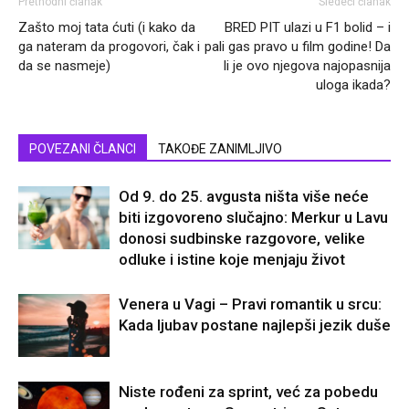
Prethodni članak
Sledeći članak
Zašto moj tata ćuti (i kako da
BRED PIT ulazi u F1 bolid – i
ga nateram da progovori, čak i
pali gas pravo u film godine! Da
da se nasmeje)
li je ovo njegova najopasnija
uloga ikada?
POVEZANI ČLANCI
TAKOĐE ZANIMLJIVO
Od 9. do 25. avgusta ništa više neće
biti izgovoreno slučajno: Merkur u Lavu
donosi sudbinske razgovore, velike
odluke i istine koje menjaju život
Venera u Vagi – Pravi romantik u srcu:
Kada ljubav postane najlepši jezik duše
Niste rođeni za sprint, već za pobedu