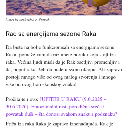
Image by mrsiraphol on Freepik
Rad sa energijama sezone Raka
Da biste najbolje funkcionisali sa energijama sezone
Raka, pomaže vam da razumete poruku koja stoji iza
raka. Većina ljudi misli da je Rak osetljiv, promenljiv i
da, poput raka, želi da bude u svom oklopu. Ali zapravo
postoji mnogo više od ovog malog stvorenja i mnogo
više od ovog horoskopskog znaka!
Pročitajte i ovo:
JUPITER U RAKU (9.6.2025 –
30.6.2026): Emocionalni rast, porodična sreća i
povratak duši – šta donosi svakom znaku i podznaku?
Priča iza raka Raka je zapravo iznenađujuća. Rak je