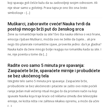
koji spavaju goli češće kažu da su zadovoljniji svojim odnosom. Ali
nije stvar samo u golotinji. Prava tajna je ono što ona često
simbolizuje – […]
Muškarci, zaboravite cveće! Nauka tvrdi da
postoji mnogo brži put do ženskog srca
Žene su romantičnije kada su site? Evo šta nauka otkriva o vezi hrane,
emocija i ljubavi Muškarci, možda ovo ne želite da čujete… ali pre
nego što planirate romantične izjave, proverite jedno: da li je gladna?
Nauka kaže da žene mnogo bolje reaguju na romantiku kada su site. I
ne, nije poenta u tome da […]
Radite ovo samo 5 minuta pre spavanja:
Zaspaćete brže, spavaćete mirnije i probudićete
se bez ukočenog tela
Istegnite telo samo 5 minuta pre spavanja: Zaspaćete brže,
probudićete se bez ukočenosti i pitaćete se zašto ovo niste počeli
ranije Jedan mali večernji ritual mogao bi da promeni način na koji
spavate Navika koja traje kraće od reklama između dve televizijske
emisije, ne košta ništa i ne zahteva nikakvu opremu, a može da učini
[…]