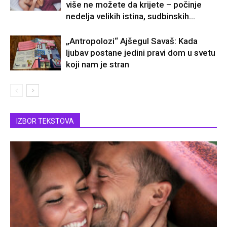
više ne možete da krijete – počinje
nedelja velikih istina, sudbinskih...
„Antropolozi“ Ajšegul Savaš: Kada
ljubav postane jedini pravi dom u svetu
koji nam je stran
IZBOR TEKSTOVA