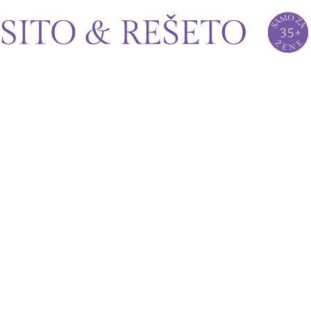
Sito&Rešeto