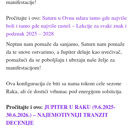
manifestacije!
Pročitajte i ovo:
Saturn u Ovnu udara tamo gde najviše
boli i tamo gde najviše rasteš – Lekcije za svaki znak i
podznak 2025 – 2028
Neptun nam pomaže da sanjamo, Saturn nam pomaže
da te snove ostvarimo, a Jupiter deluje kao uvećivač,
pomažući da se poboljšaju i ubrzaju naše želje za
manifestacijom!
Ova konfiguracija će biti sa nama tokom cele sezone
Raka, ali će dostići vrhunac pod energijom solsticija.
Pročitajte i ovo:
JUPITER U RAKU (9.6.2025-
30.6.2026.) – NAJEMOTIVNIJI TRANZIT
DECENIJE