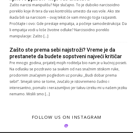
Zašto narcisi manipulišu? Nije slučajno. To je duboko narcisoidno
poreklo koje ih tera da vas kontrolišu umesto da vas vole. Ako ste
ikada bili sa narcisom – ovaj tekst će vam mnogo toga razjasniti.
Pročitajte i ovo: Gde prestaje empatija, a počinje samodestrukcija: Da
li empatija vodi u loše životne odluke? Narcisoidno poreklo
manipulacije: Zašto […]
Zašto ste prema sebi najstroži? Vreme je da
prestanete da budete sopstveni najveći kritičar
Pre mnogo godina, prijatelj mojih roditelja bio nam je u kućnoj poseti.
Na odlasku se pozdravio sa svakim od nas snažnim stiskom ruke,
prodornim značajnim pogledom uz poruku ,,Budi dobar prema
sebi!“. Smejali smo se tome, zvučalo je istovremeno čudno i
interesantno, pomalo i nerazumljivo jer takvu izreku mi u našem jeziku
nemamo. Mislili smo […]
FOLLOW US ON INSTAGRAM
@