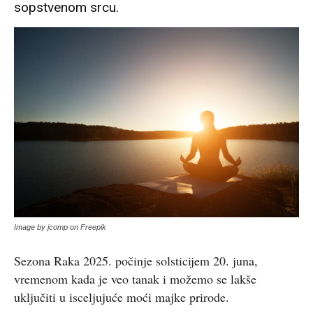
sopstvenom srcu.
Image by jcomp on Freepik
Sezona Raka 2025. počinje solsticijem 20. juna,
vremenom kada je veo tanak i možemo se lakše
uključiti u isceljujuće moći majke prirode.