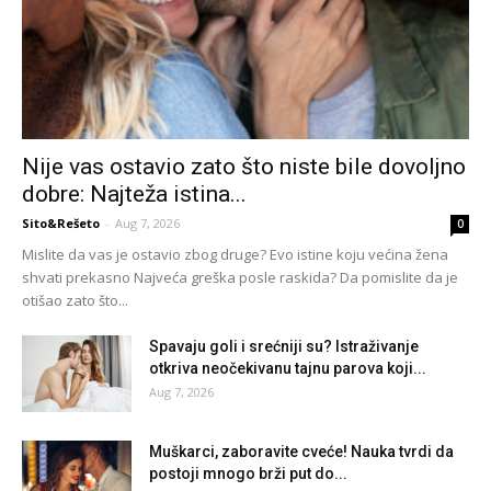
Nije vas ostavio zato što niste bile dovoljno
dobre: Najteža istina...
Sito&Rešeto
-
Aug 7, 2026
0
Mislite da vas je ostavio zbog druge? Evo istine koju većina žena
shvati prekasno Najveća greška posle raskida? Da pomislite da je
otišao zato što...
Spavaju goli i srećniji su? Istraživanje
otkriva neočekivanu tajnu parova koji...
Aug 7, 2026
Muškarci, zaboravite cveće! Nauka tvrdi da
postoji mnogo brži put do...