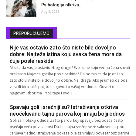
Psihologija otkriva...
Aug 6, 2026
PREPORUČUJEMO
Nije vas ostavio zato što niste bile dovoljno
dobre: Najteža istina koju svaka žena mora da
čuje posle raskida
Mislite da vas je ostavio zbog druge? Evo istine koju većina žena shvati
prekasno Najveća greška posle raskida? Da pomislite da je otišao
zato što vi niste bile dovoljno dobre. Ne, draga. Ako je umeo da ode,
vara ili bira lakši put, to ne govori o vašoj vrednosti. Govori o
njegovim izborima. Pročitajte i ovo: […]
Spavaju goli i srećniji su? Istraživanje otkriva
neočekivanu tajnu parova koji imaju bolji odnos
Goli san, bliskiji odnos: Zašto parovi koji spavaju bez odeće često
osećaju veću povezanost Da li je tajna srećne veze sakrivena ispod
čaršava? Jedno istraživanje pokazalo je zanimljivu povezanost: parovi