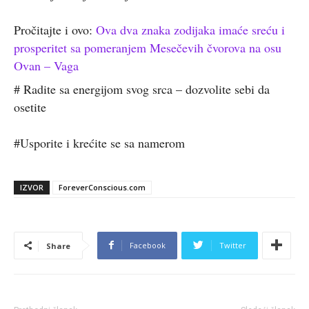
Pročitajte i ovo:
Ova dva znaka zodijaka imaće sreću i
prosperitet sa pomeranjem Mesečevih čvorova na osu
Ovan – Vaga
# Radite sa energijom svog srca – dozvolite sebi da
osetite
#Usporite i krećite se sa namerom
IZVOR
ForeverConscious.com
Facebook
Twitter
Share