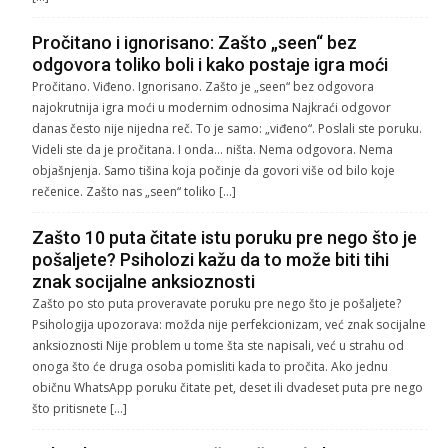
Pročitano i ignorisano: Zašto „seen“ bez
odgovora toliko boli i kako postaje igra moći
Pročitano. Viđeno. Ignorisano. Zašto je „seen“ bez odgovora
najokrutnija igra moći u modernim odnosima Najkraći odgovor
danas često nije nijedna reč. To je samo: „viđeno“. Poslali ste poruku.
Videli ste da je pročitana. I onda… ništa. Nema odgovora. Nema
objašnjenja. Samo tišina koja počinje da govori više od bilo koje
rečenice. Zašto nas „seen“ toliko […]
Zašto 10 puta čitate istu poruku pre nego što je
pošaljete? Psiholozi kažu da to može biti tihi
znak socijalne anksioznosti
Zašto po sto puta proveravate poruku pre nego što je pošaljete?
Psihologija upozorava: možda nije perfekcionizam, već znak socijalne
anksioznosti Nije problem u tome šta ste napisali, već u strahu od
onoga što će druga osoba pomisliti kada to pročita. Ako jednu
običnu WhatsApp poruku čitate pet, deset ili dvadeset puta pre nego
što pritisnete […]