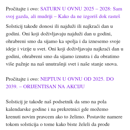
Pročitajte i ovo:
SATURN U OVNU 2025 – 2028: Sam
svoj gazda, ali mudriji – Kako da ne izgoriš dok rasteš
Solsticij takođe donosi ili najduži ili najkraći dan u
godini. Oni koji doživljavaju najduži dan u godini,
ohrabreni smo da sijamo ka spolja i da iznesemo svoje
ideje i vizije u svet. Oni koji doživljavaju najkraći dan u
godini, ohrabreni smo da sijamo iznutra i da obratimo
više pažnje na naš unutrašnji svet i naše stanje snova.
Pročitajte i ovo:
NEPTUN U OVNU OD 2025. DO
2039. – ORIJENTISAN NA AKCIJU
Solsticij je takođe naš podsetnik da smo na pola
kalendarske godine i na prekretnici gde možemo
krenuti novim pravcem ako to želimo. Postavite namere
tokom solsticija o tome kako biste želeli da prođe