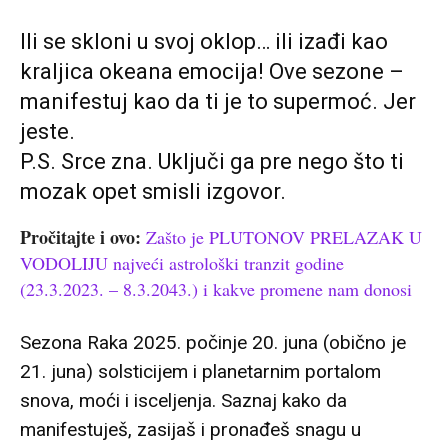
Ili se skloni u svoj oklop… ili izađi kao
kraljica okeana emocija! Ove sezone –
manifestuj kao da ti je to supermoć. Jer
jeste.
P.S. Srce zna. Uključi ga pre nego što ti
mozak opet smisli izgovor.
Pročitajte i ovo:
Zašto je PLUTONOV PRELAZAK U
VODOLIJU najveći astrološki tranzit godine
(23.3.2023. – 8.3.2043.) i kakve promene nam donosi
Sezona Raka 2025. počinje 20. juna (obično je
21. juna) solsticijem i planetarnim portalom
snova, moći i isceljenja. Saznaj kako da
manifestuješ, zasijaš i pronađeš snagu u