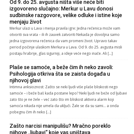
Od 9. do 25. avgusta ništa više neće biti
izgovoreno slučajno: Merkur u Lavu donosi
sudbinske razgovore, velike odluke i istine koje
menjaju život
Merkur ulazi u Lava i menja pravila igre: Jedna rečenica može vam
otvoriti sva vrata – ili ih zauvek zatvoriti Nekada je dovoljna samo
jedna izgovorena rečenica da vam promeni život. Upravo takav
period počinje ulaskom Merkura u Lava. Od 9. do 25. avgusta misli
postaju hrabrije, glas sigurniji, a ideje veće nego inače. Ali […]
Plaše se samoće, a beže čim ih neko zavoli:
Psihologija otkriva šta se zaista događa u
njihovoj glavi
Intimna anksioznost: Zašto se neki ljudi više plaše bliskosti nego
samoće – i beže baš kada postane lepo? Neki ljudi ne beže od ljubavi
zato što je ne žele – već zato što im bliskost aktivira alarm koji
samoća nikada nije umela da uključi. Žale se da su sami… a onda
pobegnu čim ih neko […]
Zašto narcisi manipulišu? Mračno poreklo
njihove „ljubavi“ koje vas uništava