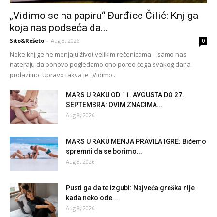
„Vidimo se na papiru“ Đurđice Čilić: Knjiga
koja nas podseća da...
Sito&Rešeto
-
Aug 8, 2026
0
Neke knjige ne menjaju život velikim rečenicama – samo nas
nateraju da ponovo pogledamo ono pored čega svakog dana
prolazimo. Upravo takva je „Vidimo...
MARS U RAKU OD 11. AVGUSTA DO 27.
SEPTEMBRA: OVIM ZNACIMA...
Aug 8, 2026
MARS U RAKU MENJA PRAVILA IGRE: Bićemo
spremni da se borimo...
Aug 8, 2026
Pusti ga da te izgubi: Najveća greška nije
kada neko ode...
Aug 8, 2026