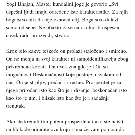
Yogi Bhajan, Master kundalini joge je govorio „Svi
uspešni ljudi imaju određene iste karakteristike. Za njih
bogatstvo nikada nije osnovni cilj. Bogatstvo dolazi
samo od sebe. Ne obazirući se na okolnosti uspešan
čovek radi, proizvodi, stvara.
Kroz bilo kakve teškoće on prolazi staloženo i smireno.
On ne menja ni svoj karakter ni samoidentifikaciju zbog
privremene koristi. On uvek zna gde je i šta su
mogućnosti Beskonačnosti koje postoje u svakom od
nas. On je strpljiv, predan i svestan. Prosperitet je za
njega prirodan isto kao što je i disanje, beskonačan isto
kao što je um, i blizak isto kao što je i sadašnji
trenutak.
Ako ste krenuli tim putem prosperiteta i ako ste naišli
na blokade odradite ovu kriju i ona će vam pomoći da