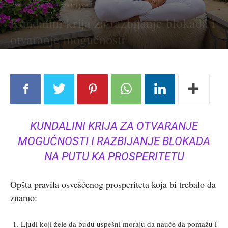
Voli svoje telo
Kundalini joga
Kundalini krija za razbijanje blokada i
otvaranje mogućnosti
KUNDALINI KRIJA ZA OTVARANJE
MOGUĆNOSTI I RAZBIJANJE BLOKADA
NA PUTU KA PROSPERITETU
Opšta pravila osvešćenog prosperiteta koja bi trebalo da
znamo:
Ljudi koji žele da budu uspešni moraju da nauče da pomažu i