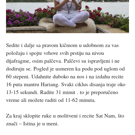
Sedite i dalje sa pravom kičmom u udobnom za vas
položaju i spojte vrhove svih prstiju na nivou
dijafragme, osim palčeva. Palčevi su ispravljeni i ne
dodiruju se. Pogled je usmeren ka podu pod uglom od
60 stepeni. Udahnite duboko na nos i na izdahu recite
16 puta mantru Hariang. Svaki ciklus disanja traje oko
13-15 sekundi. Radite 31 minut . to je preporučeno
vreme ali možete raditi od 11-62 minuta.
Za kraj sklopite ruke u molitveni i recite Sat Nam, što
znači – Istina je u meni.