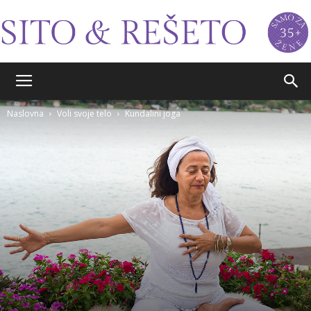
Sito&Rešeto
Naslovna
Voli svoje telo
Kundalini joga