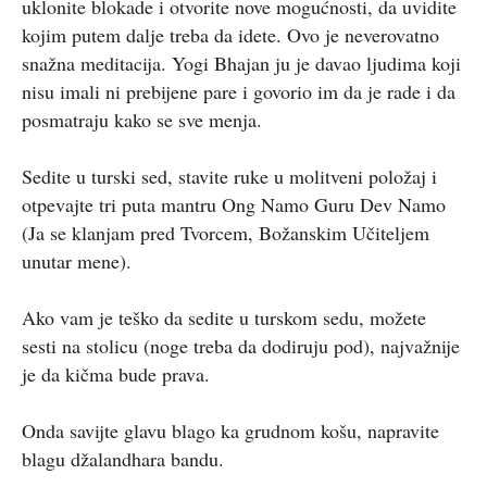
uklonite blokade i otvorite nove mogućnosti, da uvidite
kojim putem dalje treba da idete. Ovo je neverovatno
snažna meditacija. Yogi Bhajan ju je davao ljudima koji
nisu imali ni prebijene pare i govorio im da je rade i da
posmatraju kako se sve menja.
Sedite u turski sed, stavite ruke u molitveni položaj i
otpevajte tri puta mantru Ong Namo Guru Dev Namo
(Ja se klanjam pred Tvorcem, Božanskim Učiteljem
unutar mene).
Ako vam je teško da sedite u turskom sedu, možete
sesti na stolicu (noge treba da dodiruju pod), najvažnije
je da kičma bude prava.
Onda savijte glavu blago ka grudnom košu, napravite
blagu džalandhara bandu.