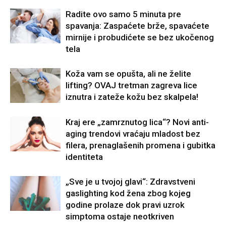
Radite ovo samo 5 minuta pre
spavanja: Zaspaćete brže, spavaćete
mirnije i probudićete se bez ukočenog
tela
Koža vam se opušta, ali ne želite
lifting? OVAJ tretman zagreva lice
iznutra i zateže kožu bez skalpela!
Kraj ere „zamrznutog lica“? Novi anti-
aging trendovi vraćaju mladost bez
filera, prenaglašenih promena i gubitka
identiteta
„Sve je u tvojoj glavi“: Zdravstveni
gaslighting kod žena zbog kojeg
godine prolaze dok pravi uzrok
simptoma ostaje neotkriven