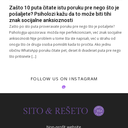
Zašto 10 puta čitate istu poruku pre nego što je
pošaljete? Psiholozi kažu da to može biti tihi
znak socijalne anksioznosti
Zašto po sto puta proveravate poruku pre nego što je pošaljete?
Psihologija upozorava: možda nije perfekcionizam, već znak socijalne
anksioznosti Nije problem u tome šta ste napisali, već u strahu od
onoga što će druga osoba pomisliti kada to pročita. Ako jednu
običnu WhatsApp poruku čitate pet, deset ili dvadeset puta pre nego
što pritisnete […]
FOLLOW US ON INSTAGRAM
@
Non-profit website.