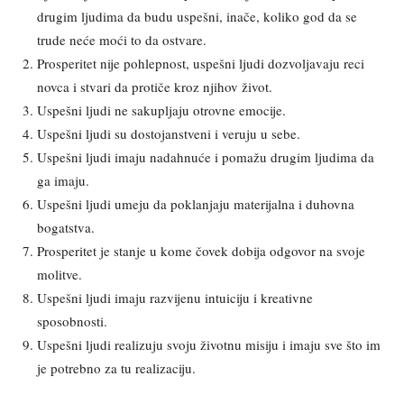
drugim ljudima da budu uspešni, inače, koliko god da se
trude neće moći to da ostvare.
Prosperitet nije pohlepnost, uspešni ljudi dozvoljavaju reci
novca i stvari da protiče kroz njihov život.
Uspešni ljudi ne sakupljaju otrovne emocije.
Uspešni ljudi su dostojanstveni i veruju u sebe.
Uspešni ljudi imaju nadahnuće i pomažu drugim ljudima da
ga imaju.
Uspešni ljudi umeju da poklanjaju materijalna i duhovna
bogatstva.
Prosperitet je stanje u kome čovek dobija odgovor na svoje
molitve.
Uspešni ljudi imaju razvijenu intuiciju i kreativne
sposobnosti.
Uspešni ljudi realizuju svoju životnu misiju i imaju sve što im
je potrebno za tu realizaciju.