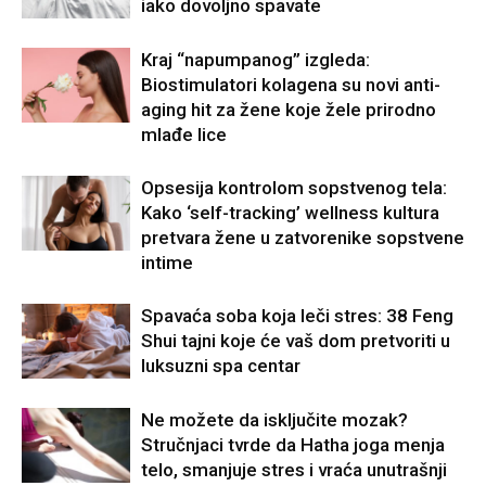
iako dovoljno spavate
Kraj “napumpanog” izgleda:
Biostimulatori kolagena su novi anti-
aging hit za žene koje žele prirodno
mlađe lice
Opsesija kontrolom sopstvenog tela:
Kako ‘self-tracking’ wellness kultura
pretvara žene u zatvorenike sopstvene
intime
Spavaća soba koja leči stres: 38 Feng
Shui tajni koje će vaš dom pretvoriti u
luksuzni spa centar
Ne možete da isključite mozak?
Stručnjaci tvrde da Hatha joga menja
telo, smanjuje stres i vraća unutrašnji