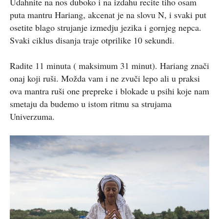
Udahnite na nos duboko i na izdahu recite tiho osam
puta mantru Hariang, akcenat je na slovu N, i svaki put
osetite blago strujanje izmedju jezika i gornjeg nepca.
Svaki ciklus disanja traje otprilike 10 sekundi.
Radite 11 minuta ( maksimum 31 minut). Hariang znači
onaj koji ruši. Možda vam i ne zvuči lepo ali u praksi
ova mantra ruši one prepreke i blokade u psihi koje nam
smetaju da budemo u istom ritmu sa strujama
Univerzuma.