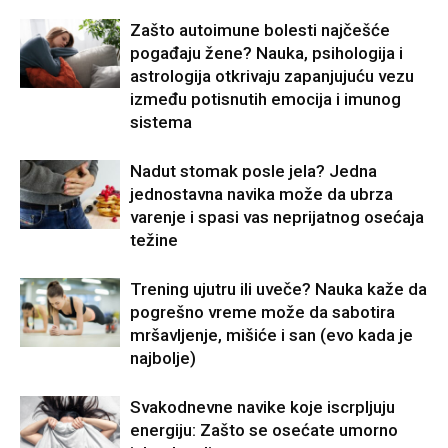
Zašto autoimune bolesti najčešće
pogađaju žene? Nauka, psihologija i
astrologija otkrivaju zapanjujuću vezu
između potisnutih emocija i imunog
sistema
Nadut stomak posle jela? Jedna
jednostavna navika može da ubrza
varenje i spasi vas neprijatnog osećaja
težine
Trening ujutru ili uveče? Nauka kaže da
pogrešno vreme može da sabotira
mršavljenje, mišiće i san (evo kada je
najbolje)
Svakodnevne navike koje iscrpljuju
energiju: Zašto se osećate umorno