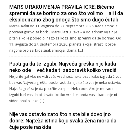
MARS U RAKU MENJA PRAVILA IGRE: Bićemo
spremni da se borimo za ono što volimo – ali i da
eksplodiramo zbog onoga što smo dugo ćutali
Mars u Raku od 11. avgusta do 27. septembra 2026: Kada emocije
postanu gorivo za borbu Mars ulazi u Raka – a odjednom više nije
pitanje ko je pobedio, nego za koga smo spremni da se borimo. Od
11. avgusta do 27. septembra 2026. planeta akcije, strasti, borbe i
nagona prolazi kroz znak emocija, doma, […]
Pusti ga da te izgubi: Najveća greška nije kada
neko ode – već kada ti zaboraviš koliko vrediš
Ne jurite ga! Ako ne vidi vašu vrednost, neka oseti kako izgleda život
bez vas Najveća greška posle raskida nije to što vas je neko ostavio.
Najveća greška je da potrčite za njim. Neka ode. Ako je morao da
izgubi baš vas da bi shvatio koliko vredite, onda vas nikada nije ni
video onako kako […]
Nije vas ostavio zato što niste bile dovoljno
dobre: Najteža istina koju svaka žena mora da
čuje posle raskida