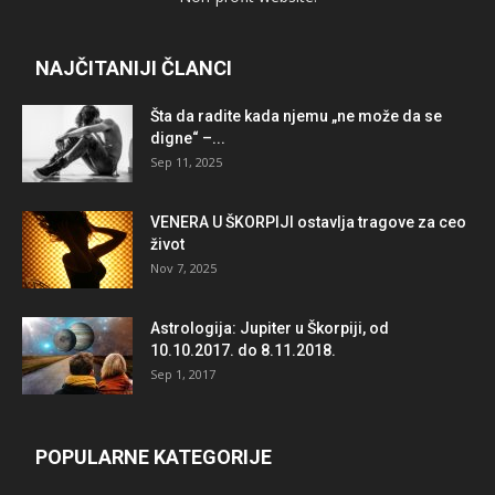
NAJČITANIJI ČLANCI
Šta da radite kada njemu „ne može da se
digne“ –...
Sep 11, 2025
VENERA U ŠKORPIJI ostavlja tragove za ceo
život
Nov 7, 2025
Astrologija: Jupiter u Škorpiji, od
10.10.2017. do 8.11.2018.
Sep 1, 2017
POPULARNE KATEGORIJE