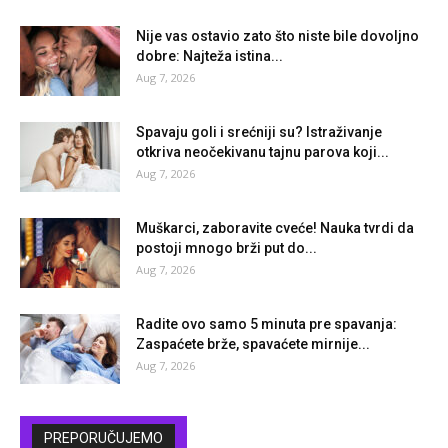
Nije vas ostavio zato što niste bile dovoljno
dobre: Najteža istina...
Aug 7, 2026
Spavaju goli i srećniji su? Istraživanje
otkriva neočekivanu tajnu parova koji...
Aug 7, 2026
Muškarci, zaboravite cveće! Nauka tvrdi da
postoji mnogo brži put do...
Aug 7, 2026
Radite ovo samo 5 minuta pre spavanja:
Zaspaćete brže, spavaćete mirnije...
Aug 7, 2026
PREPORUČUJEMO