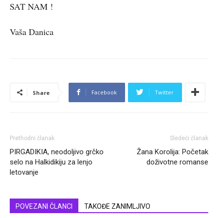
SAT NAM !
Vaša Danica
Facebook
Twitter
Share
Prethodni članak
Sledeći članak
PIRGADIKIA, neodoljivo grčko
Žana Korolija: Početak
selo na Halkidikiju za lenjo
doživotne romanse
letovanje
POVEZANI ČLANCI
TAKOĐE ZANIMLJIVO