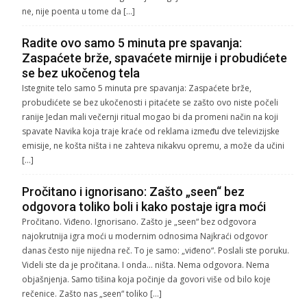
ne, nije poenta u tome da […]
Radite ovo samo 5 minuta pre spavanja:
Zaspaćete brže, spavaćete mirnije i probudićete
se bez ukočenog tela
Istegnite telo samo 5 minuta pre spavanja: Zaspaćete brže,
probudićete se bez ukočenosti i pitaćete se zašto ovo niste počeli
ranije Jedan mali večernji ritual mogao bi da promeni način na koji
spavate Navika koja traje kraće od reklama između dve televizijske
emisije, ne košta ništa i ne zahteva nikakvu opremu, a može da učini
[…]
Pročitano i ignorisano: Zašto „seen“ bez
odgovora toliko boli i kako postaje igra moći
Pročitano. Viđeno. Ignorisano. Zašto je „seen“ bez odgovora
najokrutnija igra moći u modernim odnosima Najkraći odgovor
danas često nije nijedna reč. To je samo: „viđeno“. Poslali ste poruku.
Videli ste da je pročitana. I onda… ništa. Nema odgovora. Nema
objašnjenja. Samo tišina koja počinje da govori više od bilo koje
rečenice. Zašto nas „seen“ toliko […]