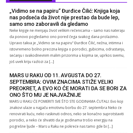
„Vidimo se na papiru“ Đurđice Čilić: Knjiga koja
nas podseća da život nije prestao da bude lep,
samo smo zaboravili da gledamo
Neke knjige ne menjaju život velikim rečenicama – samo nas nateraju
da ponovo pogledamo ono pored čega svakog dana prolazimo.
Upravo takva je „Vidimo se na papiru“ Đurđice Čilić, nežna, intimna i
istovremeno bolno precizna knjiga o porodici, gubicima, odrastanju,
sećanju i svakodnevnim malim prizorima u kojima se, uprkos svemu,
još uvek kriju razlozi za […]
MARS U RAKU OD 11. AVGUSTA DO 27.
SEPTEMBRA: OVIM ZNACIMA STIŽE VELIKI
PREOKRET, A EVO KO ĆE MORATI DA SE BORI ZA
ONO ŠTO MU JE NAJVAŽNIJE
MARS U RAKU ĆE POMERITI SVE ŠTO STE GODINAMA ĆUTALI: Evo koji
znakovi ulaze u najjaču emotivnu borbu do 27. septembra Neko će
renovirati kuću, neko raskinuti odnos, neko se konačno suprotstaviti
porodici, a neko će shvatiti da je godinama trošio energiju na
pogrešne ljude – Mars u Raku ne pokreće nas tamo gde bi […]