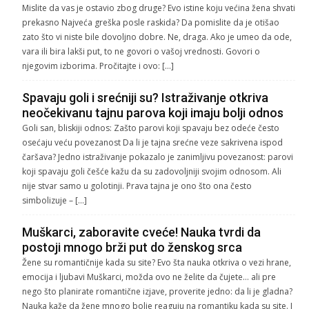
Mislite da vas je ostavio zbog druge? Evo istine koju većina žena shvati
prekasno Najveća greška posle raskida? Da pomislite da je otišao
zato što vi niste bile dovoljno dobre. Ne, draga. Ako je umeo da ode,
vara ili bira lakši put, to ne govori o vašoj vrednosti. Govori o
njegovim izborima. Pročitajte i ovo: […]
Spavaju goli i srećniji su? Istraživanje otkriva
neočekivanu tajnu parova koji imaju bolji odnos
Goli san, bliskiji odnos: Zašto parovi koji spavaju bez odeće često
osećaju veću povezanost Da li je tajna srećne veze sakrivena ispod
čaršava? Jedno istraživanje pokazalo je zanimljivu povezanost: parovi
koji spavaju goli češće kažu da su zadovoljniji svojim odnosom. Ali
nije stvar samo u golotinji. Prava tajna je ono što ona često
simbolizuje – […]
Muškarci, zaboravite cveće! Nauka tvrdi da
postoji mnogo brži put do ženskog srca
Žene su romantičnije kada su site? Evo šta nauka otkriva o vezi hrane,
emocija i ljubavi Muškarci, možda ovo ne želite da čujete… ali pre
nego što planirate romantične izjave, proverite jedno: da li je gladna?
Nauka kaže da žene mnogo bolje reaguju na romantiku kada su site. I