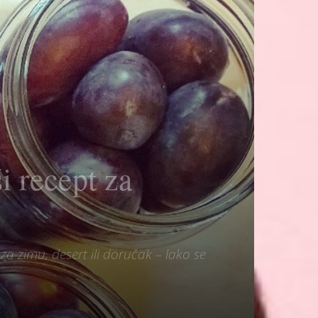
ši recept za
za zimu, desert ili doručak – lako se