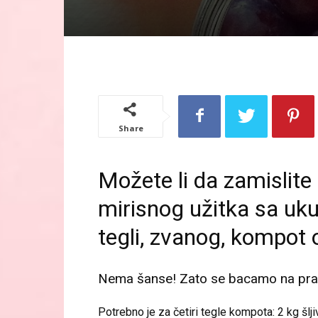
Share
Možete li da zamislite
mirisnog užitka sa uku
tegli, zvanog, kompot
Nema šanse! Zato se bacamo na pravl
Potrebno je za četiri tegle kompota: 2 kg šlji