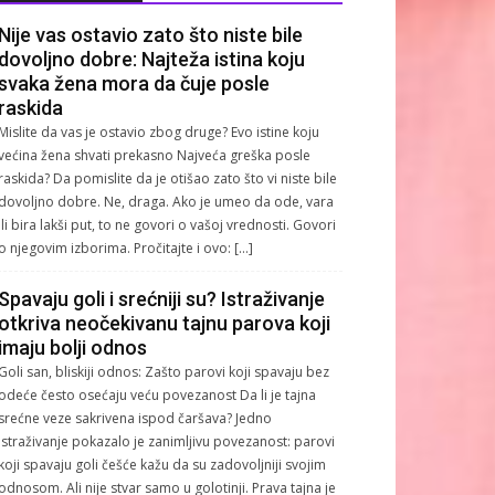
Nije vas ostavio zato što niste bile
dovoljno dobre: Najteža istina koju
svaka žena mora da čuje posle
raskida
Mislite da vas je ostavio zbog druge? Evo istine koju
većina žena shvati prekasno Najveća greška posle
raskida? Da pomislite da je otišao zato što vi niste bile
dovoljno dobre. Ne, draga. Ako je umeo da ode, vara
ili bira lakši put, to ne govori o vašoj vrednosti. Govori
o njegovim izborima. Pročitajte i ovo: […]
Spavaju goli i srećniji su? Istraživanje
otkriva neočekivanu tajnu parova koji
imaju bolji odnos
Goli san, bliskiji odnos: Zašto parovi koji spavaju bez
odeće često osećaju veću povezanost Da li je tajna
srećne veze sakrivena ispod čaršava? Jedno
istraživanje pokazalo je zanimljivu povezanost: parovi
koji spavaju goli češće kažu da su zadovoljniji svojim
odnosom. Ali nije stvar samo u golotinji. Prava tajna je