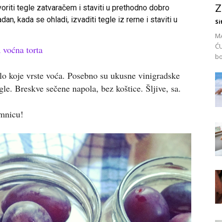
Z
oriti tegle zatvaračem i staviti u prethodno dobro
dan, kada se ohladi, izvaditi tegle iz rerne i staviti u
Si
M
ĆU
voćna torta
bo
lo koje vrste voća. Posebno su ukusne vinigradske
egle. Breskve sečene napola, bez koštice. Šljive, sa.
imnicu!