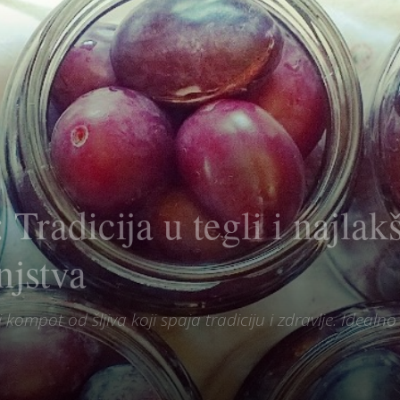
Tradicija u tegli i najlak
njstva
ompot od šljiva koji spaja tradiciju i zdravlje. Idealno 