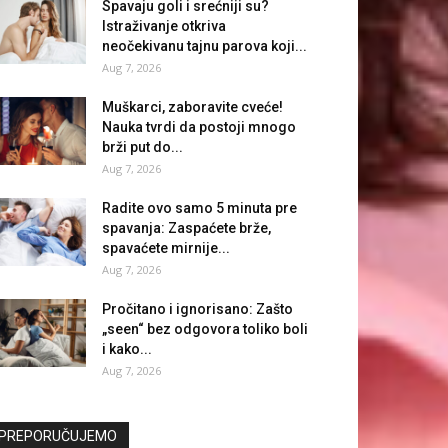
Spavaju goli i srećniji su?
Istraživanje otkriva
neočekivanu tajnu parova koji...
Aug 7, 2026
Muškarci, zaboravite cveće!
Nauka tvrdi da postoji mnogo
brži put do...
Aug 7, 2026
Radite ovo samo 5 minuta pre
spavanja: Zaspaćete brže,
spavaćete mirnije...
Aug 7, 2026
Pročitano i ignorisano: Zašto
„seen“ bez odgovora toliko boli
i kako...
Aug 7, 2026
PREPORUČUJEMO