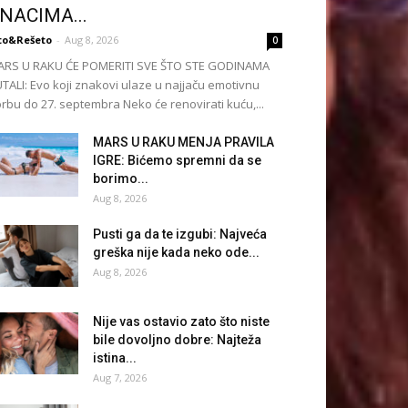
NACIMA...
to&Rešeto
-
Aug 8, 2026
0
ARS U RAKU ĆE POMERITI SVE ŠTO STE GODINAMA
TALI: Evo koji znakovi ulaze u najjaču emotivnu
rbu do 27. septembra Neko će renovirati kuću,...
MARS U RAKU MENJA PRAVILA
IGRE: Bićemo spremni da se
borimo...
Aug 8, 2026
Pusti ga da te izgubi: Najveća
greška nije kada neko ode...
Aug 8, 2026
Nije vas ostavio zato što niste
bile dovoljno dobre: Najteža
istina...
Aug 7, 2026