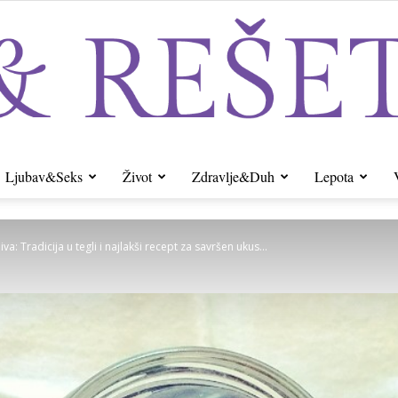
Ljubav&Seks
Život
Zdravlje&Duh
Lepota
Sito&Rešeto
va: Tradicija u tegli i najlakši recept za savršen ukus...