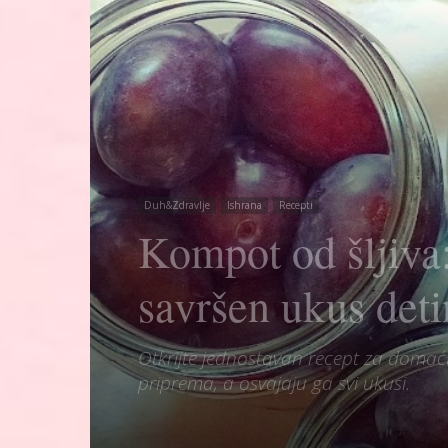
Duh&Zdravlje
Ishrana
Recepti
Kompot od šljiva: 
savršen ukus deti
Otkrijte jednostavan recept za domaći k
priprema, a osvajaju ga svi ukusi.