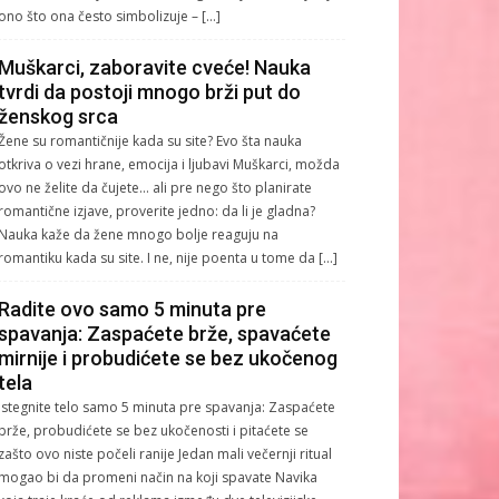
ono što ona često simbolizuje – […]
Muškarci, zaboravite cveće! Nauka
tvrdi da postoji mnogo brži put do
ženskog srca
Žene su romantičnije kada su site? Evo šta nauka
otkriva o vezi hrane, emocija i ljubavi Muškarci, možda
ovo ne želite da čujete… ali pre nego što planirate
romantične izjave, proverite jedno: da li je gladna?
Nauka kaže da žene mnogo bolje reaguju na
romantiku kada su site. I ne, nije poenta u tome da […]
Radite ovo samo 5 minuta pre
spavanja: Zaspaćete brže, spavaćete
mirnije i probudićete se bez ukočenog
tela
Istegnite telo samo 5 minuta pre spavanja: Zaspaćete
brže, probudićete se bez ukočenosti i pitaćete se
zašto ovo niste počeli ranije Jedan mali večernji ritual
mogao bi da promeni način na koji spavate Navika