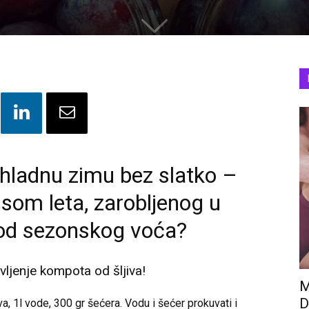
 hladnu zimu bez slatko –
som leta, zarobljenog u
 od sezonskog voća?
jenje kompota od šljiva!
M
D
va, 1l vode, 300 gr šećera. Vodu i šećer prokuvati i