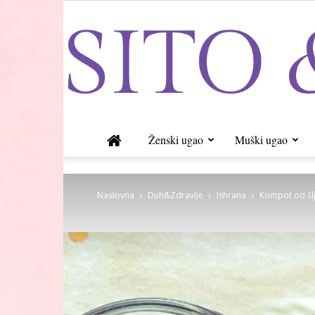
Ženski ugao
Muški ugao
Naslovna
Duh&Zdravlje
Ishrana
Kompot od šlji