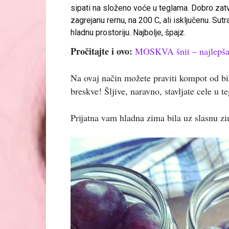
sipati na složeno voće u teglama. Dobro zatv
zagrejanu rernu, na 200 C, ali isključenu. Sutra
hladnu prostoriju. Najbolje, špajz.
Pročitajte i ovo:
MOSKVA šnit – najlepša 
Na ovaj način možete praviti kompot od bi
breskve! Šljive, naravno, stavljate cele u t
Prijatna vam hladna zima bila uz slasnu z