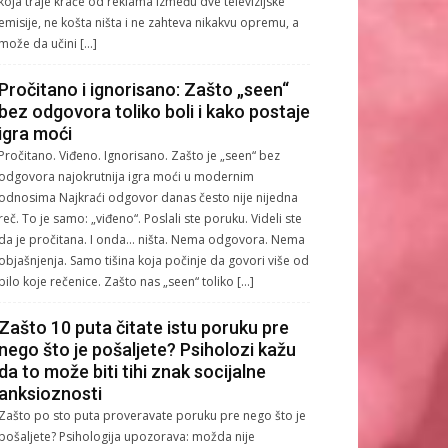
koja traje kraće od reklama između dve televizijske
emisije, ne košta ništa i ne zahteva nikakvu opremu, a
može da učini […]
Pročitano i ignorisano: Zašto „seen“
bez odgovora toliko boli i kako postaje
igra moći
Pročitano. Viđeno. Ignorisano. Zašto je „seen“ bez
odgovora najokrutnija igra moći u modernim
odnosima Najkraći odgovor danas često nije nijedna
reč. To je samo: „viđeno“. Poslali ste poruku. Videli ste
da je pročitana. I onda… ništa. Nema odgovora. Nema
objašnjenja. Samo tišina koja počinje da govori više od
bilo koje rečenice. Zašto nas „seen“ toliko […]
Zašto 10 puta čitate istu poruku pre
nego što je pošaljete? Psiholozi kažu
da to može biti tihi znak socijalne
anksioznosti
Zašto po sto puta proveravate poruku pre nego što je
pošaljete? Psihologija upozorava: možda nije