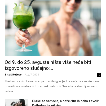
Od 9. do 25. avgusta ništa više neće biti
izgovoreno slučajno:...
Sito&Rešeto
-
Aug 7, 2026
0
Merkur ulazi u Lava i menja pravila igre: Jedna rečenica može vam
otvoriti sva vrata – ili ih zauvek zatvoriti Nekada je dovoljna samo
jedna...
Plaše se samoće, a beže čim ih neko zavoli:
Psihologija otkriva...