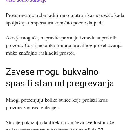
Provetravanje treba raditi rano ujutru i kasno uveče kada
spoljašnja temperatura konačno počne da pada.
Ako je moguće, napravite promaju između suprotnih
prozora. Čak i nekoliko minuta pravilnog provetravanja
može značajno rashladiti prostor.
Zavese mogu bukvalno
spasiti stan od pregrevanja
Mnogi potcenjuju koliko sunce koje prolazi kroz
prozore zagreva enterijer.
Studije pokazuju da direktna sunčeva svetlost može
podići temperaturu u prostoru čak za 65 do 77