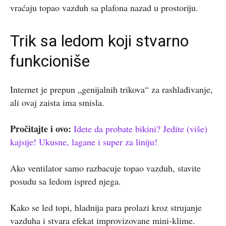
vraćaju topao vazduh sa plafona nazad u prostoriju.
Trik sa ledom koji stvarno
funkcioniše
Internet je prepun „genijalnih trikova“ za rashlađivanje,
ali ovaj zaista ima smisla.
Pročitajte i ovo:
Idete da probate bikini? Jedite (više)
kajsije! Ukusne, lagane i super za liniju!
Ako ventilator samo razbacuje topao vazduh, stavite
posudu sa ledom ispred njega.
Kako se led topi, hladnija para prolazi kroz strujanje
vazduha i stvara efekat improvizovane mini-klime.