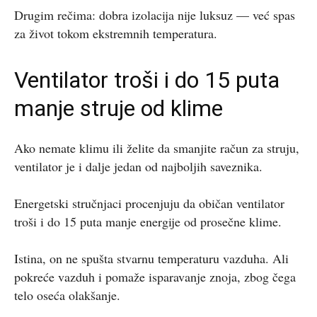
Drugim rečima: dobra izolacija nije luksuz — već spas
za život tokom ekstremnih temperatura.
Ventilator troši i do 15 puta
manje struje od klime
Ako nemate klimu ili želite da smanjite račun za struju,
ventilator je i dalje jedan od najboljih saveznika.
Energetski stručnjaci procenjuju da običan ventilator
troši i do 15 puta manje energije od prosečne klime.
Istina, on ne spušta stvarnu temperaturu vazduha. Ali
pokreće vazduh i pomaže isparavanje znoja, zbog čega
telo oseća olakšanje.