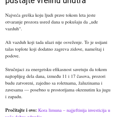
puštajte vrelinu unutra
Najveća greška koju ljudi prave tokom leta jeste
otvaranje prozora usred dana u pokušaju da „uđe
vazduh“.
Ali vazduh koji tada ulazi nije osveženje. To je usijani
talas toplote koji dodatno zagreva zidove, nameštaj i
podove.
Stručnjaci za energetsku efikasnost savetuju da tokom
najtoplijeg dela dana, između 11 i 17 časova, prozori
budu zatvoreni, zajedno sa roletnama, žaluzinama i
zavesama — posebno u prostorijama okrenutim ka jugu
i zapadu.
Pročitajte i ovo:
Kora limuna – najjeftinija investicija u
vaše dobro zdravlje