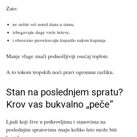
Zato:
ne sušite veš usred dana u stanu,
izbegavajte duge vrele tuševe,
i obavezno provetravajte kupatilo nakon kupanja.
Manje vlage znači podnošljiviji osećaj toplote.
A to tokom tropskih noći pravi ogromnu razliku.
Stan na poslednjem spratu?
Krov vas bukvalno „peče“
Ljudi koji žive u potkrovljima i stanovima na
poslednjim spratovima znaju koliko leto može biti