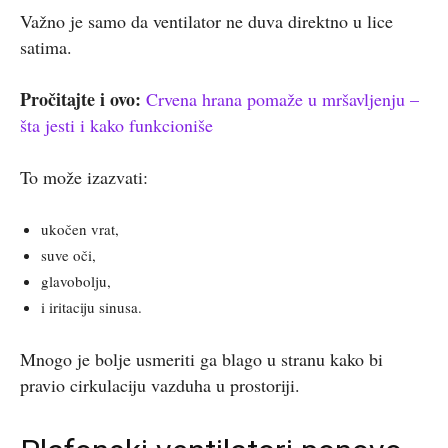
Važno je samo da ventilator ne duva direktno u lice
satima.
Pročitajte i ovo:
Crvena hrana pomaže u mršavljenju –
šta jesti i kako funkcioniše
To može izazvati:
ukočen vrat,
suve oči,
glavobolju,
i iritaciju sinusa.
Mnogo je bolje usmeriti ga blago u stranu kako bi
pravio cirkulaciju vazduha u prostoriji.