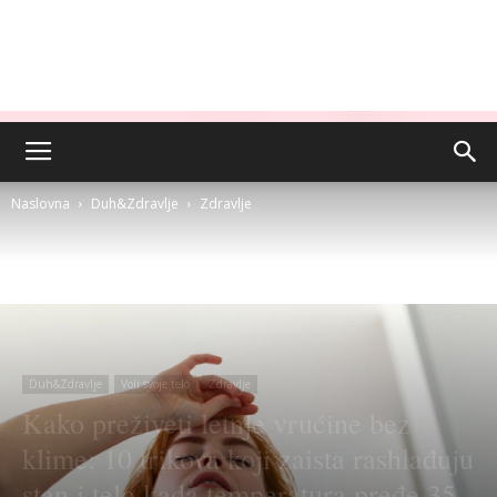
Naslovna
Duh&Zdravlje
Zdravlje
Duh&Zdravlje
Voli svoje telo
Zdravlje
Kako preživeti letnje vrućine bez
klime: 10 trikova koji zaista rashlađuju
stan i telo kada temperatura pređe 35