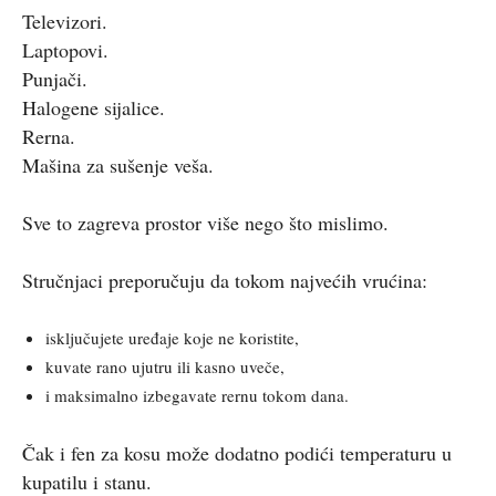
Televizori.
Laptopovi.
Punjači.
Halogene sijalice.
Rerna.
Mašina za sušenje veša.
Sve to zagreva prostor više nego što mislimo.
Stručnjaci preporučuju da tokom najvećih vrućina:
isključujete uređaje koje ne koristite,
kuvate rano ujutru ili kasno uveče,
i maksimalno izbegavate rernu tokom dana.
Čak i fen za kosu može dodatno podići temperaturu u
kupatilu i stanu.