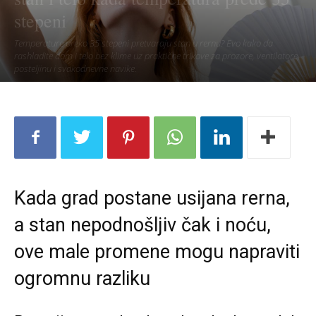
stepeni
Temperature preko 35 stepeni pretvaraju stan u rernu? Evo kako da
rashladite dom i telo bez klime uz praktične trikove za prozore, ventilatore,
posteljinu i svakodnevne navike.
Kada grad postane usijana rerna,
a stan nepodnošljiv čak i noću,
ove male promene mogu napraviti
ogromnu razliku