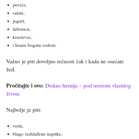
povrće,
salate,
jogurt,
lubenicu,
krastavac,
i hranu bogatu vodom.
Važno je piti dovoljno tečnosti čak i kada ne osećate
žeđ.
Pročitajte i ovo:
Diskus hernija – pod teretom vlastitog
života
Najbolje je piti:
vodu,
blago rashlađene napitke,