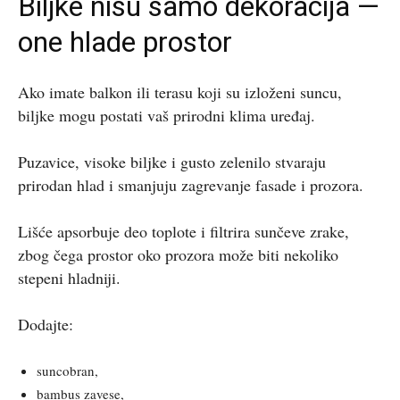
Biljke nisu samo dekoracija —
one hlade prostor
Ako imate balkon ili terasu koji su izloženi suncu,
biljke mogu postati vaš prirodni klima uređaj.
Puzavice, visoke biljke i gusto zelenilo stvaraju
prirodan hlad i smanjuju zagrevanje fasade i prozora.
Lišće apsorbuje deo toplote i filtrira sunčeve zrake,
zbog čega prostor oko prozora može biti nekoliko
stepeni hladniji.
Dodajte:
suncobran,
bambus zavese,