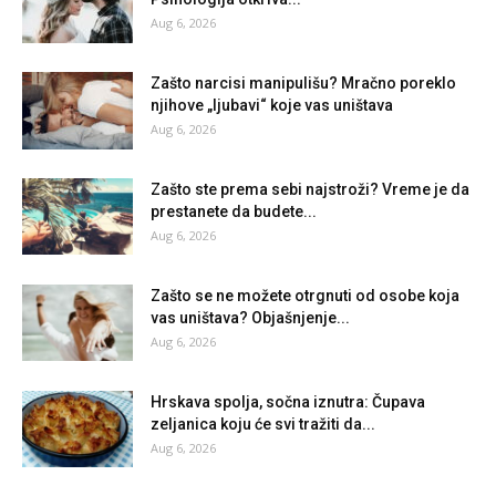
Aug 6, 2026
Zašto narcisi manipulišu? Mračno poreklo
njihove „ljubavi“ koje vas uništava
Aug 6, 2026
Zašto ste prema sebi najstroži? Vreme je da
prestanete da budete...
Aug 6, 2026
Zašto se ne možete otrgnuti od osobe koja
vas uništava? Objašnjenje...
Aug 6, 2026
Hrskava spolja, sočna iznutra: Čupava
zeljanica koju će svi tražiti da...
Aug 6, 2026