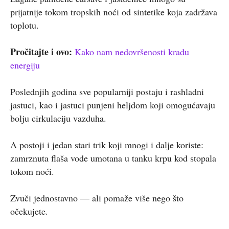
prijatnije tokom tropskih noći od sintetike koja zadržava
toplotu.
Pročitajte i ovo:
Kako nam nedovršenosti kradu
energiju
Poslednjih godina sve popularniji postaju i rashladni
jastuci, kao i jastuci punjeni heljdom koji omogućavaju
bolju cirkulaciju vazduha.
A postoji i jedan stari trik koji mnogi i dalje koriste:
zamrznuta flaša vode umotana u tanku krpu kod stopala
tokom noći.
Zvuči jednostavno — ali pomaže više nego što
očekujete.