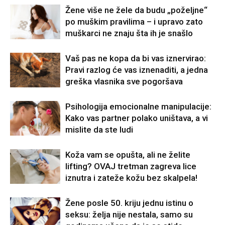
Žene više ne žele da budu „poželjne“
po muškim pravilima – i upravo zato
muškarci ne znaju šta ih je snašlo
Vaš pas ne kopa da bi vas iznervirao:
Pravi razlog će vas iznenaditi, a jedna
greška vlasnika sve pogoršava
Psihologija emocionalne manipulacije:
Kako vas partner polako uništava, a vi
mislite da ste ludi
Koža vam se opušta, ali ne želite
lifting? OVAJ tretman zagreva lice
iznutra i zateže kožu bez skalpela!
Žene posle 50. kriju jednu istinu o
seksu: želja nije nestala, samo su