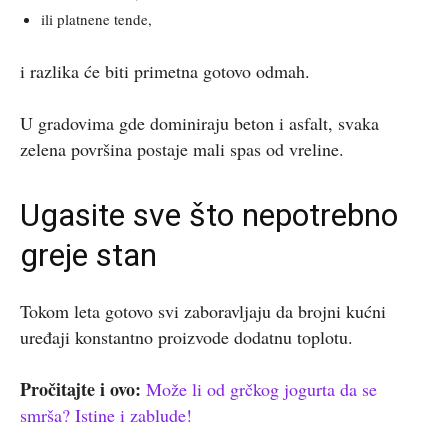
ili platnene tende,
i razlika će biti primetna gotovo odmah.
U gradovima gde dominiraju beton i asfalt, svaka
zelena površina postaje mali spas od vreline.
Ugasite sve što nepotrebno
greje stan
Tokom leta gotovo svi zaboravljaju da brojni kućni
uređaji konstantno proizvode dodatnu toplotu.
Pročitajte i ovo:
Može li od grčkog jogurta da se
smrša? Istine i zablude!