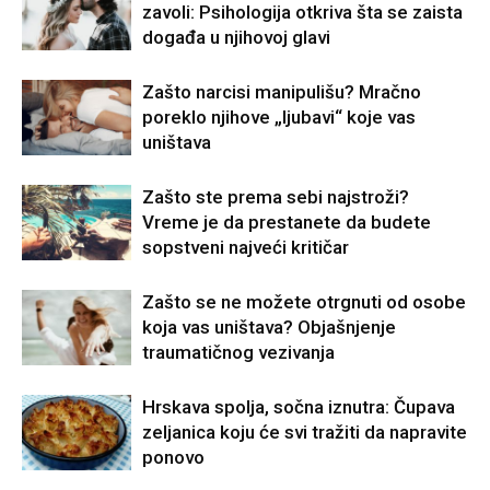
zavoli: Psihologija otkriva šta se zaista
događa u njihovoj glavi
Zašto narcisi manipulišu? Mračno
poreklo njihove „ljubavi“ koje vas
uništava
Zašto ste prema sebi najstroži?
Vreme je da prestanete da budete
sopstveni najveći kritičar
Zašto se ne možete otrgnuti od osobe
koja vas uništava? Objašnjenje
traumatičnog vezivanja
Hrskava spolja, sočna iznutra: Čupava
zeljanica koju će svi tražiti da napravite
ponovo