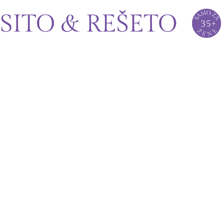
Sito&Rešeto