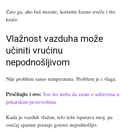
Zato ga, ako baš morate, koristite kasno uveče i što
kraće.
Vlažnost vazduha može
učiniti vrućinu
nepodnošljivom
Nije problem samo temperatura. Problem je i vlaga.
Pročitajte i ovo:
Sve što treba da znate o aditivima u
pekarskim proizvodima
Kada je vazduh vlažan, telo teže isparava znoj, pa
osećaj sparine postaje gotovo nepodnošljiv.