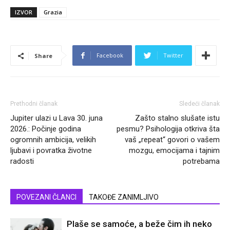
IZVOR
Grazia
Facebook
Twitter
Share
Prethodni članak
Sledeći članak
Jupiter ulazi u Lava 30. juna
Zašto stalno slušate istu
2026.: Počinje godina
pesmu? Psihologija otkriva šta
ogromnih ambicija, velikih
vaš „repeat“ govori o vašem
ljubavi i povratka životne
mozgu, emocijama i tajnim
radosti
potrebama
POVEZANI ČLANCI
TAKOĐE ZANIMLJIVO
Plaše se samoće, a beže čim ih neko