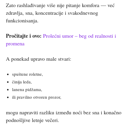
Zato rashlađivanje više nije pitanje komfora — već
zdravlja, sna, koncentracije i svakodnevnog
funkcionisanja.
Pročitajte i ovo:
Prolećni umor – beg od realnosti i
promena
A ponekad upravo male stvari:
spuštene roletne,
činija leda,
lanena pidžama,
ili pravilno otvoren prozor,
mogu napraviti razliku između noći bez sna i konačno
podnošljive letnje večeri.