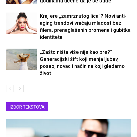
godinama učene da je se stide
Kraj ere „zamrznutog lica“? Novi anti-
aging trendovi vraćaju mladost bez
filera, prenaglašenih promena i gubitka
identiteta
„Zašto ništa više nije kao pre?“
Generacijski šift koji menja ljubav,
posao, novac i način na koji gledamo
život
IZBOR TEKSTOVA