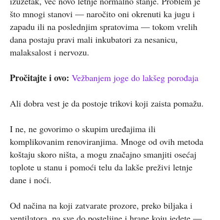
izuzetak, već novo letnje normalno stanje. Problem je
što mnogi stanovi — naročito oni okrenuti ka jugu i
zapadu ili na poslednjim spratovima — tokom vrelih
dana postaju pravi mali inkubatori za nesanicu,
malaksalost i nervozu.
Pročitajte i ovo:
Vežbanjem joge do lakšeg porođaja
Ali dobra vest je da postoje trikovi koji zaista pomažu.
I ne, ne govorimo o skupim uređajima ili
komplikovanim renoviranjima. Mnoge od ovih metoda
koštaju skoro ništa, a mogu značajno smanjiti osećaj
toplote u stanu i pomoći telu da lakše preživi letnje
dane i noći.
Od načina na koji zatvarate prozore, preko biljaka i
ventilatora, pa sve do posteljine i hrane koju jedete —