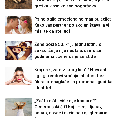
greška vlasnika sve pogoršava
Psihologija emocionalne manipulacije:
Kako vas partner polako uništava, a vi
mislite da ste ludi
Žene posle 50. kriju jednu istinu o
seksu: želja nije nestala, samo su
godinama učene da je se stide
Kraj ere „zamrznutog lica“? Novi anti-
aging trendovi vraćaju mladost bez
filera, prenaglašenih promena i gubitka
identiteta
„Zašto ništa više nije kao pre?“
Generacijski šift koji menja ljubav,
posao, novac i način na koji gledamo