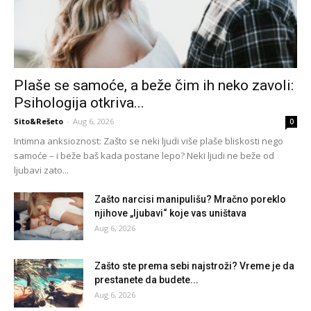
Plaše se samoće, a beže čim ih neko zavoli:
Psihologija otkriva...
Sito&Rešeto
-
Aug 6, 2026
0
Intimna anksioznost: Zašto se neki ljudi više plaše bliskosti nego
samoće – i beže baš kada postane lepo? Neki ljudi ne beže od
ljubavi zato...
Zašto narcisi manipulišu? Mračno poreklo
njihove „ljubavi“ koje vas uništava
Aug 6, 2026
Zašto ste prema sebi najstroži? Vreme je da
prestanete da budete...
Aug 6, 2026