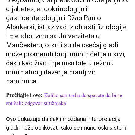
dijabetes, endokrinologiju i
gastroenterologiju i Džao Paulo
Albukerki, istraživač iz oblasti fiziologije
i metabolizma sa Univerziteta u
Mančesteru, otkrili su da osećaj gladi
može promeniti broj imunih ćelija u krvi,
čak i kad životinje nisu bile u režimu
minimalnog davanja hranljivih
namirnica.
Pročitajte i ovo:
Koliko sati treba da spavate da biste
smršali: odgovor stručnjaka
Ovo pokazuje da čak i moždana interpretacija
gladi može oblikovati kako se imunološki sistem