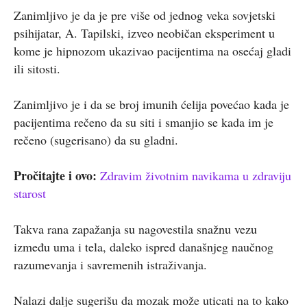
Zanimljivo je da je pre više od jednog veka sovjetski
psihijatar, A. Tapilski, izveo neobičan eksperiment u
kome je hipnozom ukazivao pacijentima na osećaj gladi
ili sitosti.
Zanimljivo je i da se broj imunih ćelija povećao kada je
pacijentima rečeno da su siti i smanjio se kada im je
rečeno (sugerisano) da su gladni.
Pročitajte i ovo:
Zdravim životnim navikama u zdraviju
starost
Takva rana zapažanja su nagovestila snažnu vezu
između uma i tela, daleko ispred današnjeg naučnog
razumevanja i savremenih istraživanja.
Nalazi dalje sugerišu da mozak može uticati na to kako