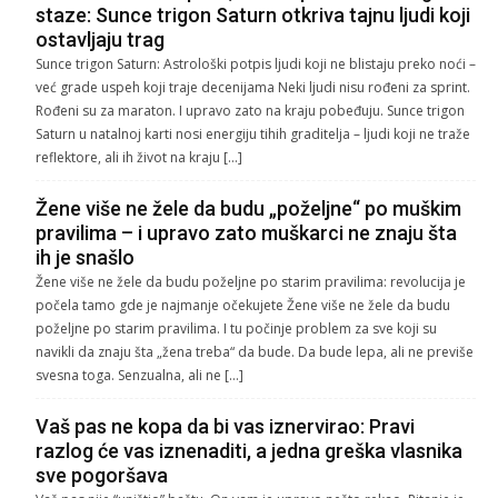
staze: Sunce trigon Saturn otkriva tajnu ljudi koji
ostavljaju trag
Sunce trigon Saturn: Astrološki potpis ljudi koji ne blistaju preko noći –
već grade uspeh koji traje decenijama Neki ljudi nisu rođeni za sprint.
Rođeni su za maraton. I upravo zato na kraju pobeđuju. Sunce trigon
Saturn u natalnoj karti nosi energiju tihih graditelja – ljudi koji ne traže
reflektore, ali ih život na kraju […]
Žene više ne žele da budu „poželjne“ po muškim
pravilima – i upravo zato muškarci ne znaju šta
ih je snašlo
Žene više ne žele da budu poželjne po starim pravilima: revolucija je
počela tamo gde je najmanje očekujete Žene više ne žele da budu
poželjne po starim pravilima. I tu počinje problem za sve koji su
navikli da znaju šta „žena treba“ da bude. Da bude lepa, ali ne previše
svesna toga. Senzualna, ali ne […]
Vaš pas ne kopa da bi vas iznervirao: Pravi
razlog će vas iznenaditi, a jedna greška vlasnika
sve pogoršava