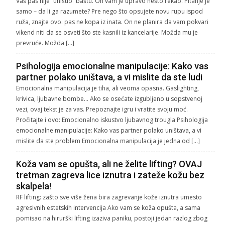
Vaš pas nije “uništio” baštu. On vam je upravo nešto rekao. Pitanje je
samo – da li ga razumete? Pre nego što opsujete novu rupu ispod
ruža, znajte ovo: pas ne kopa iz inata. On ne planira da vam pokvari
vikend niti da se osveti što ste kasnili iz kancelarije. Možda mu je
prevruće. Možda […]
Psihologija emocionalne manipulacije: Kako vas
partner polako uništava, a vi mislite da ste ludi
Emocionalna manipulacija je tiha, ali veoma opasna. Gaslighting,
krivica, ljubavne bombe… Ako se osećate izgubljeno u sopstvenoj
vezi, ovaj tekst je za vas. Prepoznajte igru i vratite svoju moć.
Pročitajte i ovo: Emocionalno iskustvo ljubavnog trougla Psihologija
emocionalne manipulacije: Kako vas partner polako uništava, a vi
mislite da ste problem Emocionalna manipulacija je jedna od […]
Koža vam se opušta, ali ne želite lifting? OVAJ
tretman zagreva lice iznutra i zateže kožu bez
skalpela!
RF lifting: zašto sve više žena bira zagrevanje kože iznutra umesto
agresivnih estetskih intervencija Ako vam se koža opušta, a sama
pomisao na hirurški lifting izaziva paniku, postoji jedan razlog zbog