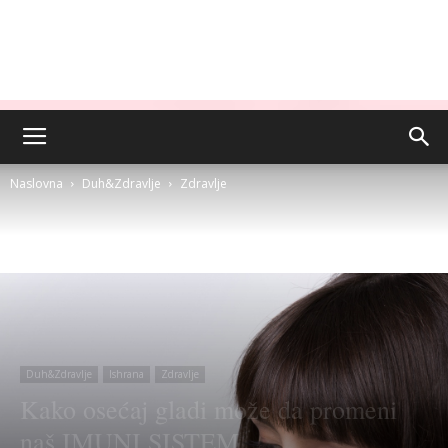
Naslovna
Duh&Zdravlje
Zdravlje
Duh&Zdravlje
Ishrana
Zdravlje
Kako osećaj gladi može da promeni
naš IMUNI SISTEM