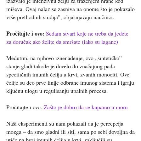
izazvalo je intenzivnu želju za traženjem hrane kod
miševa. Ovaj nalaz se zasniva na onome što je pokazalo
više prethodnih studija”, objašnjavaju naučnici.
Pročitajte i ovo:
Sedam stvari koje ne treba da jedete
za doručak ako želite da smršate (iako su lagane)
Međutim, na njihovo iznenađenje, ovo „sintetičko”
stanje gladi takođe je dovelo do značajnog pada
specifičnih imunih ćelija u krvi, zvanih monociti. Ove
ćelije su deo prve linije odbrane imunog sistema i igraju
ključnu ulogu u regulisanju upalnih procesa.
Pročitajte i ovo:
Zašto je dobro da se kupamo u moru
Naši eksperimenti su nam pokazali da je percepcija
mozga – da smo gladni ili siti, sama po sebi dovoljna da
utiče na broj imunih ćelija u krvi, zaključili su