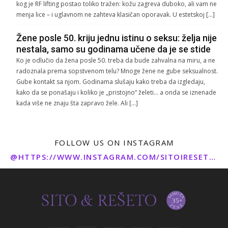
kog je RF lifting postao toliko tražen: kožu zagreva duboko, ali vam ne
menja lice – i uglavnom ne zahteva klasičan oporavak. U estetskoj […]
Žene posle 50. kriju jednu istinu o seksu: želja nije
nestala, samo su godinama učene da je se stide
Ko je odlučio da žena posle 50. treba da bude zahvalna na miru, a ne
radoznala prema sopstvenom telu? Mnoge žene ne gube seksualnost.
Gube kontakt sa njom. Godinama slušaju kako treba da izgledaju,
kako da se ponašaju i koliko je „pristojno“ želeti… a onda se iznenade
kada više ne znaju šta zapravo žele. Ali […]
FOLLOW US ON INSTAGRAM
@HTTPS://WWW.INSTAGRAM.COM/SITOIRESETO/