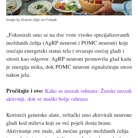
Image by Drazen Zigic on Freepik
„Fokusirali smo se na dve vrste visoko specijalizovanih
moždanih ćelija (AgRP neuroni i POMC neuroni) koje
osećaju energetski status tela i stvaraju osećaj gladi i
sitosti kao odgovor. AgRP neuroni promovišu glad kada
je energija niska, dok POMC neuroni signaliziraju sitost
nakon jela.
Pročitajte i ovo:
Kako se mozak odmara: Ženski mozak
aktivniji, dok se muški bolje odmara
Koristeći genetske alate, veštački smo aktivirali neurone
gladi kod miševa koji su već pojeli dosta hrane.
Aktiviranje ove male, ali moćne grupe moždanih ćelija