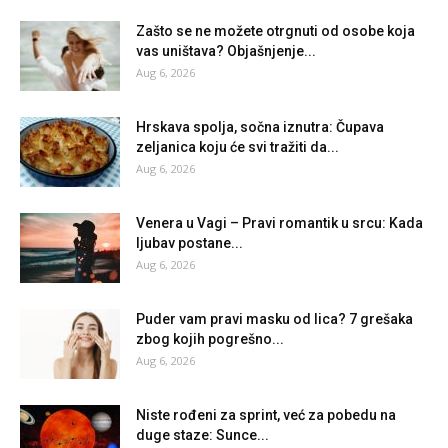
Zašto se ne možete otrgnuti od osobe koja
vas uništava? Objašnjenje...
Aug 6, 2026
Hrskava spolja, sočna iznutra: Čupava
zeljanica koju će svi tražiti da...
Aug 6, 2026
Venera u Vagi – Pravi romantik u srcu: Kada
ljubav postane...
Aug 6, 2026
Puder vam pravi masku od lica? 7 grešaka
zbog kojih pogrešno...
Aug 6, 2026
Niste rođeni za sprint, već za pobedu na
duge staze: Sunce...