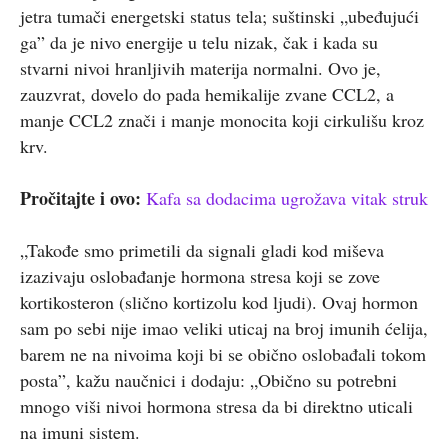
jetra tumači energetski status tela; suštinski „ubeđujući
ga” da je nivo energije u telu nizak, čak i kada su
stvarni nivoi hranljivih materija normalni. Ovo je,
zauzvrat, dovelo do pada hemikalije zvane CCL2, a
manje CCL2 znači i manje monocita koji cirkulišu kroz
krv.
Pročitajte i ovo:
Kafa sa dodacima ugrožava vitak struk
„Takođe smo primetili da signali gladi kod miševa
izazivaju oslobađanje hormona stresa koji se zove
kortikosteron (slično kortizolu kod ljudi). Ovaj hormon
sam po sebi nije imao veliki uticaj na broj imunih ćelija,
barem ne na nivoima koji bi se obično oslobađali tokom
posta”, kažu naučnici i dodaju: „Obično su potrebni
mnogo viši nivoi hormona stresa da bi direktno uticali
na imuni sistem.