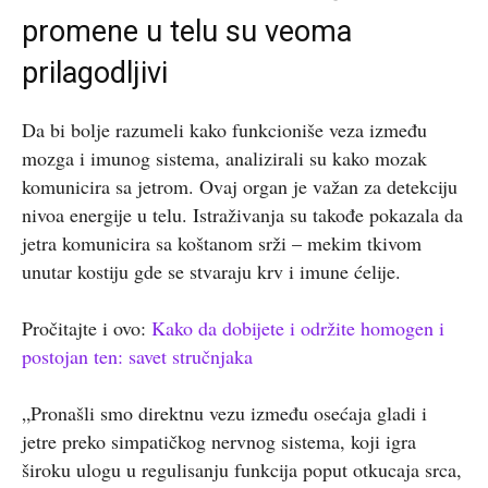
promene u telu su veoma
prilagodljivi
Da bi bolje razumeli kako funkcioniše veza između
mozga i imunog sistema, analizirali su kako mozak
komunicira sa jetrom. Ovaj organ je važan za detekciju
nivoa energije u telu. Istraživanja su takođe pokazala da
jetra komunicira sa koštanom srži – mekim tkivom
unutar kostiju gde se stvaraju krv i imune ćelije.
Pročitajte i ovo:
Kako da dobijete i održite homogen i
postojan ten: savet stručnjaka
„Pronašli smo direktnu vezu između osećaja gladi i
jetre preko simpatičkog nervnog sistema, koji igra
široku ulogu u regulisanju funkcija poput otkucaja srca,