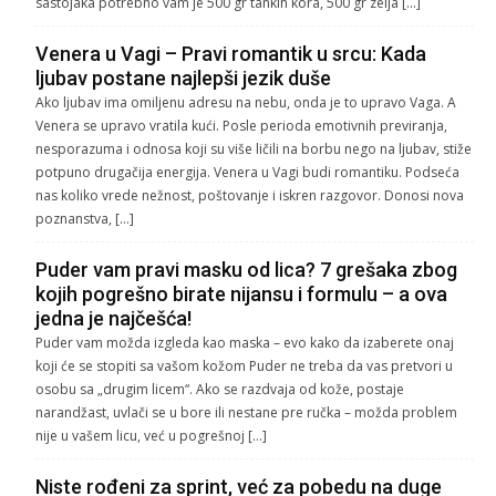
sastojaka potrebno vam je 500 gr tankih kora, 500 gr zelja […]
Venera u Vagi – Pravi romantik u srcu: Kada
ljubav postane najlepši jezik duše
Ako ljubav ima omiljenu adresu na nebu, onda je to upravo Vaga. A
Venera se upravo vratila kući. Posle perioda emotivnih previranja,
nesporazuma i odnosa koji su više ličili na borbu nego na ljubav, stiže
potpuno drugačija energija. Venera u Vagi budi romantiku. Podseća
nas koliko vrede nežnost, poštovanje i iskren razgovor. Donosi nova
poznanstva, […]
Puder vam pravi masku od lica? 7 grešaka zbog
kojih pogrešno birate nijansu i formulu – a ova
jedna je najčešća!
Puder vam možda izgleda kao maska – evo kako da izaberete onaj
koji će se stopiti sa vašom kožom Puder ne treba da vas pretvori u
osobu sa „drugim licem“. Ako se razdvaja od kože, postaje
narandžast, uvlači se u bore ili nestane pre ručka – možda problem
nije u vašem licu, već u pogrešnoj […]
Niste rođeni za sprint, već za pobedu na duge