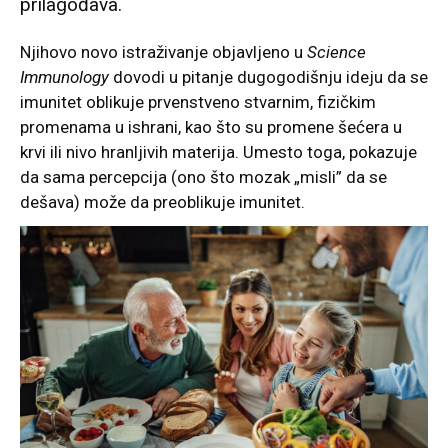
prilagođava.
Njihovo novo istraživanje objavljeno u
Science
Immunology
dovodi u pitanje dugogodišnju ideju da se
imunitet oblikuje prvenstveno stvarnim, fizičkim
promenama u ishrani, kao što su promene šećera u
krvi ili nivo hranljivih materija. Umesto toga, pokazuje
da sama percepcija (ono što mozak „misli” da se
dešava) može da preoblikuje imunitet.