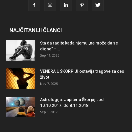
NAJČITANIJI ČLANCI
Šta da radite kada njemu „ne može da se
digne“ –...
Sep 11, 2025
VENERA U ŠKORPIJI ostavlja tragove za ceo
život
Nov 7, 2025
Astrologija: Jupiter u Škorpiji, od
10.10.2017. do 8.11.2018.
Sep 1, 2017