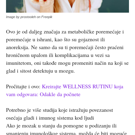
Image by prostooleh on Freepik
Ovo je od daljeg značaja za metaboličke poremećaje i
poremećaje u ishrani, kao što su gojaznost ili
anoreksija. Ne samo da su ti poremećaji često praćeni
hroničnom upalom ili komplikacijama u vezi sa
imunitetom, oni takođe mogu promeniti način na koji se
glad i sitost detektuju u mozgu.
Pročitajte i ovo:
Kreirajte WELLNESS RUTINU koja
vam odgovara: Odakle da počnete
Potrebno je više studija koje istražuju povezanost
osećaja gladi i imunog sistema kod ljudi
Ako je mozak u stanju da pomogne u podizanju ili
smanjenju imunološkog sistema, možda će biti moguće