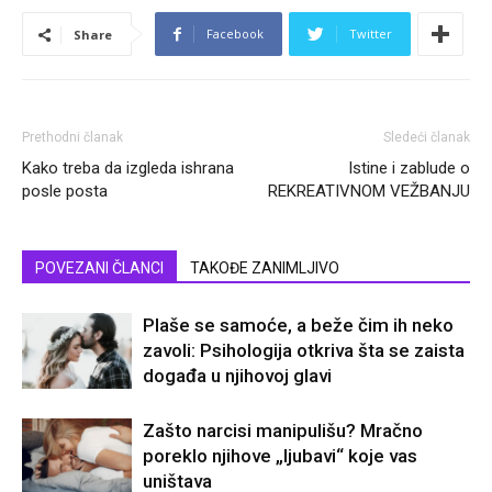
Facebook
Twitter
Share
Prethodni članak
Sledeći članak
Kako treba da izgleda ishrana
Istine i zablude o
posle posta
REKREATIVNOM VEŽBANJU
POVEZANI ČLANCI
TAKOĐE ZANIMLJIVO
Plaše se samoće, a beže čim ih neko
zavoli: Psihologija otkriva šta se zaista
događa u njihovoj glavi
Zašto narcisi manipulišu? Mračno
poreklo njihove „ljubavi“ koje vas
uništava