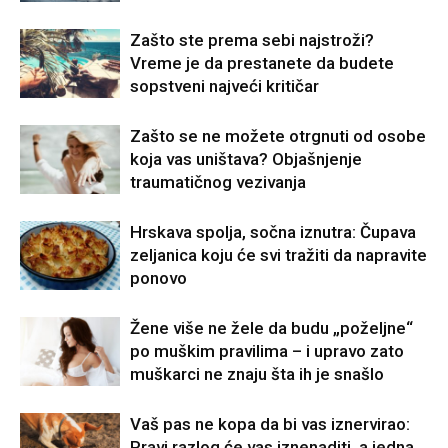
Zašto ste prema sebi najstroži?
Vreme je da prestanete da budete
sopstveni najveći kritičar
Zašto se ne možete otrgnuti od osobe
koja vas uništava? Objašnjenje
traumatičnog vezivanja
Hrskava spolja, sočna iznutra: Čupava
zeljanica koju će svi tražiti da napravite
ponovo
Žene više ne žele da budu „poželjne“
po muškim pravilima – i upravo zato
muškarci ne znaju šta ih je snašlo
Vaš pas ne kopa da bi vas iznervirao:
Pravi razlog će vas iznenaditi, a jedna