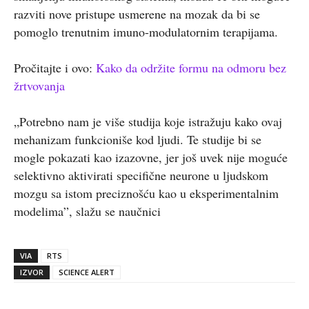
razviti nove pristupe usmerene na mozak da bi se
pomoglo trenutnim imuno-modulatornim terapijama.
Pročitajte i ovo:
Kako da održite formu na odmoru bez
žrtvovanja
„Potrebno nam je više studija koje istražuju kako ovaj
mehanizam funkcioniše kod ljudi. Te studije bi se
mogle pokazati kao izazovne, jer još uvek nije moguće
selektivno aktivirati specifične neurone u ljudskom
mozgu sa istom preciznošću kao u eksperimentalnim
modelima”, slažu se naučnici
VIA
RTS
IZVOR
SCIENCE ALERT