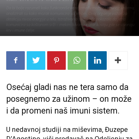
Da bi bolje razumeli kako funkcioniše veza između mozga i imunog sistema,
analizirali su kako mozak komunicira sa jetrom. Ovaj organ je važan za
detekciju nivoa energije u telu. Istraživanja su takođe pokazala da jetra
komunicira sa koštanom srži – mekim tkivom unutar kostiju gde se stvaraju
krv i imune ćelije.
Osećaj gladi nas ne tera samo da
posegnemo za užinom – on može
i da promeni naš imuni sistem.
U nedavnoj studiji na miševima, Đuzepe
D’Agostino, viši predavač na Odeljenju za