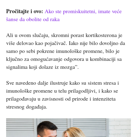
Pročitajte i ovo:
Ako ste promiskuitetni, imate veće
šanse da obolite od raka
Ali u ovom slučaju, skromni porast kortikosterona je
više delovao kao pojačivač. Iako nije bilo dovoljno da
samo po sebi pokrene imunološke promene, bilo je
ključno za omogućavanje odgovora u kombinaciji sa
signalima koji dolaze iz mozga”.
Sve navedeno dalje ilustruje kako su sistem stresa i
imunološke promene u telu prilagodljivi, i kako se
prilagođavaju u zavisnosti od prirode i intenziteta
stresnog događaja.