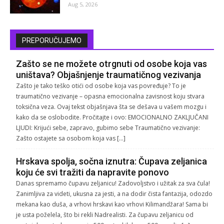
Aug 5, 2026
PREPORUČUJEMO
Zašto se ne možete otrgnuti od osobe koja vas
uništava? Objašnjenje traumatičnog vezivanja
Zašto je tako teško otići od osobe koja vas povređuje? To je
traumatično vezivanje – opasna emocionalna zavisnost koju stvara
toksična veza. Ovaj tekst objašnjava šta se dešava u vašem mozgu i
kako da se oslobodite. Pročitajte i ovo: EMOCIONALNO ZAKLJUČANI
LJUDI: Krijući sebe, zapravo, gubimo sebe Traumatično vezivanje:
Zašto ostajete sa osobom koja vas […]
Hrskava spolja, sočna iznutra: Čupava zeljanica
koju će svi tražiti da napravite ponovo
Danas spremamo čupavu zeljanicu! Zadovoljstvo i užitak za sva čula!
Zanimljiva za videti, ukusna za jesti, a na dodir čista fantazija, odozdo
mekana kao duša, a vrhovi hrskavi kao vrhovi Kilimandžara! Sama bi
je usta poželela, što bi rekli Nadrealisti. Za čupavu zeljanicu od