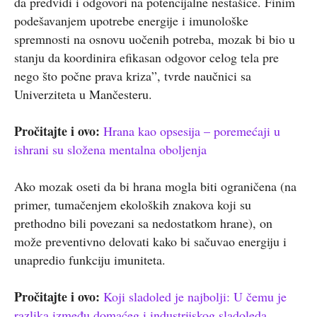
da predvidi i odgovori na potencijalne nestašice. Finim
podešavanjem upotrebe energije i imunološke
spremnosti na osnovu uočenih potreba, mozak bi bio u
stanju da koordinira efikasan odgovor celog tela pre
nego što počne prava kriza”, tvrde naučnici sa
Univerziteta u Mančesteru.
Pročitajte i ovo:
Hrana kao opsesija – poremećaji u
ishrani su složena mentalna oboljenja
Ako mozak oseti da bi hrana mogla biti ograničena (na
primer, tumačenjem ekoloških znakova koji su
prethodno bili povezani sa nedostatkom hrane), on
može preventivno delovati kako bi sačuvao energiju i
unapredio funkciju imuniteta.
Pročitajte i ovo:
Koji sladoled je najbolji: U čemu je
razlika između domaćeg i industrijskog sladoleda