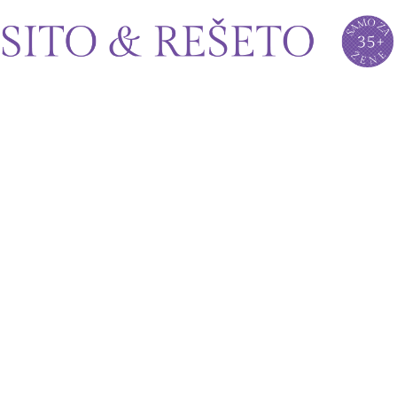
Sito&Rešeto