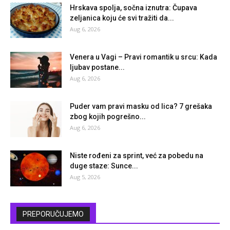
Hrskava spolja, sočna iznutra: Čupava
zeljanica koju će svi tražiti da...
Aug 6, 2026
Venera u Vagi – Pravi romantik u srcu: Kada
ljubav postane...
Aug 6, 2026
Puder vam pravi masku od lica? 7 grešaka
zbog kojih pogrešno...
Aug 6, 2026
Niste rođeni za sprint, već za pobedu na
duge staze: Sunce...
Aug 5, 2026
PREPORUČUJEMO