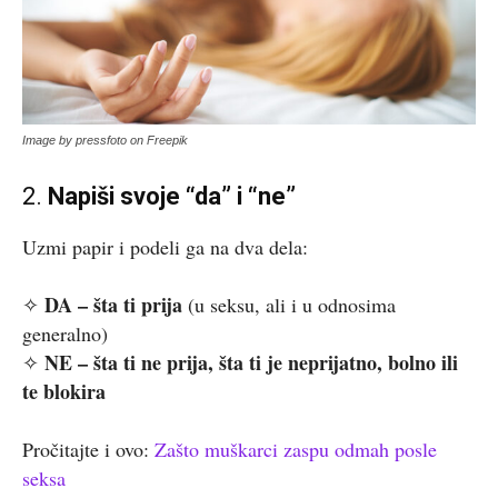
Image by pressfoto on Freepik
2.
Napiši svoje “da” i “ne”
Uzmi papir i podeli ga na dva dela:
DA – šta ti prija
✧
(u seksu, ali i u odnosima
generalno)
NE – šta ti ne prija, šta ti je neprijatno, bolno ili
✧
te blokira
Pročitajte i ovo:
Zašto muškarci zaspu odmah posle
seksa