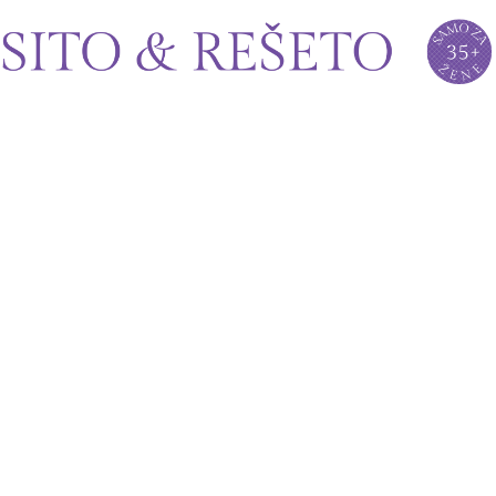
Sito&Rešeto