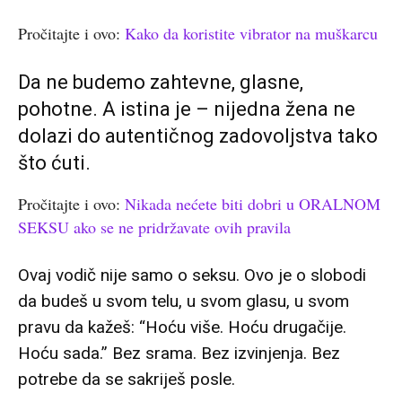
Pročitajte i ovo:
Kako da koristite vibrator na muškarcu
Da ne budemo zahtevne, glasne,
pohotne. A istina je – nijedna žena ne
dolazi do autentičnog zadovoljstva tako
što ćuti.
Pročitajte i ovo:
Nikada nećete biti dobri u ORALNOM
SEKSU ako se ne pridržavate ovih pravila
Ovaj vodič nije samo o seksu. Ovo je o slobodi
da budeš u svom telu, u svom glasu, u svom
pravu da kažeš: “Hoću više. Hoću drugačije.
Hoću sada.” Bez srama. Bez izvinjenja. Bez
potrebe da se sakriješ posle.