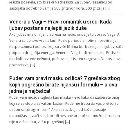
je usta poželela, što bi rekli Nadrealisti. Za čupavu zeljanicu od
sastojaka potrebno vam je 500 gr tankih kora, 500 gr zelja […]
Venera u Vagi – Pravi romantik u srcu: Kada
ljubav postane najlepši jezik duše
Ako ljubav ima omiljenu adresu na nebu, onda je to upravo Vaga. A
Venera se upravo vratila kući. Posle perioda emotivnih previranja,
nesporazuma i odnosa koji su više ličili na borbu nego na ljubav, stiže
potpuno drugačija energija. Venera u Vagi budi romantiku. Podseća
nas koliko vrede nežnost, poštovanje i iskren razgovor. Donosi nova
poznanstva, […]
Puder vam pravi masku od lica? 7 grešaka zbog
kojih pogrešno birate nijansu i formulu – a ova
jedna je najčešća!
Puder vam možda izgleda kao maska – evo kako da izaberete onaj
koji će se stopiti sa vašom kožom Puder ne treba da vas pretvori u
osobu sa „drugim licem“. Ako se razdvaja od kože, postaje
narandžast, uvlači se u bore ili nestane pre ručka – možda problem
nije u vašem licu, već u pogrešnoj […]