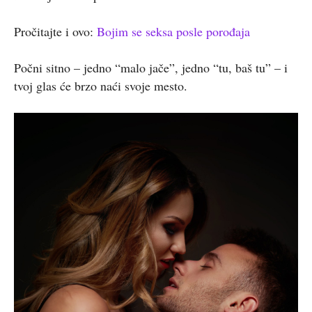
Pročitajte i ovo:
Bojim se seksa posle porođaja
Počni sitno – jedno “malo jače”, jedno “tu, baš tu” – i
tvoj glas će brzo naći svoje mesto.