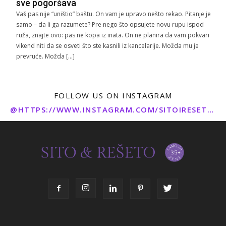
sve pogoršava
Vaš pas nije “uništio” baštu. On vam je upravo nešto rekao. Pitanje je
samo – da li ga razumete? Pre nego što opsujete novu rupu ispod
ruža, znajte ovo: pas ne kopa iz inata. On ne planira da vam pokvari
vikend niti da se osveti što ste kasnili iz kancelarije. Možda mu je
prevruće. Možda […]
FOLLOW US ON INSTAGRAM
@HTTPS://WWW.INSTAGRAM.COM/SITOIRESETO/