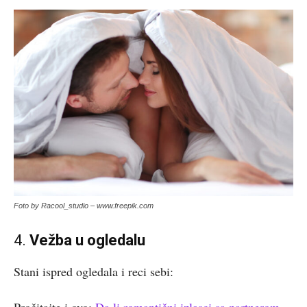
Foto by Racool_studio – www.freepik.com
4.
Vežba u ogledalu
Stani ispred ogledala i reci sebi:
Pročitajte i ovo:
Da li romantični izlasci sa partnerom