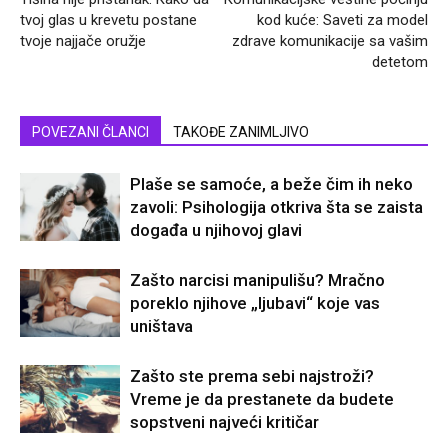
tvoj glas u krevetu postane
kod kuće: Saveti za model
tvoje najjače oružje
zdrave komunikacije sa vašim
detetom
POVEZANI ČLANCI
TAKOĐE ZANIMLJIVO
Plaše se samoće, a beže čim ih neko
zavoli: Psihologija otkriva šta se zaista
događa u njihovoj glavi
Zašto narcisi manipulišu? Mračno
poreklo njihove „ljubavi“ koje vas
uništava
Zašto ste prema sebi najstroži?
Vreme je da prestanete da budete
sopstveni najveći kritičar