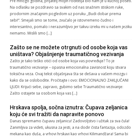
Pre mnogo godina, prijatelj mojih roditelja bio nam je u kućnoj poseti.
Na odlasku se pozdravio sa svakim od nas snažnim stiskom ruke,
prodornim značajnim pogledom uz poruku ,,Budi dobar prema
sebi!“. Smejali smo se tome, zvučalo je istovremeno čudno i
interesantno, pomalo i nerazumljivo jer takvu izreku mi u našem jeziku
nemamo. Mislili smo […]
Zašto se ne možete otrgnuti od osobe koja vas
uništava? Objašnjenje traumatičnog vezivanja
Zašto je tako teško otići od osobe koja vas povređuje? To je
traumatično vezivanje – opasna emocionalna zavisnost koju stvara
toksična veza. Ovaj tekst objašnjava šta se dešava u vašem mozgu i
kako da se oslobodite. Pročitajte i ovo: EMOCIONALNO ZAKLJUČANI
LJUDI: Krijući sebe, zapravo, gubimo sebe Traumatično vezivanje:
Zašto ostajete sa osobom koja vas […]
Hrskava spolja, sočna iznutra: Čupava zeljanica
koju će svi tražiti da napravite ponovo
Danas spremamo čupavu zeljanicu! Zadovoljstvo i užitak za sva čula!
Zanimljiva za videti, ukusna za jesti, a na dodir čista fantazija, odozdo
mekana kao duša, a vrhovi hrskavi kao vrhovi Kilimandžara! Sama bi