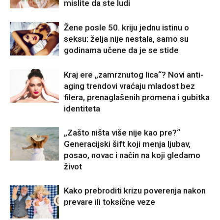
mislite da ste ludi
Žene posle 50. kriju jednu istinu o
seksu: želja nije nestala, samo su
godinama učene da je se stide
Kraj ere „zamrznutog lica“? Novi anti-
aging trendovi vraćaju mladost bez
filera, prenaglašenih promena i gubitka
identiteta
„Zašto ništa više nije kao pre?“
Generacijski šift koji menja ljubav,
posao, novac i način na koji gledamo
život
Kako prebroditi krizu poverenja nakon
prevare ili toksične veze