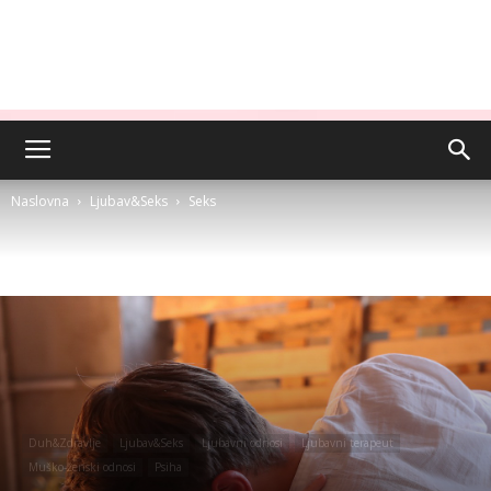
Naslovna
Ljubav&Seks
Seks
Duh&Zdravlje
Ljubav&Seks
Ljubavni odnosi
Ljubavni terapeut
Muško-ženski odnosi
Psiha