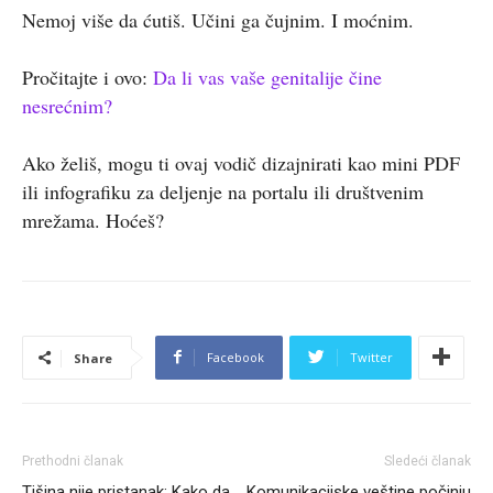
Nemoj više da ćutiš. Učini ga čujnim. I moćnim.
Pročitajte i ovo:
Da li vas vaše genitalije čine
nesrećnim?
Ako želiš, mogu ti ovaj vodič dizajnirati kao mini PDF
ili infografiku za deljenje na portalu ili društvenim
mrežama. Hoćeš?
Facebook
Twitter
Share
Prethodni članak
Sledeći članak
Tišina nije pristanak: Kako da
Komunikacijske veštine počinju