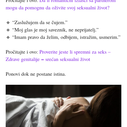
mogu da pomognu da oživite svoj seksualni život?
🔹 “Zaslužujem da se čujem.”
🔹 “Moj glas je moj saveznik, ne neprijatelj.”
🔹 “Imam pravo da želim, odbijem, istražim, usmerim.”
Pročitajte i ovo:
Proverite jeste li spremni za seks –
Zdrave genitalije = srećan seksualni život
Ponovi dok ne postane istina.