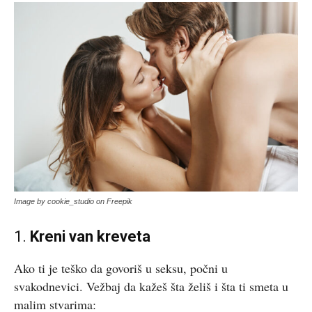
Image by cookie_studio on Freepik
1.
Kreni van kreveta
Ako ti je teško da govoriš u seksu, počni u
svakodnevici. Vežbaj da kažeš šta želiš i šta ti smeta u
malim stvarima: