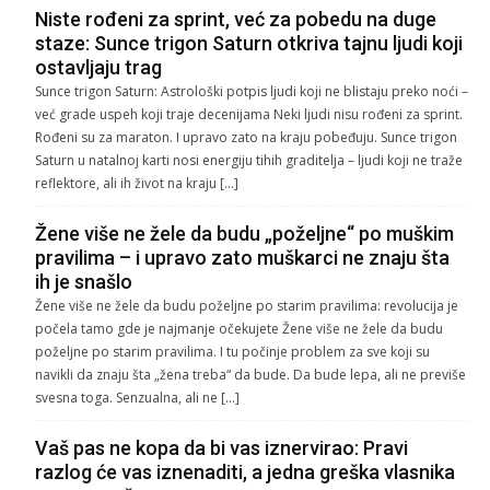
Niste rođeni za sprint, već za pobedu na duge
staze: Sunce trigon Saturn otkriva tajnu ljudi koji
ostavljaju trag
Sunce trigon Saturn: Astrološki potpis ljudi koji ne blistaju preko noći –
već grade uspeh koji traje decenijama Neki ljudi nisu rođeni za sprint.
Rođeni su za maraton. I upravo zato na kraju pobeđuju. Sunce trigon
Saturn u natalnoj karti nosi energiju tihih graditelja – ljudi koji ne traže
reflektore, ali ih život na kraju […]
Žene više ne žele da budu „poželjne“ po muškim
pravilima – i upravo zato muškarci ne znaju šta
ih je snašlo
Žene više ne žele da budu poželjne po starim pravilima: revolucija je
počela tamo gde je najmanje očekujete Žene više ne žele da budu
poželjne po starim pravilima. I tu počinje problem za sve koji su
navikli da znaju šta „žena treba“ da bude. Da bude lepa, ali ne previše
svesna toga. Senzualna, ali ne […]
Vaš pas ne kopa da bi vas iznervirao: Pravi
razlog će vas iznenaditi, a jedna greška vlasnika