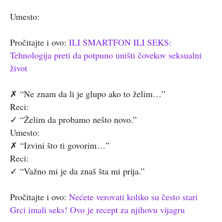
Umesto:
Pročitajte i ovo:
ILI SMARTFON ILI SEKS:
Tehnologija preti da potpuno uništi čovekov seksualni
život
✗ “Ne znam da li je glupo ako to želim…”
Reci:
✓ “Želim da probamo nešto novo.”
Umesto:
✗ “Izvini što ti govorim…”
Reci:
✓ “Važno mi je da znaš šta mi prija.”
Pročitajte i ovo:
Nećete verovati koliko su često stari
Grci imali seks! Ovo je recept za njihovu vijagru