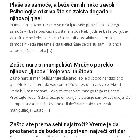
Plaše se samoće, a beže čim ih neko zavoli:
Psihologija otkriva šta se zaista događa u
njihovoj glavi
Intimna anksioznost: Zašto se neki ljudi više plaše bliskosti nego
samoće – i beže baš kada postane lepo? Neki ljudi ne beže od ljubavi
zato što je ne žele – već zato što im bliskost aktivira alarm koji
samoća nikada nije umela da uključi. Žale se da su sami… a onda
pobegnu čim ih neko […]
Zašto narcisi manipulišu? Mračno poreklo
njihove „ljubavi“ koje vas uništava
Zašto narcisi manipulišu? Nije slučajno. To je duboko narcisoidno
poreklo koje ih tera da vas kontrolišu umesto da vas vole. Ako ste
ikada bili sa narcisom – ovaj tekst će vam mnogo toga razjasniti.
Pročitajte i ovo: Gde prestaje empatija, a počinje samodestrukcija: Da
li empatija vodi u loše životne odluke? Narcisoidno poreklo
manipulacije: Zašto […]
Zašto ste prema sebi najstroži? Vreme je da
prestanete da budete sopstveni najveći kritičar