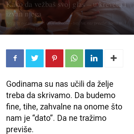
Kako da vežbaš svoj glas – u krevetu i
izvan njega
Tvoj glas nije preglasan. On je konačno – tvoj. Ne, nisi 'previše'. Samo si
konačno dovoljna sebi.
Godinama su nas učili da želje
treba da skrivamo. Da budemo
fine, tihe, zahvalne na onome što
nam je “dato”. Da ne tražimo
previše.