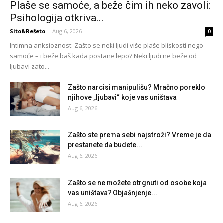
Plaše se samoće, a beže čim ih neko zavoli:
Psihologija otkriva...
Sito&Rešeto
-
Aug 6, 2026
0
Intimna anksioznost: Zašto se neki ljudi više plaše bliskosti nego
samoće – i beže baš kada postane lepo? Neki ljudi ne beže od
ljubavi zato...
Zašto narcisi manipulišu? Mračno poreklo
njihove „ljubavi“ koje vas uništava
Aug 6, 2026
Zašto ste prema sebi najstroži? Vreme je da
prestanete da budete...
Aug 6, 2026
Zašto se ne možete otrgnuti od osobe koja
vas uništava? Objašnjenje...
Aug 6, 2026