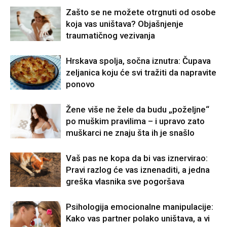
Zašto se ne možete otrgnuti od osobe
koja vas uništava? Objašnjenje
traumatičnog vezivanja
Hrskava spolja, sočna iznutra: Čupava
zeljanica koju će svi tražiti da napravite
ponovo
Žene više ne žele da budu „poželjne“
po muškim pravilima – i upravo zato
muškarci ne znaju šta ih je snašlo
Vaš pas ne kopa da bi vas iznervirao:
Pravi razlog će vas iznenaditi, a jedna
greška vlasnika sve pogoršava
Psihologija emocionalne manipulacije:
Kako vas partner polako uništava, a vi