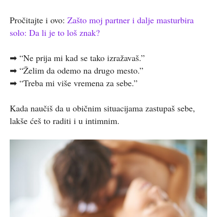
Pročitajte i ovo:
Zašto moj partner i dalje masturbira
solo: Da li je to loš znak?
➡ “Ne prija mi kad se tako izražavaš.”
➡ “Želim da odemo na drugo mesto.”
➡ “Treba mi više vremena za sebe.”
Kada naučiš da u običnim situacijama zastupaš sebe,
lakše ćeš to raditi i u intimnim.