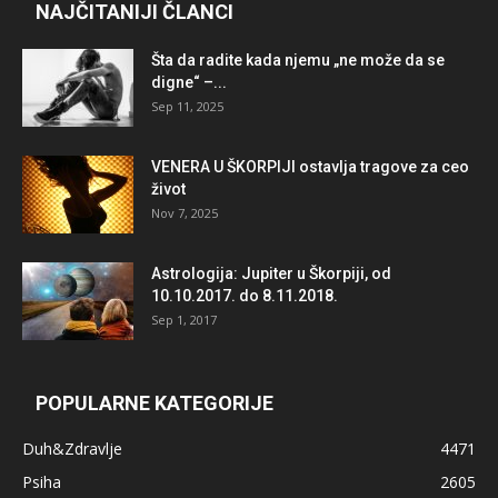
NAJČITANIJI ČLANCI
Šta da radite kada njemu „ne može da se
digne“ –...
Sep 11, 2025
VENERA U ŠKORPIJI ostavlja tragove za ceo
život
Nov 7, 2025
Astrologija: Jupiter u Škorpiji, od
10.10.2017. do 8.11.2018.
Sep 1, 2017
POPULARNE KATEGORIJE
Duh&Zdravlje
4471
Psiha
2605