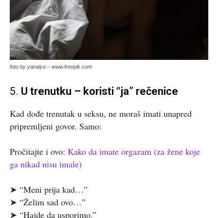
foto by yanalya – www.freepik.com
5.
U trenutku – koristi “ja” rečenice
Kad dođe trenutak u seksu, ne moraš imati unapred
pripremljeni govor. Samo:
Pročitajte i ovo:
Kako da imate orgazam (za žene koje
ga nikad nisu imale)
➤ “Meni prija kad…”
➤ “Želim sad ovo…”
➤ “Hajde da usporimo.”