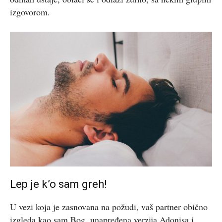
izgovorom.
Lep je k’o sam greh!
U vezi koja je zasnovana na požudi, vaš partner obično
izgleda kao sam Bog, unapređena verzija Adonisa i