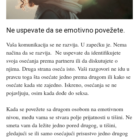
Ne uspevate da se emotivno povežete.
Vaša komunikacija se ne razvija. U zapećku je. Nema
načina da se razvija. Ne uspevate da identifikujete
svoja osećanja prema partneru ili da diskutujete o
njima. Druga strana oseća isto. Vaši razgovori ne idu u
pravcu toga šta osećate jedno prema drugom ili kako se
osećate kada ste zajedno. Iskreno, osećanja se ne
pojavljuju, osim kada dođe do seksa.
Kada se povežete sa drugom osobom na emotivnom
nivou, među vama se stvara polje prijatnosti u tišini. Ne
smeta vam da ležite jedno pored drugog, u tišini,
gledajući se ili samo osećajući prisustvo jedno drugog