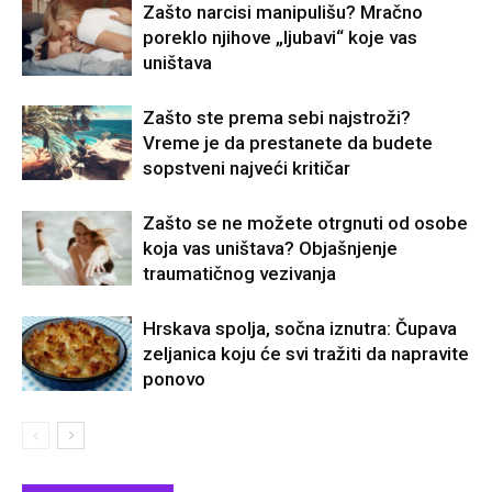
Zašto narcisi manipulišu? Mračno
poreklo njihove „ljubavi“ koje vas
uništava
Zašto ste prema sebi najstroži?
Vreme je da prestanete da budete
sopstveni najveći kritičar
Zašto se ne možete otrgnuti od osobe
koja vas uništava? Objašnjenje
traumatičnog vezivanja
Hrskava spolja, sočna iznutra: Čupava
zeljanica koju će svi tražiti da napravite
ponovo