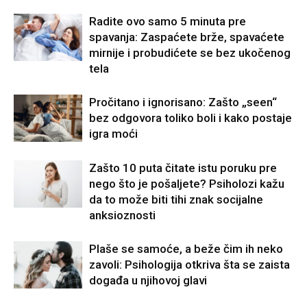
Radite ovo samo 5 minuta pre
spavanja: Zaspaćete brže, spavaćete
mirnije i probudićete se bez ukočenog
tela
Pročitano i ignorisano: Zašto „seen“
bez odgovora toliko boli i kako postaje
igra moći
Zašto 10 puta čitate istu poruku pre
nego što je pošaljete? Psiholozi kažu
da to može biti tihi znak socijalne
anksioznosti
Plaše se samoće, a beže čim ih neko
zavoli: Psihologija otkriva šta se zaista
događa u njihovoj glavi