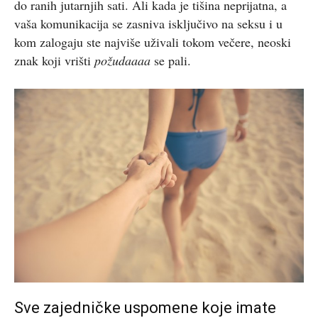
do ranih jutarnjih sati. Ali kada je tišina neprijatna, a
vaša komunikacija se zasniva isključivo na seksu i u
kom zalogaju ste najviše uživali tokom večere, neoski
znak koji vrišti
požudaaaa
se pali.
Sve zajedničke uspomene koje imate