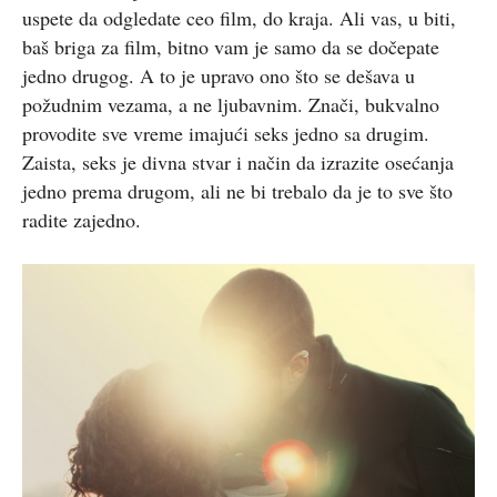
uspete da odgledate ceo film, do kraja. Ali vas, u biti,
baš briga za film, bitno vam je samo da se dočepate
jedno drugog. A to je upravo ono što se dešava u
požudnim vezama, a ne ljubavnim. Znači, bukvalno
provodite sve vreme imajući seks jedno sa drugim.
Zaista, seks je divna stvar i način da izrazite osećanja
jedno prema drugom, ali ne bi trebalo da je to sve što
radite zajedno.