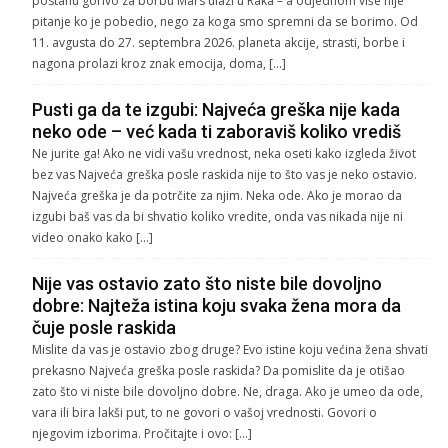
postanu gorivo za borbu Mars ulazi u Raka – a odjednom više nije
pitanje ko je pobedio, nego za koga smo spremni da se borimo. Od
11. avgusta do 27. septembra 2026. planeta akcije, strasti, borbe i
nagona prolazi kroz znak emocija, doma, […]
Pusti ga da te izgubi: Najveća greška nije kada
neko ode – već kada ti zaboraviš koliko vrediš
Ne jurite ga! Ako ne vidi vašu vrednost, neka oseti kako izgleda život
bez vas Najveća greška posle raskida nije to što vas je neko ostavio.
Najveća greška je da potrčite za njim. Neka ode. Ako je morao da
izgubi baš vas da bi shvatio koliko vredite, onda vas nikada nije ni
video onako kako […]
Nije vas ostavio zato što niste bile dovoljno
dobre: Najteža istina koju svaka žena mora da
čuje posle raskida
Mislite da vas je ostavio zbog druge? Evo istine koju većina žena shvati
prekasno Najveća greška posle raskida? Da pomislite da je otišao
zato što vi niste bile dovoljno dobre. Ne, draga. Ako je umeo da ode,
vara ili bira lakši put, to ne govori o vašoj vrednosti. Govori o
njegovim izborima. Pročitajte i ovo: […]