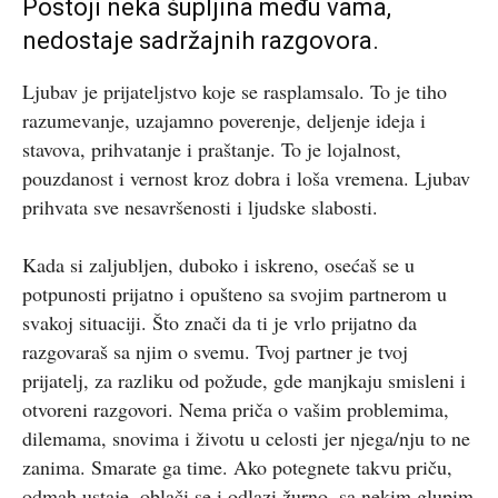
Postoji neka šupljina među vama,
nedostaje sadržajnih razgovora.
Ljubav je prijateljstvo koje se rasplamsalo. To je tiho
razumevanje, uzajamno poverenje, deljenje ideja i
stavova, prihvatanje i praštanje. To je lojalnost,
pouzdanost i vernost kroz dobra i loša vremena. Ljubav
prihvata sve nesavršenosti i ljudske slabosti.
Kada si zaljubljen, duboko i iskreno, osećaš se u
potpunosti prijatno i opušteno sa svojim partnerom u
svakoj situaciji. Što znači da ti je vrlo prijatno da
razgovaraš sa njim o svemu. Tvoj partner je tvoj
prijatelj, za razliku od požude, gde manjkaju smisleni i
otvoreni razgovori. Nema priča o vašim problemima,
dilemama, snovima i životu u celosti jer njega/nju to ne
zanima. Smarate ga time. Ako potegnete takvu priču,
odmah ustaje, oblači se i odlazi žurno, sa nekim glupim