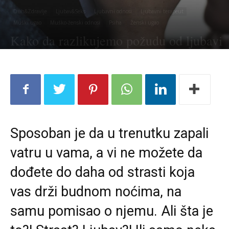
Duh&Zdravlje
Ljubav&Seks
Ljubavni odnosi
Ljubavni terapeut
Muški ugao
Muško-ženski odnosi
Psiha
Ženski ugao
Kako da razlikujemo požudu od ljubavi
Sposoban je da u trenutku zapali
vatru u vama, a vi ne možete da
dođete do daha od strasti koja
vas drži budnom noćima, na
samu pomisao o njemu. Ali šta je