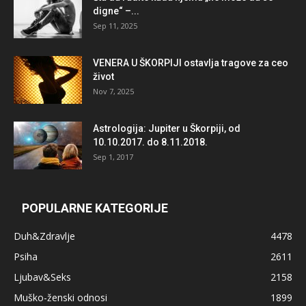
digne“ –...
Sep 11, 2025
VENERA U ŠKORPIJI ostavlja tragove za ceo
život
Nov 7, 2025
Astrologija: Jupiter u Škorpiji, od
10.10.2017. do 8.11.2018.
Sep 1, 2017
POPULARNE KATEGORIJE
Duh&Zdravlje
4478
Psiha
2611
Ljubav&Seks
2158
Muško-ženski odnosi
1899