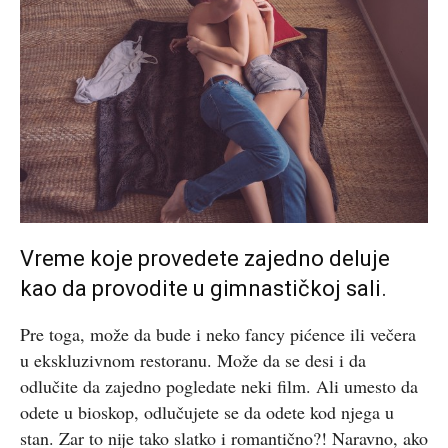
Vreme koje provedete zajedno deluje
kao da provodite u gimnastičkoj sali.
Pre toga, može da bude i neko fancy pićence ili večera
u ekskluzivnom restoranu. Može da se desi i da
odlučite da zajedno pogledate neki film. Ali umesto da
odete u bioskop, odlučujete se da odete kod njega u
stan. Zar to nije tako slatko i romantično?! Naravno, ako