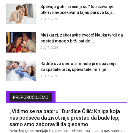
Spavaju goli i srećniji su? Istraživanje
otkriva neočekivanu tajnu parova koji...
Aug 7, 2026
Muškarci, zaboravite cveće! Nauka tvrdi da
postoji mnogo brži put do...
Aug 7, 2026
Radite ovo samo 5 minuta pre spavanja:
Zaspaćete brže, spavaćete mirnije...
Aug 7, 2026
PREPORUČUJEMO
„Vidimo se na papiru“ Đurđice Čilić: Knjiga koja
nas podseća da život nije prestao da bude lep,
samo smo zaboravili da gledamo
Neke knjige ne menjaju život velikim rečenicama – samo nas nateraju