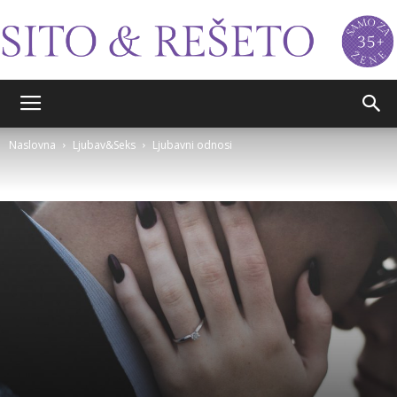
Sito&Rešeto
Naslovna
Ljubav&Seks
Ljubavni odnosi