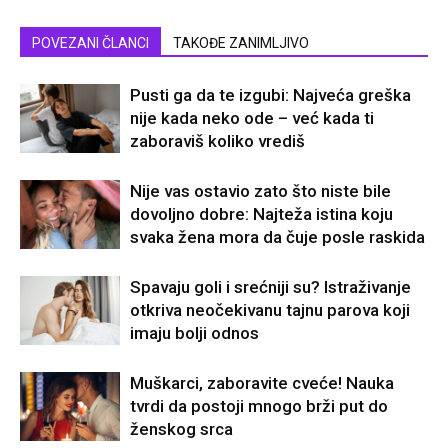
POVEZANI ČLANCI
TAKOĐE ZANIMLJIVO
Pusti ga da te izgubi: Najveća greška
nije kada neko ode – već kada ti
zaboraviš koliko vrediš
Nije vas ostavio zato što niste bile
dovoljno dobre: Najteža istina koju
svaka žena mora da čuje posle raskida
Spavaju goli i srećniji su? Istraživanje
otkriva neočekivanu tajnu parova koji
imaju bolji odnos
Muškarci, zaboravite cveće! Nauka
tvrdi da postoji mnogo brži put do
ženskog srca