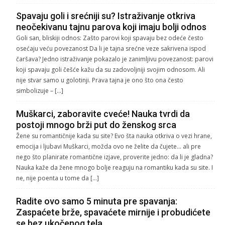
Spavaju goli i srećniji su? Istraživanje otkriva
neočekivanu tajnu parova koji imaju bolji odnos
Goli san, bliskiji odnos: Zašto parovi koji spavaju bez odeće često
osećaju veću povezanost Da li je tajna srećne veze sakrivena ispod
čaršava? Jedno istraživanje pokazalo je zanimljivu povezanost: parovi
koji spavaju goli češće kažu da su zadovoljniji svojim odnosom. Ali
nije stvar samo u golotinji. Prava tajna je ono što ona često
simbolizuje – […]
Muškarci, zaboravite cveće! Nauka tvrdi da
postoji mnogo brži put do ženskog srca
Žene su romantičnije kada su site? Evo šta nauka otkriva o vezi hrane,
emocija i ljubavi Muškarci, možda ovo ne želite da čujete… ali pre
nego što planirate romantične izjave, proverite jedno: da li je gladna?
Nauka kaže da žene mnogo bolje reaguju na romantiku kada su site. I
ne, nije poenta u tome da […]
Radite ovo samo 5 minuta pre spavanja:
Zaspaćete brže, spavaćete mirnije i probudićete
se bez ukočenog tela