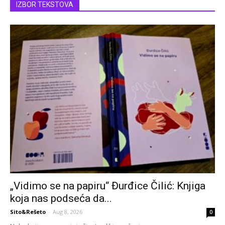
IZBOR TEKSTOVA
„Vidimo se na papiru“ Đurđice Čilić: Knjiga
koja nas podseća da...
Sito&Rešeto
-
Aug 8, 2026
0