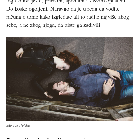
toga kakvi jeste, prirodni, spontani i sasvim opušteni.
Do koske ogoljeni. Naravno da je u redu da vodite
računa o tome kako izgledate ali to radite najviše zbog
sebe, a ne zbog njega, da biste ga zadivili.
foto Toa Heftiba