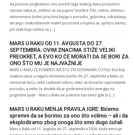
da ponovo pogledamo ono pored čega svakog dana prolazimo.
Upravo takva je „Vidimo se na papiru“ Đurđice Čilić, nežna, intimna i
istovremeno bolno precizna knjiga o porodici, gubicima, odrastanju,
sećanju i svakodnevnim malim prizorima u kojima se, uprkos svemu,
još uvek kriju razlozi za […]
MARS U RAKU OD 11. AVGUSTA DO 27.
SEPTEMBRA: OVIM ZNACIMA STIŽE VELIKI
PREOKRET, A EVO KO ĆE MORATI DA SE BORI ZA
ONO ŠTO MU JE NAJVAŽNIJE
MARS U RAKU ĆE POMERITI SVE ŠTO STE GODINAMA ĆUTALI: Evo koji
znakovi ulaze u najjaču emotivnu borbu do 27. septembra Neko će
renovirati kuću, neko raskinuti odnos, neko se konačno suprotstaviti
porodici, a neko će shvatiti da je godinama trošio energiju na
pogrešne ljude – Mars u Raku ne pokreće nas tamo gde bi […]
MARS U RAKU MENJA PRAVILA IGRE: Bićemo
spremni da se borimo za ono što volimo – ali i da
eksplodiramo zbog onoga što smo dugo ćutali
Mars u Raku od 11. avgusta do 27. septembra 2026: Kada emocije