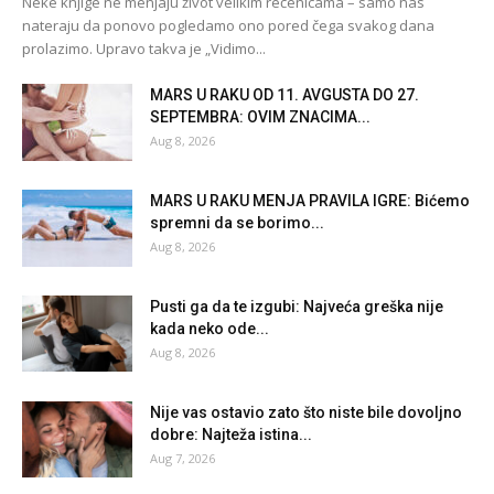
Neke knjige ne menjaju život velikim rečenicama – samo nas
nateraju da ponovo pogledamo ono pored čega svakog dana
prolazimo. Upravo takva je „Vidimo...
MARS U RAKU OD 11. AVGUSTA DO 27.
SEPTEMBRA: OVIM ZNACIMA...
Aug 8, 2026
MARS U RAKU MENJA PRAVILA IGRE: Bićemo
spremni da se borimo...
Aug 8, 2026
Pusti ga da te izgubi: Najveća greška nije
kada neko ode...
Aug 8, 2026
Nije vas ostavio zato što niste bile dovoljno
dobre: Najteža istina...
Aug 7, 2026