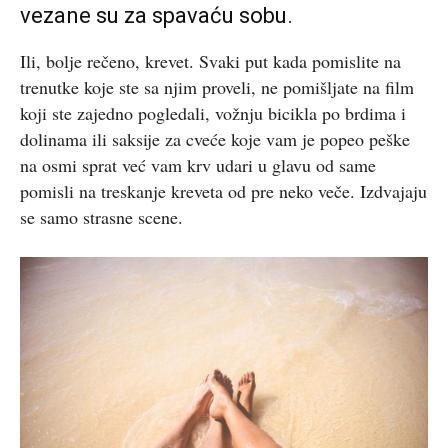
vezane su za spavaću sobu.
Ili, bolje rečeno, krevet. Svaki put kada pomislite na
trenutke koje ste sa njim proveli, ne pomišljate na film
koji ste zajedno pogledali, vožnju bicikla po brdima i
dolinama ili saksije za cveće koje vam je popeo peške
na osmi sprat već vam krv udari u glavu od same
pomisli na treskanje kreveta od pre neko veče. Izdvajaju
se samo strasne scene.