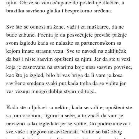
njim. Obrve su vam očupane do poslednje dlačice, a
brazilka savršeno glatka i besprekorno sređena.
Sve što se odnosi na žene, važi i za muškarce, da ne
bude zabune. Poenta je da posvećujete previše pažnje
svom izgledu kada se nalazite sa partnerom/kom sa
kojom imate strasnu vezu. Sve to navodi na zaključak
da baš i niste sasvim opušteni sa njim. Jer da ste u vezi
koja je zasnovana na stvarima koje nisu sasvim površne,
kao što je izgled, bilo bi vas briga da li vam je kosa
savršeno sređena svaki put kada treba da se vidite jer
vas vezuju mnogo dublje stvari od toga.
Kada ste u ljubavi sa nekim, kada se volite, opušteni ste
sa tom osobom, sigurni u sebe, a to znači da vam je
nevažno kako izgledate jer se volite, što podrazumeva i
sve vaše i njegove nesavršenosti. Volite se baš zbog