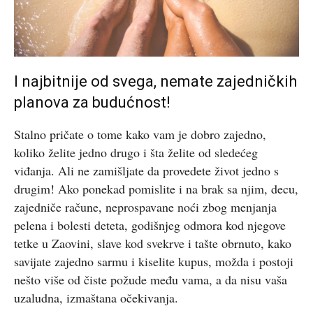
I najbitnije od svega, nemate zajedničkih
planova za budućnost!
Stalno pričate o tome kako vam je dobro zajedno,
koliko želite jedno drugo i šta želite od sledećeg
viđanja. Ali ne zamišljate da provedete život jedno s
drugim! Ako ponekad pomislite i na brak sa njim, decu,
zajedniče račune, neprospavane noći zbog menjanja
pelena i bolesti deteta, godišnjeg odmora kod njegove
tetke u Zaovini, slave kod svekrve i tašte obrnuto, kako
savijate zajedno sarmu i kiselite kupus, možda i postoji
nešto više od čiste požude među vama, a da nisu vaša
uzaludna, izmaštana očekivanja.