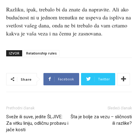
Razliku, ipak, trebalo bi da znate da napravite. Ali ako
budućnost ni u jednom trenutku ne uspeva da ispliva na
svetlost vašeg dana, onda ne bi trebalo da vam crtamo
kakva je vaša veza i na čemu je zasnovana.
IZVOR
Relationship rules
Facebook
Twitter
Share
Prethodni članak
Sledeći članak
Sveže ili suve, jedite ŠLJIVE:
Šta je bolje za vezu – sličnosti
Za vitku liniju, odličnu probavu i
ili razlike?
jače kosti