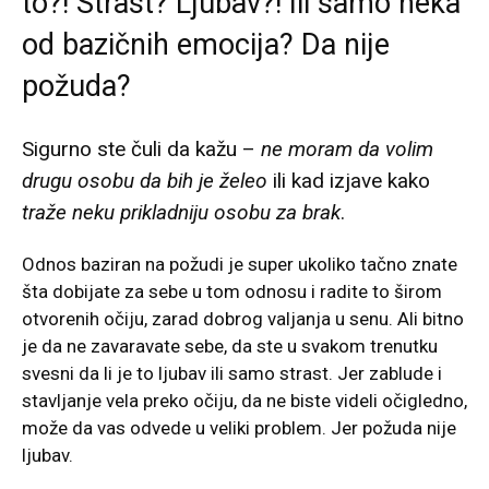
to?! Strast? Ljubav?! Ili samo neka
od bazičnih emocija? Da nije
požuda?
Sigurno ste čuli da kažu –
ne moram da volim
drugu osobu da bih je želeo
ili kad izjave kako
traže neku prikladniju osobu za brak
.
Odnos baziran na požudi je super ukoliko tačno znate
šta dobijate za sebe u tom odnosu i radite to širom
otvorenih očiju, zarad dobrog valjanja u senu. Ali bitno
je da ne zavaravate sebe, da ste u svakom trenutku
svesni da li je to ljubav ili samo strast. Jer zablude i
stavljanje vela preko očiju, da ne biste videli očigledno,
može da vas odvede u veliki problem. Jer požuda nije
ljubav.