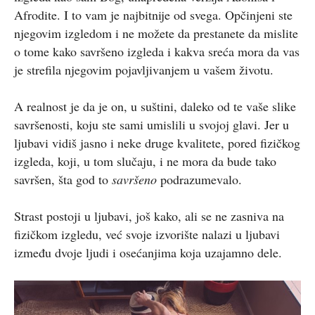
Afrodite. I to vam je najbitnije od svega. Opčinjeni ste
njegovim izgledom i ne možete da prestanete da mislite
o tome kako savršeno izgleda i kakva sreća mora da vas
je strefila njegovim pojavljivanjem u vašem životu.
A realnost je da je on, u suštini, daleko od te vaše slike
savršenosti, koju ste sami umislili u svojoj glavi. Jer u
ljubavi vidiš jasno i neke druge kvalitete, pored fizičkog
izgleda, koji, u tom slučaju, i ne mora da bude tako
savršen, šta god to
savršeno
podrazumevalo.
Strast postoji u ljubavi, još kako, ali se ne zasniva na
fizičkom izgledu, već svoje izvorište nalazi u ljubavi
između dvoje ljudi i osećanjima koja uzajamno dele.