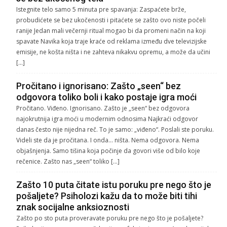
Istegnite telo samo 5 minuta pre spavanja: Zaspaćete brže,
probudićete se bez ukočenosti i pitaćete se zašto ovo niste počeli
ranije Jedan mali večernji ritual mogao bi da promeni način na koji
spavate Navika koja traje kraće od reklama između dve televizijske
emisije, ne košta ništa i ne zahteva nikakvu opremu, a može da učini
[…]
Pročitano i ignorisano: Zašto „seen“ bez
odgovora toliko boli i kako postaje igra moći
Pročitano. Viđeno. Ignorisano. Zašto je „seen“ bez odgovora
najokrutnija igra moći u modernim odnosima Najkraći odgovor
danas često nije nijedna reč. To je samo: „viđeno“. Poslali ste poruku.
Videli ste da je pročitana. I onda… ništa. Nema odgovora. Nema
objašnjenja. Samo tišina koja počinje da govori više od bilo koje
rečenice. Zašto nas „seen“ toliko […]
Zašto 10 puta čitate istu poruku pre nego što je
pošaljete? Psiholozi kažu da to može biti tihi
znak socijalne anksioznosti
Zašto po sto puta proveravate poruku pre nego što je pošaljete?