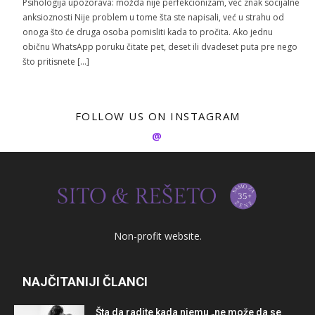
Psihologija upozorava: možda nije perfekcionizam, već znak socijalne
anksioznosti Nije problem u tome šta ste napisali, već u strahu od
onoga što će druga osoba pomisliti kada to pročita. Ako jednu
običnu WhatsApp poruku čitate pet, deset ili dvadeset puta pre nego
što pritisnete […]
FOLLOW US ON INSTAGRAM
@
Non-profit website.
NAJČITANIJI ČLANCI
Šta da radite kada njemu „ne može da se