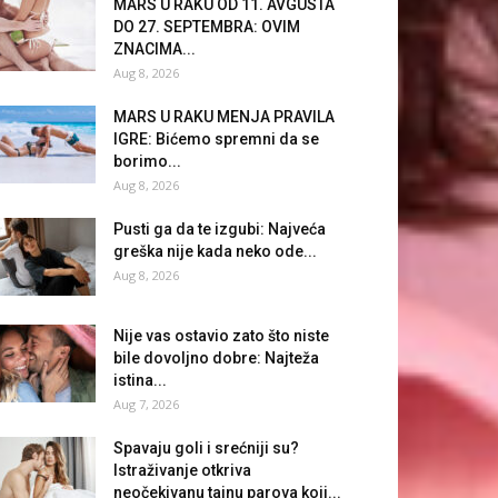
MARS U RAKU OD 11. AVGUSTA
DO 27. SEPTEMBRA: OVIM
ZNACIMA...
Aug 8, 2026
MARS U RAKU MENJA PRAVILA
IGRE: Bićemo spremni da se
borimo...
Aug 8, 2026
Pusti ga da te izgubi: Najveća
greška nije kada neko ode...
Aug 8, 2026
Nije vas ostavio zato što niste
bile dovoljno dobre: Najteža
istina...
Aug 7, 2026
Spavaju goli i srećniji su?
Istraživanje otkriva
neočekivanu tajnu parova koji...