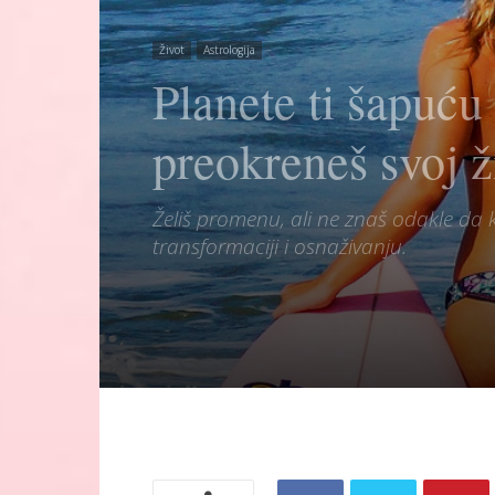
Život
Astrologija
Planete ti šapuć
preokreneš svoj ž
Želiš promenu, ali ne znaš odakle da 
transformaciji i osnaživanju.