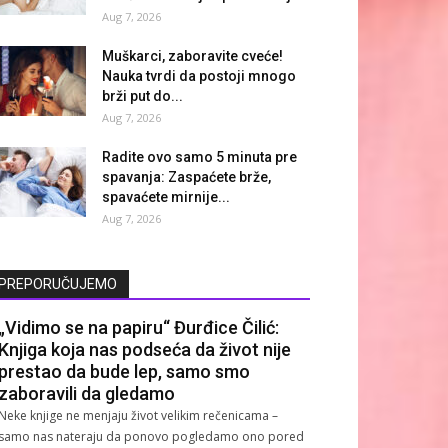
Aug 7, 2026
Muškarci, zaboravite cveće!
Nauka tvrdi da postoji mnogo
brži put do...
Aug 7, 2026
Radite ovo samo 5 minuta pre
spavanja: Zaspaćete brže,
spavaćete mirnije...
Aug 7, 2026
PREPORUČUJEMO
„Vidimo se na papiru“ Đurđice Čilić:
Knjiga koja nas podseća da život nije
prestao da bude lep, samo smo
zaboravili da gledamo
Neke knjige ne menjaju život velikim rečenicama –
samo nas nateraju da ponovo pogledamo ono pored