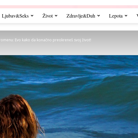
Ljubav&Seks
Život
Zdravlje&Duh
Lepota
promenu: Evo kako da konačno preokreneš svoj život!