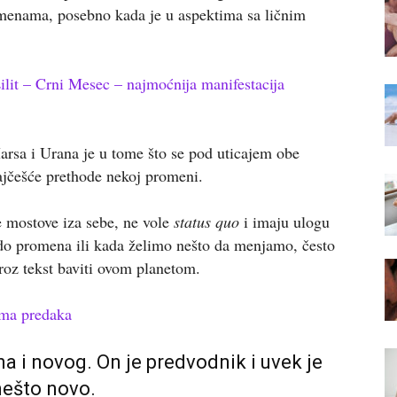
menama, posebno kada je u aspektima sa ličnim
ilit – Crni Mesec – najmoćnija manifestacija
rsa i Urana je u tome što se pod uticajem obe
najčešće prethode nekoj promeni.
še mostove iza sebe, ne vole
status quo
i imaju ulogu
do promena ili kada želimo nešto da menjamo, često
oz tekst baviti ovom planetom.
rma predaka
na i novog. On je predvodnik i uvek je
nešto novo.