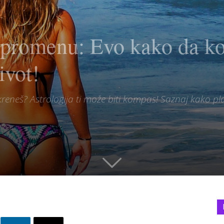
u promenu: Evo kako da k
ivot!
kreneš? Astrologija ti može biti kompas! Saznaj kako pl