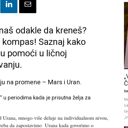
znaš odakle da kreneš?
ti kompas! Saznaj kako
gu pomoći u ličnoj
vanju.
„
ju na promene – Mars i Uran.
Č
Si
 u periodima kada je prisutna želja za
Ne
sa
če
od Urana, mnogo više deluje na individualnom nivou,
„V
a treba da zapostavimo Urana kada govorimo o