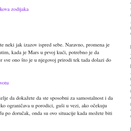
kova zodijaka
te neki jak izazov ispred sebe. Naravno, promena je
tim, kada je Mars u prvoj kući, potrebno je da
jer sve ono što je u njegovoj prirodi tek tada dolazi do
votu
elje da dokažete da ste sposobni za samostalnost i da
eko ograničava u porodici, guši u vezi, ako očekuju
efu po doručak, onda su ovo situacije kada možete biti