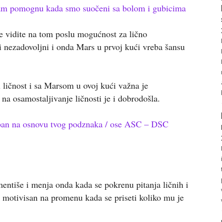
am pomognu kada smo suočeni sa bolom i gubicima
e vidite na tom poslu mogućnost za lično
i nezadovoljni i onda Mars u prvoj kući vreba šansu
 ličnost i sa Marsom u ovoj kući važna je
na osamostaljivanje ličnosti je i dobrodošla.
reban na osnovu tvog podznaka / ose ASC – DSC
entiše i menja onda kada se pokrenu pitanja ličnih i
k motivisan na promenu kada se priseti koliko mu je