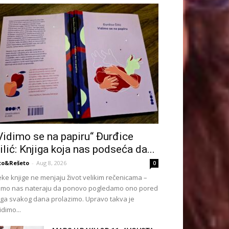
Vidimo se na papiru“ Đurđice
ilić: Knjiga koja nas podseća da...
to&Rešeto
-
Aug 8, 2026
0
ke knjige ne menjaju život velikim rečenicama –
mo nas nateraju da ponovo pogledamo ono pored
ga svakog dana prolazimo. Upravo takva je
idimo...