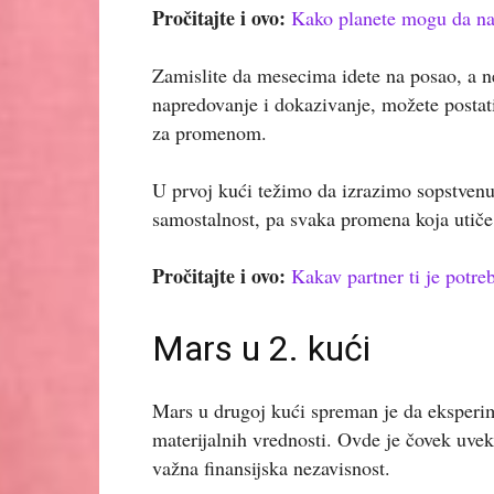
Pročitajte i ovo:
Kako planete mogu da n
Zamislite da mesecima idete na posao, a n
napredovanje i dokazivanje, možete postat
za promenom.
U prvoj kući težimo da izrazimo sopstvenu
samostalnost, pa svaka promena koja utiče 
Pročitajte i ovo:
Kakav partner ti je pot
Mars u 2. kući
Mars u drugoj kući spreman je da eksperim
materijalnih vrednosti. Ovde je čovek uve
važna finansijska nezavisnost.