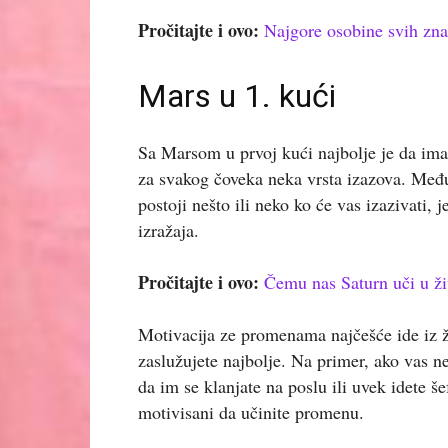
Pročitajte i ovo:
Najgore osobine svih zna
Mars u 1. kući
Sa Marsom u prvoj kući najbolje je da ima
za svakog čoveka neka vrsta izazova. Među
postoji nešto ili neko ko će vas izazivati, 
izražaja.
Pročitajte i ovo:
Čemu nas Saturn uči u ži
Motivacija ze promenama najčešće ide iz ž
zaslužujete najbolje. Na primer, ako vas n
da im se klanjate na poslu ili uvek idete š
motivisani da učinite promenu.