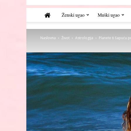
Ženski ugao
Muški ugao
Naslovna
Život
Astrologija
Planete ti šapuću 