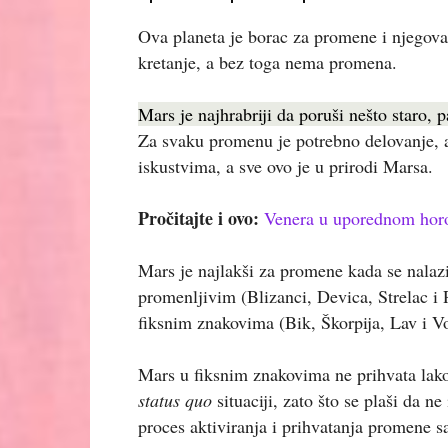
Ova planeta je borac za promene i njegova 
kretanje, a bez toga nema promena.
Mars je najhrabriji da poruši nešto staro, 
Za svaku promenu je potrebno delovanje, akc
iskustvima, a sve ovo je u prirodi Marsa.
Pročitajte i ovo:
Venera u uporednom hor
Mars je najlakši za promene kada se nalaz
promenljivim (Blizanci, Devica, Strelac i
fiksnim znakovima (Bik, Škorpija, Lav i Vo
Mars u fiksnim znakovima ne prihvata lako
status quo
situaciji, zato što se plaši da 
proces aktiviranja i prihvatanja promene s