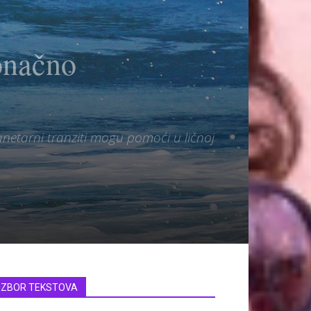
onačno
anetarni tranziti mogu pomoći u ličnoj
IZBOR TEKSTOVA