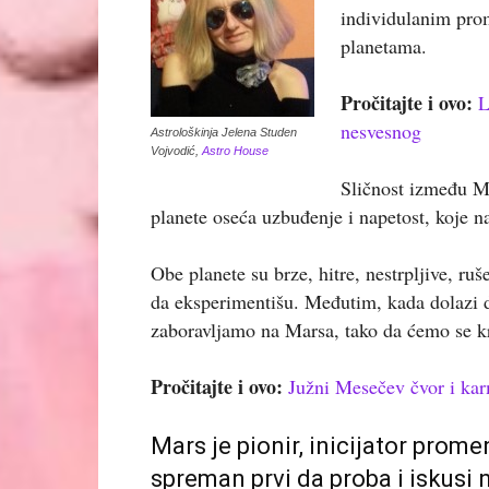
individulanim pro
planetama.
Pročitajte i ovo:
L
nesvesnog
Astrološkinja Jelena Studen
Vojvodić,
Astro House
Sličnost između Ma
planete oseća uzbuđenje i napetost, koje 
Obe planete su brze, hitre, nestrpljive, ru
da eksperimentišu. Međutim, kada dolazi 
zaboravljamo na Marsa, tako da ćemo se kr
Pročitajte i ovo:
Južni Mesečev čvor i ka
Mars je pionir, inicijator prome
spreman prvi da proba i iskusi 