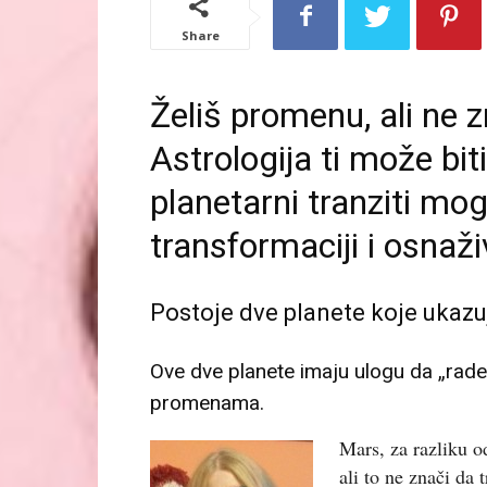
Share
Želiš promenu, ali ne 
Astrologija ti može bi
planetarni tranziti mo
transformaciji i osnaži
Postoje dve planete koje ukazu
Ove dve planete imaju ulogu da „rade“
promenama.
Mars, za razliku 
ali to ne znači d