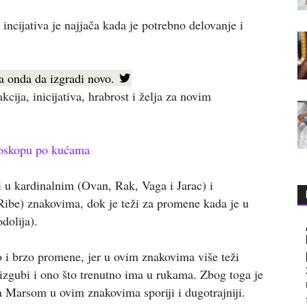
incijativa je najjača kada je potrebno delovanje i
pa onda da izgradi novo.
ija, inicijativa, hrabrost i želja za novim
oskopu po kućama
i u kardinalnim (Ovan, Rak, Vaga i Jarac) i
 Ribe) znakovima, dok je teži za promene kada je u
dolija).
 i brzo promene, jer u ovim znakovima više teži
ne izgubi i ono što trenutno ima u rukama. Zbog toga je
a Marsom u ovim znakovima sporiji i dugotrajniji.