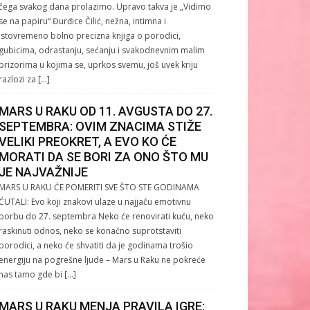
čega svakog dana prolazimo. Upravo takva je „Vidimo
se na papiru“ Đurđice Čilić, nežna, intimna i
istovremeno bolno precizna knjiga o porodici,
gubicima, odrastanju, sećanju i svakodnevnim malim
prizorima u kojima se, uprkos svemu, još uvek kriju
razlozi za […]
MARS U RAKU OD 11. AVGUSTA DO 27.
SEPTEMBRA: OVIM ZNACIMA STIŽE
VELIKI PREOKRET, A EVO KO ĆE
MORATI DA SE BORI ZA ONO ŠTO MU
JE NAJVAŽNIJE
MARS U RAKU ĆE POMERITI SVE ŠTO STE GODINAMA
ĆUTALI: Evo koji znakovi ulaze u najjaču emotivnu
borbu do 27. septembra Neko će renovirati kuću, neko
raskinuti odnos, neko se konačno suprotstaviti
porodici, a neko će shvatiti da je godinama trošio
energiju na pogrešne ljude – Mars u Raku ne pokreće
nas tamo gde bi […]
MARS U RAKU MENJA PRAVILA IGRE: