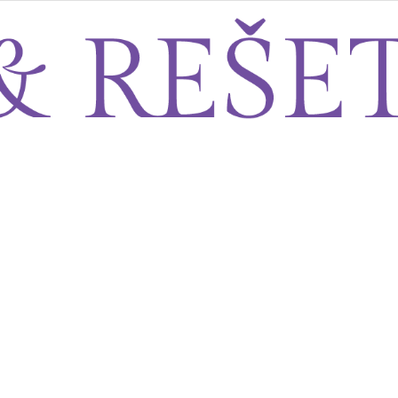
Sito&Rešeto