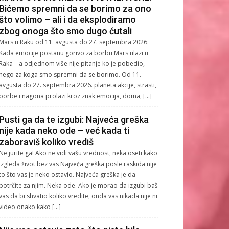
Bićemo spremni da se borimo za ono
što volimo – ali i da eksplodiramo
zbog onoga što smo dugo ćutali
Mars u Raku od 11. avgusta do 27. septembra 2026:
Kada emocije postanu gorivo za borbu Mars ulazi u
Raka – a odjednom više nije pitanje ko je pobedio,
nego za koga smo spremni da se borimo. Od 11.
avgusta do 27. septembra 2026. planeta akcije, strasti,
borbe i nagona prolazi kroz znak emocija, doma, […]
Pusti ga da te izgubi: Najveća greška
nije kada neko ode – već kada ti
zaboraviš koliko vrediš
Ne jurite ga! Ako ne vidi vašu vrednost, neka oseti kako
izgleda život bez vas Najveća greška posle raskida nije
to što vas je neko ostavio. Najveća greška je da
potrčite za njim. Neka ode. Ako je morao da izgubi baš
vas da bi shvatio koliko vredite, onda vas nikada nije ni
video onako kako […]