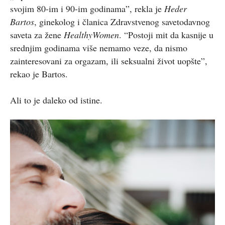
svojim 80-im i 90-im godinama”, rekla je
Heder
Bartos
, ginekolog i članica Zdravstvenog savetodavnog
saveta za žene
HealthyWomen
. “Postoji mit da kasnije u
srednjim godinama više nemamo veze, da nismo
zainteresovani za orgazam, ili seksualni život uopšte”,
rekao je Bartos.
Ali to je daleko od istine.