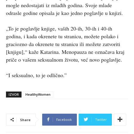
mogle nedostajati iz mlađih godina. Svoje mlade
odrasle godine opisala je kao jedno poglavlje u knjizi.
„To je poglavlje knjige, vaših 20-ih, 30-ih i 40-ih
godina, i kada okrenete tu stranicu, možete polako i
graciozno da okrenete tu stranicu ili možete zatvoriti
[knjigu],“ kaže Katarina. Menopauza ne označava kraj
priče o vašem seksualnom životu, već novo poglavlje.
“I seksualno, to je odlično.”
IZVOR
HealthyWomen
Facebook
Twitter
Share