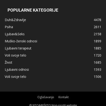
POPULARNE KATEGORIJE
Duh&Zdravlje
4478
Psiha
2611
Ljubav&Seks
2158
Muško-ženski odnosi
1899
Ljubavni terapeut
1885
Voli svoje telo
1720
Život
1685
Ljubavni odnosi
1593
Voli svoje telo
1506
Oglašavanje
Kontakt
© SITO&REŠETO Non-profit website