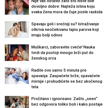
Nije vas ostavio zato što niste bile
dovoljno dobre: Najteža istina koju
svaka žena mora da čuje posle raskida
Spavaju goli i srećniji su? Istraživanje
otkriva neočekivanu tajnu parova koji
imaju bolji odnos
Muškarci, zaboravite cveće! Nauka
tvrdi da postoji mnogo brži put do
ženskog srca
Radite ovo samo 5 minuta pre
spavanja: Zaspaćete brže, spavaćete
mirnije i probudićete se bez ukočenog
tela
Pročitano i ignorisano: Zašto „seen“
bez odgovora toliko boli i kako postaje