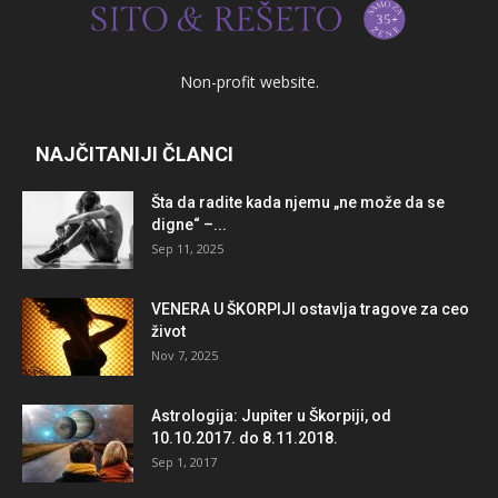
Non-profit website.
NAJČITANIJI ČLANCI
Šta da radite kada njemu „ne može da se
digne“ –...
Sep 11, 2025
VENERA U ŠKORPIJI ostavlja tragove za ceo
život
Nov 7, 2025
Astrologija: Jupiter u Škorpiji, od
10.10.2017. do 8.11.2018.
Sep 1, 2017