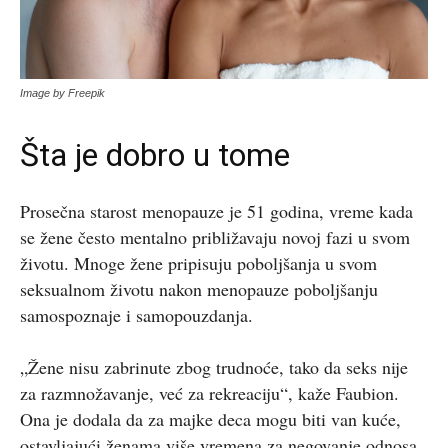
Image by Freepik
Šta je dobro u tome
Prosečna starost menopauze je 51 godina, vreme kada
se žene često mentalno približavaju novoj fazi u svom
životu. Mnoge žene pripisuju poboljšanja u svom
seksualnom životu nakon menopauze poboljšanju
samospoznaje i samopouzdanja.
„Žene nisu zabrinute zbog trudnoće, tako da seks nije
za razmnožavanje, već za rekreaciju“, kaže Faubion.
Ona je dodala da za majke deca mogu biti van kuće,
ostavljajući ženama više vremena za negovanje odnosa.