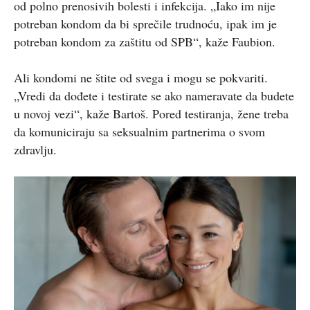
od polno prenosivih bolesti i infekcija. „Iako im nije
potreban kondom da bi sprečile trudnoću, ipak im je
potreban kondom za zaštitu od SPB“, kaže Faubion.
Ali kondomi ne štite od svega i mogu se pokvariti.
„Vredi da dođete i testirate se ako nameravate da budete
u novoj vezi“, kaže Bartoš. Pored testiranja, žene treba
da komuniciraju sa seksualnim partnerima o svom
zdravlju.