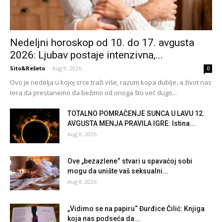
Nedeljni horoskop od 10. do 17. avgusta
2026: Ljubav postaje intenzivna,...
Sito&Rešeto
-
Aug 9, 2026
0
Ovo je nedelja u kojoj srce traži više, razum kopa dublje, a život nas
tera da prestanemo da bežimo od onoga što već dugo...
TOTALNO POMRAČENJE SUNCA U LAVU 12.
AVGUSTA MENJA PRAVILA IGRE: Istina...
Aug 8, 2026
Ove „bezazlene“ stvari u spavaćoj sobi
mogu da unište vaš seksualni...
Aug 8, 2026
„Vidimo se na papiru“ Đurđice Čilić: Knjiga
koja nas podseća da...