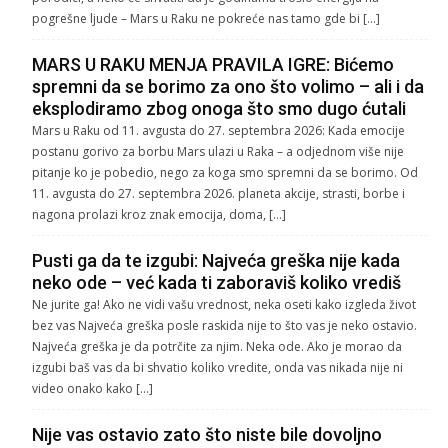
pogrešne ljude – Mars u Raku ne pokreće nas tamo gde bi […]
MARS U RAKU MENJA PRAVILA IGRE: Bićemo
spremni da se borimo za ono što volimo – ali i da
eksplodiramo zbog onoga što smo dugo ćutali
Mars u Raku od 11. avgusta do 27. septembra 2026: Kada emocije
postanu gorivo za borbu Mars ulazi u Raka – a odjednom više nije
pitanje ko je pobedio, nego za koga smo spremni da se borimo. Od
11. avgusta do 27. septembra 2026. planeta akcije, strasti, borbe i
nagona prolazi kroz znak emocija, doma, […]
Pusti ga da te izgubi: Najveća greška nije kada
neko ode – već kada ti zaboraviš koliko vrediš
Ne jurite ga! Ako ne vidi vašu vrednost, neka oseti kako izgleda život
bez vas Najveća greška posle raskida nije to što vas je neko ostavio.
Najveća greška je da potrčite za njim. Neka ode. Ako je morao da
izgubi baš vas da bi shvatio koliko vredite, onda vas nikada nije ni
video onako kako […]
Nije vas ostavio zato što niste bile dovoljno