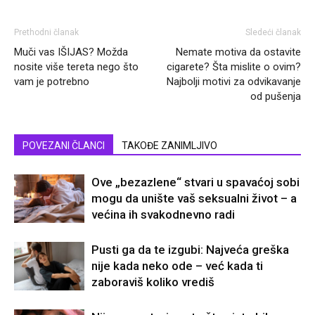
Prethodni članak
Sledeći članak
Muči vas IŠIJAS? Možda
Nemate motiva da ostavite
nosite više tereta nego što
cigarete? Šta mislite o ovim?
vam je potrebno
Najbolji motivi za odvikavanje
od pušenja
POVEZANI ČLANCI
TAKOĐE ZANIMLJIVO
Ove „bezazlene“ stvari u spavaćoj sobi
mogu da unište vaš seksualni život – a
većina ih svakodnevno radi
Pusti ga da te izgubi: Najveća greška
nije kada neko ode – već kada ti
zaboraviš koliko vrediš