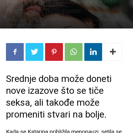
Kako da imate najbolji seks u svom
životu posle menopauze
Srednje doba može doneti nove izazove što se tiče seksa, ali takođe može
promeniti stvari na bolje.
Srednje doba može doneti
nove izazove što se tiče
seksa, ali takođe može
promeniti stvari na bolje.
Kada se Katarina približila menopauzi, setila se