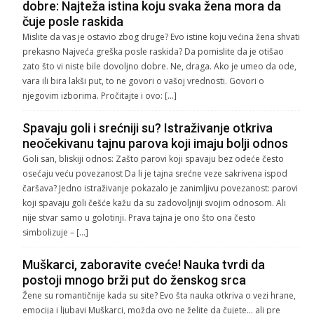
dobre: Najteža istina koju svaka žena mora da
čuje posle raskida
Mislite da vas je ostavio zbog druge? Evo istine koju većina žena shvati
prekasno Najveća greška posle raskida? Da pomislite da je otišao
zato što vi niste bile dovoljno dobre. Ne, draga. Ako je umeo da ode,
vara ili bira lakši put, to ne govori o vašoj vrednosti. Govori o
njegovim izborima. Pročitajte i ovo: […]
Spavaju goli i srećniji su? Istraživanje otkriva
neočekivanu tajnu parova koji imaju bolji odnos
Goli san, bliskiji odnos: Zašto parovi koji spavaju bez odeće često
osećaju veću povezanost Da li je tajna srećne veze sakrivena ispod
čaršava? Jedno istraživanje pokazalo je zanimljivu povezanost: parovi
koji spavaju goli češće kažu da su zadovoljniji svojim odnosom. Ali
nije stvar samo u golotinji. Prava tajna je ono što ona često
simbolizuje – […]
Muškarci, zaboravite cveće! Nauka tvrdi da
postoji mnogo brži put do ženskog srca
Žene su romantičnije kada su site? Evo šta nauka otkriva o vezi hrane,
emocija i ljubavi Muškarci, možda ovo ne želite da čujete… ali pre