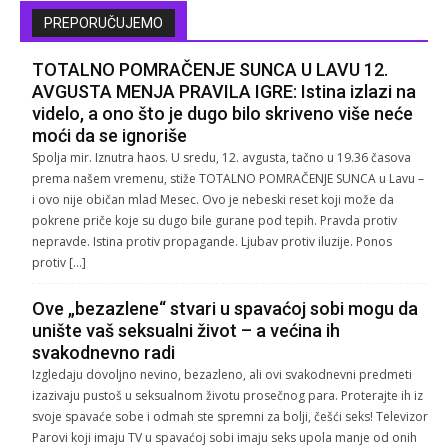
PREPORUČUJEMO
TOTALNO POMRAČENJE SUNCA U LAVU 12.
AVGUSTA MENJA PRAVILA IGRE: Istina izlazi na
videlo, a ono što je dugo bilo skriveno više neće
moći da se ignoriše
Spolja mir. Iznutra haos. U sredu, 12. avgusta, tačno u 19.36 časova
prema našem vremenu, stiže TOTALNO POMRAČENJE SUNCA u Lavu –
i ovo nije običan mlad Mesec. Ovo je nebeski reset koji može da
pokrene priče koje su dugo bile gurane pod tepih. Pravda protiv
nepravde. Istina protiv propagande. Ljubav protiv iluzije. Ponos
protiv […]
Ove „bezazlene“ stvari u spavaćoj sobi mogu da
unište vaš seksualni život – a većina ih
svakodnevno radi
Izgledaju dovoljno nevino, bezazleno, ali ovi svakodnevni predmeti
izazivaju pustoš u seksualnom životu prosečnog para. Proterajte ih iz
svoje spavaće sobe i odmah ste spremni za bolji, češći seks! Televizor
Parovi koji imaju TV u spavaćoj sobi imaju seks upola manje od onih