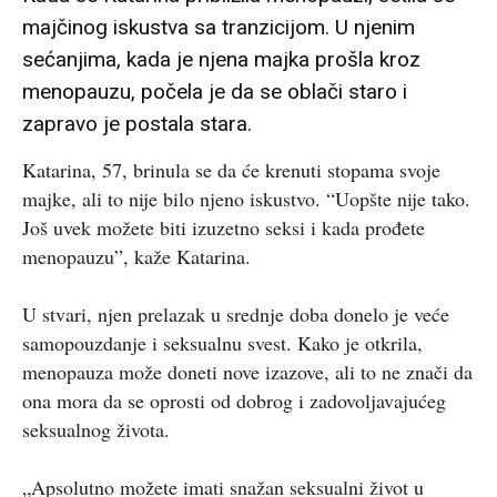
majčinog iskustva sa tranzicijom. U njenim
sećanjima, kada je njena majka prošla kroz
menopauzu, počela je da se oblači staro i
zapravo je postala stara.
Katarina, 57, brinula se da će krenuti stopama svoje
majke, ali to nije bilo njeno iskustvo. “Uopšte nije tako.
Još uvek možete biti izuzetno seksi i kada prođete
menopauzu”, kaže Katarina.
U stvari, njen prelazak u srednje doba donelo je veće
samopouzdanje i seksualnu svest. Kako je otkrila,
menopauza može doneti nove izazove, ali to ne znači da
ona mora da se oprosti od dobrog i zadovoljavajućeg
seksualnog života.
„Apsolutno možete imati snažan seksualni život u