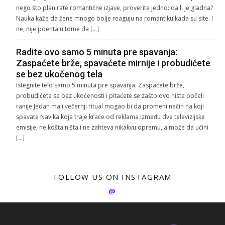
nego što planirate romantične izjave, proverite jedno: da li je gladna?
Nauka kaže da žene mnogo bolje reaguju na romantiku kada su site. I
ne, nije poenta u tome da […]
Radite ovo samo 5 minuta pre spavanja:
Zaspaćete brže, spavaćete mirnije i probudićete
se bez ukočenog tela
Istegnite telo samo 5 minuta pre spavanja: Zaspaćete brže,
probudićete se bez ukočenosti i pitaćete se zašto ovo niste počeli
ranije Jedan mali večernji ritual mogao bi da promeni način na koji
spavate Navika koja traje kraće od reklama između dve televizijske
emisije, ne košta ništa i ne zahteva nikakvu opremu, a može da učini
[…]
FOLLOW US ON INSTAGRAM
@