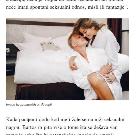
neće imati spontani seksualni odnos, misli ili fantazije“.
Image by prostooleh on Freepik
Kada pacijenti dođu kod nje i žale se na niži seksualni
nagon, Bartos ih pita više o tome šta se dešava van
spavaće sobe što bi potencijalno moglo da smanji