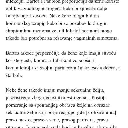
infekciju. Bartos i Faubion preporučuju da žene koriste
oblik vaginalnog estrogena kako bi sprečile dalje
stanjivanje i suvoću. Neke žene mogu biti na
hormonskoj terapiji kako bi se pozabavile drugim
simptomima menopauze, ali lokalni hormoni mogu
takođe biti potrebni za rešavanje vaginalnih simptoma.
Bartos takođe preporučuje da žene koje imaju suvoću
koriste gusti, kremasti lubrikant za snošaj i
komuniciraju sa svojim partnerom šta se oseća dobro, a
šta boli.
Neke žene takođe imaju manju seksualnu želju,
prvenstveno zbog nedostatka estrogena. „Postoji
pomeranje sa spontanijeg obrasca želje na obrazac
seksualne želje koji bolje reaguje, gde [s obzirom na]
pravo mesto, pravo vreme, pravog partnera, pravu
situaciju, žena je voljna da bude seksualna, ali možda