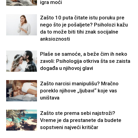
igra moći
Zašto 10 puta čitate istu poruku pre
nego što je pošaljete? Psiholozi kažu
da to može biti tihi znak socijalne
anksioznosti
Plaše se samoće, a beže čim ih neko
zavoli: Psihologija otkriva šta se zaista
događa u njihovoj glavi
Zašto narcisi manipulišu? Mračno
poreklo njihove „ljubavi“ koje vas
uništava
Zašto ste prema sebi najstroži?
Vreme je da prestanete da budete
sopstveni najveći kritičar