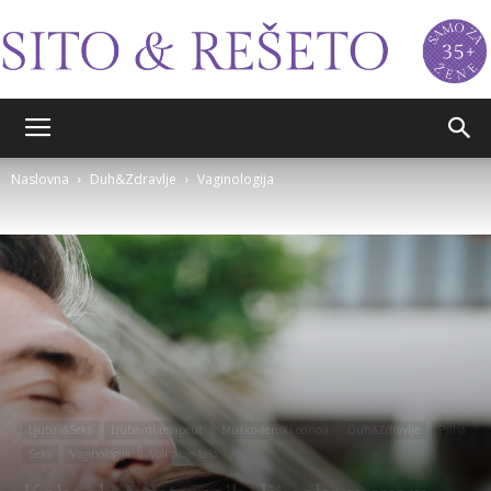
Sito&Rešeto
Naslovna
Duh&Zdravlje
Vaginologija
Ljubav&Seks
Ljubavni terapeut
Muško-ženski odnosi
Duh&Zdravlje
Psiha
Seks
Vaginologija
Voli svoje telo