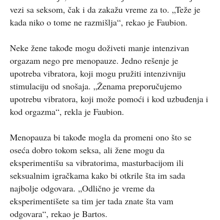
vezi sa seksom, čak i da zakažu vreme za to. „Teže je
kada niko o tome ne razmišlja“, rekao je Faubion.
Neke žene takođe mogu doživeti manje intenzivan
orgazam nego pre menopauze. Jedno rešenje je
upotreba vibratora, koji mogu pružiti intenzivniju
stimulaciju od snošaja. „Ženama preporučujemo
upotrebu vibratora, koji može pomoći i kod uzbuđenja i
kod orgazma“, rekla je Faubion.
Menopauza bi takođe mogla da promeni ono što se
oseća dobro tokom seksa, ali žene mogu da
eksperimentišu sa vibratorima, masturbacijom ili
seksualnim igračkama kako bi otkrile šta im sada
najbolje odgovara. „Odlično je vreme da
eksperimentišete sa tim jer tada znate šta vam
odgovara“, rekao je Bartos.