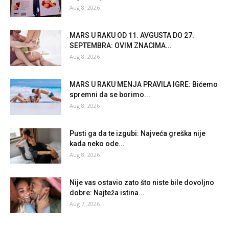
Aug 8, 2026
MARS U RAKU OD 11. AVGUSTA DO 27.
SEPTEMBRA: OVIM ZNACIMA...
Aug 8, 2026
MARS U RAKU MENJA PRAVILA IGRE: Bićemo
spremni da se borimo...
Aug 8, 2026
Pusti ga da te izgubi: Najveća greška nije
kada neko ode...
Aug 8, 2026
Nije vas ostavio zato što niste bile dovoljno
dobre: Najteža istina...
Aug 7, 2026