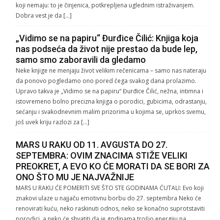
koji nemaju: to je činjenica, potkrepljena uglednim istraživanjem.
Dobra vest je da […]
„Vidimo se na papiru“ Đurđice Čilić: Knjiga koja
nas podseća da život nije prestao da bude lep,
samo smo zaboravili da gledamo
Neke knjige ne menjaju život velikim rečenicama – samo nas nateraju
da ponovo pogledamo ono pored čega svakog dana prolazimo.
Upravo takva je „Vidimo se na papiru“ Đurđice Čilić, nežna, intimna i
istovremeno bolno precizna knjiga o porodici, gubicima, odrastanju,
sećanju i svakodnevnim malim prizorima u kojima se, uprkos svemu,
još uvek kriju razlozi za […]
MARS U RAKU OD 11. AVGUSTA DO 27.
SEPTEMBRA: OVIM ZNACIMA STIŽE VELIKI
PREOKRET, A EVO KO ĆE MORATI DA SE BORI ZA
ONO ŠTO MU JE NAJVAŽNIJE
MARS U RAKU ĆE POMERITI SVE ŠTO STE GODINAMA ĆUTALI: Evo koji
znakovi ulaze u najjaču emotivnu borbu do 27. septembra Neko će
renovirati kuću, neko raskinuti odnos, neko se konačno suprotstaviti
porodici, a neko će shvatiti da je godinama trošio energiju na