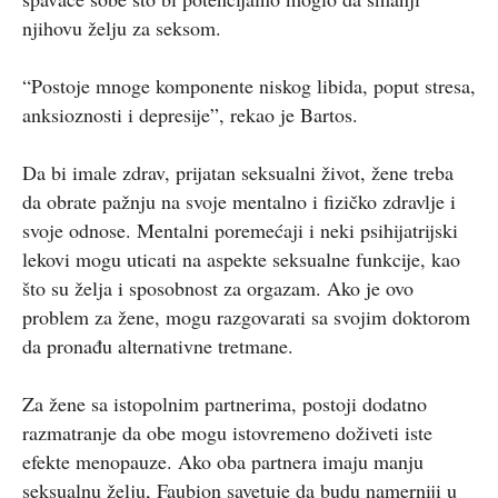
njihovu želju za seksom.
“Postoje mnoge komponente niskog libida, poput stresa,
anksioznosti i depresije”, rekao je Bartos.
Da bi imale zdrav, prijatan seksualni život, žene treba
da obrate pažnju na svoje mentalno i fizičko zdravlje i
svoje odnose. Mentalni poremećaji i neki psihijatrijski
lekovi mogu uticati na aspekte seksualne funkcije, kao
što su želja i sposobnost za orgazam. Ako je ovo
problem za žene, mogu razgovarati sa svojim doktorom
da pronađu alternativne tretmane.
Za žene sa istopolnim partnerima, postoji dodatno
razmatranje da obe mogu istovremeno doživeti iste
efekte menopauze. Ako oba partnera imaju manju
seksualnu želju, Faubion savetuje da budu namerniji u