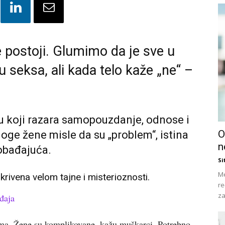
 postoji. Glumimo da je sve u
seksa, ali kada telo kaže „ne“ –
bu koji razara samopouzdanje, odnose i
O
oge žene misle da su „problem“, istina
n
obađajuća.
Si
Me
rivena velom tajne i misterioznosti.
re
za
đaja
ma. Žene su komplikovane, kažu muškarci. Potrebno