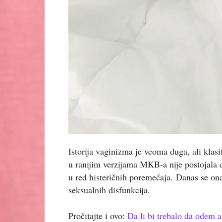
Istorija vaginizma je veoma duga, ali klas
u ranijim verzijama MKB-a nije postojala d
u red histeričnih poremećaja. Danas se on
seksualnih disfunkcija.
Pročitajte i ovo:
Da li bi trebalo da odem a