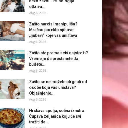
neko zavoli: Psihologija
otkriva...
Aug 6, 2026
Zašto narcisi manipulišu?
Mračno poreklo njihove
„ljubavi“ koje vas uništava
Aug 6, 2026
Zašto ste prema sebi najstroži?
Vreme je da prestanete da
budete...
Aug 6, 2026
Zašto se ne možete otrgnuti od
osobe koja vas uništava?
Objašnjenje...
Aug 6, 2026
Hrskava spolja, sočna iznutra:
Čupava zeljanica koju će svi
tražiti da...