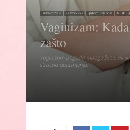
Duh&Zdravlje
Ljubav&Seks
Ljubavni terapeut
Muški ug
Vaginizam: Kada t
zašto
Vaginizam pogađa mnoge žene, ali se o
stručna objašnjenja.