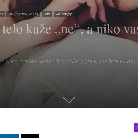
ao
Muško-ženski odnosi
Seks
Vaginologija
elo kaže „ne“, a niko vas
 njemu retko govori. Saznajte uzroke, posledice i način