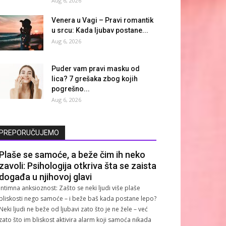
Aug 6, 2026
Venera u Vagi – Pravi romantik
u srcu: Kada ljubav postane...
Aug 6, 2026
Puder vam pravi masku od
lica? 7 grešaka zbog kojih
pogrešno...
Aug 6, 2026
PREPORUČUJEMO
Plaše se samoće, a beže čim ih neko
zavoli: Psihologija otkriva šta se zaista
događa u njihovoj glavi
Intimna anksioznost: Zašto se neki ljudi više plaše
bliskosti nego samoće – i beže baš kada postane lepo?
Neki ljudi ne beže od ljubavi zato što je ne žele – već
zato što im bliskost aktivira alarm koji samoća nikada