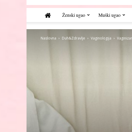
Ženski ugao
Muški ugao
Naslovna
Duh&Zdravlje
Vaginologija
Vaginizam