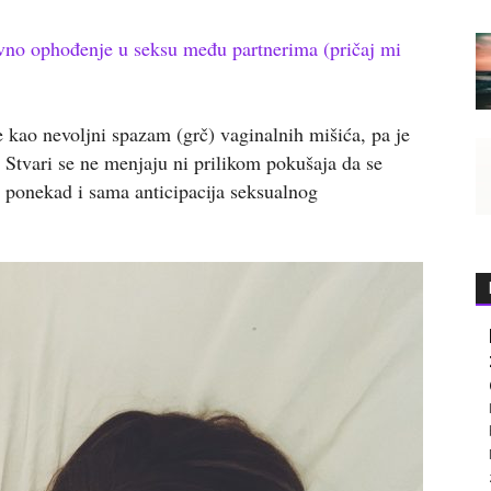
 ophođenje u seksu među partnerima (pričaj mi
e kao nevoljni spazam (grč) vaginalnih mišića, pa je
. Stvari se ne menjaju ni prilikom pokušaja da se
a ponekad i sama anticipacija seksualnog