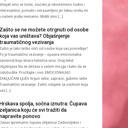
Smejali smo se tome, zvučalo je istovremeno čudno i
interesantno, pomalo i nerazumljivo jer takvu izreku mi
u našem jeziku nemamo. Mislili smo […]
Zašto se ne možete otrgnuti od osobe
koja vas uništava? Objašnjenje
traumatičnog vezivanja
Zašto je tako teško otići od osobe koja vas povređuje?
To je traumatično vezivanje – opasna emocionalna
zavisnost koju stvara toksična veza. Ovaj tekst
objašnjava šta se dešava u vašem mozgu i kako da se
oslobodite. Pročitajte i ovo: EMOCIONALNO
ZAKLJUČANI LJUDI: Krijući sebe, zapravo, gubimo sebe
Traumatično vezivanje: Zašto ostajete sa osobom koja
vas […]
Hrskava spolja, sočna iznutra: Čupava
zeljanica koju će svi tražiti da
napravite ponovo
Danas spremamo čupavu zeljanicu! Zadovoljstvo i