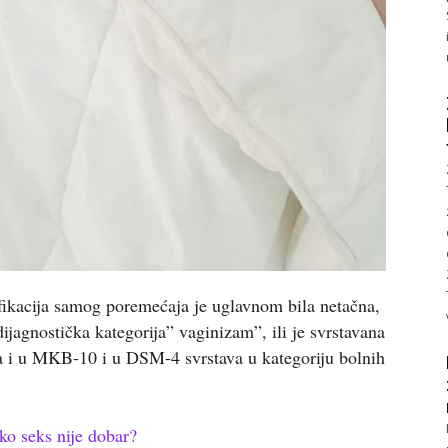
ifikacija samog poremećaja je uglavnom bila netačna,
ijagnostička kategorija” vaginizam”, ili je svrstavana
a i u MKB-10 i u DSM-4 svrstava u kategoriju bolnih
ko seks nije dobar?