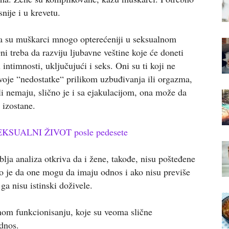
nije i u krevetu.
da su muškarci mnogo opterećeniji u seksualnom
ni treba da razviju ljubavne veštine koje će doneti
 intimnosti, uključujući i seks. Oni su ti koji ne
voje “nedostatke“ prilikom uzbuđivanja ili orgazma,
ili nemaju, slično je i sa ejakulacijom, ona može da
 izostane.
EKSUALNI ŽIVOT posle pedesete
ja analiza otkriva da i žene, takođe, nisu pošteđene
o je da one mogu da imaju odnos i ako nisu previše
a nisu istinski doživele.
nom funkcionisanju, koje su veoma slične
dnos.