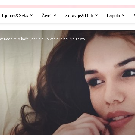
Ljubav&Seks
Život
Zdravlje&Duh
Lepota
: Kada telo kaže „ne“, a niko vas nije naučio zašto