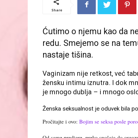
Share
Ćutimo o njemu kao da ne
redu. Smejemo se na temu 
nastaje tišina.
Vaginizam nije retkost, već ta
žensku intimu iznutra. I dok mn
je mnogo dublja – i mnogo osl
Ženska seksualnost je oduvek bila pok
Pročitajte i ovo:
Bojim se seksa posle poro
Od same predigre, preko snošaja do orgaz