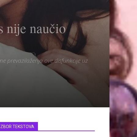
 nije naučio
e prevazilaženja ove disfunkcije uz
IZBOR TEKSTOVA