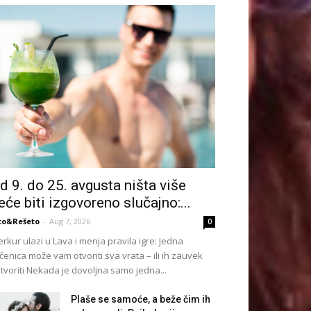
d 9. do 25. avgusta ništa više
eće biti izgovoreno slučajno:...
to&Rešeto
-
Aug 7, 2026
0
rkur ulazi u Lava i menja pravila igre: Jedna
čenica može vam otvoriti sva vrata – ili ih zauvek
tvoriti Nekada je dovoljna samo jedna...
Plaše se samoće, a beže čim ih