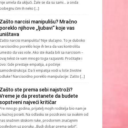
nije umela da uključi. Žale se da su sami… a onda
pobegnu čim ih neko […]
Zašto narcisi manipulišu? Mračno
poreklo njihove „ljubavi“ koje vas
uništava
Zašto narcisi manipulišu? Nije slučajno. To je duboko
narcisoidno poreklo koje ih tera da vas kontrolišu
umesto da vas vole. Ako ste ikada bili sa narcisom –
ovaj tekst će vam mnogo toga razjasniti. Pročitajte i
ovo: Gde prestaje empatija, a počinje
samodestrukcija: Da li empatija vodi u loše životne
odluke? Narcisoidno poreklo manipulacije: Zašto […]
Zašto ste prema sebi najstroži?
Vreme je da prestanete da budete
sopstveni najveći kritičar
Pre mnogo godina, prijatelj mojih roditelja bio nam je
u kućnoj poseti. Na odlasku se pozdravio sa svakim od
nas snažnim stiskom ruke, prodornim značajnim
pogledom uz poruku ,,Budi dobar prema sebi!“.