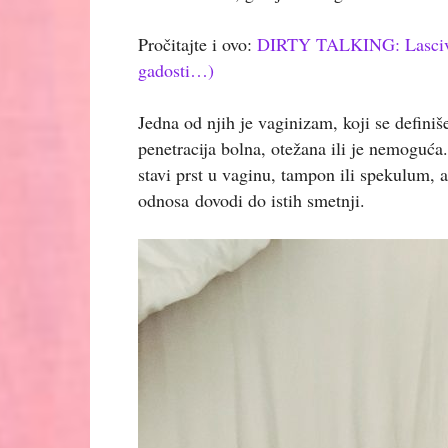
Pročitajte i ovo:
DIRTY TALKING: Lascivno
gadosti…)
Jedna od njih je vaginizam, koji se definiš
penetracija bolna, otežana ili je nemoguća
stavi prst u vaginu, tampon ili spekulum, 
odnosa dovodi do istih smetnji.