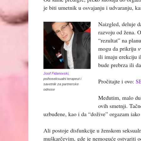
je biti umetnik u osvajanju i udvaranju, kas
Naizgled, deluje 
razvoju od žena. O
“rezultat” na planu
mogu da prikriju s
ili imaju erekciju 
bude prebrza ili da
Josif Fidanovski
,
psihoseksualni terapeut i
Pročitajte i ovo:
S
savetnik za partnerske
odnose
Međutim, malo dubl
ovih smetnji. Tačn
uzbuđene, kao i da “dožive” orgazam iako g
Ali postoje disfunkcije u ženskom seksual
muškarčevim, gde je nemoguće ostvariti o