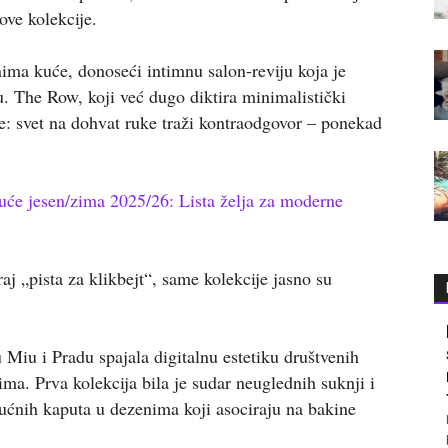
gove kolekcije.
ima kuće, donoseći intimnu salon-reviju koja je
u. The Row, koji već dugo diktira minimalistički
e: svet na dohvat ruke traži kontraodgovor – ponekad
uće jesen/zima 2025/26: Lista želja za moderne
aj „pista za klikbejt“, same kolekcije jasno su
Miu i Pradu spajala digitalnu estetiku društvenih
a. Prva kolekcija bila je sudar neuglednih suknji i
kućnih kaputa u dezenima koji asociraju na bakine