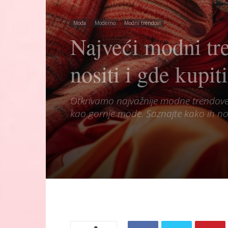
Moda
Moderno
Modni trendovi
Najveći modni tr
nositi i gde kupiti
Otkrivamo najvažnije modne trendove
kao gornje mode. Saznajte kako ih nosi