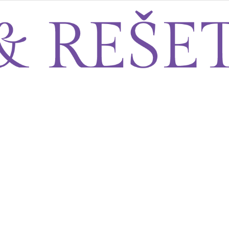
Sito&Rešeto