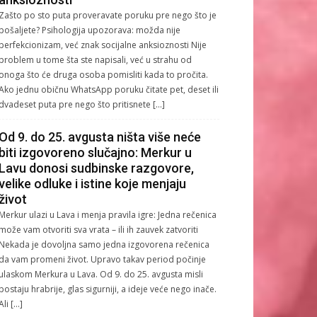
Zašto po sto puta proveravate poruku pre nego što je
pošaljete? Psihologija upozorava: možda nije
perfekcionizam, već znak socijalne anksioznosti Nije
problem u tome šta ste napisali, već u strahu od
onoga što će druga osoba pomisliti kada to pročita.
Ako jednu običnu WhatsApp poruku čitate pet, deset ili
dvadeset puta pre nego što pritisnete […]
Od 9. do 25. avgusta ništa više neće
biti izgovoreno slučajno: Merkur u
Lavu donosi sudbinske razgovore,
velike odluke i istine koje menjaju
život
Merkur ulazi u Lava i menja pravila igre: Jedna rečenica
može vam otvoriti sva vrata – ili ih zauvek zatvoriti
Nekada je dovoljna samo jedna izgovorena rečenica
da vam promeni život. Upravo takav period počinje
ulaskom Merkura u Lava. Od 9. do 25. avgusta misli
postaju hrabrije, glas sigurniji, a ideje veće nego inače.
Ali […]