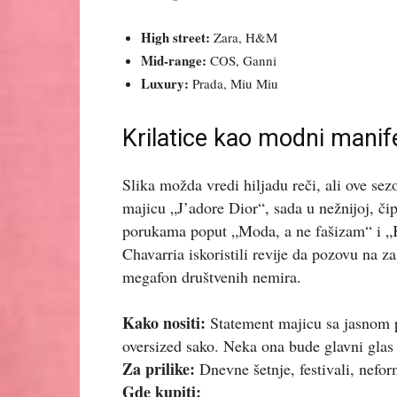
High street:
Zara, H&M
Mid-range:
COS, Ganni
Luxury:
Prada, Miu Miu
Krilatice kao modni manif
Slika možda vredi hiljadu reči, ali ove sez
majicu „J’adore Dior“, sada u nežnijoj, čipk
porukama poput „Moda, a ne fašizam“ i „K
Chavarria iskoristili revije da pozovu na 
megafon društvenih nemira.
Kako nositi:
Statement majicu sa jasnom 
oversized sako. Neka ona bude glavni glas 
Za prilike:
Dnevne šetnje, festivali, nefor
Gde kupiti: