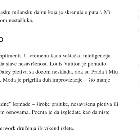
asku milansku damu koja je skrenula s puta“. Mi
om nestašluka.
o
plimenti. U vremenu kada veštačka inteligencija
i da slave nesavršenost. Louis Vuitton je ponudio
Daley pletiva sa dozom nesklada, dok su Prada i Miu
a. Moda je prigrlila duh improvizacije – što manje
e” komade – široke prsluke, nesavršena pletiva ili
m osnovama. Poenta je da izgledate kao da niste
erwork druženja ili vikend izlete.