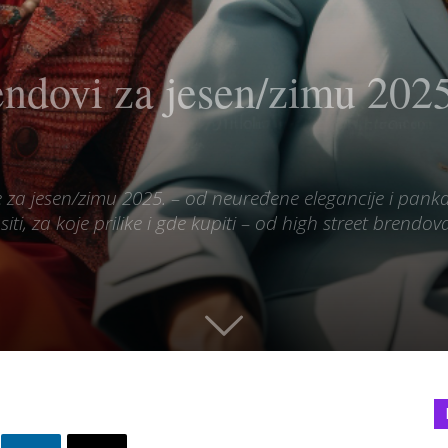
endovi za jesen/zimu 202
 za jesen/zimu 2025. – od neuređene elegancije i pan
ti, za koje prilike i gde kupiti – od high street brendo