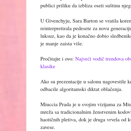
publici priliku da izbliza oseti suštinu nje
U Givenchyju, Sara Barton se vratila koren
reinterpretirala pedesete za novu generacij
luksuz, kao da je konačno dobio sledbenik
je manje zaista više.
Pročitajte i ovo:
Najveći vodič trendova ob
klasike
Ako su prezentacije u salonu nagovestile kr
odbacile algoritamski diktat oblačenja.
Miuccia Prada je u svojim vizijama za Miu 
mreža sa tradicionalnim ženstvenim kodovim
haotičnih pletiva, dok je druga vrvela od 
zavese.