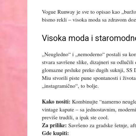
Vogue Runway je sve to opisao kao „buržo
bismo rekli – visoka moda sa zdravom doz
Visoka moda i staromodn
„Neugledno“ i „nemoderno“ postali su kom
stvara savršene slike, dizajneri su odlučil
glomazne prsluke preko dugih suknji, SS 
Miu stvorili piste pune spontanosti i život
„instagramično“, to bolje.
Kako nositi:
Kombinujte “namerno neugledn
vintage kapute – sa jednostavnim, moderni
previše trudili, a ipak ste cool.
Za prilike:
Savršeno za gradske šetnje, aft
Gde kupiti: