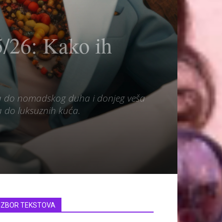
5/26: Kako ih
ka do nomadskog duha i donjeg veša
va do luksuznih kuća.
IZBOR TEKSTOVA