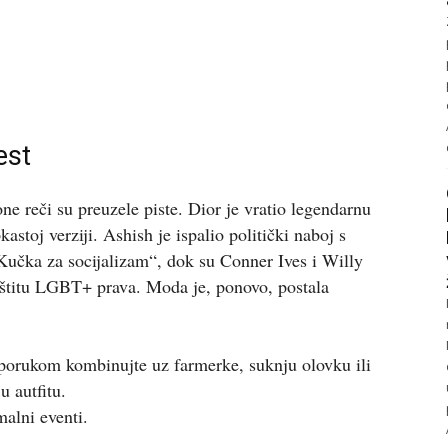
est
one reči su preuzele piste. Dior je vratio legendarnu
astoj verziji. Ashish je ispalio politički naboj s
učka za socijalizam“, dok su Conner Ives i Willy
zaštitu LGBT+ prava. Moda je, ponovo, postala
porukom kombinujte uz farmerke, suknju olovku ili
u autfitu.
malni eventi.