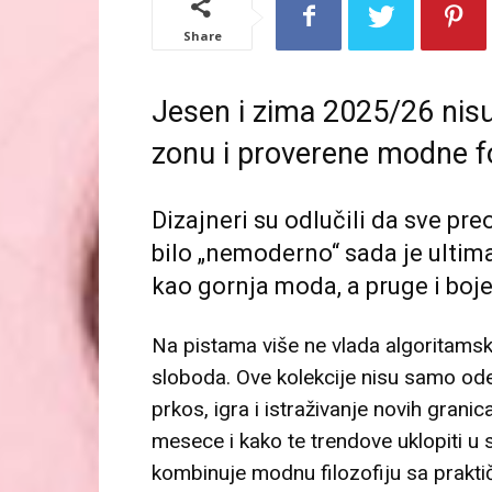
Share
Jesen i zima 2025/26 nisu
zonu i proverene modne f
Dizajneri su odlučili da sve pr
bilo „nemoderno“ sada je ultima
kao gornja moda, a pruge i boje
Na pistama više ne vlada algoritamski
sloboda. Ove kolekcije nisu samo od
prkos, igra i istraživanje novih granic
mesece i kako te trendove uklopiti u
kombinuje modnu filozofiju sa prakti