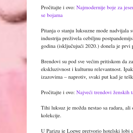
Pročitajte i ovo:
Najmodernije boje za jese
se bojama
Pitanja o stanju luksuzne mode nadvijala 
industrija preživela ozbiljnu postpandemi
godina (isključujući 2020.) donela je prvi
Brendovi su pod sve većim pritiskom da zad
ekskluzivnost i kulturnu relevantnost. Ipa
izazovima – naprotiv, svaki put kad je tešk
Pročitajte i ovo:
Najveći trendovi ženskih 
Tihi luksuz je možda nestao sa radara, ali 
kolekcije.
U Parizu je Loewe pretvorio hotelski lobi u