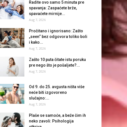
Radite ovo samo 5 minuta pre
spavanja: Zaspaćete brže,
spavaćete mirnije...
Aug 7, 2026
Pročitano i ignorisano: Zašto
„seen“ bez odgovora toliko boli
i kako...
Aug 7, 2026
Zašto 10 puta čitate istu poruku
pre nego što je pošaljete?...
Aug 7, 2026
Od 9. do 25. avgusta ništa više
neće biti izgovoreno
slučajno:...
Aug 7, 2026
Plaše se samoće, a beže čim ih
neko zavoli: Psihologija
otkriva...