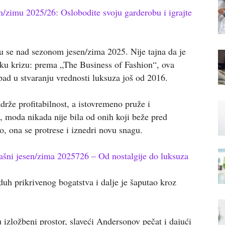
n/zimu 2025/26: Oslobodite svoju garderobu i igrajte
su se nad sezonom jesen/zima 2025. Nije tajna da je
jsku krizu: prema „The Business of Fashion“, ova
 pad u stvaranju vrednosti luksuza još od 2016.
rže profitabilnost, a istovremeno pruže i
k, moda nikada nije bila od onih koji beže pred
o, ona se protrese i iznedri novu snagu.
tašni jesen/zima 2025726 – Od nostalgije do luksuza
duh prikrivenog bogatstva i dalje je šaputao kroz
 izložbeni prostor, slaveći Andersonov pečat i dajući