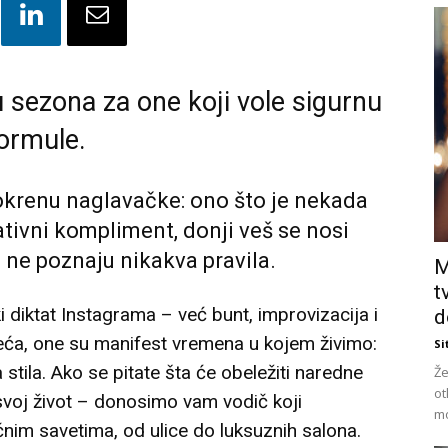
 sezona za one koji vole sigurnu
ormule.
eokrenu naglavačke: ono što je nekada
tivni kompliment, donji veš se nosi
 ne poznaju nikakva pravila.
M
t
 diktat Instagrama – već bunt, improvizacija i
d
eća, one su manifest vremena u kojem živimo:
Si
a stila. Ako se pitate šta će obeležiti naredne
Že
ot
 svoj život – donosimo vam vodič koji
mo
čnim savetima, od ulice do luksuznih salona.