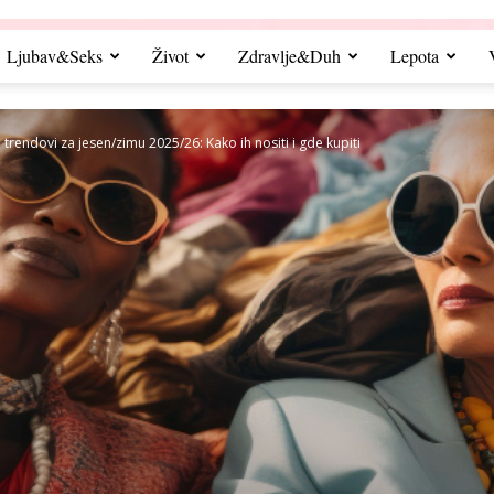
Ljubav&Seks
Život
Zdravlje&Duh
Lepota
trendovi za jesen/zimu 2025/26: Kako ih nositi i gde kupiti