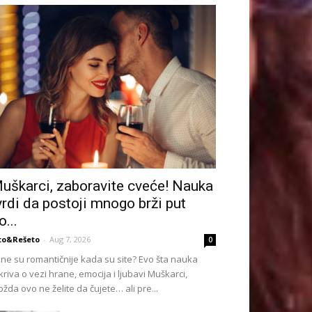
uškarci, zaboravite cveće! Nauka
vrdi da postoji mnogo brži put
o...
to&Rešeto
-
Aug 7, 2026
0
ne su romantičnije kada su site? Evo šta nauka
kriva o vezi hrane, emocija i ljubavi Muškarci,
žda ovo ne želite da čujete… ali pre...