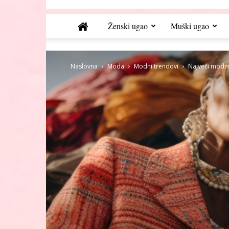
Ženski ugao
Muški ugao
Naslovna
Moda
Modni trendovi
Najveći modni 