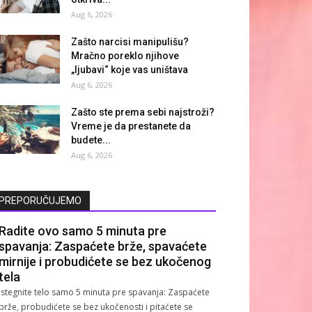
Aug 6, 2026
Zašto narcisi manipulišu?
Mračno poreklo njihove
„ljubavi“ koje vas uništava
Aug 6, 2026
Zašto ste prema sebi najstroži?
Vreme je da prestanete da
budete...
Aug 6, 2026
PREPORUČUJEMO
Radite ovo samo 5 minuta pre
spavanja: Zaspaćete brže, spavaćete
mirnije i probudićete se bez ukočenog
tela
Istegnite telo samo 5 minuta pre spavanja: Zaspaćete
brže, probudićete se bez ukočenosti i pitaćete se