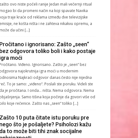
zašto ovo niste počeli ranije Jedan mali večernji ritual
mogao bi da promeni način na koji spavate Navika
koja traje kraće od reklama između dve televizijske
emisije, ne košta ništa i ne zahteva nikakvu opremu, a
može da učini […]
Pročitano i ignorisano: Zašto „seen“
bez odgovora toliko boli i kako postaje
igra moći
Pročitano. Viđeno. Ignorisano. Zašto je „seen“ bez
odgovora najokrutnija igra moći u modernim
odnosima Najkraći odgovor danas često nije nijedna
reč. To je samo: „viđeno“. Poslali ste poruku. Videli ste
da je pročitana. I onda… ništa. Nema odgovora. Nema
objašnjenja. Samo tišina koja počinje da govori više od
bilo koje rečenice. Zašto nas „seen“ toliko […]
Zašto 10 puta čitate istu poruku pre
nego što je pošaljete? Psiholozi kažu
da to može biti tihi znak socijalne
anksioznosti