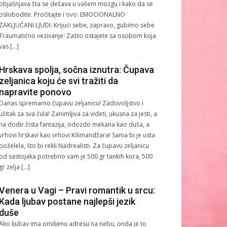
objašnjava šta se dešava u vašem mozgu i kako da se
oslobodite. Pročitajte i ovo: EMOCIONALNO
ZAKLJUČANI LJUDI: Krijući sebe, zapravo, gubimo sebe
Traumatično vezivanje: Zašto ostajete sa osobom koja
vas […]
Hrskava spolja, sočna iznutra: Čupava
zeljanica koju će svi tražiti da
napravite ponovo
Danas spremamo čupavu zeljanicu! Zadovoljstvo i
užitak za sva čula! Zanimljiva za videti, ukusna za jesti, a
na dodir čista fantazija, odozdo mekana kao duša, a
vrhovi hrskavi kao vrhovi Kilimandžara! Sama bi je usta
poželela, što bi rekli Nadrealisti. Za čupavu zeljanicu
od sastojaka potrebno vam je 500 gr tankih kora, 500
gr zelja […]
Venera u Vagi – Pravi romantik u srcu:
Kada ljubav postane najlepši jezik
duše
Ako ljubav ima omiljenu adresu na nebu, onda je to