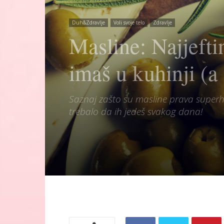
Duh&Zdravlje
Voli svoje telo
Zdravlje
Masline: Najjeftin
imaš u kuhinji (a
Saznaj zašto su masline prava superhr
trebalo da ih jedeš svakog dana!