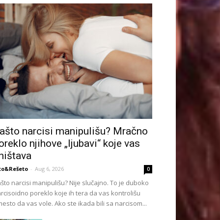
ašto narcisi manipulišu? Mračno
oreklo njihove „ljubavi“ koje vas
ništava
to&Rešeto
-
Aug 6, 2026
0
što narcisi manipulišu? Nije slučajno. To je duboko
rcisoidno poreklo koje ih tera da vas kontrolišu
esto da vas vole. Ako ste ikada bili sa narcisom...