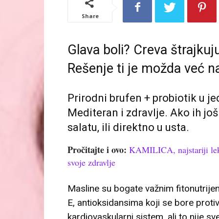
Share
Glava boli? Creva štrajkuj
Rešenje ti je možda već na
Prirodni brufen + probiotik u 
Mediteran i zdravlje. Ako ih još 
salatu, ili direktno u usta.
Pročitajte i ovo:
KAMILICA, najstariji lek
svoje zdravlje
Masline su bogate važnim fitonutrije
E, antioksidansima koji se bore proti
kardiovaskularni sistem, ali to nije sve