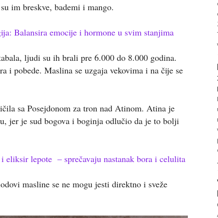
i su im breskve, bademi i mango.
ja: Balansira emocije i hormone u svim stanjima
abala, ljudi su ih brali pre 6.000 do 8.000 godina.
a i pobede. Maslina se uzgaja vekovima i na čije se
ičila sa Posejdonom za tron nad Atinom. Atina je
, jer je sud bogova i boginja odlučio da je to bolji
eliksir lepote – sprečavaju nastanak bora i celulita
odovi masline se ne mogu jesti direktno i sveže