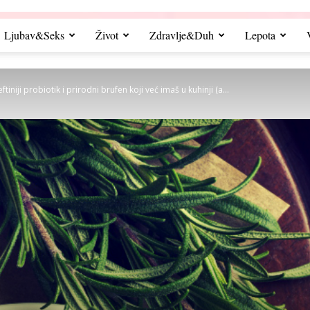
Ljubav&Seks
Život
Zdravlje&Duh
Lepota
ftiniji probiotik i prirodni brufen koji već imaš u kuhinji (a...