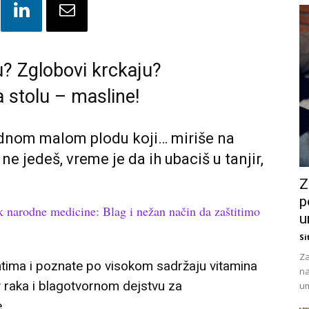
u? Zglobovi krckaju?
 stolu – masline!
jednom malom plodu koji… miriše na
ne jedeš, vreme je da ih ubaciš u tanjir,
Z
p
 narodne medicine: Blag i nežan način da zaštitimo
u
Si
Za
ntima i poznate po visokom sadržaju vitamina
na
v raka i blagotvornom dejstvu za
um
.