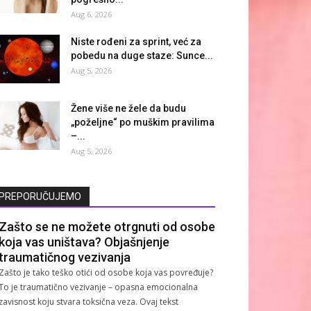
Aug 6, 2026
Niste rođeni za sprint, već za
pobedu na duge staze: Sunce...
Aug 5, 2026
Žene više ne žele da budu
„poželjne“ po muškim pravilima
–...
Aug 5, 2026
PREPORUČUJEMO
Zašto se ne možete otrgnuti od osobe
koja vas uništava? Objašnjenje
traumatičnog vezivanja
Zašto je tako teško otići od osobe koja vas povređuje?
To je traumatično vezivanje – opasna emocionalna
zavisnost koju stvara toksična veza. Ovaj tekst