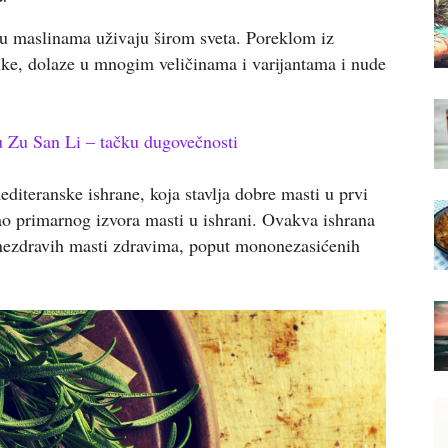
 u maslinama uživaju širom sveta. Poreklom iz
ike, dolaze u mnogim veličinama i varijantama i nude
u Zu San Li – tačku dugovečnosti
iteranske ishrane, koja stavlja dobre masti u prvi
ao primarnog izvora masti u ishrani. Ovakva ishrana
nezdravih masti zdravima, poput mononezasićenih