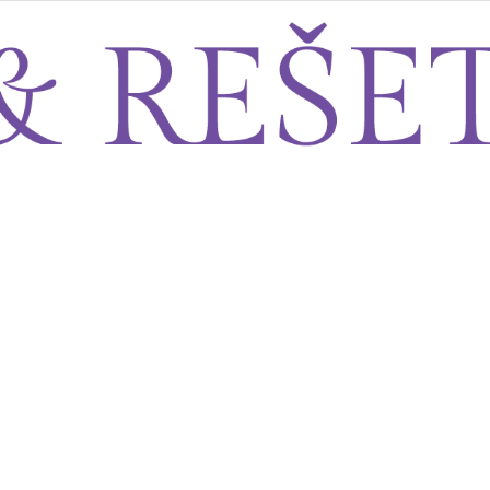
Sito&Rešeto