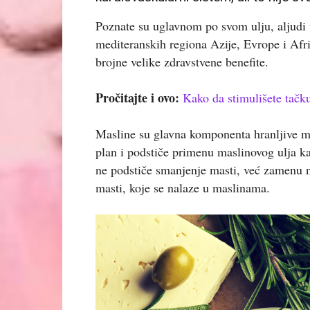
Poznate su uglavnom po svom ulju, aljudi
mediteranskih regiona Azije, Evrope i Afr
brojne velike zdravstvene benefite.
Pročitajte i ovo:
Kako da stimulišete tačk
Masline su glavna komponenta hranljive med
plan i podstiče primenu maslinovog ulja k
ne podstiče smanjenje masti, već zamenu 
masti, koje se nalaze u maslinama.