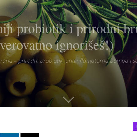
iji probiotik i prirodni b
 verovatno ignorišeš!)
ana – prirodni probiotik, antiinflamatorna bomba i sav