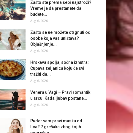
Zašto ste prema sebi najstroži?
Vreme je da prestanete da
budete...
Aug 6, 2026
Zašto se ne možete otrgnuti od
osobe koja vas uništava?
Objašnjenje...
Aug 6, 2026
Hrskava spolja, sočna iznutra:
Čupava zeljanica koju će svi
tražiti da...
Aug 6, 2026
Venera u Vagi – Pravi romantik
u srcu: Kada ljubav postane...
Aug 6, 2026
Puder vam pravi masku od
lica? 7 grešaka zbog kojih
pogrešno...