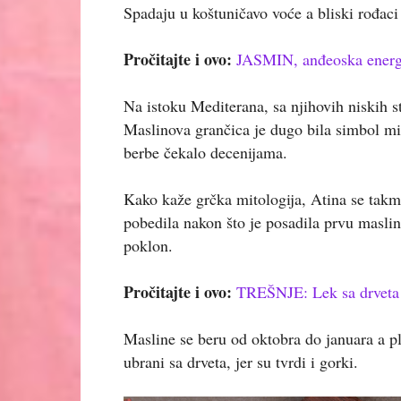
Spadaju u koštuničavo voće a bliski rođac
Pročitajte i ovo:
JASMIN, anđeoska energi
Na istoku Mediterana, sa njihovih niskih st
Maslinova grančica je dugo bila simbol mir
berbe čekalo decenijama.
Kako kaže grčka mitologija, Atina se takm
pobedila nakon što je posadila prvu maslinu
poklon.
Pročitajte i ovo:
TREŠNJE: Lek sa drveta i 
Masline se beru od oktobra do januara a pl
ubrani sa drveta, jer su tvrdi i gorki.