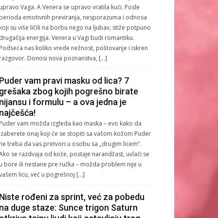
upravo Vaga. A Venera se upravo vratila kući. Posle
perioda emotivnih previranja, nesporazuma i odnosa
koji su više ličili na borbu nego na ljubav, stiže potpuno
drugačija energija. Venera u Vagi budi romantiku.
Podseća nas koliko vrede nežnost, poštovanje i iskren
razgovor. Donosi nova poznanstva, […]
Puder vam pravi masku od lica? 7
grešaka zbog kojih pogrešno birate
nijansu i formulu – a ova jedna je
najčešća!
Puder vam možda izgleda kao maska – evo kako da
izaberete onaj koji će se stopiti sa vašom kožom Puder
ne treba da vas pretvori u osobu sa „drugim licem“.
Ako se razdvaja od kože, postaje narandžast, uvlači se
u bore ili nestane pre ručka – možda problem nije u
vašem licu, već u pogrešnoj […]
Niste rođeni za sprint, već za pobedu
na duge staze: Sunce trigon Saturn