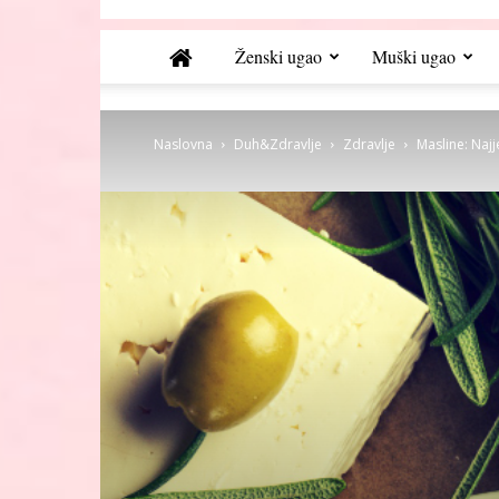
Ženski ugao
Muški ugao
Naslovna
Duh&Zdravlje
Zdravlje
Masline: Najje