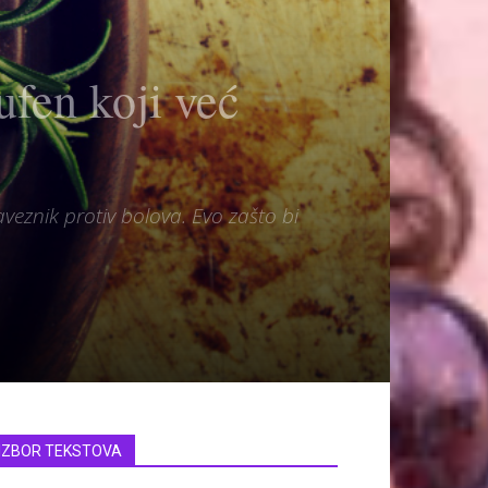
rufen koji već
eznik protiv bolova. Evo zašto bi
IZBOR TEKSTOVA