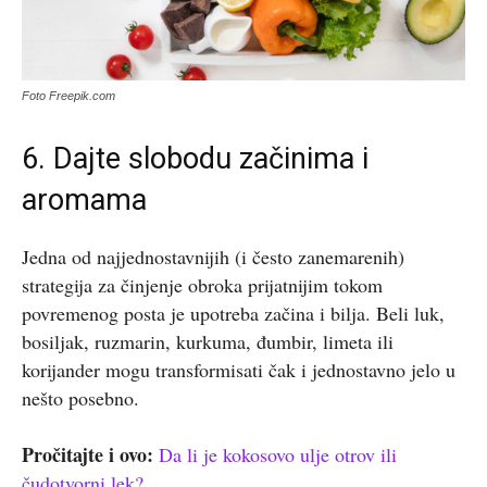
Foto Freepik.com
6. Dajte slobodu začinima i
aromama
Jedna od najjednostavnijih (i često zanemarenih)
strategija za činjenje obroka prijatnijim tokom
povremenog posta je upotreba začina i bilja. Beli luk,
bosiljak, ruzmarin, kurkuma, đumbir, limeta ili
korijander mogu transformisati čak i jednostavno jelo u
nešto posebno.
Pročitajte i ovo:
Da li je kokosovo ulje otrov ili
čudotvorni lek?