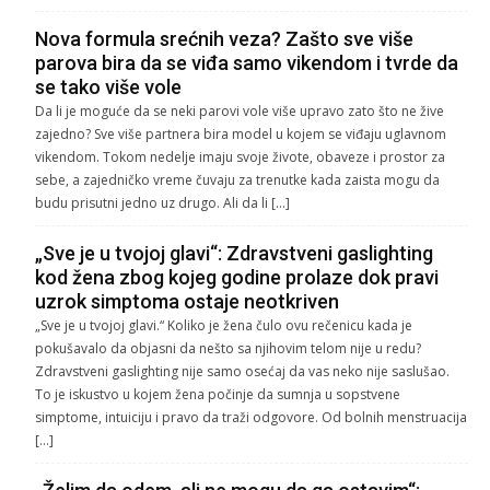
Nova formula srećnih veza? Zašto sve više
parova bira da se viđa samo vikendom i tvrde da
se tako više vole
Da li je moguće da se neki parovi vole više upravo zato što ne žive
zajedno? Sve više partnera bira model u kojem se viđaju uglavnom
vikendom. Tokom nedelje imaju svoje živote, obaveze i prostor za
sebe, a zajedničko vreme čuvaju za trenutke kada zaista mogu da
budu prisutni jedno uz drugo. Ali da li […]
„Sve je u tvojoj glavi“: Zdravstveni gaslighting
kod žena zbog kojeg godine prolaze dok pravi
uzrok simptoma ostaje neotkriven
„Sve je u tvojoj glavi.“ Koliko je žena čulo ovu rečenicu kada je
pokušavalo da objasni da nešto sa njihovim telom nije u redu?
Zdravstveni gaslighting nije samo osećaj da vas neko nije saslušao.
To je iskustvo u kojem žena počinje da sumnja u sopstvene
simptome, intuiciju i pravo da traži odgovore. Od bolnih menstruacija
[…]