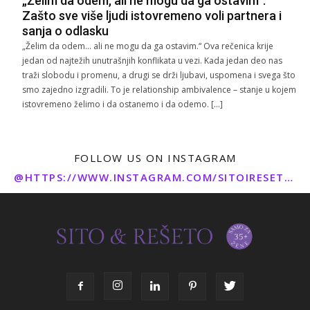
„Želim da odem, ali ne mogu da ga ostavim“:
Zašto sve više ljudi istovremeno voli partnera i
sanja o odlasku
„Želim da odem… ali ne mogu da ga ostavim.“ Ova rečenica krije
jedan od najtežih unutrašnjih konflikata u vezi. Kada jedan deo nas
traži slobodu i promenu, a drugi se drži ljubavi, uspomena i svega što
smo zajedno izgradili. To je relationship ambivalence – stanje u kojem
istovremeno želimo i da ostanemo i da odemo. […]
FOLLOW US ON INSTAGRAM
@HTTPS://WWW.INSTAGRAM.COM/SITOIRESETO/