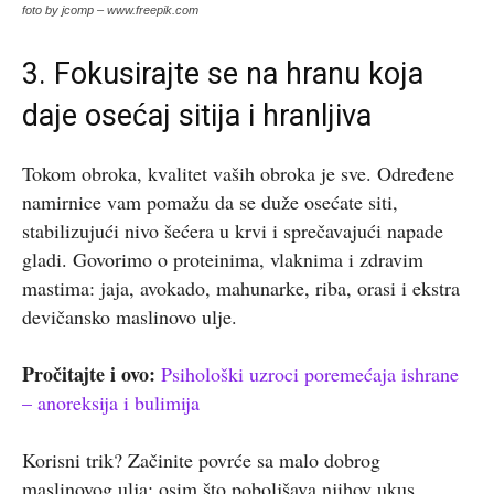
foto by jcomp – www.freepik.com
3. Fokusirajte se na hranu koja
daje osećaj sitija i hranljiva
Tokom obroka, kvalitet vaših obroka je sve. Određene
namirnice vam pomažu da se duže osećate siti,
stabilizujući nivo šećera u krvi i sprečavajući napade
gladi. Govorimo o proteinima, vlaknima i zdravim
mastima: jaja, avokado, mahunarke, riba, orasi i ekstra
devičansko maslinovo ulje.
Pročitajte i ovo:
Psihološki uzroci poremećaja ishrane
– anoreksija i bulimija
Korisni trik? Začinite povrće sa malo dobrog
maslinovog ulja: osim što poboljšava njihov ukus,