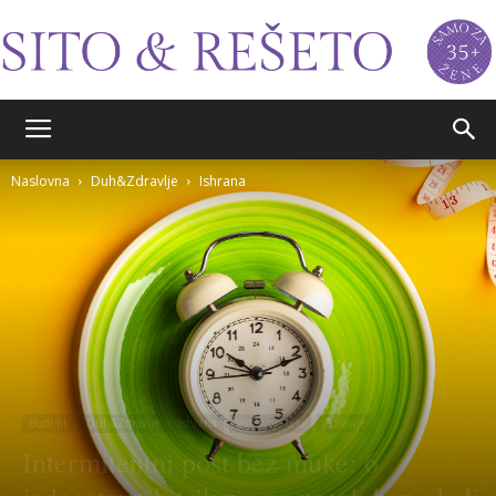
Sito&Rešeto
Naslovna
Duh&Zdravlje
Ishrana
Budi fit
Duh&Zdravlje
Ishrana
Voli svoje telo
Zdravlje
Intermitentni post bez muke: 6