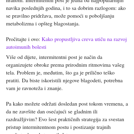
navika poslednjih godina, i to sa dobrim razlogom: ako
se pravilno pridržava, može pomoći u poboljšanju
metabolizma i opšteg blagostanja.
Pročitajte i ovo:
Kako propustljiva creva utiču na razvoj
autoimunih bolesti
Više od dijete, intermitentni post je način da
organizujete obroke prema prirodnim ritmovima vašeg
tela. Problem je, međutim, što ga je prilično teško
pratiti. Da biste iskoristili njegove blagodeti, potrebna
vam je ravnoteža i znanje.
Pa kako možete održati dosledan post tokom vremena, a
da ne završite dan osećajući se gladnim ili
razdražljivim? Evo šest praktičnih strategija za svestan
pristup intermitentnom postu i postizanje trajnih