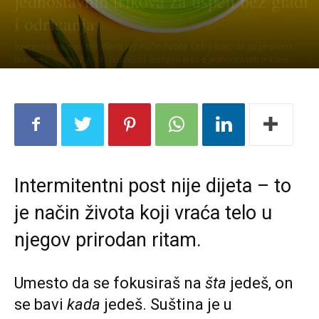
jednostavnih trikova za uspeh bez gladi
i odricanja
Intermitentni post nije dijeta već način života. Otkrij kako da ga pravilno
primeniš, smanjiš glad i poboljšaš energiju kroz 6 jednostavnih trikova.
Intermitentni post nije dijeta – to
je način života koji vraća telo u
njegov prirodan ritam.
Umesto da se fokusiraš na
šta
jedeš, on
se bavi
kada
jedeš. Suština je u