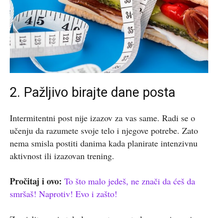
2. Pažljivo birajte dane posta
Intermitentni post nije izazov za vas same. Radi se o
učenju da razumete svoje telo i njegove potrebe. Zato
nema smisla postiti danima kada planirate intenzivnu
aktivnost ili izazovan trening.
Pročitaj i ovo:
To što malo jedeš, ne znači da ćeš da
smršaš! Naprotiv! Evo i zašto!