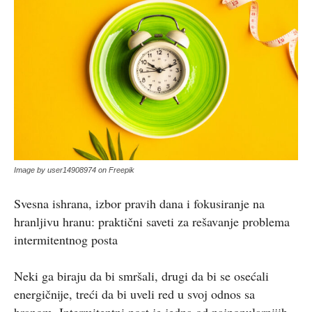
Image by user14908974 on Freepik
Svesna ishrana, izbor pravih dana i fokusiranje na
hranljivu hranu: praktični saveti za rešavanje problema
intermitentnog posta
Neki ga biraju da bi smršali, drugi da bi se osećali
energičnije, treći da bi uveli red u svoj odnos sa
hranom. Intermitentni post je jedna od najpopularnijih