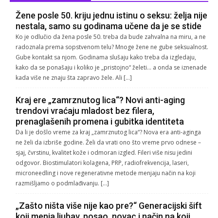
Žene posle 50. kriju jednu istinu o seksu: želja nije
nestala, samo su godinama učene da je se stide
Ko je odlučio da žena posle 50. treba da bude zahvalna na miru, a ne
radoznala prema sopstvenom telu? Mnoge žene ne gube seksualnost.
Gube kontakt sa njom. Godinama slušaju kako treba da izgledaju,
kako da se ponašaju i koliko je „pristojno“ želeti… a onda se iznenade
kada više ne znaju šta zapravo žele. Ali […]
Kraj ere „zamrznutog lica“? Novi anti-aging
trendovi vraćaju mladost bez filera,
prenaglašenih promena i gubitka identiteta
Da li je došlo vreme za kraj „zamrznutog lica“? Nova era anti-aginga
ne želi da izbriše godine. Želi da vrati ono što vreme prvo odnese –
sjaj, čvrstinu, kvalitet kože i odmoran izgled. Fileri više nisu jedini
odgovor. Biostimulatori kolagena, PRP, radiofrekvencija, laseri,
microneedling i nove regenerativne metode menjaju način na koji
razmišljamo o podmlađivanju. […]
„Zašto ništa više nije kao pre?“ Generacijski šift
koji menja ljubav, posao, novac i način na koji