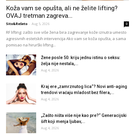
Koža vam se opušta, ali ne želite lifting?
OVAJ tretman zagreva...
Sito&Rešeto
-
Aug 5, 2026
0
RF lifting: zašto sve više žena bira zagrevanje kože iznutra umesto
agresivnih estetskih intervencija Ako vam se koža opušta, a sama
pomisao na hirurški lifting...
Žene posle 50. kriju jednu istinu o seksu:
želja nije nestala,...
Aug 4, 2026
Kraj ere „zamrznutog lica“? Novi anti-aging
trendovi vraćaju mladost bez filera,...
Aug 4, 2026
„Zašto ništa više nije kao pre?“ Generacijski
šift koji menja ljubav,...
Aug 4, 2026