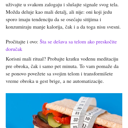
uživajte u svakom zalogaju i slušajte signale svog tela.
Možda deluje kao mali detalj, ali nije: oni koji jedu
sporo imaju tendenciju da se osećaju sitijima i
konzumiraju manje kalorija, čak i a da toga nisu svesni.
Pročitajte i ovo:
Šta se dešava sa telom ako preskočite
doručak
Korisni mali ritual? Probajte kratku vođenu meditaciju
pre obroka, čak i samo pet minuta. To vam pomaže da
se ponovo povežete sa svojim telom i transformišete
vreme obroka u gest brige, a ne automatizacije.