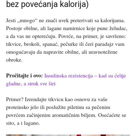
bez povećanja kalorija)
Jesti „mnogo“ ne znači uvek preterivati sa kalorijama.
Postoje obilne, ali lagane namirnice koje pune želudac,
a da vas ne opterećuju. Povrće, na primer, je savršeno:
tikvice, brokoli, spanać, pečurke ili čeri paradajz vam
omogućavaju da napravite obilne, ali uravnotežene
obroke.
Pročitajte i ovo:
Insulinska rezistencija – kad su ćelije
gladne, a struk sve širi
Primer? Izrendajte tikvicu kao osnovu za vaše
proteinsko jelo ili poslužite piletinu sa pečenim
povrćem začinjenim aromatičnim biljem. Osećaćete se
sito, a i lagano.