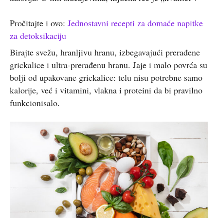
Pročitajte i ovo:
Jednostavni recepti za domaće napitke
za detoksikaciju
Birajte svežu, hranljivu hranu, izbegavajući prerađene
grickalice i ultra-prerađenu hranu. Jaje i malo povrća su
bolji od upakovane grickalice: telu nisu potrebne samo
kalorije, već i vitamini, vlakna i proteini da bi pravilno
funkcionisalo.