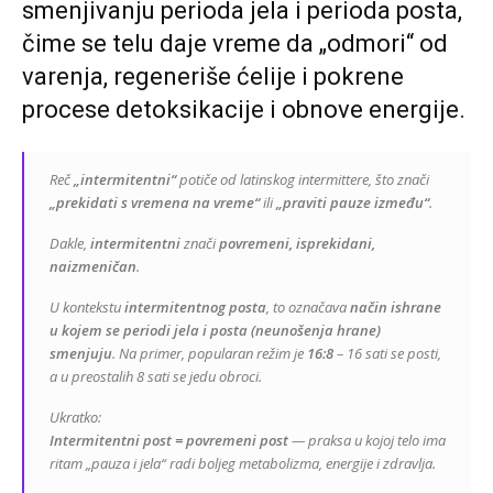
smenjivanju perioda jela i perioda posta,
čime se telu daje vreme da „odmori“ od
varenja, regeneriše ćelije i pokrene
procese detoksikacije i obnove energije.
Reč
„intermitentni“
potiče od latinskog
intermittere
, što znači
„prekidati s vremena na vreme“
ili
„praviti pauze između“
.
Dakle,
intermitentni
znači
povremeni, isprekidani,
naizmeničan
.
U kontekstu
intermitentnog posta
, to označava
način ishrane
u kojem se periodi jela i posta (neunošenja hrane)
smenjuju
. Na primer, popularan režim je
16:8
– 16 sati se posti,
a u preostalih 8 sati se jedu obroci.
Ukratko:
Intermitentni post = povremeni post
— praksa u kojoj telo ima
ritam „pauza i jela“ radi boljeg metabolizma, energije i zdravlja.