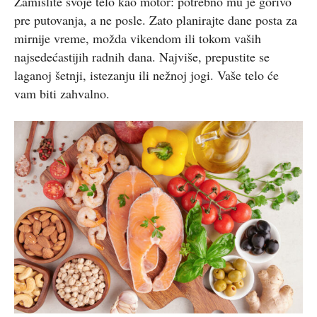
Zamislite svoje telo kao motor: potrebno mu je gorivo
pre putovanja, a ne posle. Zato planirajte dane posta za
mirnije vreme, možda vikendom ili tokom vaših
najsedećastijih radnih dana. Najviše, prepustite se
laganoj šetnji, istezanju ili nežnoj jogi. Vaše telo će
vam biti zahvalno.