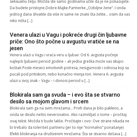
seksualnu želju. Možda ste samo godinama učile da je ne pokazujete.
Da budete pristojne.Dobre.Majke.Partnerke.„Ozbiljne žene“. I onda
jednog dana shvatite da više ni same ne znate šta želite… osim da vas
niko ništa […]
Venera ulazi u Vagu i pokreće drugi čin ljubavne
priče: Ono što počne u avgustu vratiće se na
jesen
Venera ulazi u Vagu i vraća veru u ljubav: Od 6. avgusta počinje
najlepši ljubavni period godine – ali jedna greška može vas skupo
koštati Posle meseci emotivnih potresa, nesigurnosti i odnosa koji su
pucali pod pritiskom, nebo konačno menja ton. Venera 6. avgusta
ulazi u svoj znak – Vagu – i donosi period u […]
Blokirala sam ga svuda – i evo šta se stvarno
desilo sa mojom glavom i srcem
Blokirala sam ga na svim mrežama… Prvih dana je bilo pakleno, a
onda se desilo nešto neverovatno. Ako razmišljaš o tome – pročitaj
ovaj tekst. Možda ti bude lakše. Pročitajte i ovo: Ove strane nikada ne
bi trebalo da tolerišeš partneru (jer to nije ”normalno” ponašanje)
Efekti blokiranja na društvenim mrežama: Šta se stvarno dešava […]