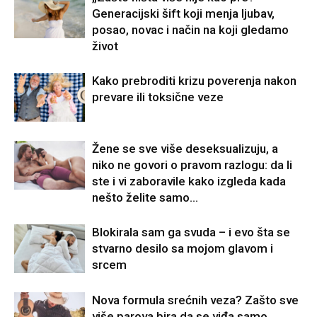
Generacijski šift koji menja ljubav,
posao, novac i način na koji gledamo
život
Kako prebroditi krizu poverenja nakon
prevare ili toksične veze
Žene se sve više deseksualizuju, a
niko ne govori o pravom razlogu: da li
ste i vi zaboravile kako izgleda kada
nešto želite samo...
Blokirala sam ga svuda – i evo šta se
stvarno desilo sa mojom glavom i
srcem
Nova formula srećnih veza? Zašto sve
više parova bira da se viđa samo