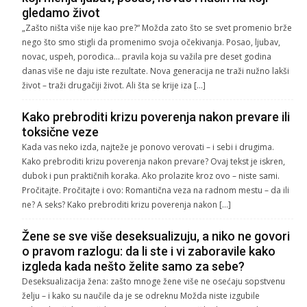
gledamo život
„Zašto ništa više nije kao pre?“ Možda zato što se svet promenio brže
nego što smo stigli da promenimo svoja očekivanja. Posao, ljubav,
novac, uspeh, porodica… pravila koja su važila pre deset godina
danas više ne daju iste rezultate. Nova generacija ne traži nužno lakši
život – traži drugačiji život. Ali šta se krije iza […]
Kako prebroditi krizu poverenja nakon prevare ili
toksične veze
Kada vas neko izda, najteže je ponovo verovati – i sebi i drugima.
Kako prebroditi krizu poverenja nakon prevare? Ovaj tekst je iskren,
dubok i pun praktičnih koraka. Ako prolazite kroz ovo – niste sami.
Pročitajte. Pročitajte i ovo: Romantična veza na radnom mestu – da ili
ne? A seks? Kako prebroditi krizu poverenja nakon […]
Žene se sve više deseksualizuju, a niko ne govori
o pravom razlogu: da li ste i vi zaboravile kako
izgleda kada nešto želite samo za sebe?
Deseksualizacija žena: zašto mnoge žene više ne osećaju sopstvenu
želju – i kako su naučile da je se odreknu Možda niste izgubile