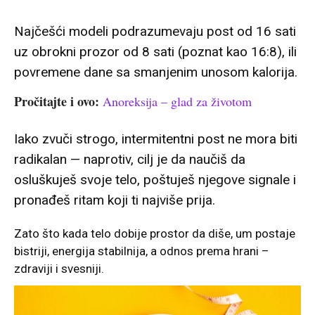
Najčešći modeli podrazumevaju post od 16 sati
uz obrokni prozor od 8 sati (poznat kao 16:8), ili
povremene dane sa smanjenim unosom kalorija.
Pročitajte i ovo:
Anoreksija – glad za životom
Iako zvuči strogo, intermitentni post ne mora biti
radikalan — naprotiv, cilj je da naučiš da
osluškuješ svoje telo, poštuješ njegove signale i
pronađeš ritam koji ti najviše prija.
Zato što kada telo dobije prostor da diše, um postaje
bistriji, energija stabilnija, a odnos prema hrani –
zdraviji i svesniji.