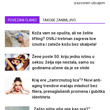
izazovnim uticajem
POVEZANI ČLANCI
TAKOĐE ZANIMLJIVO
Koža vam se opušta, ali ne želite
lifting? OVAJ tretman zagreva lice
iznutra i zateže kožu bez skalpela!
Žene posle 50. kriju jednu istinu o
seksu: želja nije nestala, samo su
godinama učene da je se stide
Kraj ere „zamrznutog lica“? Novi anti-
aging trendovi vraćaju mladost bez
filera, prenaglašenih promena i gubitka
identiteta
„Zašto ništa više nije kao pre?“