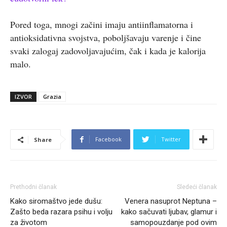
Pored toga, mnogi začini imaju antiinflamatorna i
antioksidativna svojstva, poboljšavaju varenje i čine
svaki zalogaj zadovoljavajućim, čak i kada je kalorija
malo.
IZVOR
Grazia
Facebook
Twitter
Share
Prethodni članak
Sledeći članak
Kako siromaštvo jede dušu:
Venera nasuprot Neptuna –
Zašto beda razara psihu i volju
kako sačuvati ljubav, glamur i
za životom
samopouzdanje pod ovim