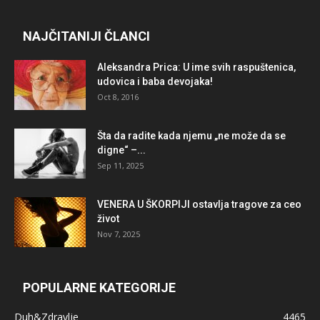
NAJČITANIJI ČLANCI
Aleksandra Prica: U ime svih raspuštenica,
udovica i baba devojaka!
Oct 8, 2016
Šta da radite kada njemu „ne može da se
digne“ –...
Sep 11, 2025
VENERA U ŠKORPIJI ostavlja tragove za ceo
život
Nov 7, 2025
POPULARNE KATEGORIJE
Duh&Zdravlje
4465