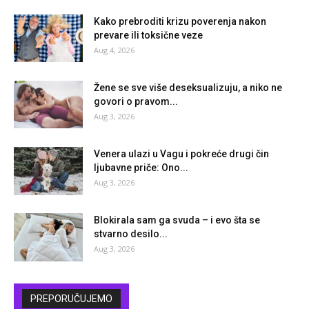
Kako prebroditi krizu poverenja nakon
prevare ili toksične veze
Aug 4, 2026
Žene se sve više deseksualizuju, a niko ne
govori o pravom...
Aug 3, 2026
Venera ulazi u Vagu i pokreće drugi čin
ljubavne priče: Ono...
Aug 3, 2026
Blokirala sam ga svuda – i evo šta se
stvarno desilo...
Aug 3, 2026
PREPORUČUJEMO