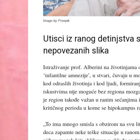
Image by Freepik
Utisci iz ranog detinjstva
nepovezanih slika
Istraživanje prof. Alberini na životinjama 
‘infantilne amnezije’, u stvari, čuvaju u 
kod odraslih životinja i kod ljudi, formir
iskustvima nije moguće bez regiona mozg
je region takođe važan u ranim sećanjima i
kritičnog perioda u kome se hipokampus ra
„To ima mnogo smisla s obzirom na svu li
deca zapamte neke teške situacije u ranom 