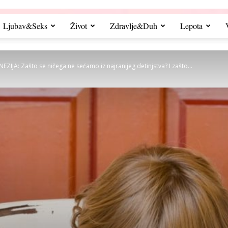
Ljubav&Seks
Život
Zdravlje&Duh
Lepota
IJA: Zašto se ničega ne sećamo iz najranijeg detinjstva? I zašto...