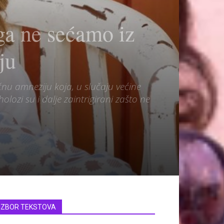
 ne sećamo iz
ju
čnu amneziju koja, u slučaju većine
holozi su i dalje zaintrigirani zašto ne
IZBOR TEKSTOVA