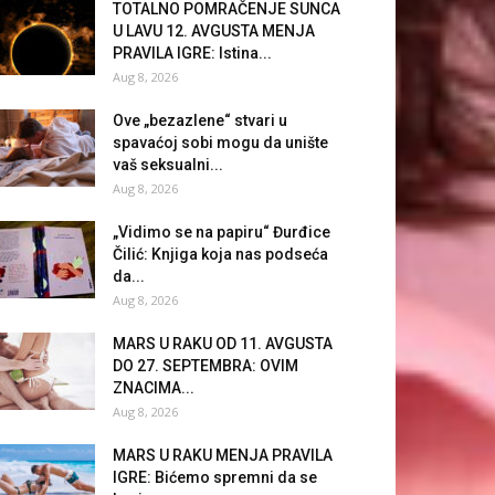
TOTALNO POMRAČENJE SUNCA
U LAVU 12. AVGUSTA MENJA
PRAVILA IGRE: Istina...
Aug 8, 2026
Ove „bezazlene“ stvari u
spavaćoj sobi mogu da unište
vaš seksualni...
Aug 8, 2026
„Vidimo se na papiru“ Đurđice
Čilić: Knjiga koja nas podseća
da...
Aug 8, 2026
MARS U RAKU OD 11. AVGUSTA
DO 27. SEPTEMBRA: OVIM
ZNACIMA...
Aug 8, 2026
MARS U RAKU MENJA PRAVILA
IGRE: Bićemo spremni da se