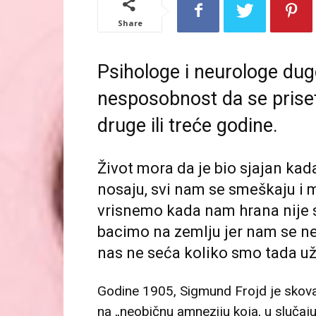
Share
Psihologe i neurologe dug
nesposobnost da se prise
druge ili treće godine.
Život mora da je bio sjajan kada
nosaju, svi nam se smeškaju i
vrisnemo kada nam hrana nije st
bacimo na zemlju jer nam se ne
nas ne seća koliko smo tada uži
Godine 1905, Sigmund Frojd je skovao
na „neobičnu amneziju koja, u slučaju v