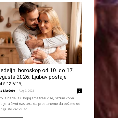
edeljni horoskop od 10. do 17.
vgusta 2026: Ljubav postaje
ntenzivna,...
to&Rešeto
-
Aug 9, 2026
0
o je nedelja u kojoj srce traži više, razum kopa
blje, a život nas tera da prestanemo da bežimo od
oga što već dugo...