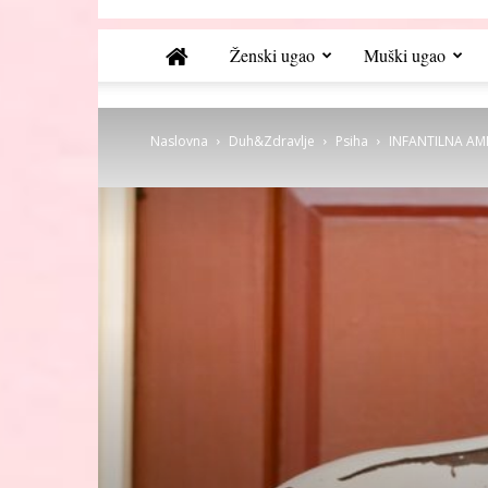
Ženski ugao
Muški ugao
Naslovna
Duh&Zdravlje
Psiha
INFANTILNA AMNEZ