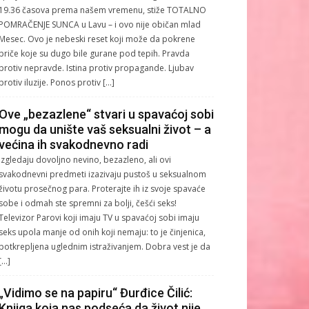
19.36 časova prema našem vremenu, stiže TOTALNO
POMRAČENJE SUNCA u Lavu – i ovo nije običan mlad
Mesec. Ovo je nebeski reset koji može da pokrene
priče koje su dugo bile gurane pod tepih. Pravda
protiv nepravde. Istina protiv propagande. Ljubav
protiv iluzije. Ponos protiv […]
Ove „bezazlene“ stvari u spavaćoj sobi
mogu da unište vaš seksualni život – a
većina ih svakodnevno radi
Izgledaju dovoljno nevino, bezazleno, ali ovi
svakodnevni predmeti izazivaju pustoš u seksualnom
životu prosečnog para. Proterajte ih iz svoje spavaće
sobe i odmah ste spremni za bolji, češći seks!
Televizor Parovi koji imaju TV u spavaćoj sobi imaju
seks upola manje od onih koji nemaju: to je činjenica,
potkrepljena uglednim istraživanjem. Dobra vest je da
[…]
„Vidimo se na papiru“ Đurđice Čilić:
Knjiga koja nas podseća da život nije