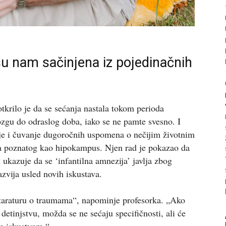
 su nam sačinjena iz pojedinačnih
otkrilo je da se sećanja nastala tokom perioda
mozgu do odraslog doba, iako se ne pamte svesno. I
anje i čuvanje dugoročnih uspomena o nečijim životnim
a poznatog kao hipokampus. Njen rad je pokazao da
 ukazuje da se ‘infantilna amnezija’ javlja zbog
zvija usled novih iskustava.
taraturu o traumama“, napominje profesorka. „Ako
detinjstvu, možda se ne sećaju specifičnosti, ali će