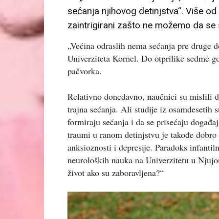
sećanja njihovog detinjstva“. Više od 
zaintrigirani zašto ne možemo da se s
„Većina odraslih nema sećanja pre druge d
Univerziteta Kornel. Do otprilike sedme go
pačvorka.
Relativno donedavno, naučnici su mislili 
trajna sećanja. Ali studije iz osamdesetih
formiraju sećanja i da se prisećaju događaj
traumi u ranom detinjstvu je takođe dobro
anksioznosti i depresije. Paradoks infantil
neuroloških nauka na Univerzitetu u Njujor
život ako su zaboravljena?“