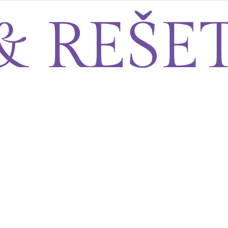
Sito&Rešeto