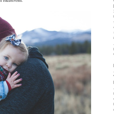
im iskustvom.“