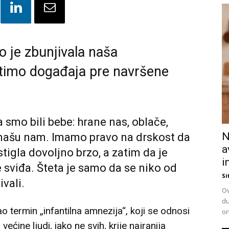
o je zbunjivala naša
timo događaja pre navršene
 smo bili bebe: hrane nas, oblače,
N
 mašu nam. Imamo pravo na drskost da
a
igla dovoljno brzo, a zatim da je
i
 sviđa. Šteta je samo da se niko od
Si
vali.
Ov
du
 termin „infantilna amnezija“, koji se odnosi
on
ećine ljudi, iako ne svih, krije najranija