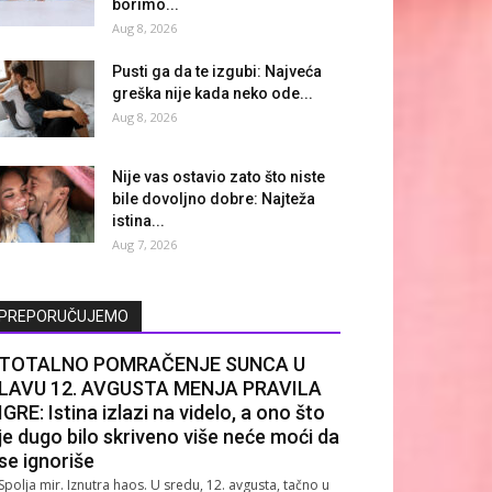
borimo...
Aug 8, 2026
Pusti ga da te izgubi: Najveća
greška nije kada neko ode...
Aug 8, 2026
Nije vas ostavio zato što niste
bile dovoljno dobre: Najteža
istina...
Aug 7, 2026
PREPORUČUJEMO
TOTALNO POMRAČENJE SUNCA U
LAVU 12. AVGUSTA MENJA PRAVILA
IGRE: Istina izlazi na videlo, a ono što
je dugo bilo skriveno više neće moći da
se ignoriše
Spolja mir. Iznutra haos. U sredu, 12. avgusta, tačno u