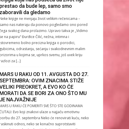
prestao da bude lep, samo smo
zaboravili da gledamo
Neke knjige ne menjaju život velikim rečenicama –
samo nas nateraju da ponovo pogledamo ono pored
čega svakog dana prolazimo. Upravo takva je „Vidimo
se na papiru“ Đurđice Čilić, nežna, intimna i
istovremeno bolno precizna knjiga o porodici,
gubicima, odrastanju, sećanju i svakodnevnim malim
prizorima u kojima se, uprkos svemu, još uvek kriju
razlozi za […]
MARS U RAKU OD 11. AVGUSTA DO 27.
SEPTEMBRA: OVIM ZNACIMA STIŽE
VELIKI PREOKRET, A EVO KO ĆE
MORATI DA SE BORI ZA ONO ŠTO MU
JE NAJVAŽNIJE
MARS U RAKU ĆE POMERITI SVE ŠTO STE GODINAMA
ĆUTALI: Evo koji znakovi ulaze u najjaču emotivnu
borbu do 27. septembra Neko će renovirati kuću, neko
raskinuti odnos, neko se konačno suprotstaviti