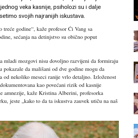
jednog veka kasnije, psiholozi su i dalje
etimo svojih najranijih iskustava.
o treće godine“, kaže profesor Ći Vang sa
dine, sećanja na detinjstvo su obično poput
da mladi mozgovi nisu dovoljno razvijeni da formiraju
 su pokazale da mališani od dve godine mogu da
a od nekoliko meseci ranije vrlo detaljno. Izloženost
 dokumentovana kao povećani rizik od kasnije
ne amnezije, kaže Kristina Alberini, profesorka
ku, jeste „kako to da ta iskustva zauvek utiču na naš