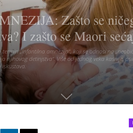
EZIJA: Zašto se ničega
tva? I zašto se Maori seća
termin „infantilna amnezija“, koji se odnosi na „neobi
anja njihovog detinjstva“. Više od jednog veka kasnije, psi
 iskustava.