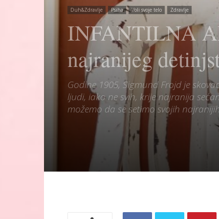
Duh&Zdravlje
Psiha
Voli svoje telo
Zdravlje
INFANTILNA AMN
najranijeg detinjs
Godine 1905, Sigmund Frojd je skovao 
ljudi, iako ne svih, krije najranija seć
možemo da se setimo svojih najranijih