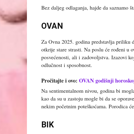
Bez daljeg odlaganja, hajde da saznamo š
OVAN
Za Ovna 2025. godina predstavlja priliku 
otkrije stare strasti. Na poslu će rođeni u
posvećenosti, ali i zadovoljstva. Izazovi ko
odlučnost i sposobnost.
Pročitajte i ovo:
OVAN godišnji horoskop
Na sentimentalnom nivou, godina bi mogla
kao da su u zastoju mogle bi da se oporav
nekim početnim poteškoćama. Porodica će 
BIK