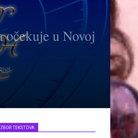
 očekuje u Novoj
 znak
IZBOR TEKSTOVA