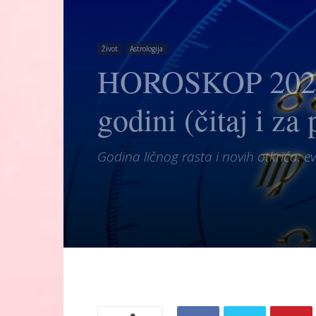
Život
Astrologija
HOROSKOP 2025: 
godini (čitaj i za
Godina ličnog rasta i novih otkrića: