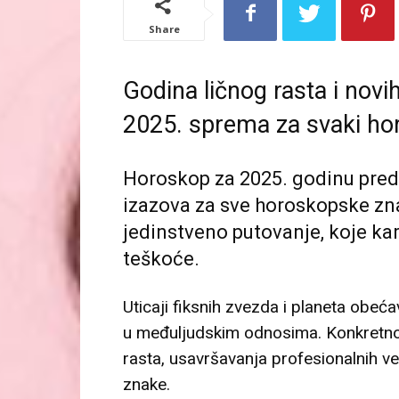
Share
Godina ličnog rasta i novi
2025. sprema za svaki ho
Horoskop za 2025. godinu pred
izazova za sve horoskopske znak
jedinstveno putovanje, koje kar
teškoće.
Uticaji fiksnih zvezda i planeta obeć
u međuljudskim odnosima. Konkretno,
rasta, usavršavanja profesionalnih veš
znake.