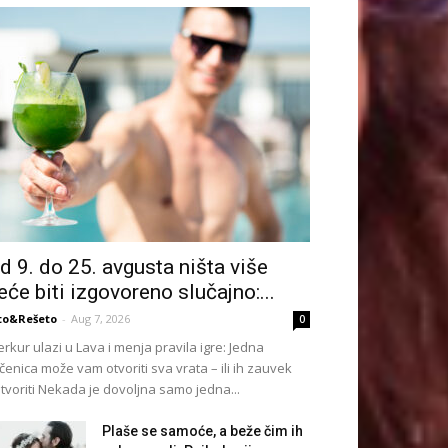
d 9. do 25. avgusta ništa više
eće biti izgovoreno slučajno:...
to&Rešeto
-
Aug 7, 2026
0
rkur ulazi u Lava i menja pravila igre: Jedna
čenica može vam otvoriti sva vrata – ili ih zauvek
tvoriti Nekada je dovoljna samo jedna...
Plaše se samoće, a beže čim ih