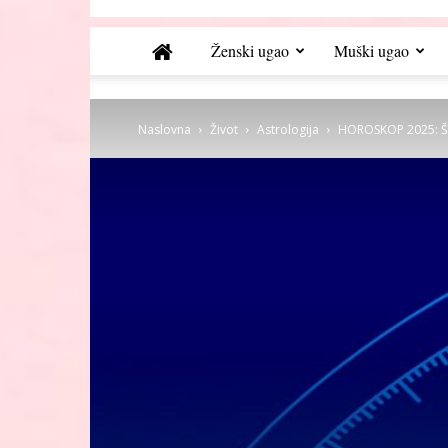
Ženski ugao
Muški ugao
Naslovna
Život
Astrologija
HOROSKOP 2025: Šta