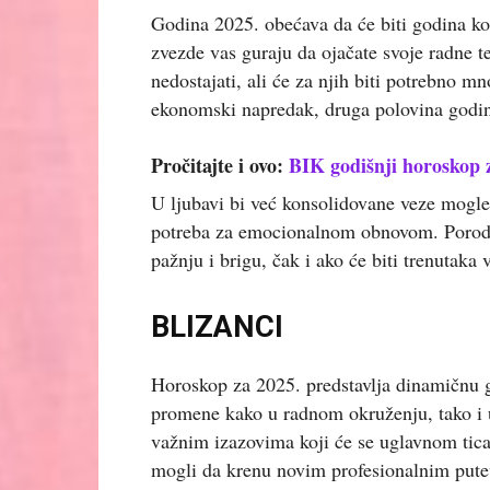
Godina 2025. obećava da će biti godina k
zvezde vas guraju da ojačate svoje radne tem
nedostajati, ali će za njih biti potrebno mn
ekonomski napredak, druga polovina godine 
Pročitajte i ovo:
BIK godišnji horoskop 
U ljubavi bi već konsolidovane veze mogle da
potreba za emocionalnom obnovom. Porodič
pažnju i brigu, čak i ako će biti trenutaka
BLIZANCI
Horoskop za 2025. predstavlja dinamičnu g
promene kako u radnom okruženju, tako i u
važnim izazovima koji će se uglavnom ticat
mogli da krenu novim profesionalnim putev