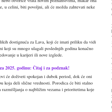
sko nebo otvoriće vrata novim poznanstvima, makar ona
, u celini, biti povoljni, ali će možda zahtevati neke
ikih dostignuća za Lava, koji će imati priliku da vidi
oni koji su mnogo ulagali poslednjih godina konačno
dovanje u karijeri ili nove izglede.
za 2025. godinu: Čitaj i za podznak!
ovi će doživeti spokojan i dubok period, dok će oni
 koja deli slične vrednosti. Porodica će biti stalno
 razmišljanja o najbližim vezama i prioritetima koje