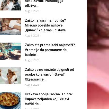
neko zavoli: Psihologija
otkriva...
Aug 6, 2026
Zašto narcisi manipulišu?
Mračno poreklo njihove
„ljubavi“ koje vas uništava
Aug 6, 2026
Zašto ste prema sebi najstroži?
Vreme je da prestanete da
budete...
Aug 6, 2026
Zašto se ne možete otrgnuti od
osobe koja vas uništava?
Objašnjenje...
Aug 6, 2026
Hrskava spolja, sočna iznutra:
Čupava zeljanica koju će svi
tražiti da...