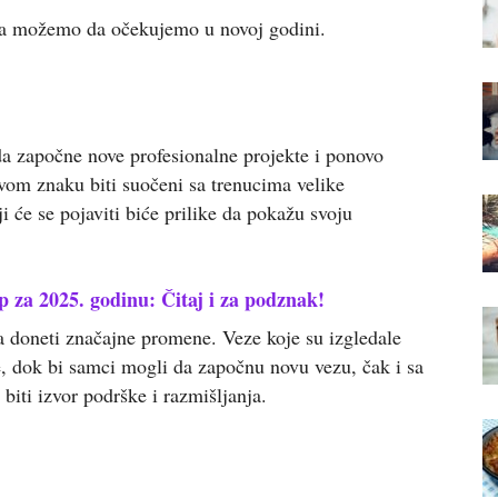
ta možemo da očekujemo u novoj godini.
da započne nove profesionalne projekte i ponovo
 ovom znaku biti suočeni sa trenucima velike
ji će se pojaviti biće prilike da pokažu svoju
 za 2025. godinu: Čitaj i za podznak!
 doneti značajne promene. Veze koje su izgledale
e, dok bi samci mogli da započnu novu vezu, čak i sa
biti izvor podrške i razmišljanja.