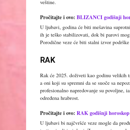
veštine.
Pročitajte i ovo:
BLIZANCI godišnji horo
U ljubavi, godina će biti mešavina suprotni
ih je teško stabilizovati, dok bi parovi mo
Porodične veze će biti stalni izvor podrške
RAK
Rak će 2025. doživeti kao godinu velikih t
a oni koji su spremni da se suoče sa nepozn
profesionalno napredovanje su povoljne, i
određena hrabrost.
Pročitajte i ovo:
RAK godišnji horoskop 
U ljubavi bi najčvršće veze mogle da prođu 