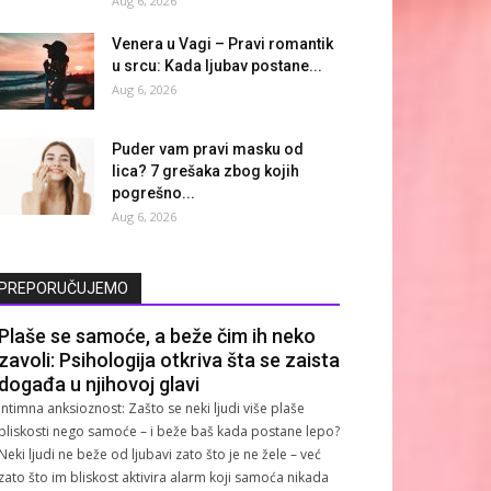
Aug 6, 2026
Venera u Vagi – Pravi romantik
u srcu: Kada ljubav postane...
Aug 6, 2026
Puder vam pravi masku od
lica? 7 grešaka zbog kojih
pogrešno...
Aug 6, 2026
PREPORUČUJEMO
Plaše se samoće, a beže čim ih neko
zavoli: Psihologija otkriva šta se zaista
događa u njihovoj glavi
Intimna anksioznost: Zašto se neki ljudi više plaše
bliskosti nego samoće – i beže baš kada postane lepo?
Neki ljudi ne beže od ljubavi zato što je ne žele – već
zato što im bliskost aktivira alarm koji samoća nikada