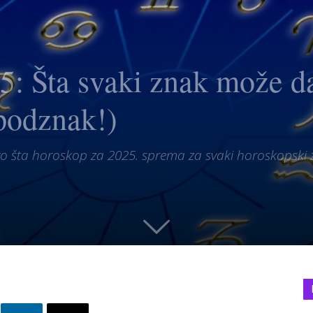
Šta svaki znak može da
 podznak!)
 evo šta horoskop za 2025. sprema za svaki horoskopski