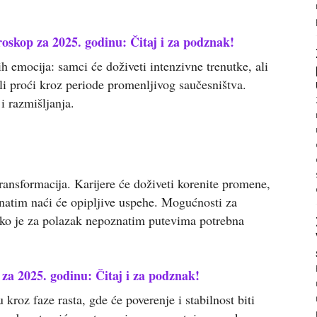
skop za 2025. godinu: Čitaj i za podznak!
h emocija: samci će doživeti intenzivne trenutke, ali
gli proći kroz periode promenljivog saučesništva.
 i razmišljanja.
ransformacija. Karijere će doživeti korenite promene,
atim naći će opipljive uspehe. Mogućnosti za
ako je za polazak nepoznatim putevima potrebna
za 2025. godinu: Čitaj i za podznak!
kroz faze rasta, gde će poverenje i stabilnost biti