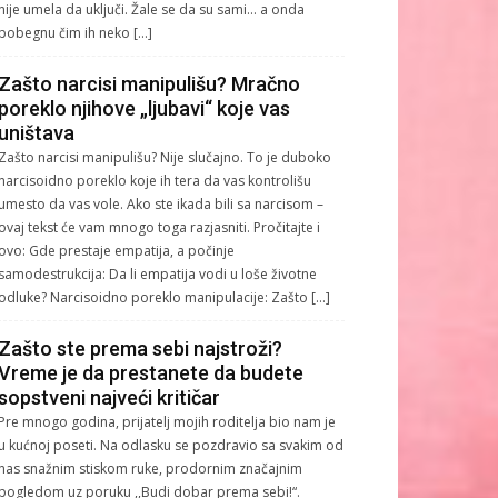
nije umela da uključi. Žale se da su sami… a onda
pobegnu čim ih neko […]
Zašto narcisi manipulišu? Mračno
poreklo njihove „ljubavi“ koje vas
uništava
Zašto narcisi manipulišu? Nije slučajno. To je duboko
narcisoidno poreklo koje ih tera da vas kontrolišu
umesto da vas vole. Ako ste ikada bili sa narcisom –
ovaj tekst će vam mnogo toga razjasniti. Pročitajte i
ovo: Gde prestaje empatija, a počinje
samodestrukcija: Da li empatija vodi u loše životne
odluke? Narcisoidno poreklo manipulacije: Zašto […]
Zašto ste prema sebi najstroži?
Vreme je da prestanete da budete
sopstveni najveći kritičar
Pre mnogo godina, prijatelj mojih roditelja bio nam je
u kućnoj poseti. Na odlasku se pozdravio sa svakim od
nas snažnim stiskom ruke, prodornim značajnim
pogledom uz poruku ,,Budi dobar prema sebi!“.