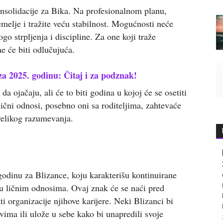
onsolidacije za Bika. Na profesionalnom planu,
elje i tražite veću stabilnost. Mogućnosti neće
ogo strpljenja i discipline. Za one koji traže
će biti odlučujuća.
za 2025. godinu: Čitaj i za podznak!
 ojačaju, ali će to biti godina u kojoj će se osetiti
ni odnosi, posebno oni sa roditeljima, zahtevaće
 velikog razumevanja.
odinu za Blizance, koju karakterišu kontinuirane
 ličnim odnosima. Ovaj znak će se naći pred
i organizacije njihove karijere. Neki Blizanci bi
ima ili ulože u sebe kako bi unapredili svoje