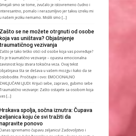
Smejali smo se tome, zvučalo je istovremeno čudno i
interesantno, pomalo i nerazumljivo jer takvu izreku mi
u našem jeziku nemamo. Mislili smo […]
Zašto se ne možete otrgnuti od osobe
koja vas uništava? Objašnjenje
traumatičnog vezivanja
Zašto je tako teško otići od osobe koja vas povređuje?
To je traumatično vezivanje – opasna emocionalna
zavisnost koju stvara toksična veza. Ovaj tekst
objašnjava šta se dešava u vašem mozgu i kako da se
oslobodite. Pročitajte i ovo: EMOCIONALNO
ZAKLJUČANI LJUDI: Krijući sebe, zapravo, gubimo sebe
Traumatično vezivanje: Zašto ostajete sa osobom koja
vas […]
Hrskava spolja, sočna iznutra: Čupava
zeljanica koju će svi tražiti da
napravite ponovo
Danas spremamo čupavu zeljanicu! Zadovoljstvo i