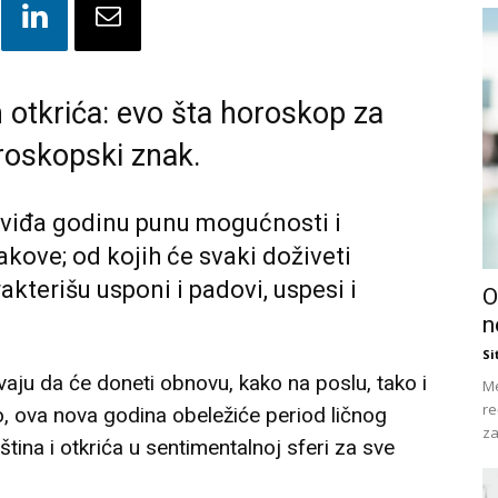
h otkrića: evo šta horoskop za
roskopski znak.
viđa godinu punu mogućnosti i
ove; od kojih će svaki doživeti
akterišu usponi i padovi, uspesi i
O
n
Si
avaju da će doneti obnovu, kako na poslu, tako i
Me
re
 ova nova godina obeležiće period ličnog
za
tina i otkrića u sentimentalnoj sferi za sve