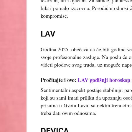
testirani, ali i ojačani. Za samce, januar
bila i pomalo izazovna. Porodični odnosi će
kompromise.
LAV
Godina 2025. obećava da će biti godina vel
svoje profesionalne zasluge. Na poslu će 
videti plodove svog truda, uz moguće napre
Pročitajte i ovo:
LAV godišnji horoskop 
Sentimentalni aspekt postaje stabilniji: par
koji su sami imati priliku da upoznaju osobu
prisutna u životu Lava, sa nekim trenucima
treba dati ovim odnosima.
DEVICA