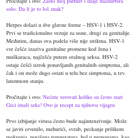
Pročitajte i ovo:
Zašto moj partner i dalje masturbira
solo: Da li je to loš znak?
Herpes dolazi u dve glavne forme – HSV-1 i HSV-2.
Prvi se tradicionalno vezuje za usne, drugi za genitalije.
Međutim, danas ova podela više nije striktna. HSV-1
sve češće izaziva genitalne promene kod žena i
muškaraca, najčešće putem oralnog seksa. HSV-2
ostaje češći uzrok ponavljanih genitalnih simptoma, ali
čak i on može dugo ostati u telu bez simptoma, u tzv.
latentnom stanju.
Pročitajte i ovo:
Nećete verovati koliko su često stari
Grci imali seks! Ovo je recept za njihovu vijagru
Prvo izbijanje virusa često bude najintenzivnije. Može
se javiti crvenilo, mehurići, svrab, peckanje prilikom
mokrenja, povišena temperatura, bol u preponama, kao