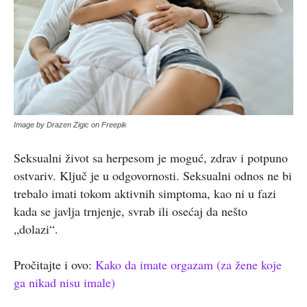
Image by Drazen Zigic on Freepik
Seksualni život sa herpesom je moguć, zdrav i potpuno
ostvariv. Ključ je u odgovornosti. Seksualni odnos ne bi
trebalo imati tokom aktivnih simptoma, kao ni u fazi
kada se javlja trnjenje, svrab ili osećaj da nešto
„dolazi“.
Pročitajte i ovo:
Kako da imate orgazam (za žene koje
ga nikad nisu imale)