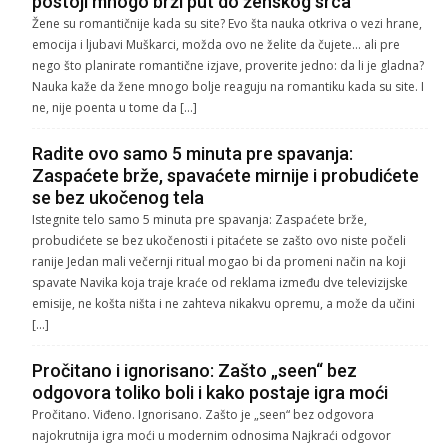
postoji mnogo brži put do ženskog srca
Žene su romantičnije kada su site? Evo šta nauka otkriva o vezi hrane,
emocija i ljubavi Muškarci, možda ovo ne želite da čujete… ali pre
nego što planirate romantične izjave, proverite jedno: da li je gladna?
Nauka kaže da žene mnogo bolje reaguju na romantiku kada su site. I
ne, nije poenta u tome da […]
Radite ovo samo 5 minuta pre spavanja:
Zaspaćete brže, spavaćete mirnije i probudićete
se bez ukočenog tela
Istegnite telo samo 5 minuta pre spavanja: Zaspaćete brže,
probudićete se bez ukočenosti i pitaćete se zašto ovo niste počeli
ranije Jedan mali večernji ritual mogao bi da promeni način na koji
spavate Navika koja traje kraće od reklama između dve televizijske
emisije, ne košta ništa i ne zahteva nikakvu opremu, a može da učini
[…]
Pročitano i ignorisano: Zašto „seen“ bez
odgovora toliko boli i kako postaje igra moći
Pročitano. Viđeno. Ignorisano. Zašto je „seen“ bez odgovora
najokrutnija igra moći u modernim odnosima Najkraći odgovor