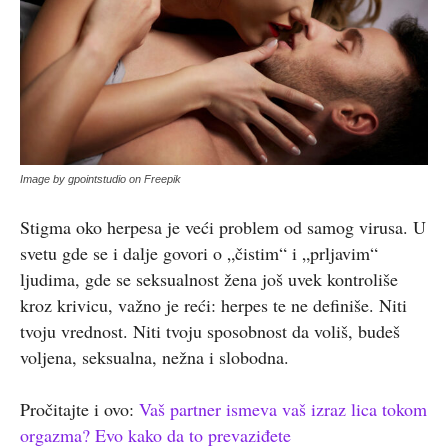
Image by gpointstudio on Freepik
Stigma oko herpesa je veći problem od samog virusa. U
svetu gde se i dalje govori o „čistim“ i „prljavim“
ljudima, gde se seksualnost žena još uvek kontroliše
kroz krivicu, važno je reći: herpes te ne definiše. Niti
tvoju vrednost. Niti tvoju sposobnost da voliš, budeš
voljena, seksualna, nežna i slobodna.
Pročitajte i ovo:
Vaš partner ismeva vaš izraz lica tokom
orgazma? Evo kako da to prevaziđete