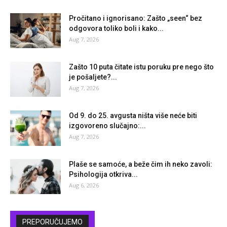
Pročitano i ignorisano: Zašto „seen“ bez
odgovora toliko boli i kako...
Aug 7, 2026
Zašto 10 puta čitate istu poruku pre nego što
je pošaljete?...
Aug 7, 2026
Od 9. do 25. avgusta ništa više neće biti
izgovoreno slučajno:...
Aug 7, 2026
Plaše se samoće, a beže čim ih neko zavoli:
Psihologija otkriva...
Aug 6, 2026
PREPORUČUJEMO