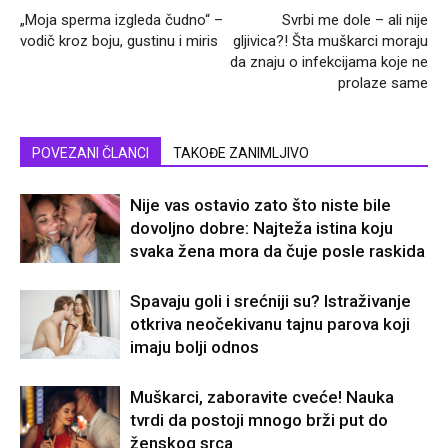
„Moja sperma izgleda čudno“ –
Svrbi me dole – ali nije
vodič kroz boju, gustinu i miris
gljivica?! Šta muškarci moraju
da znaju o infekcijama koje ne
prolaze same
POVEZANI ČLANCI
TAKOĐE ZANIMLJIVO
Nije vas ostavio zato što niste bile
dovoljno dobre: Najteža istina koju
svaka žena mora da čuje posle raskida
Spavaju goli i srećniji su? Istraživanje
otkriva neočekivanu tajnu parova koji
imaju bolji odnos
Muškarci, zaboravite cveće! Nauka
tvrdi da postoji mnogo brži put do
ženskog srca