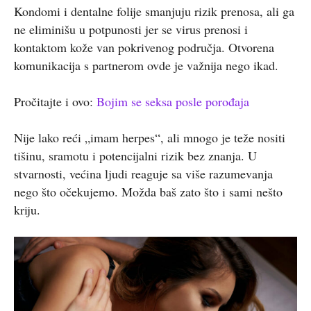
Kondomi i dentalne folije smanjuju rizik prenosa, ali ga
ne eliminišu u potpunosti jer se virus prenosi i
kontaktom kože van pokrivenog područja. Otvorena
komunikacija s partnerom ovde je važnija nego ikad.
Pročitajte i ovo:
Bojim se seksa posle porođaja
Nije lako reći „imam herpes“, ali mnogo je teže nositi
tišinu, sramotu i potencijalni rizik bez znanja. U
stvarnosti, većina ljudi reaguje sa više razumevanja
nego što očekujemo. Možda baš zato što i sami nešto
kriju.