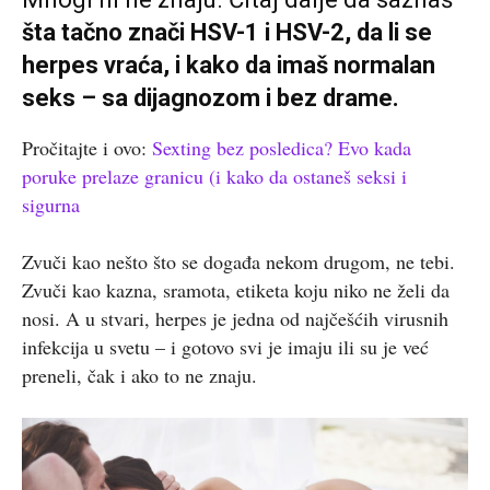
šta tačno znači HSV-1 i HSV-2, da li se
herpes vraća, i kako da imaš normalan
seks – sa dijagnozom i bez drame.
Pročitajte i ovo:
Sexting bez posledica? Evo kada
poruke prelaze granicu (i kako da ostaneš seksi i
sigurna
Zvuči kao nešto što se događa nekom drugom, ne tebi.
Zvuči kao kazna, sramota, etiketa koju niko ne želi da
nosi. A u stvari, herpes je jedna od najčešćih virusnih
infekcija u svetu – i gotovo svi je imaju ili su je već
preneli, čak i ako to ne znaju.