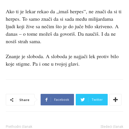
Ako ti je lekar rekao da „imaš herpes“, ne znači da si ti
herpes. To samo znači da si sada među milijardama
ljudi koji žive sa nečim što je do juče bilo skriveno. A
danas – o tome možeš da govoriš. Da naučiš. I da ne
nosiš strah sama.
Znanje je sloboda. A sloboda je najjači lek protiv bilo
koje stigme. Pa i one u tvojoj glavi.
Facebook
Twitter
Share
Prethodni članak
Sledeći članak