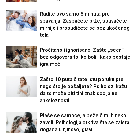
Radite ovo samo 5 minuta pre
spavanja: Zaspaćete brže, spavaćete
mirnije i probudićete se bez ukočenog
tela
Pročitano i ignorisano: Zašto „seen“
bez odgovora toliko boli i kako postaje
igra moći
Zašto 10 puta čitate istu poruku pre
nego što je pošaljete? Psiholozi kažu
da to može biti tihi znak socijalne
anksioznosti
Plaše se samoće, a beže čim ih neko
zavoli: Psihologija otkriva šta se zaista
događa u njihovoj glavi