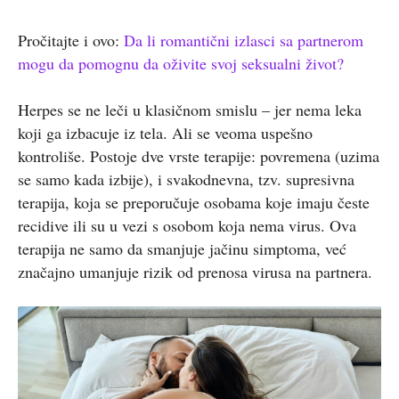
Pročitajte i ovo:
Da li romantični izlasci sa partnerom
mogu da pomognu da oživite svoj seksualni život?
Herpes se ne leči u klasičnom smislu – jer nema leka
koji ga izbacuje iz tela. Ali se veoma uspešno
kontroliše. Postoje dve vrste terapije: povremena (uzima
se samo kada izbije), i svakodnevna, tzv. supresivna
terapija, koja se preporučuje osobama koje imaju česte
recidive ili su u vezi s osobom koja nema virus. Ova
terapija ne samo da smanjuje jačinu simptoma, već
značajno umanjuje rizik od prenosa virusa na partnera.