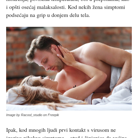
i opšti osećaj malaksalosti. Kod nekih žena simptomi
podsećaju na grip u donjem delu tela.
Image by Racool_studio on Freepik
Ipak, kod mnogih ljudi prvi kontakt s virusom ne
izaziva nikakve simptome – otud i činjenica da većina