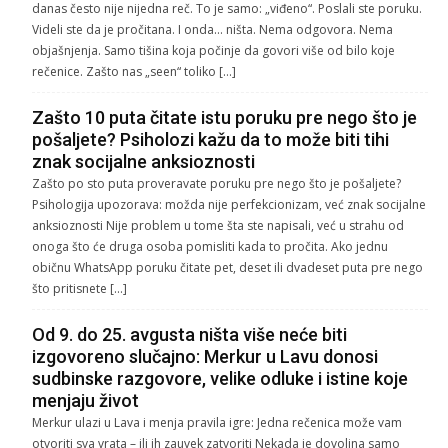
danas često nije nijedna reč. To je samo: „viđeno“. Poslali ste poruku.
Videli ste da je pročitana. I onda… ništa. Nema odgovora. Nema
objašnjenja. Samo tišina koja počinje da govori više od bilo koje
rečenice. Zašto nas „seen“ toliko […]
Zašto 10 puta čitate istu poruku pre nego što je
pošaljete? Psiholozi kažu da to može biti tihi
znak socijalne anksioznosti
Zašto po sto puta proveravate poruku pre nego što je pošaljete?
Psihologija upozorava: možda nije perfekcionizam, već znak socijalne
anksioznosti Nije problem u tome šta ste napisali, već u strahu od
onoga što će druga osoba pomisliti kada to pročita. Ako jednu
običnu WhatsApp poruku čitate pet, deset ili dvadeset puta pre nego
što pritisnete […]
Od 9. do 25. avgusta ništa više neće biti
izgovoreno slučajno: Merkur u Lavu donosi
sudbinske razgovore, velike odluke i istine koje
menjaju život
Merkur ulazi u Lava i menja pravila igre: Jedna rečenica može vam
otvoriti sva vrata – ili ih zauvek zatvoriti Nekada je dovoljna samo