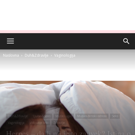
Naslovna
Duh&Zdravlje
Vaginologija
Duh&Zdravlje
Ljubav&Seks
Muški ugao
Muško-ženski odnosi
Seks
Vaginologija
Voli svoje telo
Zdravlje
Herpes – da li mi je to zauvek? Istina o