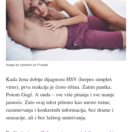
Image by standret on Freepik
Kada žena dobije dijagnozu HSV (herpes simplex
virus), prva reakcija je često tišina. Zatim panika.
Potom Gugl. A onda – sve više pitanja i sve manje
jasnoće. Zato ovaj tekst pišemo kao mesto istine,
razumevanja i konkretnih informacija, bez drame i
senzacije, ali i bez lažnog umirivanja.