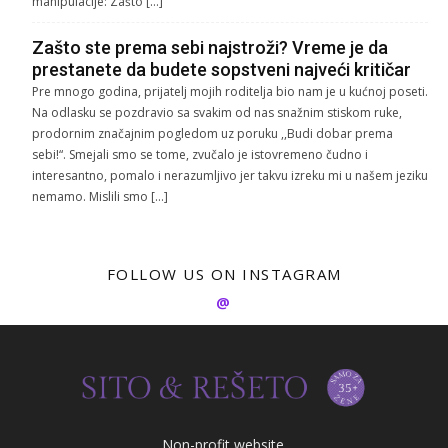
manipulacije: Zašto […]
Zašto ste prema sebi najstroži? Vreme je da
prestanete da budete sopstveni najveći kritičar
Pre mnogo godina, prijatelj mojih roditelja bio nam je u kućnoj poseti.
Na odlasku se pozdravio sa svakim od nas snažnim stiskom ruke,
prodornim značajnim pogledom uz poruku ,,Budi dobar prema
sebi!“. Smejali smo se tome, zvučalo je istovremeno čudno i
interesantno, pomalo i nerazumljivo jer takvu izreku mi u našem jeziku
nemamo. Mislili smo […]
FOLLOW US ON INSTAGRAM
@
Non-profit website.