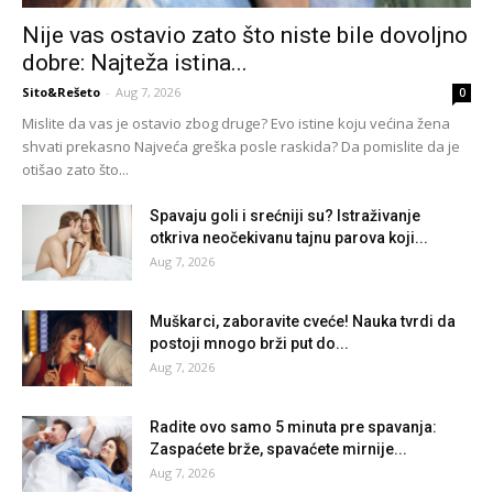
Nije vas ostavio zato što niste bile dovoljno
dobre: Najteža istina...
Sito&Rešeto
-
Aug 7, 2026
0
Mislite da vas je ostavio zbog druge? Evo istine koju većina žena
shvati prekasno Najveća greška posle raskida? Da pomislite da je
otišao zato što...
Spavaju goli i srećniji su? Istraživanje
otkriva neočekivanu tajnu parova koji...
Aug 7, 2026
Muškarci, zaboravite cveće! Nauka tvrdi da
postoji mnogo brži put do...
Aug 7, 2026
Radite ovo samo 5 minuta pre spavanja:
Zaspaćete brže, spavaćete mirnije...
Aug 7, 2026