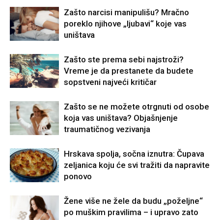
Zašto narcisi manipulišu? Mračno
poreklo njihove „ljubavi“ koje vas
uništava
Zašto ste prema sebi najstroži?
Vreme je da prestanete da budete
sopstveni najveći kritičar
Zašto se ne možete otrgnuti od osobe
koja vas uništava? Objašnjenje
traumatičnog vezivanja
Hrskava spolja, sočna iznutra: Čupava
zeljanica koju će svi tražiti da napravite
ponovo
Žene više ne žele da budu „poželjne“
po muškim pravilima – i upravo zato