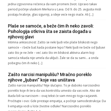
jedna izgovorena rečenica da vam promeni život. Upravo takav
period počinje ulaskom Merkura u Lava. Od 9. do 25. avgusta misli
postaju hrabrije, glas sigurniji, a ideje veće nego inače. Ali […]
Plaše se samoće, a beže čim ih neko zavoli:
Psihologija otkriva šta se zaista događa u
njihovoj glavi
Intimna anksioznost: Zašto se neki ljudi više plaše bliskosti nego
samoće – i beže baš kada postane lepo? Neki ljudi ne beže od ljubavi
zato što je ne žele – već zato što im bliskost aktivira alarm koji
samoća nikada nije umela da uključi. Žale se da su sami… a onda
pobegnu čim ih neko […]
Zašto narcisi manipulišu? Mračno poreklo
njihove „ljubavi“ koje vas uništava
Zašto narcisi manipulišu? Nije slučajno. To je duboko narcisoidno
poreklo koje ih tera da vas kontrolišu umesto da vas vole. Ako ste
ikada bili sa narcisom – ovaj tekst će vam mnogo toga razjasniti.
Pročitajte i ovo: Gde prestaje empatija, a počinje samodestrukcija: Da
li empatija vodi u loše životne odluke? Narcisoidno poreklo