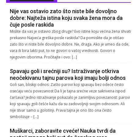
Nije vas ostavio zato što niste bile dovoljno
dobre: Najteža istina koju svaka žena mora da
čuje posle raskida
Mislite da vas je ostavio zbog druge? Evo istine koju većina žena shvati
prekasno Najveća greška posle raskida? Da pomislite da je otišao
zato što vi niste bile dovoljno dobre. Ne, draga. Ako je umeo da ode,
vara ili bira lakši put, to ne govori o vašoj vrednosti. Govori o
njegovim izborima. Pročitajte i ovo: […]
Spavaju goli i srećniji su? Istraživanje otkriva
neočekivanu tajnu parova koji imaju bolji odnos
Goli san, bliskiji odnos: Zašto parovi koji spavaju bez odeće često
osećaju veću povezanost Da li je tajna srećne veze sakrivena ispod
čaršava? Jedno istraživanje pokazalo je zanimljivu povezanost: parovi
koji spavaju goli češće kažu da su zadovoljniji svojim odnosom. Ali
nije stvar samo u golotinji. Prava tajna je ono što ona često
simbolizuje – […]
Muškarci, zaboravite cveće! Nauka tvrdi da