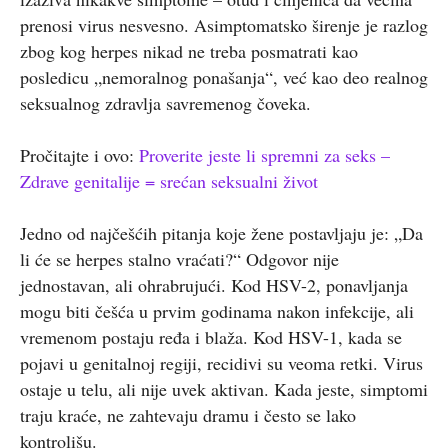
prenosi virus nesvesno. Asimptomatsko širenje je razlog
zbog kog herpes nikad ne treba posmatrati kao
posledicu „nemoralnog ponašanja“, već kao deo realnog
seksualnog zdravlja savremenog čoveka.
Pročitajte i ovo:
Proverite jeste li spremni za seks –
Zdrave genitalije = srećan seksualni život
Jedno od najčešćih pitanja koje žene postavljaju je: „Da
li će se herpes stalno vraćati?“ Odgovor nije
jednostavan, ali ohrabrujući. Kod HSV-2, ponavljanja
mogu biti češća u prvim godinama nakon infekcije, ali
vremenom postaju ređa i blaža. Kod HSV-1, kada se
pojavi u genitalnoj regiji, recidivi su veoma retki. Virus
ostaje u telu, ali nije uvek aktivan. Kada jeste, simptomi
traju kraće, ne zahtevaju dramu i često se lako
kontrolišu.