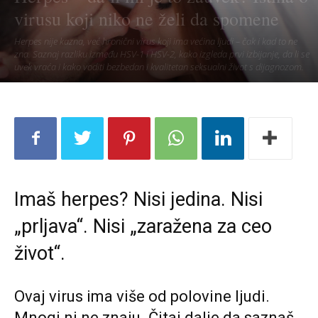
virusu koji niko ne želi da spomene
Herpes nije kazna, već hronični virus koji ima većina ljudi – čak i kad to ne
zna. Saznaj razliku između HSV-1 i HSV-2, kako izgleda prvi izbijanje, da li se
uvek vraća i kako voditi bezbedan i kvalitetan seksualni život s dijagnozom.
Imaš herpes? Nisi jedina. Nisi
„prljava“. Nisi „zaražena za ceo
život“.
Ovaj virus ima više od polovine ljudi.
Mnogi ni ne znaju. Čitaj dalje da saznaš