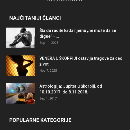
NAJČITANIJI ČLANCI
Šta da radite kada njemu „ne može da se
digne“ –...
Sep 11, 2025
VENERA U ŠKORPIJI ostavlja tragove za ceo
život
Nov 7, 2025
Astrologija: Jupiter u Škorpiji, od
10.10.2017. do 8.11.2018.
Sep 1, 2017
POPULARNE KATEGORIJE