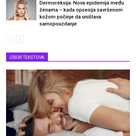
Dermoreksija: Nova epidemija među
ženama – kada opsesija savršenom
kožom počinje da uništava
samopouzdanje
IZBOR TEKSTOVA