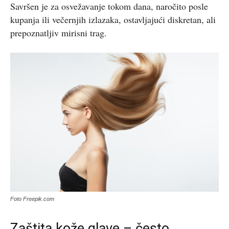
Savršen je za osvežavanje tokom dana, naročito posle
kupanja ili večernjih izlazaka, ostavljajući diskretan, ali
prepoznatljiv mirisni trag.
Foto Freepik.com
Zaštita kože glave – često