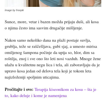
Image by freepik
Sunce, more, vetar i bazen možda prijaju duši, ali kosa
o njima često ima sasvim drugačije mišljenje.
Nakon samo nekoliko dana na plaži postaje suvlja,
grublja, teže se raščešljava, gubi sjaj, a umesto mirisa
omiljenog šampona počinje da upija so, hlor, dim sa
roštilja, znoj i sve ono što leti nosi vazduh. Mnoge žene
ulažu u kvalitetnu negu lica i tela, ali zaboravljaju da je
upravo kosa jedan od delova tela koji je tokom leta
najizloženiji spoljnim uticajima.
Pročitajte i ovo:
Terapija kiseonikom za kosu – šta je
to, kako deluje i kome je namenjena