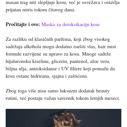
masan trag niti slepljuje kosu, već je osvežava i ostavlja
prijatan miris tokom čitavog dana.
Pročitajte i ovo:
Maska za detoksikaciju kose
Za razliku od klasičnih parfema, koji zbog visokog
sadržaja alkohola mogu dodatno isušiti vlas, hair mist
formule razvijene su upravo za kosu. Mnoge sadrže
hijaluronsku kiselinu, glicerin, pantenol, aloe veru,
biljna ulja, antioksidanse i UV filtere koji pomažu da
kosa ostane hidrirana, sjajna i zaštićena.
Zbog toga više nisu samo luksuzni dodatak beauty
rutini, već postaju važan saveznik tokom letnjih meseci.