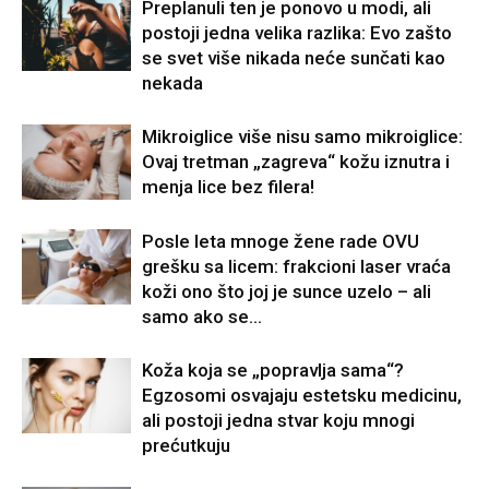
Preplanuli ten je ponovo u modi, ali
postoji jedna velika razlika: Evo zašto
se svet više nikada neće sunčati kao
nekada
Mikroiglice više nisu samo mikroiglice:
Ovaj tretman „zagreva“ kožu iznutra i
menja lice bez filera!
Posle leta mnoge žene rade OVU
grešku sa licem: frakcioni laser vraća
koži ono što joj je sunce uzelo – ali
samo ako se...
Koža koja se „popravlja sama“?
Egzosomi osvajaju estetsku medicinu,
ali postoji jedna stvar koju mnogi
prećutkuju