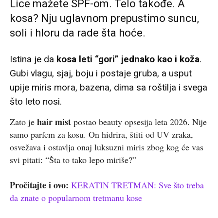
Lice mažete SPF-om. Telo takođe. A
kosa? Nju uglavnom prepustimo suncu,
soli i hloru da rade šta hoće.
Istina je da
kosa leti “gori” jednako kao i koža
.
Gubi vlagu, sjaj, boju i postaje gruba, a usput
upije miris mora, bazena, dima sa roštilja i svega
što leto nosi.
hair mist
Zato je
postao beauty opsesija leta 2026. Nije
samo parfem za kosu. On hidrira, štiti od UV zraka,
osvežava i ostavlja onaj luksuzni miris zbog kog će vas
svi pitati: “Šta to tako lepo miriše?”
Pročitajte i ovo:
KERATIN TRETMAN: Sve što treba
da znate o popularnom tretmanu kose