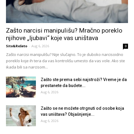
Zašto narcisi manipulišu? Mračno poreklo
njihove „ljubavi“ koje vas uništava
Sito&Rešeto
-
Aug 6, 2026
0
Zašto narcisi manipulišu? Nije slučajno. To je duboko narcisoidno
poreklo koje ih tera da vas kontrolišu umesto da vas vole. Ako ste
ikada bili sa narcisom...
Zašto ste prema sebi najstroži? Vreme je da
prestanete da budete...
Aug 6, 2026
Zašto se ne možete otrgnuti od osobe koja
vas uništava? Objašnjenje...
Aug 6, 2026