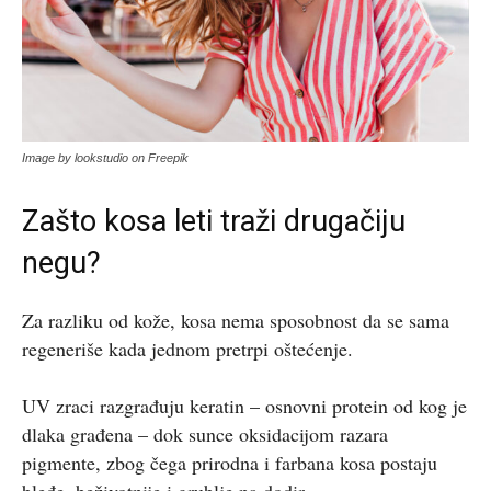
Image by lookstudio on Freepik
Zašto kosa leti traži drugačiju
negu?
Za razliku od kože, kosa nema sposobnost da se sama
regeneriše kada jednom pretrpi oštećenje.
UV zraci razgrađuju keratin – osnovni protein od kog je
dlaka građena – dok sunce oksidacijom razara
pigmente, zbog čega prirodna i farbana kosa postaju
bleđe, beživotnije i grublje na dodir.