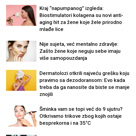
Kraj “napumpanog” izgleda:
Biostimulatori kolagena su novi anti-
aging hit za žene koje žele prirodno
mlađe lice
Nije sujeta, već mentalno zdravlje:
Zašto žene koje neguju sebe imaju
više samopouzdanja
Dermatolozi otkrili najveću grešku koju
pravimo sa dezodoransom: Evo kada
treba da ga nanosite da biste se manje
znojili
Šminka vam se topi već do 9 ujutru?
Otkrivamo trikove zbog kojih ostaje
besprekorna i na 35°C