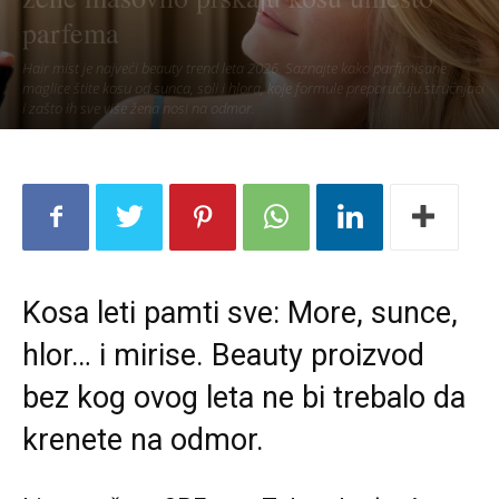
parfema
Hair mist je najveći beauty trend leta 2026. Saznajte kako parfimisane
maglice štite kosu od sunca, soli i hlora, koje formule preporučuju stručnjaci
i zašto ih sve više žena nosi na odmor.
Kosa leti pamti sve: More, sunce,
hlor… i mirise. Beauty proizvod
bez kog ovog leta ne bi trebalo da
krenete na odmor.