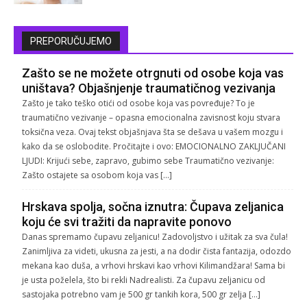
PREPORUČUJEMO
Zašto se ne možete otrgnuti od osobe koja vas
uništava? Objašnjenje traumatičnog vezivanja
Zašto je tako teško otići od osobe koja vas povređuje? To je
traumatično vezivanje – opasna emocionalna zavisnost koju stvara
toksična veza. Ovaj tekst objašnjava šta se dešava u vašem mozgu i
kako da se oslobodite. Pročitajte i ovo: EMOCIONALNO ZAKLJUČANI
LJUDI: Krijući sebe, zapravo, gubimo sebe Traumatično vezivanje:
Zašto ostajete sa osobom koja vas […]
Hrskava spolja, sočna iznutra: Čupava zeljanica
koju će svi tražiti da napravite ponovo
Danas spremamo čupavu zeljanicu! Zadovoljstvo i užitak za sva čula!
Zanimljiva za videti, ukusna za jesti, a na dodir čista fantazija, odozdo
mekana kao duša, a vrhovi hrskavi kao vrhovi Kilimandžara! Sama bi
je usta poželela, što bi rekli Nadrealisti. Za čupavu zeljanicu od
sastojaka potrebno vam je 500 gr tankih kora, 500 gr zelja […]