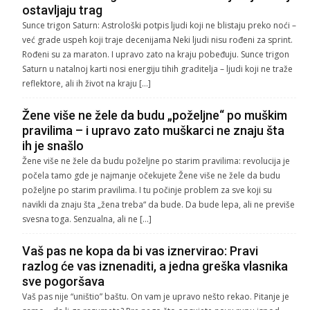
ostavljaju trag
Sunce trigon Saturn: Astrološki potpis ljudi koji ne blistaju preko noći –
već grade uspeh koji traje decenijama Neki ljudi nisu rođeni za sprint.
Rođeni su za maraton. I upravo zato na kraju pobeđuju. Sunce trigon
Saturn u natalnoj karti nosi energiju tihih graditelja – ljudi koji ne traže
reflektore, ali ih život na kraju […]
Žene više ne žele da budu „poželjne“ po muškim
pravilima – i upravo zato muškarci ne znaju šta
ih je snašlo
Žene više ne žele da budu poželjne po starim pravilima: revolucija je
počela tamo gde je najmanje očekujete Žene više ne žele da budu
poželjne po starim pravilima. I tu počinje problem za sve koji su
navikli da znaju šta „žena treba“ da bude. Da bude lepa, ali ne previše
svesna toga. Senzualna, ali ne […]
Vaš pas ne kopa da bi vas iznervirao: Pravi
razlog će vas iznenaditi, a jedna greška vlasnika
sve pogoršava
Vaš pas nije “uništio” baštu. On vam je upravo nešto rekao. Pitanje je