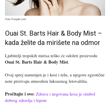
Foto Freepik.com
Ouai St. Barts Hair & Body Mist –
kada želite da mirišete na odmor
Ljubitelji tropskih mirisa teško će odoleti proizvodu
Ouai St. Barts Hair & Body Mist
.
Ovaj sprej namenjen je i kosi i telu, a njegove egzotične
note prizivaju atmosferu luksuznog letovališta.
Pročitajte i ovo:
Zdrava i negovana kosa je simbol
dobrog zdravlja i lepote