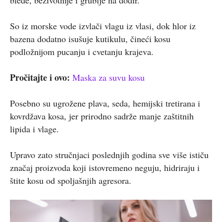
So iz morske vode izvlači vlagu iz vlasi, dok hlor iz
bazena dodatno isušuje kutikulu, čineći kosu
podložnijom pucanju i cvetanju krajeva.
Pročitajte i ovo:
Maska za suvu kosu
Posebno su ugrožene plava, seda, hemijski tretirana i
kovrdžava kosa, jer prirodno sadrže manje zaštitnih
lipida i vlage.
Upravo zato stručnjaci poslednjih godina sve više ističu
značaj proizvoda koji istovremeno neguju, hidriraju i
štite kosu od spoljašnjih agresora.