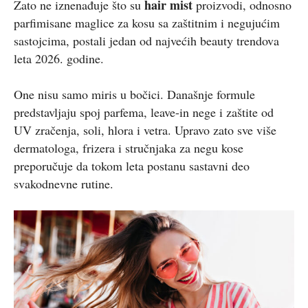
hair mist
Zato ne iznenađuje što su
proizvodi, odnosno
parfimisane maglice za kosu sa zaštitnim i negujućim
sastojcima, postali jedan od najvećih beauty trendova
leta 2026. godine.
One nisu samo miris u bočici. Današnje formule
predstavljaju spoj parfema, leave-in nege i zaštite od
UV zračenja, soli, hlora i vetra. Upravo zato sve više
dermatologa, frizera i stručnjaka za negu kose
preporučuje da tokom leta postanu sastavni deo
svakodnevne rutine.