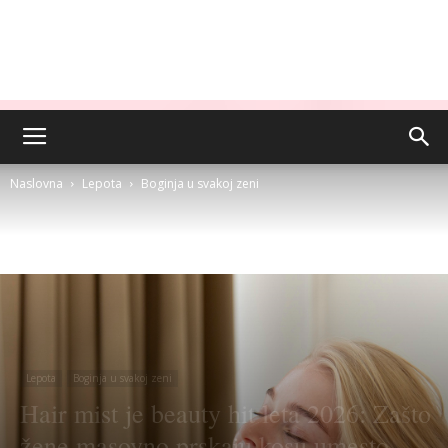
Naslovna
Lepota
Boginja u svakoj zeni
Lepota
Boginja u svakoj zeni
Hair mist je beauty hit leta 2026: Zašto
žene masovno prskaju kosu umesto