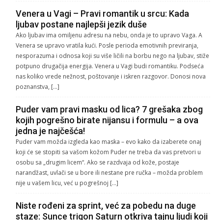
Venera u Vagi – Pravi romantik u srcu: Kada
ljubav postane najlepši jezik duše
Ako ljubav ima omiljenu adresu na nebu, onda je to upravo Vaga. A
Venera se upravo vratila kući. Posle perioda emotivnih previranja,
nesporazuma i odnosa koji su više ličili na borbu nego na ljubav, stiže
potpuno drugačija energija. Venera u Vagi budi romantiku. Podseća
nas koliko vrede nežnost, poštovanje i iskren razgovor. Donosi nova
poznanstva, […]
Puder vam pravi masku od lica? 7 grešaka zbog
kojih pogrešno birate nijansu i formulu – a ova
jedna je najčešća!
Puder vam možda izgleda kao maska – evo kako da izaberete onaj
koji će se stopiti sa vašom kožom Puder ne treba da vas pretvori u
osobu sa „drugim licem“. Ako se razdvaja od kože, postaje
narandžast, uvlači se u bore ili nestane pre ručka – možda problem
nije u vašem licu, već u pogrešnoj […]
Niste rođeni za sprint, već za pobedu na duge
staze: Sunce trigon Saturn otkriva tajnu ljudi koji