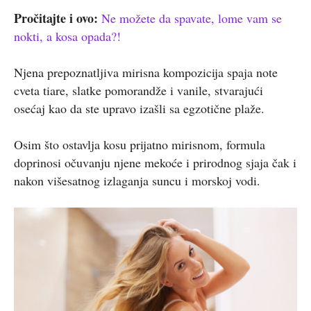
Pročitajte i ovo:
Ne možete da spavate, lome vam se
nokti, a kosa opada?!
Njena prepoznatljiva mirisna kompozicija spaja note
cveta tiare, slatke pomorandže i vanile, stvarajući
osećaj kao da ste upravo izašli sa egzotične plaže.
Osim što ostavlja kosu prijatno mirisnom, formula
doprinosi očuvanju njene mekoće i prirodnog sjaja čak i
nakon višesatnog izlaganja suncu i morskoj vodi.