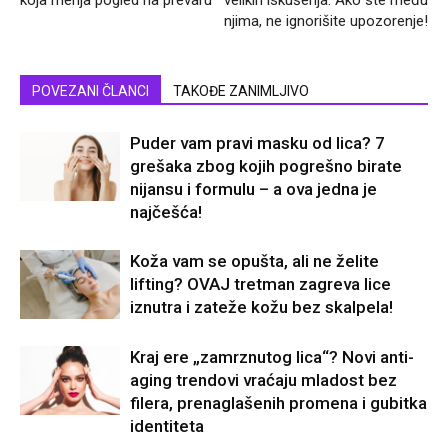
njima, ne ignorišite upozorenje!
POVEZANI ČLANCI
TAKOĐE ZANIMLJIVO
Puder vam pravi masku od lica? 7
grešaka zbog kojih pogrešno birate
nijansu i formulu – a ova jedna je
najčešća!
Koža vam se opušta, ali ne želite
lifting? OVAJ tretman zagreva lice
iznutra i zateže kožu bez skalpela!
Kraj ere „zamrznutog lica“? Novi anti-
aging trendovi vraćaju mladost bez
filera, prenaglašenih promena i gubitka
identiteta