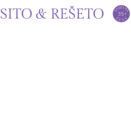
Sito&Rešeto