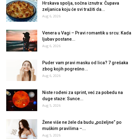
Hrskava spolja, sočna iznutra: Čupava
zeljanica koju će svi tražiti da...
Aug 6, 2026
Venera u Vagi – Pravi romantik u srcu: Kada
ljubav postane...
Aug 6, 2026
Puder vam pravi masku od lica? 7 grešaka
zbog kojih pogrešno...
Aug 6, 2026
Niste rođeni za sprint, već za pobedu na
duge staze: Sunce...
Aug 5, 2026
Žene više ne žele da budu „poželjne“ po
muškim pravilima –...
Aug 5, 2026