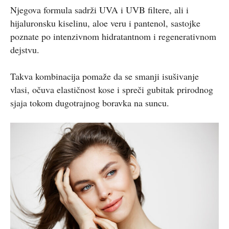
Njegova formula sadrži UVA i UVB filtere, ali i
hijaluronsku kiselinu, aloe veru i pantenol, sastojke
poznate po intenzivnom hidratantnom i regenerativnom
dejstvu.
Takva kombinacija pomaže da se smanji isušivanje
vlasi, očuva elastičnost kose i spreči gubitak prirodnog
sjaja tokom dugotrajnog boravka na suncu.