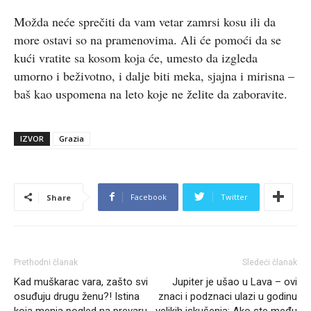
Možda neće sprečiti da vam vetar zamrsi kosu ili da
more ostavi so na pramenovima. Ali će pomoći da se
kući vratite sa kosom koja će, umesto da izgleda
umorno i beživotno, i dalje biti meka, sjajna i mirisna –
baš kao uspomena na leto koje ne želite da zaboravite.
IZVOR
Grazia
Facebook
Twitter
Share
Prethodni članak
Sledeći članak
Kad muškarac vara, zašto svi
Jupiter je ušao u Lava – ovi
osuđuju drugu ženu?! Istina
znaci i podznaci ulazi u godinu
koja menja pogled na prevaru
velikih iskušenja: Ako ste među