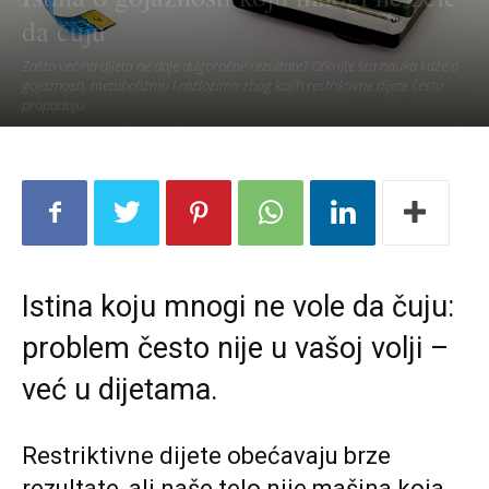
da čuju
Zašto većina dijeta ne daje dugoročne rezultate? Otkrijte šta nauka kaže o
gojaznosti, metabolizmu i razlozima zbog kojih restriktivne dijete često
propadaju.
Istina koju mnogi ne vole da čuju:
problem često nije u vašoj volji –
već u dijetama.
Restriktivne dijete obećavaju brze
rezultate, ali naše telo nije mašina koja