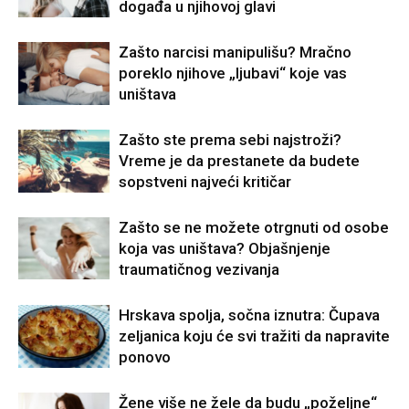
događa u njihovoj glavi
Zašto narcisi manipulišu? Mračno
poreklo njihove „ljubavi“ koje vas
uništava
Zašto ste prema sebi najstroži?
Vreme je da prestanete da budete
sopstveni najveći kritičar
Zašto se ne možete otrgnuti od osobe
koja vas uništava? Objašnjenje
traumatičnog vezivanja
Hrskava spolja, sočna iznutra: Čupava
zeljanica koju će svi tražiti da napravite
ponovo
Žene više ne žele da budu „poželjne“