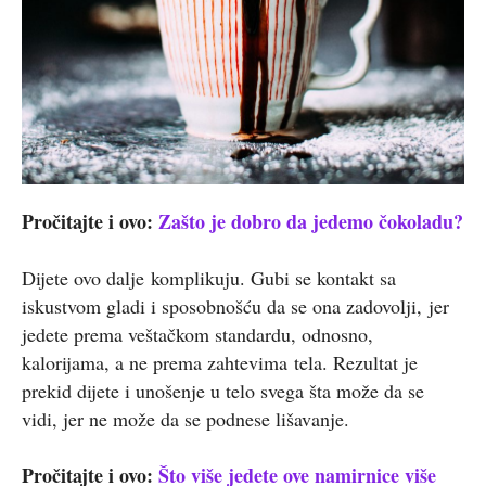
Pročitajte i ovo:
Zašto je dobro da jedemo čokoladu?
Dijete ovo dalje komplikuju. Gubi se kontakt sa
iskustvom gladi i sposobnošću da se ona zadovolji, jer
jedete prema veštačkom standardu, odnosno,
kalorijama, a ne prema zahtevima tela. Rezultat je
prekid dijete i unošenje u telo svega šta može da se
vidi, jer ne može da se podnese lišavanje.
Pročitajte i ovo:
Što više jedete ove namirnice više