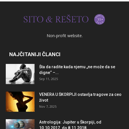
Non-profit website.
NAJČITANIJI ČLANCI
Šta da radite kada njemu „ne može da se
digne“ –...
Sep 11, 2025
VENERA U ŠKORPIJI ostavlja tragove za ceo
život
Nov 7, 2025
Astrologija: Jupiter u Škorpiji, od
10.10.2017. do 8.11.2018.