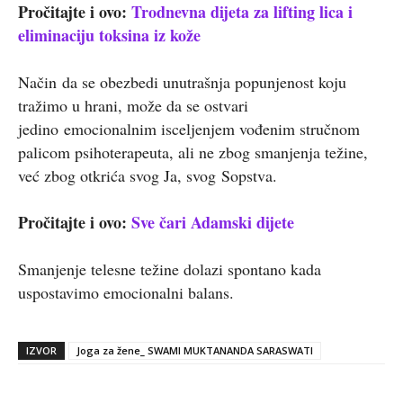
Pročitajte i ovo:
Trodnevna dijeta za lifting lica i
eliminaciju toksina iz kože
Način da se obezbedi unutrašnja popunjenost koju
tražimo u hrani, može da se ostvari
jedino emocionalnim isceljenjem vođenim stručnom
palicom psihoterapeuta, ali ne zbog smanjenja težine,
već zbog otkrića svog Ja, svog Sopstva.
Pročitajte i ovo:
Sve čari Adamski dijete
Smanjenje telesne težine dolazi spontano kada
uspostavimo emocionalni balans.
IZVOR
Joga za žene_ SWAMI MUKTANANDA SARASWATI