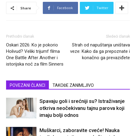
Facebook
Twitter
Share
Prethodni članak
Sledeći članak
Oskari 2026: Ko je pokorio
Strah od napuštanja uništava
Holivud? Veliki trijumf filma
veze: Kako da ga prepoznate i
One Battle After Another i
konačno ga prevaziđete
istorijska noć za film Sinners
POVEZANI ČLANCI
TAKOĐE ZANIMLJIVO
Spavaju goli i srećniji su? Istraživanje
otkriva neočekivanu tajnu parova koji
imaju bolji odnos
Muškarci, zaboravite cveće! Nauka