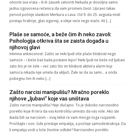
otvoriti sva vrata – ili ih zauvek zatvoriti Nekada je dovoljna samo
jedna izgovorena rečenica da vam promeni život. Upravo takav
period počinje ulaskom Merkura u Lava. Od 9. do 25. avgusta misli
postaju hrabrije, glas sigurniji, a ideje veće nego inače. Ali […]
Plaše se samoće, a beže čim ih neko zavoli:
Psihologija otkriva šta se zaista događa u
njihovoj glavi
Intimna anksioznost: Zašto se neki ljudi više plaše bliskosti nego
samoće – i beže baš kada postane lepo? Neki ljudi ne beže od ljubavi
zato što je ne žele – već zato što im bliskost aktivira alarm koji
samoća nikada nije umela da uključi. Žale se da su sami… a onda
pobegnu čim ih neko […]
Zašto narcisi manipulišu? Mračno poreklo
njihove „ljubavi“ koje vas uništava
Zašto narcisi manipulišu? Nije slučajno. To je duboko narcisoidno
poreklo koje ih tera da vas kontrolišu umesto da vas vole. Ako ste
ikada bili sa narcisom – ovaj tekst će vam mnogo toga razjasniti.
Pročitajte i ovo: Gde prestaje empatija, a počinje samodestrukcija: Da
li empatija vodi u loše životne odluke? Narcisoidno poreklo