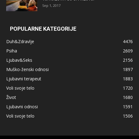
Sep 1, 2017
POPULARNE KATEGORIJE
Duh&Zdravlje
4476
Psiha
2609
Ljubav&Seks
2156
Muško-ženski odnosi
1897
Ljubavni terapeut
1883
Voli svoje telo
1720
Život
1680
Ljubavni odnosi
1591
Voli svoje telo
1506