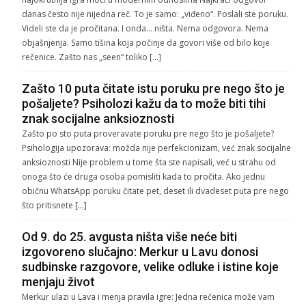
danas često nije nijedna reč. To je samo: „viđeno“. Poslali ste poruku.
Videli ste da je pročitana. I onda… ništa. Nema odgovora. Nema
objašnjenja. Samo tišina koja počinje da govori više od bilo koje
rečenice. Zašto nas „seen“ toliko […]
Zašto 10 puta čitate istu poruku pre nego što je
pošaljete? Psiholozi kažu da to može biti tihi
znak socijalne anksioznosti
Zašto po sto puta proveravate poruku pre nego što je pošaljete?
Psihologija upozorava: možda nije perfekcionizam, već znak socijalne
anksioznosti Nije problem u tome šta ste napisali, već u strahu od
onoga što će druga osoba pomisliti kada to pročita. Ako jednu
običnu WhatsApp poruku čitate pet, deset ili dvadeset puta pre nego
što pritisnete […]
Od 9. do 25. avgusta ništa više neće biti
izgovoreno slučajno: Merkur u Lavu donosi
sudbinske razgovore, velike odluke i istine koje
menjaju život
Merkur ulazi u Lava i menja pravila igre: Jedna rečenica može vam