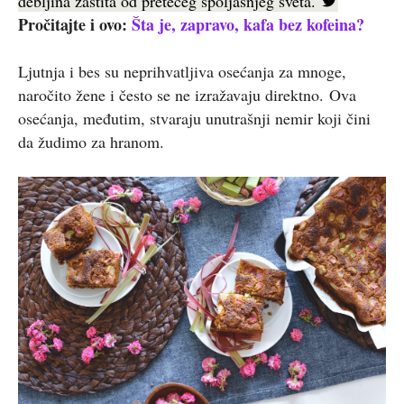
debljina zaštita od pretećeg spoljašnjeg sveta.
Pročitajte i ovo:
Šta je, zapravo, kafa bez kofeina?
Ljutnja i bes su neprihvatljiva osećanja za mnoge,
naročito žene i često se ne izražavaju direktno. Ova
osećanja, međutim, stvaraju unutrašnji nemir koji čini
da žudimo za hranom.