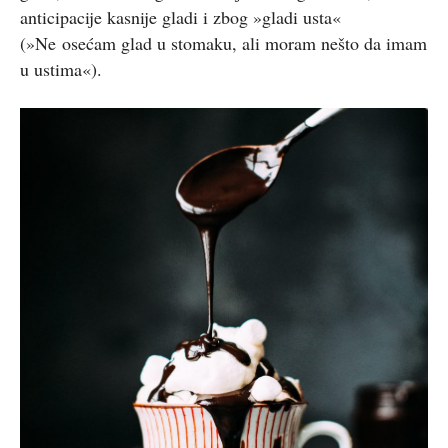
anticipacije kasnije gladi i zbog »gladi usta«
(»Ne osećam glad u stomaku, ali moram nešto da imam
u ustima«).