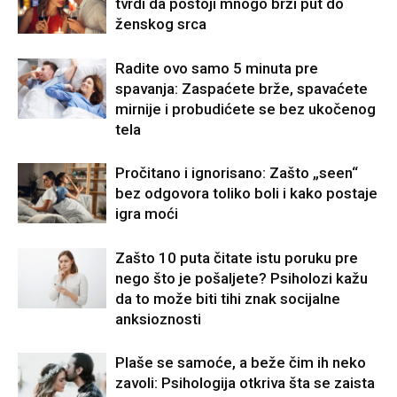
tvrdi da postoji mnogo brži put do
ženskog srca
Radite ovo samo 5 minuta pre
spavanja: Zaspaćete brže, spavaćete
mirnije i probudićete se bez ukočenog
tela
Pročitano i ignorisano: Zašto „seen“
bez odgovora toliko boli i kako postaje
igra moći
Zašto 10 puta čitate istu poruku pre
nego što je pošaljete? Psiholozi kažu
da to može biti tihi znak socijalne
anksioznosti
Plaše se samoće, a beže čim ih neko
zavoli: Psihologija otkriva šta se zaista