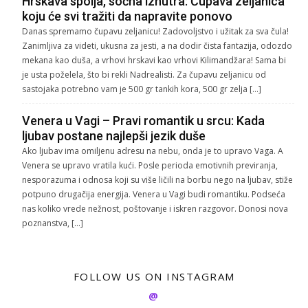
Hrskava spolja, sočna iznutra: Čupava zeljanica
koju će svi tražiti da napravite ponovo
Danas spremamo čupavu zeljanicu! Zadovoljstvo i užitak za sva čula!
Zanimljiva za videti, ukusna za jesti, a na dodir čista fantazija, odozdo
mekana kao duša, a vrhovi hrskavi kao vrhovi Kilimandžara! Sama bi
je usta poželela, što bi rekli Nadrealisti. Za čupavu zeljanicu od
sastojaka potrebno vam je 500 gr tankih kora, 500 gr zelja […]
Venera u Vagi – Pravi romantik u srcu: Kada
ljubav postane najlepši jezik duše
Ako ljubav ima omiljenu adresu na nebu, onda je to upravo Vaga. A
Venera se upravo vratila kući. Posle perioda emotivnih previranja,
nesporazuma i odnosa koji su više ličili na borbu nego na ljubav, stiže
potpuno drugačija energija. Venera u Vagi budi romantiku. Podseća
nas koliko vrede nežnost, poštovanje i iskren razgovor. Donosi nova
poznanstva, […]
FOLLOW US ON INSTAGRAM
@