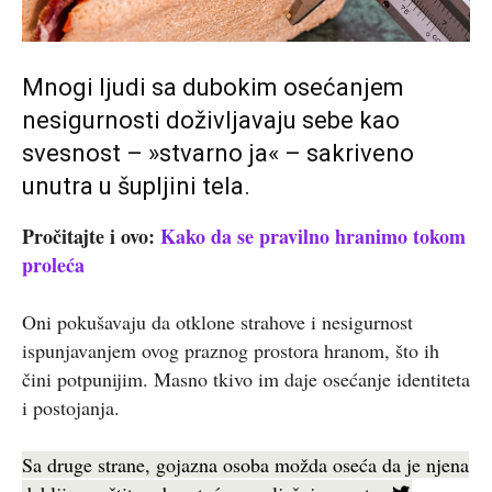
Mnogi ljudi sa dubokim osećanjem
nesigurnosti doživljavaju sebe kao
svesnost – »stvarno ja« – sakriveno
unutra u šupljini tela.
Pročitajte i ovo:
Kako da se pravilno hranimo tokom
proleća
Oni pokušavaju da otklone strahove i nesigurnost
ispunjavanjem ovog praznog prostora hranom, što ih
čini potpunijim. Masno tkivo im daje osećanje identiteta
i postojanja.
Sa druge strane, gojazna osoba možda oseća da je njena