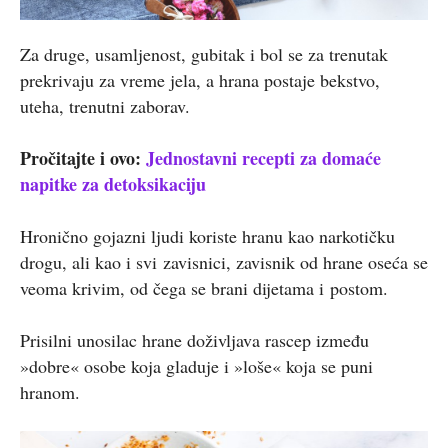
Za druge, usamljenost, gubitak i bol se za trenutak
prekrivaju za vreme jela, a hrana postaje bekstvo,
uteha, trenutni zaborav.
Pročitajte i ovo:
Jednostavni recepti za domaće
napitke za detoksikaciju
Hronično gojazni ljudi koriste hranu kao narkotičku
drogu, ali kao i svi zavisnici, zavisnik od hrane oseća se
veoma krivim, od čega se brani dijetama i postom.
Prisilni unosilac hrane doživljava rascep između
»dobre« osobe koja gladuje i »loše« koja se puni
hranom.