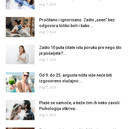
Aug 7, 2026
Pročitano i ignorisano: Zašto „seen“ bez
odgovora toliko boli i kako...
Aug 7, 2026
Zašto 10 puta čitate istu poruku pre nego što
je pošaljete?...
Aug 7, 2026
Od 9. do 25. avgusta ništa više neće biti
izgovoreno slučajno:...
Aug 7, 2026
Plaše se samoće, a beže čim ih neko zavoli:
Psihologija otkriva...
Aug 6, 2026