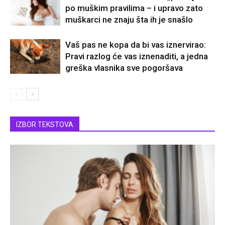
po muškim pravilima – i upravo zato
muškarci ne znaju šta ih je snašlo
Vaš pas ne kopa da bi vas iznervirao:
Pravi razlog će vas iznenaditi, a jedna
greška vlasnika sve pogoršava
IZBOR TEKSTOVA