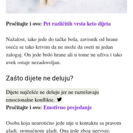
Pročitajte i ovo:
Pet različitih vrsta keto dijeta
Nažalost, iako jede do tačke bola, zavisnik od hrane
oseća se tako krivim da ne može da oseti ni jedan
zalogaj. On jede brdo hrane ali u tome ne uživa i tako
uvek ostaje nezadovoljan.
Zašto dijete ne deluju?
Dijete najčešće ne deluju jer ne razrešavaju
emocionalne konflikte.
Pročitajte i ovo:
Emotivno prejedanje
Osoba koja neurotićno jede nije u kontaktu sa pravom
gladi, stomačnom gladi. Ona jede zbog nervoze,