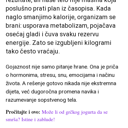
poslušno prati plan iz časopisa. Kada
naglo smanjimo kalorije, organizam se
brani: usporava metabolizam, pojačava
osećaj gladi i čuva svaku rezervu
energije. Zato se izgubljeni kilogrami
tako često vraćaju.
Gojaznost nije samo pitanje hrane. Ona je priča
o hormonima, stresu, snu, emocijama i načinu
života. A rešenje gotovo nikada nije ekstremna
dijeta, već dugoročna promena navika i
razumevanje sopstvenog tela.
Pročitajte i ovo:
Može li od grčkog jogurta da se
smrša? Istine i zablude!