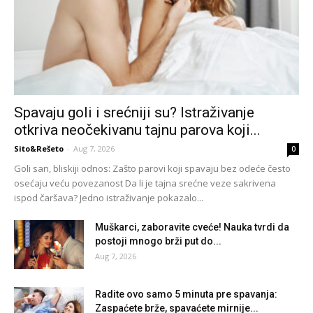
Spavaju goli i srećniji su? Istraživanje
otkriva neočekivanu tajnu parova koji...
Sito&Rešeto
-
Aug 7, 2026
0
Goli san, bliskiji odnos: Zašto parovi koji spavaju bez odeće često
osećaju veću povezanost Da li je tajna srećne veze sakrivena
ispod čaršava? Jedno istraživanje pokazalo...
Muškarci, zaboravite cveće! Nauka tvrdi da
postoji mnogo brži put do...
Aug 7, 2026
Radite ovo samo 5 minuta pre spavanja:
Zaspaćete brže, spavaćete mirnije...