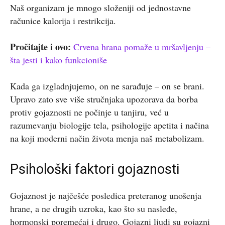
Naš organizam je mnogo složeniji od jednostavne
računice kalorija i restrikcija.
Pročitajte i ovo:
Crvena hrana pomaže u mršavljenju –
šta jesti i kako funkcioniše
Kada ga izgladnjujemo, on ne sarađuje – on se brani.
Upravo zato sve više stručnjaka upozorava da borba
protiv gojaznosti ne počinje u tanjiru, već u
razumevanju biologije tela, psihologije apetita i načina
na koji moderni način života menja naš metabolizam.
Psihološki faktori gojaznosti
Gojaznost je najčešće posledica preteranog unošenja
hrane, a ne drugih uzroka, kao što su nasleđe,
hormonski poremećaj i drugo. Gojazni ljudi su gojazni