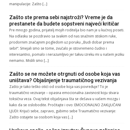
manipulacije: Zašto […]
Zašto ste prema sebi najstroži? Vreme je da
prestanete da budete sopstveni najveći kritičar
Pre mnogo godina, prijatelj mojih roditelja bio nam je u kućnoj poseti.
Na odlasku se pozdravio sa svakim od nas snažnim stiskom ruke,
prodornim značajnim pogledom uz poruku ,,Budi dobar prema
sebi!“. Smejali smo se tome, zvučalo je istovremeno čudno i
interesantno, pomalo i nerazumljivo jer takvu izreku mi u našem jeziku
nemamo. Mislili smo […]
Zašto se ne možete otrgnuti od osobe koja vas
uništava? Objašnjenje traumatičnog vezivanja
Zašto je tako teško otići od osobe koja vas povređuje? To je
traumatično vezivanje – opasna emocionalna zavisnost koju stvara
toksična veza. Ovaj tekst objašnjava šta se dešava u vašem mozgu i
kako da se oslobodite. Pročitajte i ovo: EMOCIONALNO ZAKLJUČANI
LJUDI: Krijući sebe, zapravo, gubimo sebe Traumatično vezivanje:
Zašto ostajete sa osobom koja vas […]