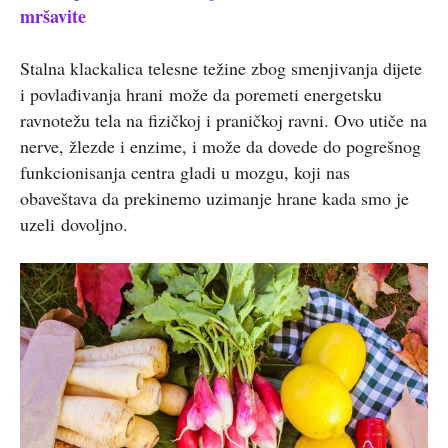
mršavite
Stalna klackalica telesne težine zbog smenjivanja dijete
i povlađivanja hrani može da poremeti energetsku
ravnotežu tela na fizičkoj i praničkoj ravni. Ovo utiče na
nerve, žlezde i enzime, i može da dovede do pogrešnog
funkcionisanja centra gladi u mozgu, koji nas
obaveštava da prekinemo uzimanje hrane kada smo je
uzeli dovoljno.