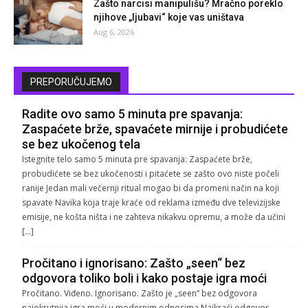
Zašto narcisi manipulišu? Mračno poreklo
njihove „ljubavi“ koje vas uništava
Aug 6, 2026
PREPORUČUJEMO
Radite ovo samo 5 minuta pre spavanja:
Zaspaćete brže, spavaćete mirnije i probudićete
se bez ukočenog tela
Istegnite telo samo 5 minuta pre spavanja: Zaspaćete brže,
probudićete se bez ukočenosti i pitaćete se zašto ovo niste počeli
ranije Jedan mali večernji ritual mogao bi da promeni način na koji
spavate Navika koja traje kraće od reklama između dve televizijske
emisije, ne košta ništa i ne zahteva nikakvu opremu, a može da učini
[…]
Pročitano i ignorisano: Zašto „seen“ bez
odgovora toliko boli i kako postaje igra moći
Pročitano. Viđeno. Ignorisano. Zašto je „seen“ bez odgovora
najokrutnija igra moći u modernim odnosima Najkraći odgovor