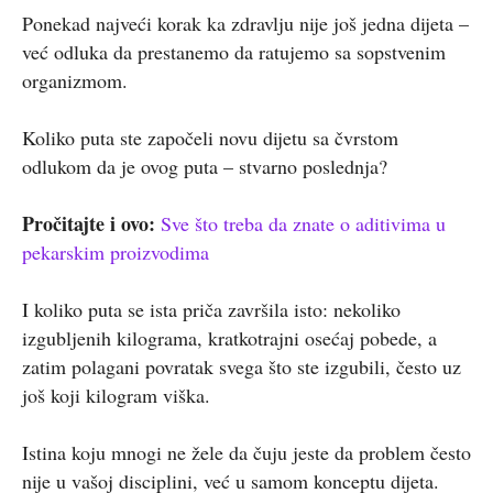
Ponekad najveći korak ka zdravlju nije još jedna dijeta –
već odluka da prestanemo da ratujemo sa sopstvenim
organizmom.
Koliko puta ste započeli novu dijetu sa čvrstom
odlukom da je ovog puta – stvarno poslednja?
Pročitajte i ovo:
Sve što treba da znate o aditivima u
pekarskim proizvodima
I koliko puta se ista priča završila isto: nekoliko
izgubljenih kilograma, kratkotrajni osećaj pobede, a
zatim polagani povratak svega što ste izgubili, često uz
još koji kilogram viška.
Istina koju mnogi ne žele da čuju jeste da problem često
nije u vašoj disciplini, već u samom konceptu dijeta.