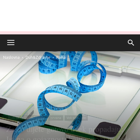
Naslovna
Duh&Zdravlje
Psiha
Budi fit
Duh&Zdravlje
Ishrana
Voli svoje telo
Zašto dijete gotovo uvek propadaju:
Istina o gojaznosti koju mnogi ne žele