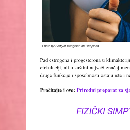
Photo by Sawyer Bengtson on Unsplash
Pad estrogena i progesterona u klimakteri
cirkulaciji, ali u suštini najveći značaj m
druge funkcije i sposobnosti ostaju iste i
Pročitajte i ovo:
Prirodni preparat za sj
FIZIČKI SI