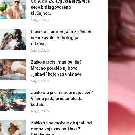
Od 9. do 25. avgusta ništa više
neće biti izgovoreno
slučajno:...
Aug 7, 2026
Plaše se samoće, a beže čim ih
neko zavoli: Psihologija
otkriva...
Aug 6, 2026
Zašto narcisi manipulišu?
Mračno poreklo njihove
„ljubavi“ koje vas uništava
Aug 6, 2026
Zašto ste prema sebi najstroži?
Vreme je da prestanete da
budete...
Aug 6, 2026
Zašto se ne možete otrgnuti od
osobe koja vas uništava?
Objašnjenje...