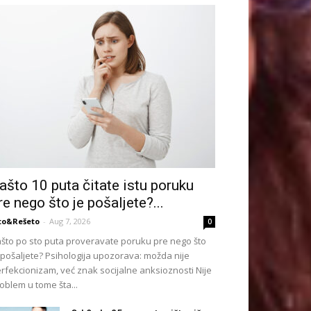
ašto 10 puta čitate istu poruku
re nego što je pošaljete?...
to&Rešeto
-
Aug 7, 2026
0
što po sto puta proveravate poruku pre nego što
 pošaljete? Psihologija upozorava: možda nije
rfekcionizam, već znak socijalne anksioznosti Nije
oblem u tome šta...