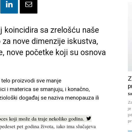
j koincidira sa zrelošću naše
 za nove dimenzije iskustva,
de, nove početke koji su osnova
Z
 telo proizvodi sve manje
p
ici i materica se smanjuju, i konačno,
Si
iziološki događaj se naziva menopauza ili
Za
je
pe
ces koji može da traje nekoliko godina.
pr
pedeset pet godina života, iako ima slučajeva