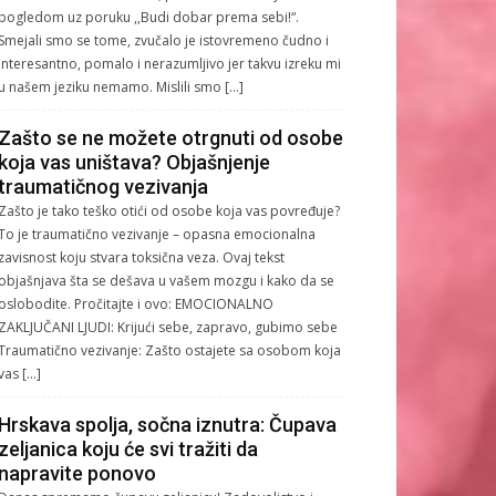
pogledom uz poruku ,,Budi dobar prema sebi!“.
Smejali smo se tome, zvučalo je istovremeno čudno i
interesantno, pomalo i nerazumljivo jer takvu izreku mi
u našem jeziku nemamo. Mislili smo […]
Zašto se ne možete otrgnuti od osobe
koja vas uništava? Objašnjenje
traumatičnog vezivanja
Zašto je tako teško otići od osobe koja vas povređuje?
To je traumatično vezivanje – opasna emocionalna
zavisnost koju stvara toksična veza. Ovaj tekst
objašnjava šta se dešava u vašem mozgu i kako da se
oslobodite. Pročitajte i ovo: EMOCIONALNO
ZAKLJUČANI LJUDI: Krijući sebe, zapravo, gubimo sebe
Traumatično vezivanje: Zašto ostajete sa osobom koja
vas […]
Hrskava spolja, sočna iznutra: Čupava
zeljanica koju će svi tražiti da
napravite ponovo