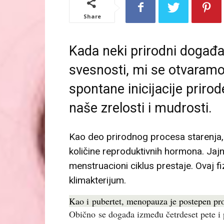
Share
Kada neki prirodni događa
svesnosti, mi se otvaramo
spontane inicijacije priro
naše zrelosti i mudrosti.
Kao deo prirodnog procesa starenja,
količine reproduktivnih hormona. Jajn
menstruacioni ciklus prestaje. Ovaj f
klimakterijum.
Kao i pubertet, menopauza je postepen pro
Obično se događa između četrdeset pete i 