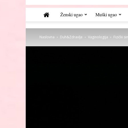
Ženski ugao
Muški ugao
Naslovna
Duh&Zdravlje
Vaginologija
Fizički 