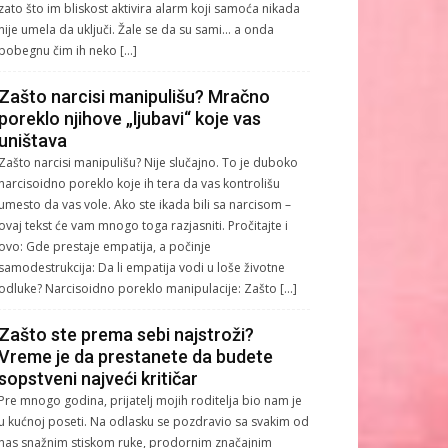
zato što im bliskost aktivira alarm koji samoća nikada
nije umela da uključi. Žale se da su sami… a onda
pobegnu čim ih neko […]
Zašto narcisi manipulišu? Mračno
poreklo njihove „ljubavi“ koje vas
uništava
Zašto narcisi manipulišu? Nije slučajno. To je duboko
narcisoidno poreklo koje ih tera da vas kontrolišu
umesto da vas vole. Ako ste ikada bili sa narcisom –
ovaj tekst će vam mnogo toga razjasniti. Pročitajte i
ovo: Gde prestaje empatija, a počinje
samodestrukcija: Da li empatija vodi u loše životne
odluke? Narcisoidno poreklo manipulacije: Zašto […]
Zašto ste prema sebi najstroži?
Vreme je da prestanete da budete
sopstveni najveći kritičar
Pre mnogo godina, prijatelj mojih roditelja bio nam je
u kućnoj poseti. Na odlasku se pozdravio sa svakim od
nas snažnim stiskom ruke, prodornim značajnim