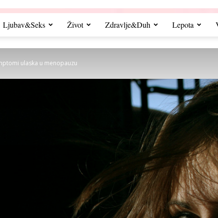
Ljubav&Seks
Život
Zdravlje&Duh
Lepota
simptomi ulaska u menopauzu