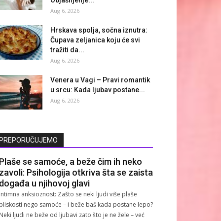
Aug 6, 2026
Hrskava spolja, sočna iznutra:
Čupava zeljanica koju će svi
tražiti da...
Aug 6, 2026
Venera u Vagi – Pravi romantik
u srcu: Kada ljubav postane...
Aug 6, 2026
PREPORUČUJEMO
Plaše se samoće, a beže čim ih neko
zavoli: Psihologija otkriva šta se zaista
događa u njihovoj glavi
Intimna anksioznost: Zašto se neki ljudi više plaše
bliskosti nego samoće – i beže baš kada postane lepo?
Neki ljudi ne beže od ljubavi zato što je ne žele – već