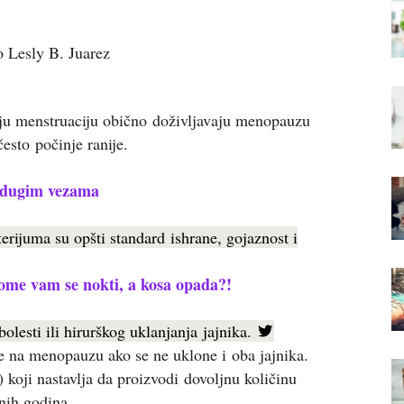
iju menstruaciju obično doživljavaju menopauzu
esto počinje ranije.
u dugim vezama
erijuma su opšti standard ishrane, gojaznost i
lome vam se nokti, a kosa opada?!
esti ili hirurškog uklanjanja jajnika.
če na menopauzu ako se ne uklone i oba jajnika.
) koji nastavlja da proizvodi dovoljnu količinu
nih godina.