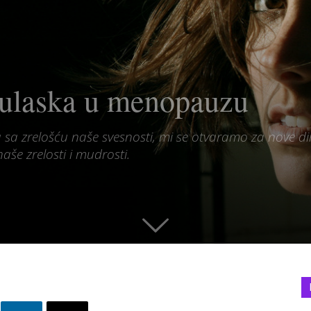
 ulaska u menopauzu
sa zrelošću naše svesnosti, mi se otvaramo za nove dime
aše zrelosti i mudrosti.