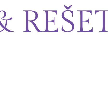
Sito&Rešeto