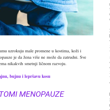
jumu uzrokuju male promene u kostima, koži i
enopauze je da žena više ne može da zatrudni. Sve
 nema nikakvih smetnji ličnom razvoju.
ajnu, bujnu i lepršavu kosu
MPTOMI MENOPAUZE