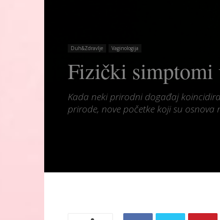
Duh&Zdravlje
Vaginologija
Fizički simptomi
Kada neki prirodni događaj koincidira 
prirode, nove početke koji su osnova n