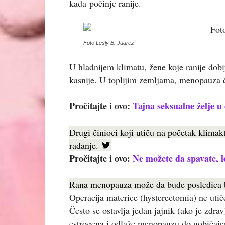
kada počinje ranije.
Foto Lesly B. Juarez
U hladnijem klimatu, žene koje ranije dob
kasnije. U toplijim zemljama, menopauza č
Pročitajte i ovo:
Tajna seksualne želje 
Drugi činioci koji utiču na početak klimakt
rađanje.
Pročitajte i ovo:
Ne možete da spavate, 
Rana menopauza može da bude posledica bol
Operacija materice (hysterectomia) ne uti
Često se ostavlja jedan jajnik (ako je zdrav
estrogena i odlaže menopauzu do uobičaje