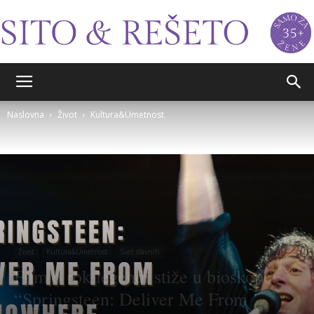
Sito&Rešeto
Naslovna
Život
Kultura&Umetnost
Život
Kultura&Umetnost
Svet slavnih
Film o rok legendi stiže u bioskope:
“Springsteen: Deliver Me From