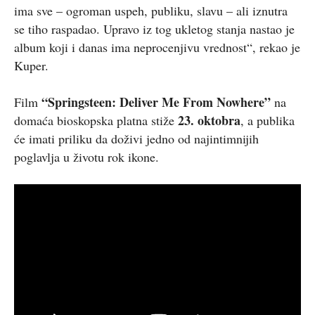
ima sve – ogroman uspeh, publiku, slavu – ali iznutra
se tiho raspadao. Upravo iz tog ukletog stanja nastao je
album koji i danas ima neprocenjivu vrednost“, rekao je
Kuper.
“Springsteen: Deliver Me From Nowhere”
Film
na
23. oktobra
domaća bioskopska platna stiže
, a publika
će imati priliku da doživi jedno od najintimnijih
poglavlja u životu rok ikone.