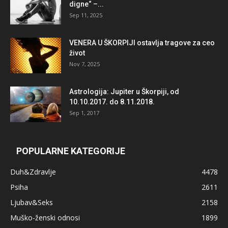
digne“ –...
Sep 11, 2025
VENERA U ŠKORPIJI ostavlja tragove za ceo
život
Nov 7, 2025
Astrologija: Jupiter u Škorpiji, od
10.10.2017. do 8.11.2018.
Sep 1, 2017
POPULARNE KATEGORIJE
Duh&Zdravlje
4478
Psiha
2611
Ljubav&Seks
2158
Muško-ženski odnosi
1899