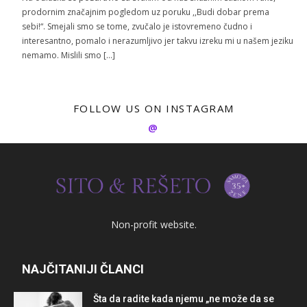
prodornim značajnim pogledom uz poruku ,,Budi dobar prema
sebi!“. Smejali smo se tome, zvučalo je istovremeno čudno i
interesantno, pomalo i nerazumljivo jer takvu izreku mi u našem jeziku
nemamo. Mislili smo […]
FOLLOW US ON INSTAGRAM
@
Non-profit website.
NAJČITANIJI ČLANCI
Šta da radite kada njemu „ne može da se