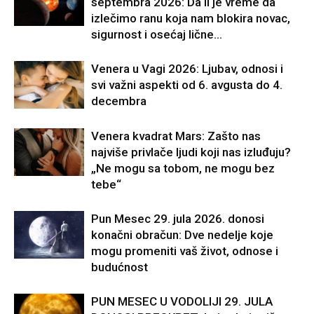
septembra 2026: Da li je vreme da
izlečimo ranu koja nam blokira novac,
sigurnost i osećaj lične...
Venera u Vagi 2026: Ljubav, odnosi i
svi važni aspekti od 6. avgusta do 4.
decembra
Venera kvadrat Mars: Zašto nas
najviše privlače ljudi koji nas izluđuju?
„Ne mogu sa tobom, ne mogu bez
tebe“
Pun Mesec 29. jula 2026. donosi
konačni obračun: Dve nedelje koje
mogu promeniti vaš život, odnose i
budućnost
PUN MESEC U VODOLIJI 29. JULA