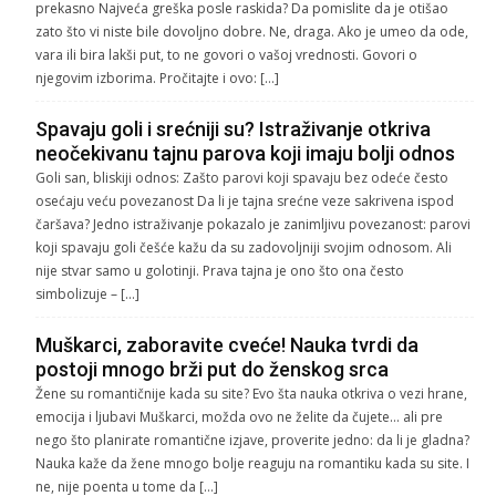
prekasno Najveća greška posle raskida? Da pomislite da je otišao
zato što vi niste bile dovoljno dobre. Ne, draga. Ako je umeo da ode,
vara ili bira lakši put, to ne govori o vašoj vrednosti. Govori o
njegovim izborima. Pročitajte i ovo: […]
Spavaju goli i srećniji su? Istraživanje otkriva
neočekivanu tajnu parova koji imaju bolji odnos
Goli san, bliskiji odnos: Zašto parovi koji spavaju bez odeće često
osećaju veću povezanost Da li je tajna srećne veze sakrivena ispod
čaršava? Jedno istraživanje pokazalo je zanimljivu povezanost: parovi
koji spavaju goli češće kažu da su zadovoljniji svojim odnosom. Ali
nije stvar samo u golotinji. Prava tajna je ono što ona često
simbolizuje – […]
Muškarci, zaboravite cveće! Nauka tvrdi da
postoji mnogo brži put do ženskog srca
Žene su romantičnije kada su site? Evo šta nauka otkriva o vezi hrane,
emocija i ljubavi Muškarci, možda ovo ne želite da čujete… ali pre
nego što planirate romantične izjave, proverite jedno: da li je gladna?
Nauka kaže da žene mnogo bolje reaguju na romantiku kada su site. I
ne, nije poenta u tome da […]