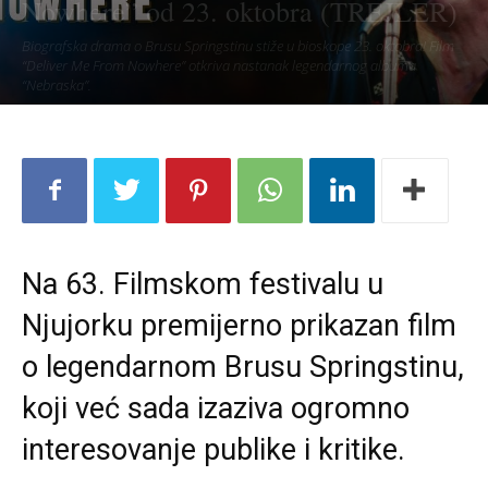
Nowhere” od 23. oktobra (TREJLER)
Biografska drama o Brusu Springstinu stiže u bioskope 23. oktobra! Film
“Deliver Me From Nowhere” otkriva nastanak legendarnog albuma
“Nebraska”.
Na 63. Filmskom festivalu u
Njujorku premijerno prikazan film
o legendarnom Brusu Springstinu,
koji već sada izaziva ogromno
interesovanje publike i kritike.