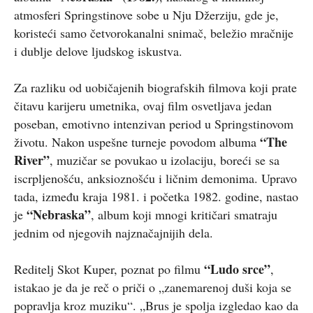
atmosferi Springstinove sobe u Nju Džerziju, gde je,
koristeći samo četvorokanalni snimač, beležio mračnije
i dublje delove ljudskog iskustva.
Za razliku od uobičajenih biografskih filmova koji prate
čitavu karijeru umetnika, ovaj film osvetljava jedan
poseban, emotivno intenzivan period u Springstinovom
“The
životu. Nakon uspešne turneje povodom albuma
River”
, muzičar se povukao u izolaciju, boreći se sa
iscrpljenošću, anksioznošću i ličnim demonima. Upravo
tada, između kraja 1981. i početka 1982. godine, nastao
“Nebraska”
je
, album koji mnogi kritičari smatraju
jednim od njegovih najznačajnijih dela.
“Ludo srce”
Reditelj Skot Kuper, poznat po filmu
,
istakao je da je reč o priči o „zanemarenoj duši koja se
popravlja kroz muziku“. „Brus je spolja izgledao kao da