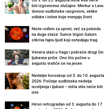
biti izgovoreno slučajno: Merkur u Lavu
donosi sudbinske razgovore, velike
odluke i istine koje menjaju život
Niste rođeni za sprint, već za pobedu
na duge staze: Sunce trigon Saturn
otkriva tajnu ljudi koji ostavljaju trag
Venera ulazi u Vagu i pokreće drugi čin
ljubavne priče: Ono što počne u
avgustu vratiće se na jesen
Nedeljni horoskop od 3. do 10. avgusta
2026: Počinje sudbinska nedelja
isceljenja i ljubavi – ništa više neće biti
isto
Hiron retrogradan od 3. avgusta do 17.