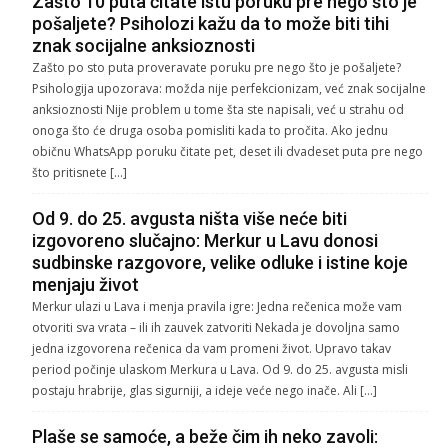
Zašto 10 puta čitate istu poruku pre nego što je
pošaljete? Psiholozi kažu da to može biti tihi
znak socijalne anksioznosti
Zašto po sto puta proveravate poruku pre nego što je pošaljete?
Psihologija upozorava: možda nije perfekcionizam, već znak socijalne
anksioznosti Nije problem u tome šta ste napisali, već u strahu od
onoga što će druga osoba pomisliti kada to pročita. Ako jednu
običnu WhatsApp poruku čitate pet, deset ili dvadeset puta pre nego
što pritisnete […]
Od 9. do 25. avgusta ništa više neće biti
izgovoreno slučajno: Merkur u Lavu donosi
sudbinske razgovore, velike odluke i istine koje
menjaju život
Merkur ulazi u Lava i menja pravila igre: Jedna rečenica može vam
otvoriti sva vrata – ili ih zauvek zatvoriti Nekada je dovoljna samo
jedna izgovorena rečenica da vam promeni život. Upravo takav
period počinje ulaskom Merkura u Lava. Od 9. do 25. avgusta misli
postaju hrabrije, glas sigurniji, a ideje veće nego inače. Ali […]
Plaše se samoće, a beže čim ih neko zavoli: