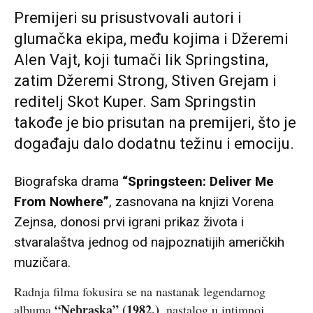
Premijeri su prisustvovali autori i
glumačka ekipa, među kojima i Džeremi
Alen Vajt, koji tumači lik Springstina,
zatim Džeremi Strong, Stiven Grejam i
reditelj Skot Kuper. Sam Springstin
takođe je bio prisutan na premijeri, što je
događaju dalo dodatnu težinu i emociju.
Biografska drama
“Springsteen: Deliver Me
From Nowhere”
, zasnovana na knjizi Vorena
Zejnsa, donosi prvi igrani prikaz života i
stvaralaštva jednog od najpoznatijih američkih
muzičara.
Radnja filma fokusira se na nastanak legendarnog
“Nebraska” (1982.)
albuma
, nastalog u intimnoj