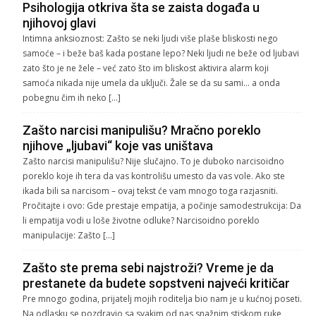
Psihologija otkriva šta se zaista događa u
njihovoj glavi
Intimna anksioznost: Zašto se neki ljudi više plaše bliskosti nego
samoće – i beže baš kada postane lepo? Neki ljudi ne beže od ljubavi
zato što je ne žele – već zato što im bliskost aktivira alarm koji
samoća nikada nije umela da uključi. Žale se da su sami… a onda
pobegnu čim ih neko […]
Zašto narcisi manipulišu? Mračno poreklo
njihove „ljubavi“ koje vas uništava
Zašto narcisi manipulišu? Nije slučajno. To je duboko narcisoidno
poreklo koje ih tera da vas kontrolišu umesto da vas vole. Ako ste
ikada bili sa narcisom – ovaj tekst će vam mnogo toga razjasniti.
Pročitajte i ovo: Gde prestaje empatija, a počinje samodestrukcija: Da
li empatija vodi u loše životne odluke? Narcisoidno poreklo
manipulacije: Zašto […]
Zašto ste prema sebi najstroži? Vreme je da
prestanete da budete sopstveni najveći kritičar
Pre mnogo godina, prijatelj mojih roditelja bio nam je u kućnoj poseti.
Na odlasku se pozdravio sa svakim od nas snažnim stiskom ruke,