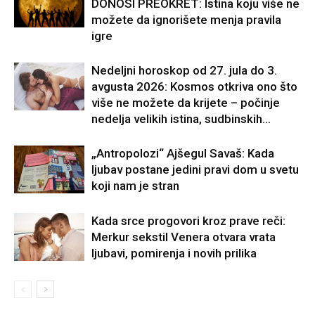
DONOSI PREOKRET: Istina koju više ne
možete da ignorišete menja pravila
igre
Nedeljni horoskop od 27. jula do 3.
avgusta 2026: Kosmos otkriva ono što
više ne možete da krijete – počinje
nedelja velikih istina, sudbinskih...
„Antropolozi“ Ajšegul Savaš: Kada
ljubav postane jedini pravi dom u svetu
koji nam je stran
Kada srce progovori kroz prave reči:
Merkur sekstil Venera otvara vrata
ljubavi, pomirenja i novih prilika