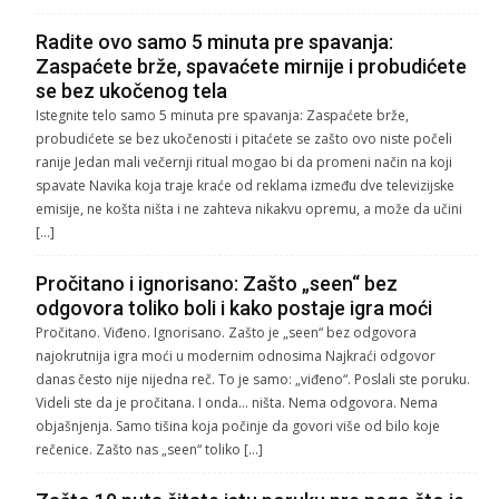
Radite ovo samo 5 minuta pre spavanja:
Zaspaćete brže, spavaćete mirnije i probudićete
se bez ukočenog tela
Istegnite telo samo 5 minuta pre spavanja: Zaspaćete brže,
probudićete se bez ukočenosti i pitaćete se zašto ovo niste počeli
ranije Jedan mali večernji ritual mogao bi da promeni način na koji
spavate Navika koja traje kraće od reklama između dve televizijske
emisije, ne košta ništa i ne zahteva nikakvu opremu, a može da učini
[…]
Pročitano i ignorisano: Zašto „seen“ bez
odgovora toliko boli i kako postaje igra moći
Pročitano. Viđeno. Ignorisano. Zašto je „seen“ bez odgovora
najokrutnija igra moći u modernim odnosima Najkraći odgovor
danas često nije nijedna reč. To je samo: „viđeno“. Poslali ste poruku.
Videli ste da je pročitana. I onda… ništa. Nema odgovora. Nema
objašnjenja. Samo tišina koja počinje da govori više od bilo koje
rečenice. Zašto nas „seen“ toliko […]