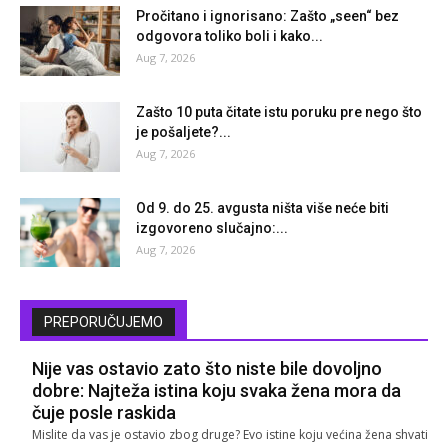
Pročitano i ignorisano: Zašto „seen“ bez
odgovora toliko boli i kako...
Aug 7, 2026
Zašto 10 puta čitate istu poruku pre nego što
je pošaljete?...
Aug 7, 2026
Od 9. do 25. avgusta ništa više neće biti
izgovoreno slučajno:...
Aug 7, 2026
PREPORUČUJEMO
Nije vas ostavio zato što niste bile dovoljno
dobre: Najteža istina koju svaka žena mora da
čuje posle raskida
Mislite da vas je ostavio zbog druge? Evo istine koju većina žena shvati