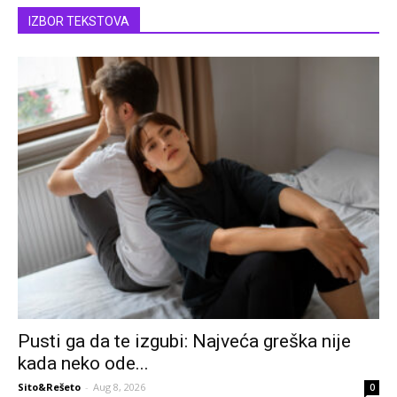
IZBOR TEKSTOVA
Pusti ga da te izgubi: Najveća greška nije
kada neko ode...
Sito&Rešeto
-
Aug 8, 2026
0