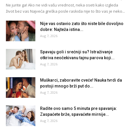
Ne jurite ga! Ako ne vidi vašu vrednost, neka oseti kako izgleda
život bez vas Najveća greška posle raskida nije to što vas je neko...
Nije vas ostavio zato što niste bile dovoljno
dobre: Najteža istina...
Aug 7, 2026
Spavaju goli i srećniji su? Istraživanje
otkriva neočekivanu tajnu parova koji...
Aug 7, 2026
Muškarci, zaboravite cveće! Nauka tvrdi da
postoji mnogo brži put do...
Aug 7, 2026
Radite ovo samo 5 minuta pre spavanja:
Zaspaćete brže, spavaćete mirnije...
Aug 7, 2026