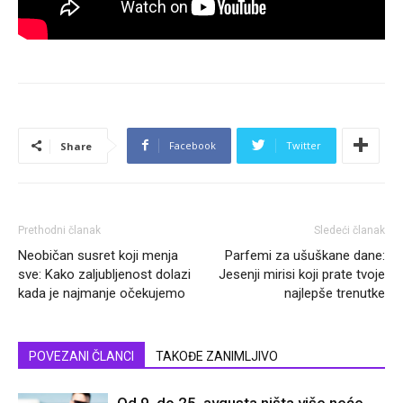
Facebook
Twitter
Share
Prethodni članak
Sledeći članak
Neobičan susret koji menja
Parfemi za ušuškane dane:
sve: Kako zaljubljenost dolazi
Jesenji mirisi koji prate tvoje
kada je najmanje očekujemo
najlepše trenutke
POVEZANI ČLANCI
TAKOĐE ZANIMLJIVO
Od 9. do 25. avgusta ništa više neće