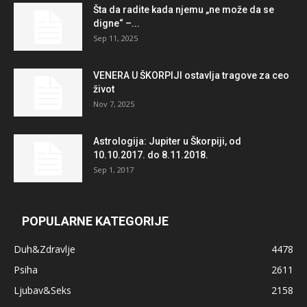
Šta da radite kada njemu „ne može da se
digne“ –...
Sep 11, 2025
VENERA U ŠKORPIJI ostavlja tragove za ceo
život
Nov 7, 2025
Astrologija: Jupiter u Škorpiji, od
10.10.2017. do 8.11.2018.
Sep 1, 2017
POPULARNE KATEGORIJE
Duh&Zdravlje
4478
Psiha
2611
Ljubav&Seks
2158