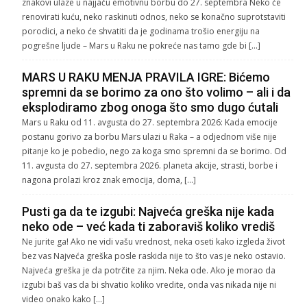
znakovi ulaze u najjaču emotivnu borbu do 27. septembra Neko će
renovirati kuću, neko raskinuti odnos, neko se konačno suprotstaviti
porodici, a neko će shvatiti da je godinama trošio energiju na
pogrešne ljude – Mars u Raku ne pokreće nas tamo gde bi […]
MARS U RAKU MENJA PRAVILA IGRE: Bićemo
spremni da se borimo za ono što volimo – ali i da
eksplodiramo zbog onoga što smo dugo ćutali
Mars u Raku od 11. avgusta do 27. septembra 2026: Kada emocije
postanu gorivo za borbu Mars ulazi u Raka – a odjednom više nije
pitanje ko je pobedio, nego za koga smo spremni da se borimo. Od
11. avgusta do 27. septembra 2026. planeta akcije, strasti, borbe i
nagona prolazi kroz znak emocija, doma, […]
Pusti ga da te izgubi: Najveća greška nije kada
neko ode – već kada ti zaboraviš koliko vrediš
Ne jurite ga! Ako ne vidi vašu vrednost, neka oseti kako izgleda život
bez vas Najveća greška posle raskida nije to što vas je neko ostavio.
Najveća greška je da potrčite za njim. Neka ode. Ako je morao da
izgubi baš vas da bi shvatio koliko vredite, onda vas nikada nije ni
video onako kako […]