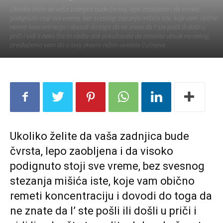
Ukoliko želite da vaša zadnjica bude čvrsta, lepo zaobljena i da visoko
podignuto stoji sve vreme, bez svesnog stezanja mišića iste, koje vam obično
remeti koncentraciju i dovodi do toga da ne znate da l' ste pošli ili došli u
priči i vidi li neko šta to radite dok pokušavate da ostavite utisak na nekog,
predlažemo vam da u svoj dnevni režim uvedete čučnjeve.
Ukoliko želite da vaša zadnjica bude
čvrsta, lepo zaobljena i da visoko
podignuto stoji sve vreme, bez svesnog
stezanja mišića iste, koje vam obično
remeti koncentraciju i dovodi do toga da
ne znate da l’ ste pošli ili došli u priči i