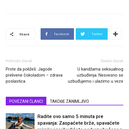
Facebook
Twitter
Share
Prethodni članak
Sledeći članak
Prste da poližeš: Jagode
U kandžama seksualnog
prelivene čokoladom – zdrava
uzbuđenja: Nesvesno se
poslastica
uzbuđujemo i ulazimo u veze
POVEZANI ČLANCI
TAKOĐE ZANIMLJIVO
Radite ovo samo 5 minuta pre
spavanja: Zaspaćete brže, spavaćete