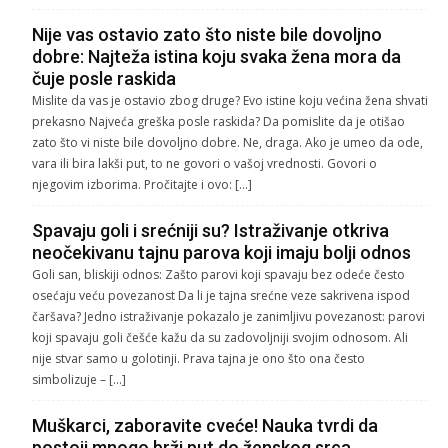
Nije vas ostavio zato što niste bile dovoljno
dobre: Najteža istina koju svaka žena mora da
čuje posle raskida
Mislite da vas je ostavio zbog druge? Evo istine koju većina žena shvati
prekasno Najveća greška posle raskida? Da pomislite da je otišao
zato što vi niste bile dovoljno dobre. Ne, draga. Ako je umeo da ode,
vara ili bira lakši put, to ne govori o vašoj vrednosti. Govori o
njegovim izborima. Pročitajte i ovo: […]
Spavaju goli i srećniji su? Istraživanje otkriva
neočekivanu tajnu parova koji imaju bolji odnos
Goli san, bliskiji odnos: Zašto parovi koji spavaju bez odeće često
osećaju veću povezanost Da li je tajna srećne veze sakrivena ispod
čaršava? Jedno istraživanje pokazalo je zanimljivu povezanost: parovi
koji spavaju goli češće kažu da su zadovoljniji svojim odnosom. Ali
nije stvar samo u golotinji. Prava tajna je ono što ona često
simbolizuje – […]
Muškarci, zaboravite cveće! Nauka tvrdi da
postoji mnogo brži put do ženskog srca