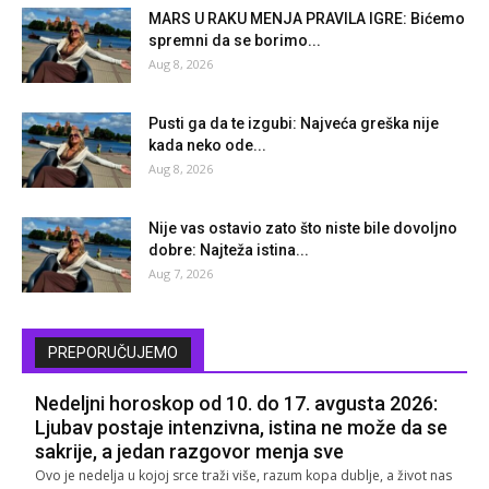
MARS U RAKU MENJA PRAVILA IGRE: Bićemo
spremni da se borimo...
Aug 8, 2026
Pusti ga da te izgubi: Najveća greška nije
kada neko ode...
Aug 8, 2026
Nije vas ostavio zato što niste bile dovoljno
dobre: Najteža istina...
Aug 7, 2026
PREPORUČUJEMO
Nedeljni horoskop od 10. do 17. avgusta 2026:
Ljubav postaje intenzivna, istina ne može da se
sakrije, a jedan razgovor menja sve
Ovo je nedelja u kojoj srce traži više, razum kopa dublje, a život nas