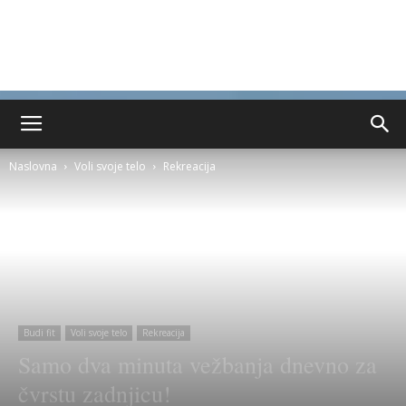
Naslovna
Voli svoje telo
Rekreacija
Budi fit
Voli svoje telo
Rekreacija
Samo dva minuta vežbanja dnevno za
čvrstu zadnjicu!