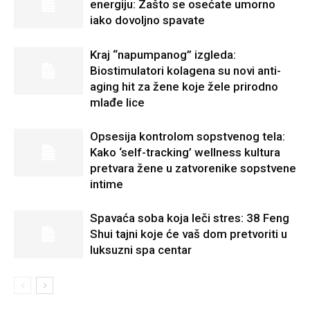
energiju: Zašto se osećate umorno
iako dovoljno spavate
Kraj “napumpanog” izgleda:
Biostimulatori kolagena su novi anti-
aging hit za žene koje žele prirodno
mlađe lice
Opsesija kontrolom sopstvenog tela:
Kako ‘self-tracking’ wellness kultura
pretvara žene u zatvorenike sopstvene
intime
Spavaća soba koja leči stres: 38 Feng
Shui tajni koje će vaš dom pretvoriti u
luksuzni spa centar