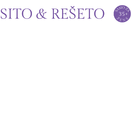
Sito&Rešeto