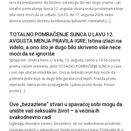
tera da prestanemo da bežimo od onoga što već dugo znamo – jer
totalno pomračenje Sunca 12. avgusta otvara vrata promenama koje
više neće moći da se odlažu. Od 10. do 17. avgusta 2026. nebo
donosi izuzetno složenu kombinaciju ljubavnih, mentalnih […]
TOTALNO POMRAČENJE SUNCA U LAVU 12.
AVGUSTA MENJA PRAVILA IGRE: Istina izlazi na
videlo, a ono što je dugo bilo skriveno više neće
moći da se ignoriše
Spolja mir. Iznutra haos. U sredu, 12. avgusta, tačno u 19.36 časova
prema našem vremenu, stiže TOTALNO POMRAČENJE SUNCA u Lavu –
i ovo nije običan mlad Mesec. Ovo je nebeski reset koji može da
pokrene priče koje su dugo bile gurane pod tepih. Pravda protiv
nepravde. Istina protiv propagande. Ljubav protiv iluzije. Ponos
protiv […]
Ove „bezazlene“ stvari u spavaćoj sobi mogu da
unište vaš seksualni život – a većina ih
svakodnevno radi
Izgledaju dovoljno nevino, bezazleno, ali ovi svakodnevni predmeti
izazivaju pustoš u seksualnom životu prosečnog para. Proterajte ih iz