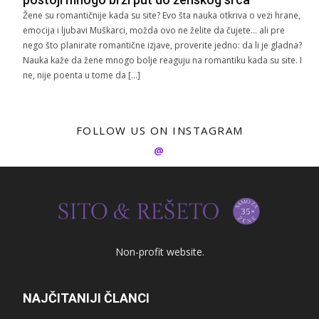
Žene su romantičnije kada su site? Evo šta nauka otkriva o vezi hrane,
emocija i ljubavi Muškarci, možda ovo ne želite da čujete… ali pre
nego što planirate romantične izjave, proverite jedno: da li je gladna?
Nauka kaže da žene mnogo bolje reaguju na romantiku kada su site. I
ne, nije poenta u tome da […]
FOLLOW US ON INSTAGRAM
@
Non-profit website.
NAJČITANIJI ČLANCI