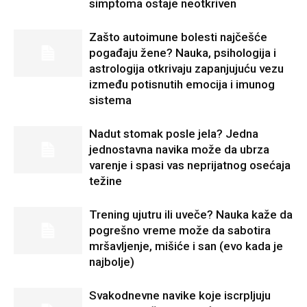
simptoma ostaje neotkriven
Zašto autoimune bolesti najčešće
pogađaju žene? Nauka, psihologija i
astrologija otkrivaju zapanjujuću vezu
između potisnutih emocija i imunog
sistema
Nadut stomak posle jela? Jedna
jednostavna navika može da ubrza
varenje i spasi vas neprijatnog osećaja
težine
Trening ujutru ili uveče? Nauka kaže da
pogrešno vreme može da sabotira
mršavljenje, mišiće i san (evo kada je
najbolje)
Svakodnevne navike koje iscrpljuju