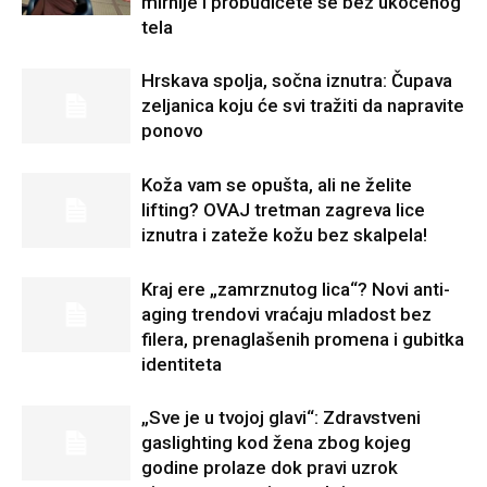
mirnije i probudićete se bez ukočenog
tela
Hrskava spolja, sočna iznutra: Čupava
zeljanica koju će svi tražiti da napravite
ponovo
Koža vam se opušta, ali ne želite
lifting? OVAJ tretman zagreva lice
iznutra i zateže kožu bez skalpela!
Kraj ere „zamrznutog lica“? Novi anti-
aging trendovi vraćaju mladost bez
filera, prenaglašenih promena i gubitka
identiteta
„Sve je u tvojoj glavi“: Zdravstveni
gaslighting kod žena zbog kojeg
godine prolaze dok pravi uzrok