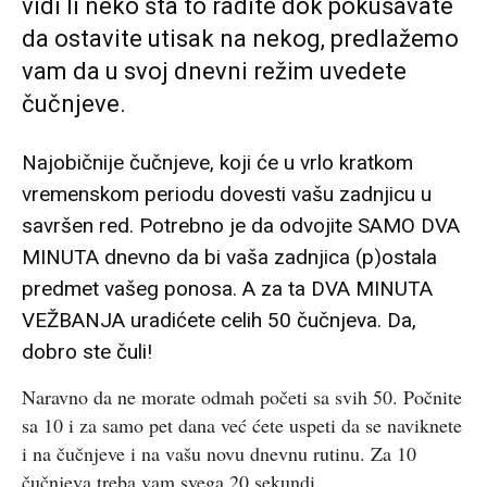
vidi li neko šta to radite dok pokušavate
da ostavite utisak na nekog, predlažemo
vam da u svoj dnevni režim uvedete
čučnjeve.
Najobičnije čučnjeve, koji će u vrlo kratkom
vremenskom periodu dovesti vašu zadnjicu u
savršen red. Potrebno je da odvojite SAMO DVA
MINUTA dnevno da bi vaša zadnjica (p)ostala
predmet vašeg ponosa. A za ta DVA MINUTA
VEŽBANJA uradićete celih 50 čučnjeva. Da,
dobro ste čuli!
Naravno da ne morate odmah početi sa svih 50. Počnite
sa 10 i za samo pet dana već ćete uspeti da se naviknete
i na čučnjeve i na vašu novu dnevnu rutinu. Za 10
čučnjeva treba vam svega 20 sekundi.