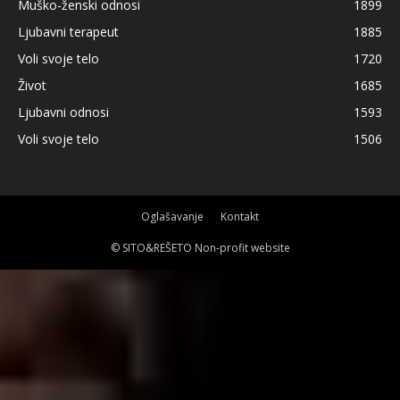
Muško-ženski odnosi
1899
Ljubavni terapeut
1885
Voli svoje telo
1720
Život
1685
Ljubavni odnosi
1593
Voli svoje telo
1506
Oglašavanje
Kontakt
© SITO&REŠETO Non-profit website