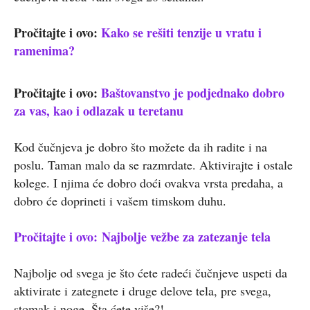
Pročitajte i ovo:
Kako se rešiti tenzije u vratu i
ramenima?
Pročitajte i ovo:
Baštovanstvo je podjednako dobro
za vas, kao i odlazak u teretanu
Kod čučnjeva je dobro što možete da ih radite i na
poslu. Taman malo da se razmrdate. Aktivirajte i ostale
kolege. I njima će dobro doći ovakva vrsta predaha, a
dobro će doprineti i vašem timskom duhu.
Pročitajte i ovo:
Najbolje vežbe za zatezanje tela
Najbolje od svega je što ćete radeći čučnjeve uspeti da
aktivirate i zategnete i druge delove tela, pre svega,
stomak i noge. Šta ćete više?!