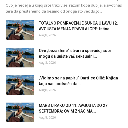
Ovo je nedelja u kojoj srce traži više, razum kopa dublje, a život nas
tera da prestanemo da bežimo od onoga što već dugo...
TOTALNO POMRAČENJE SUNCA U LAVU 12.
AVGUSTA MENJA PRAVILA IGRE: Istina...
Aug 8, 2026
Ove „bezazlene“ stvari u spavaćoj sobi
mogu da unište vaš seksualni...
Aug 8, 2026
„Vidimo se na papiru“ Đurđice Čilić: Knjiga
koja nas podseća da...
Aug 8, 2026
MARS U RAKU OD 11. AVGUSTA DO 27.
SEPTEMBRA: OVIM ZNACIMA...
Aug 8, 2026