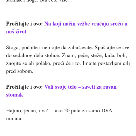
Pročitajte i ovo:
Na koji način vežbe vraćaju sreću u
naš život
Stoga, počnite i nemojte da zabušavate. Spuštajte se sve
do sedalnog dela stolice. Znam, peče, steže, kida, boli,
znojite se ali polako, proći će i to. Imajte postavljeni cilj
pred sobom.
Pročitajte i ovo:
Voli svoje telo – saveti za ravan
stomak
Hajmo, jedan, dva! I tako 50 puta za samo DVA
minuta.