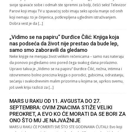
svoje spavaće sobe i odmah ste spremni za bolji, češći seks! Televizor
Parovi koji imaju TV u spavaćoj sobi imaju seks upola manje od onih
koji nemaju: to je činjenica, potkrepljena uglednim istraživanjem.
Dobra vest je da […]
„Vidimo se na papiru“ Đurđice Čilić: Knjiga koja
nas podseća da život nije prestao da bude lep,
samo smo zaboravili da gledamo
Neke knjige ne menjaju život velikim rečenicama – samo nas nateraju
da ponovo pogledamo ono pored čega svakog dana prolazimo.
Upravo takva je „Vidimo se na papiru“ Đurđice Čilić, nežna, intimna i
istovremeno bolno precizna knjiga o porodici, gubicima, odrastanju,
sećanju i svakodnevnim malim prizorima u kojima se, uprkos svemu,
još uvek kriju razlozi za […]
MARS U RAKU OD 11. AVGUSTA DO 27.
SEPTEMBRA: OVIM ZNACIMA STIŽE VELIKI
PREOKRET, A EVO KO ĆE MORATI DA SE BORI ZA
ONO ŠTO MU JE NAJVAŽNIJE
MARS U RAKU ĆE POMERITI SVE ŠTO STE GODINAMA ĆUTALI: Evo koji