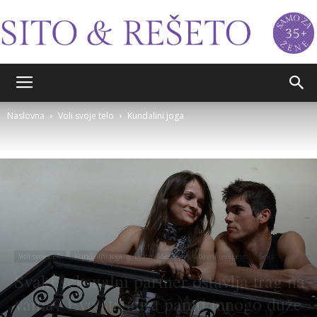
Sito&Rešeto
Naslovna
Voli svoje telo
Kundalini joga
Voli svoje telo
Kundalini joga
Ljubav&Seks
Ljubavni terapeut
Seks
Svaki seksualni partner ostavlja trag na
vama? Evo šta aura pamti mnogo duže