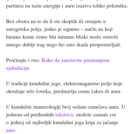
partnera na našu energiju i auru izaziva toliko polemika.
Bez obzira na to da li ste skeptik ili verujete u
energetska polja, jedno je sigurno – način na koji
biramo kome ćemo biti intimno bliski može ostaviti
mnogo dublji trag nego što smo ikada pretpostavljali.
Pročitajte i ovo:
Kako da zaustavite preuranjenu
ejakulaciju
U tradiciji kundalini joge, elektromagnetno polje koje
okružuje telo čoveka, predstavlja osmu čakru ili auru.
U kundalini numerologiji broj sedam označava auru. U
jednom od prethodnih
tekstova
, možete saznati sve
o jednoj od najboljih kundalini joga krija za jačanje
aure
.