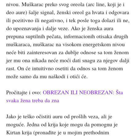
nivou. Muškarac preko svog oreola (arc line, koji je i
deo aure) šalje signal, ženski oreol ga hvata i odgovara
ili pozitivno ili negativno, i tek posle toga dolazi ili ne,
do upoznavanja i dalje veze. Ako je ženska aura
prepuna suptilnih pečata, informacionih otisaka drugih
muškaraca, muškarac na visokom energetskom nivou
neće biti zainteresovan za dublje odnose sa tom ženom
jer mu ona nikada neće moći dati snagu za njegov dalji
rast. On će intuitivno osetiti da odnos sa tom ženom
može samo da mu naškodi i otići će.
Pročitajte i ovo:
OBREZAN ILI NEOBREZAN: Šta
svaka žena treba da zna
Jako je teško očistiti auru od prošlih veza, ali je
moguće. Jedna od krija koje mogu da pomognu je
Kirtan krija (pronađite je u mojim prethodnim