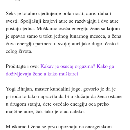
Seks je totalno sjedinjenje polarnosti, aure, duha i
svesti. Spoljašnji krajevi aure se razdvajaju i dve aure
postaju jedna. Muškarac oseća energiju žene sa kojom
je spavao samo u toku jednog lunarnog meseca, a žena
čuva energiju partnera u svojoj auri jako dugo, često i
celog života.
Pročitajte i ovo:
Kakav je osećaj orgazma? Kako ga
doživljevaju žene a kako muškarci
Yogi Bhajan, master kundalini joge, govorio je da je
priroda to tako napravila da bi u slučaju da žena ostane
u drugom stanju, dete osećalo energiju oca preko
majčine aure, čak iako je otac daleko.
Muškarac i žena se prvo upoznaju na energetskom