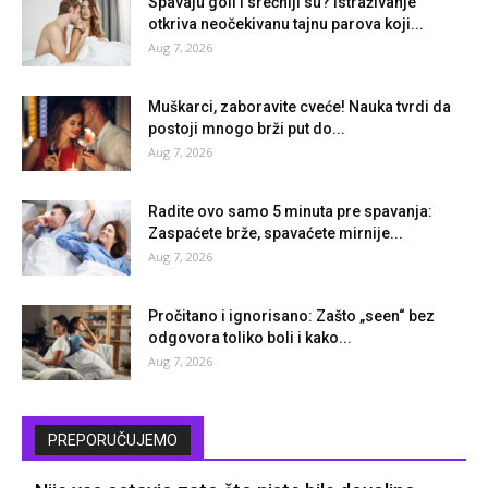
Spavaju goli i srećniji su? Istraživanje
otkriva neočekivanu tajnu parova koji...
Aug 7, 2026
Muškarci, zaboravite cveće! Nauka tvrdi da
postoji mnogo brži put do...
Aug 7, 2026
Radite ovo samo 5 minuta pre spavanja:
Zaspaćete brže, spavaćete mirnije...
Aug 7, 2026
Pročitano i ignorisano: Zašto „seen“ bez
odgovora toliko boli i kako...
Aug 7, 2026
PREPORUČUJEMO