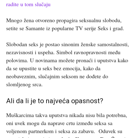
radite u tom slučaju
Mnogo žena otvoreno propagira seksualnu slobodu,
setite se Samante iz popularne TV serije Seks i grad.
Slobodan seks je postao sinonim ženske samostalnosti,
nezavisnosti i uspeha. Simbol ravnopravnosti među
polovima. U novinama možete pronaći i uputstva kako
da se upustite u seks bez emocija, kako da
neobaveznim, slučajnim seksom ne dođete do
slomljenog srca.
Ali da li je to najveća opasnost?
Muškarcima takva uputstva nikada nisu bila potrebna,
oni uvek mogu da naprave crtu između seksa sa
voljenom partnerkom i seksa za zabavu. Oduvek su