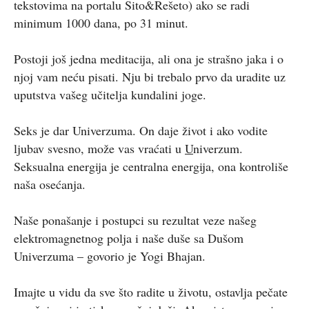
tekstovima na portalu Sito&Rešeto) ako se radi
minimum 1000 dana, po 31 minut.
Postoji još jedna meditacija, ali ona je strašno jaka i o
njoj vam neću pisati. Nju bi trebalo prvo da uradite uz
uputstva vašeg učitelja kundalini joge.
Seks je dar Univerzuma. On daje život i ako vodite
ljubav svesno, može vas vraćati u
U
niverzum.
Seksualna energija je centralna energija, ona kontroliše
naša osećanja.
Naše ponašanje i postupci su rezultat veze našeg
elektromagnetnog polja i naše duše sa Dušom
Univerzuma – govorio je Yogi Bhajan.
Imajte u vidu da sve što radite u životu, ostavlja pečate