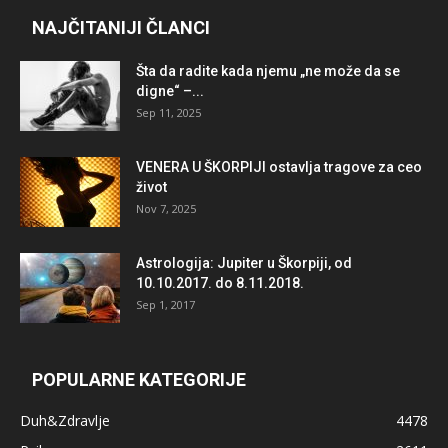
NAJČITANIJI ČLANCI
Šta da radite kada njemu „ne može da se
digne“ –...
Sep 11, 2025
VENERA U ŠKORPIJI ostavlja tragove za ceo
život
Nov 7, 2025
Astrologija: Jupiter u Škorpiji, od
10.10.2017. do 8.11.2018.
Sep 1, 2017
POPULARNE KATEGORIJE
Duh&Zdravlje
4478