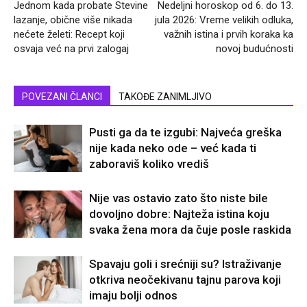
Jednom kada probate Stevine
Nedeljni horoskop od 6. do 13.
lazanje, obične više nikada
jula 2026: Vreme velikih odluka,
nećete želeti: Recept koji
važnih istina i prvih koraka ka
osvaja već na prvi zalogaj
novoj budućnosti
POVEZANI ČLANCI
TAKOĐE ZANIMLJIVO
Pusti ga da te izgubi: Najveća greška
nije kada neko ode – već kada ti
zaboraviš koliko vrediš
Nije vas ostavio zato što niste bile
dovoljno dobre: Najteža istina koju
svaka žena mora da čuje posle raskida
Spavaju goli i srećniji su? Istraživanje
otkriva neočekivanu tajnu parova koji
imaju bolji odnos