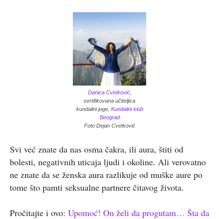
Danica Cvetković
,
sertifikovana učiteljica
kundalini joge,
Kundalini klub
Beograd
Foto Dejan Cvetković
Svi već znate da nas osma čakra, ili aura, štiti od
bolesti, negativnih uticaja ljudi i okoline. Ali verovatno
ne znate da se ženska aura razlikuje od muške aure po
tome što pamti seksualne partnere čitavog života.
Pročitajte i ovo:
Upomoć! On želi da progutam… Šta da