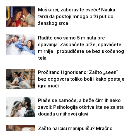
Muškarci, zaboravite cveće! Nauka
tvrdi da postoji mnogo brži put do
ženskog srca
Radite ovo samo 5 minuta pre
spavanja: Zaspaćete brže, spavaćete
mirnije i probudićete se bez ukočenog
tela
Pročitano i ignorisano: Zašto „seen“
bez odgovora toliko boli i kako postaje
igra moći
Plaše se samoće, a beže čim ih neko
zavoli: Psihologija otkriva šta se zaista
događa u njihovoj glavi
Zašto narcisi manipulišu? Mračno