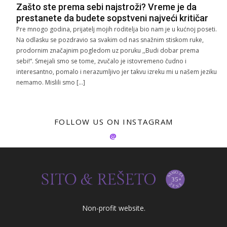
Zašto ste prema sebi najstroži? Vreme je da
prestanete da budete sopstveni najveći kritičar
Pre mnogo godina, prijatelj mojih roditelja bio nam je u kućnoj poseti.
Na odlasku se pozdravio sa svakim od nas snažnim stiskom ruke,
prodornim značajnim pogledom uz poruku ,,Budi dobar prema
sebi!“. Smejali smo se tome, zvučalo je istovremeno čudno i
interesantno, pomalo i nerazumljivo jer takvu izreku mi u našem jeziku
nemamo. Mislili smo […]
FOLLOW US ON INSTAGRAM
@
Non-profit website.