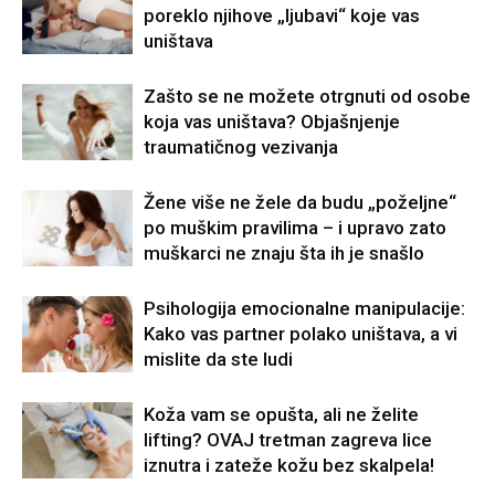
poreklo njihove „ljubavi“ koje vas
uništava
Zašto se ne možete otrgnuti od osobe
koja vas uništava? Objašnjenje
traumatičnog vezivanja
Žene više ne žele da budu „poželjne“
po muškim pravilima – i upravo zato
muškarci ne znaju šta ih je snašlo
Psihologija emocionalne manipulacije:
Kako vas partner polako uništava, a vi
mislite da ste ludi
Koža vam se opušta, ali ne želite
lifting? OVAJ tretman zagreva lice
iznutra i zateže kožu bez skalpela!