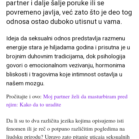
partner i dalje šalje poruke ili se
povremeno javlja, već zato što je deo tog
odnosa ostao duboko utisnut u vama.
Ideja da seksualni odnos predstavlja razmenu
energije stara je hiljadama godina i prisutna je u
brojnim duhovnim tradicijama, dok psihologija
govori o emocionalnom vezivanju, hormonima
bliskosti i tragovima koje intimnost ostavlja u
našem mozgu.
Pročitajte i ovo:
Moj partner želi da masturbiram pred
njim: Kako da to uradite
Da li su to dva različita jezika kojima opisujemo isti
fenomen ili je reč o potpuno različitim pogledima na
ljudsku prirodu? Upravo zato pitanje uticaja seksualnih