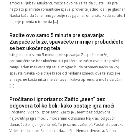
emocija i ljubavi Muškarci, možda ovo ne želite da čujete… ali pre
nego što planirate romantične izjave, proverite jedno: da li je gladna?
Nauka kaže da žene mnogo bolje reaguju na romantiku kada su site. I
ne, nije poenta u tome da […]
Radite ovo samo 5 minuta pre spavanja:
Zaspaćete brže, spavaćete mirnije i probudićete
se bez ukočenog tela
Istegnite telo samo 5 minuta pre spavanja: Zaspaćete brže,
probudićete se bez ukočenosti i pitaćete se zašto ovo niste počeli
ranije Jedan mali večernji ritual mogao bi da promeni način na koji
spavate Navika koja traje kraće od reklama između dve televizijske
emisije, ne košta ništa i ne zahteva nikakvu opremu, a može da učini
[…]
Pročitano i ignorisano: Zašto „seen“ bez
odgovora toliko boli i kako postaje igra moći
Pročitano. Viđeno. Ignorisano. Zašto je „seen“ bez odgovora
najokrutnija igra moći u modernim odnosima Najkraći odgovor
danas često nije nijedna reč. To je samo: „viđeno“. Poslali ste poruku.
Videli ste da je pročitana. I onda… ništa. Nema odgovora. Nema