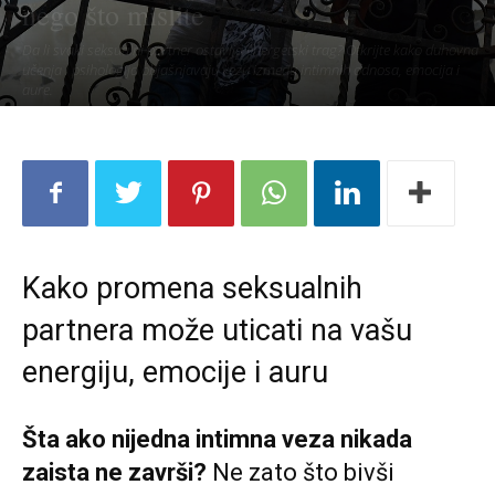
nego što mislite
Da li svaki seksualni partner ostavlja energetski trag? Otkrijte kako duhovna
učenja i psihologija objašnjavaju vezu između intimnih odnosa, emocija i
aure.
Kako promena seksualnih
partnera može uticati na vašu
energiju, emocije i auru
Šta ako nijedna intimna veza nikada
zaista ne završi?
Ne zato što bivši