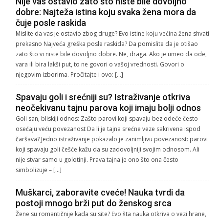
Nije vas ostavio zato što niste bile dovoljno
dobre: Najteža istina koju svaka žena mora da
čuje posle raskida
Mislite da vas je ostavio zbog druge? Evo istine koju većina žena shvati
prekasno Najveća greška posle raskida? Da pomislite da je otišao
zato što vi niste bile dovoljno dobre. Ne, draga. Ako je umeo da ode,
vara ili bira lakši put, to ne govori o vašoj vrednosti. Govori o
njegovim izborima. Pročitajte i ovo: […]
Spavaju goli i srećniji su? Istraživanje otkriva
neočekivanu tajnu parova koji imaju bolji odnos
Goli san, bliskiji odnos: Zašto parovi koji spavaju bez odeće često
osećaju veću povezanost Da li je tajna srećne veze sakrivena ispod
čaršava? Jedno istraživanje pokazalo je zanimljivu povezanost: parovi
koji spavaju goli češće kažu da su zadovoljniji svojim odnosom. Ali
nije stvar samo u golotinji. Prava tajna je ono što ona često
simbolizuje – […]
Muškarci, zaboravite cveće! Nauka tvrdi da
postoji mnogo brži put do ženskog srca
Žene su romantičnije kada su site? Evo šta nauka otkriva o vezi hrane,