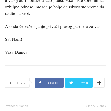
u vašoj auri i otiske u vašoj duši. Ako niste spremni za
ozbiljne odnose, možda je bolje da iskoristite vreme da
radite na sebi.
A onda će vaše sijanje privući pravog partnera za vas.
Sat Nam!
Vaša Danica
Facebook
Twitter
Share
Prethodni članak
Sledeći članak