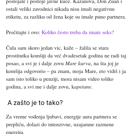
postojale i postoje javne kuće. Kazanova, Don Žuan i
ostali veliki zavodnici nikada nisu imali negativnu
etiketu, za razliku od žena koje su imale puno partnera.
Pročitajte i ovo:
Koliko često treba da imate seks?
Čula sam skoro jedan vic, kaže – žalila se stara
prostitutka komšiji da već dvadesetak godina ne radi taj
posao, a svi je i dalje zovu
Mare kurva
, na šta joj je
komšija odgovorio – pa znam, moja Mare, eto vidiš i ja
sam isto toliko u penziji, mora nisam video toliko
godina, a svi me i dalje zovu, k
apetane
.
A zašto je to tako?
Za vreme vođenja ljubavi, energije aura partnera se
prepliću, dolazi do intenzivne, uzajamne razmene
energija.