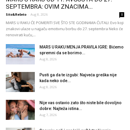
SEPTEMBRA: OVIM ZNACIMA...
Sito&Rešeto
-
Aug 8, 2026
0
MARS U RAKU ĆE POMERITI SVE ŠTO STE GODINAMA ĆUTALI: Evo koji
znakovi ulaze u najjaču emotivnu borbu do 27. septembra Neko će
renovirati kuću,...
MARS U RAKU MENJA PRAVILA IGRE: Bićemo
spremni da se borimo...
Aug 8, 2026
Pusti ga da te izgubi: Najveća greška nije
kada neko ode...
Aug 8, 2026
Nije vas ostavio zato što niste bile dovoljno
dobre: Najteža istina...
Aug 7, 2026