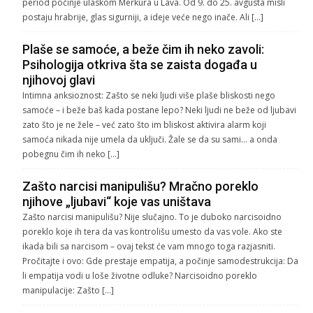
period počinje ulaskom Merkura u Lava. Od 9. do 25. avgusta misli
postaju hrabrije, glas sigurniji, a ideje veće nego inače. Ali […]
Plaše se samoće, a beže čim ih neko zavoli:
Psihologija otkriva šta se zaista događa u
njihovoj glavi
Intimna anksioznost: Zašto se neki ljudi više plaše bliskosti nego
samoće – i beže baš kada postane lepo? Neki ljudi ne beže od ljubavi
zato što je ne žele – već zato što im bliskost aktivira alarm koji
samoća nikada nije umela da uključi. Žale se da su sami… a onda
pobegnu čim ih neko […]
Zašto narcisi manipulišu? Mračno poreklo
njihove „ljubavi“ koje vas uništava
Zašto narcisi manipulišu? Nije slučajno. To je duboko narcisoidno
poreklo koje ih tera da vas kontrolišu umesto da vas vole. Ako ste
ikada bili sa narcisom – ovaj tekst će vam mnogo toga razjasniti.
Pročitajte i ovo: Gde prestaje empatija, a počinje samodestrukcija: Da
li empatija vodi u loše životne odluke? Narcisoidno poreklo
manipulacije: Zašto […]