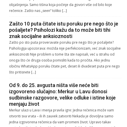
objašnjenja. Samo tišina koja počinje da govori više od bilo koje
rečenice. Zašto nas „seen“ toliko […]
Zašto 10 puta čitate istu poruku pre nego što je
pošaljete? Psiholozi kažu da to može biti tihi
znak socijalne anksioznosti
Zašto po sto puta proveravate poruku pre nego što je pošaljete?
Psihologija upozorava: možda nije perfekcionizam, već znak socijalne
anksioznosti Nije problem u tome šta ste napisali, već u strahu od
onoga što će druga osoba pomisliti kada to pročita. Ako jednu
običnu WhatsApp poruku čitate pet, deset ili dvadeset puta pre nego
što pritisnete […]
Od 9. do 25. avgusta ništa više neće biti
izgovoreno slučajno: Merkur u Lavu donosi
sudbinske razgovore, velike odluke i istine koje
menjaju život
Merkur ulazi u Lava i menja pravila igre: Jedna rečenica može vam
otvoriti sva vrata – ili ih zauvek zatvoriti Nekada je dovoljna samo
jedna izgovorena rečenica da vam promeni život. Upravo takav