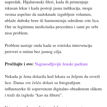
napredak. Hijaluronski fileri, kada ih primenjuje
iskusan lekar i kada postoji jasna indikacija, mogu
veoma uspešno da nadoknade izgubljeni volumen,
ublaže duboke bore ili harmonizuju određene crte lica.
Oni su legitimna medicinska procedura i sami po sebi
nisu problem.
Problem nastaje onda kada se estetska intervencija
pretvori u rutinu bez jasnog cilja.
Pročitajte i ovo:
Najzavodljivijii ženski parfemi
Nekada je žena dolazila kod lekara sa željom da osveži
lice. Danas sve češće dolazi sa fotografijom
influenserke ili sopstvenom digitalno obrađenom slikom
i traži da izgleda “kao na filteru”.