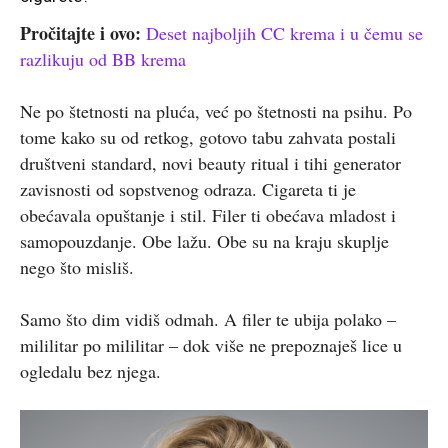
Pročitajte i ovo:
Deset najboljih CC krema i u čemu se
razlikuju od BB krema
Ne po štetnosti na pluća, već po štetnosti na psihu. Po
tome kako su od retkog, gotovo tabu zahvata postali
društveni standard, novi beauty ritual i tihi generator
zavisnosti od sopstvenog odraza. Cigareta ti je
obećavala opuštanje i stil. Filer ti obećava mladost i
samopouzdanje. Obe lažu. Obe su na kraju skuplje
nego što misliš.
Samo što dim vidiš odmah. A filer te ubija polako –
mililitar po mililitar – dok više ne prepoznaješ lice u
ogledalu bez njega.