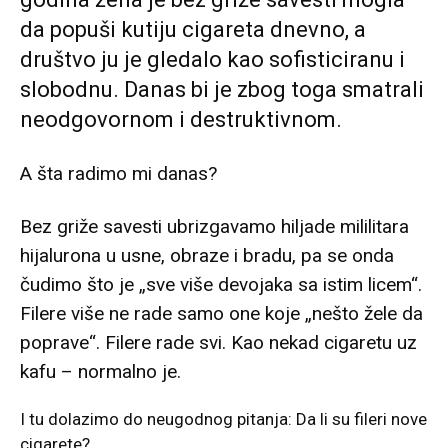
da popuši kutiju cigareta dnevno, a
društvo ju je gledalo kao sofisticiranu i
slobodnu. Danas bi je zbog toga smatrali
neodgovornom i destruktivnom.
A šta radimo mi danas?
Bez griže savesti ubrizgavamo hiljade mililitara
hijalurona u usne, obraze i bradu, pa se onda
čudimo što je „sve više devojaka sa istim licem“.
Filere više ne rade samo one koje „nešto žele da
poprave“. Filere rade svi. Kao nekad cigaretu uz
kafu – normalno je.
I tu dolazimo do neugodnog pitanja: Da li su fileri nove
cigarete?