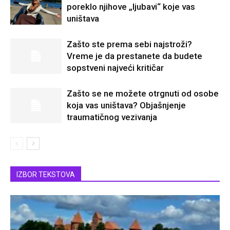
poreklo njihove „ljubavi“ koje vas
uništava
Zašto ste prema sebi najstroži?
Vreme je da prestanete da budete
sopstveni najveći kritičar
Zašto se ne možete otrgnuti od osobe
koja vas uništava? Objašnjenje
traumatičnog vezivanja
IZBOR TEKSTOVA