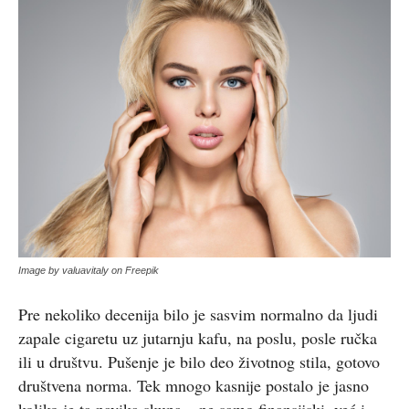
Image by valuavitaly on Freepik
Pre nekoliko decenija bilo je sasvim normalno da ljudi
zapale cigaretu uz jutarnju kafu, na poslu, posle ručka
ili u društvu. Pušenje je bilo deo životnog stila, gotovo
društvena norma. Tek mnogo kasnije postalo je jasno
koliko je ta navika skupa – ne samo finansijski, već i