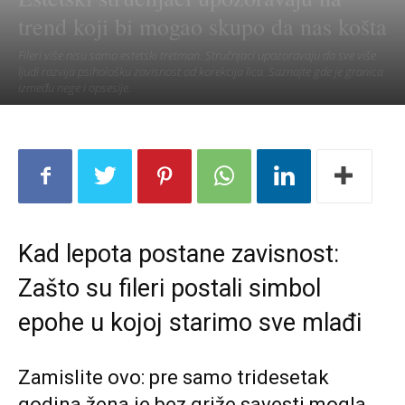
trend koji bi mogao skupo da nas košta
Fileri više nisu samo estetski tretman. Stručnjaci upozoravaju da sve više
ljudi razvija psihološku zavisnost od korekcija lica. Saznajte gde je granica
između nege i opsesije.
Kad lepota postane zavisnost:
Zašto su fileri postali simbol
epohe u kojoj starimo sve mlađi
Zamislite ovo: pre samo tridesetak
godina žena je bez griže savesti mogla