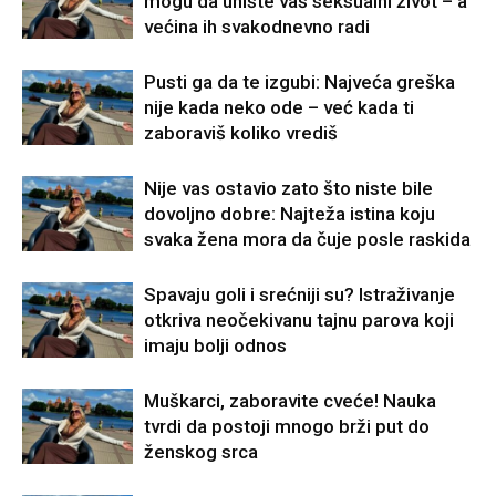
mogu da unište vaš seksualni život – a
većina ih svakodnevno radi
Pusti ga da te izgubi: Najveća greška
nije kada neko ode – već kada ti
zaboraviš koliko vrediš
Nije vas ostavio zato što niste bile
dovoljno dobre: Najteža istina koju
svaka žena mora da čuje posle raskida
Spavaju goli i srećniji su? Istraživanje
otkriva neočekivanu tajnu parova koji
imaju bolji odnos
Muškarci, zaboravite cveće! Nauka
tvrdi da postoji mnogo brži put do
ženskog srca