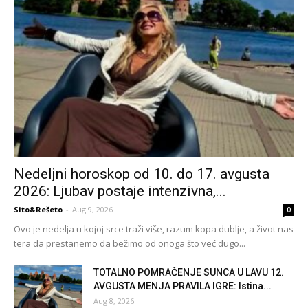
Nedeljni horoskop od 10. do 17. avgusta
2026: Ljubav postaje intenzivna,...
Sito&Rešeto
-
Aug 9, 2026
0
Ovo je nedelja u kojoj srce traži više, razum kopa dublje, a život nas
tera da prestanemo da bežimo od onoga što već dugo...
TOTALNO POMRAČENJE SUNCA U LAVU 12.
AVGUSTA MENJA PRAVILA IGRE: Istina...
Aug 8, 2026