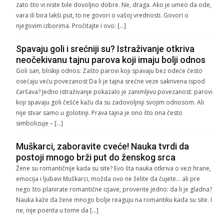
zato što vi niste bile dovoljno dobre. Ne, draga. Ako je umeo da ode,
vara ili bira lakši put, to ne govori o vašoj vrednosti. Govori o
njegovim izborima. Pročitajte i ovo: […]
Spavaju goli i srećniji su? Istraživanje otkriva
neočekivanu tajnu parova koji imaju bolji odnos
Goli san, bliskiji odnos: Zašto parovi koji spavaju bez odeće često
osećaju veću povezanost Da li je tajna srećne veze sakrivena ispod
čaršava? Jedno istraživanje pokazalo je zanimljivu povezanost: parovi
koji spavaju goli češće kažu da su zadovoljniji svojim odnosom. Ali
nije stvar samo u golotinji. Prava tajna je ono što ona često
simbolizuje – […]
Muškarci, zaboravite cveće! Nauka tvrdi da
postoji mnogo brži put do ženskog srca
Žene su romantičnije kada su site? Evo šta nauka otkriva o vezi hrane,
emocija i ljubavi Muškarci, možda ovo ne želite da čujete… ali pre
nego što planirate romantične izjave, proverite jedno: da li je gladna?
Nauka kaže da žene mnogo bolje reaguju na romantiku kada su site. I
ne, nije poenta u tome da […]