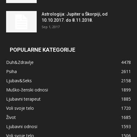
Astrologija: Jupiter u Škorpiji, od
10.10.2017. do 8.11.2018.
Sep 1, 2017
POPULARNE KATEGORIJE
Duh&Zdravlje
4478
Psiha
2611
Ljubav&Seks
2158
Muško-ženski odnosi
1899
Ljubavni terapeut
1885
Voli svoje telo
1720
Život
1685
Ljubavni odnosi
1593
Voli svoje telo
1506