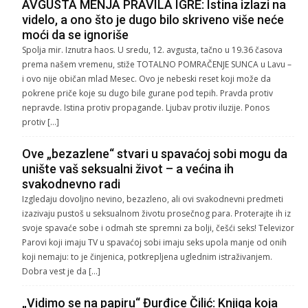
AVGUSTA MENJA PRAVILA IGRE: Istina izlazi na
videlo, a ono što je dugo bilo skriveno više neće
moći da se ignoriše
Spolja mir. Iznutra haos. U sredu, 12. avgusta, tačno u 19.36 časova
prema našem vremenu, stiže TOTALNO POMRAČENJE SUNCA u Lavu –
i ovo nije običan mlad Mesec. Ovo je nebeski reset koji može da
pokrene priče koje su dugo bile gurane pod tepih. Pravda protiv
nepravde. Istina protiv propagande. Ljubav protiv iluzije. Ponos
protiv […]
Ove „bezazlene“ stvari u spavaćoj sobi mogu da
unište vaš seksualni život – a većina ih
svakodnevno radi
Izgledaju dovoljno nevino, bezazleno, ali ovi svakodnevni predmeti
izazivaju pustoš u seksualnom životu prosečnog para. Proterajte ih iz
svoje spavaće sobe i odmah ste spremni za bolji, češći seks! Televizor
Parovi koji imaju TV u spavaćoj sobi imaju seks upola manje od onih
koji nemaju: to je činjenica, potkrepljena uglednim istraživanjem.
Dobra vest je da […]
„Vidimo se na papiru“ Đurđice Čilić: Knjiga koja