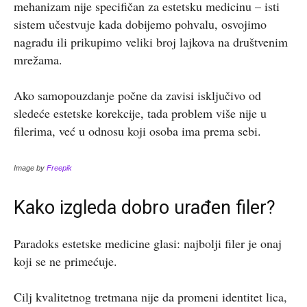
mehanizam nije specifičan za estetsku medicinu – isti
sistem učestvuje kada dobijemo pohvalu, osvojimo
nagradu ili prikupimo veliki broj lajkova na društvenim
mrežama.
Ako samopouzdanje počne da zavisi isključivo od
sledeće estetske korekcije, tada problem više nije u
filerima, već u odnosu koji osoba ima prema sebi.
Image by
Freepik
Kako izgleda dobro urađen filer?
Paradoks estetske medicine glasi: najbolji filer je onaj
koji se ne primećuje.
Cilj kvalitetnog tretmana nije da promeni identitet lica,