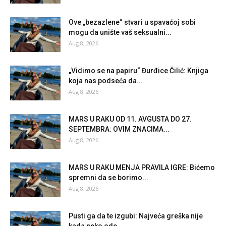
Ove „bezazlene“ stvari u spavaćoj sobi
mogu da unište vaš seksualni...
Aug 8, 2026
„Vidimo se na papiru“ Đurđice Čilić: Knjiga
koja nas podseća da...
Aug 8, 2026
MARS U RAKU OD 11. AVGUSTA DO 27.
SEPTEMBRA: OVIM ZNACIMA...
Aug 8, 2026
MARS U RAKU MENJA PRAVILA IGRE: Bićemo
spremni da se borimo...
Aug 8, 2026
Pusti ga da te izgubi: Najveća greška nije