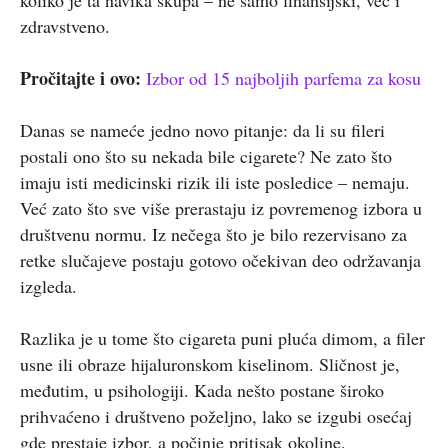
zdravstveno.
Pročitajte i ovo:
Izbor od 15 najboljih parfema za kosu
Danas se nameće jedno novo pitanje: da li su fileri
postali ono što su nekada bile cigarete? Ne zato što
imaju isti medicinski rizik ili iste posledice – nemaju.
Već zato što sve više prerastaju iz povremenog izbora u
društvenu normu. Iz nečega što je bilo rezervisano za
retke slučajeve postaju gotovo očekivan deo održavanja
izgleda.
Razlika je u tome što cigareta puni pluća dimom, a filer
usne ili obraze hijaluronskom kiselinom. Sličnost je,
međutim, u psihologiji. Kada nešto postane široko
prihvaćeno i društveno poželjno, lako se izgubi osećaj
gde prestaje izbor, a počinje pritisak okoline.