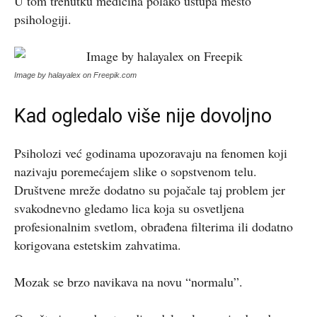
U tom trenutku medicina polako ustupa mesto
psihologiji.
Image by halayalex on Freepik.com
Kad ogledalo više nije dovoljno
Psiholozi već godinama upozoravaju na fenomen koji
nazivaju poremećajem slike o sopstvenom telu.
Društvene mreže dodatno su pojačale taj problem jer
svakodnevno gledamo lica koja su osvetljena
profesionalnim svetlom, obrađena filterima ili dodatno
korigovana estetskim zahvatima.
Mozak se brzo navikava na novu “normalu”.