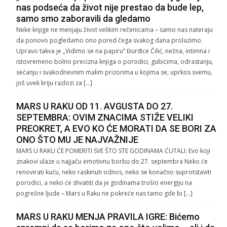
nas podseća da život nije prestao da bude lep,
samo smo zaboravili da gledamo
Neke knjige ne menjaju život velikim rečenicama – samo nas nateraju
da ponovo pogledamo ono pored čega svakog dana prolazimo.
Upravo takva je „Vidimo se na papiru“ Đurđice Čilić, nežna, intimna i
istovremeno bolno precizna knjiga o porodici, gubicima, odrastanju,
sećanju i svakodnevnim malim prizorima u kojima se, uprkos svemu,
još uvek kriju razlozi za […]
MARS U RAKU OD 11. AVGUSTA DO 27.
SEPTEMBRA: OVIM ZNACIMA STIŽE VELIKI
PREOKRET, A EVO KO ĆE MORATI DA SE BORI ZA
ONO ŠTO MU JE NAJVAŽNIJE
MARS U RAKU ĆE POMERITI SVE ŠTO STE GODINAMA ĆUTALI: Evo koji
znakovi ulaze u najjaču emotivnu borbu do 27. septembra Neko će
renovirati kuću, neko raskinuti odnos, neko se konačno suprotstaviti
porodici, a neko će shvatiti da je godinama trošio energiju na
pogrešne ljude – Mars u Raku ne pokreće nas tamo gde bi […]
MARS U RAKU MENJA PRAVILA IGRE: Bićemo