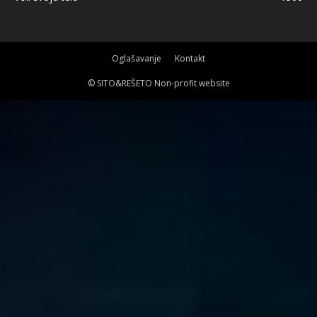
Oglašavanje
Kontakt
© SITO&REŠETO Non-profit website