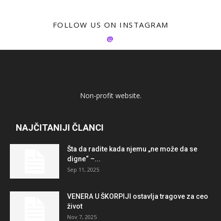
FOLLOW US ON INSTAGRAM
@
Non-profit website.
NAJČITANIJI ČLANCI
Šta da radite kada njemu „ne može da se
digne“ –...
Sep 11, 2025
VENERA U ŠKORPIJI ostavlja tragove za ceo
život
Nov 7, 2025