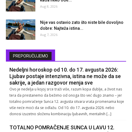
kada neko ode...
Aug 8, 2026
Nije vas ostavio zato što niste bile dovoljno
dobre: Najteža istina...
Aug 7, 2026
PREPORUČUJEMO
Nedeljni horoskop od 10. do 17. avgusta 2026:
Ljubav postaje intenzivna, istina ne može da se
sakrije, a jedan razgovor menja sve
Ovo je nedelja u kojoj srce traži više, razum kopa dublje, a život nas
tera da prestanemo da bežimo od onoga što već dugo znamo – jer
totalno pomračenje Sunca 12. avgusta otvara vrata promenama koje
više neće moći da se odlažu. Od 10. do 17. avgusta 2026. nebo
donosi izuzetno složenu kombinaciju ljubavnih, mentalnih […]
TOTALNO POMRAČENJE SUNCA U LAVU 12.