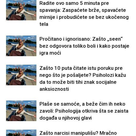
Radite ovo samo 5 minuta pre
spavanja: Zaspaćete brže, spavaćete
mirnije i probudićete se bez ukočenog
tela
Pročitano i ignorisano: Zašto „seen“
bez odgovora toliko boli i kako postaje
igra moći
Zašto 10 puta čitate istu poruku pre
nego što je pošaljete? Psiholozi kažu
da to može biti tihi znak socijalne
anksioznosti
Plaše se samoće, a beže čim ih neko
zavoli: Psihologija otkriva šta se zaista
događa u njihovoj glavi
Zašto narcisi manipulišu? Mračno