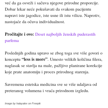
već da ga osveži i sačuva njegove prirodne proporcije.
Dobar lekar neće pokušavati da svakom pacijentu
napravi iste jagodice, iste usne ili istu vilicu. Naprotiv,
nastojaće da očuva individualnost.
Pročitajte i ovo:
Deset najboljih ženskih puderastih
parfema
Poslednjih godina upravo se zbog toga sve više govori o
“less is more”
konceptu
. Umesto velikih količina filera,
naglasak se stavlja na male, pažljivo planirane korekcije
koje prate anatomiju i proces prirodnog starenja.
Savremena estetska medicina sve se više udaljava od
preteranog volumena i vraća prirodnom izgledu.
Image by halayalex on Freepik