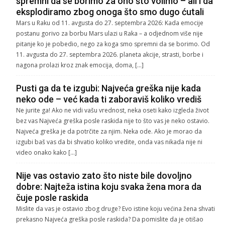
spremni da se borimo za ono što volimo – ali i da
eksplodiramo zbog onoga što smo dugo ćutali
Mars u Raku od 11. avgusta do 27. septembra 2026: Kada emocije
postanu gorivo za borbu Mars ulazi u Raka – a odjednom više nije
pitanje ko je pobedio, nego za koga smo spremni da se borimo. Od
11. avgusta do 27. septembra 2026. planeta akcije, strasti, borbe i
nagona prolazi kroz znak emocija, doma, […]
Pusti ga da te izgubi: Najveća greška nije kada
neko ode – već kada ti zaboraviš koliko vrediš
Ne jurite ga! Ako ne vidi vašu vrednost, neka oseti kako izgleda život
bez vas Najveća greška posle raskida nije to što vas je neko ostavio.
Najveća greška je da potrčite za njim. Neka ode. Ako je morao da
izgubi baš vas da bi shvatio koliko vredite, onda vas nikada nije ni
video onako kako […]
Nije vas ostavio zato što niste bile dovoljno
dobre: Najteža istina koju svaka žena mora da
čuje posle raskida
Mislite da vas je ostavio zbog druge? Evo istine koju većina žena shvati
prekasno Najveća greška posle raskida? Da pomislite da je otišao