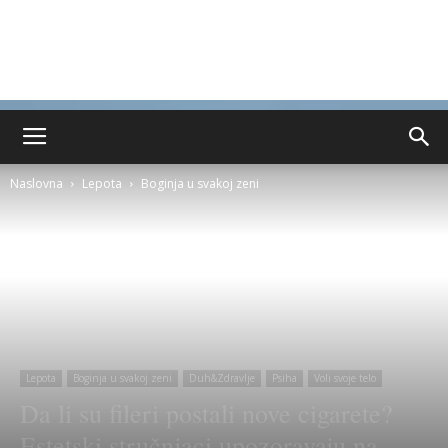
Naslovna
Lepota
Boginja u svakoj zeni
Lepota
Boginja u svakoj zeni
Duh&Zdravlje
Psiha
Voli svoje telo
Da li su fileri postali nove cigarete?
Estetski stručnjaci upozoravaju na