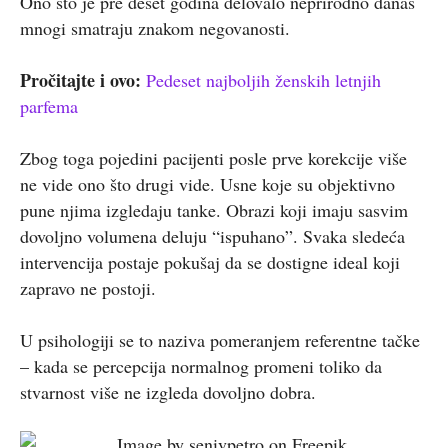
Ono što je pre deset godina delovalo neprirodno danas
mnogi smatraju znakom negovanosti.
Pročitajte i ovo:
Pedeset najboljih ženskih letnjih
parfema
Zbog toga pojedini pacijenti posle prve korekcije više
ne vide ono što drugi vide. Usne koje su objektivno
pune njima izgledaju tanke. Obrazi koji imaju sasvim
dovoljno volumena deluju “ispuhano”. Svaka sledeća
intervencija postaje pokušaj da se dostigne ideal koji
zapravo ne postoji.
U psihologiji se to naziva pomeranjem referentne tačke
– kada se percepcija normalnog promeni toliko da
stvarnost više ne izgleda dovoljno dobra.