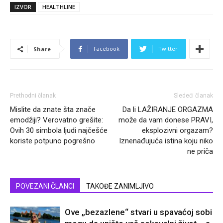
IZVOR
HEALTHLINE
Facebook
Twitter
Share
Prethodni članak
Sledeći članak
Mislite da znate šta znače
Da li LAŽIRANJE ORGAZMA
emodžiji? Verovatno grešite:
može da vam donese PRAVI,
Ovih 30 simbola ljudi najčešće
eksplozivni orgazam?
koriste potpuno pogrešno
Iznenađujuća istina koju niko
ne priča
POVEZANI ČLANCI
TAKOĐE ZANIMLJIVO
Ove „bezazlene“ stvari u spavaćoj sobi