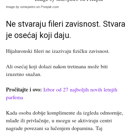
Image by senivpetro on Freepik.com
Ne stvaraju fileri zavisnost. Stvara
je osećaj koji daju.
Hijaluronski fileri ne izazivaju fizičku zavisnost.
Ali osećaj koji dolazi nakon tretmana može biti
izuzetno snažan.
Pročitajte i ovo:
Izbor od 27 najboljih novih letnjih
parfema
Kada osoba dobije komplimente da izgleda odmornije,
mlađe ili privlačnije, u mozgu se aktiviraju centri
nagrade povezani sa lučenjem dopamina. Taj