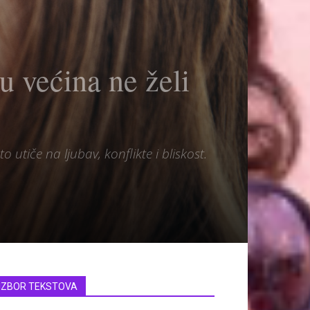
ju većina ne želi
o utiče na ljubav, konflikte i bliskost.
IZBOR TEKSTOVA