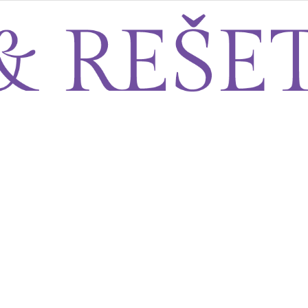
Sito&Rešeto