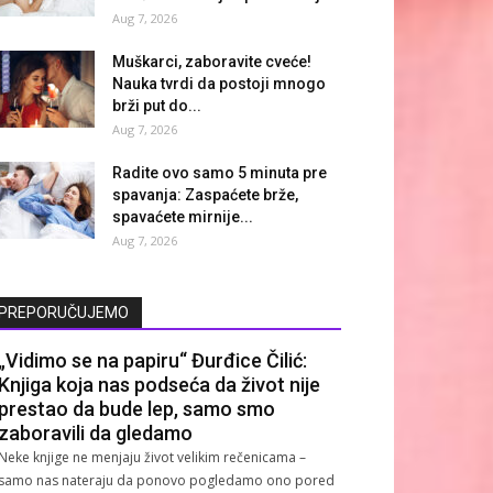
Aug 7, 2026
Muškarci, zaboravite cveće!
Nauka tvrdi da postoji mnogo
brži put do...
Aug 7, 2026
Radite ovo samo 5 minuta pre
spavanja: Zaspaćete brže,
spavaćete mirnije...
Aug 7, 2026
PREPORUČUJEMO
„Vidimo se na papiru“ Đurđice Čilić:
Knjiga koja nas podseća da život nije
prestao da bude lep, samo smo
zaboravili da gledamo
Neke knjige ne menjaju život velikim rečenicama –
samo nas nateraju da ponovo pogledamo ono pored