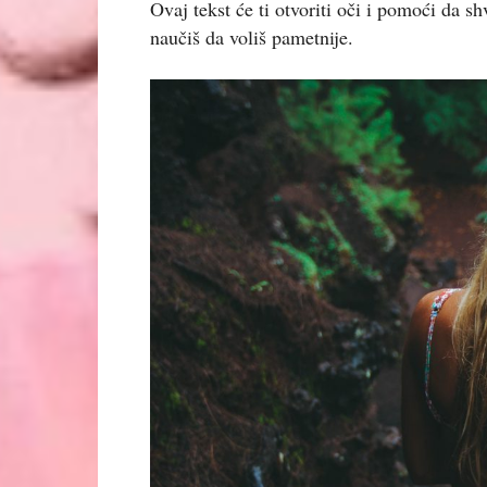
Ovaj tekst će ti otvoriti oči i pomoći da sh
naučiš da voliš pametnije.