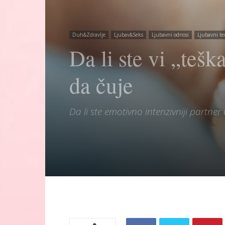
Duh&Zdravlje
Ljubav&Seks
Ljubavni odnosi
Ljubavni te
Da li ste vi „tešk
da čuje
Da li ste emotivno intenzivniji partner 