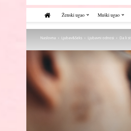
Ženski ugao
Muški ugao
Naslovna
Ljubav&Seks
Ljubavni odnosi
Da li s