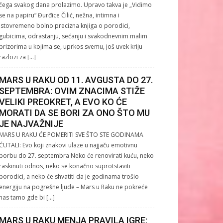
čega svakog dana prolazimo. Upravo takva je „Vidimo
se na papiru“ Đurđice Čilić, nežna, intimna i
istovremeno bolno precizna knjiga o porodici,
gubicima, odrastanju, sećanju i svakodnevnim malim
prizorima u kojima se, uprkos svemu, još uvek kriju
razlozi za […]
MARS U RAKU OD 11. AVGUSTA DO 27.
SEPTEMBRA: OVIM ZNACIMA STIŽE
VELIKI PREOKRET, A EVO KO ĆE
MORATI DA SE BORI ZA ONO ŠTO MU
JE NAJVAŽNIJE
MARS U RAKU ĆE POMERITI SVE ŠTO STE GODINAMA
ĆUTALI: Evo koji znakovi ulaze u najjaču emotivnu
borbu do 27. septembra Neko će renovirati kuću, neko
raskinuti odnos, neko se konačno suprotstaviti
porodici, a neko će shvatiti da je godinama trošio
energiju na pogrešne ljude – Mars u Raku ne pokreće
nas tamo gde bi […]
MARS U RAKU MENJA PRAVILA IGRE: