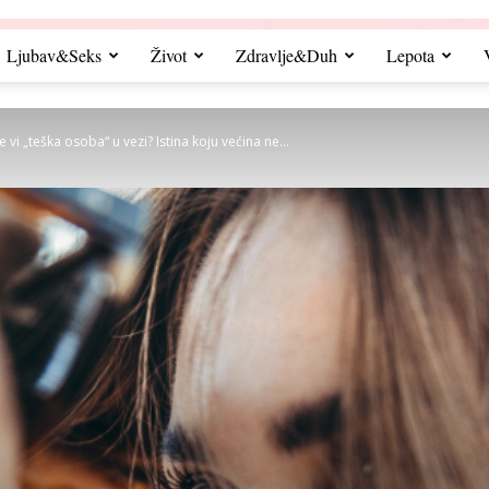
Ljubav&Seks
Život
Zdravlje&Duh
Lepota
te vi „teška osoba“ u vezi? Istina koju većina ne...