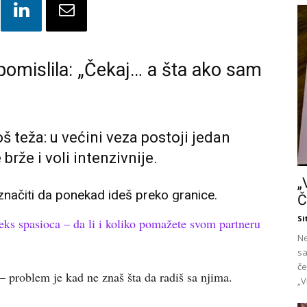
 pomislila: „Čekaj… a šta ako sam
još teža: u većini veza postoji jedan
brže i voli intenzivnije.
„
 značiti da ponekad ideš preko granice.
Č
Si
ks spasioca – da li i koliko pomažete svom partneru
Ne
sa
če
 problem je kad ne znaš šta da radiš sa njima.
„V