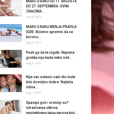
MARS U RAKU OD 11. AVGUSTA
DO 27. SEPTEMBRA: OVIM
ZNACIMA...
Aug 8, 2026
MARS U RAKU MENJA PRAVILA
IGRE: Bićemo spremni da se
borimo...
Aug 8, 2026
Pusti ga da te izgubi: Najveća
greška nije kada neko ode...
Aug 8, 2026
Nije vas ostavio zato što niste
bile dovoljno dobre: Najteža
istina...
Aug 7, 2026
Spavaju goli i srećniji su?
Istraživanje otkriva
neočekivanu tajnu parova koji...