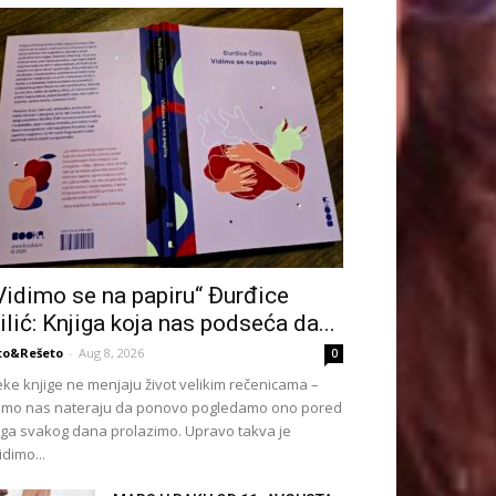
Vidimo se na papiru“ Đurđice
ilić: Knjiga koja nas podseća da...
to&Rešeto
-
Aug 8, 2026
0
ke knjige ne menjaju život velikim rečenicama –
mo nas nateraju da ponovo pogledamo ono pored
ga svakog dana prolazimo. Upravo takva je
idimo...