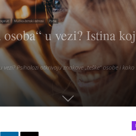
rapeut
Muško-ženski odnosi
Psiha
a osoba“ u vezi? Istina ko
u vezi? Psiholozi otkrivaju znakove „teške“ osobe i kako t