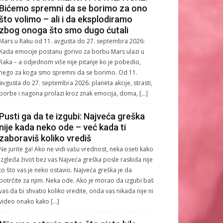
Bićemo spremni da se borimo za ono
što volimo – ali i da eksplodiramo
zbog onoga što smo dugo ćutali
Mars u Raku od 11. avgusta do 27. septembra 2026:
Kada emocije postanu gorivo za borbu Mars ulazi u
Raka – a odjednom više nije pitanje ko je pobedio,
nego za koga smo spremni da se borimo. Od 11.
avgusta do 27. septembra 2026. planeta akcije, strasti,
borbe i nagona prolazi kroz znak emocija, doma, […]
Pusti ga da te izgubi: Najveća greška
nije kada neko ode – već kada ti
zaboraviš koliko vrediš
Ne jurite ga! Ako ne vidi vašu vrednost, neka oseti kako
izgleda život bez vas Najveća greška posle raskida nije
to što vas je neko ostavio. Najveća greška je da
potrčite za njim. Neka ode. Ako je morao da izgubi baš
vas da bi shvatio koliko vredite, onda vas nikada nije ni
video onako kako […]