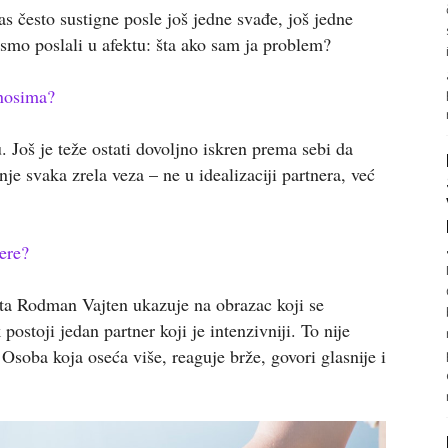
as često sustigne posle još jedne svađe, još jedne
smo poslali u afektu: šta ako sam ja problem?
dnosima?
 Još je teže ostati dovoljno iskren prema sebi da
je svaka zrela veza – ne u idealizaciji partnera, već
ere?
ta Rodman Vajten ukazuje na obrazac koji se
stoji jedan partner koji je intenzivniji. To nije
Osoba koja oseća više, reaguje brže, govori glasnije i