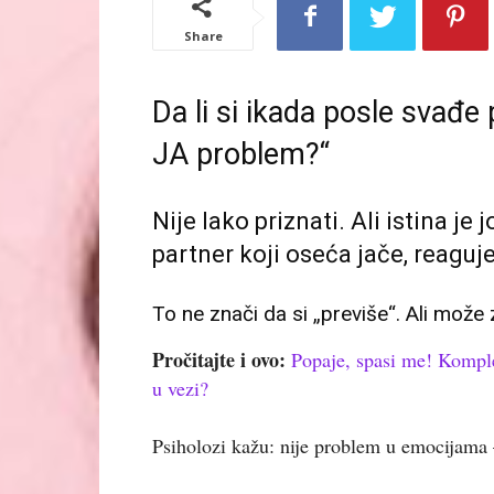
Share
Da li si ikada posle svađe
JA problem?“
Nije lako priznati. Ali istina je 
partner koji oseća jače, reaguje 
To ne znači da si „previše“. Ali može
Pročitajte i ovo:
Popaje, spasi me! Komple
u vezi?
Psiholozi kažu: nije problem u emocijama –