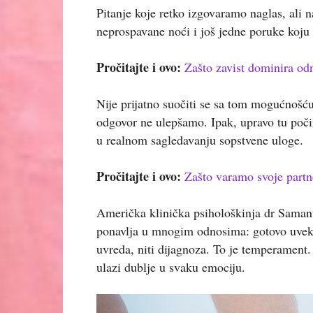
Pitanje koje retko izgovaramo naglas, ali n
neprospavane noći i još jedne poruke koju 
Pročitajte i ovo:
Zašto zavist dominira o
Nije prijatno suočiti se sa tom mogućnošću.
odgovor ne ulepšamo. Ipak, upravo tu počin
u realnom sagledavanju sopstvene uloge.
Pročitajte i ovo:
Zašto varamo svoje partn
Američka klinička psihološkinja dr Saman
ponavlja u mnogim odnosima: gotovo uvek po
uvreda, niti dijagnoza. To je temperament. 
ulazi dublje u svaku emociju.