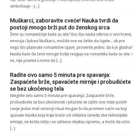
simbolizuje – […]
Muškarci, zaboravite cveće! Nauka tvrdi da
postoji mnogo brži put do ženskog srca
Žene su romantičnije kada su site? Evo šta nauka otkriva o vezi hrane,
emocija i ljubavi Muškarci, možda ovo ne želite da čujete… ali pre
nego što planirate romantične izjave, proverite jedno: da li je gladna?
Nauka kaže da žene mnogo bolje reaguju na romantiku kada su site. I
ne, nije poenta u tome da […]
Radite ovo samo 5 minuta pre spavanja:
Zaspaćete brže, spavaćete mirnije i probudićete
se bez ukočenog tela
Istegnite telo samo 5 minuta pre spavanja: Zaspaćete brže,
probudićete se bez ukočenosti i pitaćete se zašto ovo niste počeli
ranije Jedan mali večernji ritual mogao bi da promeni način na koji
spavate Navika koja traje kraće od reklama između dve televizijske
emisije, ne košta ništa i ne zahteva nikakvu opremu, a može da učini
[…]