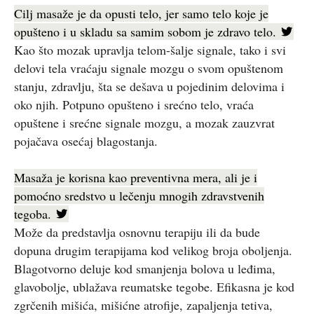
Cilj masaže je da opusti telo, jer samo telo koje je
opušteno i u skladu sa samim sobom je zdravo telo.
Kao što mozak upravlja telom-šalje signale, tako i svi
delovi tela vraćaju signale mozgu o svom opuštenom
stanju, zdravlju, šta se dešava u pojedinim delovima i
oko njih. Potpuno opušteno i srećno telo, vraća
opuštene i srećne signale mozgu, a mozak zauzvrat
pojačava osećaj blagostanja.
Masaža je korisna kao preventivna mera, ali je i
pomoćno sredstvo u lečenju mnogih zdravstvenih
tegoba.
Može da predstavlja osnovnu terapiju ili da bude
dopuna drugim terapijama kod velikog broja oboljenja.
Blagotvorno deluje kod smanjenja bolova u leđima,
glavobolje, ublažava reumatske tegobe. Efikasna je kod
zgrčenih mišića, mišićne atrofije, zapaljenja tetiva,