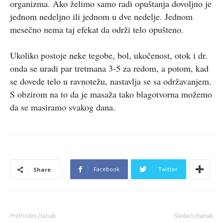
organizma. Ako želimo samo radi opuštanja dovoljno je
jednom nedeljno ili jednom u dve nedelje. Jednom
mesečno nema taj efekat da održi telo opušteno.
Ukoliko postoje neke tegobe, bol, ukočenost, otok i dr.
onda se uradi par tretmana 3-5 za redom, a potom, kad
se dovede telo u ravnotežu, nastavlja se sa održavanjem.
S obzirom na to da je masaža tako blagotvorna možemo
da se masiramo svakog dana.
Facebook
Twitter
Share
Prethodni članak
Sledeći članak