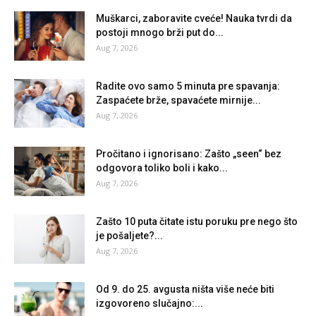
Muškarci, zaboravite cveće! Nauka tvrdi da
postoji mnogo brži put do...
Aug 7, 2026
Radite ovo samo 5 minuta pre spavanja:
Zaspaćete brže, spavaćete mirnije...
Aug 7, 2026
Pročitano i ignorisano: Zašto „seen“ bez
odgovora toliko boli i kako...
Aug 7, 2026
Zašto 10 puta čitate istu poruku pre nego što
je pošaljete?...
Aug 7, 2026
Od 9. do 25. avgusta ništa više neće biti
izgovoreno slučajno:...