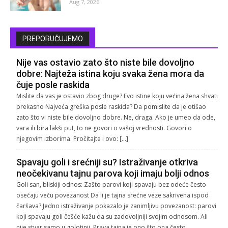
Aug 7, 2026
PREPORUČUJEMO
Nije vas ostavio zato što niste bile dovoljno
dobre: Najteža istina koju svaka žena mora da
čuje posle raskida
Mislite da vas je ostavio zbog druge? Evo istine koju većina žena shvati
prekasno Najveća greška posle raskida? Da pomislite da je otišao
zato što vi niste bile dovoljno dobre. Ne, draga. Ako je umeo da ode,
vara ili bira lakši put, to ne govori o vašoj vrednosti. Govori o
njegovim izborima. Pročitajte i ovo: […]
Spavaju goli i srećniji su? Istraživanje otkriva
neočekivanu tajnu parova koji imaju bolji odnos
Goli san, bliskiji odnos: Zašto parovi koji spavaju bez odeće često
osećaju veću povezanost Da li je tajna srećne veze sakrivena ispod
čaršava? Jedno istraživanje pokazalo je zanimljivu povezanost: parovi
koji spavaju goli češće kažu da su zadovoljniji svojim odnosom. Ali
nije stvar samo u golotinji. Prava tajna je ono što ona često