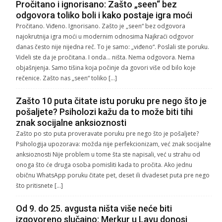
Pročitano i ignorisano: Zašto „seen“ bez
odgovora toliko boli i kako postaje igra moći
Pročitano. Viđeno. Ignorisano. Zašto je „seen“ bez odgovora
najokrutnija igra moći u modernim odnosima Najkraći odgovor
danas često nije nijedna reč. To je samo: „viđeno“. Poslali ste poruku.
Videli ste da je pročitana. I onda… ništa. Nema odgovora. Nema
objašnjenja. Samo tišina koja počinje da govori više od bilo koje
rečenice. Zašto nas „seen“ toliko […]
Zašto 10 puta čitate istu poruku pre nego što je
pošaljete? Psiholozi kažu da to može biti tihi
znak socijalne anksioznosti
Zašto po sto puta proveravate poruku pre nego što je pošaljete?
Psihologija upozorava: možda nije perfekcionizam, već znak socijalne
anksioznosti Nije problem u tome šta ste napisali, već u strahu od
onoga što će druga osoba pomisliti kada to pročita. Ako jednu
običnu WhatsApp poruku čitate pet, deset ili dvadeset puta pre nego
što pritisnete […]
Od 9. do 25. avgusta ništa više neće biti
izgovoreno slučajno: Merkur u Lavu donosi