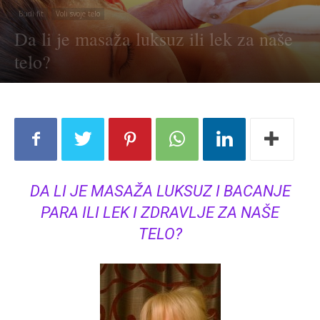
Budi fit
Voli svoje telo
Da li je masaža luksuz ili lek za naše
telo?
DA LI JE MASAŽA LUKSUZ I BACANJE
PARA ILI LEK I ZDRAVLJE ZA NAŠE
TELO?