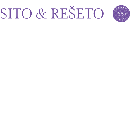
Sito&Rešeto