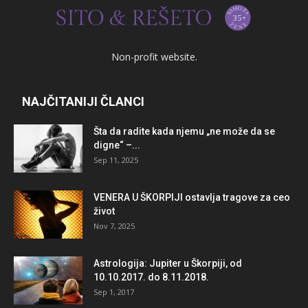
Non-profit website.
NAJČITANIJI ČLANCI
Šta da radite kada njemu „ne može da se
digne“ –...
Sep 11, 2025
VENERA U ŠKORPIJI ostavlja tragove za ceo
život
Nov 7, 2025
Astrologija: Jupiter u Škorpiji, od
10.10.2017. do 8.11.2018.
Sep 1, 2017