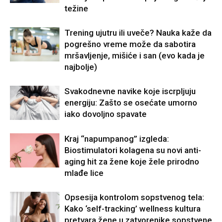
težine
Trening ujutru ili uveče? Nauka kaže da
pogrešno vreme može da sabotira
mršavljenje, mišiće i san (evo kada je
najbolje)
Svakodnevne navike koje iscrpljuju
energiju: Zašto se osećate umorno
iako dovoljno spavate
Kraj “napumpanog” izgleda:
Biostimulatori kolagena su novi anti-
aging hit za žene koje žele prirodno
mlađe lice
Opsesija kontrolom sopstvenog tela:
Kako ‘self-tracking’ wellness kultura
pretvara žene u zatvorenike sopstvene