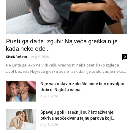
Pusti ga da te izgubi: Najveća greška nije
kada neko ode...
Sito&Rešeto
-
Aug 8, 2026
0
Ne jurite ga! Ako ne vidi vašu vrednost, neka oseti kako izgleda
život bez vas Najveća greška posle raskida nije to što vas je neko...
Nije vas ostavio zato što niste bile dovoljno
dobre: Najteža istina...
Aug 7, 2026
Spavaju goli i srećniji su? Istraživanje
otkriva neočekivanu tajnu parova koji...
Aug 7, 2026