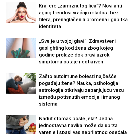
Kraj ere „zamrznutog lica“? Novi anti-
aging trendovi vraćaju mladost bez
filera, prenaglašenih promena i gubitka
identiteta
„Sve je u tvojoj glavi“: Zdravstveni
gaslighting kod žena zbog kojeg
godine prolaze dok pravi uzrok
simptoma ostaje neotkriven
Zašto autoimune bolesti najčešće
pogađaju žene? Nauka, psihologija i
astrologija otkrivaju zapanjujuću vezu
između potisnutih emocija i imunog
sistema
Nadut stomak posle jela? Jedna
jednostavna navika može da ubrza
varenje i spasi vas neprijatnog osećaja