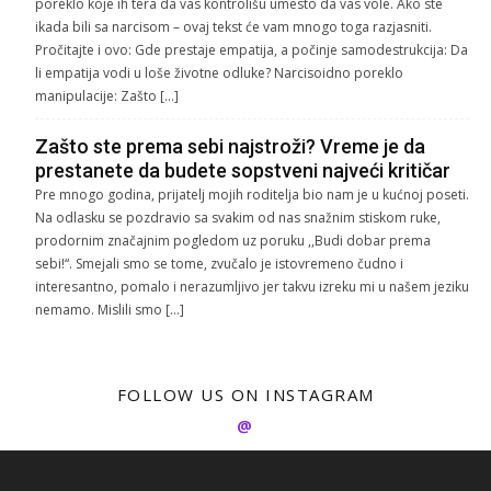
poreklo koje ih tera da vas kontrolišu umesto da vas vole. Ako ste
ikada bili sa narcisom – ovaj tekst će vam mnogo toga razjasniti.
Pročitajte i ovo: Gde prestaje empatija, a počinje samodestrukcija: Da
li empatija vodi u loše životne odluke? Narcisoidno poreklo
manipulacije: Zašto […]
Zašto ste prema sebi najstroži? Vreme je da
prestanete da budete sopstveni najveći kritičar
Pre mnogo godina, prijatelj mojih roditelja bio nam je u kućnoj poseti.
Na odlasku se pozdravio sa svakim od nas snažnim stiskom ruke,
prodornim značajnim pogledom uz poruku ,,Budi dobar prema
sebi!“. Smejali smo se tome, zvučalo je istovremeno čudno i
interesantno, pomalo i nerazumljivo jer takvu izreku mi u našem jeziku
nemamo. Mislili smo […]
FOLLOW US ON INSTAGRAM
@