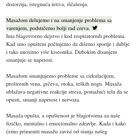
distorzija, istegnuća tetiva, iščašenja.
Masažom delujemo i na smanjenje problema sa
varenjem, podstičemo bolji rad creva.
Ima blagotvorno dejstvo i kod respiratornih problema.
Kad smo opušteni počinjemo da dišemo sporije i dublje
i tako unosimo više kiseonika. Dubokim disanjem
smanjuje se napetost.
Masažom smanjujemo probleme sa cirkulacijom,
proširenih vena, grčeva, otoka, teških nogu. Masaža
ublažava negativne reakcije stresa, pomažući telu da se
opusti, smanji napetost i nervoza.
Masaža opušta, a opuštenost je blagotvorna za naše
fizičko, mentalno i emocionalno zdravlje. Kada i kako
ćemo primeniti masažu zavisi od stanja našeg