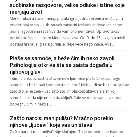
sudbinske razgovore, velike odluke i istine koje
menjaju život
Merkur ulazi u Lava i menja pravila igre: Jedna rečenica može vam
otvoriti sva vrata – ili ih zauvek zatvoriti Nekada je dovoljna samo
jedna izgovorena rečenica da vam promeni život. Upravo takav
period počinje ulaskom Merkura u Lava. Od 9. do 25. avgusta misli
postaju hrabrije, glas sigurniji, a ideje veće nego inače. Ali […]
Plaše se samoće, a beže čim ih neko zavoli:
Psihologija otkriva šta se zaista događa u
njihovoj glavi
Intimna anksioznost: Zašto se neki ljudi više plaše bliskosti nego
samoće – i beže baš kada postane lepo? Neki ljudi ne beže od ljubavi
zato što je ne žele – već zato što im bliskost aktivira alarm koji
samoća nikada nije umela da uključi. Žale se da su sami… a onda
pobegnu čim ih neko […]
Zašto narcisi manipulišu? Mračno poreklo
njihove „ljubavi“ koje vas uništava
Zašto narcisi manipulišu? Nije slučajno. To je duboko narcisoidno