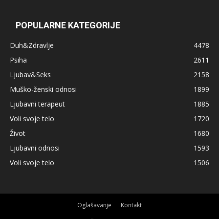
POPULARNE KATEGORIJE
Duh&Zdravlje
4478
Psiha
2611
Ljubav&Seks
2158
Muško-ženski odnosi
1899
Ljubavni terapeut
1885
Voli svoje telo
1720
Život
1680
Ljubavni odnosi
1593
Voli svoje telo
1506
Oglašavanje
Kontakt