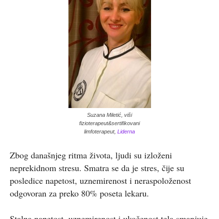
Suzana Miletić, viši
fizioterapeut&sertifikovani
limfoterapeut,
Liderna
Zbog današnjeg ritma života, ljudi su izloženi
neprekidnom stresu. Smatra se da je stres, čije su
posledice napetost, uznemirenost i neraspoloženost
odgovoran za preko 80% poseta lekaru.
Stalna napetost, uznemirenost i ukočenost tela smanjuje