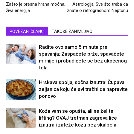
Zašto je presna hrana moćna,
Astrologija: Sve što treba da
živa energija
znate o retrogradnom Neptunu
POVEZANI ČLANCI
TAKOĐE ZANIMLJIVO
Radite ovo samo 5 minuta pre
spavanja: Zaspaćete brže, spavaćete
mirnije i probudićete se bez ukočenog
tela
Hrskava spolja, sočna iznutra: Čupava
zeljanica koju će svi tražiti da napravite
ponovo
Koža vam se opušta, ali ne želite
lifting? OVAJ tretman zagreva lice
iznutra i zateže kožu bez skalpela!