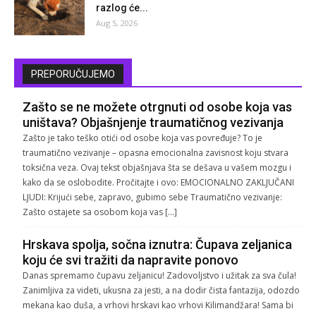
razlog će...
Aug 5, 2026
PREPORUČUJEMO
Zašto se ne možete otrgnuti od osobe koja vas
uništava? Objašnjenje traumatičnog vezivanja
Zašto je tako teško otići od osobe koja vas povređuje? To je
traumatično vezivanje – opasna emocionalna zavisnost koju stvara
toksična veza. Ovaj tekst objašnjava šta se dešava u vašem mozgu i
kako da se oslobodite. Pročitajte i ovo: EMOCIONALNO ZAKLJUČANI
LJUDI: Krijući sebe, zapravo, gubimo sebe Traumatično vezivanje:
Zašto ostajete sa osobom koja vas […]
Hrskava spolja, sočna iznutra: Čupava zeljanica
koju će svi tražiti da napravite ponovo
Danas spremamo čupavu zeljanicu! Zadovoljstvo i užitak za sva čula!
Zanimljiva za videti, ukusna za jesti, a na dodir čista fantazija, odozdo
mekana kao duša, a vrhovi hrskavi kao vrhovi Kilimandžara! Sama bi