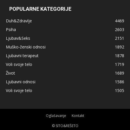
POPULARNE KATEGORIJE
Duh&Zdravlje
4469
Psiha
2603
Ljubav&Seks
2151
Muško-ženski odnosi
1892
Ljubavni terapeut
1878
Voli svoje telo
1719
Život
1689
Ljubavni odnosi
1586
Voli svoje telo
1505
Oglašavanje
Kontakt
© SITO&REŠETO