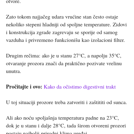
otvore.
Zato tokom najjačeg udara vrućine stan često ostaje
nekoliko stepeni hladniji od spoljne temperature. Zidovi
i konstrukcija zgrade zagrevaju se sporije od samog
vazduha i privremeno funkcionišu kao izolacioni filter.
Drugim rečima: ako je u stanu 27°C, a napolju 35°C,
otvaranje prozora znači da praktično pozivate vrelinu
unutra.
Pročitajte i ovo:
Kako da očistimo digestivni trakt
U toj situaciji prozore treba zatvoriti i zaštititi od sunca.
Ali ako noću spoljašnja temperatura padne na 23°C,
dok je u stanu i dalje 28°C, tada širom otvoreni prozori
postaju najbolji prirodni klima uređaj.