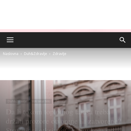
Naslovna
Duh&Zdravlje
Zdravlje
Duh&Zdravlje
Voli svoje telo
Zdravlje
Da li tokom toplotnog talasa treba
držati prozore otvorene ili zatvorene?
Stručnjaci otkrivaju grešku koju svi