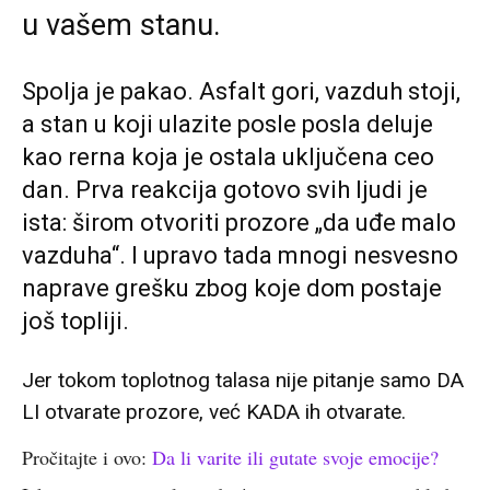
u vašem stanu.
Spolja je pakao. Asfalt gori, vazduh stoji,
a stan u koji ulazite posle posla deluje
kao rerna koja je ostala uključena ceo
dan. Prva reakcija gotovo svih ljudi je
ista: širom otvoriti prozore „da uđe malo
vazduha“. I upravo tada mnogi nesvesno
naprave grešku zbog koje dom postaje
još topliji.
Jer tokom toplotnog talasa nije pitanje samo DA
LI otvarate prozore, već KADA ih otvarate.
Pročitajte i ovo:
Da li varite ili gutate svoje emocije?