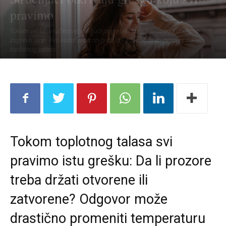
pravimo
Tokom velikih vrućina većina ljudi pogrešno koristi prozore i dodatno
zagreva stan. Evo kada treba otvarati, a kada zatvarati prozore tokom
toplotnog talasa.
Tokom toplotnog talasa svi
pravimo istu grešku: Da li prozore
treba držati otvorene ili
zatvorene? Odgovor može
drastično promeniti temperaturu