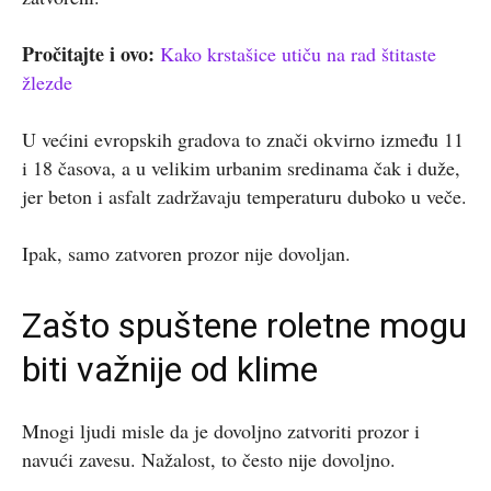
Pročitajte i ovo:
Kako krstašice utiču na rad štitaste
žlezde
U većini evropskih gradova to znači okvirno između 11
i 18 časova, a u velikim urbanim sredinama čak i duže,
jer beton i asfalt zadržavaju temperaturu duboko u veče.
Ipak, samo zatvoren prozor nije dovoljan.
Zašto spuštene roletne mogu
biti važnije od klime
Mnogi ljudi misle da je dovoljno zatvoriti prozor i
navući zavesu. Nažalost, to često nije dovoljno.