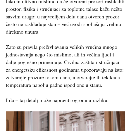
Iako intuitivno mislimo da će otvoreni prozori rashladiti
prostor, fizika i stručnjaci za toplotne talase kažu nešto
sasvim drugo: u najvrelijem delu dana otvoren prozor
često ne rashlađuje stan – već uvodi spoljašnju vrelinu
direktno unutra.
Zato su pravila preživljavanja velikih vrućina mnogo
jednostavnija nego što mislimo, ali ih većina ljudi i
dalje pogrešno primenjuje. Civilna zaštita i stručnjaci
za energetsku efikasnost godinama upozoravaju na isto:
zatvarajte prozore tokom dana, a otvarajte ih tek kada
temperatura napolju padne ispod one u stanu.
I da – taj detalj može napraviti ogromnu razliku.