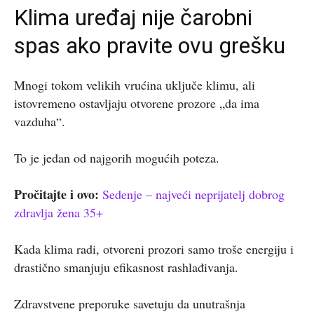
Klima uređaj nije čarobni
spas ako pravite ovu grešku
Mnogi tokom velikih vrućina uključe klimu, ali
istovremeno ostavljaju otvorene prozore „da ima
vazduha“.
To je jedan od najgorih mogućih poteza.
Pročitajte i ovo:
Sedenje – najveći neprijatelj dobrog
zdravlja žena 35+
Kada klima radi, otvoreni prozori samo troše energiju i
drastično smanjuju efikasnost rashlađivanja.
Zdravstvene preporuke savetuju da unutrašnja