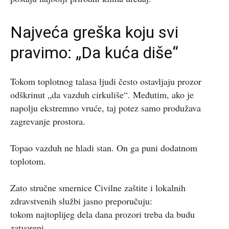
Najveća greška koju svi
pravimo: „Da kuća diše“
Tokom toplotnog talasa ljudi često ostavljaju prozor
odškrinut „da vazduh cirkuliše“. Međutim, ako je
napolju ekstremno vruće, taj potez samo produžava
zagrevanje prostora.
Topao vazduh ne hladi stan. On ga puni dodatnom
toplotom.
Zato stručne smernice Civilne zaštite i lokalnih
zdravstvenih službi jasno preporučuju:
tokom najtoplijeg dela dana prozori treba da budu
zatvoreni.