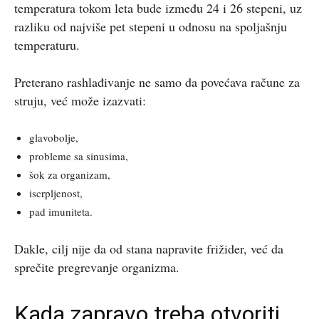
temperatura tokom leta bude između 24 i 26 stepeni, uz
razliku od najviše pet stepeni u odnosu na spoljašnju
temperaturu.
Preterano rashlađivanje ne samo da povećava račune za
struju, već može izazvati:
glavobolje,
probleme sa sinusima,
šok za organizam,
iscrpljenost,
pad imuniteta.
Dakle, cilj nije da od stana napravite frižider, već da
sprečite pregrevanje organizma.
Kada zapravo treba otvoriti