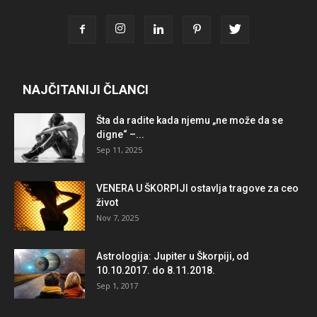
NAJČITANIJI ČLANCI
Šta da radite kada njemu „ne može da se
digne“ –...
Sep 11, 2025
VENERA U ŠKORPIJI ostavlja tragove za ceo
život
Nov 7, 2025
Astrologija: Jupiter u Škorpiji, od
10.10.2017. do 8.11.2018.
Sep 1, 2017