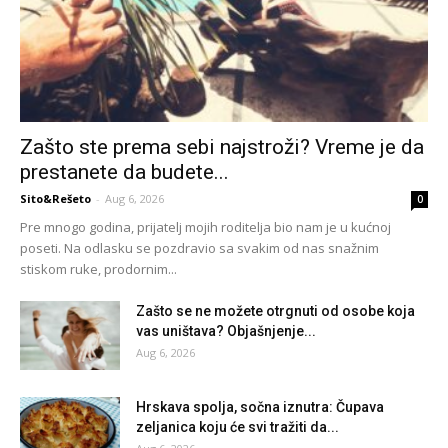
Zašto ste prema sebi najstroži? Vreme je da
prestanete da budete...
Sito&Rešeto
-
Aug 6, 2026
0
Pre mnogo godina, prijatelj mojih roditelja bio nam je u kućnoj
poseti. Na odlasku se pozdravio sa svakim od nas snažnim
stiskom ruke, prodornim...
Zašto se ne možete otrgnuti od osobe koja
vas uništava? Objašnjenje...
Aug 6, 2026
Hrskava spolja, sočna iznutra: Čupava
zeljanica koju će svi tražiti da...