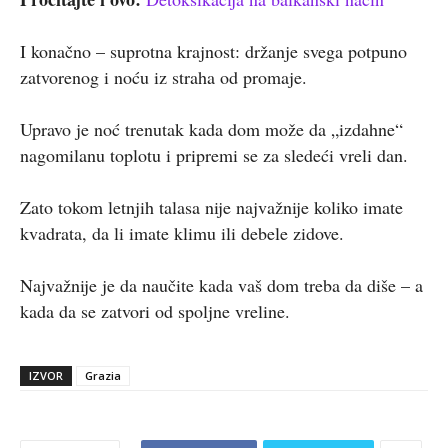
I konačno – suprotna krajnost: držanje svega potpuno
zatvorenog i noću iz straha od promaje.
Upravo je noć trenutak kada dom može da „izdahne“
nagomilanu toplotu i pripremi se za sledeći vreli dan.
Zato tokom letnjih talasa nije najvažnije koliko imate
kvadrata, da li imate klimu ili debele zidove.
Najvažnije je da naučite kada vaš dom treba da diše – a
kada da se zatvori od spoljne vreline.
IZVOR
Grazia