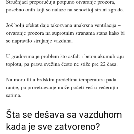
Stručnjaci preporučuju potpuno otvaranje prozora,
posebno onih koji se nalaze na senovitoj strani zgrade.
Još bolji efekat daje takozvana unakrsna ventilacija –
otvaranje prozora na suprotnim stranama stana kako bi
se napravilo strujanje vazduha.
U gradovima je problem što asfalt i beton akumuliraju
toplotu, pa prava svežina često ne stiže pre 22 časa.
Na moru ili u brdskim predelima temperatura pada
ranije, pa provetravanje može početi već u večernjim
satima.
Šta se dešava sa vazduhom
kada je sve zatvoreno?