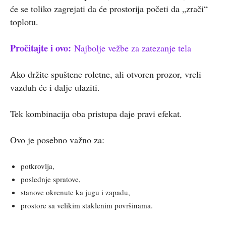
će se toliko zagrejati da će prostorija početi da „zrači“
toplotu.
Pročitajte i ovo:
Najbolje vežbe za zatezanje tela
Ako držite spuštene roletne, ali otvoren prozor, vreli
vazduh će i dalje ulaziti.
Tek kombinacija oba pristupa daje pravi efekat.
Ovo je posebno važno za:
potkrovlja,
poslednje spratove,
stanove okrenute ka jugu i zapadu,
prostore sa velikim staklenim površinama.