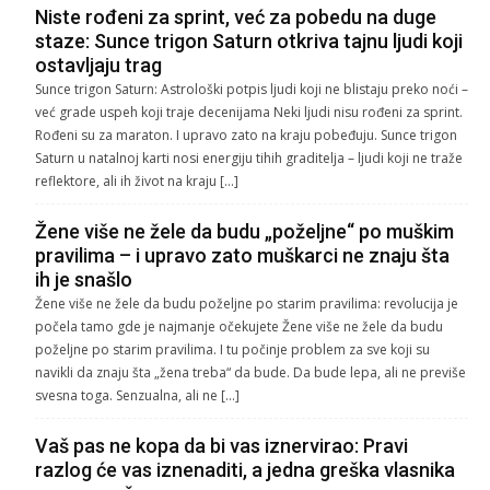
Niste rođeni za sprint, već za pobedu na duge
staze: Sunce trigon Saturn otkriva tajnu ljudi koji
ostavljaju trag
Sunce trigon Saturn: Astrološki potpis ljudi koji ne blistaju preko noći –
već grade uspeh koji traje decenijama Neki ljudi nisu rođeni za sprint.
Rođeni su za maraton. I upravo zato na kraju pobeđuju. Sunce trigon
Saturn u natalnoj karti nosi energiju tihih graditelja – ljudi koji ne traže
reflektore, ali ih život na kraju […]
Žene više ne žele da budu „poželjne“ po muškim
pravilima – i upravo zato muškarci ne znaju šta
ih je snašlo
Žene više ne žele da budu poželjne po starim pravilima: revolucija je
počela tamo gde je najmanje očekujete Žene više ne žele da budu
poželjne po starim pravilima. I tu počinje problem za sve koji su
navikli da znaju šta „žena treba“ da bude. Da bude lepa, ali ne previše
svesna toga. Senzualna, ali ne […]
Vaš pas ne kopa da bi vas iznervirao: Pravi
razlog će vas iznenaditi, a jedna greška vlasnika