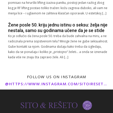
pomisao na hirurški lifting izaziva paniku, postoji jedan razlog zbog
kog je RF lifting postao toliko tražen: kožu zagreva duboko, ali vam ne
menja lice – i uglavnom ne zahteva klasičan oporavak. U estetskoj […]
Žene posle 50. kriju jednu istinu o seksu: želja nije
nestala, samo su godinama učene da je se stide
Ko je odlučio da žena posle 50. treba da bude zahvalna na miru, a ne
radoznala prema sopstvenom telu? Mnoge žene ne gube seksualnost.
Gube kontakt sa njom. Godinama slušaju kako treba da izgledaju,
kako da se ponašaju i koliko je „pristojno“ želeti… a onda se iznenade
kada više ne znaju šta zapravo žele. Ali […]
FOLLOW US ON INSTAGRAM
@HTTPS://WWW.INSTAGRAM.COM/SITOIRESETO/