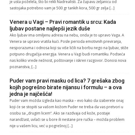
je usta poželela, što bi rekli Nadrealisti. Za čupavu zeljanicu od
sastojaka potrebno vam je 500 gr tankih kora, 500 gr zelja […]
Venera u Vagi – Pravi romantik u srcu: Kada
ljubav postane najlepši jezik duše
Ako ljubav ima omiljenu adresu na nebu, onda je to upravo Vaga. A
Venera se upravo vratila kući. Posle perioda emotivnih previranja,
nesporazuma i odnosa koji su više ličili na borbu nego na ljubav, stiže
potpuno drugačija energija. Venera u Vagi budi romantiku. Podseća
nas koliko vrede nežnost, poštovanje i iskren razgovor. Donosi nova
poznanstva, […]
Puder vam pravi masku od lica? 7 grešaka zbog
kojih pogrešno birate nijansu i formulu – a ova
jedna je najčešća!
Puder vam možda izgleda kao maska – evo kako da izaberete onaj
koji će se stopiti sa vašom kožom Puder ne treba da vas pretvori u
osobu sa „drugim licem“. Ako se razdvaja od kože, postaje
narandžast, uvlači se u bore ili nestane pre ručka – možda problem
nije u vašem licu, već u pogrešnoj […]