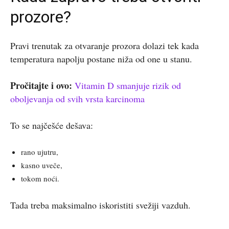
prozore?
Pravi trenutak za otvaranje prozora dolazi tek kada
temperatura napolju postane niža od one u stanu.
Pročitajte i ovo:
Vitamin D smanjuje rizik od
oboljevanja od svih vrsta karcinoma
To se najčešće dešava:
rano ujutru,
kasno uveče,
tokom noći.
Tada treba maksimalno iskoristiti svežiji vazduh.