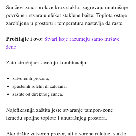
Sunčevi zraci prolaze kroz staklo, zagrevaju unutrašnje
površine i stvaraju efekat staklene bašte. Toplota ostaje
zarobljena u prostoru i temperatura nastavlja da raste.
Pročitajte i ovo:
Stvari koje razumeju samo mršave
žene
Zato stručnjaci savetuju kombinaciju:
zatvorenih prozora,
spuštenih roletni ili žaluzina,
zaštite od direktnog sunca.
Najefikasnija zaštita jeste stvaranje tampon-zone
između spoljne toplote i unutrašnjeg prostora.
Ako držite zatvoren prozor, ali otvorene roletne, staklo