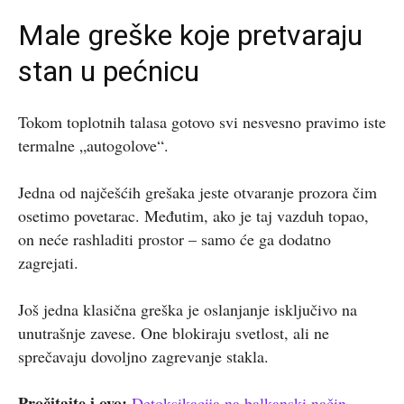
Male greške koje pretvaraju
stan u pećnicu
Tokom toplotnih talasa gotovo svi nesvesno pravimo iste
termalne „autogolove“.
Jedna od najčešćih grešaka jeste otvaranje prozora čim
osetimo povetarac. Međutim, ako je taj vazduh topao,
on neće rashladiti prostor – samo će ga dodatno
zagrejati.
Još jedna klasična greška je oslanjanje isključivo na
unutrašnje zavese. One blokiraju svetlost, ali ne
sprečavaju dovoljno zagrevanje stakla.
Pročitajte i ovo:
Detoksikacija na balkanski način