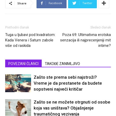
Facebook
Twitter
Share
Prethodni članak
Sledeći članak
Tuga u ljubavi pod kvadratom:
Poza 69: Ultimativna erotska
Kada Venera i Saturn zabole
senzacija ili najprecenjeniji mit
više od raskida
intime?
POVEZANI ČLANCI
TAKOĐE ZANIMLJIVO
Zašto ste prema sebi najstroži?
Vreme je da prestanete da budete
sopstveni najveći kritičar
Zašto se ne možete otrgnuti od osobe
koja vas uništava? Objašnjenje
traumatičnog vezivanja