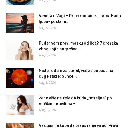
Aug 6, 2026
Venera u Vagi – Pravi romantik u srcu: Kada
ljubav postane...
Aug 6, 2026
Puder vam pravi masku od lica? 7 grešaka
zbog kojih pogrešno...
Aug 6, 2026
Niste rođeni za sprint, već za pobedu na
duge staze: Sunce...
Aug 5, 2026
Žene više ne žele da budu „poželjne“ po
muškim pravilima –...
Aug 5, 2026
Vaš pas ne kopa da bi vas iznervirao: Pravi