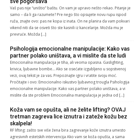
sve pogoršava
Vaš pas nije “uništio” baštu. On vam je upravo nešto rekao. Pitanje je
samo – da li ga razumete? Pre nego što opsujete novu rupu ispod
ruža, znajte ovo: pas ne kopa iz inata. On ne planira da vam pokvari
vikend niti da se osveti što ste kasnili iz kancelarije. Možda mu je
prevruće. Možda […]
Psihologija emocionalne manipulacije: Kako vas
partner polako uništava, a vi mislite da ste ludi
Emocionalna manipulacija je tiha, ali veoma opasna. Gaslighting,
krivica, ljubavne bombe… Ako se osećate izgubljeno u sopstvenoj
vezi, ovaj tekst je za vas. Prepoznajte igru i vratite svoju moć.
Pročitajte i ovo: Emocionalno iskustvo ljubavnog trougla Psihologija
emocionalne manipulacije: Kako vas partner polako uništava, a vi
mislite da ste problem Emocionalna manipulacija je jedna od […]
Koža vam se opušta, ali ne želite lifting? OVAJ
tretman zagreva lice iznutra i zateže kožu bez
skalpela!
RF lifting: zašto sve više žena bira zagrevanje kože iznutra umesto
agresivnih estetskih intervencija Ako vam se koža opušta, a sama