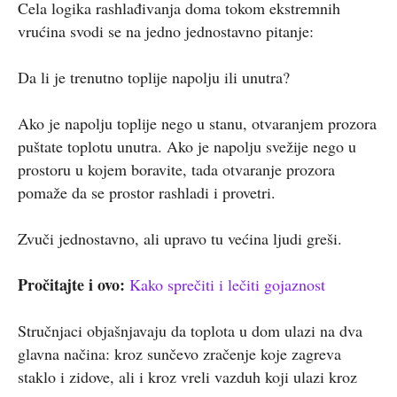
Cela logika rashlađivanja doma tokom ekstremnih
vrućina svodi se na jedno jednostavno pitanje:
Da li je trenutno toplije napolju ili unutra?
Ako je napolju toplije nego u stanu, otvaranjem prozora
puštate toplotu unutra. Ako je napolju svežije nego u
prostoru u kojem boravite, tada otvaranje prozora
pomaže da se prostor rashladi i provetri.
Zvuči jednostavno, ali upravo tu većina ljudi greši.
Pročitajte i ovo:
Kako sprečiti i lečiti gojaznost
Stručnjaci objašnjavaju da toplota u dom ulazi na dva
glavna načina: kroz sunčevo zračenje koje zagreva
staklo i zidove, ali i kroz vreli vazduh koji ulazi kroz