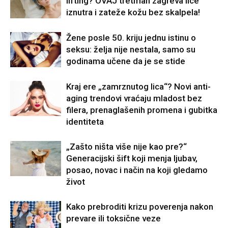
lifting? OVAJ tretman zagreva lice
iznutra i zateže kožu bez skalpela!
Žene posle 50. kriju jednu istinu o
seksu: želja nije nestala, samo su
godinama učene da je se stide
Kraj ere „zamrznutog lica“? Novi anti-
aging trendovi vraćaju mladost bez
filera, prenaglašenih promena i gubitka
identiteta
„Zašto ništa više nije kao pre?“
Generacijski šift koji menja ljubav,
posao, novac i način na koji gledamo
život
Kako prebroditi krizu poverenja nakon
prevare ili toksične veze