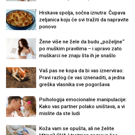
Hrskava spolja, sočna iznutra: Čupava
zeljanica koju će svi tražiti da napravite
ponovo
Žene više ne žele da budu „poželjne“
po muškim pravilima – i upravo zato
muškarci ne znaju šta ih je snašlo
Vaš pas ne kopa da bi vas iznervirao:
Pravi razlog će vas iznenaditi, a jedna
greška vlasnika sve pogoršava
Psihologija emocionalne manipulacije:
Kako vas partner polako uništava, a vi
mislite da ste ludi
Koža vam se opušta, ali ne želite