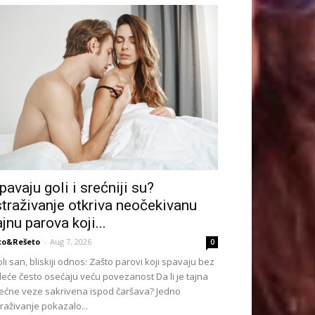
pavaju goli i srećniji su?
straživanje otkriva neočekivanu
ajnu parova koji...
to&Rešeto
-
Aug 7, 2026
0
li san, bliskiji odnos: Zašto parovi koji spavaju bez
eće često osećaju veću povezanost Da li je tajna
ećne veze sakrivena ispod čaršava? Jedno
traživanje pokazalo...