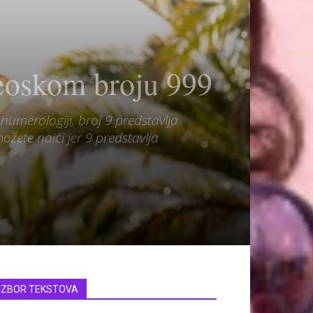
eoskom broju 999
numerologiji, broj 9 predstavlja
žete naići jer 9 predstavlja
IZBOR TEKSTOVA