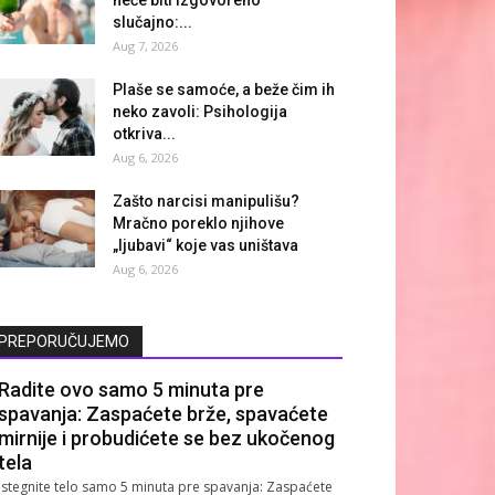
slučajno:...
Aug 7, 2026
Plaše se samoće, a beže čim ih
neko zavoli: Psihologija
otkriva...
Aug 6, 2026
Zašto narcisi manipulišu?
Mračno poreklo njihove
„ljubavi“ koje vas uništava
Aug 6, 2026
PREPORUČUJEMO
Radite ovo samo 5 minuta pre
spavanja: Zaspaćete brže, spavaćete
mirnije i probudićete se bez ukočenog
tela
Istegnite telo samo 5 minuta pre spavanja: Zaspaćete