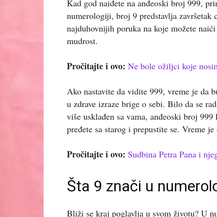
Kad god naiđete na anđeoski broj 999, prim
numerologiji, broj 9 predstavlja završetak c
najduhovnijih poruka na koje možete naići j
mudrost.
Pročitajte i ovo:
Ne bole ožiljci koje nos
Ako nastavite da vidite 999, vreme je da bud
u zdrave izraze brige o sebi. Bilo da se ra
više usklađen sa vama, anđeoski broj 999 k
pređete sa starog i prepustite se. Vreme j
Pročitajte i ovo:
Sudbina Petra Pana i nje
Šta 9 znači u numerolo
Bliži se kraj poglavlja u svom životu? U nu