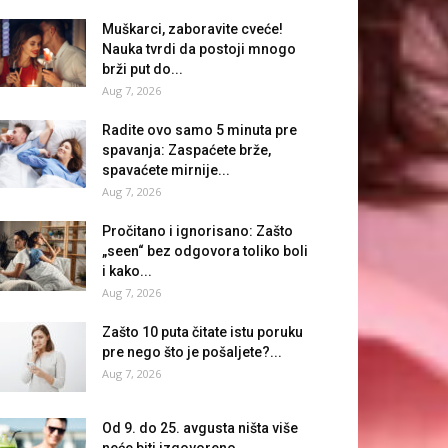
Muškarci, zaboravite cveće!
Nauka tvrdi da postoji mnogo
brži put do...
Aug 7, 2026
Radite ovo samo 5 minuta pre
spavanja: Zaspaćete brže,
spavaćete mirnije...
Aug 7, 2026
Pročitano i ignorisano: Zašto
„seen“ bez odgovora toliko boli
i kako...
Aug 7, 2026
Zašto 10 puta čitate istu poruku
pre nego što je pošaljete?...
Aug 7, 2026
Od 9. do 25. avgusta ništa više
neće biti izgovoreno