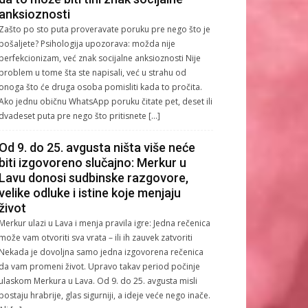
anksioznosti
Zašto po sto puta proveravate poruku pre nego što je
pošaljete? Psihologija upozorava: možda nije
perfekcionizam, već znak socijalne anksioznosti Nije
problem u tome šta ste napisali, već u strahu od
onoga što će druga osoba pomisliti kada to pročita.
Ako jednu običnu WhatsApp poruku čitate pet, deset ili
dvadeset puta pre nego što pritisnete […]
Od 9. do 25. avgusta ništa više neće
biti izgovoreno slučajno: Merkur u
Lavu donosi sudbinske razgovore,
velike odluke i istine koje menjaju
život
Merkur ulazi u Lava i menja pravila igre: Jedna rečenica
može vam otvoriti sva vrata – ili ih zauvek zatvoriti
Nekada je dovoljna samo jedna izgovorena rečenica
da vam promeni život. Upravo takav period počinje
ulaskom Merkura u Lava. Od 9. do 25. avgusta misli
postaju hrabrije, glas sigurniji, a ideje veće nego inače.