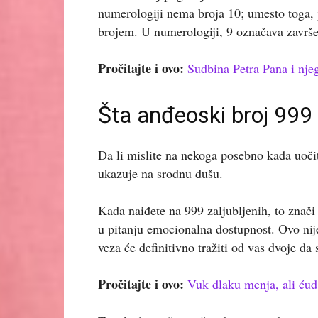
numerologiji nema broja 10; umesto toga, 
brojem. U numerologiji, 9 označava završe
Pročitajte i ovo:
Sudbina Petra Pana i nje
Šta anđeoski broj 999 
Da li mislite na nekoga posebno kada uoči
ukazuje na srodnu dušu.
Kada naiđete na 999 zaljubljenih, to znači 
u pitanju emocionalna dostupnost. Ovo nij
veza će definitivno tražiti od vas dvoje da 
Pročitajte i ovo:
Vuk dlaku menja, ali ćud