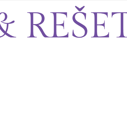
Sito&Rešeto