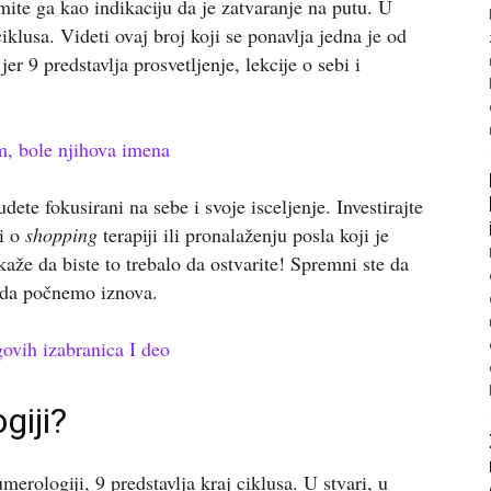
ite ga kao indikaciju da je zatvaranje na putu. U
iklusa. Videti ovaj broj koji se ponavlja jedna je od
er 9 predstavlja prosvetljenje, lekcije o sebi i
im, bole njihova imena
ete fokusirani na sebe i svoje isceljenje. Investirajte
di o
shopping
terapiji ili pronalaženju posla koji je
aže da biste to trebalo da ostvarite! Spremni ste da
e da počnemo iznova.
govih izabranica I deo
giji?
merologiji, 9 predstavlja kraj ciklusa. U stvari, u