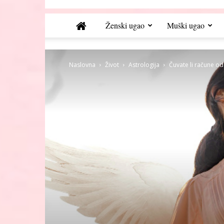
Ženski ugao
Muški ugao
Naslovna
Život
Astrologija
Čuvate li račune 