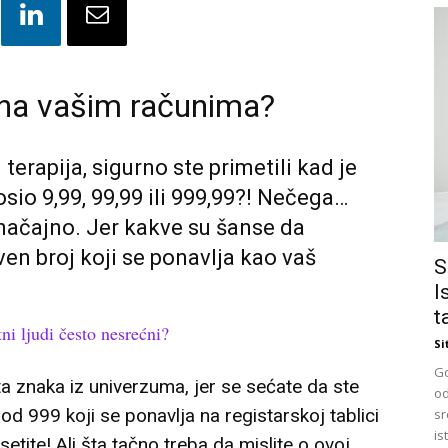
9 na vašim računima?
erapija, sigurno ste primetili kad je
sio 9,99, 99,99 ili 999,99?! Nečega…
značajno. Jer kakve su šanse da
ven broj koji se ponavlja kao vaš
S
I
t
ni ljudi često nesrećni?
Si
Go
a znaka iz univerzuma, jer se sećate da ste
od
 od 999 koji se ponavlja na registarskoj tablici
sr
is
setite! Ali šta tačno treba da mislite o ovoj