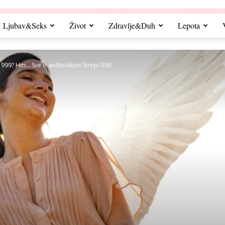
Ljubav&Seks
Život
Zdravlje&Duh
Lepota
od 999? Hm… Sve o anđeoskom broju 999