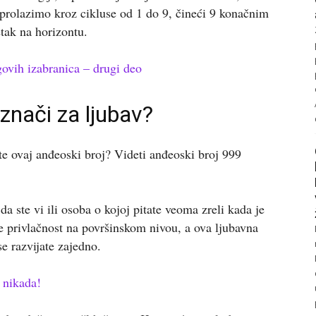
prolazimo kroz cikluse od 1 do 9, čineći 9 konačnim
tak na horizontu.
govih izabranica – drugi deo
znači za ljubav?
te ovaj anđeoski broj? Videti anđeoski broj 999
da ste vi ili osoba o kojoj pitate veoma zreli kada je
e privlačnost na površinskom nivou, a ova ljubavna
se razvijate zajedno.
 nikada!