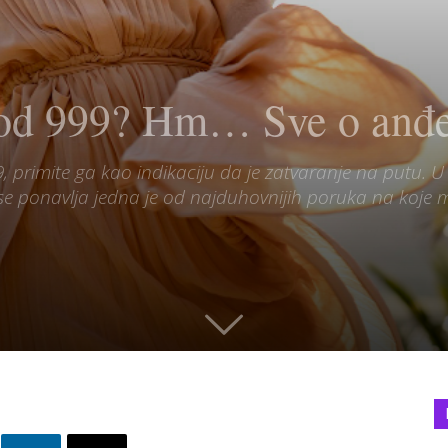
e od 999? Hm… Sve o anđ
 primite ga kao indikaciju da je zatvaranje na putu. U 
i se ponavlja jedna je od najduhovnijih poruka na koje mo