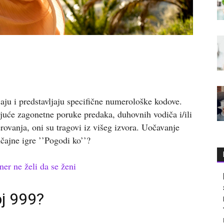
jaju i predstavljaju specifične numerološke kodove.
juće zagonetne poruke predaka, duhovnih vodiča i/ili
ovanja, oni su tragovi iz višeg izvora. Uočavanje
učajne igre ’’Pogodi ko’’?
ner ne želi da se ženi
oj 999?