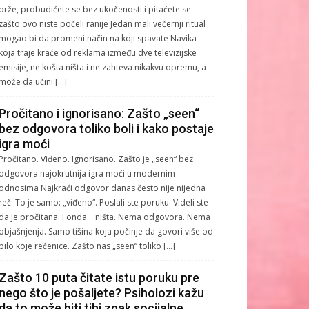
brže, probudićete se bez ukočenosti i pitaćete se
zašto ovo niste počeli ranije Jedan mali večernji ritual
mogao bi da promeni način na koji spavate Navika
koja traje kraće od reklama između dve televizijske
emisije, ne košta ništa i ne zahteva nikakvu opremu, a
može da učini […]
Pročitano i ignorisano: Zašto „seen“
bez odgovora toliko boli i kako postaje
igra moći
Pročitano. Viđeno. Ignorisano. Zašto je „seen“ bez
odgovora najokrutnija igra moći u modernim
odnosima Najkraći odgovor danas često nije nijedna
reč. To je samo: „viđeno“. Poslali ste poruku. Videli ste
da je pročitana. I onda… ništa. Nema odgovora. Nema
objašnjenja. Samo tišina koja počinje da govori više od
bilo koje rečenice. Zašto nas „seen“ toliko […]
Zašto 10 puta čitate istu poruku pre
nego što je pošaljete? Psiholozi kažu
da to može biti tihi znak socijalne