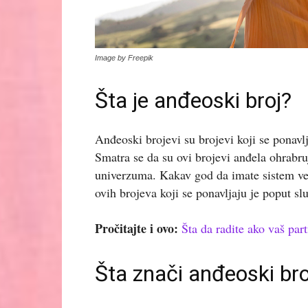
Image by Freepik
Šta je anđeoski broj?
Anđeoski brojevi su brojevi koji se ponavl
Smatra se da su ovi brojevi anđela ohrabru
univerzuma. Kakav god da imate sistem ver
ovih brojeva koji se ponavljaju je poput sl
Pročitajte i ovo:
Šta da radite ako vaš part
Šta znači anđeoski br