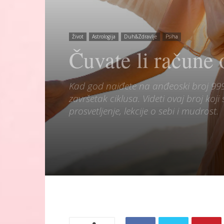
Život
Astrologija
Duh&Zdravlje
Psiha
Čuvate li račun
Kad god naiđete na anđeoski broj 999,
završetak ciklusa. Videti ovaj broj koj
prosvetljenje, lekcije o sebi i mudrost.