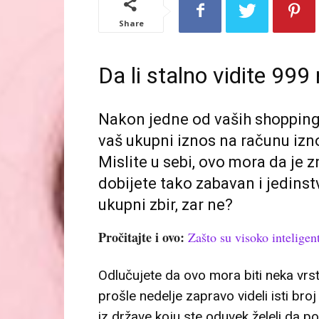
Share
Da li stalno vidite 99
Nakon jedne od vaših shopping t
vaš ukupni iznos na računu izno
Mislite u sebi, ovo mora da je 
dobijete tako zabavan i jedinst
ukupni zbir, zar ne?
Pročitajte i ovo:
Zašto su visoko inteligent
Odlučujete da ovo mora biti neka vrst
prošle nedelje zapravo videli isti broj
iz države koju ste oduvek želeli da po