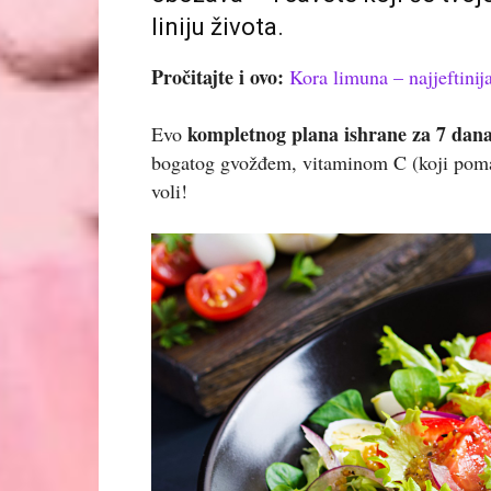
liniju života.
Pročitajte i ovo:
Kora limuna – najjeftinija
kompletnog plana ishrane za 7 dan
Evo
bogatog gvožđem, vitaminom C (koji pomaž
voli!