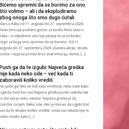
Bićemo spremni da se borimo za ono
što volimo – ali i da eksplodiramo
zbog onoga što smo dugo ćutali
Mars u Raku od 11. avgusta do 27. septembra 2026:
Kada emocije postanu gorivo za borbu Mars ulazi u
Raka – a odjednom više nije pitanje ko je pobedio,
nego za koga smo spremni da se borimo. Od 11.
avgusta do 27. septembra 2026. planeta akcije, strasti,
borbe i nagona prolazi kroz znak emocija, doma, […]
Pusti ga da te izgubi: Najveća greška
nije kada neko ode – već kada ti
zaboraviš koliko vrediš
Ne jurite ga! Ako ne vidi vašu vrednost, neka oseti kako
izgleda život bez vas Najveća greška posle raskida nije
to što vas je neko ostavio. Najveća greška je da
potrčite za njim. Neka ode. Ako je morao da izgubi baš
vas da bi shvatio koliko vredite, onda vas nikada nije ni
video onako kako […]