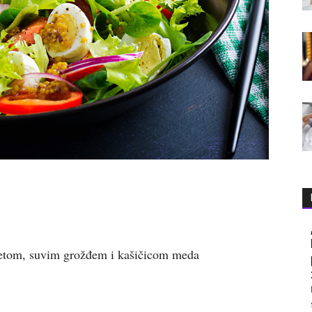
etom, suvim grožđem i kašičicom meda