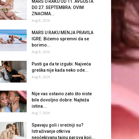
MARS U RAKU OD 11. AVGUSTA
DO 27. SEPTEMBRA: OVIM
ZNACIMA...
Aug 8, 2026
MARS U RAKU MENJA PRAVILA
IGRE: Bićemo spremni da se
borimo...
Aug 8, 2026
Pusti ga da te izgubi: Najveća
greška nije kada neko ode...
Aug 8, 2026
Nije vas ostavio zato što niste
bile dovoljno dobre: Najteža
istina...
Aug 7, 2026
Spavaju goli i srećniji su?
Istraživanje otkriva
neočekivanu tajnu parova koji...