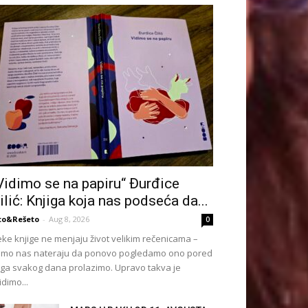
Vidimo se na papiru“ Đurđice
ilić: Knjiga koja nas podseća da...
to&Rešeto
-
Aug 8, 2026
0
ke knjige ne menjaju život velikim rečenicama –
mo nas nateraju da ponovo pogledamo ono pored
ga svakog dana prolazimo. Upravo takva je
idimo...