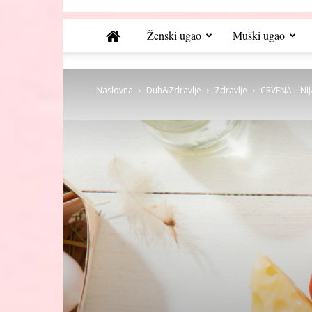
Ženski ugao
Muški ugao
Naslovna
Duh&Zdravlje
Zdravlje
CRVENA LINIJ