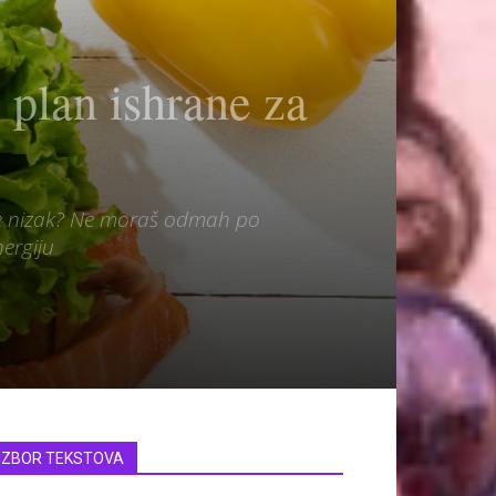
lan ishrane za
i je nizak? Ne moraš odmah po
ergiju
IZBOR TEKSTOVA