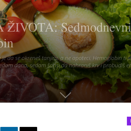
ŽIVOTA: Sedmodnevni p
bin
 je da se okreneš tanjiru, a ne apoteci. Hemoglobin t
edam dana, sedam šansi da nahraniš krv i probudiš en