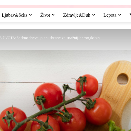
Ljubav&Seks
Život
Zdravlje&Duh
Lepota
A ŽIVOTA: Sedmodnevni plan ishrane za snažniji hemoglobin