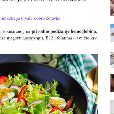
 investicija u vaše dobro zdravlje
a
prirodno podizanje hemoglobina
, fokusiranog na
,
e njegovu apsorpciju), B12 i folatima – sve što krv