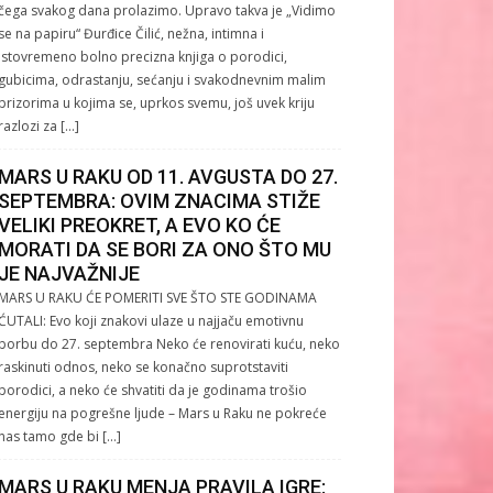
čega svakog dana prolazimo. Upravo takva je „Vidimo
se na papiru“ Đurđice Čilić, nežna, intimna i
istovremeno bolno precizna knjiga o porodici,
gubicima, odrastanju, sećanju i svakodnevnim malim
prizorima u kojima se, uprkos svemu, još uvek kriju
razlozi za […]
MARS U RAKU OD 11. AVGUSTA DO 27.
SEPTEMBRA: OVIM ZNACIMA STIŽE
VELIKI PREOKRET, A EVO KO ĆE
MORATI DA SE BORI ZA ONO ŠTO MU
JE NAJVAŽNIJE
MARS U RAKU ĆE POMERITI SVE ŠTO STE GODINAMA
ĆUTALI: Evo koji znakovi ulaze u najjaču emotivnu
borbu do 27. septembra Neko će renovirati kuću, neko
raskinuti odnos, neko se konačno suprotstaviti
porodici, a neko će shvatiti da je godinama trošio
energiju na pogrešne ljude – Mars u Raku ne pokreće
nas tamo gde bi […]
MARS U RAKU MENJA PRAVILA IGRE: