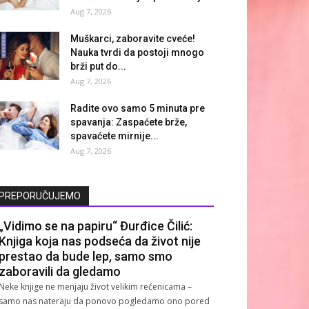
Aug 7, 2026
Muškarci, zaboravite cveće!
Nauka tvrdi da postoji mnogo
brži put do...
Aug 7, 2026
Radite ovo samo 5 minuta pre
spavanja: Zaspaćete brže,
spavaćete mirnije...
Aug 7, 2026
PREPORUČUJEMO
„Vidimo se na papiru“ Đurđice Čilić:
Knjiga koja nas podseća da život nije
prestao da bude lep, samo smo
zaboravili da gledamo
Neke knjige ne menjaju život velikim rečenicama –
samo nas nateraju da ponovo pogledamo ono pored