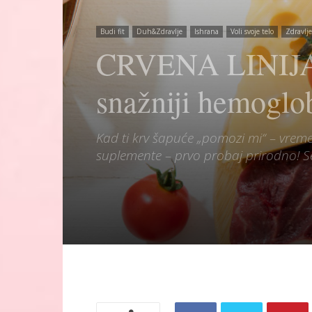
Budi fit
Duh&Zdravlje
Ishrana
Voli svoje telo
Zdravlje
CRVENA LINIJA 
snažniji hemoglo
Kad ti krv šapuće „pomozi mi“ – vreme
suplemente – prvo probaj prirodno! S