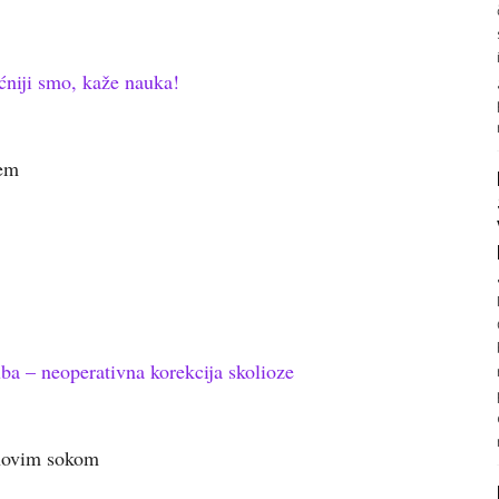
ćniji smo, kaže nauka!
jem
ba – neoperativna korekcija skolioze
unovim sokom