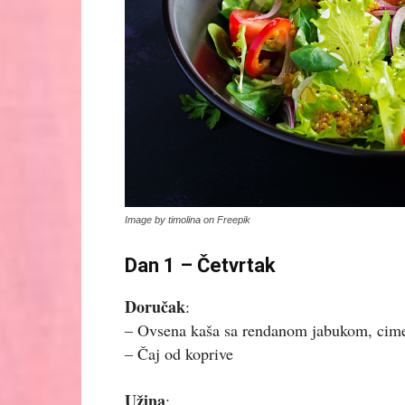
Image by timolina on Freepik
Dan 1 – Četvrtak
Doručak
:
– Ovsena kaša sa rendanom jabukom, cim
– Čaj od koprive
Užina
: