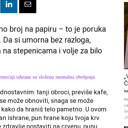
o broj na papiru – to je poruka
a. Da si umorna bez razloga,
 na stepenicama i volje za bilo
„
emećaji ishrane su složena mentalna oboljenja
Č
dnostavnim: tanji obroci, previše kafe,
Si
Ne
v se može obnoviti, snaga se može
sa
naš kako da hraniš telo pametno. U ovom
če
n ishrane, pun hrane koju tvoja krv
„V
e zdravlje postaviti na crvenu, punu