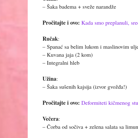
– Šaka badema + sveže narandže
Pročitajte i ovo:
Kada smo preplanuli, sre
Ručak
:
– Spanać sa belim lukom i maslinovim ul
– Kuvana jaja (2 kom)
– Integralni hleb
Užina
:
– Šaka sušenih kajsija (izvor gvožđa!)
Pročitajte i ovo:
Deformiteti kičmenog stu
Večera
:
– Čorba od sočiva + zelena salata sa lim