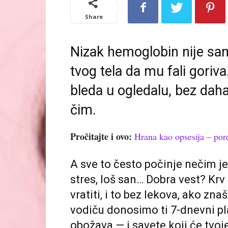
Share
Nizak hemoglobin nije sam
tvog tela da mu fali goriv
bleda u ogledalu, bez daha
čim.
Pročitajte i ovo:
Hrana kao opsesija – por
A sve to često počinje nečim je
stres, loš san… Dobra vest? Kr
vratiti, i to bez lekova, ako z
vodiču donosimo ti 7-dnevni pla
obožava — i savete koji će tvoj